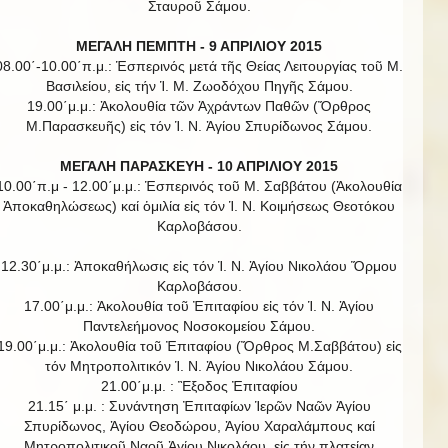
Σταυροῦ Σάμου.
ΜΕΓΑΛΗ ΠΕΜΠΤΗ - 9 ΑΠΡΙΛΙΟΥ 2015
08.00΄-10.00΄π.μ.: Ἑσπερινός μετά τῆς Θείας Λειτουργίας τοῦ Μ.
Βασιλείου, εἰς τήν Ἱ. Μ. Ζωοδόχου Πηγῆς Σάμου.
19.00΄μ.μ.: Ἀκολουθία τῶν Ἀχράντων Παθῶν (Ὄρθρος
Μ.Παρασκευῆς) εἰς τόν Ἱ. Ν. Ἁγίου Σπυρίδωνος Σάμου.
ΜΕΓΑΛΗ ΠΑΡΑΣΚΕΥΗ - 10 ΑΠΡΙΛΙΟΥ 2015
10.00΄π.μ - 12.00΄μ.μ.: Ἑσπερινός τοῦ Μ. Σαββάτου (Ἀκολουθία
Ἀποκαθηλώσεως) καί ὁμιλία εἰς τόν Ἱ. Ν. Κοιμήσεως Θεοτόκου
Καρλοβάσου.
12.30΄μ.μ.: Ἀποκαθήλωσις εἰς τόν Ἱ. Ν. Ἁγίου Νικολάου Ὅρμου
Καρλοβάσου.
17.00΄μ.μ.: Ἀκολουθία τοῦ Ἐπιταφίου εἰς τόν Ἱ. Ν. Ἁγίου
Παντελεήμονος Νοσοκομείου Σάμου.
19.00΄μ.μ.: Ἀκολουθία τοῦ Ἐπιταφίου (Ὄρθρος Μ.Σαββάτου) εἰς
τόν Μητροπολιτικόν Ἱ. Ν. Ἁγίου Νικολάου Σάμου.
21.00΄μ.μ. : Ἒξοδος Ἐπιταφίου
21.15΄ μ.μ. : Συνάντηση Ἐπιταφίων Ἱερῶν Ναῶν Ἀγίου
Σπυρίδωνος, Ἁγίου Θεοδώρου, Ἁγίου Χαραλάμπους καί
Μητροπολιτικοῦ Ναοῦ Ἁγίου Νικολάου, εἰς τήν πλατείαν