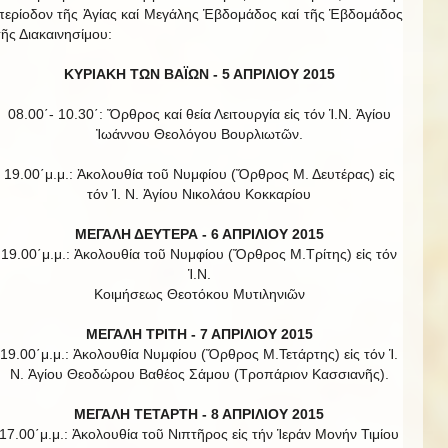
περίοδον τῆς Ἁγίας καί Μεγάλης Ἑβδομάδος καί τῆς Ἑβδομάδος
τῆς Διακαινησίμου:
ΚΥΡΙΑΚΗ ΤΩΝ ΒΑΪΩΝ -
5 ΑΠΡΙΛΙΟΥ 2015
08.00΄- 10.30΄: Ὄρθρος καί θεία Λειτουργία εἰς τόν Ἱ.Ν. Ἁγίου
Ἰωάννου Θεολόγου Βουρλιωτῶν.
19.00΄μ.μ.: Ἀκολουθία τοῦ Νυμφίου (Ὄρθρος Μ. Δευτέρας) εἰς
τόν Ἱ. Ν. Ἁγίου Νικολάου Κοκκαρίου
ΜΕΓΑΛΗ ΔΕΥΤΕΡΑ - 6 ΑΠΡΙΛΙΟΥ 2015
19.00΄μ.μ.: Ἀκολουθία τοῦ Νυμφίου (Ὄρθρος Μ.Τρίτης) εἰς τόν
Ἱ.Ν.
Κοιμήσεως Θεοτόκου Μυτιληνιῶν
ΜΕΓΑΛΗ ΤΡΙΤΗ - 7 ΑΠΡΙΛΙΟΥ 2015
19.00΄μ.μ.: Ἀκολουθία Νυμφίου (Ὄρθρος Μ.Τετάρτης) εἰς τόν Ἱ.
Ν. Ἁγίου Θεοδώρου Βαθέος Σάμου (Τροπάριον Κασσιανῆς).
ΜΕΓΑΛΗ ΤΕΤΑΡΤΗ - 8 ΑΠΡΙΛΙΟΥ 2015
17.00΄μ.μ.: Ἀκολουθία τοῦ Νιπτῆρος εἰς τήν Ἱεράν Μονήν Τιμίου