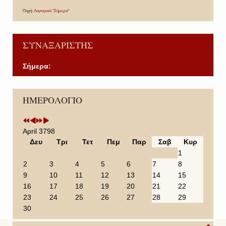
Πηγή:
Λογισμικό "Σήμερα"
ΣΥΝΑΞΑΡΙΣΤΗΣ
Σήμερα:
P
P
N
N
ΗΜΕΡΟΛΟΓΙΟ
r
r
e
e
e
e
x
x
v
v
t
t
i
i
Y
M
April 3798
o
o
e
o
Δευ
Τρι
Τετ
Πεμ
Παρ
Σαβ
Κυρ
u
u
a
n
1
s
s
r
t
2
3
4
5
6
7
8
Y
M
h
9
10
11
12
13
14
15
e
o
16
17
18
19
20
21
22
a
n
23
24
25
26
27
28
29
r
t
30
h