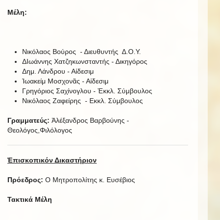
Μέλη:
Νικόλαος Βούρος - Διευθυντής Δ.Ο.Υ.
ΔΙωάννης Χατζηκωνσταντής - Δικηγόρος
Δημ. Λάνδρου - Αἰδεσιμ
Ἰωακείμ Μοσχονᾶς - Αἰδεσιμ
Γρηγόριος Σαχίνογλου - Ἐκκλ. Σύμβουλος
Νικόλαος Ζαφείρης - Εκκλ. Σύμβουλος
Γραμματεύς:
Ἀλέξανδρος Βαρβούνης -
Θεολόγος,Φιλόλογος
Ἐπισκοπικόν Δικαστήριον
Πρόεδρος:
Ο Μητροπολίτης κ. Ευσέβιος
Τακτικά Μέλη