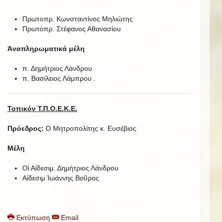
Πρωτοπρ. Κωνσταντίνος Μηλιώτης
Πρωτοπρ. Στέφανος Αθανασίου
Ἀναπληρωματικά μέλη
π. Δημήτριος Λάνδρου
π. Βασίλειος Λάμπρου .
Τοπικόν Τ.Π.Ο.Ε.Κ.Ε.
Πρόεδρος:
Ο Μητροπολίτης κ. Ευσέβιος
Μέλη
Οἱ Αἰδεσιμ. Δημήτριος Λάνδρου
Αἰδεσιμ Ἰωάννης Βοῦρος
Εκτύπωση
Email