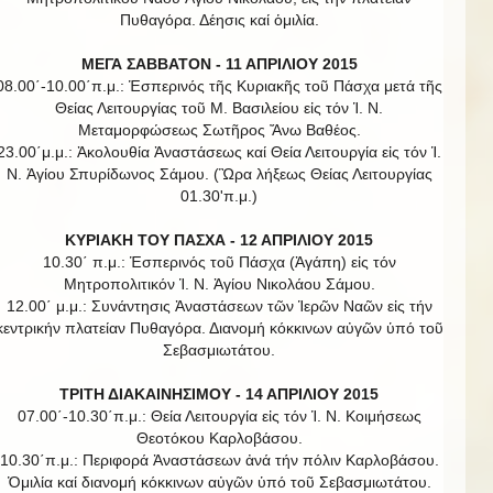
Πυθαγόρα. Δέησις καί ὁμιλία.
ΜΕΓΑ ΣΑΒΒΑΤΟΝ - 11 ΑΠΡΙΛΙΟΥ 2015
08.00΄-10.00΄π.μ.: Ἑσπερινός τῆς Κυριακῆς τοῦ Πάσχα μετά τῆς
Θείας Λειτουργίας τοῦ Μ. Βασιλείου εἰς τόν Ἱ. Ν.
Μεταμορφώσεως Σωτῆρος Ἄνω Βαθέος.
23.00΄μ.μ.: Ἀκολουθία Ἀναστάσεως καί Θεία Λειτουργία εἰς τόν Ἱ.
Ν. Ἁγίου Σπυρίδωνος Σάμου. (Ὣρα λήξεως Θείας Λειτουργίας
01.30'π.μ.)
ΚΥΡΙΑΚΗ ΤΟΥ ΠΑΣΧΑ - 12 ΑΠΡΙΛΙΟΥ 2015
10.30΄ π.μ.: Ἑσπερινός τοῦ Πάσχα (Ἀγάπη) εἰς τόν
Μητροπολιτικόν Ἱ. Ν. Ἁγίου Νικολάου Σάμου.
12.00΄ μ.μ.: Συνάντησις Ἀναστάσεων τῶν Ἱερῶν Ναῶν εἰς τήν
κεντρικήν πλατείαν Πυθαγόρα. Διανομή κόκκινων αὐγῶν ὑπό τοῦ
Σεβασμιωτάτου.
ΤΡΙΤΗ ΔΙΑΚΑΙΝΗΣΙΜΟΥ - 14 ΑΠΡΙΛΙΟΥ 2015
07.00΄-10.30΄π.μ.: Θεία Λειτουργία εἰς τόν Ἱ. Ν. Κοιμήσεως
Θεοτόκου Καρλοβάσου.
10.30΄π.μ.: Περιφορά Ἀναστάσεων ἀνά τήν πόλιν Καρλοβάσου.
Ὁμιλία καί διανομή κόκκινων αὐγῶν ὑπό τοῦ Σεβασμιωτάτου.