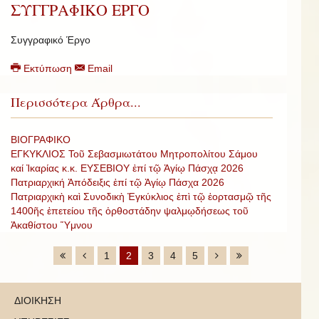
ΣΥΓΓΡΑΦΙΚΟ ΕΡΓΟ
Συγγραφικό Έργο
Εκτύπωση
Email
Περισσότερα Άρθρα...
ΒΙΟΓΡΑΦΙΚΟ
ΕΓΚΥΚΛΙΟΣ Τοῦ Σεβασμιωτάτου Μητροπολίτου Σάμου
καί Ἰκαρίας κ.κ. ΕΥΣΕΒΙΟΥ ἐπί τῷ Ἁγίῳ Πάσχᾳ 2026
Πατριαρχική Ἀπόδειξις ἐπί τῷ Ἁγίῳ Πάσχα 2026
Πατριαρχικὴ καὶ Συνοδικὴ Ἐγκύκλιος ἐπὶ τῷ ἑορτασμῷ τῆς
1400ῆς ἐπετείου τῆς ὀρθοστάδην ψαλμῳδήσεως τοῦ
Ἀκαθίστου Ὕμνου
1
2
3
4
5
ΔΙΟΙΚΗΣΗ