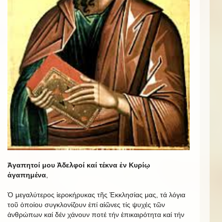
Ἀγαπητοί μου Ἀδελφοί καί τέκνα ἐν Κυρίῳ
ἀγαπημένα
,
Ὁ μεγαλύτερος ἱεροκήρυκας τῆς Ἐκκλησίας μας, τά λόγια
τοῦ ὁποίου συγκλονίζουν ἐπί αἰῶνες τίς ψυχές τῶν
ἀνθρώπων καί δέν χάνουν ποτέ τήν ἐπικαιρότητα καί τήν