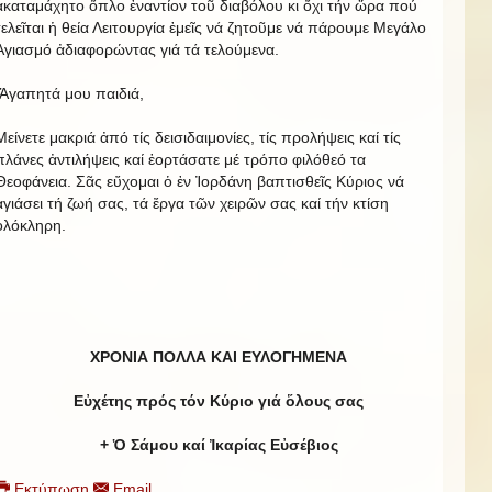
ἀκαταμάχητο ὅπλο ἐναντίον τοῦ διαβόλου κι ὄχι τήν ὥρα πού
τελεῖται ἡ θεία Λειτουργία ἐμεῖς νά ζητοῦμε νά πάρουμε Μεγάλο
Ἁγιασμό ἀδιαφορώντας γιά τά τελούμενα.
Ἀγαπητά μου παιδιά,
Μείνετε μακριά ἀπό τίς δεισιδαιμονίες, τίς προλήψεις καί τίς
πλάνες ἀντιλήψεις καί ἑορτάσατε μέ τρόπο φιλόθεό τα
Θεοφάνεια. Σᾶς εὔχομαι ὁ ἐν Ἰορδάνη βαπτισθεῖς Κύριος νά
ἁγιάσει τή ζωή σας, τά ἔργα τῶν χειρῶν σας καί τήν κτίση
ὁλόκληρη.
ΧΡΟΝΙΑ ΠΟΛΛΑ Κ
A
Ι ΕΥΛΟΓΗΜΕΝΑ
Εὐχέτης πρός τόν Κύριο γιά ὅλους σας
+ Ὁ Σάμου καί Ἰκαρίας Εὐσέβιος
Εκτύπωση
Email