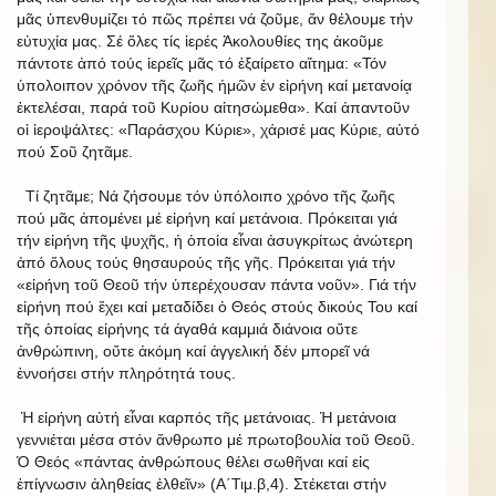
μᾶς ὑπενθυμίζει τό πῶς πρέπει νά ζοῦμε, ἄν θέλουμε τήν
εὐτυχία μας. Σέ ὅλες τίς ἱερές Ἀκολουθίες της ἀκοῦμε
πάντοτε ἀπό τούς ἱερεῖς μᾶς τό ἐξαίρετο αἴτημα: «Τόν
ὑπολοιπον χρόνον τῆς ζωῆς ἡμῶν ἐν εἰρήνη καί μετανοίᾳ
ἐκτελέσαι, παρά τοῦ Κυρίου αἰτησώμεθα». Καί ἀπαντοῦν
οἱ ἱεροψάλτες: «Παράσχου Κύριε», χάρισέ μας Κύριε, αὐτό
πού Σοῦ ζητᾶμε.
Τί ζητᾶμε; Νά ζήσουμε τόν ὑπόλοιπο χρόνο τῆς ζωῆς
πού μᾶς ἀπομένει μέ εἰρήνη καί μετάνοια. Πρόκειται γιά
τήν εἰρήνη τῆς ψυχῆς, ἡ ὁποία εἶναι ἀσυγκρίτως ἀνώτερη
ἀπό ὅλους τούς θησαυρούς τῆς γῆς. Πρόκειται γιά τήν
«εἰρήνη τοῦ Θεοῦ τήν ὑπερέχουσαν πάντα νοῦν». Γιά τήν
εἰρήνη πού ἔχει καί μεταδίδει ὁ Θεός στούς δικούς Του καί
τῆς ὁποίας εἰρήνης τά ἀγαθά καμμιά διάνοια οὔτε
ἀνθρώπινη, οὔτε ἀκόμη καί ἀγγελική δέν μπορεῖ νά
ἐννοήσει στήν πληρότητά τους.
Ἡ εἰρήνη αὐτή εἶναι καρπός τῆς μετάνοιας. Ἡ μετάνοια
γεννιέται μέσα στόν ἄνθρωπο μέ πρωτοβουλία τοῦ Θεοῦ.
Ὁ Θεός «πάντας ἀνθρώπους θέλει σωθῆναι καί εἰς
ἐπίγνωσιν ἀληθείας ἐλθεῖν» (Α΄Τιμ.β,4). Στέκεται στήν