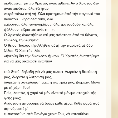
αισθάνεται, γιατί ό Χριστός άναστήθηκε. Αν ό Χριστός δέν
άνασταινόταν, όλα θά ήταν
νεκρά πάνω στή γή. Όλα κρατημένα άπό τήν παγωνιά τού
θανάτου. Τώρα όλα ζούν, όλα
χαίρονται, όλα πανηγυρίζουν, όλα τραγουδούν καί όλα
ψάλλουν: «Χριστός άνέστη...».
Ό Χριστός άναστήθηκε καί μάς άνέστησε άπό τό θάνατο,
τόν Άδη, τήν Αμαρτία.
Ό θείος Παύλος τήν Αλήθεια αύτή τήν παρίστά μέ δύο
λέξεις. Ό Χριστός, λέει,
«ήγέρθη διά τήν δικαίωσιν ήμών».
Ό Χριστός άναστήθηκε
γιά νά μάς δικαιώσει ένώπιόν
τού Θεού, δηλαδή γιά νά μάς σώσει. Δωρεάν ή δικαίωσή
μας, δωρεάν ή λύτρωσή μας,
δωρεάν ή συγχώρησή
μας,
ή σωτηρία μας. Δωρεάν. Μόνο
μέ τή χάρη Του!
Πώς, λοιπόν, ή χαρά νά μήν είναι τό μόνιμο στοιχείο τής
ζωής μιας;
Ανάσταση
μπορούμε
νά
ζούμε
κάθε
μέρα.
Κάθε
φορά
πού
άφηνόμαστέ
μ'
εμπιστοσύνη στά Πανάγια χέρια Του, νά κατευθύνει