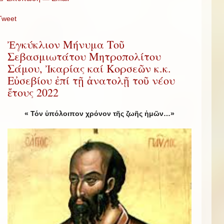
Tweet
Ἐγκύκλιον Μήνυμα Τοῦ
Σεβασμιωτάτου Μητροπολίτου
Σάμου, Ἰκαρίας καί Κορσεῶν κ.κ.
Εὐσεβίου ἐπί τῇ ἀνατολῇ τοῦ νέου
ἔτους 2022
« Τόν ὑπόλοιπον χρόνον τῆς ζωῆς ἡμῶν…»