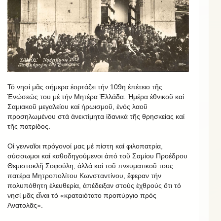
Τό νησί μᾶς σήμερα ἑορτάζει τήν 109η ἐπέτειο τῆς
Ἑνώσεώς του μέ τήν Μητέρα Ἑλλάδα. Ἡμέρα ἐθνικοῦ καί
Σαμιακοῦ μεγαλείου καί ἡρωισμοῦ, ἑνός λαοῦ
προσηλωμένου στά ἀνεκτίμητα ἰδανικά τῆς θρησκείας καί
τῆς πατρίδος.
Οἱ γενναῖοι πρόγονοί μας μέ πίστη καί φιλοπατρία,
σύσσωμοι καί καθοδηγούμενοι ἀπό τοῦ Σαμίου Προέδρου
Θεμιστοκλῆ Σοφούλη, ἀλλά καί τοῦ πνευματικοῦ τους
πατέρα Μητροπολίτου Κωνσταντίνου, ἔφεραν τήν
πολυπόθητη ἐλευθερία, ἀπέδειξαν στούς ἐχθρούς ὅτι τό
νησί μᾶς εἶναι τό «κραταιότατο προπύργιο πρός
Ἀνατολᾶς».