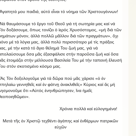
Ἀγαπητά μου παιδιά, αὐτό εἶναι τό νόημα τῶν Χριστουγέννων!
Νά θαυμάσουμε τό ἔργο τοῦ Θεοῦ γιά τή σωτηρία μας καί νά
Τόν δοξάσουμε, ὅπως τονίζει ὁ ἱερός Χρυσόστομος, «μή διά τῶν
ρημάτων μόνον, ἀλλά πολλῶ μᾶλλον διά τῶν πραγμάτων», ὄχι
μόνο μέ τά λόγια μας, ἀλλά πολύ περισσότερο μέ τίς πράξεις
μας, μέ τήν κατά τό ἅγιο θέλημά Του ζωή μας, γιά νά
ἀπολαύσουμε ὅσα μᾶς ἐξασφάλισε στήν παροῦσα ζωή καί ὅσα
μᾶς ἑτοιμάζει στήν μέλλουσα Βασιλεία Του μέ τήν ταπεινή ἔλευσή
Του στόν σκοτισμένο κόσμο μας.
Ἅς Τόν δοξολογοῦμε γιά τά δῶρα πού μᾶς χάρισε «ὁ ἐν
σπηλαίω γεννηθεῖς καί ἐν φάτνῃ ἀνακλιθεῖς» Κύριος καί ἅς μή
λησμονοῦμε ὅτι «Αὐτός ἐνηνθρώπησεν, ἵνα ἡμεῖς
θεοποιηθῶμεν».
Χρόνια πολλά καί εὐλογημένα!
Μετά τῆς ἐν Χριστῷ τεχθέντι ἀγάπης καί ἐνθέρμων πατρικῶν
εὐχῶν