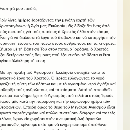
Ἀγαπητά μου παιδιά,
Πρίν λίγες ἡμέρες ἐορτάζοντας τήν μεγάλη ἑορτή τῶν
Χριστουγέννων ἡ Ἁγία μας Ἐκκλησία μᾶς δίδαξε ὅτι ἕνας ἀπό
τούς σκοπούς γιά τούς ὁποίους ὁ Χριστός ἦλθε στόν κόσμο,
εἶναι γιά νά διαλύσει τά ἔργα τοῦ διαβόλου καί νά καταργήσει τήν
τυραννική ἐξουσία του πάνω στούς ἀνθρώπους καί τά κτίσματα.
Σήμερα μέ τή Βάπτισή Του στόν ποταμό Ἰορδάνη, ὁ Χριστός
ἐξουδετέρωσε τούς δαίμονες πού ἐξουσίαζαν τά ὕδατα κι ἔτσι
ἁγίασε ὁλόκληρη τή κτίση.
Μέ τήν πράξη τοῦ Ἁγιασμοῦ ἡ Ἐκκλησία συνεχίζει αὐτό τό
ἁγιαστικό ἔργο τοῦ Χριστοῦ. Ὁ ἱερέας εὐλογώντας τό νερό,
ἁγιάζει τή φύση τῶν ὑδάτων καί μέ τό ἁγιασμένο νερό ἁγιάζει καί
καθαρίζει τούς ἀνθρώπους καί τά κτίσματα. Αὐτό τό σπουδαῖο
πνευματικό νόημα ἔχει κι ὁ Ἁγιασμός πού τελεῖται στούς Ἱερούς
Ναούς μᾶς κατά τήν παραμονή καί τήν κυριώνυμο ἡμέρα τῶν
Θεοφανείων. Ἐπειδή ὅμως τό θέμα τοῦ Μεγάλου Ἁγιασμοῦ εἶναι
ἀρκετά παρεξηγημένο καί πολλοί πιστεύουν διάφορα καί πολλές
πλάνες ἔχουν εἰσχωρήσει στήν πνευματική ζωή ἀρκετῶν
χριστιανῶν, κρίνουμε σκόπιμο νά ἐνημερώσουμε ὑπεύθυνα