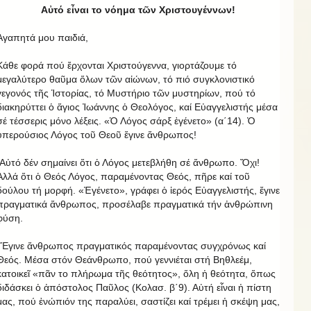
Αὐτό εἶναι το νόημα τῶν Χριστουγέννων!
Ἀγαπητά μου παιδιά,
Κάθε φορά πού ἔρχονται Χριστούγεννα, γιορτάζουμε τό
μεγαλύτερο θαῦμα ὅλων τῶν αἰώνων, τό πιό συγκλονιστικό
γεγονός τῆς Ἱστορίας, τό Μυστήριο τῶν μυστηρίων, πού τό
διακηρύττει ὁ ἅγιος Ἰωάννης ὁ Θεολόγος, καί Εὐαγγελιστής μέσα
σέ τέσσερις μόνο λέξεις. «Ὁ Λόγος σάρξ ἐγένετο» (α΄14). Ὁ
ὑπερούσιος Λόγος τοῦ Θεοῦ ἔγινε ἄνθρωπος!
Αὐτό δέν σημαίνει ὅτι ὁ Λόγος μετεβλήθη σέ ἄνθρωπο. Ὄχι!
Ἀλλά ὅτι ὁ Θεός Λόγος, παραμένοντας Θεός, πῆρε καί τοῦ
δούλου τή μορφή. «Ἐγένετο», γράφει ὁ ἱερός Εὐαγγελιστής, ἔγινε
πραγματικά ἄνθρωπος, προσέλαβε πραγματικά τήν ἀνθρώπινη
φύση.
Ἔγινε ἄνθρωπος πραγματικός παραμένοντας συγχρόνως καί
Θεός. Μέσα στόν Θεάνθρωπο, πού γεννιέται στή Βηθλεέμ,
κατοικεῖ «πᾶν το πλήρωμα τῆς θεότητος», ὅλη ἡ θεότητα, ὅπως
διδάσκει ὁ ἀπόστολος Παῦλος (Κολασ. β΄9). Αὐτή εἶναι ἡ πίστη
μας, πού ἐνώπιόν της παραλύει, σαστίζει καί τρέμει ἡ σκέψη μας,