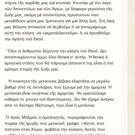
πόρτα τῆς καρδιᾶς μας καί κτυπάει. Κτυπάει μέ τόν λόγο
τῶν Ἀποστόλων καί τῶν Ἁγίων, μέ διάφορα γεγονότα τῆς
ζωῆς μας, ἀκόμη μέ συναντήσεις προσώπων πού
μεταδίδουν μέσα μας ἔμπνευση γιά μιά ἄλλη ζωή. Στή δική
μας θέληση ἀπόκειται νά δεχθοῦμε ἤ νά ἀπορρίψουμε
αὐτή τήν κλήση, νά «ἐκμεταλλευτοῦμε» ἤ νά ἀρνηθοῦμε
τήν ἀγάπη τοῦ Θεοῦ.
Ὅλοι οἱ ἄνθρωποι δέχονται τήν κλήση τοῦ Θεοῦ. Δέν
ἀνταποκρίνονται ὅμως ὅλοι θετικά σ’ αὐτήν. Ἡ θετική ἤ
ἀρνητική στάση πού θά πάρουμε ἀπέναντί της εἶναι ἡ πιό
κρίσιμη στιγμή τῆς ζωῆς μας.
Ἡ ποιότητα τῆς μετάνοιας βέβαια ἐξαρτᾶται σέ μεγάλο
βαθμό ἀπό τίς ἀντιλήψεις πού ἔχουμε γιά τήν ἁμαρτία. Ἡ
μετάνοια εἶναι συνέπεια τῆς ἁμαρτίας. Ἄν κρατούσαμε
καθαρό τό χιτώνα τοῦ Βαπτίσματος, δέν θά εἴχαμε ἀνάγκη
ἀπό τό δεύτερο Βάπτισμα, πού εἶναι ἡ μετάνοια.
Ὁ ἅγιος Μάξιμος ὁ ὁμολογητής, περιγράφοντας τήν
πορεία τῆς ψυχῆς πού μετανοεῖ, γράφει: «Αὐτός πού
πιστεύει στόν Κύριο, φοβᾶται τήν κόλαση. Αὐτός πού