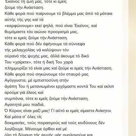
’Εκείνος τή ζωή μας, τότε κι εμείς
ζούμε τήν Ανάσταση.
Κάθε φορά πού παίρνουμε τό βλέμμα μας άπό τά μάταια
αύτής τής γης καί τά
«καρφώνουμε» εκεί ψηλά, πού είναι ’Εκείνος, καί
θυμόμαστε τόν αιώνιο προορισμό μας,
τότε κι εμείς ζούμε τήν Ανάσταση.
Κάθε
φορά πού δέν άφήνουμε
τά σύννεφα
τής
μελαγχολίας νά καλύψουν τόν
ούρανό τής
ψυχής
μας,
άλλά άκουμε τό δικό
Του
«χαίρετε»,
τότε
ή δική
Του
χαρά
πλημμυρίζει τό είναι μας καί ζούμε κι εμείς τήν Ανάσταση.
Κάθε
φορά
πού
σηκώνουμε
τόν
σταυρό
μας
Αγόγγυστα,
μέ
εμπιστοσύνη
στήν
άγάπη
Του
ή
μετανιωμένοι
ερχόμαστε
κοντά
Του
καί
εκλιπ
αρούμε
γιά
έλεος
καί
συμπόνια, τότε κι εμείς ζούμε τήν Ανάσταση.
Αγαπητά μου παιδιά,
Ό Κύριος είναι μαζί μας! Γί αύτό κι εμείς είμαστε Ανίκητοι.
Καί μέσα
σ'
όλες τίς
δοκιμασίες, τούς πειρασμούς καί τούς κινδύνους δέν
λυγίζουμε. Μένουμε όρθιοι καί μέ
όλη τή δύναμη τής ψυχής μάς ομολογούμε και