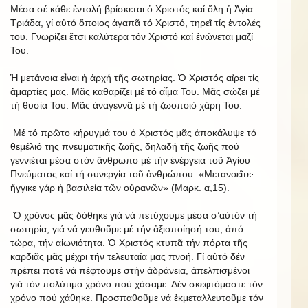
Μέσα σέ κάθε ἐντολή βρίσκεται ὁ Χριστός καί ὅλη ἡ Ἁγία
Τριάδα, γί αὐτό ὅποιος ἀγαπᾶ τό Χριστό, τηρεῖ τίς ἐντολές
του. Γνωρίζει ἔτσι καλύτερα τόν Χριστό καί ἑνώνεται μαζί
Του.
Ἡ μετάνοια εἶναι ἡ ἀρχή τῆς σωτηρίας. Ὁ Χριστός αἴρει τίς
ἁμαρτίες μας. Μᾶς καθαρίζει μέ τό αἷμα Του. Μᾶς σώζει μέ
τή θυσία Του. Μᾶς ἀναγεννᾶ μέ τή ζωοποιό χάρη Του.
Μέ τό πρῶτο κήρυγμά του ὁ Χριστός μᾶς ἀποκάλυψε τό
θεμέλιό της πνευματικῆς ζωῆς, δηλαδή τῆς ζωῆς πού
γεννιέται μέσα στόν ἄνθρωπο μέ τήν ἐνέργεια τοῦ Ἁγίου
Πνεύματος καί τή συνεργία τοῦ ἀνθρώπου. «Μετανοεῖτε·
ἤγγικε γάρ ἡ βασιλεία τῶν οὐρανῶν» (Μαρκ. α,15).
Ὁ χρόνος μᾶς δόθηκε γιά νά πετύχουμε μέσα σ’αὐτόν τή
σωτηρία, γιά νά γευθοῦμε μέ τήν ἀξιοποίησή του, ἀπό
τώρα, τήν αἰωνιότητα. Ὁ Χριστός κτυπᾶ τήν πόρτα τῆς
καρδιᾶς μᾶς μέχρι τήν τελευταία μας πνοή. Γί αὐτό δέν
πρέπει ποτέ νά πέφτουμε στήν ἀδράνεια, ἀπελπισμένοι
γιά τόν πολύτιμο χρόνο πού χάσαμε. Δέν σκεφτόμαστε τόν
χρόνο πού χάθηκε. Προσπαθοῦμε νά ἐκμεταλλευτοῦμε τόν