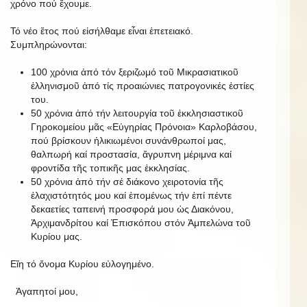
χρόνο πού ἔχουμε.
Τό νέο ἔτος πού εἰσήλθαμε εἶναι ἐπετειακό.
Συμπληρώνονται:
100 χρόνια ἀπό τόν ξεριζωμό τοῦ Μικρασιατικοῦ
ἑλληνισμοῦ ἀπό τίς προαιώνιες πατρογονικές ἑστίες
του.
50 χρόνια ἀπό τήν λειτουργία τοῦ ἐκκλησιαστικοῦ
Γηροκομείου μᾶς «Εὐγηρίας Πρόνοια» Καρλοβάσου,
πού βρίσκουν ἡλικιωμένοι συνάνθρωποί μας,
θαλπωρή καί προστασία, ἄγρυπνη μέριμνα καί
φροντίδα τῆς τοπικῆς μας ἐκκλησίας.
50 χρόνια ἀπό τήν σέ διάκονο χειροτονία τῆς
ἐλαχιστότητός μου καί ἑπομένως τήν ἐπί πέντε
δεκαετίες ταπεινή προσφορά μου ὡς Διακόνου,
Ἀρχιμανδρίτου καί Ἐπισκόπου στόν Ἀμπελώνα τοῦ
Κυρίου μας.
Εἴη τό ὄνομα Κυρίου εὐλογημένο.
Ἀγαπητοί μου,