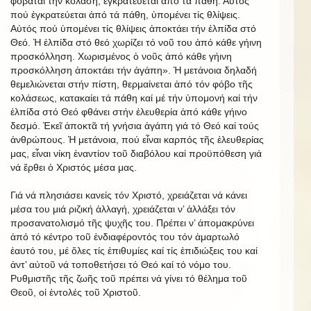
φοβᾶται τήν κόλαση, ἐγκρατεύεται ἀπό τά πάθη. Αὐτός
πού ἐγκρατεύεται ἀπό τά πάθη, ὑπομένει τίς θλίψεις.
Αὐτός πού ὑπομένει τίς θλίψεις ἀποκτάει τήν ἐλπίδα στό
Θεό. Ἡ ἐλπίδα στό θεό χωρίζει τό νοῦ του ἀπό κάθε γήινη
προσκόλληση. Χωρισμένος ὁ νοῦς ἀπό κάθε γήινη
προσκόλληση ἀποκτάει τήν ἀγάπη». Ἡ μετάνοια δηλαδή
θεμελιώνεται στήν πίστη, θερμαίνεται ἀπό τόν φόβο τῆς
κολάσεως, κατακαίει τά πάθη καί μέ τήν ὑπομονή καί τήν
ἐλπίδα στό Θεό φθάνει στήν ἐλευθερία ἀπό κάθε γήινο
δεσμό. Ἐκεῖ ἀποκτᾶ τή γνήσια ἀγάπη γιά τό Θεό καί τούς
ἀνθρώπους. Ἡ μετάνοια, πού εἶναι καρπός τῆς ἐλευθερίας
μας, εἶναι νίκη ἐναντίον τοῦ διαβόλου καί προϋπόθεση γιά
νά ἔρθει ὁ Χριστός μέσα μας.
Γιά νά πλησιάσει κανείς τόν Χριστό, χρειάζεται νά κάνει
μέσα του μιά ριζική ἀλλαγή, χρειάζεται ν’ ἀλλάξει τόν
προσανατολισμό τῆς ψυχῆς του. Πρέπει ν’ ἀπομακρύνει
ἀπό τό κέντρο τοῦ ἐνδιαφέροντός του τόν ἁμαρτωλό
ἑαυτό του, μέ ὅλες τίς ἐπιθυμίες καί τίς ἐπιδιώξεις του καί
ἀντ’ αὐτοῦ νά τοποθετήσει τό Θεό καί τό νόμο του.
Ρυθμιστῆς τῆς ζωῆς τοῦ πρέπει νά γίνει τό θέλημα τοῦ
Θεοῦ, οἱ ἐντολές τοῦ Χριστοῦ.