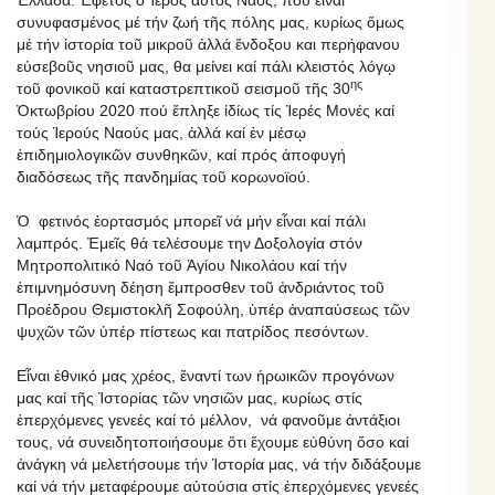
συνυφασμένος μέ τήν ζωή τῆς πόλης μας, κυρίως ὅμως
μέ τήν ἱστορία τοῦ μικροῦ ἀλλά ἔνδοξου και περήφανου
εὐσεβοῦς νησιοῦ μας, θα μείνει καί πάλι κλειστός λόγῳ
ης
τοῦ φονικοῦ καί καταστρεπτικοῦ σεισμοῦ τῆς 30
Ὀκτωβρίου 2020 πού ἔπληξε ἰδίως τίς Ἱερές Μονές καί
τούς Ἱερούς Ναούς μας, ἀλλά καί ἐν μέσῳ
ἐπιδημιολογικῶν συνθηκῶν, καί πρός ἀποφυγή
διαδόσεως τῆς πανδημίας τοῦ κορωνοϊού.
Ὁ φετινός ἑορτασμός μπορεῖ νά μήν εἶναι καί πάλι
λαμπρός. Ἐμεῖς θά τελέσουμε την Δοξολογία στόν
Μητροπολιτικό Ναό τοῦ Ἁγίου Νικολάου καί τήν
ἐπιμνημόσυνη δέηση ἔμπροσθεν τοῦ ἀνδριάντος τοῦ
Προέδρου Θεμιστοκλῆ Σοφούλη, ὑπέρ ἀναπαύσεως τῶν
ψυχῶν τῶν ὑπέρ πίστεως και πατρίδος πεσόντων.
Εἶναι ἐθνικό μας χρέος, ἔναντί των ἡρωικῶν προγόνων
μας καί τῆς Ἱστορίας τῶν νησιῶν μας, κυρίως στίς
ἐπερχόμενες γενεές καί τό μέλλον, νά φανοῦμε ἀντάξιοι
τους, νά συνειδητοποιήσουμε ὅτι ἔχουμε εὐθύνη ὅσο καί
ἀνάγκη νά μελετήσουμε τήν Ἱστορία μας, νά τήν διδάξουμε
καί νά τήν μεταφέρουμε αὐτούσια στίς ἐπερχόμενες γενεές