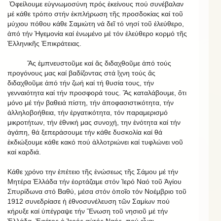
Ὀφείλουμε εὐγνωμοσύνη πρός ἐκείνους πού συνέβαλαν
μέ κάθε τρόπο στήν ἐκπλήρωση τῆς προσδοκίας καί τοῦ
μύχιου πόθου κάθε Σαμιώτη νά δεῖ τό νησί τοῦ ἐλεύθερο,
ἀπό τήν Ἡγεμονία καί ἑνωμένο μέ τόν ἐλεύθερο κορμό τῆς
Ἑλληνικῆς Ἐπικράτειας.
Ἅς ἐμπνευστοῦμε καί ἅς διδαχθοῦμε ἀπό τούς
προγόνους μας καί βαδίζοντας στά ἴχνη τούς ἅς
διδαχθοῦμε ἀπό τήν ζωή καί τή θυσία τους, τήν
γενναιότητα καί τήν προσφορά τους. Ἅς καταλάβουμε, ὅτι
μόνο μέ τήν βαθειά πίστη, τήν ἀποφασιστικότητα, τήν
ἀλληλοβοήθεια, τήν ἐργατικότητα, τόν παραμερισμό
μικροτήτων, τήν ἐθνική μας συνοχή, την ἑνότητα καί τήν
ἀγάπη, θά ξεπεράσουμε τήν κάθε δυσκολία καί θά
ἐκδιώξουμε κάθε κακό πού ἀλλοτριώνει καί τυφλώνει νοῦ
καί καρδιά.
Κάθε χρόνο την ἐπέτειο τῆς ἑνώσεως τῆς Σάμου μέ τήν
Μητέρα Ἑλλάδα τήν ἑορτάζαμε στόν Ἱερό Ναό τοῦ Ἁγίου
Σπυρίδωνα στό Βαθύ, μέσα στόν ὁποῖο τόν Νοέμβριο τοῦ
1912 συνεδρίασε ἡ ἐθνοσυνέλευση τῶν Σαμίων πού
κήρυξε καί ὑπέγραψε τήν Ἕνωση τοῦ νησιοῦ μέ τήν
Ἑλλάδα. Ἐφέτος ὁ Ἱερός αὐτός Ναός, πού εἶναι