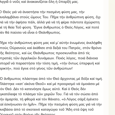
ἰλιγγιᾶ ὁ νοῦς καί ἀνακαινίζεται ὅλη ἡ ὕπαρξή μας.
Ὁ Θεός γιά νά ἀναστήσει τήν πεσμένη φύση μας, τήν
ἀναλαμβάνει στούς ὤμους Του. Πῆρε τήν ἀνθρώπινη φύση, ὄχι
γιά νά τήν ἀφήσει πάλι, ἀλλά γιά νά τή φέρει πάντοτε ἀχώριστη
μέ τή θεία Τοῦ φύση. Ἔγινε ἄνθρωπος ὁ Θεός Λόγος, καί ποτέ
δέν θά παύσει νά εἶναι ὁ Θεάνθρωπος.
Πῆρε τήν ἀνθρώπινη φύση μας καί μ’ αὐτήν ἑνωμένος ἀνελήφθη
στούς Οὐρανούς καί ἐκάθισε στά δεξιά του Πατρός, στόν θρόνο
τῆς θεότητος, καί ὡς Θεάνθρωπος προσκυνεῖται ἀπό τίς
στρατιές τῶν ἀγγελικῶν δυνάμεων. Ποιός λόγος, ποιά διάνοια
μπορεῖ νά παραστήσει τήν τόση τιμή, «τήν ὄντως ὑπερφυή καί
φρικτή», πού ἔγινε στό γένος τῶν ἀνθρώπων!
Ὁ ἄνθρωπος πλάστηκε ἀπό τόν Θεό ἄρχοντας μέ δόξα καί τιμή.
Πλάστηκε «κατ’ εἰκόνα Θεοῦ» καί μέ προορισμό νά ὁμοιάσει μέ
τόν Θεό. Δέν τό κατενόησε ὅμως αὐτό. Καί ὁ Θεός δέν
ἐγκατέλειψε τό πλάσμα τῶν χειρῶν Του. Γιά νά τόν σώσει ἀπό
τήν ἁμαρτία, τή φθορά καί τόν θάνατο, «ὁ Λόγος σάρξ ἐγένετο
καί ἐσκήνωσεν ἐν ἡμῖν». Πῆρε τήν πεσμένη φύση μας γιά νά τήν
ἀνεβάσει ἀπό τό σκοτεινό καταγώγιο τοῦ Ἅδη στά ὕψη τοῦ
Οὐρανοῦ στόν θρόνο τῆς θεότητος.