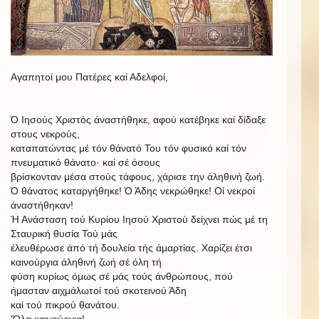
Αγαπητοί μου Πατέρες καί Αδελφοί,
Ό
Ιησούς
Χριστός
άναστήθηκε,
αφού
κατέβηκε
καί
δίδαξε
στους
νεκρούς,
καταπατώντας μέ τόν θάνατό Του τόν φυσικό καί τόν
πνευματικό θάνατο·
καί σέ όσους
βρίσκονταν μέσα στούς τάφους, χάρισε την άληθινή ζωή.
Ό θάνατος καταργήθηκε! Ό Άδης νεκρώθηκε! Οί νεκροί
άναστήθηκαν!
Ή Ανάσταση τού Κυρίου Ιησού Χριστού δείχνει πώς μέ τη
Σταυρική θυσία Τού μάς
έλευθέρωσε άπό τή δουλεία τής άμαρτίας. Χαρίζει έτσι
καινούργια άληθινή ζωή σέ όλη τή
φύση κυρίως όμως σέ μάς τούς άνθρώπους, πού
ήμασταν αιχμάλωτοί τού σκοτεινού Άδη
καί τού πικρού θανάτου.
'Όλα καινούργια!