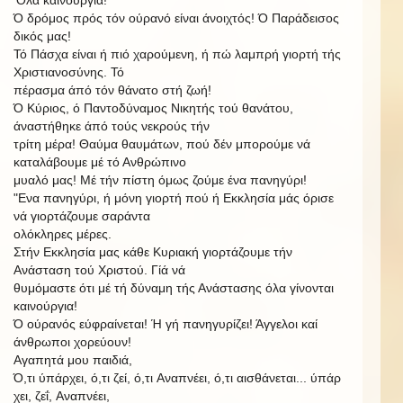
Ό δρόμος πρός τόν ούρανό είναι άνοιχτός! Ό Παράδεισος
δικός μας!
Τό Πάσχα είναι ή πιό χαρούμενη, ή πώ λαμπρή γιορτή τής
Χριστιανοσύνης. Τό
πέρασμα άπό τόν θάνατο στή ζωή!
Ό Κύριος, ό Παντοδύναμος Νικητής τού θανάτου,
άναστήθηκε άπό τούς νεκρούς τήν
τρίτη
μέρα! Θαύμα θαυμάτων, πού δέν μπορούμε νά
καταλάβουμε
μέ τό Ανθρώπινο
μυαλό μας! Μέ τήν πίστη όμως ζούμε ένα πανηγύρι!
"Ενα πανηγύρι, ή μόνη γιορτή πού ή Εκκλησία μάς όρισε
νά γιορτάζουμε σαράντα
ολόκληρες μέρες.
Στήν Εκκλησία μας κάθε Κυριακή γιορτάζουμε τήν
Ανάσταση τού Χριστού. Γίά νά
θυμόμαστε ότι μέ τή δύναμη τής Ανάστασης όλα γίνονται
καινούργια!
Ό ούρανός εύφραίνεται! Ή γή πανηγυρίζει! Άγγελοι καί
άνθρωποι χορεύουν!
Αγαπητά μου παιδιά,
Ό,τι
ύπάρχει,
ό,τι
ζεί,
ό,τι
Αναπνέει,
ό,τι
αισθάνεται...
ύπάρ
χει,
ζεΐ,
Αναπνέει,