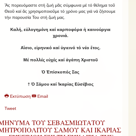
Ἄς πορευόμαστε στή ζωή μᾶς σύμφωνα μέ τό θέλημα τοῦ
Θεοῦ καί ἄς χρησιμοποιοῦμε τό χρόνο μας γιά νά ζήσουμε
τήν παρουσία Του στή ζωή μας.
Καλή, εὐλογημένη καί καρποφόρα ἡ καινούργια
χρονιά.
Αἴσιο, εἰρηνικό καί ὑγιεινό τό νέο ἔτος.
Μέ πολλές εὐχές καί ἀγάπη Χριστοῦ
Ὁ Ἐπίσκοπός Σας
† Ὁ Σάμου καί Ἰκαρίας Εὐσέβιος
Εκτύπωση
Email
Tweet
ΜΗΝΥΜΑ ΤΟΥ ΣΕΒΑΣΜΙΩΤΑΤΟΥ
ΜΗΤΡΟΠΟΛΙΤΟΥ ΣΑΜΟΥ ΚΑΙ ΙΚΑΡΙΑΣ