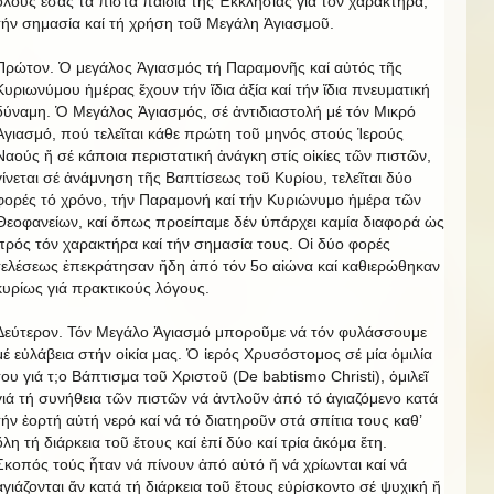
ὅλους ἐσάς τά πιστά παιδιά τῆς Ἐκκλησίας γιά τόν χαρακτήρα,
τήν σημασία καί τή χρήση τοῦ Μεγάλη Ἁγιασμοῦ.
Πρώτον. Ὁ μεγάλος Ἁγιασμός τή Παραμονῆς καί αὐτός τῆς
Κυριωνύμου ἡμέρας ἔχουν τήν ἴδια ἀξία καί τήν ἴδια πνευματική
δύναμη. Ὁ Μεγάλος Ἁγιασμός, σέ ἀντιδιαστολή μέ τόν Μικρό
Ἁγιασμό, πού τελεῖται κάθε πρώτη τοῦ μηνός στούς Ἱερούς
Ναούς ἤ σέ κάποια περιστατική ἀνάγκη στίς οἰκίες τῶν πιστῶν,
γίνεται σέ ἀνάμνηση τῆς Βαπτίσεως τοῦ Κυρίου, τελεῖται δύο
φορές τό χρόνο, τήν Παραμονή καί τήν Κυριώνυμο ἡμέρα τῶν
Θεοφανείων, καί ὅπως προείπαμε δέν ὑπάρχει καμία διαφορά ὡς
πρός τόν χαρακτήρα καί τήν σημασία τους. Οἱ δύο φορές
τελέσεως ἐπεκράτησαν ἤδη ἀπό τόν 5ο αἰώνα καί καθιερώθηκαν
κυρίως γιά πρακτικούς λόγους.
Δεύτερον. Τόν Μεγάλο Ἁγιασμό μποροῦμε νά τόν φυλάσσουμε
μέ εὐλάβεια στήν οἰκία μας. Ὁ ἱερός Χρυσόστομος σέ μία ὁμιλία
του γιά τ;o Βάπτισμα τοῦ Χριστοῦ (De babtismo Christi), ὁμιλεῖ
γιά τή συνήθεια τῶν πιστῶν νά ἀντλοῦν ἀπό τό ἁγιαζόμενο κατά
τήν ἑορτή αὐτή νερό καί νά τό διατηροῦν στά σπίτια τους καθ’
ὅλη τή διάρκεια τοῦ ἔτους καί ἐπί δύο καί τρία ἀκόμα ἔτη.
Σκοπός τούς ἦταν νά πίνουν ἀπό αὐτό ἤ νά χρίωνται καί νά
ἁγιάζονται ἄν κατά τή διάρκεια τοῦ ἔτους εὐρίσκοντο σέ ψυχική ἤ