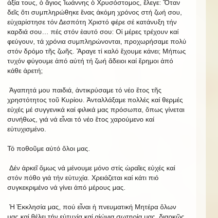
ἀξία τους, ὁ ἅγιος Ἰωάννης ὁ Χρυσόστομος, ἔλεγε: Ὅταν
δεῖς ὅτι συμπληρώθηκε ἕνας ἀκόμη χρόνος στή ζωή σου,
εὐχαρίστησε τόν Δεσπότη Χριστό φέρε σέ κατάνυξη τήν
καρδιά σου… πές στόν ἑαυτό σου: Οἱ μέρες τρέχουν καί
φεύγουν, τά χρόνια συμπληρώνονται, προχωρήσαμε πολύ
στόν δρόμο τῆς ζωῆς. Ἄραγε τί καλό ἔχουμε κάνει; Μήπως
τυχόν φύγουμε ἀπό αὐτή τή ζωή ἄδειοι καί ἔρημοι ἀπό
κάθε ἀρετή;
Ἀγαπητά μου παιδιά, ἀντικρύσαμε τό νέο ἔτος τῆς
χρηστότητος τοῦ Κυρίου. Ἀνταλλάξαμε πολλές καί θερμές
εὐχές μέ συγγενικά καί φιλικά μας πρόσωπα, ὅπως γίνεται
συνήθως, γιά νά εἶναι τό νέο ἔτος χαρούμενο καί
εὐτυχισμένο.
Τό ποθοῦμε αὐτό ὅλοι μας.
Δέν ἀρκεῖ ὅμως νά μένουμε μόνο στίς ὡραῖες εὐχές καί
στόν πόθο γιά τήν εὐτυχία. Χρειάζεται καί κάτι πιό
συγκεκριμένο νά γίνει ἀπό μέρους μας.
Ἡ Ἐκκλησία μας, πού εἶναι ἡ πνευματική Μητέρα ὅλων
μας καί θέλει τήν εὐτυχία καί αἰώνια σωτηρία μας, διαρκῶς