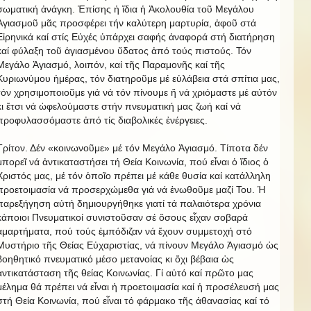
σωματική ἀνάγκη. Ἐπίσης ἡ ἴδια ἡ Ἀκολουθία τοῦ Μεγάλου
Ἁγιασμοῦ μᾶς προσφέρει τήν καλύτερη μαρτυρία, ἀφοῦ στά
Εἰρηνικά καί στίς Εὐχές ὑπάρχει σαφής ἀναφορά στή διατήρηση
καί φύλαξη τοῦ ἁγιασμένου ὕδατος ἀπό τούς πιστούς. Τόν
Μεγάλο Ἁγιασμό, λοιπόν, καί τῆς Παραμονῆς καί τῆς
Κυριωνύμου ἡμέρας, τόν διατηροῦμε μέ εὐλάβεια στά σπίτια μας,
τόν χρησιμοποιοῦμε γιά νά τόν πίνουμε ἤ νά χριόμαστε μέ αὐτόν
κι ἔτσι νά ὠφελούμαστε στήν πνευματική μας ζωή καί νά
προφυλασσόμαστε ἀπό τίς διαβολικές ἐνέργειες.
Τρίτον. Δέν «κοινωνοῦμε» μέ τόν Μεγάλο Ἁγιασμό. Τίποτα δέν
μπορεῖ νά ἀντικαταστήσει τή Θεία Κοινωνία, πού εἶναι ὁ ἴδιος ὁ
Χριστός μας, μέ τόν ὁποῖο πρέπει μέ κάθε θυσία καί κατάλληλη
προετοιμασία νά προσερχώμεθα γιά νά ἑνωθοῦμε μαζί Του. Ἡ
παρεξήγηση αὐτή δημιουργήθηκε γιατί τά παλαιότερα χρόνια
κάποιοι Πνευματικοί συνιστοῦσαν σέ ὅσους εἶχαν σοβαρά
ἁμαρτήματα, πού τούς ἐμπόδιζαν νά ἔχουν συμμετοχή στό
Μυστήριο τῆς Θείας Εὐχαριστίας, νά πίνουν Μεγάλο Ἁγιασμό ὡς
βοηθητικό πνευματικό μέσο μετανοίας κι ὄχι βέβαια ὡς
ἀντικατάσταση τῆς θείας Κοινωνίας. Γί αὐτό καί πρῶτο μας
μέλημα θά πρέπει νά εἶναι ἡ προετοιμασία καί ἡ προσέλευσή μας
στή Θεία Κοινωνία, πού εἶναι τό φάρμακο τῆς ἀθανασίας καί τό