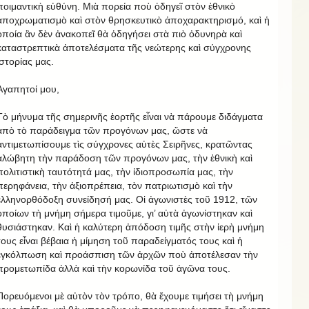
ποιμαντικὴ εὐθύνη. Μιὰ πορεία ποὺ ὁδηγεῖ στὸν ἐθνικὸ
ἀποχρωματισμὸ καὶ στὸν θρησκευτικὸ ἀποχαρακτηρισμό, καὶ ἡ
ὁποία ἂν δὲν ἀνακοπεῖ θὰ ὁδηγήσει στὰ πιὸ ὀδυνηρὰ καὶ
καταστρεπτικὰ ἀποτελέσματα τῆς νεώτερης καὶ σύγχρονης
ἱστορίας μας.
Ἀγαπητοί μου,
Τὸ μήνυμα τῆς σημερινῆς ἑορτῆς εἶναι νὰ πάρουμε διδάγματα
ἀπὸ τὸ παράδειγμα τῶν προγόνων μας, ὥστε νὰ
ἀντιμετωπίσουμε τὶς σύγχρονες αὐτὲς Σειρῆνες, κρατῶντας
ἀλώβητη τὴν παράδοση τῶν προγόνων μας, τὴν ἐθνικὴ καὶ
πολιτιστικὴ ταυτότητά μας, τὴν ἰδιοπροσωπία μας, τὴν
περηφάνεια, τὴν ἀξιοπρέπεια, τὸν πατριωτισμὸ καὶ τὴν
ἑλληνορθόδοξη συνείδησή μας. Οἱ ἀγωνιστὲς τοῦ 1912, τῶν
ὁποίων τὴ μνήμη σήμερα τιμοῦμε, γι’ αὐτὰ ἀγωνίστηκαν καὶ
θυσιάστηκαν. Καὶ ἡ καλύτερη ἀπόδοση τιμῆς στὴν ἱερὴ μνήμη
τους εἶναι βέβαια ἡ μίμηση τοῦ παραδείγματός τους καὶ ἡ
ἐγκόλπωση καὶ προάσπιση τῶν ἀρχῶν ποὺ ἀποτέλεσαν τὴν
προμετωπίδα ἀλλὰ καὶ τὴν κορωνίδα τοῦ ἀγῶνα τους.
Πορευόμενοι μὲ αὐτὸν τὸν τρόπο, θὰ ἔχουμε τιμήσει τὴ μνήμη