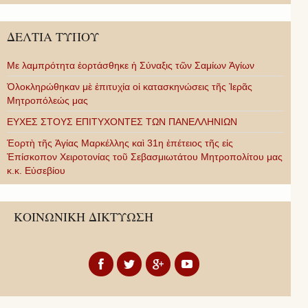
ΔΕΛΤΙΑ ΤΥΠΟΥ
Με λαμπρότητα ἑορτάσθηκε ἡ Σύναξις τῶν Σαμίων Ἁγίων
Ὁλοκληρώθηκαν μὲ ἐπιτυχία οἱ κατασκηνώσεις τῆς Ἱερᾶς
Μητροπόλεώς μας
ΕΥΧΕΣ ΣΤΟΥΣ ΕΠΙΤΥΧΟΝΤΕΣ ΤΩΝ ΠΑΝΕΛΛΗΝΙΩΝ
Ἑορτὴ τῆς Ἁγίας Μαρκέλλης καὶ 31η ἐπέτειος τῆς εἰς
Ἐπίσκοπον Χειροτονίας τοῦ Σεβασμιωτάτου Μητροπολίτου μας
κ.κ. Εὐσεβίου
ΚΟΙΝΩΝΙΚΗ ΔΙΚΤΥΩΣΗ