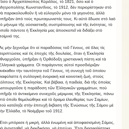
Τόσο ὁ Ἀρχιεπίσκοπος Κύριλλος, τὸ 1821, ὅσο καὶ ὁ
Μητροπολίτης Κωνσταντῖνος, τὸ 1912, δὲν περιορίστηκαν στὸ
νὰ παρακολουθοῦν ἢ νὰ εὐλογοῦν μόνο τὰ γεγονότα, ἀλλὰ
ὑπῆρξαν ἀπὸ τοὺς πρωταγωνιστές τους. Κι αὐτὸ ἔδωσε στὸ λαὸ
τὸ μήνυμα τῆς οὐσιαστικῆς συστράτευσης καὶ τῆς ἑνότητας, τὸ
ὁποῖο πάντοτε ἡ Ἐκκλησία μας ἀποσκοπεῖ νὰ διδάξει στὸ
ποίμνιό της.
Ἂς μὴν ξεχνοῦμε ὅτι οἱ παραδόσεις τοῦ Γένους, σὲ ὅλες τὶς
περιπτώσεις καὶ τὶς ἐποχὲς τῆς δουλείας, ὅταν ἡ Ἐκκλησία
ἐθναρχοῦσε, ὑπῆρξαν ἡ Ὀρθόδοξη χριστιανικὴ πίστη καὶ τὰ
Ἑλληνικὰ γράμματα. Οἱ παράγοντες αὐτοὶ προσδιόριζαν
ἀνέκαθεν τὴν ταυτότητα τοῦ Γένους, τὴ συνοχὴ τοῦ ὁποίου
διαφύλαττε ἡ συλλογικὴ ἐνοριακὴ καὶ κοινοτικὴ ζωή, στοὺς
κόλπους τῆς Ἐκκλησίας. Καὶ βέβαια, ἡ παιδεία, διὰ τῆς ὁποίας
λειτουργοῦσε ἡ παράδοση τῶν Ἑλληνικῶν γραμμάτων, ποὺ
ὑπῆρξε τὸ ἀντικείμενο συνεχοῦς μέριμνας τῆς Ἐκκλησίας, πάνω
στὸ ὁποῖο θεμελιώθηκε καὶ τὸ ὅραμα ἐλευθερίας των Σαμίων,
ποὺ κατέληξε στὴν ἐπιτυχῆ ἔκβαση τῆς Ἑνώσεως τῆς Σάμου μὲ
τὴν Ἑλλάδα, τὸ Νοέμβριο τοῦ 1912.
Ἔτσι μπόρεσε ἡ μικρή, ἀλλὰ ἑνωμένη καὶ ἀποφασισμένη Σάμος,
νὰ ἀντισταθεῖ, νὰ διεκδικήσει, νὰ ἐπιτύχει. Ἔτσι διασφαλίστηκε,