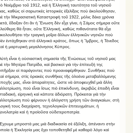
τὸ Νοέμβριο τοῦ 1912, καὶ ἡ Ἑλληνικὴ ταυτότητα τοῦ νησιοῦ
μας, καθὼς οἱ σαρωτικὲς ἱστορικὲς ἐξελίξεις ποὺ ἀκολούθησαν,
μὲ τὴν Μικρασιατικὴ Καταστροφὴ τοῦ 1922, μόλις δέκα χρόνια
μετά, ἔδειξαν ὅτι ἂν ἡ Ἕνωση δὲν εἶχε γίνει, ἡ Σάμος σήμερα οὔτε
ἐλεύθερη θὰ ἦταν, οὔτε Ἑλληνική, καθὼς πιθανότατα θὰ εἶχε
ἀκολουθήσει τὴν τραγικὴ μοῖρα ἄλλων ἑλληνικῶν νησιῶν ποὺ
δὲν ἐντάχθηκαν στὸ ἑλληνικὸ κράτος, ὅπως ἡ Ἴμβρος, ἡ Τένεδος
καὶ ἡ μαρτυρικὴ μεγαλόνησος Κύπρος.
Αὐτὴ εἶναι ἡ οὐσιαστικὴ σημασία τῆς Ἑνώσεως τοῦ νησιοῦ μας
μὲ τὴν Μητέρα Πατρίδα, καὶ βασικοὶ γιὰ τὴν ἐπίτευξή της
ὑπῆρξαν οἱ παράγοντες ποὺ προαναφέρθηκαν. Συνθῆκες ποὺ
καὶ σήμερα, στὶς ὁριακὲς συνθῆκες τῆς ὁλοένα μεταβαλλόμενης
ἐποχῆς μας, εἶναι ἀπαραίτητες, ὥστε νὰ ἀποφευχθεῖ μιὰ ἄλλη
ἀλλοτρίωση, ποὺ εἶναι ἴσως πιὸ ἐπικίνδυνη, ἀκριβῶς ἐπειδὴ εἶναι
σταδιακή, εἰρηνικὴ καὶ κάποτε ἀδιόρατη. Πρόκειται γιὰ τὴν
ἀλλοτρίωση ποὺ φέρνουν ἡ ἀλόγιστη χρήση τῶν ἀναγκαίων, στὴ
λογική τους διαχείριση, τεχνολογικῶν ἐπιτευγμάτων, ἡ
ξενολατρία καὶ ἡ προϊοῦσα οὐδετεροπατρία.
Ἔχουμε μπροστά μας μιὰ διαδικασία σὲ ἐξέλιξη, ἀπέναντι στὴν
ὁποία ἡ Ἐκκλησία μας ἔχει τοποθετηθεῖ μὲ καθαρὸ λόγο καὶ