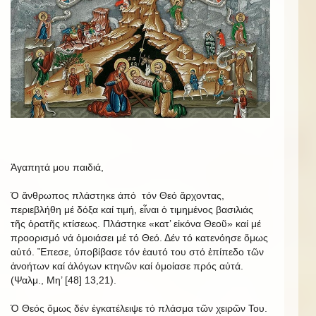
Ἀγαπητά μου παιδιά,
Ὁ ἄνθρωπος πλάστηκε ἀπό τόν Θεό ἄρχοντας,
περιεβλήθη μέ δόξα καί τιμή, εἶναι ὁ τιμημένος βασιλιάς
τῆς ὁρατῆς κτίσεως. Πλάστηκε «κατ’ εἰκόνα Θεοῦ» καί μέ
προορισμό νά ὁμοιάσει μέ τό Θεό. Δέν τό κατενόησε ὅμως
αὐτό. Ἔπεσε, ὑποβίβασε τόν ἑαυτό του στό ἐπίπεδο τῶν
ἀνοήτων καί ἀλόγων κτηνῶν καί ὁμοίασε πρός αὐτά.
(Ψαλμ., Μη’ [48] 13,21).
Ὁ Θεός ὅμως δέν ἐγκατέλειψε τό πλάσμα τῶν χειρῶν Του.