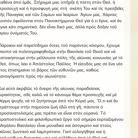
καθένα ἀπό ἐμᾶς. Στήριγμά μας ὑπῆρξε ἡ πίστη στόν Θεό, ἡ
προσευχή καί ἡ προσφυγή μας στή σκέπη Του καί τίς πρεσβεῖες
τῆς Παναγίας καί τῶν Σαμίων καί Ἰκαρίων Ἁγίων μας. Χάριτες
λοιπόν ὀφείλονται στόν Πανοικτήρμονα Θεό γιά ὅ,τι ἔγινε, καί ἀν
ἔγινε κάτι σημαντικό, δέν εἶναι δικό μας, ἀλλά πρός δόξαν τοῦ
ἁγίου ὀνόματός Του.
Πάροικοι καί παρεπίδημοι ὄντες τοῦ παρόντος κόσμου, ἔχουμε
σκοπό νά πολιτογραφηθοῦμε στήν Βασιλεία τοῦ Θεοῦ καί νά
κατοικήσουμε στήν μέλλουσα πόλη, τῆς αἰώνιας κοινωνίας μέ τό
Θεό, ὅπως λέει ὁ Ἀπόστολος Παῦλος. Ἡ εἰσοδός μας σέ ἕνα νέο
ἔτος ἐπισημαίνει τό βάρος τῶν εὐθυνῶν μας, καθώς
ξανοιγόμαστε πρός τήν αἰωνιότητα.
Καί αὐτό ἀκριβῶς τό ὄνειρο τῆς αἰώνιας παραδείσιας
ὡραιότητας, σᾶς καλῶ νά τό κάνουμε θέμα προσευχῆς καί μέ
θέρμη ψυχῆς νά τό ζητήσουμε ἀπό τόν Κύριό μας. Ὅ,τι καί ἄν
πράττουμε στήν παρούσα ζωή ἐδῶ στή γῆ, πάντοτε ὁ
προσανατολισμός μας πρέπει να εἶναι στόν οὐρανό. Τὀ
ἱεραποστολικό καί φιλανθρωπικό ἔργο τοῦ σήμερα ἑορταζομένου
Μεγάλου Βασιλείου εἶναι μοναδικό καί ἀσύγκριτο καί στούς
αἰῶνες ζωντανό καί λαμπρότατο. Γιατί εὐλογήθηκε καί ἡ
πολυεύθυνη διακονίας μας καί αὐξήθηκε ἀπό τό Θεό καί