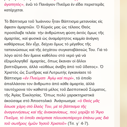
ἀγαπητός»,
ἐνῶ τό Πανάγιον Πνεῦμα ἐν εἴδει περιστερᾶς
κατέρχεται.
Τό Βάπτισμα τοῦ Ἰωάννου ἦταν Βάπτισμα μετανοίας εἰς
ἄφεσιν ἁμαρτιῶν. Ὁ Κύριός μας ὡς τέλειος Θεός
προσέλαβε τελεία τήν ἀνθρώπινη φύση ἐκτός ὅμως τῆς
ἁμαρτίας, καί φυσικά ὡς ἀναμάρτητος καμμία ἀνάγκη
καθάρσεως δέν εἶχε, δείχνει ὅμως τό μέγεθος τῆς
ταπεινώσεως καί τῆς ἐσχάτου συγκαταβάσεώς Του. Γιά τό
λόγο αὐτό δεν ἔμεινε καθόλου στό νερό γιά νά
ἐξομολογηθεῖ ἁμαρτίες, ὅπως ἔκαναν οἱ ἄλλοι
βαπτιζόμενοι, ἀλλά «εὐθέως ἀνέβη ἀπό τοῦ ὕδατος». Ὁ
Χριστός ὥς Σωτῆρας καί Λυτρωτής ἐγκαινίασε τό
Βάπτισμα
«ἐν Πνεύματι Ἁγίῳ καί πυρί»
, τό ὁποῖο
ἀπαλλάσσει τον ἄνθρωπο ἀπό κάθε ἁμαρτία, ἀλλά
ταυτόχρονα τόν καθιστά μέλος τοῦ Δεσποτικοῦ Σώματος,
τῆς Ἁγίας Ἐκκλησίας. Ὅπως πολύ χαρακτηριστικά
ἀκούσαμε στό Ἀποστολικό Ἀνάγνωσμα:
«ὁ Θεός μᾶς
ἔσωσε χάρη στό ἔλεός Του, μέ τό βάπτισμα τῆς
ἀναγεννήσεως καί τῆς ἀνακαινίσεως, πού χαρίζει τό Ἅγιο
Πνεῦμα, τό ὁποῖο σκόρπισε πλουσιοπάροχα ἐπάνω μας διά
τοῦ σωτῆρος ἡμῶν Ἰησοῦ Χριστοῦ»
(Τιτ. γ΄ 4-7).