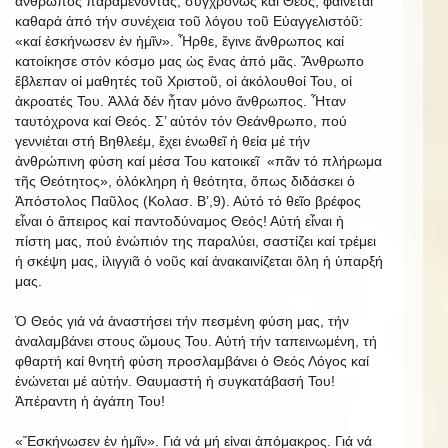
ἄνθρωπος παραμένοντας, συγχρόνως καί Θεός, φαίνεται
καθαρά ἀπό τήν συνέχεια τοῦ λόγου τοῦ Εὐαγγελιστόῦ:
«καί ἐσκήνωσεν ἐν ἡμῖν». Ἦρθε, ἔγινε ἄνθρωπος καί
κατοίκησε στόν κόσμο μας ὡς ἕνας ἀπό μᾶς. Ἄνθρωπο
ἔβλεπαν οἱ μαθητές τοῦ Χριστοῦ, οἱ ἀκόλουθοί Του, οἱ
ἀκροατές Του. Ἀλλά δέν ἦταν μόνο ἄνθρωπος. Ἦταν
ταυτόχρονα καί Θεός. Σ’ αὐτόν τόν Θεάνθρωπο, πού
γεννιέται στή Βηθλεέμ, ἔχει ἑνωθεῖ ἡ θεία μέ τήν
ἀνθρώπινη φύση καί μέσα Του κατοικεῖ «πᾶν τό πλήρωμα
τῆς Θεότητος», ὁλόκληρη ἡ θεότητα, ὅπως διδάσκει ὁ
Ἀπόστολος Παῦλος (Κολασ. Β’,9). Αὐτό τό θεῖο βρέφος
εἶναι ὁ ἄπειρος καί παντοδύναμος Θεός! Αὐτή εἶναι ἡ
πίστη μας, πού ἐνώπιόν της παραλύει, σαστίζει καί τρέμει
ἡ σκέψη μας, ἰλιγγιᾶ ὁ νοῦς καί ἀνακαινίζεται ὅλη ἡ ὑπαρξή
μας.
Ὁ Θεός γιά νά ἀναστήσει τήν πεσμένη φύση μας, τήν
ἀναλαμβάνει στους ὤμους Του. Αὐτή τήν ταπεινωμένη, τή
φθαρτή καί θνητή φύση προσλαμβάνει ὁ Θεός Λόγος καί
ἑνώνεται μέ αὐτήν. Θαυμαστή ἡ συγκατάβασή Του!
Ἀπέραντη ἡ ἀγάπη Του!
«Ἔσκήνωσεν ἐν ἡμῖν». Γιά νά μή εἰναι ἀπόμακρος. Γιά νά