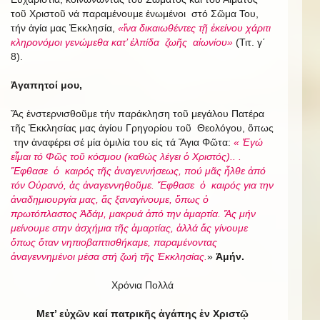
τοῦ Χριστοῦ νά παραμένουμε ἑνωμένοι στό Σῶμα Του,
τήν ἁγία μας Ἐκκλησία,
«ἵνα δικαιωθέντες τῇ ἐκείνου χάριτι
κληρονόμοι γενώμεθα κατ’ ἐλπίδα ζωῆς αἰωνίου»
(Τιτ. γ΄
8).
Ἀγαπητοί μου,
Ἄς ἐνστερνισθοῦμε τήν παράκληση τοῦ μεγάλου Πατέρα
τῆς Ἐκκλησίας μας ἁγίου Γρηγορίου τοῦ Θεολόγου, ὅπως
την ἀναφέρει σέ μία ὁμιλία του εἰς τά Ἅγια Φῶτα:
« Ἐγώ
εἶμαι τό Φῶς τοῦ κόσμου (καθώς λέγει ὁ Χριστός).. .
Ἔφθασε ὁ καιρός τῆς ἀναγεννήσεως, πού μᾶς ἦλθε ἀπό
τόν Οὐρανό, ἀς ἀναγεννηθοῦμε. Ἔφθασε ὁ καιρός για την
ἀναδημιουργία μας, ἄς ξαναγίνουμε, ὅπως ὁ
πρωτόπλαστος Ἀδάμ, μακρυά ἀπό την ἁμαρτία. Ἄς μήν
μείνουμε στην ἀσχήμια τῆς ἁμαρτίας, ἀλλά ἄς γίνουμε
ὅπως ὅταν νηπιοβαπτισθήκαμε, παραμένοντας
ἀναγεννημένοι μέσα στή ζωή τῆς Ἐκκλησίας.
»
Ἀμήν.
Χρόνια Πολλά
Μετ’ εὐχῶν καί πατρικῆς ἀγάπης ἐν Χριστῷ