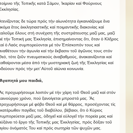
ποίμνιο τῆς Τοπικῆς κατά Σάμον, Ἰκαρίαν καί Φούρνους
Ἐκκλησίας.
Ἀτενίζοντας δε τώρα πρός τήν αἰωνιότητα ἐγκαινιάζουμε ἕνα
ἀκόμα ἔτος ἐκκλησιαστικῆς καί ποιμαντικῆς διακονίας καί
καλοῦμε ὅλους στή συνέχιση τῆς συστράτευσης μαζί μας, μαζί
μέ τήν Τοπική μας Ἐκκλησία, ἐπισημαίνοντας ὅτι, ὅταν ὁ Κλῆρος
καί ὁ Λαός συμπορεύονται μέ τόν Ἐπίσκοπόν τους καί
ἀναθέτουν τήν ἀγωνία καί τήν ἔκβασιν τοῦ ἀγῶνος τους στόν
Θεό, τότε ζοῦν πνευματικούς ἀναβαθμούς, ἀνακαινίζονται καί
καθαίρονται μέσα ἀπό τήν μυστηριακή ζωή τῆς Ἐκκλησίας καί
ὁδεύουν πρός τήν μετ’ Αὐτοῦ αἰώνια κοινωνία.
Ἀγαπητά μου παιδιά,
Ἄς προχωρήσουμε λοιπόν μέ τήν χάρη τοῦ Θεοῦ μαζί καί στόν
καινούργιο χρόνο, πού ξανοίγεται μπροστά μας. Ἄς
προχωρήσουμε μέ φόβο Θεοῦ καί μέ θάρρος, προσέχοντας τίς
ἑκατέρωθεν παγίδες τοῦ διαβόλου, βέβαιοι, ὅτι ὁ Κύριος
συμπορεύεται μαζί μας, ὁδηγεῖ καί εὐλογεῖ τήν πορεία μας καί
αὐξάνει τό ἔργο τῆς Τοπικῆς μας Ἐκκλησίας, πρός δόξαν τοῦ
ἁγίου ὀνόματός Του καί πρός σωτηρία τῶν ψυχῶν μας.