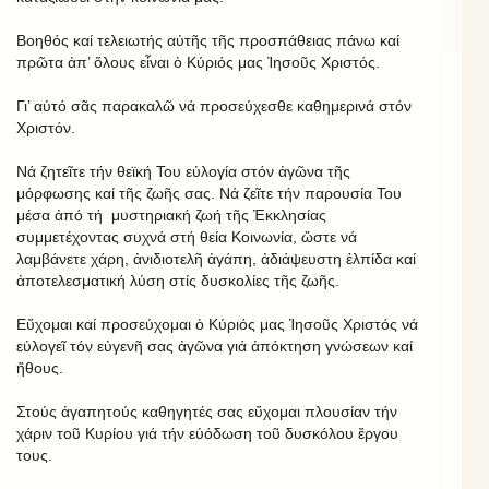
Βοηθός καί τελειωτής αὐτῆς τῆς προσπάθειας πάνω καί
πρῶτα ἀπ’ ὅλους εἶναι ὁ Κύριός μας Ἰησοῦς Χριστός.
Γι’ αὐτό σᾶς παρακαλῶ νά προσεύχεσθε καθημερινά στόν
Χριστόν.
Νά ζητεῖτε τήν θεϊκή Του εὐλογία στόν ἀγῶνα τῆς
μόρφωσης καί τῆς ζωῆς σας. Νά ζεῖτε τήν παρουσία Του
μέσα ἀπό τή μυστηριακή ζωή τῆς Ἐκκλησίας
συμμετέχοντας συχνά στή θεία Κοινωνία, ὥστε νά
λαμβάνετε χάρη, ἀνιδιοτελῆ ἀγάπη, ἀδιάψευστη ἐλπίδα καί
ἀποτελεσματική λύση στίς δυσκολίες τῆς ζωῆς.
Εὔχομαι καί προσεύχομαι ὁ Κύριός μας Ἰησοῦς Χριστός νά
εὐλογεῖ τόν εὐγενῆ σας ἀγῶνα γιά ἀπόκτηση γνώσεων καί
ἤθους.
Στούς ἀγαπητούς καθηγητές σας εὔχομαι πλουσίαν τήν
χάριν τοῦ Κυρίου γιά τήν εὐόδωση τοῦ δυσκόλου ἔργου
τους.