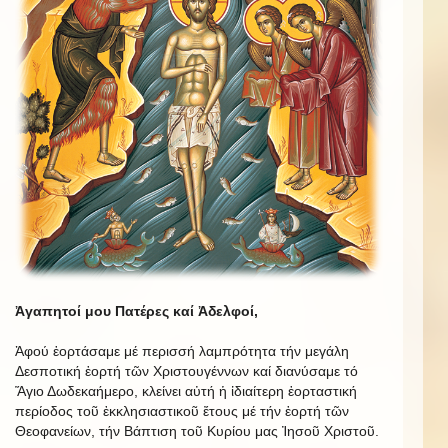
Ἀγαπητοί μου Πατέρες καί Ἀδελφοί,
Ἀφού ἑορτάσαμε μέ περισσή λαμπρότητα τήν μεγάλη
Δεσποτική ἑορτή τῶν Χριστουγέννων καί διανύσαμε τό
Ἅγιο Δωδεκαήμερο, κλείνει αὐτή ἡ ἰδιαίτερη ἑορταστική
περίοδος τοῦ ἐκκλησιαστικοῦ ἔτους μέ τήν ἑορτή τῶν
Θεοφανείων, τήν Βάπτιση τοῦ Κυρίου μας Ἰησοῦ Χριστοῦ.