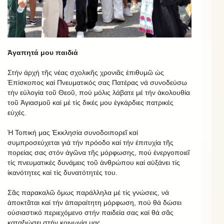
Ἀγαπητά μου παιδιά
Στήν ἀρχή τῆς νέας σχολικῆς χρονιᾶς ἐπιθυμῶ ὡς
Ἐπίσκοπος καί Πνευματικός σας Πατέρας νά συνοδεύσω
τήν εὐλογία τοῦ Θεοῦ, πού μόλις λάβατε μέ τήν ἀκολουθία
τοῦ Ἁγιασμοῦ καί μέ τίς δικές μου ἐγκάρδιες πατρικές
εὐχές.
Ἡ Τοπική μας Ἐκκλησία συνοδοιπορεῖ καί
συμπροσεύχεται γιά τήν πρόοδο καί τήν ἐπιτυχία τῆς
πορείας σας στόν ἀγῶνα τῆς μόρφωσης, πού ἐνεργοποιεῖ
τίς πνευματικές δυνάμεις τοῦ ἀνθρώπου καί αὐξάνει τίς
ἰκανότητες καί τίς δυνατότητές του.
Σᾶς παρακαλῶ ὅμως παράλληλα μέ τίς γνώσεις, νά
ἀποκτᾶται καί τήν ἀπαραίτητη μόρφωση, πού θά δώσει
οὐσιαστικό περιεχόμενο στήν παιδεία σας καί θά σᾶς
καταξιώσει στήν κοινωνία μας.