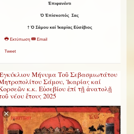
Ἐπιφανέντι
Ὁ Ἐπίσκοπός Σας
† Ὁ Σάμου καί Ἰκαρίας Εὐσέβιος
Εκτύπωση
Email
Tweet
Ἐγκύκλιον Μήνυμα Τοῦ Σεβασμιωτάτου
Μητροπολίτου Σάμου, Ἰκαρίας καί
Κορσεῶν κ.κ. Εὐσεβίου ἐπί τῇ ἀνατολῇ
τοῦ νέου ἔτους 2025