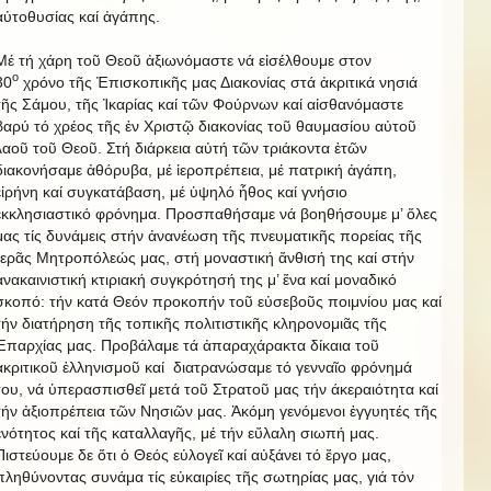
αὐτοθυσίας καί ἀγάπης.
Μέ τή χάρη τοῦ Θεοῦ ἀξιωνόμαστε νά εἰσέλθουμε στον
ο
30
χρόνο τῆς Ἐπισκοπικῆς μας Διακονίας στά ἀκριτικά νησιά
τῆς Σάμου, τῆς Ἰκαρίας καί τῶν Φούρνων καί αἰσθανόμαστε
βαρύ τό χρέος τῆς ἐν Χριστῷ διακονίας τοῦ θαυμασίου αὐτοῦ
λαοῦ τοῦ Θεοῦ. Στή διάρκεια αὐτή τῶν τριάκοντα ἐτῶν
διακονήσαμε ἀθόρυβα, μέ ἱεροπρέπεια, μέ πατρική ἀγάπη,
εἰρήνη καί συγκατάβαση, μέ ὑψηλό ἦθος καί γνήσιο
ἐκκλησιαστικό φρόνημα. Προσπαθήσαμε νά βοηθήσουμε μ’ ὅλες
μας τίς δυνάμεις στήν ἀνανέωση τῆς πνευματικῆς πορείας τῆς
Ἱερᾶς Μητροπόλεώς μας, στή μοναστική ἄνθισή της καί στήν
ἀνακαινιστική κτιριακή συγκρότησή της μ’ ἕνα καί μοναδικό
σκοπό: τήν κατά Θεόν προκοπήν τοῦ εὐσεβοῦς ποιμνίου μας καί
τήν διατήρηση τῆς τοπικῆς πολιτιστικῆς κληρονομιᾶς τῆς
Ἐπαρχίας μας. Προβάλαμε τά ἀπαραχάρακτα δίκαια τοῦ
ἀκριτικοῦ ἑλληνισμοῦ καί διατρανώσαμε τό γενναῖο φρόνημά
του, νά ὑπερασπισθεῖ μετά τοῦ Στρατοῦ μας τήν άκεραιότητα καί
τήν ἀξιοπρέπεια τῶν Νησιῶν μας. Ἀκόμη γενόμενοι ἐγγυητές τῆς
ἑνότητος καί τῆς καταλλαγῆς, μέ τήν εὔλαλη σιωπή μας.
Πιστεύουμε δε ὅτι ὁ Θεός εὐλογεῖ καί αὐξάνει τό ἔργο μας,
πληθύνοντας συνάμα τίς εὐκαιρίες τῆς σωτηρίας μας, γιά τόν