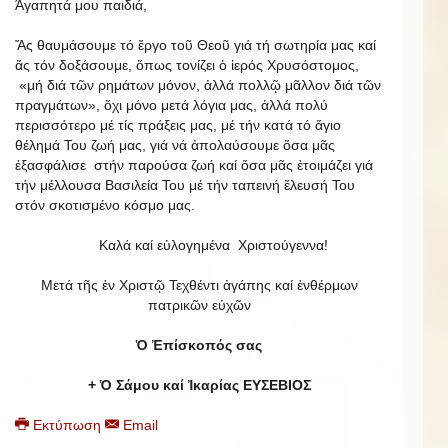
Άγαπητά μου παιδιά,
Ἄς θαυμάσουμε τό ἔργο τοῦ Θεοῦ γιά τή σωτηρία μας καί
ἄς τόν δοξάσουμε, ὅπως τονίζει ὁ ἱερός Χρυσόστομος,
«μή διά τῶν ρημάτων μόνον, ἀλλά πολλῷ μᾶλλον διά τῶν
πραγμάτων», ὄχι μόνο μετά λόγια μας, ἀλλά πολύ
περισσότερο μέ τίς πράξεις μας, μέ τήν κατά τό ἅγιο
θέλημά Του ζωή μας, γιά νά ἀπολαύσουμε ὅσα μᾶς
ἐξασφάλισε στήν παρούσα ζωή καί ὅσα μᾶς ἐτοιμάζει γιά
τήν μέλλουσα Βασιλεία Του μέ τήν ταπεινή ἔλευσή Του
στόν σκοτισμένο κόσμο μας.
Καλά καί εὐλογημένα Χριστούγεννα!
Μετά τῆς ἐν Χριστῷ Τεχθέντι ἀγάπης καί ἐνθέρμων
πατρικῶν εὐχῶν
Ὁ Ἐπίσκοπός σας
+ Ὁ Σάμου καί Ἰκαρίας ΕΥΣΕΒΙΟΣ
Εκτύπωση
Email