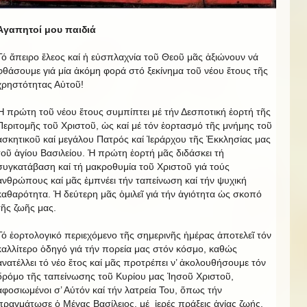
Ἀγαπητοί μου παιδιά
Τό ἄπειρο ἔλεος καί ἡ εὐσπλαχνία τοῦ Θεοῦ μᾶς ἀξιώνουν νά
φθάσουμε γιά μία ἀκόμη φορά στό ξεκίνημα τοῦ νέου ἔτους τῆς
χρηστότητας Αὐτοῦ!
Ἡ πρώτη τοῦ νέου ἔτους συμπίπτει μέ τήν Δεσποτική ἑορτή τῆς
Περιτομῆς τοῦ Χριστοῦ, ὡς καί μέ τόν ἑορτασμό τῆς μνήμης τοῦ
ἀσκητικοῦ καί μεγάλου Πατρός καί Ἱεράρχου τῆς Ἐκκλησίας μας
τοῦ ἁγίου Βασιλείου. Ἡ πρώτη ἑορτή μᾶς διδάσκει τή
συγκατάβαση καί τή μακροθυμία τοῦ Χριστοῦ γιά τούς
ἀνθρώπους καί μᾶς ἐμπνέει τήν ταπείνωση καί τήν ψυχική
καθαρότητα. Ἡ δεύτερη μᾶς ὁμιλεῖ γιά τήν ἁγιότητα ὡς σκοπό
τῆς ζωῆς μας.
Τό ἑορτολογικό περιεχόμενο τῆς σημερινῆς ἡμέρας ἀποτελεῖ τόν
καλλίτερο ὁδηγό γιά τήν πορεία μας στόν κόσμο, καθώς
ἀνατέλλει τό νέο ἔτος καί μᾶς προτρέπει ν’ ἀκολουθήσουμε τόν
δρόμο τῆς ταπείνωσης τοῦ Κυρίου μας Ἰησοῦ Χριστοῦ,
ἀφοσιωμένοι σ’ Αύτόν καί τήν λατρεία Του, ὅπως τήν
πραγμάτωσε ὁ Μέγας Βασίλειος, μέ ἱερές πράξεις ἁγίας ζωής,