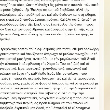
ἐνισχύθηκε τόσο, ὥστε ν’ ἀντέχει ὄχι μόνο στίς ἀπειλές τῶν κατά
καιρούς ἐχθρῶν τῆς Ἐκκλησίας καί τοῦ διαβόλου, ἀλλά τήν
πολυμέρεια τῶν προβλημάτων καί τῶν ἀγώνων καί στή φθορά,
πού ἐπιφέρει ὁ πανδαμάτορας χρόνος. Καί ὅλα αὐτά, ἐπειδή τό
πολυδύναμο ἔργο τῆς Ἐκκλησίας ἔχει θμέλιο τήν ἀγάπη πρός
τόν Θεό καί τόν συνάνθρωπο καί ἀναφορά στήν ἐπί γῆς κατά
Χριστόν Ζωή, πού εἶναι ἡ ἀχή και ἐλπίδα τῆς αἰωνίου ζωῆς ἐν
Χριστῷ.
Στρέφοντας λοιπόν τούς ὀφθαλμούς μας πίσω, ἐπί μία ὁλόκληρη
τριακονταετία καί ἀτενίζοντας ἀγέρωχα τό μέλλον συνεχίζουμε τό
πνευματικό μας ἔργο, άντικρύζουμε τήν μεγαλωσύνη τοῦ Θεοῦ,
τήν πλούσια ἐπιδαψίλευση τῆς Χαριτός Του στή ζωή καί τό
πνευματικό, ἱεραποστολικό, φιλανθρωπικό, κοινωνικό καί
πολιτιστικό ἔργο τῆς καθ’ ἡμᾶς Ἱερᾶς Μητροπόλεως, πού
ἐτελέσθη παρά τἰς πενιχρές δυνατότητες καί τίς πεπερασμένες
δυνάμεις μας, χωρίς νά λείψουν οἱ δοκιμασίες καί οἱ πειρασμοί μέ
χειρότερη καί μεγαλύτερη καί ἀπό τήν φωτιά, τήν δοκιμασία τοῦ
καταστρεπτικοῦ σεισμοῦ. Καί βεβαίως σ’ ὅλη αὐτήν τήν
εὐλογημένη προσπάθεια, διακρίνεται εὐχερῶς ἡ παρουσία καί
συμμετοχή τοῦ περί ἡμᾶς ἱεροῦ Κλήρου καί τοῦ ἀπλοῦ καί
εὐσεβοῦς ἀκριτικοῦ μας Λαοῦ, πού ἀποτελεῖ τό εὐλογημένο