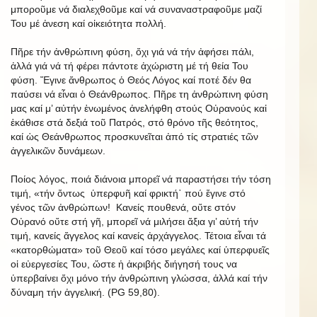
μποροῦμε νά διαλεχθοῦμε καί νά συναναστραφοῦμε μαζί
Του μέ ἀνεση καί οἰκειότητα πολλή.
Πῆρε τήν ἀνθρώπινη φύση, ὄχι γιά νά τήν ἀφήσει πάλι,
ἀλλά γιά νά τή φέρει πάντοτε ἀχώριστη μέ τή θεία Του
φύση. Ἔγινε ἄνθρωπος ὁ Θεός Λόγος καί ποτέ δέν θα
παύσει νά εἶναι ὁ Θεάνθρωπος. Πῆρε τη ἀνθρώπινη φύση
μας καί μ’ αὐτήν ἑνωμένος ἀνελήφθη στούς Οὐρανούς καἰ
ἐκάθισε στά δεξιά τοῦ Πατρός, στό θρόνο τῆς θεότητος,
καί ὡς Θεάνθρωπος προσκυνεῖται ἀπό τίς στρατιές τῶν
ἀγγελικῶν δυνάμεων.
Ποίος λόγος, ποιά διάνοια μπορεῖ νά παραστήσει τήν τόση
τιμή, «τήν ὄντως ὑπερφυῆ καί φρικτή῾ πού ἔγινε στό
γένος τῶν ἀνθρώπων! Κανείς πουθενά, οὔτε στόν
Οὐρανό οὔτε στή γῆ, μπορεῖ νά μιλήσει ἄξια γι’ αὐτή τήν
τιμή, κανείς ἄγγελος καί κανείς ἀρχάγγελος. Τέτοια εἶναι τά
«κατορθώματα» τοῦ Θεοῦ καί τόσο μεγάλες καί ὑπερφυεῖς
οἱ εὐεργεσίες Του, ὥστε ἡ ἀκριβής διήγησή τους να
ὑπερβαίνει ὄχι μόνο τήν ἀνθρώπινη γλώσσα, ἀλλά καί τήν
δύναμη τήν ἀγγελική. (PG 59,80).