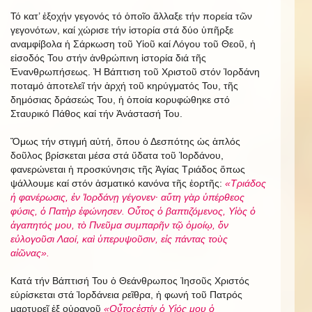
Τό κατ’ ἐξοχήν γεγονός τό ὁποῖο ἄλλαξε τήν πορεία τῶν
γεγονότων, καί χώρισε τήν ἱστορία στά δύο ὑπῆρξε
αναμφίβολα ἡ Σάρκωση τοῦ Υἱοῦ καί Λόγου τοῦ Θεοῦ, ἡ
εἰσοδός Του στήν ἀνθρώπινη ἱστορία διά τῆς
Ἐνανθρωπήσεως. Ἡ Βάπτιση τοῦ Χριστοῦ στόν Ἰορδάνη
ποταμό ἀποτελεῖ τήν ἀρχή τοῦ κηρύγματός Του, τῆς
δημόσιας δράσεώς Του, ἡ ὁποία κορυφώθηκε στό
Σταυρικό Πάθος καί τήν Ἀνάστασή Του.
Ὅμως τήν στιγμή αὐτή, ὅπου ὁ Δεσπότης ὡς ἁπλός
δοῦλος βρίσκεται μέσα στά ὕδατα τοῦ Ἰορδάνου,
φανερώνεται ἡ προσκύνησις τῆς Ἁγίας Τριάδος ὅπως
ψάλλουμε καί στόν ἀσματικό κανόνα τῆς ἑορτῆς:
«Τριάδος
ἡ φανέρωσις, ἐν Ἰορδάνῃ γέγονεν· αὔτη γὰρ ὑπέρθεος
φύσις, ὁ Πατὴρ ἐφώνησεν. Οὗτος ὁ βαπτιζόμενος, Υἱὸς ὁ
ἀγαπητός μου, τὸ Πνεῦμα συμπαρῆν τῷ ὁμοίῳ, ὅν
εὐλογοῦσι Λαοί, καὶ ὑπερυψοῦσιν, εἰς πάντας τοὺς
αἰῶνας».
Κατά τήν Βάπτισή Του ὁ Θεάνθρωπος Ἰησοῦς Χριστός
εὑρίσκεται στά Ἰορδάνεια ρεῖθρα, ἡ φωνή τοῦ Πατρός
μαρτυρεῖ ἐξ οὐρανοῦ
«Οὖτοςἐστίν ὁ Υἱός μου ὁ