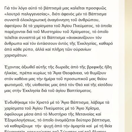
Γιά τόν λόγο αὐτό τό βάπτισμά μας καλεῖται προσφυῶς
«λουτρό παλιγγενεσίας», διότι ἀφενός μέν τό Βάπτισμα
συνιστᾶ ὁλοκληρωτική ἀναγέννηση τοῦ ἀνθρώπου,
ἀφετέρου δέ τά χαρίσματα τοῦ Ἁγίου Πνεύματος, τά ὁποῖα
παρέχονται διά τοῦ Μυστηρίου τοῦ Χρίσματος, τό ὁποῖο
τελεῖται συναπτά μέ τό Βάπτισμα «ἀνακαινίζουν» τόν
ἄνθρωπο καί τόν ἐντάσσουν ἐντός τῆς Ἐκκλησίας, καθαρό
ἀπό κάθε ρύπο, ἀλλά καί πλῆρη τῶν οὐρανίων
χαρισμάτων.
Ἐχοντας ἀξιωθεῖ αὐτῆς τῆς δωρεᾶς ἀπό τῆς βρεφικῆς ἤδη
ἡλικίας, πρέπει κυρίως τά Ἅγια Θεοφάνεια, νά θυμίζουν
στόν καθένα μας τήν ἡμέρα τοῦ προσωπικοῦ μας θείου
φωτισμοῦ, τῆς υἱοθεσίας μας ἀπό τόν Θεό καί τῆς εἰσόδου
μας στήν Ἐκκλησία διά τοῦ ἁγίου Βαπτίσματος.
Ἐνδυθήκαμε τόν Χριστό μέ τό Ἅγιο Βάπτισμα, λάβαμε τά
χαρίσματα τοῦ Ἁγίου Πνεύματος μέ τό Ἅγιο Χρῖσμα,
ὀφείλουμε μέσα ἀπό τό Μυστήριο τῆς Μετανοίας καί
Ἐξομολογήσεως, τό ὁποῖο ὀνομάζεται δεύτερο βάπτισμα,
νά καθαρίζουμε τήν ψυχή ἀπό τήν ἁμαρτία καί μέ τή θεία
Εὐχαριστία, κοινωνώντας τοῦ Σώματος καί τοῦ Αἵματος