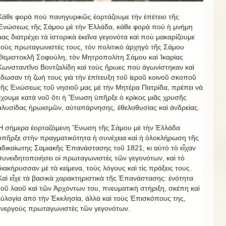
Κάθε φορὰ ποὺ πανηγυρικῶς ἑορτάζουμε τὴν ἐπέτειο τῆς
Ἑνώσεως τῆς Σάμου μὲ τὴν Ἑλλάδα, κάθε φορὰ ποὺ ἡ μνήμη
μας διατρέχει τὰ ἱστορικὰ ἐκεῖνα γεγονότα καὶ ποὺ μακαρίζουμε
τοὺς πρωταγωνιστές τους, τὸν πολιτικὸ ἀρχηγὸ τῆς Σάμου
Θεμιστοκλῆ Σοφούλη, τὸν Μητροπολίτη Σάμου καὶ Ἰκαρίας
Κωνσταντῖνο Βοντζαλίδη καὶ τοὺς ἥρωες ποὺ ἀγωνίστηκαν καὶ
ἔδωσαν τὴ ζωή τους γιὰ τὴν ἐπίτευξη τοῦ ἱεροῦ κοινοῦ σκοποῦ
τῆς Ἑνώσεως τοῦ νησιοῦ μας μὲ τὴν Μητέρα Πατρίδα, πρέπει νὰ
ἔχουμε κατὰ νοῦ ὅτι ἡ Ἕνωση ὑπῆρξε ὁ κρίκος μιᾶς χρυσῆς
ἁλυσίδας ἡρωισμῶν, αὐταπάρνησης, ἐθελοθυσίας καὶ ἀνδρείας.
Ἡ σήμερα ἑορταζόμενη Ἕνωση τῆς Σάμου μὲ τὴν Ἑλλάδα
ὑπῆρξε στὴν πραγματικότητα ἡ συνέχεια καὶ ἡ ὁλοκλήρωση τῆς
ἀδικαίωτης Σαμιακῆς Ἐπανάστασης τοῦ 1821, κι αὐτὸ τὸ εἶχαν
συνειδητοποιήσει οἱ πρωταγωνιστὲς τῶν γεγονότων, καὶ τὸ
διακήρυσσαν μὲ τὰ κείμενα, τοὺς λόγους καὶ τὶς πράξεις τους.
Καὶ εἶχε τὰ βασικὰ χαρακτηριστικὰ τῆς Ἐπανάστασης: ἑνότητα
τοῦ λαοῦ καὶ τῶν Ἀρχόντων του, πνευματικὴ στήριξη, σκέπη καὶ
εὐλογία ἀπὸ τὴν Ἐκκλησία, ἀλλὰ καὶ τοὺς Ἐπισκόπους της,
ἐνεργούς πρωταγωνιστὲς τῶν γεγονότων.