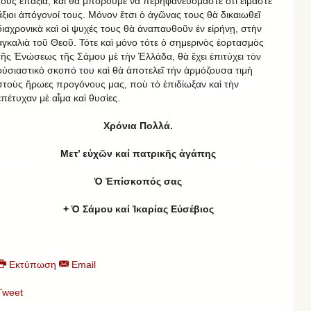
τους ἐπάξια, καὶ θὰ μποροῦμε νὰ περηφανευόμαστε ὅτι εἴμαστε
ἄξιοι ἀπόγονοί τους. Μόνον ἔτσι ὁ ἀγῶνας τους θὰ δικαιωθεῖ
διαχρονικὰ καὶ οἱ ψυχές τους θὰ ἀναπαυθοῦν ἐν εἰρήνῃ, στὴν
ἀγκαλιὰ τοῦ Θεοῦ. Τότε καὶ μόνο τότε ὁ σημερινὸς ἑορτασμὸς
τῆς Ἑνώσεως τῆς Σάμου μὲ τὴν Ἑλλάδα, θὰ ἔχει ἐπιτύχει τὸν
οὐσιαστικὸ σκοπό του καὶ θὰ ἀποτελεῖ τὴν ἁρμόζουσα τιμὴ
στοὺς ἥρωες προγόνους μας, ποὺ τὸ ἐπιδίωξαν καὶ τὴν
ἐπέτυχαν μὲ αἷμα καὶ θυσίες.
Χρόνια Πολλά.
Μετ’ εὐχῶν καί πατρικῆς ἀγάπης
Ὁ Ἐπίσκοπός σας
+ Ὁ Σάμου καί Ἰκαρίας Εὐσέβιος
Εκτύπωση
Email
Tweet