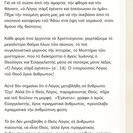
Γιά νά τό σώσει ἀπό τήν ἁμαρτία, τήν φθορά καί τόν
θάνατο, «ὁ Λόγος σάρξ ἐγένετο καί ἐσκήνωσεν ἐν ἡμῖν».
Πῆρε τήν πεσμένη φύση μας γιά νά τήν ἀνεβάσει ἀπό τό
σκοτεινό καταφύγιο τοῦ Ἅδου στά ὕψη τοῦ οὑρανοῦ, στόν
θρόνο τῆς θεότητος.
Κάθε φορά πού ἔρχονται τά Χριστούγεννα, γιορτάζουμε τό
μεγαλύτερο θαῦμα ὅλων τῶν αἰώνων, τό πιό
συγκλονιστικό γεγονός τῆς ἱστορίας, τό Μυστήριο τῶν
μυστηρίων, πού τό διακηρύττει ὁ ἅγιος Ἰωάννης ὁ
Θεολόγος καί Εὐαγγελιστής μέσα σέ τέσσερις μόνο λέξεις:
«Ὁ Λόγος σάρξ ἐγένετο» (α΄, 14). Ὁ ὑπερούσιος Λόγος
τοῦ Θεοῦ ἔγινε ἄνθρωπος!
Αὐτό δέν σημαίνει ὅτι ὁ Λόγος μετεβλήθη σέ ἄνθρωπο.
Ὄχι! Ἀλλά ὅτι ὁ Θεός Λόγος, παραμένοντας Θεός, πῆρε
καί τοῦ δούλου τη μορφή. «Ἐγένετο», γράφει ὁ ἱερός
Εὐαγγελιστής, ἔγινε πραγματικά ἄνθρωπος, προσέλαβε
πραγματικά τήν ἀνθρώπινη φύση.
Τό ὅτι δέν μετεβλήθη ὁ Θεός Λόγος σέ ἄνθρωπο
παύοντας νά εἶναι Θεός, ἀλλά ἔγινε πραγματικός