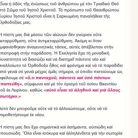
Εἶναι ἡ ὁδός τῆς ἑνώσεως τοῦ ἀνθρώπου μέ τόν Τριαδικό Θεό
στό Σῶμα τοῦ Ἰησοῦ Χριστοῦ. Τό πρόσωπο τοῦ Θεανθρώπου
Κυρίου Ἰησοῦ Χριστοῦ εἶναι ἡ Σαρκωμένη παναλήθεια τῆς
Ὀρθοδοξίας μας.
Ἡ πίστη μας διά μέσου τῶν αἰώνων δέν γνώρισε οὒτε
μεταρρύθμιση, οὒτε ἀντιμεταρρύθμιση. Ἀκόμη κι ὅταν
ἐμφανίσθηκαν ἀναγεννητικές τάσεις, αὐτές ἀπέβλεπαν στήν
ἐπιστροφή στήν παράδοση. Ἡ Ἐκκλησία ἔχει τή μοναδική
δυνατότητα νά διασώζει καί νά διατηρεῖ πάντοτε νέο καί
ἀναλλοίωτο τό Ὀρθόδοξο ἦθος καί φρόνημα καί νά τό παραδίδει
ἀπό γενιά σέ γενιά μέχρις ἐμᾶς σήμερα, οἱ ὁποῖοι πιστεύουμε ὡς
ὀφείλουμε σέ
«ὃ,τι πανταχοῦ, πάντοτε καί ὑπό πάντων
ἐπιστεύθη»,
σύμφωνα καί μέ τόν ὁρισμό τοῦ ὁσίου Βικεντίου
τοῦ ἐκ Λειρίνου, καθώς «
αὐτό εἶναι τό ἀληθινό καί γιά ὅλους
σωτήριο.»
Αὐτό δέν μποροῦμε οὒτε νά τό ἀλλοιώσουμε, οὒτε νά τό
νομοθετήσουμε ἐκ νέου.
Ἡ πίστη μας δεν ἒχει σημαντικά καί ἀσήμαντα, οὐσιώδη καί
ἐπουσιώδη. Ὃλα εἶναι ἰσόκυρα καί ἀλληλένδετα γιά τήν σωτηρία