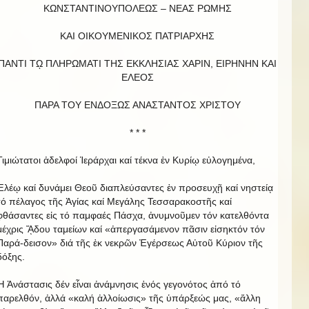
ΚΩΝΣΤΑΝΤΙΝΟΥΠΟΛΕΩΣ – ΝΕΑΣ ΡΩΜΗΣ
ΚΑΙ ΟΙΚΟΥΜΕΝΙΚΟΣ ΠΑΤΡΙΑΡΧΗΣ
ΠΑΝΤΙ Τῼ ΠΛΗΡΩΜΑΤΙ ΤΗΣ ΕΚΚΛΗΣΙΑΣ ΧΑΡΙΝ, ΕΙΡΗΝΗΝ ΚΑΙ
EΛΕΟΣ
ΠΑΡΑ ΤΟΥ ΕΝΔΟΞΩΣ ΑΝΑΣΤΑΝΤΟΣ ΧΡΙΣΤΟΥ
* * *
Τιμιώτατοι ἀδελφοί Ἱεράρχαι καί τέκνα ἐν Κυρίῳ εὐλογημένα,
Ἐλέῳ καί δυνάμει Θεοῦ διαπλεύσαντες ἐν προσευχῇ καί νηστείᾳ
τό πέλαγος τῆς Ἁγίας καί Μεγάλης Τεσσαρακοστῆς καί
φθάσαντες εἰς τό παμφαές Πάσχα, ἀνυμνοῦμεν τόν κατελθόντα
μέχρις ᾍδου ταμείων καί «ἀπεργασάμενον πᾶσιν εἰσηκτόν τόν
Παρά-δεισον» διά τῆς ἐκ νεκρῶν Ἐγέρσεως Αὐτοῦ Κύριον τῆς
δόξης.
Ἡ Ἀνάστασις δέν εἶναι ἀνάμνησις ἑνός γεγονότος ἀπό τό
παρελθόν, ἀλλά «καλή ἀλλοίωσις» τῆς ὑπάρξεώς μας, «ἄλλη