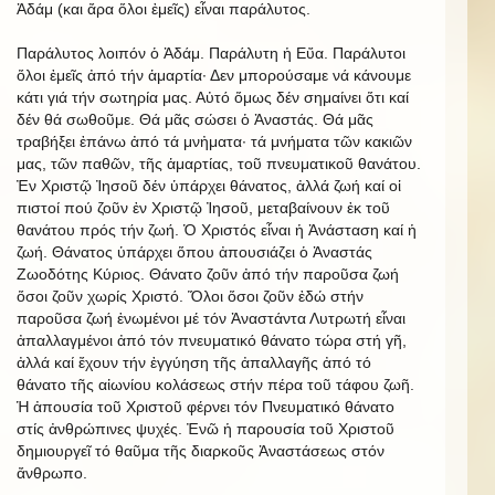
Ἀδάμ (και ἄρα ὅλοι ἐμεῖς) εἶναι παράλυτος.
Παράλυτος λοιπόν ὁ Ἀδάμ. Παράλυτη ἡ Εὔα. Παράλυτοι
ὅλοι ἐμεῖς ἀπό τήν ἁμαρτία· Δεν μπορούσαμε νά κάνουμε
κάτι γιά τήν σωτηρία μας. Αὐτό ὅμως δέν σημαίνει ὅτι καί
δέν θά σωθοῦμε. Θά μᾶς σώσει ὁ Ἀναστάς. Θά μᾶς
τραβήξει ἐπάνω ἀπό τά μνἠματα· τά μνήματα τῶν κακιῶν
μας, τῶν παθῶν, τῆς ἁμαρτίας, τοῦ πνευματικοῦ θανάτου.
Ἐν Χριστῷ Ἰησοῦ δέν ὑπάρχει θάνατος, ἀλλά ζωή καί οἱ
πιστοί πού ζοῦν ἐν Χριστῷ Ἰησοῦ, μεταβαίνουν ἐκ τοῦ
θανάτου πρός τήν ζωή. Ὁ Χριστός εἶναι ἡ Ἀνάσταση καί ἡ
ζωή. Θάνατος ὑπάρχει ὅπου ἀπουσιάζει ὁ Ἀναστάς
Ζωοδότης Κύριος. Θάνατο ζοῦν ἀπό τήν παροῦσα ζωή
ὅσοι ζοῦν χωρίς Χριστό. Ὅλοι ὅσοι ζοῦν ἐδώ στήν
παροῦσα ζωή ἑνωμένοι μέ τόν Ἀναστάντα Λυτρωτή εἶναι
ἀπαλλαγμένοι ἀπό τόν πνευματικό θάνατο τώρα στή γῆ,
ἀλλά καί ἔχουν τήν ἐγγύηση τῆς ἀπαλλαγῆς ἀπό τό
θάνατο τῆς αἰωνίου κολάσεως στήν πέρα τοῦ τάφου ζωῆ.
Ἡ ἀπουσία τοῦ Χριστοῦ φέρνει τόν Πνευματικό θάνατο
στίς ἀνθρώπινες ψυχές. Ἐνῶ ἡ παρουσία τοῦ Χριστοῦ
δημιουργεῖ τό θαῦμα τῆς διαρκοῦς Ἀναστάσεως στόν
ἄνθρωπο.