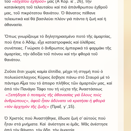
τοῦ
«ἐσχάτου ἐχθροῦ»
μας (Α΄Κορ. ιε΄, 26), τήν
κατανίκηση τοῦ τελευταίου καί πιό ἀπάνθρωπου ἐχθροῦ
μας, τοῦ πικρότατου θανάτου. Ὁ θάνατος πέθανε
τελειωτικά καί θά βασιλεύει πλέον γιά πάντα ἡ ζωή καί ἡ
ἀθανασία.
Ὅπως γνωρίζουμε τό δηλητηριασμένο ποτό τῆς ἁμαρτίας,
πού ἤπιε ὁ Ἀδάμ, εἶχε καταστροφικές καί ὀλέθριες
συνέπειες. Γνώρισε ὁ ἄνθρωπος ἐμπειρικά τό φαρμάκι τῆς
ἁμαρτίας, τήν ἀδοξία τοῦ πόνου καί τήν φθορά τοῦ
θανάτου.
Ζοῦσε ἔτσι χωρίς καμία ἐλπίδα, μέχρι τή στιγμή πού ὁ
πολυεύσπλαχνος Κύριος ἔσβησε πάνω στό Σταυρό μέ τό
πάντιμο Αἷμα του τό ἀπειρο πλῆθος τῶν ἁμαρτιῶν μας, καί
ἀπό τόν Πανάγιο Τάφο του τή νύχτα τῆς Ἀναστάσεως
«Ξεπήδησε ὁ ποταμός τῆς ἀθανασίας γιά ὅλους τούς
ἀνθρώπους», ἀφοῦ ἦταν ἀδύνατο νά κρατήσει ἡ φθορά
«τόν ἀρχηγόν τῆς ζωῆς»
(Πραξ. γ΄,15).
Ὁ Χριστός πού Ἀναστήθηκε, ἔδωσε ζωή σ’ αὐτούς πού
ἦταν στά μνήματα. Καί ἀνέστησε κι ἐμᾶς. Μᾶς ἀνέστησε
ἀπό τόν θάνατο, τόν ἅδη, τήν ἁμαρτία.