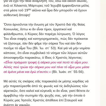
γιά νά ἔχει τήν θεία ἀνάμνησή Του, ἐδῶ καί εἴκοσι αἰῶνες,
ἐνῶ οἱ Χιλιαστές Μάρτυρες τοῦ Ἱεχωβᾶ ἐμφανίζονται μόλις
ου
στά μέσα τοῦ 19
αἰῶνα καί ἆρα δέν μποροῦν νά ἔχουν
αὐθεντική ἄποψη!
Ὅσοι ἀρνοῦνται τήν ἕνωση μέ τόν Χριστό διά τῆς θείας
Κοινωνίας, ἔστω κι ἄν εἶναι τίμιοι, ἐργατικοί καί
φιλάνθρωποι, ὁ Κύριος δέν παρέχει λύτρωση. Ὁ λόγος
Του εἶναι σαφής καί κατηγορηματικός, πώς δέν πρόκειται
νά ζήσουμε, ἐάν δέν φᾶμε τήν σάρκα Του καί ἐάν δέν
πιοῦμε τό αἷμα Του (Βλ. Ἰω. στ΄ 53). Καί γιά νά μήν νομίσει
κάποιος, ὅτι εἶναι συμβολικό τό νόημα τῶν λόγων αὐτῶν
ἀποσαφηνίζει παρακάτω, ὁ ἴδιος ὁ Χριστός λέγοντας:
«Εἶναι πράγματι τροφή ἡ σάρκα μου καί ποτό τό αἷμα μου.
Αὐτός πού τρώει τήν σάρκα μου καί πίνει τό αἷμα μου μέσα
σέ ἐμένα μένει και ἐγώ σ’αυτόν.»
(Βλ. Ἰωάν. στ΄ 55-56).
Μέ αὐτές τίς σκέψεις σᾶς παρακαλῶ ἐκ μέσης καρδίας νά
μήν παρασύρεσθε ἀπό τίς φωνές καί τίς ἐκδηλώσεις τῶν
αἱρετικῶν, ὅσο καλοί καί εὐγενεῖς κι ἄν εἶναι, γιατί θέτετε ἐν
ἀμφιβόλῳ τήν σωτηρία τῆς ψυχῆς σας, γιά τήν ὁποία ὁ
Κύριός μας Ἰησοῦς Χριστός ἀπέθανε ἐπί Σταυροῦ καί
ἀνέστη ἐκ νεκρῶν.