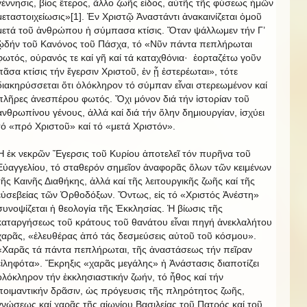
γέννησις, βίος ἕτερος, ἄλλο ζωῆς εἶδος, αὐτῆς τῆς φύσεως ἡμῶν
μεταστοιχείωσις»[1]. Ἐν Χριστῷ Ἀναστάντι ἀνακαινίζεται ὁμοῦ
μετά τοῦ ἀνθρώπου ἡ σύμπασα κτίσις. Ὅταν ψάλλωμεν τήν Γ’
ᾠδήν τοῦ Κανόνος τοῦ Πάσχα, τό «Νῦν πάντα πεπλήρωται
φωτός, οὐρανός τε καί γῆ καί τά καταχθόνια·
ἑορταζέτω γοῦν
πᾶσα κτίσις τήν ἔγερσιν Χριστοῦ, ἐν ᾗ ἐστερέωται», τότε
διακηρύσσεται ὅτι ὁλόκληρον τό σύμπαν εἶναι στερεωμένον καί
πλῆρες ἀνεσπέρου φωτός. Ὄχι μόνον διά τήν ἱστορίαν τοῦ
ἀνθρωπίνου γένους, ἀλλά καί διά τήν ὅλην δημιουργίαν, ἰσχύει
τό «πρό Χριστοῦ» καί τό «μετά Χριστόν».
Ἡ ἐκ νεκρῶν Ἔγερσις τοῦ Κυρίου ἀποτελεῖ τόν πυρῆνα τοῦ
Εὐαγγελίου, τό σταθερόν σημεῖον ἀναφορᾶς ὅλων τῶν κειμένων
τῆς Καινῆς Διαθήκης, ἀλλά καί τῆς λειτουργικῆς ζωῆς καί τῆς
εὐσεβείας τῶν Ὀρθοδόξων. Ὄντως, εἰς τό «Χριστός Ἀνέστη»
συνοψίζεται ἡ θεολογία τῆς Ἐκκλησίας. Ἡ βίωσις τῆς
καταργήσεως τοῦ κράτους τοῦ θανάτου εἶναι πηγή ἀνεκλαλήτου
χαρᾶς, «ἐλευθέρας ἀπό τάς δεσμεύσεις αὐτοῦ τοῦ κόσμου».
«Χαρᾶς τά πάντα πεπλήρωται, τῆς ἀναστάσεως τήν πεῖραν
εἰληφότα». Ἔκρηξις «χαρᾶς μεγάλης» ἡ Ἀνάστασις διαποτίζει
ὁλόκληρον τήν ἐκκλησιαστικήν ζωήν, τό ἦθος καί τήν
ποιμαντικήν δρᾶσιν, ὡς πρόγευσις τῆς πληρότητος ζωῆς,
γνώσεως καί χαρᾶς τῆς αἰωνίου Βασιλείας τοῦ Πατρός καί τοῦ