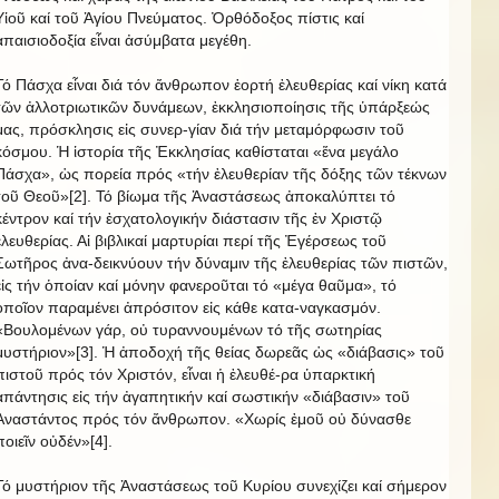
Υἱοῦ καί τοῦ Ἁγίου Πνεύματος. Ὀρθόδοξος πίστις καί
ἀπαισιοδοξία εἶναι ἀσύμβατα μεγέθη.
Τό Πάσχα εἶναι διά τόν ἄνθρωπον ἑορτή ἐλευθερίας καί νίκη κατά
τῶν ἀλλοτριωτικῶν δυνάμεων, ἐκκλησιοποίησις τῆς ὑπάρξεώς
μας, πρόσκλησις εἰς συνερ-γίαν διά τήν μεταμόρφωσιν τοῦ
κόσμου. Ἡ ἱστορία τῆς Ἐκκλησίας καθίσταται «ἕνα μεγάλο
Πάσχα», ὡς πορεία πρός «τήν ἐλευθερίαν τῆς δόξης τῶν τέκνων
τοῦ Θεοῦ»[2]. Τό βίωμα τῆς Ἀναστάσεως ἀποκαλύπτει τό
κέντρον καί τήν ἐσχατολογικήν διάστασιν τῆς ἐν Χριστῷ
ἐλευθερίας. Αἱ βιβλικαί μαρτυρίαι περί τῆς Ἐγέρσεως τοῦ
Σωτῆρος ἀνα-δεικνύουν τήν δύναμιν τῆς ἐλευθερίας τῶν πιστῶν,
εἰς τήν ὁποίαν καί μόνην φανεροῦται τό «μέγα θαῦμα», τό
ὁποῖον παραμένει ἀπρόσιτον εἰς κάθε κατα-ναγκασμόν.
«Βουλομένων γάρ, οὐ τυραννουμένων τό τῆς σωτηρίας
μυστήριον»[3]. Ἡ ἀποδοχή τῆς θείας δωρεᾶς ὡς «διάβασις» τοῦ
πιστοῦ πρός τόν Χριστόν, εἶναι ἡ ἐλευθέ-ρα ὑπαρκτική
ἀπάντησις εἰς τήν ἀγαπητικήν καί σωστικήν «διάβασιν» τοῦ
Ἀναστάντος πρός τόν ἄνθρωπον. «Χωρίς ἐμοῦ οὐ δύνασθε
ποιεῖν οὐδέν»[4].
Τό μυστήριον τῆς Ἀναστάσεως τοῦ Κυρίου συνεχίζει καί σήμερον