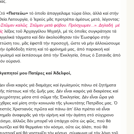
μας.
Στό
«Πιστεύω»
τό ὁποῖο ἀπαγγείλαμε τώρα ὃλοι, ἀλλά καί στήν
Θεία Λειτουργία, ὁ Ἱερεύς μᾶς προτρέπει ἀμέσως μετά, λέγοντας:
«Στῶμεν καλῶς. Στῶμεν μετά φόβου. Πρόσχωμεν...». Δηλαδή μέ
ίς
λέξεις τοῦ Ἀρχαγγέλου Μιχαήλ, μέ τίς ὁποῖες συγκράτησε τά
ἀγγελικά τάγματα καί δέν ἀκολούθησαν τόν Ἑωσφόρο στήν
πτώση του, μᾶς ἐφιστᾶ τήν προσοχή, ὥστε νά μήν ἀλλοιώσουμε
τήν ὀρθόδοξη πίστη καί τό φρόνημά μας, ἀπό παρακοή καί
ἐγωϊσμό καί ἐκπέσουμε ἀπό τήν Ἐκκλησία, ὅπως ὁ Σατανᾶς ἀπό
τόν οὐρανό.
Ἀγαπητοί μου Πατέρες καί Ἀδελφοί,
Δεν εἶναι καιρός γιά διαμάχες καί ἐγωϊσμούς πάνω σέ ζητήματα
τῆς πίστεως καί τῆς ζωῆς μας. Δέν εἶναι καιρός γιά διαιρέσεις καί
ψυχρότητες μέσα στό σῶμα τῆς Ἐκκλησίας. Δέν εἶναι ὧρα γιά
ἔχθρες καί μίση στήν κοινωνία τῆς γλυκυτάτης Πατρίδος μας. Ὁ
πιστός Χριστιανός πρῶτα καί πάνω ἀπ’ ὅλα πρέπει νά εἶναι
σημεῖο ἀναφορᾶς γιά τήν εἰρήνη καί τήν ἀγάπη στό σύγχρονο
κόσμο, ἀλλιῶς δέν μπορεῖ νά ὑπάρχει οὔτε ὡς φῶς, πού θά
φωτίζει καί θά θερμαίνει τόν κόσμο, οὔτε ὡς ἁλάτι, πού θά
συντηρεῖ καί θά νοστιμίζει τόν κόσμο, σύμφωνα μέ τόν λόγο τοῦ