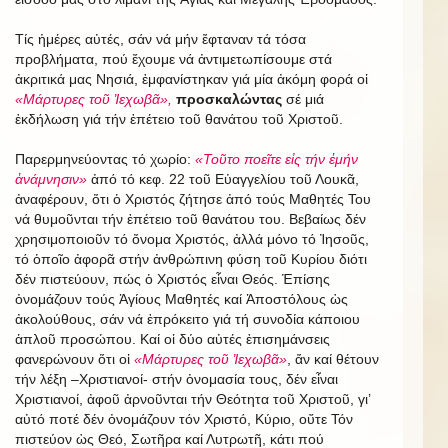
Τίς ἡμέρες αὐτές, σάν νά μήν ἔφταναν τά τόσα
προβλήματα, πού ἔχουμε νά ἀντιμετωπίσουμε στά
ἀκριτικά μας Νησιά, ἐμφανίστηκαν γιά μία ἀκόμη φορά οἱ
«Μάρτυρες τοῦ Ἰεχωβᾶ»,
προσκαλώντας
σέ μιά
ἐκδήλωση γιά τήν ἐπέτειο τοῦ θανάτου τοῦ Χριστοῦ.
Παρερμηνεύοντας τό χωρίο:
«Τοῦτο ποεῖτε εἰς τήν ἐμήν
ἀνάμνησιν»
ἀπό τό κεφ. 22 τοῦ Εὐαγγελίου τοῦ Λουκᾶ,
ἀναφέρουν, ὅτι ὁ Χριστός ζήτησε ἀπό τούς Μαθητές Του
νά θυμοῦνται τήν ἐπέτειο τοῦ θανάτου του. Βεβαίως δέν
χρησιμοποιοῦν τό ὄνομα Χριστός, ἀλλά μόνο τό Ἰησοῦς,
τό ὁποῖο ἀφορᾶ στήν ἀνθρώπινη φύση τοῦ Κυρίου διότι
δέν πιστεύουν, πώς ὁ Χριστός εἶναι Θεός. Ἐπίσης
ὀνομάζουν τούς Ἁγίους Μαθητές καί Ἀποστόλους ὡς
ἀκολούθους, σάν νά ἐπρόκειτο γιά τή συνοδία κάποιου
ἁπλοῦ προσώπου. Καί οἱ δύο αὐτές ἐπισημάνσεις
φανερώνουν ὅτι οἱ
«Μάρτυρες τοῦ Ἰεχωβᾶ»
, ἄν καί θέτουν
τήν λέξη –Χριστιανοί- στήν ὀνομασία τους, δέν εἶναι
Χριστιανοί, ἀφοῦ ἀρνοῦνται τήν Θεότητα τοῦ Χριστοῦ, γι’
αὐτό ποτέ δέν ὀνομάζουν τόν Χριστό, Κύριο, οὔτε Τόν
πιστεύον ὡς Θεό, Σωτῆρα καί Λυτρωτῆ, κάτι πού