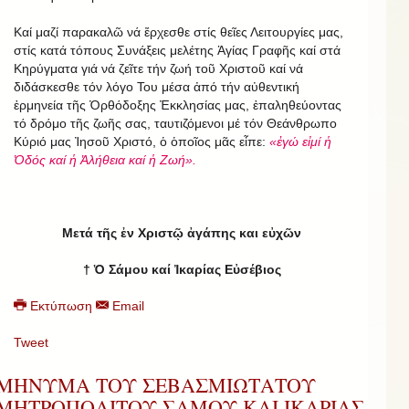
Καί μαζί παρακαλῶ νά ἔρχεσθε στίς θεῖες Λειτουργίες μας,
στίς κατά τόπους Συνάξεις μελέτης Ἁγίας Γραφῆς καί στά
Κηρύγματα γιά νά ζεῖτε τήν ζωή τοῦ Χριστοῦ καί νά
διδάσκεσθε τόν λόγο Του μέσα ἀπό τήν αὐθεντική
ἑρμηνεία τῆς Ὀρθόδοξης Ἐκκλησίας μας, ἐπαληθεύοντας
τό δρόμο τῆς ζωῆς σας, ταυτιζόμενοι μέ τόν Θεάνθρωπο
Κύριό μας Ἰησοῦ Χριστό, ὁ ὁποῖος μᾶς εἶπε:
«ἐγώ εἰμί ἡ
Ὁδός καί ἡ Ἀλήθεια καί ἡ Ζωή».
Μετά τῆς ἐν Χριστῷ ἀγάπης και εὐχῶν
† Ὁ Σάμου καί Ἰκαρίας Εὐσέβιος
Εκτύπωση
Email
Tweet
ΜΗΝΥΜΑ ΤΟΥ ΣΕΒΑΣΜΙΩΤΑΤΟΥ
ΜΗΤΡΟΠΟΛΙΤΟΥ ΣΑΜΟΥ ΚΑΙ ΙΚΑΡΙΑΣ