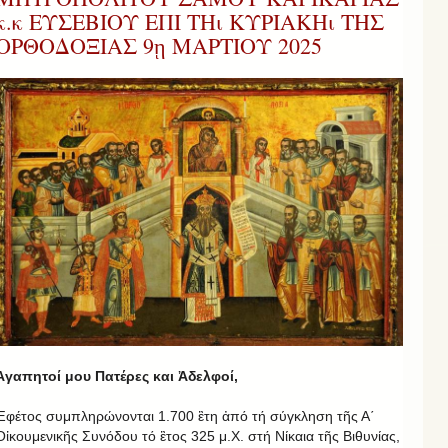
κ.κ ΕΥΣΕΒΙΟΥ ΕΠΙ ΤΗι ΚΥΡΙΑΚΗι ΤΗΣ
ΟΡΘΟΔΟΞΙΑΣ 9ῃ ΜΑΡΤΙΟΥ 2025
Ἀγαπητοί μου Πατέρες και Ἀδελφοί,
Ἐφέτος συμπληρώνονται 1.700 ἒτη ἀπό τή σύγκληση τῆς Α΄
Οἰκουμενικῆς Συνόδου τό ἒτος 325 μ.Χ. στή Νίκαια τῆς Βιθυνίας,