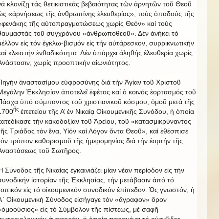
νά κλονίζῃ τάς θετικιστικάς βεβαιότητας τῶν ἀρνητῶν τοῦ Θεοῦ
ὡς «ἀρνήσεως τῆς ἀνθρωπίνης ἐλευθερίας», τούς ὀπαδούς τῆς
«φενάκης τῆς αὐτοπραγματώσεως χωρίς Θεόν» καί τούς
θαυμαστάς τοῦ συγχρόνου «ἀνθρωποθεοῦ». Δέν ἀνήκει τό
μέλλον εἰς τόν ἐγκλω-βισμόν εἰς τήν αὐτάρεσκον, συρρικνωτικήν
καί κλειστήν ἐνθαδικότητα. Δέν ὑπάρχει ἀληθής ἐλευθερία χωρίς
Ἀνάστασιν, χωρίς προοπτικήν αἰωνιότητος.
Πηγήν ἀναστασίμου εὐφροσύνης διά τήν Ἁγίαν τοῦ Χριστοῦ
Μεγάλην Ἐκκλησίαν ἀποτελεῖ ἐφέτος καί ὁ κοινός ἑορτασμός τοῦ
Πάσχα ὑπό σύμπαντος τοῦ χριστιανικοῦ κόσμου, ὁμοῦ μετά τῆς
ῆς
1700
ἐπετείου τῆς Α’ ἐν Νικαίᾳ Οἰκουμενικῆς Συνόδου, ἡ ὁποία
κατεδίκασε τήν κακοδοξίαν τοῦ Ἀρείου, τοῦ «κατασμικρύναντος
τῆς Τριάδος τόν ἕνα, Υἱόν καί Λόγον ὄντα Θεοῦ», καί ἐθέσπισε
τόν τρόπον καθορισμοῦ τῆς ἡμερομηνίας διά τήν ἑορτήν τῆς
Ἀναστάσεως τοῦ Σωτῆρος.
Ἡ Σύνοδος τῆς Νικαίας ἐγκαινιάζει μίαν νέαν περίοδον εἰς τήν
συνοδικήν ἱστορίαν τῆς Ἐκκλησίας, τήν μετάβασιν ἀπό τό
τοπικόν εἰς τό οἰκουμενικόν συνοδικόν ἐπίπεδον. Ὡς γνωστόν, ἡ
Α´ Οἰκουμενική Σύνοδος εἰσήγαγε τόν «ἄγραφον» ὅρον
«ὁμοούσιος» εἰς τό Σύμβολον τῆς πίστεως, μέ σαφῆ
σωτηριολογικήν ἀναφοράν, ἡ ὁποία παραμένει τό οὐσιῶδες