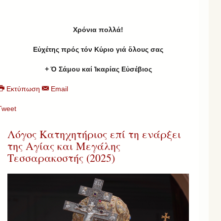
Χρ
όνια πολλά!
Εὐχέτης πρός τόν Κύριο γιά ὅλους σας
+ Ὁ Σάμου καί Ἰκαρίας Εὐσέβιος
Εκτύπωση
Email
Tweet
Λόγος Κατηχητήριος επί τη ενάρξει
της Αγίας και Μεγάλης
Τεσσαρακοστής (2025)