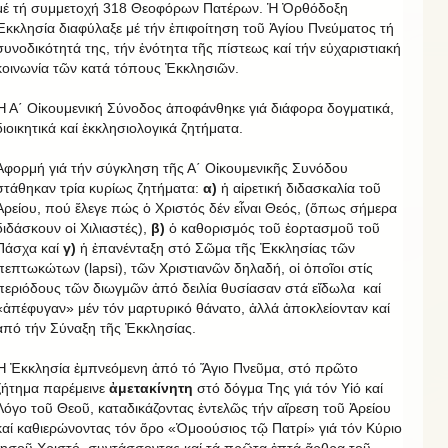
μέ τή συμμετοχή 318 Θεοφόρων Πατέρων. Ἡ Ὀρθόδοξη
Ἐκκλησία διαφύλαξε μέ τήν ἐπιφοίτηση τοῦ Ἁγίου Πνεύματος τή
συνοδικότητά της, τήν ἑνότητα τῆς πίστεως καί τήν εὐχαριστιακή
κοινωνία τῶν κατά τόπους Ἐκκλησιῶν.
Ἡ Α΄ Οἰκουμενική Σύνοδος ἀποφάνθηκε γιά διάφορα δογματικά,
διοικητικά καί ἐκκλησιολογικά ζητήματα.
Ἀφορμή γιά τήν σύγκληση τῆς Α΄ Οἰκουμενικῆς Συνόδου
στάθηκαν τρία κυρίως ζητήματα:
α)
ἡ αἱρετική διδασκαλία τοῦ
Ἀρείου, πού ἔλεγε πώς ὁ Χριστός δέν εἶναι Θεός, (ὅπως σήμερα
διδάσκουν οἱ Χιλιαστές),
β)
ὁ καθορισμός τοῦ ἑορτασμοῦ τοῦ
Πάσχα καί
γ)
ἡ ἐπανένταξη στό Σῶμα τῆς Ἐκκλησίας τῶν
πεπτωκώτων (lapsi), τῶν Χριστιανῶν δηλαδή, οἱ ὁποῖοι στίς
περιόδους τῶν διωγμῶν ἀπό δειλία θυσίασαν στά εἴδωλα καί
«ἀπέφυγαν» μέν τόν μαρτυρικό θάνατο, ἀλλά ἀποκλείονταν καί
ἀπό τήν Σύναξη τῆς Ἐκκλησίας.
Ἡ Ἐκκλησία ἐμπνεόμενη ἀπό τό Ἅγιο Πνεῦμα, στό πρῶτο
ζήτημα παρέμεινε
ἀμετακίνητη
στό δόγμα Της γιά τόν Υἱό καί
Λόγο τοῦ Θεοῦ, καταδικάζοντας ἐντελῶς τήν αἵρεση τοῦ Ἀρείου
καί καθιερώνοντας τόν ὅρο «Ὁμοούσιος τῷ Πατρί» γιά τόν Κύριο