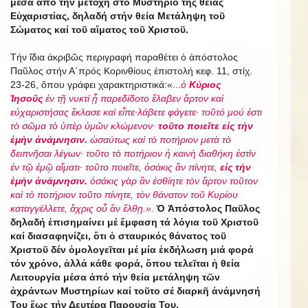
μέσα ἀπό τήν μετοχή στό Μυστήριο τῆς θείας
Εὐχαριστίας, δηλαδή στήν θεία Μετάληψη τοῦ
Σώματος καί τοῦ αἵματος τοῦ Χριστοῦ.
Τήν ἴδια ἀκριβῶς περιγραφή παραθέτει ὁ ἀπόστολος
Παῦλος στήν Α΄πρός Κορινθίους ἐπιστολή κεφ. 11, στίχ.
23-26, ὅπου γράφει χαρακτηριστικά:«...
ὁ
Κύριος
Ἰησοῦς
ἐν τῇ νυκτί ᾗ παρεδίδοτο ἔλαβεν ἄρτον καὶ
εὐχαριστήσας ἔκλασε καὶ εἶπε·λάβετε φάγετε· τοῦτό μού ἐστι
τὸ σῶμα τὸ ὑπὲρ ὑμῶν κλώμενον·
τοῦτο ποιεῖτε εἰς τὴν
ἐμὴν ἀνάμνησιν.
ὡσαύτως καὶ τὸ ποτήριον μετὰ τὸ
δειπνῆσαι λέγων· τοῦτο τὸ ποτήριον ἡ καινὴ διαθήκη ἐστὶν
ἐν τῷ ἐμῷ αἵματι· τοῦτο ποιεῖτε, ὁσάκις ἂν πίνητε,
εἰς τὴν
ἐμὴν ἀνάμνησιν.
ὁσάκις γὰρ ἂν ἐσθίητε τὸν ἄρτον τοῦτον
καὶ τὸ ποτήριον τοῦτο πίνητε, τὸν θάνατον τοῦ Κυρίου
καταγγέλλετε, ἄχρις οὗ ἂν ἔλθῃ.».
Ὁ Ἀπόστολος Παῦλος
δηλαδή ἐπισημαίνει μέ ἔμφαση τά λόγια τοῦ Χριστοῦ
καί διασαφηνίζει, ὅτι ὁ σταυρικός θάνατος τοῦ
Χριστοῦ δέν ὁμολογεῖται μέ μία ἐκδήλωση μιά φορά
τόν χρόνο, ἀλλά κάθε φορά, ὅπου τελεῖται ἡ θεία
Λειτουργία μέσα ἀπό τήν θεία μετάληψη τῶν
ἀχράντων Μυστηρίων καί τοῦτο σέ διαρκῆ ἀνάμνησή
Του ἕως τήν Δευτέρα Παρουσία Του.