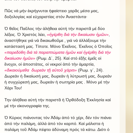
Πῶς νά μήν ἐκρήγνυται ἡφαίστειο χαρᾶς μέσα μας,
δοξολογίας καί εὐχαριστίας στόν Ἀναστάντα·
Ὁ θεῖος Παῦλος τήν ἀλήθεια αὐτή τήν παριστᾶ μέ δύο
λέξεις. Ὁ Χριστός λέει,
«ἠγέρθη διά τήν δικαίωσιν ἡμῶν»
,
ἀναστήθηκε γιά νά δικαιωθοῦμε , γιά νά ἀλλάξουμε τήν
κατάστασή μας. Τίποτε. Μόνο Ἐκεῖνος. Ἐκεῖνος ὁ Ὁποῖος
«παρεδόθη διά τά παραπτώματα ἡμῶν καί ἡγέρθη διά τήν
δικαίωσιν ἡμῶν»
(Ρωμ. Δ΄, 25). Καί στό ἐξῆς ἐμεῖς οἱ
ἔνοχοι, οἱ ἀποστάτες, οἱ νεκροί ἀπό τήν ἁμαρτία,
«δικαιούμεθα δωρεάν τῇ αὐτοῦ χάριτι»
(Ρωμ. γ΄, 24).
Δωρεάν ἡ δικαίωσή μας, δωρεάν ἡ λύτρωσή μας, δωρεάν
ἡ συγχώρεσή μας, δωρεάν ἡ σωτηρία μας . Μόνο μέ τήν
Χάρι Του!
Την ἀλήθεια αὐτή τήν παριστᾶ ἡ Ὀρθόδοξη Ἐκκλησία καί
μέ τήν εἰκονογραφία της.
Ὁ Κύριος πιάνοντας τόν Ἀδάμ ἀπό τό χέρι, δέν τόν πιάνει
ἀπό τήν παλάμη, ἀλλά ἀπό τόν καρπό. Καί μάλιστα ἡ
παλάμη τοῦ Ἀδάμ πέφτει ἀδύναμη πρός τά κάτω. Διότι ὁ