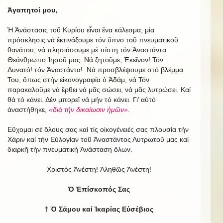
Ἀγαπητοί μου,
Ἡ Ἀνάστασις τοῦ Κυρίου εἶναι ἕνα κάλεσμα, μία
πρόσκλησις νά ἐκτινάξουμε τόν ὕπνο τοῦ πνευματικοῦ
θανάτου, νά πλησιάσουμε μέ πίστη τόν Ἀναστάντα
Θεάνθρωπο Ἰησοῦ μας. Νά ζητοῦμε, Ἐκεῖνον! Τόν
Δυνατό! τόν Ἀναστάντα! Νά προσβλέψουμε στό βλέμμα
Του, ὅπως στήν εἰκονογραφία ὁ Ἀδάμ, νά Τόν
παρακαλοῦμε νά ἔρθει νά μᾶς σώσει, νά μᾶς λυτρώσει. Καί
θά τό κάνει. Δέν μπορεῖ νά μήν τό κάνει. Γι’ αὐτό
ἀναστήθηκε,
«διά τήν δικαίωσιν ἡμῶν»
.
Εὔχομαι σέ ὅλους σας καί τίς οἰκογένειές σας πλουσία τήν
Χάριν καί τήν Εὐλογίαν τοῦ Ἀναστάντος Λυτρωτοῦ μας καί
διαρκῆ τήν πνευματική Ἀνάσταση ὅλων.
Χριστός Ἀνέστη! Ἀληθῶς Ἀνέστη!
Ὁ Ἐπίσκοπός Σας
† Ὁ Σάμου καί Ἰκαρίας Εὐσέβιος