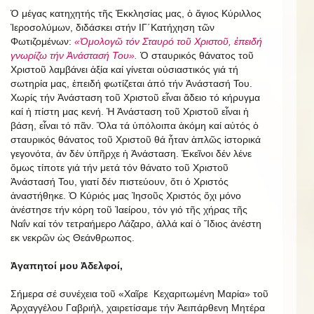
Ὁ μέγας κατηχητής τῆς Ἐκκλησίας μας, ὁ ἅγιος Κύριλλος
Ἱεροσολύμων, διδάσκει στήν ΙΓ΄Κατήχηση τῶν
Φωτιζομένων:
«Ὁμολογῶ τόν Σταυρό τοῦ Χριστοῦ, ἐπειδή
γνωρίζω τήν Ἀνάστασή Του».
Ὁ σταυρικός θάνατος τοῦ
Χριστοῦ λαμβάνει ἀξία καί γίνεται οὐσιαστικός γιά τή
σωτηρία μας, ἐπειδή φωτίζεται ἀπό τήν Ἀνάστασή Του.
Χωρίς τήν Ἀνάσταση τοῦ Χριστοῦ εἶναι ἄδειο τό κήρυγμα
καί ἡ πίστη μας κενή. Ἡ Ἀνάσταση τοῦ Χριστοῦ εἶναι ἡ
βάση, εἶναι τό πᾶν. Ὅλα τά ὑπόλοιπα ἀκόμη καί αὐτός ὁ
σταυρικός θάνατος τοῦ Χριστοῦ θά ἦταν ἁπλῶς ἱστορικά
γεγονότα, ἀν δέν ὑπῆρχε ἡ Ἀνάσταση. Ἐκεῖνοι δέν λένε
ὅμως τίποτε γιά τήν μετά τόν θάνατο τοῦ Χριστοῦ
Ἀνάστασή Του, γιατί δέν πιστεύουν, ὅτι ὁ Χριστός
ἀναστήθηκε. Ὁ Κύριός μας Ἰησοῦς Χριστός ὄχι μόνο
ἀνέστησε τήν κόρη τοῦ Ἰαείρου, τόν γιό τῆς χήρας τῆς
Ναΐν καί τόν τετραήμερο Λάζαρο, ἀλλά καί ὁ Ἴδιος ἀνέστη
εκ νεκρῶν ὡς Θεάνθρωπος.
Ἀγαπητοί μου Ἀδελφοί,
Σήμερα σέ συνέχεια τοῦ «Χαῖρε Κεχαριτωμένη Μαρία» τοῦ
Ἀρχαγγέλου Γαβριήλ, χαιρετίσαμε τήν Ἀειπάρθενη Μητέρα