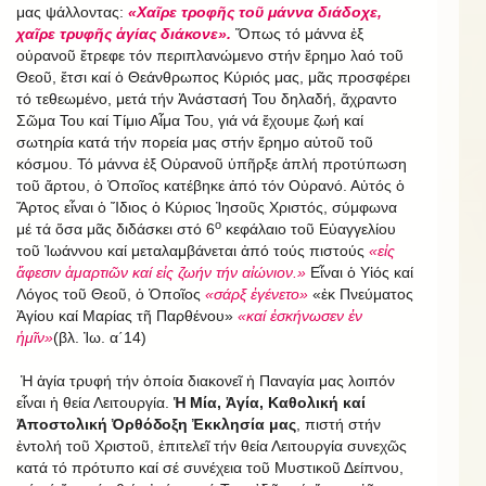
μας ψάλλοντας:
«Χαῖρε τροφῆς τοῦ μάννα διάδοχε,
χαῖρε τρυφῆς ἁγίας διάκονε».
Ὅπως τό μάννα ἐξ
οὐρανοῦ ἔτρεφε τόν περιπλανώμενο στήν ἔρημο λαό τοῦ
Θεοῦ, ἔτσι καί ὁ Θεάνθρωπος Κύριός μας, μᾶς προσφέρει
τό τεθεωμένο, μετά τήν Ἀνάστασή Του δηλαδή, ἄχραντο
Σῶμα Του καί Τίμιο Αἷμα Του, γιά νά ἔχουμε ζωή καί
σωτηρία κατά τήν πορεία μας στήν ἔρημο αὐτοῦ τοῦ
κόσμου. Τό μάννα ἐξ Οὐρανοῦ ὑπῆρξε ἁπλή προτύπωση
τοῦ ἄρτου, ὁ Ὁποῖος κατέβηκε ἀπό τόν Οὐρανό. Αὐτός ὁ
Ἄρτος εἶναι ὁ Ἴδιος ὁ Kύριος Ἰησοῦς Χριστός, σύμφωνα
ο
μέ τά ὅσα μᾶς διδάσκει στό 6
κεφάλαιο τοῦ Εὐαγγελίου
τοῦ Ἰωάννου καί μεταλαμβάνεται ἀπό τούς πιστούς
«εἰς
ἄφεσιν ἁμαρτιῶν καί εἰς ζωήν τήν αἰώνιον.»
Εἶναι ὁ Υἱός καί
Λόγος τοῦ Θεοῦ, ὁ Ὁποῖος
«σάρξ ἐγένετο»
«ἐκ Πνεύματος
Ἁγίου καί Μαρίας τῆ Παρθένου»
«καί ἐσκήνωσεν ἐν
ἡμῖν»
(βλ. Ἰω. α΄14)
Ἡ ἁγία τρυφή τήν ὁποία διακονεῖ ἡ Παναγία μας λοιπόν
εἶναι ἡ θεία Λειτουργία.
Ἡ Μία, Ἁγία, Καθολική καί
Ἀποστολική Ὀρθόδοξη Ἐκκλησία μας
, πιστή στήν
ἐντολή τοῦ Χριστοῦ, ἐπιτελεῖ τήν θεία Λειτουργία συνεχῶς
κατά τό πρότυπο καί σέ συνέχεια τοῦ Μυστικοῦ Δείπνου,