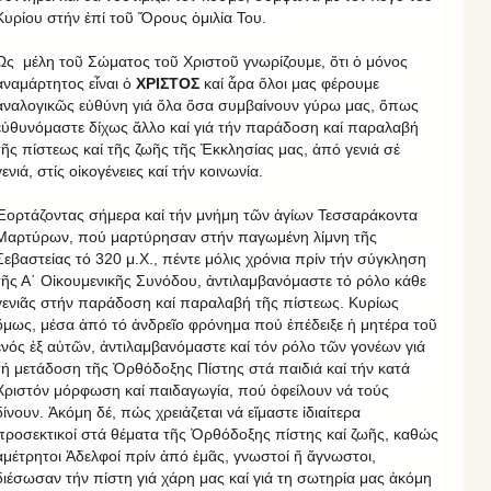
Κυρίου στήν ἐπί τοῦ Ὄρους ὁμιλία Του.
Ὡς μέλη τοῦ Σώματος τοῦ Χριστοῦ γνωρίζουμε, ὅτι ὁ μόνος
ἀναμάρτητος εἶναι ὁ
ΧΡΙΣΤΟΣ
καί ἆρα ὅλοι μας φέρουμε
ἀναλογικῶς εὐθύνη γιά ὅλα ὅσα συμβαίνουν γύρω μας, ὅπως
εὐθυνόμαστε δίχως ἄλλο καί γιά τήν παράδοση καί παραλαβή
τῆς πίστεως καί τῆς ζωῆς τῆς Ἐκκλησίας μας, ἀπό γενιά σέ
γενιά, στίς οἰκογένειες καί τήν κοινωνία.
Ἑορτάζοντας σήμερα καί τήν μνήμη τῶν ἁγίων Τεσσαράκοντα
Μαρτύρων, πού μαρτύρησαν στήν παγωμένη λίμνη τῆς
Σεβαστείας τό 320 μ.Χ., πέντε μόλις χρόνια πρίν τήν σύγκληση
τῆς Α΄ Οἰκουμενικῆς Συνόδου, ἀντιλαμβανόμαστε τό ρόλο κάθε
γενιᾶς στήν παράδοση καί παραλαβή τῆς πίστεως. Κυρίως
ὅμως, μέσα ἀπό τό ἀνδρεῖο φρόνημα πού ἐπέδειξε ἡ μητέρα τοῦ
ἑνός ἐξ αὐτῶν, ἀντιλαμβανόμαστε καί τόν ρόλο τῶν γονέων γιά
τή μετάδοση τῆς Ὀρθόδοξης Πίστης στά παιδιά καί τήν κατά
Χριστόν μόρφωση καί παιδαγωγία, πού ὀφείλουν νά τούς
δίνουν. Ἀκόμη δέ, πώς χρειάζεται νά εἴμαστε ἰδιαίτερα
προσεκτικοί στά θέματα τῆς Ὀρθόδοξης πίστης καί ζωῆς, καθώς
ἀμέτρητοι Ἀδελφοί πρίν ἀπό ἐμᾶς, γνωστοί ἤ ἄγνωστοι,
διέσωσαν τήν πίστη γιά χάρη μας καί γιά τη σωτηρία μας ἀκόμη