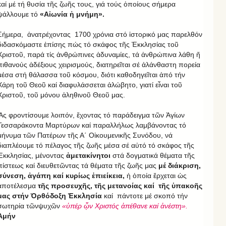
καί μέ τή θυσία τῆς ζωῆς τους, γιά τούς ὁποίους σήμερα
ψάλλουμε τό
«Αἰωνία ἡ μνήμη».
Σήμερα, ἀνατρέχοντας 1700 χρόνια στό ἱστορικό μας παρελθόν
διδασκόμαστε ἐπίσης πώς τό σκάφος τῆς Ἐκκλησίας τοῦ
Χριστοῦ, παρά τίς ἀνθρώπινες ἀδυναμίες, τά ἀνθρώπινα λάθη ἤ
πιθανούς ἀδέξιους χειρισμούς, διατηρεῖται σέ ἀλάνθαστη πορεία
μέσα στή θάλασσα τοῦ κόσμου, διότι καθοδηγεῖται ἀπό τήν
Χάρη τοῦ Θεοῦ καί διαφυλάσσεται ἀλώβητο, γιατί εἶναι τοῦ
Χριστοῦ, τοῦ μόνου ἀληθινοῦ Θεοῦ μας.
Ἄς φροντίσουμε λοιπόν, ἔχοντας τό παράδειγμα τῶν Ἁγίων
Τεσσαράκοντα Μαρτύρων καί παραλλήλως λαμβάνοντας τό
μήνυμα τῶν Πατέρων τῆς Α΄ Οἰκουμενικῆς Συνόδου, νά
διαπλέουμε τό πέλαγος τῆς ζωῆς μέσα σέ αὐτό τό σκάφος τῆς
Ἐκκλησίας, μένοντας
ἀμετακίνητοι
στά δογματικά θέματα τῆς
πίστεως καί διευθετῶντας τά θέματα τῆς ζωῆς μας
μέ διάκριση,
σύνεση, ἀγάπη καί κυρίως ἐπιείκεια,
ἡ ὁποία ἔρχεται ὡς
ἀποτέλεσμα
τῆς προσευχῆς, τῆς μετανοίας καί τῆς ὑπακοῆς
μας στήν Ὀρθόδοξη Ἐκκλησία
καί πάντοτε μέ σκοπό τήν
σωτηρία τῶνψυχῶν
«ὑπέρ ᾧν Χριστός ἀπέθανε καί ἀνέστη».
Ἀμήν