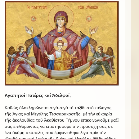
Ἀγαπητοί Πατέρες καί Ἀδελφοί,
Καθώς ὁλοκληρώνεται σιγά-σιγά τό ταξίδι στό πέλαγος
τῆς Ἁγίας καί Μεγάλης Τεσσαρακοστῆς, μέ τήν εὐκαιρία
τῆς ἀκολουθίας τοῦ Ἀκαθίστου Ὕμνου ἐπικοινωνοῦμε μαζί
σας ἐπιθυμώντας νά ἐπιστήσουμε τήν προσοχή σας σέ
ἕνα ἀκόμη σκόπελο, πού ἐμφανίσθηκε λίγο πρίν τήν
εἴσοδό μας στό λιμάνι τῆς Ἁγίας καί Μεγάλης Ἑβδομάδος.