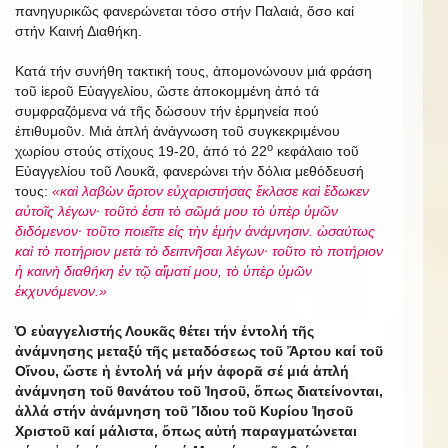
πανηγυρικῶς φανερώνεται τόσο στήν Παλαιά, ὅσο καί
στήν Καινή Διαθήκη.
Κατά τήν συνήθη τακτική τους, ἀπομονώνουν μιά φράση
τοῦ ἱεροῦ Εὐαγγελίου, ὥστε ἀποκομμένη ἀπό τά
συμφραζόμενα νά τῆς δώσουν τήν ἑρμηνεία πού
ἐπιθυμοῦν. Μιά ἁπλή ἀνάγνωση τοῦ συγκεκριμένου
ο
χωρίου στούς στίχους 19-20, ἀπό τό 22
κεφάλαιο τοῦ
Εὐαγγελίου τοῦ Λουκᾶ, φανερώνει τήν δόλια μεθόδευσή
τους:
«καὶ λαβὼν ἄρτον εὐχαριστήσας ἔκλασε καὶ ἔδωκεν
αὐτοῖς λέγων· τοῦτό ἐστι τὸ σῶμά μου τὸ ὑπὲρ ὑμῶν
διδόμενον· τοῦτο ποιεῖτε εἰς τὴν ἐμὴν ἀνάμνησιν. ὡσαύτως
καὶ τὸ ποτήριον μετὰ τὸ δειπνῆσαι λέγων· τοῦτο τὸ ποτήριον
ἡ καινὴ διαθήκη ἐν τῷ αἵματί μου, τὸ ὑπὲρ ὑμῶν
ἐκχυνόμενον.»
Ὁ εὐαγγελιστής Λουκᾶς θέτει τήν ἐντολή τῆς
ἀνάμνησης μεταξύ τῆς μεταδόσεως τοῦ Ἄρτου καί τοῦ
Οἴνου, ὥστε ἡ ἐντολή νά μήν ἀφορᾶ σέ μιά ἁπλή
ἀνάμνηση τοῦ θανάτου τοῦ Ἰησοῦ, ὅπως διατείνονται,
ἀλλά στήν ἀνάμνηση τοῦ Ἴδιου τοῦ Κυρίου Ἰησοῦ
Χριστοῦ καί μάλιστα, ὅπως αὐτή παραγματώνεται