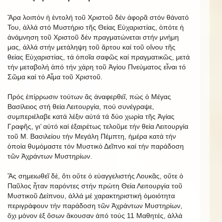
Ἄρα λοιπόν ἡ ἐντολή τοῦ Χριστοῦ δέν ἀφορᾶ στόν θάνατό
Του, ἀλλά στό Μυστήριο τῆς Θείας Εὐχαριστίας, ὁπότε ἡ
ἀνάμνηση τοῦ Χριστοῦ δέν πραγματώνεται στήν μνήμη
μας, ἀλλά στήν μετάληψη τοῦ ἄρτου καί τοῦ οἴνου τῆς
θείας Εὐχαριστίας, τά ὁποῖα σαφῶς καί πραγματικῶς, μετά
τήν μεταβολή ἀπό τήν χάρη τοῦ Ἁγίου Πνεύματος εἶναι τό
Σῶμα καί τό Αἷμα τοῦ Χριστοῦ.
Πρός ἐπίρρωσιν τούτων ἄς ἀναφερθεῖ, πώς ὁ Μέγας
Βασίλειος στή θεία Λειτουργία, πού συνέγραψε,
συμπεριέλαβε κατά λέξιν αὐτά τά δύο χωρία τῆς Ἁγίας
Γραφῆς, γι’ αὐτό καί ἐξαιρέτως τελοῦμε τήν θεία Λειτουργία
τοῦ Μ. Βασιλείου τήν Μεγάλη Πέμπτη, ἡμέρα κατά τήν
ὁποία θυμόμαστε τόν Μυστικό Δεῖπνο καί τήν παράδοση
τῶν Ἀχράντων Μυστηρίων.
Ἄς σημειωθεῖ δέ, ὅτι οὔτε ὁ εὐαγγελιστής Λουκᾶς, οὔτε ὁ
Παῦλος ἦταν παρόντες στήν πρώτη Θεία Λειτουργία τοῦ
Μυστικοῦ Δείπνου, ἀλλά μέ χαρακτηριστική ὁμοιότητα
περιγράφουν τήν παράδοση τῶν Ἀχράντων Μυστηρίων,
ὄχι μόνον ἐξ ὅσων ἄκουσαν ἀπό τούς 11 Μαθητές, ἀλλά