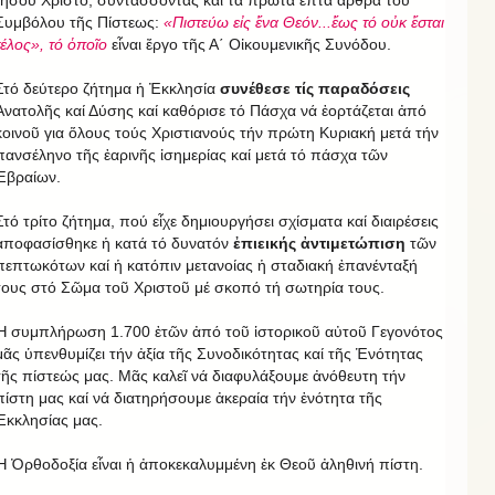
Ἰησοῦ Χριστό, συντάσσοντας καί τά πρῶτα ἑπτά ἄρθρα τοῦ
Συμβόλου τῆς Πίστεως:
«Πιστεύω εἰς ἕνα Θεόν...ἕως τό οὐκ ἔσται
τέλος», τό ὁποῖο
εἶναι ἔργο τῆς Α΄ Οἰκουμενικῆς Συνόδου.
Στό δεύτερο ζήτημα ἡ Ἐκκλησία
συνέθεσε τίς παραδόσεις
Ἀνατολῆς καί Δύσης καί καθόρισε τό Πάσχα νά ἑορτάζεται ἀπό
κοινοῦ για ὅλους τούς Χριστιανούς τήν πρώτη Κυριακή μετά τήν
πανσέληνο τῆς ἐαρινῆς ἰσημερίας καί μετά τό πάσχα τῶν
Ἑβραίων.
Στό τρίτο ζήτημα, πού εἶχε δημιουργήσει σχίσματα καί διαιρέσεις
ἀποφασίσθηκε ἡ κατά τό δυνατόν
ἐπιεικής ἀντιμετώπιση
τῶν
πεπτωκότων καί ἡ κατόπιν μετανοίας ἡ σταδιακή ἐπανένταξή
τους στό Σῶμα τοῦ Χριστοῦ μέ σκοπό τή σωτηρία τους.
Ἡ συμπλήρωση 1.700 ἐτῶν ἀπό τοῦ ἱστορικοῦ αὐτοῦ Γεγονότος
μᾶς ὑπενθυμίζει τήν ἀξία τῆς Συνοδικότητας καί τῆς Ἑνότητας
τῆς πίστεώς μας. Μᾶς καλεῖ νά διαφυλάξουμε ἀνόθευτη τήν
πίστη μας καί νά διατηρήσουμε ἀκεραία τήν ἑνότητα τῆς
Ἐκκλησίας μας.
Ἡ Ὀρθοδοξία εἶναι ἡ ἀποκεκαλυμμένη ἐκ Θεοῦ ἀληθινή πίστη.