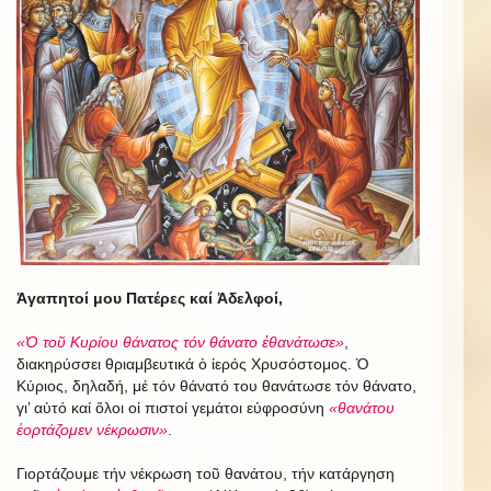
Ἀγαπητοί μου Πατέρες καί Ἀδελφοί,
«Ὁ τοῦ Κυρίου θάνατος τόν θάνατο ἐθανάτωσε»
,
διακηρύσσει θριαμβευτικά ὁ ἱερός Χρυσόστομος. Ὁ
Κύριος, δηλαδή, μέ τόν θάνατό του θανάτωσε τόν θάνατο,
γι’ αὐτό καί ὅλοι οἱ πιστοί γεμάτοι εὐφροσύνη
«θανάτου
ἑορτάζομεν νέκρωσιν»
.
Γιορτάζουμε τήν νέκρωση τοῦ θανάτου, τήν κατάργηση