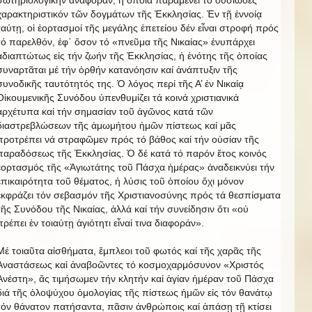
χαρακτηριστικόν τῶν δογμάτων τῆς Ἐκκλησίας. Ἐν τῇ ἐννοίᾳ
ταύτῃ, οἱ ἑορτασμοί τῆς μεγάλης ἐπετείου δέν εἶναι στροφή πρός
τό παρελθόν, ἐφ᾿ ὅσον τό «πνεῦμα τῆς Νικαίας» ἐνυπάρχει
ἀδιαπτώτως εἰς τήν ζωήν τῆς Ἐκκλησίας, ἡ ἑνότης τῆς ὁποίας
συναρτᾶται μέ τήν ὀρθήν κατανόησιν καί ἀνάπτυξιν τῆς
συνοδικῆς ταυτότητός της. Ὁ λόγος περί τῆς Α’ ἐν Νικαίᾳ
Οἰκουμενικῆς Συνόδου ὑπενθυμίζει τά κοινά χριστιανικά
ἀρχέτυπα καί τήν σημασίαν τοῦ ἀγῶνος κατά τῶν
διαστρεβλώσεων τῆς ἀμωμήτου ἡμῶν πίστεως καί μᾶς
προτρέπει νά στραφῶμεν πρός τό βάθος καί τήν οὐσίαν τῆς
παραδόσεως τῆς Ἐκκλησίας. Ὁ δέ κατά τό παρόν ἔτος κοινός
ἑορτασμός τῆς «Ἁγιωτάτης τοῦ Πάσχα ἡμέρας» ἀναδεικνύει τήν
ἐπικαιρότητα τοῦ θέματος, ἡ λύσις τοῦ ὁποίου ὄχι μόνον
ἐκφράζει τόν σεβασμόν τῆς Χριστιανοσύνης πρός τά θεσπίσματα
τῆς Συνόδου τῆς Νικαίας, ἀλλά καί τήν συνείδησιν ὅτι «οὐ
πρέπει ἐν τοιαύτῃ ἁγιότητι εἶναί τινα διαφοράν».
Μέ τοιαῦτα αἰσθήματα, ἔμπλεοι τοῦ φωτός καί τῆς χαρᾶς τῆς
Ἀναστάσεως καί ἀναβοῶντες τό κοσμοχαρμόσυνον «Χριστός
Ἀνέστη», ἄς τιμήσωμεν τήν κλητήν καί ἁγίαν ἡμέραν τοῦ Πάσχα
διά τῆς ὁλοψύχου ὁμολογίας τῆς πίστεως ἡμῶν εἰς τόν θανάτῳ
τόν θάνατον πατήσαντα, πᾶσιν ἀνθρώποις καί ἁπάσῃ τῇ κτίσει