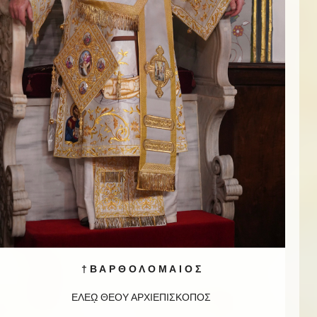
† Β Α Ρ Θ Ο Λ Ο Μ Α Ι Ο Σ
ΕΛΕῼ ΘΕΟΥ ΑΡΧΙΕΠΙΣΚΟΠΟΣ