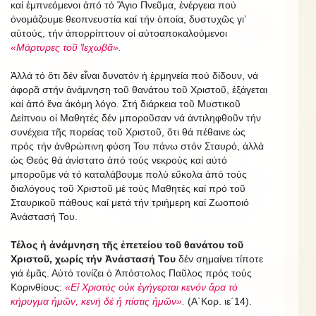
καί ἐμπνεόμενοι ἀπό τό Ἅγιο Πνεῦμα, ἐνέργεια πού
ὀνομάζουμε θεοπνευστία καί τήν ὁποία, δυστυχῶς γι’
αὐτούς, τήν ἀπορρίπτουν οἱ αὐτοαποκαλούμενοι
«Μάρτυρες τοῦ Ἰεχωβᾶ».
Ἀλλά τό ὅτι δέν εἶναι δυνατόν ἡ ἑρμηνεία πού δίδουν, νά
ἀφορᾶ στήν ἀνάμνηση τοῦ θανάτου τοῦ Χριστοῦ, ἐξάγεται
καί ἀπό ἕνα ἀκόμη λόγο. Στή διάρκεια τοῦ Μυστικοῦ
Δείπνου οἱ Μαθητές δέν μποροῦσαν νά ἀντιληφθοῦν τήν
συνέχεια τῆς πορείας τοῦ Χριστοῦ, ὅτι θά πέθαινε ὡς
πρός τήν ἀνθρώπινη φύση Του πάνω στόν Σταυρό, ἀλλά
ὡς Θεός θά ἀνίστατο ἀπό τούς νεκρούς καί αὐτό
μποροῦμε νά τό καταλάβουμε πολύ εὔκολα ἀπό τούς
διαλόγους τοῦ Χριστοῦ μέ τούς Μαθητές καί πρό τοῦ
Σταυρικοῦ πάθους καί μετά τήν τριήμερη καί Ζωοποιό
Ἀνάστασή Του.
Τέλος ἡ ἀνάμνηση τῆς ἐπετείου τοῦ θανάτου τοῦ
Χριστοῦ, χωρίς τήν Ἀνάστασή Του
δέν σημαίνει τίποτε
γιά ἐμᾶς. Αὐτό τονίζει ὁ Ἀπόστολος Παῦλος πρός τούς
Κορινθίους:
«Εἰ Χριστός οὐκ ἐγήγερται κενόν ἄρα τό
κήρυγμα ἡμῶν, κενή δέ ἡ πίστις ἡμῶν».
(Α΄Κορ. ιε΄14).