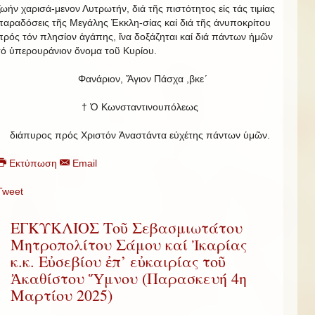
ζωήν χαρισά-μενον Λυτρωτήν, διά τῆς πιστότητος εἰς τάς τιμίας
παραδόσεις τῆς Μεγάλης Ἐκκλη-σίας καί διά τῆς ἀνυποκρίτου
πρός τόν πλησίον ἀγάπης, ἵνα δοξάζηται καί διά πάντων ἡμῶν
τό ὑπερουράνιον ὄνομα τοῦ Κυρίου.
Φανάριον, Ἅγιον Πάσχα ,βκε´
† Ὁ Κωνσταντινουπόλεως
διάπυρος πρός Χριστόν Ἀναστάντα εὐχέτης πάντων ὑμῶν.
Εκτύπωση
Email
Tweet
ΕΓΚΥΚΛΙΟΣ Τοῦ Σεβασμιωτάτου
Μητροπολίτου Σάμου καί Ἰκαρίας
κ.κ. Εὐσεβίου ἐπ’ εὐκαιρίας τοῦ
Ἀκαθίστου Ὕμνου (Παρασκευή 4η
Μαρτίου 2025)