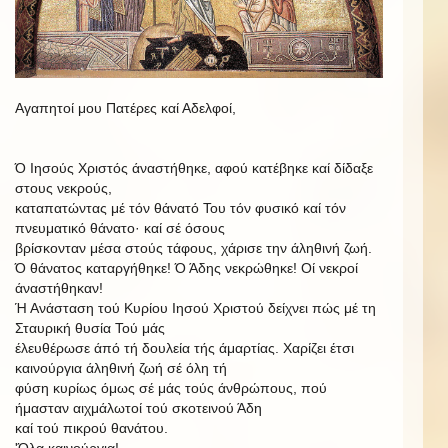
Αγαπητοί μου Πατέρες καί Αδελφοί,
Ό
Ιησούς
Χριστός
άναστήθηκε,
αφού
κατέβηκε
καί
δίδαξε
στους
νεκρούς,
καταπατώντας μέ τόν θάνατό Του τόν φυσικό καί τόν
πνευματικό θάνατο·
καί σέ όσους
βρίσκονταν μέσα στούς τάφους, χάρισε την άληθινή ζωή.
Ό θάνατος καταργήθηκε! Ό Άδης νεκρώθηκε! Οί νεκροί
άναστήθηκαν!
Ή Ανάσταση τού Κυρίου Ιησού Χριστού δείχνει πώς μέ τη
Σταυρική θυσία Τού μάς
έλευθέρωσε άπό τή δουλεία τής άμαρτίας. Χαρίζει έτσι
καινούργια άληθινή ζωή σέ όλη τή
φύση κυρίως όμως σέ μάς τούς άνθρώπους, πού
ήμασταν αιχμάλωτοί τού σκοτεινού Άδη
καί τού πικρού θανάτου.
'Όλα καινούργια!