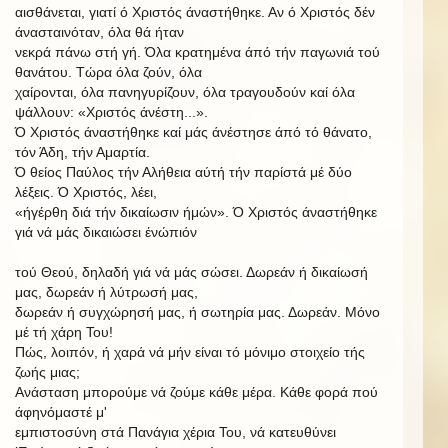
αισθάνεται, γιατί ό Χριστός άναστήθηκε. Αν ό Χριστός δέν
άνασταινόταν, όλα θά ήταν
νεκρά πάνω στή γή. Όλα κρατημένα άπό τήν παγωνιά τού
θανάτου. Τώρα όλα ζούν, όλα
χαίρονται, όλα πανηγυρίζουν, όλα τραγουδούν καί όλα
ψάλλουν: «Χριστός άνέστη...».
Ό Χριστός άναστήθηκε καί μάς άνέστησε άπό τό θάνατο,
τόν Άδη, τήν Αμαρτία.
Ό θείος Παύλος τήν Αλήθεια αύτή τήν παρίστά μέ δύο
λέξεις. Ό Χριστός, λέει,
«ήγέρθη διά τήν δικαίωσιν ήμών».
Ό Χριστός άναστήθηκε
γιά νά μάς δικαιώσει ένώπιόν
τού Θεού, δηλαδή γιά νά μάς σώσει. Δωρεάν ή δικαίωσή
μας, δωρεάν ή λύτρωσή μας,
δωρεάν ή συγχώρησή
μας,
ή σωτηρία μας. Δωρεάν. Μόνο
μέ τή χάρη Του!
Πώς, λοιπόν, ή χαρά νά μήν είναι τό μόνιμο στοιχείο τής
ζωής μιας;
Ανάσταση
μπορούμε
νά
ζούμε
κάθε
μέρα.
Κάθε
φορά
πού
άφηνόμαστέ
μ'
εμπιστοσύνη στά Πανάγια χέρια Του, νά κατευθύνει