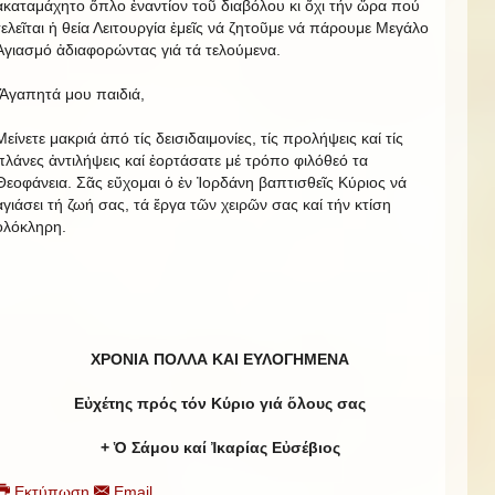
ἀκαταμάχητο ὅπλο ἐναντίον τοῦ διαβόλου κι ὄχι τήν ὥρα πού
τελεῖται ἡ θεία Λειτουργία ἐμεῖς νά ζητοῦμε νά πάρουμε Μεγάλο
Ἁγιασμό ἀδιαφορώντας γιά τά τελούμενα.
Ἀγαπητά μου παιδιά,
Μείνετε μακριά ἀπό τίς δεισιδαιμονίες, τίς προλήψεις καί τίς
πλάνες ἀντιλήψεις καί ἑορτάσατε μέ τρόπο φιλόθεό τα
Θεοφάνεια. Σᾶς εὔχομαι ὁ ἐν Ἰορδάνη βαπτισθεῖς Κύριος νά
ἁγιάσει τή ζωή σας, τά ἔργα τῶν χειρῶν σας καί τήν κτίση
ὁλόκληρη.
ΧΡΟΝΙΑ ΠΟΛΛΑ Κ
A
Ι ΕΥΛΟΓΗΜΕΝΑ
Εὐχέτης πρός τόν Κύριο γιά ὅλους σας
+ Ὁ Σάμου καί Ἰκαρίας Εὐσέβιος
Εκτύπωση
Email