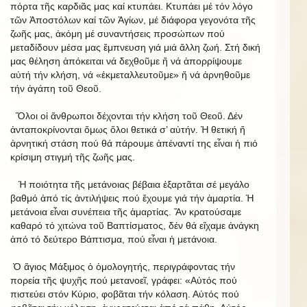
πόρτα τῆς καρδιᾶς μας καί κτυπάει. Κτυπάει μέ τόν λόγο
τῶν Ἀποστόλων καί τῶν Ἁγίων, μέ διάφορα γεγονότα τῆς
ζωῆς μας, ἀκόμη μέ συναντήσεις προσώπων πού
μεταδίδουν μέσα μας ἔμπνευση γιά μιά ἄλλη ζωή. Στή δική
μας θέληση ἀπόκειται νά δεχθοῦμε ἤ νά ἀπορρίψουμε
αὐτή τήν κλήση, νά «ἐκμεταλλευτοῦμε» ἤ νά ἀρνηθοῦμε
τήν ἀγάπη τοῦ Θεοῦ.
Ὅλοι οἱ ἄνθρωποι δέχονται τήν κλήση τοῦ Θεοῦ. Δέν
ἀνταποκρίνονται ὅμως ὅλοι θετικά σ’ αὐτήν. Ἡ θετική ἤ
ἀρνητική στάση πού θά πάρουμε ἀπέναντί της εἶναι ἡ πιό
κρίσιμη στιγμή τῆς ζωῆς μας.
Ἡ ποιότητα τῆς μετάνοιας βέβαια ἐξαρτᾶται σέ μεγάλο
βαθμό ἀπό τίς ἀντιλήψεις πού ἔχουμε γιά τήν ἁμαρτία. Ἡ
μετάνοια εἶναι συνέπεια τῆς ἁμαρτίας. Ἄν κρατούσαμε
καθαρό τό χιτώνα τοῦ Βαπτίσματος, δέν θά εἴχαμε ἀνάγκη
ἀπό τό δεύτερο Βάπτισμα, πού εἶναι ἡ μετάνοια.
Ὁ ἅγιος Μάξιμος ὁ ὁμολογητής, περιγράφοντας τήν
πορεία τῆς ψυχῆς πού μετανοεῖ, γράφει: «Αὐτός πού
πιστεύει στόν Κύριο, φοβᾶται τήν κόλαση. Αὐτός πού