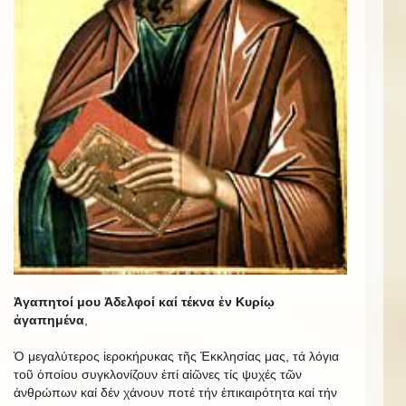
Ἀγαπητοί μου Ἀδελφοί καί τέκνα ἐν Κυρίῳ
ἀγαπημένα
,
Ὁ μεγαλύτερος ἱεροκήρυκας τῆς Ἐκκλησίας μας, τά λόγια
τοῦ ὁποίου συγκλονίζουν ἐπί αἰῶνες τίς ψυχές τῶν
ἀνθρώπων καί δέν χάνουν ποτέ τήν ἐπικαιρότητα καί τήν