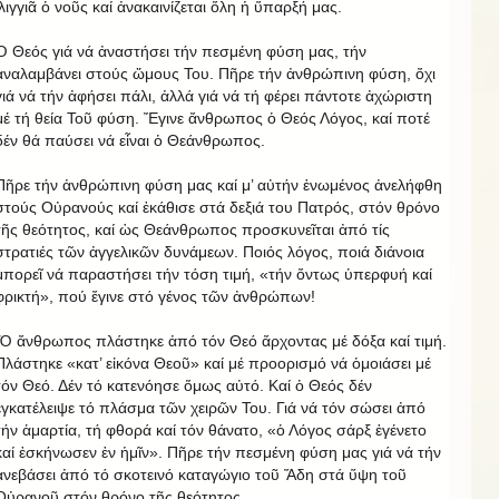
ἰλιγγιᾶ ὁ νοῦς καί ἀνακαινίζεται ὅλη ἡ ὕπαρξή μας.
Ὁ Θεός γιά νά ἀναστήσει τήν πεσμένη φύση μας, τήν
ἀναλαμβάνει στούς ὤμους Του. Πῆρε τήν ἀνθρώπινη φύση, ὄχι
γιά νά τήν ἀφήσει πάλι, ἀλλά γιά νά τή φέρει πάντοτε ἀχώριστη
μέ τή θεία Τοῦ φύση. Ἔγινε ἄνθρωπος ὁ Θεός Λόγος, καί ποτέ
δέν θά παύσει νά εἶναι ὁ Θεάνθρωπος.
Πῆρε τήν ἀνθρώπινη φύση μας καί μ’ αὐτήν ἑνωμένος ἀνελήφθη
στούς Οὐρανούς καί ἐκάθισε στά δεξιά του Πατρός, στόν θρόνο
τῆς θεότητος, καί ὡς Θεάνθρωπος προσκυνεῖται ἀπό τίς
στρατιές τῶν ἀγγελικῶν δυνάμεων. Ποιός λόγος, ποιά διάνοια
μπορεῖ νά παραστήσει τήν τόση τιμή, «τήν ὄντως ὑπερφυή καί
φρικτή», πού ἔγινε στό γένος τῶν ἀνθρώπων!
Ὁ ἄνθρωπος πλάστηκε ἀπό τόν Θεό ἄρχοντας μέ δόξα καί τιμή.
Πλάστηκε «κατ’ εἰκόνα Θεοῦ» καί μέ προορισμό νά ὁμοιάσει μέ
τόν Θεό. Δέν τό κατενόησε ὅμως αὐτό. Καί ὁ Θεός δέν
ἐγκατέλειψε τό πλάσμα τῶν χειρῶν Του. Γιά νά τόν σώσει ἀπό
τήν ἁμαρτία, τή φθορά καί τόν θάνατο, «ὁ Λόγος σάρξ ἐγένετο
καί ἐσκήνωσεν ἐν ἡμῖν». Πῆρε τήν πεσμένη φύση μας γιά νά τήν
ἀνεβάσει ἀπό τό σκοτεινό καταγώγιο τοῦ Ἅδη στά ὕψη τοῦ
Οὐρανοῦ στόν θρόνο τῆς θεότητος.