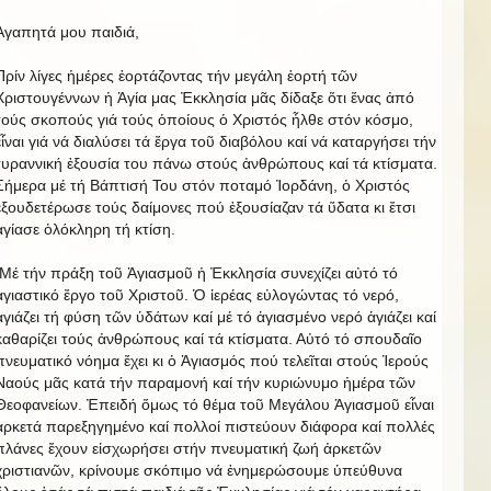
Ἀγαπητά μου παιδιά,
Πρίν λίγες ἡμέρες ἐορτάζοντας τήν μεγάλη ἑορτή τῶν
Χριστουγέννων ἡ Ἁγία μας Ἐκκλησία μᾶς δίδαξε ὅτι ἕνας ἀπό
τούς σκοπούς γιά τούς ὁποίους ὁ Χριστός ἦλθε στόν κόσμο,
εἶναι γιά νά διαλύσει τά ἔργα τοῦ διαβόλου καί νά καταργήσει τήν
τυραννική ἐξουσία του πάνω στούς ἀνθρώπους καί τά κτίσματα.
Σήμερα μέ τή Βάπτισή Του στόν ποταμό Ἰορδάνη, ὁ Χριστός
ἐξουδετέρωσε τούς δαίμονες πού ἐξουσίαζαν τά ὕδατα κι ἔτσι
ἁγίασε ὁλόκληρη τή κτίση.
Μέ τήν πράξη τοῦ Ἁγιασμοῦ ἡ Ἐκκλησία συνεχίζει αὐτό τό
ἁγιαστικό ἔργο τοῦ Χριστοῦ. Ὁ ἱερέας εὐλογώντας τό νερό,
ἁγιάζει τή φύση τῶν ὑδάτων καί μέ τό ἁγιασμένο νερό ἁγιάζει καί
καθαρίζει τούς ἀνθρώπους καί τά κτίσματα. Αὐτό τό σπουδαῖο
πνευματικό νόημα ἔχει κι ὁ Ἁγιασμός πού τελεῖται στούς Ἱερούς
Ναούς μᾶς κατά τήν παραμονή καί τήν κυριώνυμο ἡμέρα τῶν
Θεοφανείων. Ἐπειδή ὅμως τό θέμα τοῦ Μεγάλου Ἁγιασμοῦ εἶναι
ἀρκετά παρεξηγημένο καί πολλοί πιστεύουν διάφορα καί πολλές
πλάνες ἔχουν εἰσχωρήσει στήν πνευματική ζωή ἀρκετῶν
χριστιανῶν, κρίνουμε σκόπιμο νά ἐνημερώσουμε ὑπεύθυνα