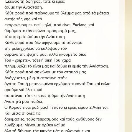
’Εκείνος τή ζωή μας, τότε κι εμείς
ζούμε τήν Ανάσταση.
Κάθε φορά πού παίρνουμε τό βλέμμα μας άπό τά μάταια
αύτής τής γης καί τά
«καρφώνουμε» εκεί ψηλά, πού είναι ’Εκείνος, καί
θυμόμαστε τόν αιώνιο προορισμό μας,
τότε κι εμείς ζούμε τήν Ανάσταση.
Κάθε
φορά πού δέν άφήνουμε
τά σύννεφα
τής
μελαγχολίας νά καλύψουν τόν
ούρανό τής
ψυχής
μας,
άλλά άκουμε τό δικό
Του
«χαίρετε»,
τότε
ή δική
Του
χαρά
πλημμυρίζει τό είναι μας καί ζούμε κι εμείς τήν Ανάσταση.
Κάθε
φορά
πού
σηκώνουμε
τόν
σταυρό
μας
Αγόγγυστα,
μέ
εμπιστοσύνη
στήν
άγάπη
Του
ή
μετανιωμένοι
ερχόμαστε
κοντά
Του
καί
εκλιπ
αρούμε
γιά
έλεος
καί
συμπόνια, τότε κι εμείς ζούμε τήν Ανάσταση.
Αγαπητά μου παιδιά,
Ό Κύριος είναι μαζί μας! Γί αύτό κι εμείς είμαστε Ανίκητοι.
Καί μέσα
σ'
όλες τίς
δοκιμασίες, τούς πειρασμούς καί τούς κινδύνους δέν
λυγίζουμε. Μένουμε όρθιοι καί μέ
όλη τή δύναμη τής ψυχής μάς ομολογούμε και