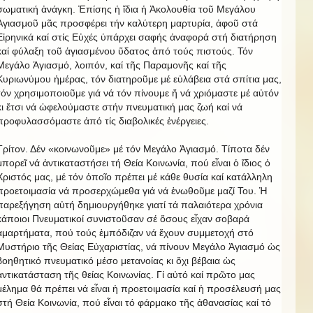
σωματική ἀνάγκη. Ἐπίσης ἡ ἴδια ἡ Ἀκολουθία τοῦ Μεγάλου
Ἁγιασμοῦ μᾶς προσφέρει τήν καλύτερη μαρτυρία, ἀφοῦ στά
Εἰρηνικά καί στίς Εὐχές ὑπάρχει σαφής ἀναφορά στή διατήρηση
καί φύλαξη τοῦ ἁγιασμένου ὕδατος ἀπό τούς πιστούς. Τόν
Μεγάλο Ἁγιασμό, λοιπόν, καί τῆς Παραμονῆς καί τῆς
Κυριωνύμου ἡμέρας, τόν διατηροῦμε μέ εὐλάβεια στά σπίτια μας,
τόν χρησιμοποιοῦμε γιά νά τόν πίνουμε ἤ νά χριόμαστε μέ αὐτόν
κι ἔτσι νά ὠφελούμαστε στήν πνευματική μας ζωή καί νά
προφυλασσόμαστε ἀπό τίς διαβολικές ἐνέργειες.
Τρίτον. Δέν «κοινωνοῦμε» μέ τόν Μεγάλο Ἁγιασμό. Τίποτα δέν
μπορεῖ νά ἀντικαταστήσει τή Θεία Κοινωνία, πού εἶναι ὁ ἴδιος ὁ
Χριστός μας, μέ τόν ὁποῖο πρέπει μέ κάθε θυσία καί κατάλληλη
προετοιμασία νά προσερχώμεθα γιά νά ἑνωθοῦμε μαζί Του. Ἡ
παρεξήγηση αὐτή δημιουργήθηκε γιατί τά παλαιότερα χρόνια
κάποιοι Πνευματικοί συνιστοῦσαν σέ ὅσους εἶχαν σοβαρά
ἁμαρτήματα, πού τούς ἐμπόδιζαν νά ἔχουν συμμετοχή στό
Μυστήριο τῆς Θείας Εὐχαριστίας, νά πίνουν Μεγάλο Ἁγιασμό ὡς
βοηθητικό πνευματικό μέσο μετανοίας κι ὄχι βέβαια ὡς
ἀντικατάσταση τῆς θείας Κοινωνίας. Γί αὐτό καί πρῶτο μας
μέλημα θά πρέπει νά εἶναι ἡ προετοιμασία καί ἡ προσέλευσή μας
στή Θεία Κοινωνία, πού εἶναι τό φάρμακο τῆς ἀθανασίας καί τό