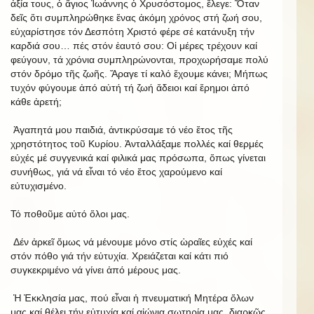
ἀξία τους, ὁ ἅγιος Ἰωάννης ὁ Χρυσόστομος, ἔλεγε: Ὅταν
δεῖς ὅτι συμπληρώθηκε ἕνας ἀκόμη χρόνος στή ζωή σου,
εὐχαρίστησε τόν Δεσπότη Χριστό φέρε σέ κατάνυξη τήν
καρδιά σου… πές στόν ἑαυτό σου: Οἱ μέρες τρέχουν καί
φεύγουν, τά χρόνια συμπληρώνονται, προχωρήσαμε πολύ
στόν δρόμο τῆς ζωῆς. Ἄραγε τί καλό ἔχουμε κάνει; Μήπως
τυχόν φύγουμε ἀπό αὐτή τή ζωή ἄδειοι καί ἔρημοι ἀπό
κάθε ἀρετή;
Ἀγαπητά μου παιδιά, ἀντικρύσαμε τό νέο ἔτος τῆς
χρηστότητος τοῦ Κυρίου. Ἀνταλλάξαμε πολλές καί θερμές
εὐχές μέ συγγενικά καί φιλικά μας πρόσωπα, ὅπως γίνεται
συνήθως, γιά νά εἶναι τό νέο ἔτος χαρούμενο καί
εὐτυχισμένο.
Τό ποθοῦμε αὐτό ὅλοι μας.
Δέν ἀρκεῖ ὅμως νά μένουμε μόνο στίς ὡραῖες εὐχές καί
στόν πόθο γιά τήν εὐτυχία. Χρειάζεται καί κάτι πιό
συγκεκριμένο νά γίνει ἀπό μέρους μας.
Ἡ Ἐκκλησία μας, πού εἶναι ἡ πνευματική Μητέρα ὅλων
μας καί θέλει τήν εὐτυχία καί αἰώνια σωτηρία μας, διαρκῶς