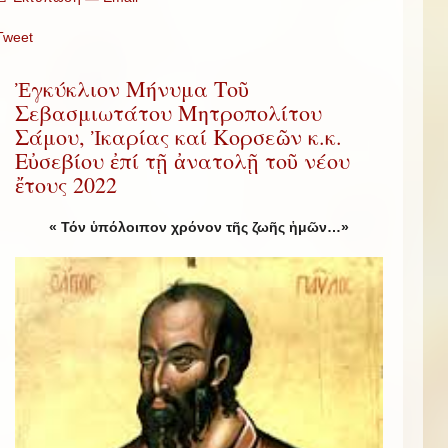
Tweet
Ἐγκύκλιον Μήνυμα Τοῦ
Σεβασμιωτάτου Μητροπολίτου
Σάμου, Ἰκαρίας καί Κορσεῶν κ.κ.
Εὐσεβίου ἐπί τῇ ἀνατολῇ τοῦ νέου
ἔτους 2022
« Τόν ὑπόλοιπον χρόνον τῆς ζωῆς ἡμῶν…»