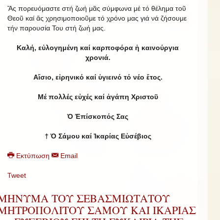
Ἄς πορευόμαστε στή ζωή μᾶς σύμφωνα μέ τό θέλημα τοῦ
Θεοῦ καί ἄς χρησιμοποιοῦμε τό χρόνο μας γιά νά ζήσουμε
τήν παρουσία Του στή ζωή μας.
Καλή, εὐλογημένη καί καρποφόρα ἡ καινούργια
χρονιά.
Αἴσιο, εἰρηνικό καί ὑγιεινό τό νέο ἔτος.
Μέ πολλές εὐχές καί ἀγάπη Χριστοῦ
Ὁ Ἐπίσκοπός Σας
† Ὁ Σάμου καί Ἰκαρίας Εὐσέβιος
Εκτύπωση
Email
Tweet
ΜΗΝΥΜΑ ΤΟΥ ΣΕΒΑΣΜΙΩΤΑΤΟΥ
ΜΗΤΡΟΠΟΛΙΤΟΥ ΣΑΜΟΥ ΚΑΙ ΙΚΑΡΙΑΣ