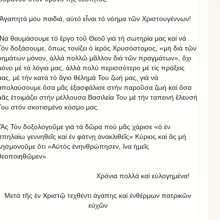
Ἀγαπητά μου παιδιά, αὐτό εἶναι τό νόημα τῶν Χριστουγέννων!
Νά θαυμάσουμε τό ἔργο τοῦ Θεοῦ γιά τή σωτηρία μας καί νά
Τόν δοξάσουμε, ὅπως τονίζει ὁ ἱερός Χρυσόστομος, «μή διά τῶν
ρημάτων μόνον, ἀλλά πολλῶ μᾶλλον διά τῶν πραγμάτων», ὄχι
μόνο μέ τά λόγια μας, ἀλλά πολύ περισσότερο μέ τίς πράξεις
μας, μέ τήν κατά τό ἅγιο θέλημά Του ζωή μας, γιά νά
ἀπολαύσουμε ὅσα μᾶς ἐξασφάλισε στήν παροῦσα ζωή καί ὅσα
μᾶς ἑτοιμάζει στήν μέλλουσα Βασιλεία Του μέ τήν ταπεινή ἔλευσή
Του στόν σκοτισμένο κόσμο μας.
Ἅς Τόν δοξολογοῦμε γιά τά δῶρα πού μᾶς χάρισε «ὁ ἐν
σπηλαίω γεννηθεῖς καί ἐν φάτνῃ ἀνακλιθεῖς» Κύριος καί ἅς μή
λησμονοῦμε ὅτι «Αὐτός ἐνηνθρώπησεν, ἵνα ἡμεῖς
θεοποιηθῶμεν».
Χρόνια πολλά καί εὐλογημένα!
Μετά τῆς ἐν Χριστῷ τεχθέντι ἀγάπης καί ἐνθέρμων πατρικῶν
εὐχῶν