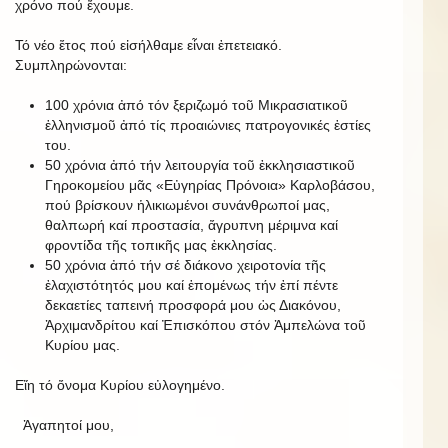
χρόνο πού ἔχουμε.
Τό νέο ἔτος πού εἰσήλθαμε εἶναι ἐπετειακό.
Συμπληρώνονται:
100 χρόνια ἀπό τόν ξεριζωμό τοῦ Μικρασιατικοῦ
ἑλληνισμοῦ ἀπό τίς προαιώνιες πατρογονικές ἑστίες
του.
50 χρόνια ἀπό τήν λειτουργία τοῦ ἐκκλησιαστικοῦ
Γηροκομείου μᾶς «Εὐγηρίας Πρόνοια» Καρλοβάσου,
πού βρίσκουν ἡλικιωμένοι συνάνθρωποί μας,
θαλπωρή καί προστασία, ἄγρυπνη μέριμνα καί
φροντίδα τῆς τοπικῆς μας ἐκκλησίας.
50 χρόνια ἀπό τήν σέ διάκονο χειροτονία τῆς
ἐλαχιστότητός μου καί ἑπομένως τήν ἐπί πέντε
δεκαετίες ταπεινή προσφορά μου ὡς Διακόνου,
Ἀρχιμανδρίτου καί Ἐπισκόπου στόν Ἀμπελώνα τοῦ
Κυρίου μας.
Εἴη τό ὄνομα Κυρίου εὐλογημένο.
Ἀγαπητοί μου,