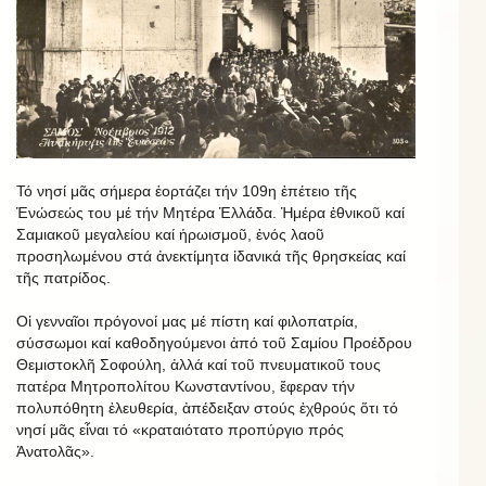
Τό νησί μᾶς σήμερα ἑορτάζει τήν 109η ἐπέτειο τῆς
Ἑνώσεώς του μέ τήν Μητέρα Ἑλλάδα. Ἡμέρα ἐθνικοῦ καί
Σαμιακοῦ μεγαλείου καί ἡρωισμοῦ, ἑνός λαοῦ
προσηλωμένου στά ἀνεκτίμητα ἰδανικά τῆς θρησκείας καί
τῆς πατρίδος.
Οἱ γενναῖοι πρόγονοί μας μέ πίστη καί φιλοπατρία,
σύσσωμοι καί καθοδηγούμενοι ἀπό τοῦ Σαμίου Προέδρου
Θεμιστοκλῆ Σοφούλη, ἀλλά καί τοῦ πνευματικοῦ τους
πατέρα Μητροπολίτου Κωνσταντίνου, ἔφεραν τήν
πολυπόθητη ἐλευθερία, ἀπέδειξαν στούς ἐχθρούς ὅτι τό
νησί μᾶς εἶναι τό «κραταιότατο προπύργιο πρός
Ἀνατολᾶς».