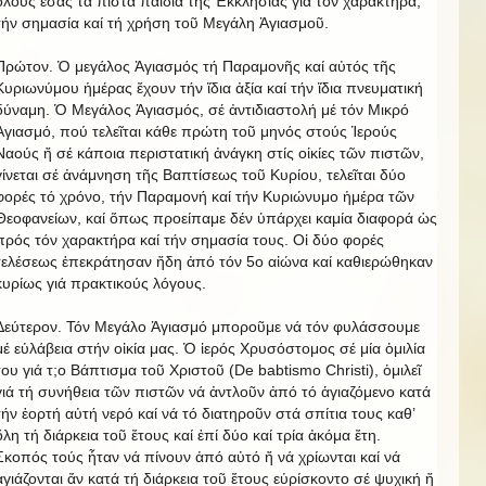
ὅλους ἐσάς τά πιστά παιδιά τῆς Ἐκκλησίας γιά τόν χαρακτήρα,
τήν σημασία καί τή χρήση τοῦ Μεγάλη Ἁγιασμοῦ.
Πρώτον. Ὁ μεγάλος Ἁγιασμός τή Παραμονῆς καί αὐτός τῆς
Κυριωνύμου ἡμέρας ἔχουν τήν ἴδια ἀξία καί τήν ἴδια πνευματική
δύναμη. Ὁ Μεγάλος Ἁγιασμός, σέ ἀντιδιαστολή μέ τόν Μικρό
Ἁγιασμό, πού τελεῖται κάθε πρώτη τοῦ μηνός στούς Ἱερούς
Ναούς ἤ σέ κάποια περιστατική ἀνάγκη στίς οἰκίες τῶν πιστῶν,
γίνεται σέ ἀνάμνηση τῆς Βαπτίσεως τοῦ Κυρίου, τελεῖται δύο
φορές τό χρόνο, τήν Παραμονή καί τήν Κυριώνυμο ἡμέρα τῶν
Θεοφανείων, καί ὅπως προείπαμε δέν ὑπάρχει καμία διαφορά ὡς
πρός τόν χαρακτήρα καί τήν σημασία τους. Οἱ δύο φορές
τελέσεως ἐπεκράτησαν ἤδη ἀπό τόν 5ο αἰώνα καί καθιερώθηκαν
κυρίως γιά πρακτικούς λόγους.
Δεύτερον. Τόν Μεγάλο Ἁγιασμό μποροῦμε νά τόν φυλάσσουμε
μέ εὐλάβεια στήν οἰκία μας. Ὁ ἱερός Χρυσόστομος σέ μία ὁμιλία
του γιά τ;o Βάπτισμα τοῦ Χριστοῦ (De babtismo Christi), ὁμιλεῖ
γιά τή συνήθεια τῶν πιστῶν νά ἀντλοῦν ἀπό τό ἁγιαζόμενο κατά
τήν ἑορτή αὐτή νερό καί νά τό διατηροῦν στά σπίτια τους καθ’
ὅλη τή διάρκεια τοῦ ἔτους καί ἐπί δύο καί τρία ἀκόμα ἔτη.
Σκοπός τούς ἦταν νά πίνουν ἀπό αὐτό ἤ νά χρίωνται καί νά
ἁγιάζονται ἄν κατά τή διάρκεια τοῦ ἔτους εὐρίσκοντο σέ ψυχική ἤ