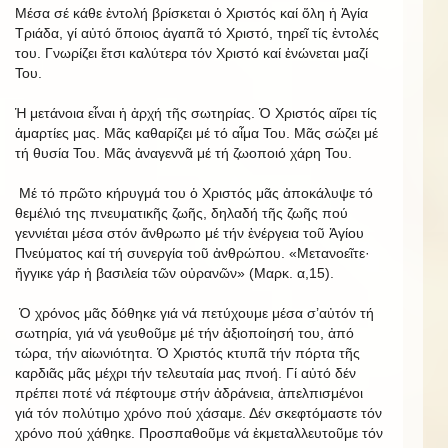
Μέσα σέ κάθε ἐντολή βρίσκεται ὁ Χριστός καί ὅλη ἡ Ἁγία
Τριάδα, γί αὐτό ὅποιος ἀγαπᾶ τό Χριστό, τηρεῖ τίς ἐντολές
του. Γνωρίζει ἔτσι καλύτερα τόν Χριστό καί ἑνώνεται μαζί
Του.
Ἡ μετάνοια εἶναι ἡ ἀρχή τῆς σωτηρίας. Ὁ Χριστός αἴρει τίς
ἁμαρτίες μας. Μᾶς καθαρίζει μέ τό αἷμα Του. Μᾶς σώζει μέ
τή θυσία Του. Μᾶς ἀναγεννᾶ μέ τή ζωοποιό χάρη Του.
Μέ τό πρῶτο κήρυγμά του ὁ Χριστός μᾶς ἀποκάλυψε τό
θεμέλιό της πνευματικῆς ζωῆς, δηλαδή τῆς ζωῆς πού
γεννιέται μέσα στόν ἄνθρωπο μέ τήν ἐνέργεια τοῦ Ἁγίου
Πνεύματος καί τή συνεργία τοῦ ἀνθρώπου. «Μετανοεῖτε·
ἤγγικε γάρ ἡ βασιλεία τῶν οὐρανῶν» (Μαρκ. α,15).
Ὁ χρόνος μᾶς δόθηκε γιά νά πετύχουμε μέσα σ’αὐτόν τή
σωτηρία, γιά νά γευθοῦμε μέ τήν ἀξιοποίησή του, ἀπό
τώρα, τήν αἰωνιότητα. Ὁ Χριστός κτυπᾶ τήν πόρτα τῆς
καρδιᾶς μᾶς μέχρι τήν τελευταία μας πνοή. Γί αὐτό δέν
πρέπει ποτέ νά πέφτουμε στήν ἀδράνεια, ἀπελπισμένοι
γιά τόν πολύτιμο χρόνο πού χάσαμε. Δέν σκεφτόμαστε τόν
χρόνο πού χάθηκε. Προσπαθοῦμε νά ἐκμεταλλευτοῦμε τόν