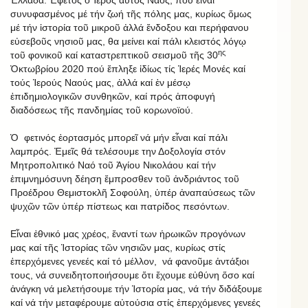
συνυφασμένος μέ τήν ζωή τῆς πόλης μας, κυρίως ὅμως
μέ τήν ἱστορία τοῦ μικροῦ ἀλλά ἔνδοξου και περήφανου
εὐσεβοῦς νησιοῦ μας, θα μείνει καί πάλι κλειστός λόγῳ
ης
τοῦ φονικοῦ καί καταστρεπτικοῦ σεισμοῦ τῆς 30
Ὀκτωβρίου 2020 πού ἔπληξε ἰδίως τίς Ἱερές Μονές καί
τούς Ἱερούς Ναούς μας, ἀλλά καί ἐν μέσῳ
ἐπιδημιολογικῶν συνθηκῶν, καί πρός ἀποφυγή
διαδόσεως τῆς πανδημίας τοῦ κορωνοϊού.
Ὁ φετινός ἑορτασμός μπορεῖ νά μήν εἶναι καί πάλι
λαμπρός. Ἐμεῖς θά τελέσουμε την Δοξολογία στόν
Μητροπολιτικό Ναό τοῦ Ἁγίου Νικολάου καί τήν
ἐπιμνημόσυνη δέηση ἔμπροσθεν τοῦ ἀνδριάντος τοῦ
Προέδρου Θεμιστοκλῆ Σοφούλη, ὑπέρ ἀναπαύσεως τῶν
ψυχῶν τῶν ὑπέρ πίστεως και πατρίδος πεσόντων.
Εἶναι ἐθνικό μας χρέος, ἔναντί των ἡρωικῶν προγόνων
μας καί τῆς Ἱστορίας τῶν νησιῶν μας, κυρίως στίς
ἐπερχόμενες γενεές καί τό μέλλον, νά φανοῦμε ἀντάξιοι
τους, νά συνειδητοποιήσουμε ὅτι ἔχουμε εὐθύνη ὅσο καί
ἀνάγκη νά μελετήσουμε τήν Ἱστορία μας, νά τήν διδάξουμε
καί νά τήν μεταφέρουμε αὐτούσια στίς ἐπερχόμενες γενεές