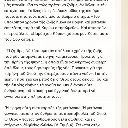
μᾶς ὑπενθυμίζει τό πῶς πρέπει νά ζοῦμε, ἄν θέλουμε τήν
εὐτυχία μας. Σέ ὅλες τίς ἱερές Ἀκολουθίες της ἀκοῦμε
πάντοτε ἀπό τούς ἱερεῖς μᾶς τό ἐξαίρετο αἴτημα: «Τόν
ὑπολοιπον χρόνον τῆς ζωῆς ἡμῶν ἐν εἰρήνη καί μετανοίᾳ
ἐκτελέσαι, παρά τοῦ Κυρίου αἰτησώμεθα». Καί ἀπαντοῦν
οἱ ἱεροψάλτες: «Παράσχου Κύριε», χάρισέ μας Κύριε, αὐτό
πού Σοῦ ζητᾶμε.
Τί ζητᾶμε; Νά ζήσουμε τόν ὑπόλοιπο χρόνο τῆς ζωῆς
πού μᾶς ἀπομένει μέ εἰρήνη καί μετάνοια. Πρόκειται γιά
τήν εἰρήνη τῆς ψυχῆς, ἡ ὁποία εἶναι ἀσυγκρίτως ἀνώτερη
ἀπό ὅλους τούς θησαυρούς τῆς γῆς. Πρόκειται γιά τήν
«εἰρήνη τοῦ Θεοῦ τήν ὑπερέχουσαν πάντα νοῦν». Γιά τήν
εἰρήνη πού ἔχει καί μεταδίδει ὁ Θεός στούς δικούς Του καί
τῆς ὁποίας εἰρήνης τά ἀγαθά καμμιά διάνοια οὔτε
ἀνθρώπινη, οὔτε ἀκόμη καί ἀγγελική δέν μπορεῖ νά
ἐννοήσει στήν πληρότητά τους.
Ἡ εἰρήνη αὐτή εἶναι καρπός τῆς μετάνοιας. Ἡ μετάνοια
γεννιέται μέσα στόν ἄνθρωπο μέ πρωτοβουλία τοῦ Θεοῦ.
Ὁ Θεός «πάντας ἀνθρώπους θέλει σωθῆναι καί εἰς
ἐπίγνωσιν ἀληθείας ἐλθεῖν» (Α΄Τιμ.β,4). Στέκεται στήν