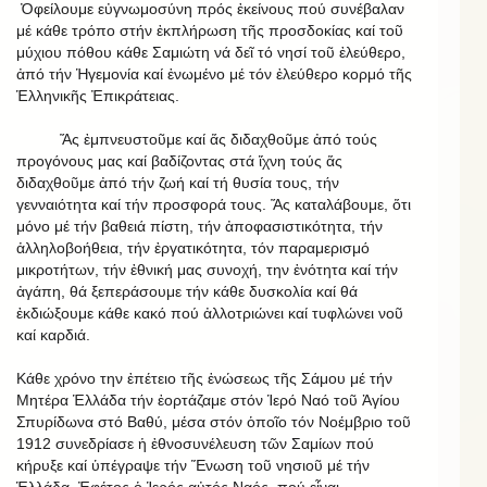
Ὀφείλουμε εὐγνωμοσύνη πρός ἐκείνους πού συνέβαλαν
μέ κάθε τρόπο στήν ἐκπλήρωση τῆς προσδοκίας καί τοῦ
μύχιου πόθου κάθε Σαμιώτη νά δεῖ τό νησί τοῦ ἐλεύθερο,
ἀπό τήν Ἡγεμονία καί ἑνωμένο μέ τόν ἐλεύθερο κορμό τῆς
Ἑλληνικῆς Ἐπικράτειας.
Ἅς ἐμπνευστοῦμε καί ἅς διδαχθοῦμε ἀπό τούς
προγόνους μας καί βαδίζοντας στά ἴχνη τούς ἅς
διδαχθοῦμε ἀπό τήν ζωή καί τή θυσία τους, τήν
γενναιότητα καί τήν προσφορά τους. Ἅς καταλάβουμε, ὅτι
μόνο μέ τήν βαθειά πίστη, τήν ἀποφασιστικότητα, τήν
ἀλληλοβοήθεια, τήν ἐργατικότητα, τόν παραμερισμό
μικροτήτων, τήν ἐθνική μας συνοχή, την ἑνότητα καί τήν
ἀγάπη, θά ξεπεράσουμε τήν κάθε δυσκολία καί θά
ἐκδιώξουμε κάθε κακό πού ἀλλοτριώνει καί τυφλώνει νοῦ
καί καρδιά.
Κάθε χρόνο την ἐπέτειο τῆς ἑνώσεως τῆς Σάμου μέ τήν
Μητέρα Ἑλλάδα τήν ἑορτάζαμε στόν Ἱερό Ναό τοῦ Ἁγίου
Σπυρίδωνα στό Βαθύ, μέσα στόν ὁποῖο τόν Νοέμβριο τοῦ
1912 συνεδρίασε ἡ ἐθνοσυνέλευση τῶν Σαμίων πού
κήρυξε καί ὑπέγραψε τήν Ἕνωση τοῦ νησιοῦ μέ τήν
Ἑλλάδα. Ἐφέτος ὁ Ἱερός αὐτός Ναός, πού εἶναι