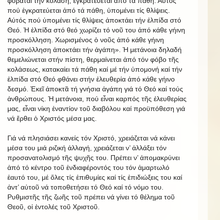
φοβᾶται τήν κόλαση, ἐγκρατεύεται ἀπό τά πάθη. Αὐτός
πού ἐγκρατεύεται ἀπό τά πάθη, ὑπομένει τίς θλίψεις.
Αὐτός πού ὑπομένει τίς θλίψεις ἀποκτάει τήν ἐλπίδα στό
Θεό. Ἡ ἐλπίδα στό θεό χωρίζει τό νοῦ του ἀπό κάθε γήινη
προσκόλληση. Χωρισμένος ὁ νοῦς ἀπό κάθε γήινη
προσκόλληση ἀποκτάει τήν ἀγάπη». Ἡ μετάνοια δηλαδή
θεμελιώνεται στήν πίστη, θερμαίνεται ἀπό τόν φόβο τῆς
κολάσεως, κατακαίει τά πάθη καί μέ τήν ὑπομονή καί τήν
ἐλπίδα στό Θεό φθάνει στήν ἐλευθερία ἀπό κάθε γήινο
δεσμό. Ἐκεῖ ἀποκτᾶ τή γνήσια ἀγάπη γιά τό Θεό καί τούς
ἀνθρώπους. Ἡ μετάνοια, πού εἶναι καρπός τῆς ἐλευθερίας
μας, εἶναι νίκη ἐναντίον τοῦ διαβόλου καί προϋπόθεση γιά
νά ἔρθει ὁ Χριστός μέσα μας.
Γιά νά πλησιάσει κανείς τόν Χριστό, χρειάζεται νά κάνει
μέσα του μιά ριζική ἀλλαγή, χρειάζεται ν’ ἀλλάξει τόν
προσανατολισμό τῆς ψυχῆς του. Πρέπει ν’ ἀπομακρύνει
ἀπό τό κέντρο τοῦ ἐνδιαφέροντός του τόν ἁμαρτωλό
ἑαυτό του, μέ ὅλες τίς ἐπιθυμίες καί τίς ἐπιδιώξεις του καί
ἀντ’ αὐτοῦ νά τοποθετήσει τό Θεό καί τό νόμο του.
Ρυθμιστῆς τῆς ζωῆς τοῦ πρέπει νά γίνει τό θέλημα τοῦ
Θεοῦ, οἱ ἐντολές τοῦ Χριστοῦ.