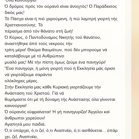
Ό δρόμος πρός τόν ούρανό είναι άνοιχτός! Ό Παράδεισος
δικός μας!
Τό Πάσχα είναι ή πιό χαρούμενη, ή πώ λαμπρή γιορτή τής
Χριστιανοσύνης. Τό
πέρασμα άπό τόν θάνατο στή ζωή!
Ό Κύριος, ό Παντοδύναμος Νικητής τού θανάτου,
άναστήθηκε άπό τούς νεκρούς τήν
τρίτη
μέρα! Θαύμα θαυμάτων, πού δέν μπορούμε νά
καταλάβουμε
μέ τό Ανθρώπινο
μυαλό μας! Μέ τήν πίστη όμως ζούμε ένα πανηγύρι!
"Ενα πανηγύρι, ή μόνη γιορτή πού ή Εκκλησία μάς όρισε
νά γιορτάζουμε σαράντα
ολόκληρες μέρες.
Στήν Εκκλησία μας κάθε Κυριακή γιορτάζουμε τήν
Ανάσταση τού Χριστού. Γίά νά
θυμόμαστε ότι μέ τή δύναμη τής Ανάστασης όλα γίνονται
καινούργια!
Ό ούρανός εύφραίνεται! Ή γή πανηγυρίζει! Άγγελοι καί
άνθρωποι χορεύουν!
Αγαπητά μου παιδιά,
Ό,τι
ύπάρχει,
ό,τι
ζεί,
ό,τι
Αναπνέει,
ό,τι
αισθάνεται...
ύπάρ
χει,
ζεΐ,
Αναπνέει,