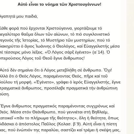
Αὐτό εἶναι το νόημα τῶν Χριστουγέννων!
Ἀγαπητά μου παιδιά,
Κάθε φορά πού ἔρχονται Χριστούγεννα, γιορτάζουμε τό
μεγαλύτερο θαῦμα ὅλων τῶν αἰώνων, τό πιό συγκλονιστικό
γεγονός τῆς Ἱστορίας, τό Μυστήριο τῶν μυστηρίων, πού τό
διακηρύττει ὁ ἅγιος Ἰωάννης ὁ Θεολόγος, καί Εὐαγγελιστής μέσα
σέ τέσσερις μόνο λέξεις. «Ὁ Λόγος σάρξ ἐγένετο» (α΄14). Ὁ
ὑπερούσιος Λόγος τοῦ Θεοῦ ἔγινε ἄνθρωπος!
Αὐτό δέν σημαίνει ὅτι ὁ Λόγος μετεβλήθη σέ ἄνθρωπο. Ὄχι!
Ἀλλά ὅτι ὁ Θεός Λόγος, παραμένοντας Θεός, πῆρε καί τοῦ
δούλου τή μορφή. «Ἐγένετο», γράφει ὁ ἱερός Εὐαγγελιστής, ἔγινε
πραγματικά ἄνθρωπος, προσέλαβε πραγματικά τήν ἀνθρώπινη
φύση.
Ἔγινε ἄνθρωπος πραγματικός παραμένοντας συγχρόνως καί
Θεός. Μέσα στόν Θεάνθρωπο, πού γεννιέται στή Βηθλεέμ,
κατοικεῖ «πᾶν το πλήρωμα τῆς θεότητος», ὅλη ἡ θεότητα, ὅπως
διδάσκει ὁ ἀπόστολος Παῦλος (Κολασ. β΄9). Αὐτή εἶναι ἡ πίστη
μας, πού ἐνώπιόν της παραλύει, σαστίζει καί τρέμει ἡ σκέψη μας,