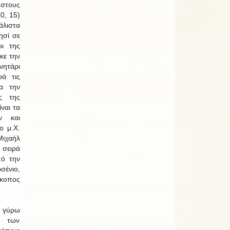
στους
0, 15)
λιστα
ησί σε
ι της
κε την
ητάρι
ρά τις
α την
ας της
ίναι τα
ν και
ο μ.Χ.
ιχαήλ
 σειρά
πό την
ένιο,
σκοπος
ν γύρω
ή των