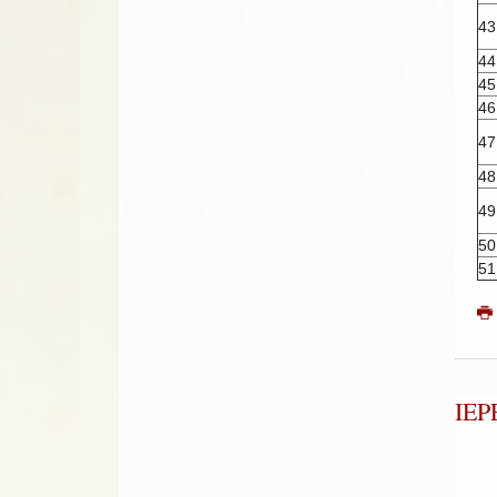
43
44
45
46
47
48
49
50
51
ΙΕ