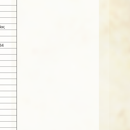
ίας
84