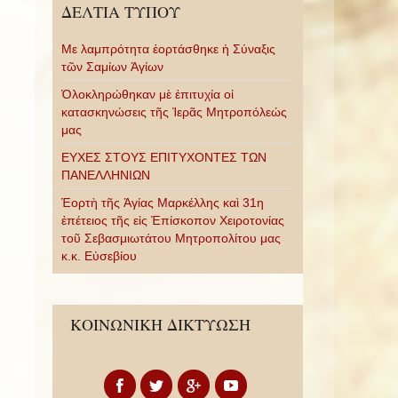
ΔΕΛΤΙΑ ΤΥΠΟΥ
Με λαμπρότητα ἑορτάσθηκε ἡ Σύναξις
τῶν Σαμίων Ἁγίων
Ὁλοκληρώθηκαν μὲ ἐπιτυχία οἱ
κατασκηνώσεις τῆς Ἱερᾶς Μητροπόλεώς
μας
ΕΥΧΕΣ ΣΤΟΥΣ ΕΠΙΤΥΧΟΝΤΕΣ ΤΩΝ
ΠΑΝΕΛΛΗΝΙΩΝ
Ἑορτὴ τῆς Ἁγίας Μαρκέλλης καὶ 31η
ἐπέτειος τῆς εἰς Ἐπίσκοπον Χειροτονίας
τοῦ Σεβασμιωτάτου Μητροπολίτου μας
κ.κ. Εὐσεβίου
ΚΟΙΝΩΝΙΚΗ ΔΙΚΤΥΩΣΗ