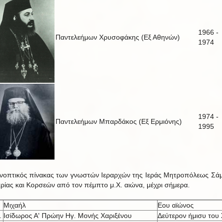
1966 -
Παντελεήμων Χρυσοφάκης (Εξ Αθηνών)
1974
1974 -
Παντελεήμων Μπαρδάκος (Εξ Ερμιόνης)
1995
νοπτικός πίνακας των γνωστών Ιεραρχών της Ιεράς Μητροπόλεως Σά
αρίας και Κορσεών από τον πέμπτο μ.Χ. αιώνα, μέχρι σήμερα.
Μιχαήλ
Εου αϊώνος
.
Ισίδωρος Α' Πρώην Ηγ. Μονής Χαριξένου
Δεύτερον ήμισυ του 