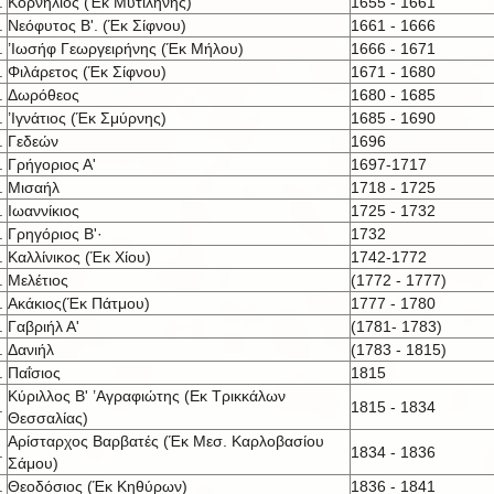
.
Κορνήλιος (Έκ Μυτιλήνης)
1655 - 1661
.
Νεόφυτος Β'. (Έκ Σίφνου)
1661 - 1666
.
’Ιωσήφ Γεωργειρήνης (Έκ Μήλου)
1666 - 1671
.
Φιλάρετος (Έκ Σίφνου)
1671 - 1680
.
Δωρόθεος
1680 - 1685
.
’Ιγνάτιος (Έκ Σμύρνης)
1685 - 1690
.
Γεδεών
1696
.
Γρήγοριος Α'
1697-1717
.
Μισαήλ
1718 - 1725
.
Ιωαννίκιος
1725 - 1732
.
Γρηγόριος Β'·
1732
.
Καλλίνικος (Έκ Χίου)
1742-1772
.
Μελέτιος
(1772 - 1777)
.
Ακάκιος(Έκ Πάτμου)
1777 - 1780
.
Γαβριήλ Α'
(1781- 1783)
.
Δανιήλ
(1783 - 1815)
.
Παΐσιος
1815
Κύριλλος Β' ’Αγραφιώτης (Εκ Τρικκάλων
.
1815 - 1834
Θεσσαλίας)
Αρίσταρχος Βαρβατές (Έκ Μεσ. Καρλοβασίου
.
1834 - 1836
Σάμου)
.
Θεοδόσιος (Έκ Κηθύρων)
1836 - 1841