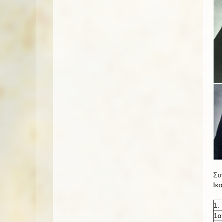
Συ
Ικ
1.
1α