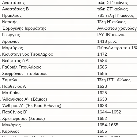
Αναστάσιος
τέλη ΣΤ' αιώνος
Αναστάσιος Β'
τέλη ΣΤ' αιώνος
Ηράκλειος
783 τέλη Η' αιώνος
Ναρσής
Τέλη Η' αιώνος
Έρμογένης Ιερομάρτης
Αγνώστου χρονολογ
Γεώργιος
ΙΑ'ή IB' αι
ώνος
Αρσένιος
1418 μ. X.
Μαρτύριος
Πιθανόν προ του 15
.
Κωνσταντίνος Τιτουλάριος
1472
.
Νεόφυτος ό Α'·
1584
.
Γα6ριήλ Τιτουλάριος
1585
.
Σωφρόνιος Τιτουλάριος
1585
.
Συμεών
Τέλη ΙΣΤ'. Αϊώνος
.
Παρθένιος Α'
1623
.
Ματθαίος
1625
.
’Αθανάσιος Α'· (Σάμιος)
1630
.
’Άνθιμος Α'. (’Εκ Κίου Βιθυνίας)
1638
.
Παρθένιος Β'
1644—1652
.
Χριστοφόρος (Σάμιος)
1652
.
Μακάριος
1654-1655
.
Κύριλλος
1655