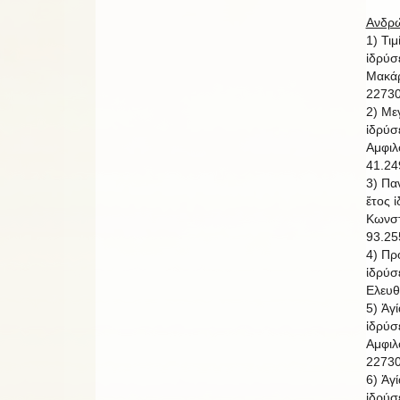
Ανδρώ
1) Τι
ἱδρύσ
Μακάρ
22730
2) Με
ἱδρύσ
Αμφιλ
41.24
3) Πα
ἔτος 
Κωνστ
93.25
4) Πρ
ἱδρύσ
Ελευθ
5) Ἁγ
ἱδρύσ
Αμφιλ
22730
6) Ἁγ
ἱδρύσ