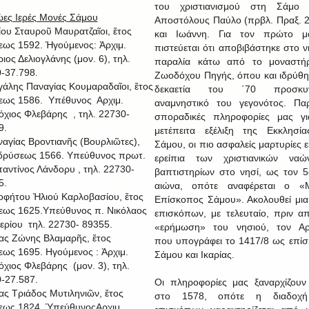
του χριστιανισμού στη Σάμο 
ες Ιερές Μονές Σάμου
Αποστόλους Παύλο (πρβλ. Πραξ. 2
μίου Σταυροῦ Μαυρατζαῖοι, ἔτος
και Ιωάννη. Για τον πρώτο μά
εως 1592. Ἡγούμενος: Ἀρχιμ.
πιστεύεται ότι αποβιβάστηκε στο ν
ιος Δελιογλάνης (μον. 6), τηλ.
παραλία κάτω από το μοναστήρ
-37.798.
Ζωοδόχου Πηγής, όπου και ιδρύθη
γάλης Παναγίας Κουμαραδαῖοι, ἔτος
δεκαετία του ΄70 προσκυν
εως 1586. Υπέθυνος Αρχιμ.
αναμνηστικό του γεγονότος. Πα
όχιος Φλεβάρης , τηλ. 22730-
σποραδικές πληροφορίες μας γι
9.
μετέπειτα εξέλιξη της Εκκλησί
ναγίας Βροντιανῆς (Βουρλιῶτες),
Σάμου, οι πιο ασφαλείς μαρτυρίες ε
ἱδρύσεως 1566. Υπεύθυνος πρωτ.
ερείπια των χριστιανικών ναώ
αντίνος Λάνδορυ , τηλ. 22730-
βαπτιστηρίων στο νησί, ως τον 5
5.
αιώνα, οπότε αναφέρεται ο «Μ
οφήτου Ἠλιού Καρλοβασίου, ἔτος
Επίσκοπος Σάμου». Ακολουθεί μια
εως 1625.Υπεύθυνος π. Νικόλαος
επισκόπων, με τελευταίο, πριν α
ερίου τηλ. 22730- 89355.
«ερήμωση» του νησιού, τον Αρσ
ίας Ζώνης Βλαμαρῆς, ἔτος
που υπογράφει το 1417/8 ως επί
εως 1695. Ηγούμενος : Ἀρχιμ.
Σάμου και Ικαρίας.
όχιος Φλεβάρης (μον. 3), τηλ.
-27.587.
Οι πληροφορίες μας ξαναρχίζου
ίας Τριάδος Μυτιληνιῶν, ἔτος
στο 1578, οπότε η διαδοχ
εως 1824. ὙπεύθυνοςΑρχιμ.