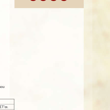
μου
ΣΤ'αι.