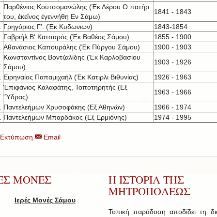
Παρθένιος Κουτσομανώλης (Έκ Λέρου Ο πατήρ
.
1841 - 1843
του, έκεΐνος έγεννήθη Εν Σάμω)
.
Γρηγόριος Γ'. (Έκ Κυδωνιων)
1843-1854
.
Γαβριήλ Β' Κατσαρός (Έκ Βαθέος Σάμου)
1855 - 1900
.
Αθανάσιος Καπουράλης (Έκ Πύργου Σάμου)
1900 - 1903
Κωνσταντίνος Βοντζαλίδης (Έκ Καρλοβασίου
.
1903 - 1926
Σάμου)
.
Ειρηναίος Παπαμιχαήλ (Έκ Κατιρλι Βιθυνίας)
1926 - 1963
Έπιφάνιος Καλαφάτης, Τοποτηρητής (Εξ
.
1963 - 1966
'Ύδρας)
.
Παντελεήμων Χρυσοφάκης (Εξ Αθηνών)
1966 - 1974
.
Παντελεήμων Μπαρδάκος (Εξ Ερμιόνης)
1974 - 1995
Εκτύπωση
Email
ΡΕΣ ΜΟΝΕΣ
Η ΙΣΤΟΡΙΑ ΤΗΣ
ΜΗΤΡΟΠΟΛΕΩΣ
Ιερές Μονές Σάμου
Τοπική παράδοση αποδίδει τη δ