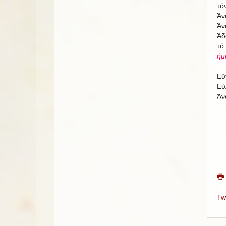
τό
Ἀν
Ἀν
Ἀδ
τό
ἡμ
Εὔ
Εὐ
Ἀν
Tw