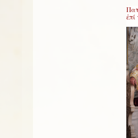
Πατ
ἐπί