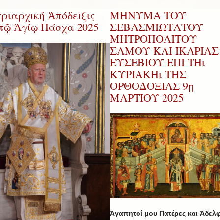
ριαρχική Ἀπόδειξις
ΜΗΝΥΜΑ ΤΟΥ
 τῷ Ἁγίῳ Πάσχα 2025
ΣΕΒΑΣΜΙΩΤΑΤΟΥ
ΜΗΤΡΟΠΟΛΙΤΟΥ
ΣΑΜΟΥ ΚΑΙ ΙΚΑΡΙΑΣ 
ΕΥΣΕΒΙΟΥ ΕΠΙ ΤΗι
ΚΥΡΙΑΚΗι ΤΗΣ
ΟΡΘΟΔΟΞΙΑΣ 9ῃ
ΜΑΡΤΙΟΥ 2025
Ἀγαπητοί μου Πατέρες και Ἀδελφ