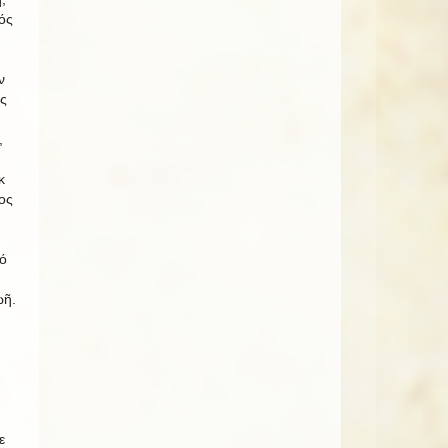
ός
ν
ς
,
κ
ος
ό
ωῆ.
ε