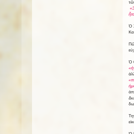
τῶ
«Ξ
ἦτ
Ὁ 
Κα
Πῶ
εὐ
Ὁ 
«ἠ
ἀλ
«π
ἡμ
ἀπ
Δω
δω
Τη
εἰ
Ὁ 