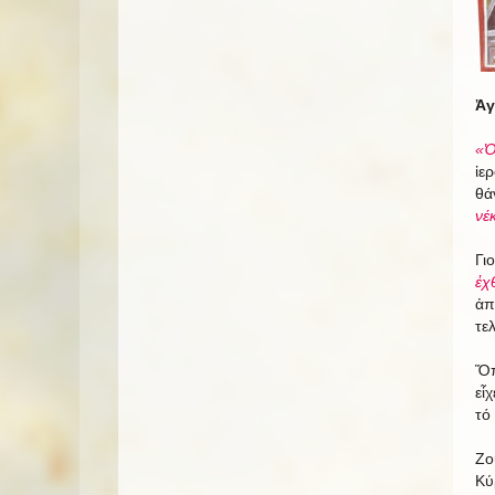
Ἀγ
«Ὁ
ἱε
θά
νέ
Γι
ἐχ
ἀπ
τε
Ὅπ
εἶ
τό
Ζο
Κύ