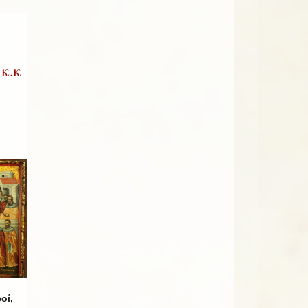
κ.κ
οί,