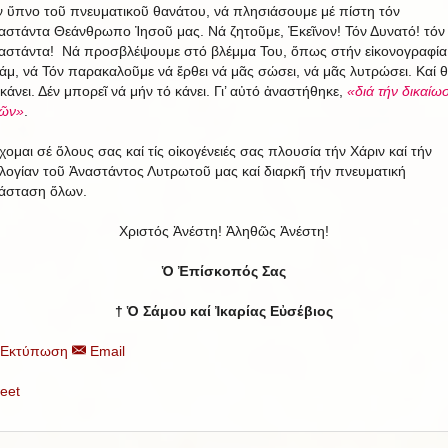
ν ὕπνο τοῦ πνευματικοῦ θανάτου, νά πλησιάσουμε μέ πίστη τόν
αστάντα Θεάνθρωπο Ἰησοῦ μας. Νά ζητοῦμε, Ἐκεῖνον! Τόν Δυνατό! τόν
αστάντα! Νά προσβλέψουμε στό βλέμμα Του, ὅπως στήν εἰκονογραφία
άμ, νά Τόν παρακαλοῦμε νά ἔρθει νά μᾶς σώσει, νά μᾶς λυτρώσει. Καί 
 κάνει. Δέν μπορεῖ νά μήν τό κάνει. Γι’ αὐτό ἀναστήθηκε,
«διά τήν δικαίωσ
ῶν»
.
χομαι σέ ὅλους σας καί τίς οἰκογένειές σας πλουσία τήν Χάριν καί τήν
λογίαν τοῦ Ἀναστάντος Λυτρωτοῦ μας καί διαρκῆ τήν πνευματική
άσταση ὅλων.
Χριστός Ἀνέστη! Ἀληθῶς Ἀνέστη!
Ὁ Ἐπίσκοπός Σας
† Ὁ Σάμου καί Ἰκαρίας Εὐσέβιος
Εκτύπωση
Email
eet