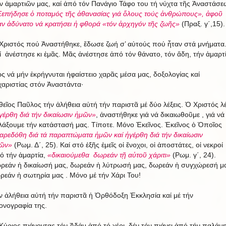
ν ἁμαρτιῶν μας, καί ἀπό τόν Πανάγιο Τάφο του τή νύχτα τῆς Ἀναστάσε
επήδησε ὁ ποταμός τῆς ἀθανασίας γιά ὅλους τούς ἀνθρώπους», ἀφοῦ
αν ἀδύνατο νά κρατήσει ἡ φθορά «τόν ἀρχηγόν τῆς ζωῆς»
(Πραξ. γ΄,15).
Χριστός πού Ἀναστήθηκε, ἔδωσε ζωή σ’ αὐτούς πού ἦταν στά μνήματα
ί ἀνέστησε κι ἐμᾶς. Μᾶς ἀνέστησε ἀπό τόν θάνατο, τόν ἅδη, τήν ἁμαρτί
ς νά μήν ἐκρήγνυται ἡφαίστειο χαρᾶς μέσα μας, δοξολογίας καί
χαριστίας στόν Ἀναστάντα·
θεῖος Παῦλος τήν ἀλήθεια αὐτή τήν παριστᾶ μέ δύο λέξεις. Ὁ Χριστός λέ
γέρθη διά τήν δικαίωσιν ἡμῶν»
, ἀναστήθηκε γιά νά δικαιωθοῦμε , γιά νά
λάξουμε τήν κατάστασή μας. Τίποτε. Μόνο Ἐκεῖνος. Ἐκεῖνος ὁ Ὁποῖος
αρεδόθη διά τά παραπτώματα ἡμῶν καί ἡγέρθη διά τήν δικαίωσιν
ῶν»
(Ρωμ. Δ΄, 25). Καί στό ἐξῆς ἐμεῖς οἱ ἔνοχοι, οἱ ἀποστάτες, οἱ νεκροί
ό τήν ἁμαρτία,
«δικαιούμεθα δωρεάν τῇ αὐτοῦ χάριτι»
(Ρωμ. γ΄, 24).
ρεάν ἡ δικαίωσή μας, δωρεάν ἡ λύτρωσή μας, δωρεάν ἡ συγχώρεσή μ
ρεάν ἡ σωτηρία μας . Μόνο μέ τήν Χάρι Του!
ν ἀλήθεια αὐτή τήν παριστᾶ ἡ Ὀρθόδοξη Ἐκκλησία καί μέ τήν
κονογραφία της.
Κύριος πιάνοντας τόν Ἀδάμ ἀπό τό χέρι, δέν τόν πιάνει ἀπό τήν παλάμη