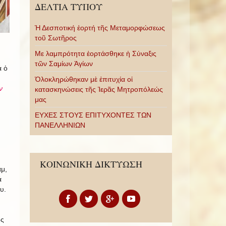
ΔΕΛΤΙΑ ΤΥΠΟΥ
Ἡ Δεσποτική ἑορτή τῆς Μεταμορφώσεως
τοῦ Σωτῆρος
Με λαμπρότητα ἑορτάσθηκε ἡ Σύναξις
τῶν Σαμίων Ἁγίων
ά ὁ
Ὁλοκληρώθηκαν μὲ ἐπιτυχία οἱ
ν
κατασκηνώσεις τῆς Ἱερᾶς Μητροπόλεώς
μας
ΕΥΧΕΣ ΣΤΟΥΣ ΕΠΙΤΥΧΟΝΤΕΣ ΤΩΝ
ΠΑΝΕΛΛΗΝΙΩΝ
ΚΟΙΝΩΝΙΚΗ ΔΙΚΤΥΩΣΗ
μ,
ά
υ.
ος