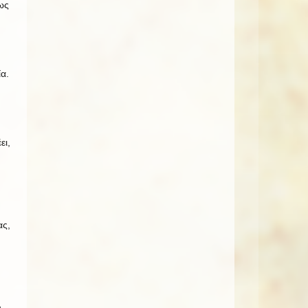
ως
.
α.
ει,
ας,
,