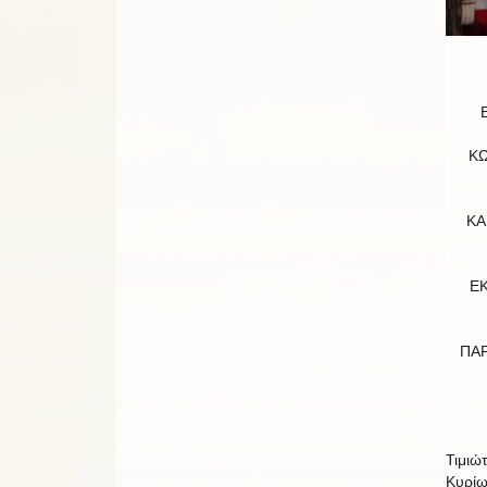
Κ
ΚΑ
ΕΚ
ΠΑ
Τιμιώτ
Κυρίῳ