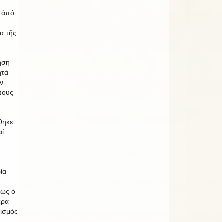
η ἀπό
ια τῆς
ηση
ητά
ήν
πους
θηκε
αί
ία
πώς ὁ
ερα
ισμός