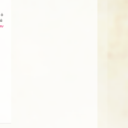
 ὁ
θά
ιν