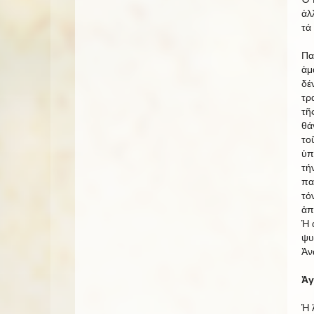
ἀλ
τά
Πα
ἁμ
δέ
τρ
τῆ
θά
το
ὑπ
τή
πα
τό
ἀπ
Ἡ 
ψυ
Ἀν
Ἀγ
Ἡ 