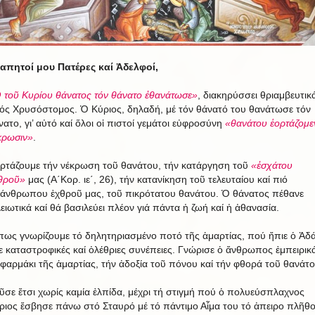
απητοί μου Πατέρες καί Ἀδελφοί,
 τοῦ Κυρίου θάνατος τόν θάνατο ἐθανάτωσε»
, διακηρύσσει θριαμβευτικ
ρός Χρυσόστομος. Ὁ Κύριος, δηλαδή, μέ τόν θάνατό του θανάτωσε τόν
νατο, γι’ αὐτό καί ὅλοι οἱ πιστοί γεμάτοι εὐφροσύνη
«θανάτου ἑορτάζομε
κρωσιν»
.
ορτάζουμε τήν νέκρωση τοῦ θανάτου, τήν κατάργηση τοῦ
«ἐσχάτου
θροῦ»
μας (Α΄Κορ. ιε΄, 26), τήν κατανίκηση τοῦ τελευταίου καί πιό
άνθρωπου ἐχθροῦ μας, τοῦ πικρότατου θανάτου. Ὁ θάνατος πέθανε
λειωτικά καί θά βασιλεύει πλέον γιά πάντα ἡ ζωή καί ἡ ἀθανασία.
ως γνωρίζουμε τό δηλητηριασμένο ποτό τῆς ἁμαρτίας, πού ἤπιε ὁ Ἀδά
χε καταστροφικές καί ὀλέθριες συνέπειες. Γνώρισε ὁ ἄνθρωπος ἐμπειρικ
 φαρμάκι τῆς ἁμαρτίας, τήν ἀδοξία τοῦ πόνου καί τήν φθορά τοῦ θανάτο
ῦσε ἔτσι χωρίς καμία ἐλπίδα, μέχρι τή στιγμή πού ὁ πολυεύσπλαχνος
ριος ἔσβησε πάνω στό Σταυρό μέ τό πάντιμο Αἷμα του τό ἀπειρο πλῆθ