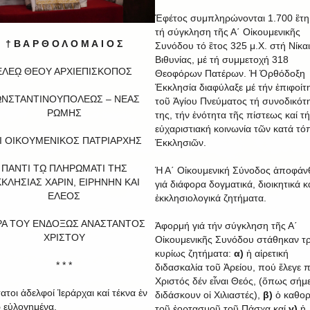
Ἐφέτος συμπληρώνονται 1.700 ἒτ
τή σύγκληση τῆς Α΄ Οἰκουμενικῆς
† Β Α Ρ Θ Ο Λ Ο Μ Α Ι Ο Σ
Συνόδου τό ἒτος 325 μ.Χ. στή Νίκα
Βιθυνίας, μέ τή συμμετοχή 318
ΕΛΕῼ ΘΕΟΥ ΑΡΧΙΕΠΙΣΚΟΠΟΣ
Θεοφόρων Πατέρων. Ἡ Ὀρθόδοξη
Ἐκκλησία διαφύλαξε μέ τήν ἐπιφοίτ
ΩΝΣΤΑΝΤΙΝΟΥΠΟΛΕΩΣ – ΝΕΑΣ
τοῦ Ἁγίου Πνεύματος τή συνοδικότ
ΡΩΜΗΣ
της, τήν ἑνότητα τῆς πίστεως καί τ
εὐχαριστιακή κοινωνία τῶν κατά τό
Ι ΟΙΚΟΥΜΕΝΙΚΟΣ ΠΑΤΡΙΑΡΧΗΣ
Ἐκκλησιῶν.
ΠΑΝΤΙ Τῼ ΠΛΗΡΩΜΑΤΙ ΤΗΣ
Ἡ Α΄ Οἰκουμενική Σύνοδος ἀποφάν
ΚΛΗΣΙΑΣ ΧΑΡΙΝ, ΕΙΡΗΝΗΝ ΚΑΙ
γιά διάφορα δογματικά, διοικητικά κ
EΛΕΟΣ
ἐκκλησιολογικά ζητήματα.
ΡΑ ΤΟΥ ΕΝΔΟΞΩΣ ΑΝΑΣΤΑΝΤΟΣ
Ἀφορμή γιά τήν σύγκληση τῆς Α΄
ΧΡΙΣΤΟΥ
Οἰκουμενικῆς Συνόδου στάθηκαν τρ
κυρίως ζητήματα:
α)
ἡ αἱρετική
* * *
διδασκαλία τοῦ Ἀρείου, πού ἔλεγε 
Χριστός δέν εἶναι Θεός, (ὅπως σήμ
ατοι ἀδελφοί Ἱεράρχαι καί τέκνα ἐν
διδάσκουν οἱ Χιλιαστές),
β)
ὁ καθορ
 εὐλογημένα,
τοῦ ἑορτασμοῦ τοῦ Πάσχα καί
γ)
ἡ