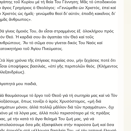
ἀγάπης τοῦ Κυρίου μέ τή θεία Του Γέννηση; Μᾶς τό ὑποδεικνύει
ὁ ἅγιος Γρηγόριος ὁ Θεολόγος: «Γενώμεθα ὡν Χριστός, ἐπεί καί
ὁ Χριστός ὡς ἡμεῖς· γενώμεθα θεοί δι’ αὐτόν, ἐπειδή κακεῖνος δι’
ἡμᾶς ἄνθρωπος».
Θά γίνεις ὅμοιός Του, ἄν εἶσαι στραμμένος ἐξ ὁλοκλήρου πρός
τόν Θεό. Ἡ καρδιά σου ἄν ἀγαπάει τόν Θεό καί τοῦς
ἀνθρώπους. Ἄν τό σῶμα σου γίνεται δικός Του Ναός καί
κατοικητήριο τοῦ Ἁγίου Πνεύματος.
Στά λίγα χρόνια τῆς ἐπίγειας πορείας σου, μήν ξεχάσεις ποτέ ὅτι
εἶσαι ὑποψήφιος βασιλιάς, «ἐπί γῆς περιπολῶν θεός. (Κλήμεντος
Ἀλεξανδρέως).
Ἀγαπητά μου παιδιά,
Νά θαυμάσουμε τό ἔργο τοῦ Θεοῦ γιά τή σωτηρία μας καί νά Τόν
δοξάσουμε, ὅπως τονίζει ὁ ἱερός Χρυσόστομος, «μή διά
ρημάτων μόνον, ἀλλά πολλῷ μᾶλλον διά τῶν πραγμάτων», ὄχι
μόνο μέ τά λόγια μας, ἀλλά πολύ περισσότερο μέ τίς πράξεις
μας, μέ τήν κατά τό ἅγιο θελημά Του ζωή μας, γιά νά
ἀπολαύσουμε ὅσα μᾶς ἐξασφάλισε στήν παρούσα ζωή καί ὅσα
μᾶς ἐτοιμάζει στή μέλλουσα βασιλεία Του, μέ τήν ταπεινή ἔλευσή