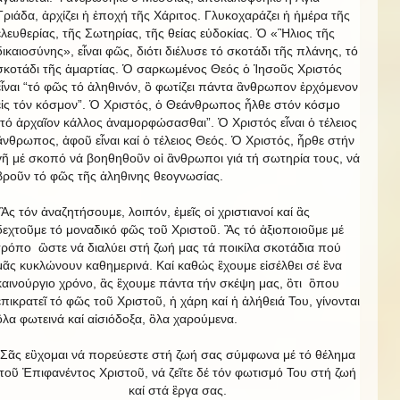
Τριάδα, ἀρχίζει ἡ ἐποχή τῆς Χάριτος. Γλυκοχαράζει ἡ ἡμέρα τῆς
ἐλευθερίας, τῆς Σωτηρίας, τῆς θείας εὐδοκίας. Ὁ «Ἣλιος τῆς
δικαιοσύνης», εἶναι φῶς, διότι διέλυσε τό σκοτάδι τῆς πλάνης, τό
σκοτάδι τῆς ἁμαρτίας. Ὁ σαρκωμένος Θεός ὁ Ἱησοῦς Χριστός
εἶναι “τό φῶς τό ἀληθινόν, ὃ φωτίζει πάντα ἂνθρωπον ἐρχόμενον
εἰς τόν κόσμον”. Ὁ Χριστός, ὁ Θεάνθρωπος ἦλθε στόν κόσμο
“τό ἀρχαῖον κάλλος ἀναμορφώσασθαι”. Ὁ Χριστός εἶναι ὁ τέλειος
ἂνθρωπος, ἀφοῦ εἶναι καί ὁ τέλειος Θεός. Ὁ Χριστός, ἦρθε στήν
γῆ μέ σκοπό νά βοηθηθοῦν οἱ ἂνθρωποι γιά τή σωτηρία τους, νά
βροῦν τό φῶς τῆς ἀληθινης θεογνωσίας.
Ἂς τόν ἀναζητήσουμε, λοιπόν, ἐμεῖς οἱ χριστιανοί καί ἂς
δεχτοῦμε τό μοναδικό φῶς τοῦ Χριστοῦ. Ἂς τό ἀξιοποιοῦμε μέ
τρόπο ὣστε νά διαλύει στή ζωή μας τά ποικίλα σκοτάδια πού
μᾶς κυκλώνουν καθημερινά. Καί καθώς ἒχουμε εἰσέλθει σέ ἓνα
καινούργιο χρόνο, ἂς ἒχουμε πάντα τήν σκέψη μας, ὃτι ὃπου
ἐπικρατεῖ τό φῶς τοῦ Χριστοῦ, ἡ χάρη καί ἡ ἀλήθειά Του, γίνονται
ὃλα φωτεινά καί αἰσιόδοξα, ὃλα χαρούμενα.
Σᾶς εὒχομαι νά πορεύεστε στή ζωή σας σύμφωνα μέ τό θέλημα
τοῦ Ἐπιφανέντος Χριστοῦ, νά ζεῖτε δέ τόν φωτισμό Του στή ζωή
καί στά ἒργα σας.