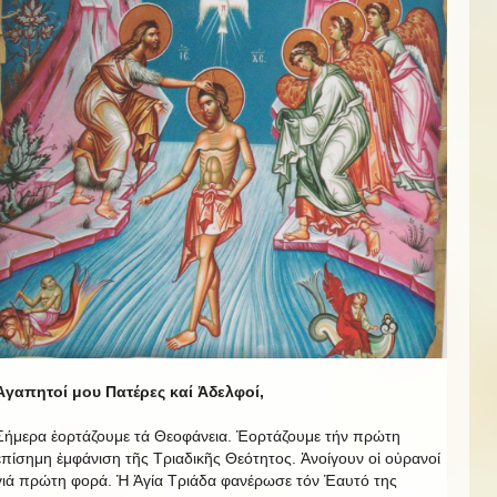
Ἀγαπητοί μου Πατέρες καί Ἀδελφοί,
Σήμερα ἑορτάζουμε τά Θεοφάνεια. Ἑορτάζουμε τήν πρώτη
ἐπίσημη ἐμφάνιση τῆς Τριαδικῆς Θεότητος. Ἀνοίγουν οἱ οὐρανοί
γιά πρώτη φορά. Ἡ Ἁγία Τριάδα φανέρωσε τόν Ἑαυτό της