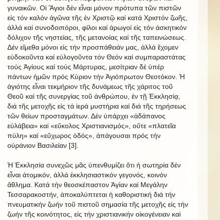
γυναικῶν. Οἱ Ἅγιοι δέν εἶναι μόνον πρότυπα τῶν πιστῶν
εἰς τόν καλόν ἀγῶνα τῆς ἐν Χριστῷ καί κατά Χριστόν ζωῆς,
ἀλλά καί συνοδοιπόροι, φίλοι καί ἀρωγοί εἰς τόν ἀσκητικόν
δόλιχον τῆς νηστείας, τῆς μετανοίας καί τῆς ταπεινώσεως.
Δέν εἴμεθα μόνοι εἰς τήν προσπάθειάν μας, ἀλλά ἔχομεν
εὐδοκοῦντα καί εὐλογοῦντα τόν Θεόν καί συμπαραστάτας
τούς Ἁγίους καί τούς Μάρτυρας, μεσίτριαν δέ ὑπέρ
πάντων ἡμῶν πρός Κύριον τήν Ἁγιόπρωτον Θεοτόκον. Ἡ
ἁγιότης εἶναι τεκμήριον τῆς δυνάμεως τῆς χάριτος τοῦ
Θεοῦ καί τῆς συνεργίας τοῦ ἀνθρώπου, ἐν τῇ Ἐκκλησίᾳ,
διά τῆς μετοχῆς εἰς τά ἱερά μυστήρια καί διά τῆς τηρήσεως
τῶν θείων προσταγμάτων. Δέν ὑπάρχει «ἀδάπανος
εὐλάβεια» καί «εὔκολος Χριστιανισμός», οὔτε «πλατεῖα
πύλη» καί «εὔχωρος ὁδός», ἀπάγουσαι πρός τήν
οὐράνιον Βασιλείαν [3].
Ἡ Ἐκκλησία συνεχῶς μᾶς ὑπενθυμίζει ὅτι ἡ σωτηρία δέν
εἶναι ἀτομικόν, ἀλλά ἐκκλησιαστικόν γεγονός, κοινόν
ἄθλημα. Κατά τήν θεοσκέπαστον Ἁγίαν καί Μεγάλην
Τεσσαρακοστήν, ἀποκαλύπτεται ἡ καθοριστική διά τήν
πνευματικήν ζωήν τοῦ πιστοῦ σημασία τῆς μετοχῆς εἰς τήν
ζωήν τῆς κοινότητος, εἰς τήν χριστιανικήν οἰκογένειαν καί