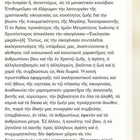
τήν ἐνορίαν ἤ, ἀντιστοίχως, εἰς τό μοναστικόν κοινόβιον.
Ἐπιθυμοῦμεν νά ἐξάρωμεν τήν λειτουργίαν τῆς
χριστιανικῆς οἰκογενείας ὡς κοινότητος ζωῆς διά τήν
βίωσιν τῆς πνευματικότητος τῆς Μεγάλης Τεσσαρακοστῆς.
Ὁ ἐν Ἁγίοις προκάτοχος τῆς ἡμῶν Μετριότητος Ἰωάννης ὁ
Χρυσόστομος ἀπεκάλεσε τήν οἰκογένειαν «Ἐκκλησίαν
μικράν»[4]. Ὄντως, εἰς τήν οἰκογένειαν συντελεῖται
ἐκκλησιοποίησις τῆς ὑπάρξεώς μας, ἀναπτύσσεται ἡ
αἴσθησις τοῦ κοινωνικοῦ καί κοινοτικοῦ χαρακτῆρος τοῦ
ἀνθρωπίνου βίου καί τῆς ἐν Χριστῷ ζωῆς, ἡ ἀγάπη, ὁ
ἀλληλοσεβασμός καί ἡ ἀλληλεγγύη, βιοῦνται ἡ ζωή καί ἡ
χαρά τῆς συμβιώσεως ὡς θεία δωρεά. Ἡ κοινή
προσπάθεια ἐφαρμογῆς τοῦ ἐκκλησιαστικοῦ κανόνος καί
τοῦ ἤθους τῆς νηστείας ἐν τῷ πλαισίῳ τῆς οἰκογενείας,
ἀναδεικνύει τόν χαρισματικόν χαρακτῆρα τῆς ἀσκητικῆς
βιοτῆς καί, εὐρύτερον, τήν βεβαιότητα ὅτι ὅλα τά ἀληθῆ, τά
σεμνά καί τά δίκαια εἰς τήν ζωήν μας προέρχονται ἄνωθεν,
ὅτι, παρά τήν ἰδικήν μας συνεργίαν καί συμβολήν,
ὑπερβαίνουν, ἐν τέλει, τό ἀνθρωπίνως ἐφικτόν καί τά
ἀνθρώπινα μέτρα. Ἐξ ἄλλου, ἡ κοινότης τοῦ βίου, ἡ οὐ
ζητοῦσα τά ἑαυτῆς πρός ἀλλήλους ἀγάπη καί ἡ
συγχωρητικότης δέν ἀφήνουν χῶρον εἰς τόν
δικαιωματισμόν καί τήν αὐταρέσκειαν. Ἔκφρασιν αὐτοῦ