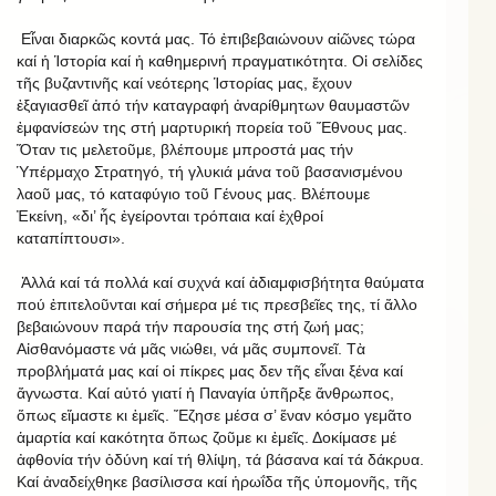
Εἶναι διαρκῶς κοντά μας. Τό ἐπιβεβαιώνουν αἰῶνες τώρα
καί ἡ Ἱστορία καί ἡ καθημερινή πραγματικότητα. Οἱ σελίδες
τῆς βυζαντινῆς καί νεότερης Ἱστορίας μας, ἔχουν
ἐξαγιασθεῖ ἀπό τήν καταγραφή ἀναρίθμητων θαυμαστῶν
ἐμφανίσεών της στή μαρτυρική πορεία τοῦ Ἔθνους μας.
Ὅταν τις μελετοῦμε, βλέπουμε μπροστά μας τήν
Ὑπέρμαχο Στρατηγό, τή γλυκιά μάνα τοῦ βασανισμένου
λαοῦ μας, τό καταφύγιο τοῦ Γένους μας. Βλέπουμε
Ἐκείνη, «δι’ ἧς ἐγείρονται τρόπαια καί ἐχθροί
καταπίπτουσι».
Ἀλλά καί τά πολλά καί συχνά καί ἀδιαμφισβήτητα θαύματα
πού ἐπιτελοῦνται καί σήμερα μέ τις πρεσβεῖες της, τί ἄλλο
βεβαιώνουν παρά τήν παρουσία της στή ζωή μας;
Αἰσθανόμαστε νά μᾶς νιώθει, νά μᾶς συμπονεῖ. Τὰ
προβλήματά μας καί οἱ πίκρες μας δεν τῆς εἶναι ξένα καί
ἄγνωστα. Καί αὐτό γιατί ἡ Παναγία ὑπῆρξε ἄνθρωπος,
ὅπως εἴμαστε κι ἑμεῖς. Ἔζησε μέσα σ’ ἕναν κόσμο γεμᾶτο
ἁμαρτία καί κακότητα ὅπως ζοῦμε κι ἐμεῖς. Δοκίμασε μέ
ἀφθονία τήν ὀδύνη καί τή θλίψη, τά βάσανα καί τά δάκρυα.
Καί ἀναδείχθηκε βασίλισσα καί ἡρωΐδα τῆς ὑπομονῆς, τῆς