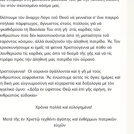
Του στόν σκοτισμένο κόσμο μας.
Βλέπουμε τόν ἄναρχο Λόγο τοῦ Θεοῦ νά γεννιέται σ’ ἕνα παγερό
σπήλαιο πάμφτωχος, ἄγνωστος στούς πολλούς γιά νά
ἐγκαθιδρύσει τή Βασιλεία Του στή γῆ· στίς καρδιές τῶν
ἀνθρώπων πού δέν ἱκανοποιοῦνται ἀπό τή ματαιότητα τοῦ
παρόντος κόσμου, ἀλλά ἀναζητοῦν τήν ἀληθινή πατρίδα. Ἄς Τον
προσκυνήσουμε κι ἐμεῖς τά φετινά Χριστούγεννα μέ πόθο νά
ἐλευθερώσει τίς καρδιές μας ἀπό τά δεσμᾶ τῆς γῆς καί νά τίς
στρέψει πρός τήν ἀληθινή μας πατρίδα τόν οὐρανό.
Χριστούγεννα! Οἱ οὐρανοί ἀγάλλονται καί ἡ γῆ μέ τούς
ἀνθρώπους εὐφραίνεται. Ἄς ἑνώσουμε αὐτές τίς ἅγιες ἡμέρες καί
τή δική μας εὐγνωμοσύνη καί εὐχαριστία καί δοξολογία μέ τόν
ἀγγελικό ὕμνο: «Δόξα ἐν ὑψίστοις Θεῷ καί ἐπί γῆς εἰρήνη, ἐν
ἀνθρώποις εὐδοκία»
Χρόνια πολλά καί εὐλογημένα!
Μετά τῆς ἐν Χριστῷ τεχθέντι ἀγάπης καί ἐνθέρμων πατρικῶν
εὐχῶν