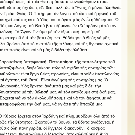
«ἀδιαιρέτως», τά τρία θεία πρόσωπα φανερώθηκαν στούς
ἀνθρώπους ὂχι ὡς τρεῖς θεοί, ἀλλ΄ ὡς ὁ Ἓνας, ὁ μόνος ἀληθινός
ἐν Τριάδι Θεός. Ὁ Πατήρ μέ τόν λόγο πού εἶπε καί ἡ φωνή τοῦ
ἀντηχεῖ «οὗτος ἐστι ὁ Υἱός μου ὁ ἀγαπητός ἐν ὧ ηὐδόκησα». Ὁ
Υἱός καί Λόγος τοῦ Θεοῦ βαπτιζόμενος ἐν τῷ Ἰορδάνη ἀπό τόν
Ἰωάννη. Τό Ἃγιον Πνεῦμα μέ τήν ἐξωτερική μορφή τοῦ
περιστεριοῦ ἐπί τόν βαπτιζόμενο. Εὐδόκησε ὁ Θεός νά μᾶς
ἐλευθρώσει ἀπό τό σκοτάδι τῆς πλάνης καί τῆς ἂγνοιας σχετικά
μέ τό ποιός εἶναι καί νά μᾶς διδάξει τήν ἀλήθεια.
Παρουσίαση ὑπερφυσική. Πιστοποίηση τῆς ταπεινότητος τοῦ
βαπτιζομένου, διαβεβαίωση πῶς τό σχέδιο τῆς σωτηρίας τῶν
ἀνθρώπων εἶναι ἒργο θείας προνοίας, εἶναι προϊόν ἐυσπλαχνίας
καί ἀγάπης τοῦ Θεοῦ. Εἶναι ἐγγύηση τῆς σωτηρίας μας. Ὁ
Μονογενῆς Υἱός ἒρχεται ἀνάμεσά μας καί μᾶς δίδει τήν
δυνατότητα μέ τήν θέλησή μας νά τόν ἐντάξουμε στή ζωή μας.
Ἒρχεται γιά νά τόν ἀκολουθήσουμε καί νά τόν ἀφήσουμε νά
μεταμορφώσει τήν ζωή μας, νά ἁγιάσει τήν ὓπαρξή μας.
Ὁ Κύριος ἒρχεται στόν Ἰορδάνη καί πλημμυρίζουν ὃλα ἀπό τό
φῶς τῆς θεότητος. Σκιρτοῦν τά βουνά, τά ὓδατα ἁγιάζονται, ἡ
φύσις ὃλη πανηγυρίζει, οἱ ἂγγελοι διακονοῦν, ὁ κόσμος
ἀγάλλεται. Φανερώθηκε ὁ Μεσσίας, ἀποκαλύφθηκε ἡ Ἁγία