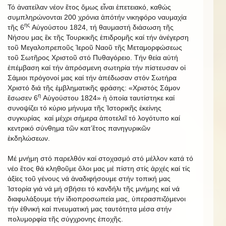
Τό ἀνατείλαν νέον ἔτος ὅμως εἶναι ἐπετειακό, καθώς
συμπληρώνονται 200 χρόνια ἀπότήν νικηφόρο ναυμαχία
ης
τῆς 6
Αὐγούστου 1824, τή θαυμαστή διάσωση τῆς
Νήσου μας ἒκ τῆς Τουρκικῆς ἐπιδρομῆς καί τήν ἀνέγερση
τοῦ Μεγαλοπρεποῦς Ἱεροῦ Ναοῦ τῆς Μεταμορφώσεως
τοῦ Σωτῆρος Χριστοῦ στό Πυθαγόρειο. Τήν θεία αὐτή
ἐπέμβαση καί τήν ἀπρόσμενη σωτηρία τήν πίστευσαν οἱ
Σάμιοι πρόγονοί μας καί τήν ἀπέδωσαν στόν Σωτήρα
Χριστό διά τῆς ἐμβληματικῆς φράσης: «Χριστός Σάμον
η
ἔσωσεν 6
Αὐγούστου 1824» ἡ ὁποία ταυτίστηκε καί
συνοψίζει τό κύριο μήνυμα τῆς Ἱστορικῆς ἐκείνης
συγκυρίας καί μέχρι σήμερα ἀποτελεῖ τό λογότυπο καί
κεντρικό σύνθημα τῶν κατ’ἔτος πανηγυρικῶν
ἐκδηλώσεων.
Μέ μνήμη στό παρελθόν καί στοχασμό στό μέλλον κατά τό
νέο ἔτος θά κληθοῦμε ὅλοι μας μέ πίστη στίς ἀρχές καί τίς
ἀξίες τοῦ γένους νά ἀναδιφήσουμε στήν τοπική μας
Ἱστορία γιά νά μή σβήσει τό κανδήλι τῆς μνήμης καί νά
διαφυλάξουμε τήν ἰδιοπροσωπεία μας, ὑπερασπιζόμενοι
τήν ἐθνική καί πνευματική μας ταυτότητα μέσα στήν
πολυμορφία τῆς σύγχρονης ἐποχῆς.