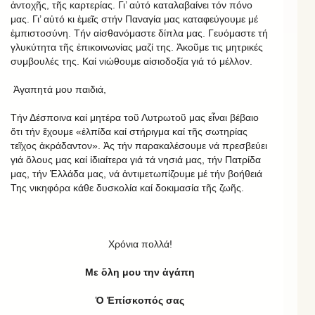
ἀντοχῆς, τῆς καρτερίας. Γι’ αὐτό καταλαβαίνει τόν πόνο
μας. Γι’ αὐτό κι ἐμεῖς στήν Παναγία μας καταφεύγουμε μέ
ἐμπιστοσύνη. Τήν αἰσθανόμαστε δίπλα μας. Γευόμαστε τή
γλυκύτητα τῆς ἐπικοινωνίας μαζί της. Ἀκοῦμε τις μητρικές
συμβουλές της. Καί νιώθουμε αἰσιοδοξία γιά τό μέλλον.
Ἀγαπητά μου παιδιά,
Τήν Δέσποινα καί μητέρα τοῦ Λυτρωτοῦ μας εἶναι βέβαιο
ὅτι τήν ἔχουμε «ἐλπίδα καί στήριγμα καί τῆς σωτηρίας
τεῖχος ἀκράδαντον». Ἀς τήν παρακαλέσουμε νά πρεσβεύει
γιά ὅλους μας καί ἰδιαίτερα γιά τά νησιά μας, τήν Πατρίδα
μας, τήν Ἑλλάδα μας, νά ἀντιμετωπίζουμε μέ τήν βοήθειά
Της νικηφόρα κάθε δυσκολία καί δοκιμασία τῆς ζωῆς.
Χρόνια πολλά!
Με ὅλη μου την ἀγάπη
Ὁ Ἐπίσκοπός σας