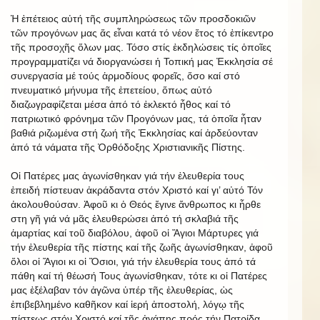
Ἡ ἐπέτειος αὐτή τῆς συμπληρώσεως τῶν προσδοκιῶν
τῶν προγόνων μας ἄς εἶναι κατά τό νέον ἔτος τό ἐπίκεντρο
τῆς προσοχῆς ὅλων μας. Τόσο στίς ἐκδηλώσεις τίς ὁποῖες
προγραμματίζει νά διοργανώσει ἡ Τοπική μας Ἐκκλησία σέ
συνεργασία μέ τούς ἁρμοδίους φορεῖς, ὅσο καί στό
πνευματικό μήνυμα τῆς ἐπετείου, ὅπως αὐτό
διαζωγραφίζεται μέσα ἀπό τό ἐκλεκτό ἦθος καί τό
πατριωτικό φρόνημα τῶν Προγόνων μας, τά ὁποῖα ἦταν
βαθιά ριζωμένα στή ζωή τῆς Ἐκκλησίας καί ἀρδεύονταν
ἀπό τά νάματα τῆς Ὀρθόδοξης Χριστιανικῆς Πίστης.
Οἱ Πατέρες μας ἀγωνίσθηκαν γιά τήν ἐλευθερία τους
ἐπειδή πίστευαν ἀκράδαντα στόν Χριστό καί γι’ αὐτό Τόν
ἀκολουθούσαν. Ἀφοῦ κι ὁ Θεός ἔγινε ἄνθρωπος κι ἦρθε
στη γῆ γιά νά μᾶς ἐλευθερώσει ἀπό τή σκλαβιά τῆς
ἁμαρτίας καί τοῦ διαβόλου, ἀφοῦ οἱ Ἅγιοι Μάρτυρες γιά
τήν ἐλευθερία τῆς πίστης καί τῆς ζωῆς ἀγωνίσθηκαν, ἀφοῦ
ὅλοι οἱ Ἅγιοι κι οἱ Ὅσιοι, γιά τήν ἐλευθερία τους ἀπό τά
πάθη καί τή θέωσή Τους ἀγωνίσθηκαν, τότε κι οἱ Πατέρες
μας ἐξέλαβαν τόν ἀγῶνα ὑπέρ τῆς ἐλευθερίας, ὡς
ἐπιβεβλημένο καθῆκον καί ἱερή ἀποστολή, λόγῳ τῆς
πίστεως στόν Χριστό καί τῆς ἀγάπης πρός τήν Πατρίδα