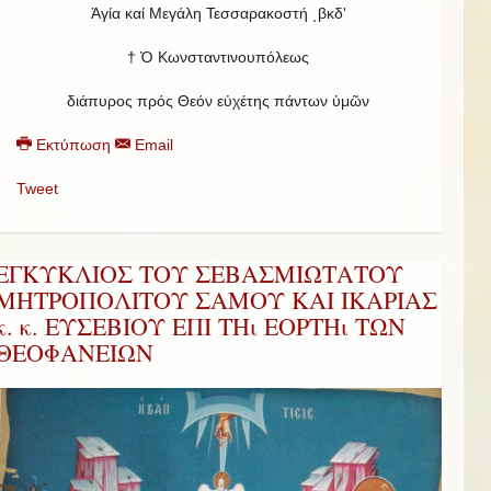
Ἁγία καί Μεγάλη Τεσσαρακοστή ͵βκδʹ
† Ὁ Κωνσταντινουπόλεως
διάπυρος πρός Θεόν εὐχέτης πάντων ὑμῶν
Εκτύπωση
Email
Tweet
ΕΓΚΥΚΛΙΟΣ ΤΟΥ ΣΕΒΑΣΜΙΩΤΑΤΟΥ
ΜΗΤΡΟΠΟΛΙΤΟΥ ΣΑΜΟΥ ΚΑΙ ΙΚΑΡΙΑΣ
κ. κ. ΕΥΣΕΒΙΟΥ ΕΠΙ ΤΗι ΕΟΡΤΗι ΤΩΝ
ΘΕΟΦΑΝΕΙΩΝ