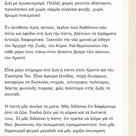
ζωή μέ ἐγωκεντρισμό. Πολλές φορές γίνονται ἀδίστακτοι,
προκλητικοί καί χωρίς καμμία εὐγένεια ψυχῆς, χωρίς
ἂρωμα πνευματικό.
Ἐν ἀντιθέσει πρός αὐτούς, ἐκεῖνοι πού διαθέτουν σάν
ὃπλο καί ἐφόδιο στή ζωή τήν πίστη, βλέπουν τά πράγματα
ἐντελῶς διαφορετικά. Ξεκινοῦν τήν νέα χρονιά μέ ὁδηγό
τόν Ἀρχηγό τῆς Ζωῆς, τόν Κύριο. Καί θεμελιώνουν τήν
κάθε μέρα τους πάνω στόν ἂσειστο βράχο τῶν αἰώνων,
τόν Χριστό.
Εἶναι μέγα στήριγμα στή ζωή ἡ πίστη στόν Χριστό καί τήν
Ἐκκλησία Του. Εἶναι ἂγκυρα ἐλπίδας, πηγή δυνάμεως,
καταφύγιο σέ δύσκολες στιγμές, σύντροφος πολύτιμος,
δείκτης φωτεινῆς πορείας, φῶς ἀνέσπερο στῆς ζωῆς τό
σκοτάδι.
Ἡ πίστη μᾶς ἀνοίγει τα μάτια. Μᾶς διδάσκει ὃτι διαφέρουμε
ἀπό τά ζῶα. Ἐκεῖνα ζοῦν γιά τή σάρκα καί τά ἒνστικτά
τους. Σέ μᾶς διδάσκει ἡ πίστη. ὃτι πρέπει νά ζοῦμε γιά τό
Θεό, βιώνοντας τήν πνευματική πραγματικότητα, πού μᾶς
δημιουργεῖ ψυχικό μεγαλεῖο καί μᾶς γεμίζει ἐσωτερική