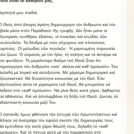
Ποιό εἶναι τό καθῆκον μας.
Ἀγαπητά μου παιδιά,
Ὁ Θεός ἀπό ἄπειρη ἀγάπη δημιούργησε τόν ἄνθρωπο καί τόν
ἔβαλε μέσα στόν Παράδεισο τῆς τρυφῆς. Δέν ἦταν μόνο οἱ
ἐξωτερικές συνθῆκες ἐξαίσιες, οἱ ποικιλίες καί εὐωδίες τῶν
λουλουδιῶν. Τά δένδρα μέ τούς εὔχυμους καί πλούσιους
καρπούς. Οἱ μελωδίες τῶν πουλιῶν . Ἡ χαριτωμένη παρουσία
τῶν ζώων. Ὁ οὐρανός μέ τόν ἥλιο, τή σελήνη καί τά ἀστέρια νά
τόν φωτίζουν. Τό μεγαλύτερο θαῦμα τοῦ Θεοῦ ἦταν ὅτι
δημιούργησε τόν ἄνθρωπο «κατ’ εἰκόνα καί καθ’ ὁμοίωσίν» Του.
Δηλαδή μέ λογικό καί αὐτεξούσιο. Μέ χάρισμα δημιουργικό καί
ἐξουσιαστικό. Μέ δυνατότητα κοινωνίας μέ τόν Θεό. Ἐάν
ἀξιοποιοῦσε αὐτά τά χαρίσματα τοῦ Θεοῦ, θά μποροῦσε νά
βαδίσει στό «καθ’ ὁμοίωσιν». Νά γίνει θεός κατά χάριν, ἄφθαρτος
καί ἀθάνατος. Καί νά ἀπολαμβάνει τή δόξα τοῦ Θεοῦ, ζώντας σέ
ἀδιάσπαστη κοινωνία μαζί Του.
Ὁ σατανᾶς ὅμως φθόνησε τήν εὐτυχία τῶν πρωτοπλάστων καί
θέλησε νά ἀνατρέψει τόν ὑψηλό σκοπό τῆς δημιουργίας τους.
Νά ἐμποδίσει τήν κατά χάριν θέωσή τους, δηλαδή τό «καθ’
ὁμοίωσιν». Καί τό πέτυχε αὐτό μέ τήν παρακίνηση στό