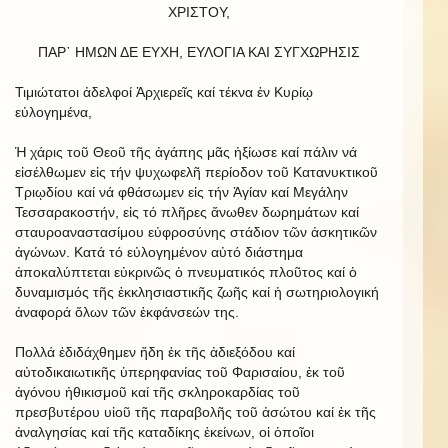
ΧΡΙΣΤΟΥ,
ΠΑΡ᾿ HΜΩΝ ΔΕ ΕΥΧΗ, ΕΥΛΟΓΙΑ ΚΑΙ ΣΥΓΧΩΡΗΣΙΣ
Τιμιώτατοι ἀδελφοί Ἀρχιερεῖς καί τέκνα ἐν Κυρίῳ
εὐλογημένα,
Ἡ χάρις τοῦ Θεοῦ τῆς ἀγάπης μᾶς ἠξίωσε καί πάλιν νά
εἰσέλθωμεν εἰς τήν ψυχωφελῆ περίοδον τοῦ Κατανυκτικοῦ
Τριῳδίου καί νά φθάσωμεν εἰς τήν Ἁγίαν καί Μεγάλην
Τεσσαρακοστήν, εἰς τό πλῆρες ἄνωθεν δωρημάτων καί
σταυροαναστασίμου εὐφροσύνης στάδιον τῶν ἀσκητικῶν
ἀγώνων. Κατά τό εὐλογημένον αὐτό διάστημα
ἀποκαλύπτεται εὐκρινῶς ὁ πνευματικός πλοῦτος καί ὁ
δυναμισμός τῆς ἐκκλησιαστικῆς ζωῆς καί ἡ σωτηριολογική
ἀναφορά ὅλων τῶν ἐκφάνσεών της.
Πολλά ἐδιδάχθημεν ἤδη ἐκ τῆς ἀδιεξόδου καί
αὐτοδικαιωτικῆς ὑπερηφανίας τοῦ Φαρισαίου, ἐκ τοῦ
ἀγόνου ἠθικισμοῦ καί τῆς σκληροκαρδίας τοῦ
πρεσβυτέρου υἱοῦ τῆς παραβολῆς τοῦ ἀσώτου καί ἐκ τῆς
ἀναλγησίας καί τῆς καταδίκης ἐκείνων, οἱ ὁποῖοι