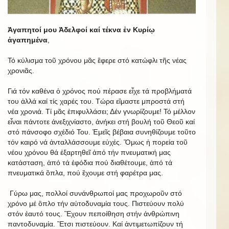
Ἀγαπητοί μου Ἀδελφοί καί τέκνα ἐν Κυρίῳ
ἀγαπημένα
,
Τό κύλισμα τοῦ χρόνου μᾶς ἒφερε στό κατώφλι τῆς νέας
χρονιᾶς.
Γιά τόν καθένα ὁ χρόνος πού πέρασε εἶχε τά προβλήματά
του ἀλλά καί τίς χαρές του. Τώρα εἲμαστε μπροστά στή
νέα χρονιά. Τί μᾶς ἐπιφυλλάσει; Δέν γνωρίζουμε! Τό μέλλον
εἶναι πάντοτε ἀνεξιχνίαστο, ἀνήκει στή βουλή τοῦ Θεοῦ καί
στό πάνσοφο σχέδιό Του. Ἐμεῖς βέβαια συνηθίζουμε τοῦτο
τόν καιρό νά ἀνταλλάσσουμε εὐχές. Ὅμως ἡ πορεία τοῦ
νέου χρόνου θά ἐξαρτηθεῖ ἀπό τήν πνευματική μας
κατάσταση, ἀπό τά ἐφόδια πού διαθέτουμε, ἀπό τά
πνευματικά ὃπλα, πού ἒχουμε στή φαρέτρα μας.
Γύρω μας, πολλοί συνάνθρωποί μας προχωροῦν στό
χρόνο μέ ὃπλο τήν αὐτοδυναμία τους. Πιστεύουν πολύ
στόν ἑαυτό τους. Ἒχουν πεποίθηση στήν ἀνθρώπινη
παντοδυναμία. Ἒτσι πιστεύουν. Καί ἀντιμετωπίζουν τή