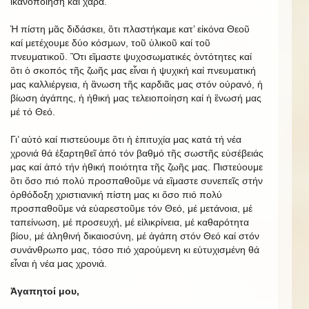
ἱκανοποίηση καί χαρά.
Ἡ πίστη μᾶς διδάσκει, ὃτι πλαστήκαμε κατ’ εἰκόνα Θεοῦ
καί μετέχουμε δύο κόσμων, τοῦ ὑλικοῦ καί τοῦ
πνευματικοῦ. Ὃτι εἲμαστε ψυχοσωματικές ὀντότητες καί
ὃτι ὁ σκοπός τῆς ζωῆς μας εἶναι ἡ ψυχική καί πνευματική
μας καλλιέργεια, ἡ ἂνωση τῆς καρδιᾶς μας στόν οὐρανό, ἡ
βίωση ἀγάπης, ἡ ἠθική μας τελειοποίηση καί ἡ ἓνωσή μας
μέ τό Θεό.
Γι’ αὐτό καί πιστεύουμε ὃτι ἡ ἐπιτυχία μας κατά τή νέα
χρονιά θά ἐξαρτηθεῖ ἀπό τόν βαθμό τῆς σωστῆς εὐσέβειάς
μας καί ἀπό τήν ἠθική ποιότητα τῆς ζωῆς μας. Πιστεύουμε
ὃτι ὅσο πιό πολύ προσπαθοῦμε νά εἲμαστε συνεπεῖς στήν
ὀρθόδοξη χριστιανική πίστη μας κι ὅσο πιό πολύ
προσπαθοῦμε νά εὐαρεστοῦμε τόν Θεό, μέ μετάνοια, μέ
ταπείνωση, μέ προσευχή, μέ εἰλικρίνεια, μέ καθαρότητα
βίου, μέ ἀληθινή δικαιοσύνη, μέ ἀγάπη στόν Θεό καί στόν
συνάνθρωπο μας, τόσο πιό χαρούμενη κι εὐτυχισμένη θά
εἶναι ἡ νέα μας χρονιά.
Ἀγαπητοί μου,