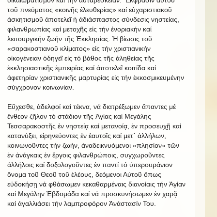
τοῦ πνεύματος «κοινῆς ἐλευθερίας» καί εὐχαριστιακοῦ
ἀσκητισμοῦ ἀποτελεῖ ἡ ἀδιάσπαστος σύνδεσις νηστείας,
φιλανθρωπίας καί μετοχῆς εἰς τήν ἐνοριακήν καί
λειτουργικήν ζωήν τῆς Ἐκκλησίας. Ἡ βίωσις τοῦ
«σαρακοστιανοῦ κλίματος» εἰς τήν χριστιανικήν
οἰκογένειαν ὁδηγεῖ εἰς τό βάθος τῆς ἀληθείας τῆς
ἐκκλησιαστικῆς ἐμπειρίας καί ἀποτελεῖ κοιτίδα καί
ἀφετηρίαν χριστιανικῆς μαρτυρίας εἰς τήν ἐκκοσμικευμένην
σύγχρονον κοινωνίαν.
Εὔχεσθε, ἀδελφοί καί τέκνα, νά διατρέξωμεν ἅπαντες μέ
ἔνθεον ζῆλον τό στάδιον τῆς Ἁγίας καί Μεγάλης
Τεσσαρακοστῆς ἐν νηστείᾳ καί μετανοίᾳ, ἐν προσευχῇ καί
κατανύξει, εἰρηνεύοντες ἐν ἑαυτοῖς καί μετ᾿ ἀλλήλων,
κοινωνοῦντες τήν ζωήν, ἀναδεικνυόμενοι «πλησίον» τῶν
ἐν ἀνάγκαις ἐν ἔργοις φιλανθρώποις, συγχωροῦντες
ἀλλήλοις καί δοξολογοῦντες ἐν παντί τό ὑπερουράνιον
ὄνομα τοῦ Θεοῦ τοῦ ἐλέους, δεόμενοι Αὐτοῦ ὅπως
εὐδοκήσῃ νά φθάσωμεν κεκαθαρμέναις διανοίαις τήν Ἁγίαν
καί Μεγάλην Ἑβδομάδα καί νά προσκυνήσωμεν ἐν χαρᾷ
καί ἀγαλλιάσει τήν λαμπροφόρον Ἀνάστασίν Του.