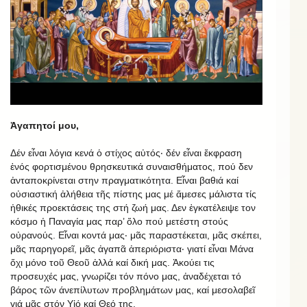
Ἀγαπητοί μου,
Δέν εἶναι λόγια κενά ὁ στίχος αὐτός‧ δέν εἶναι ἔκφραση
ἑνός φορτισμένου θρησκευτικά συναισθήματος, πού δεν
ἀνταποκρίνεται στην πραγματικότητα. Εἶναι βαθιά καί
οὐσιαστική ἀλήθεια τῆς πίστης μας μέ ἄμεσες μάλιστα τίς
ἠθικές προεκτάσεις της στή ζωή μας. Δεν ἐγκατέλειψε τον
κόσμο ἡ Παναγία μας παρ’ ὅλο πού μετέστη στούς
οὐρανούς. Εἶναι κοντά μας‧ μᾶς παραστέκεται, μᾶς σκέπει,
μᾶς παρηγορεῖ, μᾶς ἀγαπᾶ ἀπεριόριστα‧ γιατί εἶναι Μάνα
ὄχι μόνο τοῦ Θεοῦ ἀλλά καί δική μας. Ἀκούει τις
προσευχές μας, γνωρίζει τόν πόνο μας, ἀναδέχεται τό
βάρος τῶν άνεπίλυτων προβλημάτων μας, καί μεσολαβεῖ
γιά μᾶς στόν Υἱό καί Θεό της.