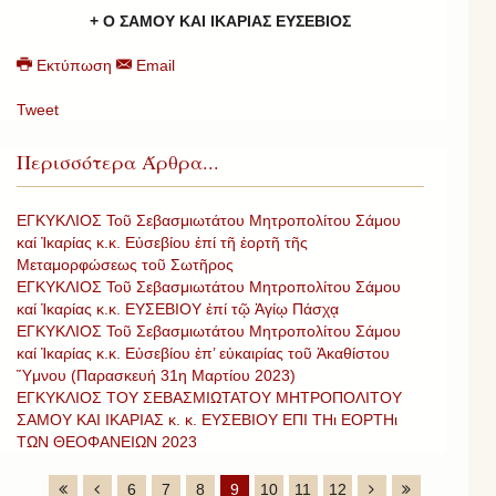
+ Ο ΣΑΜΟΥ ΚΑΙ ΙΚΑΡΙΑΣ ΕΥΣΕΒΙΟΣ
Εκτύπωση
Email
Tweet
Περισσότερα Άρθρα...
ΕΓΚΥΚΛΙΟΣ Τοῦ Σεβασμιωτάτου Μητροπολίτου Σάμου
καί Ἰκαρίας κ.κ. Εὐσεβίου ἐπί τῆ ἑορτῆ τῆς
Μεταμορφώσεως τοῦ Σωτῆρος
ΕΓΚΥΚΛΙΟΣ Τοῦ Σεβασμιωτάτου Μητροπολίτου Σάμου
καί Ἰκαρίας κ.κ. ΕΥΣΕΒΙΟΥ ἐπί τῷ Ἁγίῳ Πάσχᾳ
ΕΓΚΥΚΛΙΟΣ Τοῦ Σεβασμιωτάτου Μητροπολίτου Σάμου
καί Ἰκαρίας κ.κ. Εὐσεβίου ἐπ’ εὐκαιρίας τοῦ Ἀκαθίστου
Ὕμνου (Παρασκευή 31η Μαρτίου 2023)
ΕΓΚΥΚΛΙΟΣ ΤΟΥ ΣΕΒΑΣΜΙΩΤΑΤΟΥ ΜΗΤΡΟΠΟΛΙΤΟΥ
ΣΑΜΟΥ ΚΑΙ ΙΚΑΡΙΑΣ κ. κ. ΕΥΣΕΒΙΟΥ ΕΠΙ ΤΗι ΕΟΡΤΗι
ΤΩΝ ΘΕΟΦΑΝΕΙΩΝ 2023
6
7
8
9
10
11
12