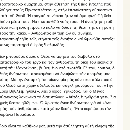
προπατορικό ἁμάρτημα, στήν ἀθέτηση τῆς θεῖας ἐντολῆς πού
δόθηκε στούς Πρωτοπλάστους, στήν ἐπανάσταση οὐσιαστικά
κατά τοῦ Θεοῦ. Ἡ τραγική συνέπεια ἦταν νά ἀμαυρωθεῖ ἡ θεία
εἰκόνα μέσα τους. Νά σκοτισθεῖ ὁ νοῦς τους. Ἡ ἀναζήτηση τοῦ
Θεοῦ καί ἡ κλίση πρός τό καλό νά δώσει τή θέση της στή ροπή
πρός τήν κακία. «Ἄνθρωπος ἐν τιμῇ ὤν οὐ συνῆκε,
παρασυνεβλήθη τοῖς κτήνεσι τοῖς ἀνοήτοις καί ὡμοιώθη αὐτοῖς»,
ὅπως παρατηρεῖ ὁ ἱερός Ψαλμωδός.
Δέν μποροῦσε ὅμως ὁ Θεός νά ἀφήσει τόν διάβολο στό
καταστροφικό του ἔργο καί τόν ἄνθρωπο, τή δική Του εἰκόνα σ’
αὐτή τήν ἐξαχρείωση, βυθισμένο στό σκοτάδι. Γίνεται, λοιπόν, ὁ
Θεός ἄνθρωπος, προκειμένου νά ἀνυψώσει τήν πεσμένη μας
φύση. Μέ τήν ἔνσαρκή Του οἰκονομία μᾶς κάνει καί πάλι παιδιά
τοῦ Θεοῦ κατά χάριν ἀδελφούς καί συγκληρονόμους Του. «Τήν
Ἐδέμ Βηθλεέμ ἤνοιξε», λέει ὁ ἱερός Ὑμνωδός. Καί ὁ Μέγας
Ἀθανάσιος λακωνικά τό διατυπώνει: «Αὐτός ἐνηνθρώπησεν, ἵνα
ἡμεῖς θεοποιηθῶμεν». Ὁ Χριστός ἔγινε ἄνθρωπος γιά νά κάνει
ἐμᾶς τούς ἀνθρώπους κατά χάριν θεούς. Ἔτσι κερδίζουμε τόν
οὐράνιο Παράδεισο.
Ποιό εἶναι τό καθῆκον μας μετά τήν ἀσύλληπτη αύτή κίνηση τῆς