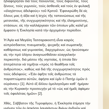
ἠδιαφόρησαν διά τούς πεινῶντας, τούς διψῶντας, τούς
ξένους, τούς γυμνούς, τούς ἀσθενεῖς καί τούς ἐν φυλακῇ
«ἐλαχίστους ἀδελφούς» τοῦ Κριτοῦ. Ἐφανερώθη δέ εἰς
ὅλους μας ἡ ἀξία καί ἡ ἰσχύς τῆς ταπεινώσεως καί τῆς
μετανοίας, τῆς συγχωρητικότητος καί τῆς ἐλεημοσύνης,
στάσεων, εἰς τήν καλλιέργειαν τῶν ὁποίων μᾶς καλεῖ μέ
ἔμφασιν ἡ Ἐκκλησία κατά τήν ἀρχομένην περίοδον.
Ἡ Ἁγία καί Μεγάλη Τεσσαρακοστή εἶναι καιρός
εὐπρόσδεκτος πνευματικῆς, ψυχικῆς καί σωματικῆς
καθάρσεως καί γυμνασίας, διερχομένων, ὡς ἠκούσαμεν
εἰς τήν πρό ὀλίγου ἀναγνωσθεῖσαν εὐαγγελικήν
περικοπήν, διά μέσου τῆς νηστείας, ἡ ὁποία δέν
ἐπιτρέπεται νά τηρῆται «πρός τό θεαθῆναι τοῖς
ἀνθρώποις», καθώς καί διά τῆς συγχωρητικότητος πρός
τούς ἀδελφούς: «Ἐάν ἀφῆτε τοῖς ἀνθρώποις τά
παραπτώματα αὐτῶν, ἀφήσει καί ὑμῖν ὁ Πατήρ ὑμῶν ὁ
οὐράνιος» [1]. Αὐτό ἐξ ἄλλου ὁμολογοῦμεν καθ᾿ ἡμέραν
εἰς τήν Κυριακήν προσευχήν μέ τό «ὡς καί ἡμεῖς ἀφίεμεν
τοῖς ὀφειλέταις ἡμῶν» [2].
Χθές, Σάββατον τῆς Τυροφάγου, ἡ Ἐκκλησία ἐτίμησε τήν
μνήμην τῶν ἐν ἀσκήσει λαμψάντων Ἁγίων ἀνδρῶν καί