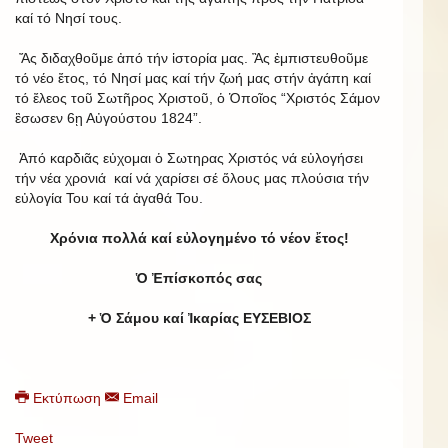
καί τό Νησί τους.
Ἄς διδαχθοῦμε ἀπό τήν ἱστορία μας. Ἂς ἐμπιστευθοῦμε
τό νέο ἔτος, τό Νησί μας καί τήν ζωή μας στήν ἀγάπη καί
τό ἔλεος τοῦ Σωτῆρος Χριστοῦ, ὁ Ὁποῖος “Χριστός Σάμον
ἒσωσεν 6ῃ Αὐγούστου 1824”.
Ἀπό καρδιᾶς εὐχομαι ὁ Σωτηρας Χριστός νά εὐλογήσει
τήν νέα χρονιά καί νά χαρίσει σέ ὅλους μας πλούσια τήν
εὐλογία Του καί τά ἀγαθά Του.
Χρόνια πολλά καί εὐλογημένο τό νέον ἔτος!
Ὁ Ἐπίσκοπός σας
+ Ὁ Σάμου καί Ἰκαρίας ΕΥΣΕΒΙΟΣ
Εκτύπωση
Email
Tweet