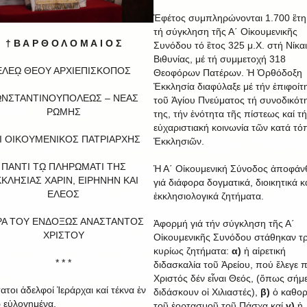
Ἐφέτος συμπληρώνονται 1.700 ἒτ
τή σύγκληση τῆς Α΄ Οἰκουμενικῆς
† Β Α Ρ Θ Ο Λ Ο Μ Α Ι Ο Σ
Συνόδου τό ἒτος 325 μ.Χ. στή Νίκα
Βιθυνίας, μέ τή συμμετοχή 318
ΕΛΕῼ ΘΕΟΥ ΑΡΧΙΕΠΙΣΚΟΠΟΣ
Θεοφόρων Πατέρων. Ἡ Ὀρθόδοξη
Ἐκκλησία διαφύλαξε μέ τήν ἐπιφοίτ
ΩΝΣΤΑΝΤΙΝΟΥΠΟΛΕΩΣ – ΝΕΑΣ
τοῦ Ἁγίου Πνεύματος τή συνοδικότ
ΡΩΜΗΣ
της, τήν ἑνότητα τῆς πίστεως καί τ
εὐχαριστιακή κοινωνία τῶν κατά τό
Ι ΟΙΚΟΥΜΕΝΙΚΟΣ ΠΑΤΡΙΑΡΧΗΣ
Ἐκκλησιῶν.
ΠΑΝΤΙ Τῼ ΠΛΗΡΩΜΑΤΙ ΤΗΣ
Ἡ Α΄ Οἰκουμενική Σύνοδος ἀποφάν
ΚΛΗΣΙΑΣ ΧΑΡΙΝ, ΕΙΡΗΝΗΝ ΚΑΙ
γιά διάφορα δογματικά, διοικητικά κ
EΛΕΟΣ
ἐκκλησιολογικά ζητήματα.
ΡΑ ΤΟΥ ΕΝΔΟΞΩΣ ΑΝΑΣΤΑΝΤΟΣ
Ἀφορμή γιά τήν σύγκληση τῆς Α΄
ΧΡΙΣΤΟΥ
Οἰκουμενικῆς Συνόδου στάθηκαν τρ
κυρίως ζητήματα:
α)
ἡ αἱρετική
* * *
διδασκαλία τοῦ Ἀρείου, πού ἔλεγε 
Χριστός δέν εἶναι Θεός, (ὅπως σήμ
ατοι ἀδελφοί Ἱεράρχαι καί τέκνα ἐν
διδάσκουν οἱ Χιλιαστές),
β)
ὁ καθορ
 εὐλογημένα,
τοῦ ἑορτασμοῦ τοῦ Πάσχα καί
γ)
ἡ