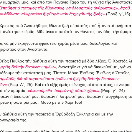
ν ἁμαρτιῶν μας, καί ἀπό τόν Πανάγιο Τάφο του τή νύχτα τῆς Ἀναστάσε
επήδησε ὁ ποταμός τῆς ἀθανασίας γιά ὅλους τούς ἀνθρώπους», ἀφοῦ
αν ἀδύνατο νά κρατήσει ἡ φθορά «τόν ἀρχηγόν τῆς ζωῆς»
(Πραξ. γ΄,15).
Χριστός πού Ἀναστήθηκε, ἔδωσε ζωή σ’ αὐτούς πού ἦταν στά μνήματα
ί ἀνέστησε κι ἐμᾶς. Μᾶς ἀνέστησε ἀπό τόν θάνατο, τόν ἅδη, τήν ἁμαρτί
ς νά μήν ἐκρήγνυται ἡφαίστειο χαρᾶς μέσα μας, δοξολογίας καί
χαριστίας στόν Ἀναστάντα·
θεῖος Παῦλος τήν ἀλήθεια αὐτή τήν παριστᾶ μέ δύο λέξεις. Ὁ Χριστός λέ
γέρθη διά τήν δικαίωσιν ἡμῶν»
, ἀναστήθηκε γιά νά δικαιωθοῦμε , γιά νά
λάξουμε τήν κατάστασή μας. Τίποτε. Μόνο Ἐκεῖνος. Ἐκεῖνος ὁ Ὁποῖος
αρεδόθη διά τά παραπτώματα ἡμῶν καί ἡγέρθη διά τήν δικαίωσιν
ῶν»
(Ρωμ. Δ΄, 25). Καί στό ἐξῆς ἐμεῖς οἱ ἔνοχοι, οἱ ἀποστάτες, οἱ νεκροί
ό τήν ἁμαρτία,
«δικαιούμεθα δωρεάν τῇ αὐτοῦ χάριτι»
(Ρωμ. γ΄, 24).
ρεάν ἡ δικαίωσή μας, δωρεάν ἡ λύτρωσή μας, δωρεάν ἡ συγχώρεσή μ
ρεάν ἡ σωτηρία μας . Μόνο μέ τήν Χάρι Του!
ν ἀλήθεια αὐτή τήν παριστᾶ ἡ Ὀρθόδοξη Ἐκκλησία καί μέ τήν
κονογραφία της.
Κύριος πιάνοντας τόν Ἀδάμ ἀπό τό χέρι, δέν τόν πιάνει ἀπό τήν παλάμη