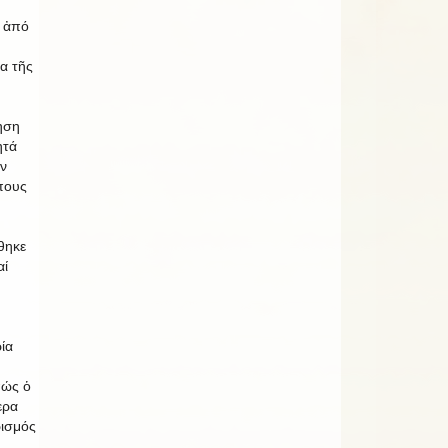
η ἀπό
ια τῆς
ηση
ητά
ήν
πους
θηκε
αί
ία
πώς ὁ
ερα
ισμός