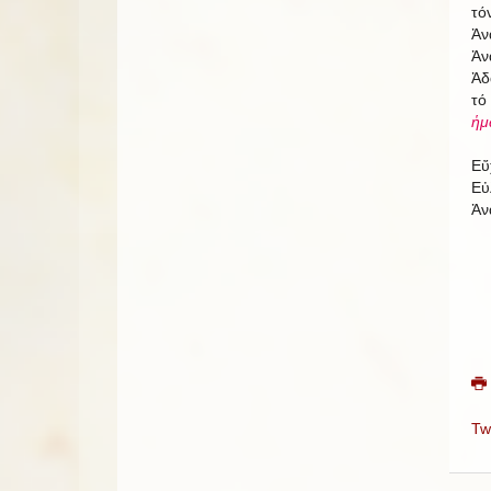
τό
Ἀν
Ἀν
Ἀδ
τό
ἡμ
Εὔ
Εὐ
Ἀν
Tw