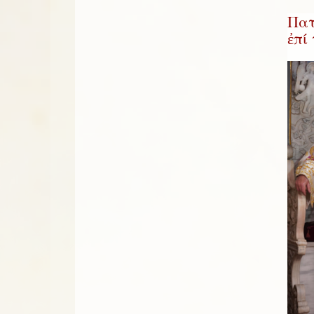
Πατ
ἐπί