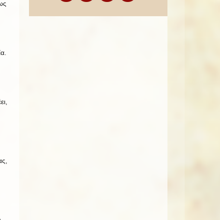
ως
.
α.
ει,
ας,
,