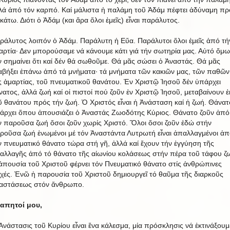
λά ἀπό τόν καρπό. Καί μάλιστα ἡ παλάμη τοῦ Ἀδάμ πέφτει ἀδύναμη πρ
 κάτω. Διότι ὁ Ἀδάμ (και ἄρα ὅλοι ἐμεῖς) εἶναι παράλυτος.
ράλυτος λοιπόν ὁ Ἀδάμ. Παράλυτη ἡ Εὔα. Παράλυτοι ὅλοι ἐμεῖς ἀπό τή
αρτία· Δεν μπορούσαμε νά κάνουμε κάτι γιά τήν σωτηρία μας. Αὐτό ὅμω
ν σημαίνει ὅτι καί δέν θά σωθοῦμε. Θά μᾶς σώσει ὁ Ἀναστάς. Θά μᾶς
αβήξει ἐπάνω ἀπό τά μνἠματα· τά μνήματα τῶν κακιῶν μας, τῶν παθῶν
ς ἁμαρτίας, τοῦ πνευματικοῦ θανάτου. Ἐν Χριστῷ Ἰησοῦ δέν ὑπάρχει
νατος, ἀλλά ζωή καί οἱ πιστοί πού ζοῦν ἐν Χριστῷ Ἰησοῦ, μεταβαίνουν ἐ
ῦ θανάτου πρός τήν ζωή. Ὁ Χριστός εἶναι ἡ Ἀνάσταση καί ἡ ζωή. Θάνατ
άρχει ὅπου ἀπουσιάζει ὁ Ἀναστάς Ζωοδότης Κύριος. Θάνατο ζοῦν ἀπό
ν παροῦσα ζωή ὅσοι ζοῦν χωρίς Χριστό. Ὅλοι ὅσοι ζοῦν ἐδώ στήν
ροῦσα ζωή ἑνωμένοι μέ τόν Ἀναστάντα Λυτρωτή εἶναι ἀπαλλαγμένοι ἀπ
ν πνευματικό θάνατο τώρα στή γῆ, ἀλλά καί ἔχουν τήν ἐγγύηση τῆς
αλλαγῆς ἀπό τό θάνατο τῆς αἰωνίου κολάσεως στήν πέρα τοῦ τάφου ζ
ἀπουσία τοῦ Χριστοῦ φέρνει τόν Πνευματικό θάνατο στίς ἀνθρώπινες
χές. Ἐνῶ ἡ παρουσία τοῦ Χριστοῦ δημιουργεῖ τό θαῦμα τῆς διαρκοῦς
αστάσεως στόν ἄνθρωπο.
απητοί μου,
Ἀνάστασις τοῦ Κυρίου εἶναι ἕνα κάλεσμα, μία πρόσκλησις νά ἐκτινάξουμ