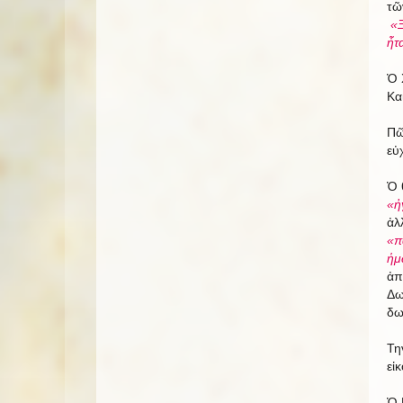
τῶ
«Ξ
ἦτ
Ὁ 
Κα
Πῶ
εὐ
Ὁ 
«ἠ
ἀλ
«π
ἡμ
ἀπ
Δω
δω
Τη
εἰ
Ὁ 