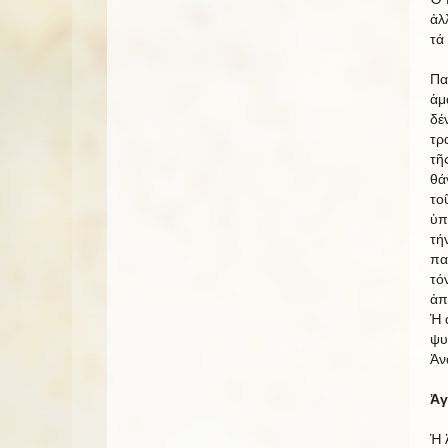
ἀλ
τά
Πα
ἁμ
δέ
τρ
τῆ
θά
το
ὑπ
τή
πα
τό
ἀπ
Ἡ 
ψυ
Ἀν
Ἀγ
Ἡ 