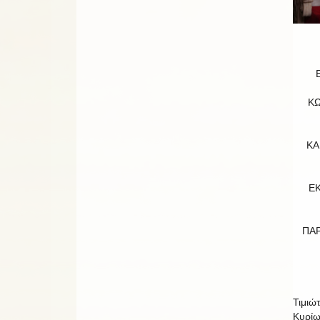
Κ
ΚΑ
ΕΚ
ΠΑ
Τιμιώτ
Κυρίῳ