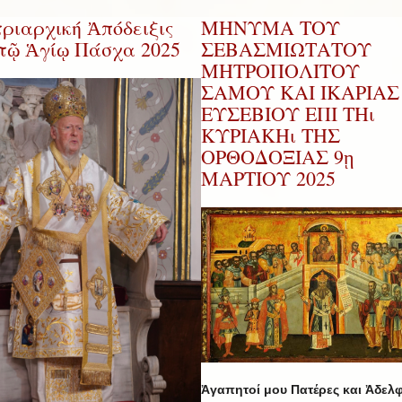
ριαρχική Ἀπόδειξις
ΜΗΝΥΜΑ ΤΟΥ
 τῷ Ἁγίῳ Πάσχα 2025
ΣΕΒΑΣΜΙΩΤΑΤΟΥ
ΜΗΤΡΟΠΟΛΙΤΟΥ
ΣΑΜΟΥ ΚΑΙ ΙΚΑΡΙΑΣ 
ΕΥΣΕΒΙΟΥ ΕΠΙ ΤΗι
ΚΥΡΙΑΚΗι ΤΗΣ
ΟΡΘΟΔΟΞΙΑΣ 9ῃ
ΜΑΡΤΙΟΥ 2025
Ἀγαπητοί μου Πατέρες και Ἀδελφ