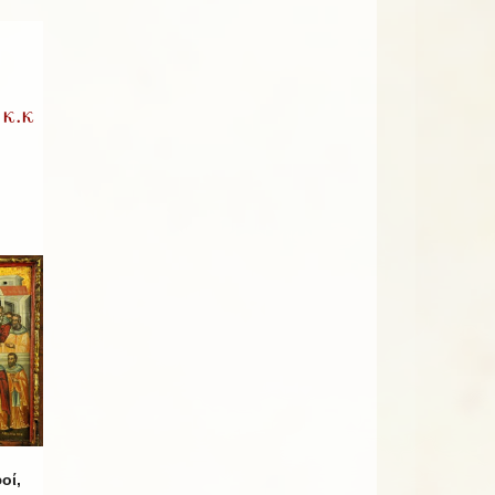
κ.κ
οί,