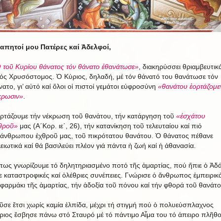
απητοί μου Πατέρες καί Ἀδελφοί,
 τοῦ Κυρίου θάνατος τόν θάνατο ἐθανάτωσε»
, διακηρύσσει θριαμβευτικ
ρός Χρυσόστομος. Ὁ Κύριος, δηλαδή, μέ τόν θάνατό του θανάτωσε τόν
νατο, γι’ αὐτό καί ὅλοι οἱ πιστοί γεμάτοι εὐφροσύνη
«θανάτου ἑορτάζομε
κρωσιν»
.
ορτάζουμε τήν νέκρωση τοῦ θανάτου, τήν κατάργηση τοῦ
«ἐσχάτου
θροῦ»
μας (Α΄Κορ. ιε΄, 26), τήν κατανίκηση τοῦ τελευταίου καί πιό
άνθρωπου ἐχθροῦ μας, τοῦ πικρότατου θανάτου. Ὁ θάνατος πέθανε
λειωτικά καί θά βασιλεύει πλέον γιά πάντα ἡ ζωή καί ἡ ἀθανασία.
ως γνωρίζουμε τό δηλητηριασμένο ποτό τῆς ἁμαρτίας, πού ἤπιε ὁ Ἀδά
χε καταστροφικές καί ὀλέθριες συνέπειες. Γνώρισε ὁ ἄνθρωπος ἐμπειρικ
 φαρμάκι τῆς ἁμαρτίας, τήν ἀδοξία τοῦ πόνου καί τήν φθορά τοῦ θανάτο
ῦσε ἔτσι χωρίς καμία ἐλπίδα, μέχρι τή στιγμή πού ὁ πολυεύσπλαχνος
ριος ἔσβησε πάνω στό Σταυρό μέ τό πάντιμο Αἷμα του τό ἀπειρο πλῆθ