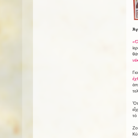
Ἀγ
«Ὁ
ἱε
θά
νέ
Γι
ἐχ
ἀπ
τε
Ὅπ
εἶ
τό
Ζο
Κύ