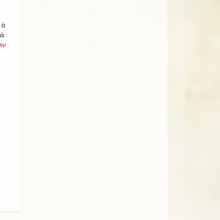
 ὁ
θά
ιν