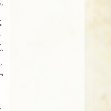
ός
ν
ς
,
κ
ος
ό
ωῆ.
ε