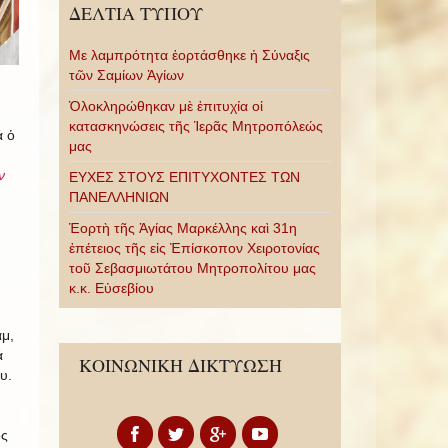
ΔΕΛΤΙΑ ΤΥΠΟΥ
Με λαμπρότητα ἑορτάσθηκε ἡ Σύναξις
τῶν Σαμίων Ἁγίων
Ὁλοκληρώθηκαν μὲ ἐπιτυχία οἱ
κατασκηνώσεις τῆς Ἱερᾶς Μητροπόλεώς
ά ὁ
μας
ν
ΕΥΧΕΣ ΣΤΟΥΣ ΕΠΙΤΥΧΟΝΤΕΣ ΤΩΝ
ΠΑΝΕΛΛΗΝΙΩΝ
Ἑορτὴ τῆς Ἁγίας Μαρκέλλης καὶ 31η
ἐπέτειος τῆς εἰς Ἐπίσκοπον Χειροτονίας
τοῦ Σεβασμιωτάτου Μητροπολίτου μας
κ.κ. Εὐσεβίου
μ,
ά
ΚΟΙΝΩΝΙΚΗ ΔΙΚΤΥΩΣΗ
υ.
ος