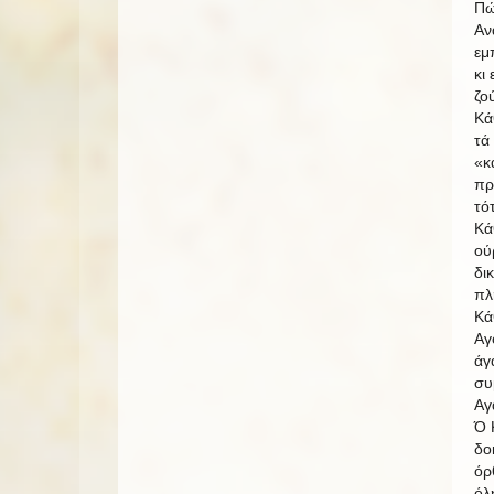
Πώ
Αν
εμ
κι 
ζο
Κά
τά
«κ
πρ
τό
Κά
ού
δι
πλ
Κά
Αγ
άγ
συ
Αγ
Ό Κ
δο
όρθ
όλ