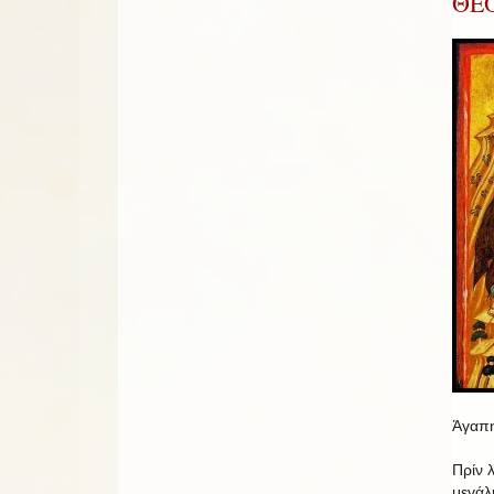
ΘΕ
Ἀγαπη
Πρίν 
μεγάλ