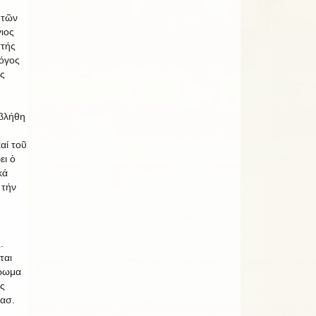
 τῶν
γιος
στής
Λόγος
ος
εβλήθη
αί τοῦ
ει ὁ
κά
 τήν
.
ται
ήρωμα
ως
ασ.