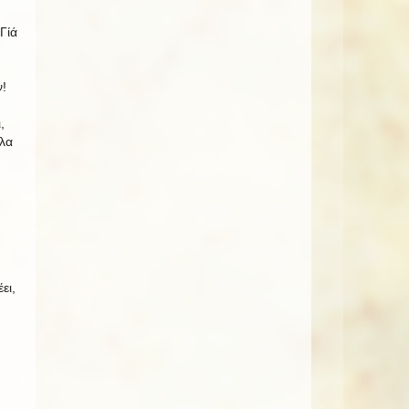
Γίά
!
,
όλα
ει,
!