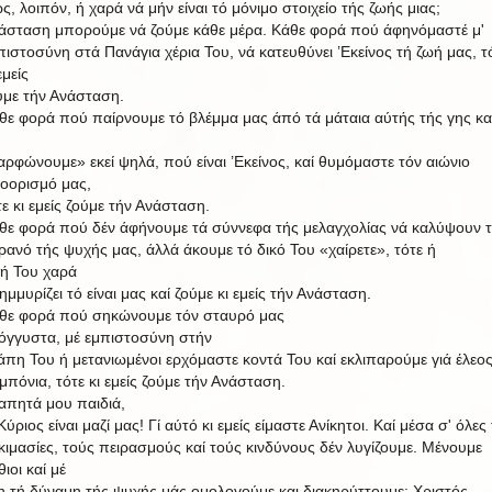
ς, λοιπόν, ή χαρά νά μήν είναι τό μόνιμο στοιχείο τής ζωής μιας;
άσταση
μπορούμε
νά
ζούμε
κάθε
μέρα.
Κάθε
φορά
πού
άφηνόμαστέ
μ'
πιστοσύνη στά Πανάγια χέρια Του, νά κατευθύνει ’Εκείνος τή ζωή μας, τ
εμείς
ύμε τήν Ανάσταση.
θε φορά πού παίρνουμε τό βλέμμα μας άπό τά μάταια αύτής τής γης κα
αρφώνουμε» εκεί ψηλά, πού είναι ’Εκείνος, καί θυμόμαστε τόν αιώνιο
οορισμό μας,
τε κι εμείς ζούμε τήν Ανάσταση.
θε
φορά πού δέν άφήνουμε
τά σύννεφα τής
μελαγχολίας νά καλύψουν 
ρανό τής
ψυχής
μας,
άλλά άκουμε τό δικό Του
«χαίρετε»,
τότε
ή
κή
Του
χαρά
ημμυρίζει τό είναι μας καί ζούμε κι εμείς τήν Ανάσταση.
θε
φορά
πού
σηκώνουμε
τόν
σταυρό
μας
όγγυστα,
μέ
εμπιστοσύνη
στήν
άπη
Του
ή
μετανιωμένοι
ερχόμαστε
κοντά
Του
καί
εκλιπαρούμε
γιά
έλεο
μπόνια, τότε κι εμείς ζούμε τήν Ανάσταση.
απητά μου παιδιά,
ύριος είναι μαζί μας! Γί αύτό κι εμείς είμαστε Ανίκητοι. Καί μέσα
σ'
όλες 
κιμασίες, τούς πειρασμούς καί τούς κινδύνους δέν λυγίζουμε. Μένουμε
ιοι καί μέ
η τή δύναμη τής ψυχής μάς ομολογούμε και διακηρύττουμε: Χριστός