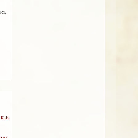
αι,
κ.κ