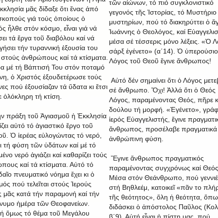
τῶν αἰώνων, τό πιό συγκλονιστικό
κκλησία μᾶς δίδαξε ὅτι ἕνας ἀπό
γεγονός τῆς Ἱστορίας, τό Μυστήριο
σκοπούς γιά τούς ὁποίους ὁ
μυστηρίων, πού τό διακηρύττει ὁ ἅ
ς ἦλθε στόν κόσμο, εἶναι γιά νά
Ἰωάννης ὁ Θεολόγος, καί Εὐαγγελι
σει τά ἔργα τοῦ διαβόλου καί νά
μέσα σέ τέσσερις μόνο λέξεις. «Ὁ 
γήσει τήν τυραννική ἐξουσία του
σάρξ ἐγένετο» (α΄14). Ὁ ὑπερούσι
στούς ἀνθρώπους καί τά κτίσματα.
Λόγος τοῦ Θεοῦ ἔγινε ἄνθρωπος!
α μέ τή Βάπτισή Του στόν ποταμό
νη, ὁ Χριστός ἐξουδετέρωσε τούς
Αὐτό δέν σημαίνει ὅτι ὁ Λόγος μετ
νες πού ἐξουσίαζαν τά ὕδατα κι ἔτσι
σέ ἄνθρωπο. Ὄχι! Ἀλλά ὅτι ὁ Θεός
ε ὁλόκληρη τή κτίση.
Λόγος, παραμένοντας Θεός, πῆρε κ
δούλου τή μορφή. «Ἐγένετο», γράφ
ν πράξη τοῦ Ἁγιασμοῦ ἡ Ἐκκλησία
ἱερός Εὐαγγελιστής, ἔγινε πραγματι
ζει αὐτό τό ἁγιαστικό ἔργο τοῦ
ἄνθρωπος, προσέλαβε πραγματικά
οῦ. Ὁ ἱερέας εὐλογώντας τό νερό,
ἀνθρώπινη φύση.
ει τή φύση τῶν ὑδάτων καί μέ τό
ένο νερό ἁγιάζει καί καθαρίζει τούς
Ἔγινε ἄνθρωπος πραγματικός
πους καί τά κτίσματα. Αὐτό τό
παραμένοντας συγχρόνως καί Θεός
αῖο πνευματικό νόημα ἔχει κι ὁ
Μέσα στόν Θεάνθρωπο, πού γεννιέ
μός πού τελεῖται στούς Ἱερούς
στή Βηθλεέμ, κατοικεῖ «πᾶν το πλ
 μᾶς κατά τήν παραμονή καί τήν
τῆς θεότητος», ὅλη ἡ θεότητα, ὅπ
νυμο ἡμέρα τῶν Θεοφανείων.
διδάσκει ὁ ἀπόστολος Παῦλος (Κολ
ή ὅμως τό θέμα τοῦ Μεγάλου
β΄9). Αὐτή εἶναι ἡ πίστη μας, πού