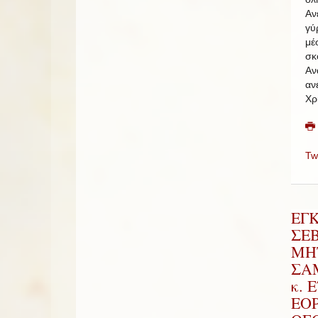
Αν
γύ
μέ
σκ
Αν
αν
Χρ
Tw
ΕΓ
ΣΕ
ΜΗ
ΣΑΜ
κ. 
ΕΟ