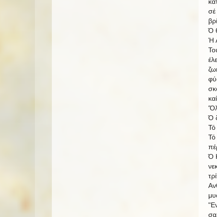
κα
σέ
βρ
Ό 
Ή 
Το
έλ
ζω
φύ
σκ
κα
'Ό
Ό 
Τό
Τό
πέ
Ό 
νε
τρ
Αν
μυ
"Ε
σα