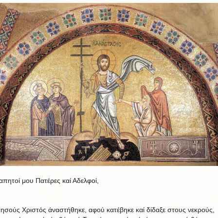
απητοί μου Πατέρες καί Αδελφοί,
Ιησούς
Χριστός
άναστήθηκε,
αφού
κατέβηκε
καί
δίδαξε
στους
νεκρούς,