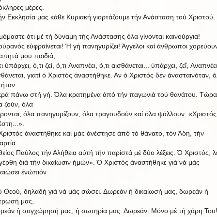
όκληρες μέρες.
ήν Εκκλησία μας κάθε Κυριακή γιορτάζουμε τήν Ανάσταση τού Χριστού. 
μόμαστε ότι μέ τή δύναμη τής Ανάστασης όλα γίνονται καινούργια!
ούρανός εύφραίνεται! Ή γή πανηγυρίζει! Άγγελοι καί άνθρωποι χορεύουν
απητά μου παιδιά,
ι
ύπάρχει,
ό,τι
ζεί,
ό,τι
Αναπνέει,
ό,τι
αισθάνεται...
ύπάρχει,
ζεΐ,
Αναπνέει
σθάνεται, γιατί ό Χριστός άναστήθηκε. Αν ό Χριστός δέν άνασταινόταν, 
 ήταν
κρά πάνω στή γή. Όλα κρατημένα άπό τήν παγωνιά τού θανάτου. Τώρα
α ζούν, όλα
ίρονται, όλα πανηγυρίζουν, όλα τραγουδούν καί όλα ψάλλουν: «Χριστός
έστη...».
Χριστός άναστήθηκε καί μάς άνέστησε άπό τό θάνατο, τόν Άδη, τήν
αρτία.
θείος Παύλος τήν Αλήθεια αύτή τήν παρίστά μέ δύο λέξεις. Ό Χριστός, λέ
γέρθη διά τήν δικαίωσιν ήμών».
Ό Χριστός άναστήθηκε γιά νά μάς
καιώσει ένώπιόν
ύ Θεού, δηλαδή γιά νά μάς σώσει. Δωρεάν ή δικαίωσή μας, δωρεάν ή
τρωσή μας,
ρεάν ή συγχώρησή
μας,
ή σωτηρία μας. Δωρεάν. Μόνο μέ τή χάρη Του