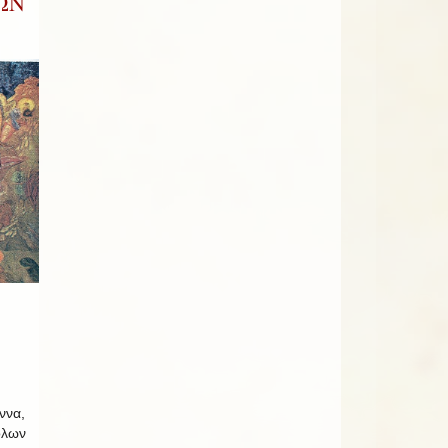
ΩΝ
ννα,
ὅλων