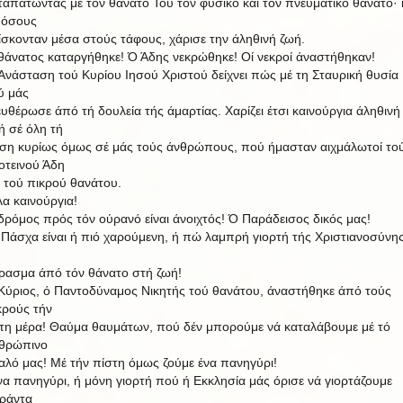
ταπατώντας μέ τόν θάνατό Του τόν φυσικό καί τόν πνευματικό θάνατο·
 όσους
ίσκονταν μέσα στούς τάφους, χάρισε την άληθινή ζωή.
θάνατος καταργήθηκε! Ό Άδης νεκρώθηκε! Οί νεκροί άναστήθηκαν!
Ανάσταση τού Κυρίου Ιησού Χριστού δείχνει πώς μέ τη Σταυρική θυσία
ύ μάς
ευθέρωσε άπό τή δουλεία τής άμαρτίας. Χαρίζει έτσι καινούργια άληθινή
ή σέ όλη τή
ση κυρίως όμως σέ μάς τούς άνθρώπους, πού ήμασταν αιχμάλωτοί το
οτεινού Άδη
ί τού πικρού θανάτου.
λα καινούργια!
δρόμος πρός τόν ούρανό είναι άνοιχτός! Ό Παράδεισος δικός μας!
 Πάσχα είναι ή πιό χαρούμενη, ή πώ λαμπρή γιορτή τής Χριστιανοσύνης
ρασμα άπό τόν θάνατο στή ζωή!
Κύριος, ό Παντοδύναμος Νικητής τού θανάτου, άναστήθηκε άπό τούς
κρούς τήν
ίτη
μέρα! Θαύμα θαυμάτων, πού δέν μπορούμε νά καταλάβουμε
μέ τό
θρώπινο
αλό μας! Μέ τήν πίστη όμως ζούμε ένα πανηγύρι!
να πανηγύρι, ή μόνη γιορτή πού ή Εκκλησία μάς όρισε νά γιορτάζουμε
ράντα