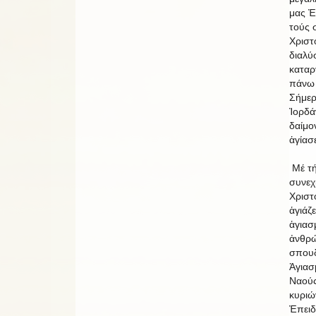
μας Ἐ
τούς 
Χριστό
διαλύ
καταρ
πάνω 
Σήμερ
Ἰορδά
δαίμο
ἁγίασ
Μέ τή
συνεχί
Χριστ
ἁγιάζ
ἁγιασμ
ἀνθρώ
σπουδ
Ἁγιασ
Ναούς
κυριώ
Ἐπειδ