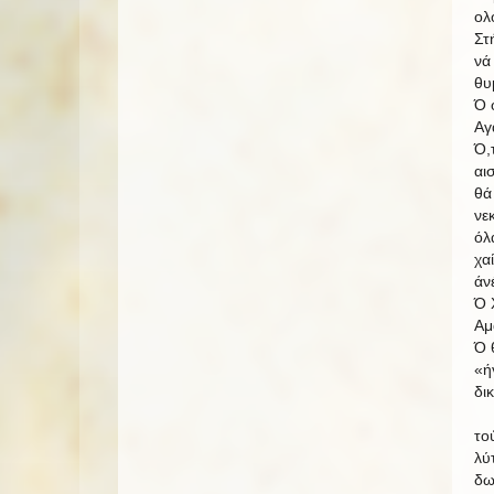
ολ
Στ
νά
θυ
Ό 
Αγ
Ό,τ
αι
θά
νε
όλ
χα
άν
Ό 
Αμ
Ό 
«ή
δι
το
λύ
δω