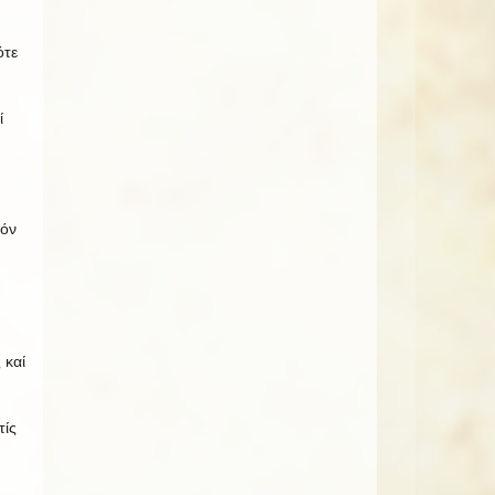
ότε
ί
τόν
ς
καί
τίς