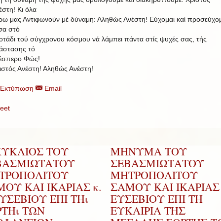
έστη!
Κι όλα
ρω μας Αντιφωνούν μέ δύναμη: Αληθώς Ανέστη! Εύχομαι καί προσεύχομ
σα στό
οτάδι τού σύγχρονου κόσμου νά λάμπει πάντα στίς ψυχές σας, τής
άστασης τό
έσπερο Φώς!
ιστός Ανέστη! Αληθώς Ανέστη!
Εκτύπωση
Email
eet
ΚΥΚΛΙΟΣ ΤΟΥ
ΜΗΝΥΜΑ ΤΟΥ
ΒΑΣΜΙΩΤΑΤΟΥ
ΣΕΒΑΣΜΙΩΤΑΤΟΥ
ΤΡΟΠΟΛΙΤΟΥ
ΜΗΤΡΟΠΟΛΙΤΟΥ
ΟΥ ΚΑΙ ΙΚΑΡΙΑΣ κ.
ΣΑΜΟΥ ΚΑΙ ΙΚΑΡΙΑΣ 
ΕΥΣΕΒΙΟΥ ΕΠΙ ΤΗι
ΕΥΣΕΒΙΟΥ ΕΠΙ ΤΗ
ΡΤΗι ΤΩΝ
ΕΥΚΑΙΡΙΑ ΤΗΣ