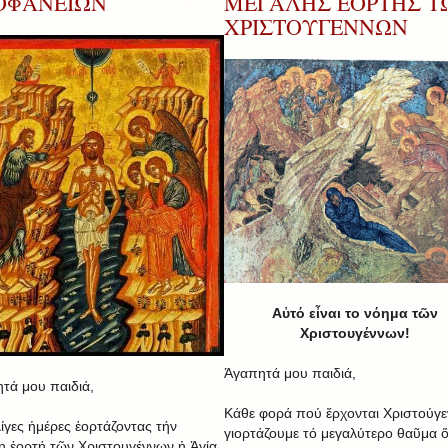
ΟΦΑΝΕΙΩΝ
ΜΕΓΑΛΗΣ ΕΟΡΤΗΣ Τ
ΧΡΙΣΤΟΥΓΕΝΝΩΝ
Αὐτό εἶναι το νόημα τῶν
Χριστουγέννων!
Ἀγαπητά μου παιδιά,
τά μου παιδιά,
Κάθε φορά πού ἔρχονται Χριστούγε
λίγες ἡμέρες ἐορτάζοντας τήν
γιορτάζουμε τό μεγαλύτερο θαῦμα 
η ἑορτή τῶν Χριστουγέννων ἡ Ἁγία