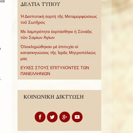
καί
ΔΕΛΤΙΑ ΤΥΠΟΥ
Ἡ Δεσποτική ἑορτή τῆς Μεταμορφώσεως
τοῦ Σωτῆρος
Με λαμπρότητα ἑορτάσθηκε ἡ Σύναξις
τῶν Σαμίων Ἁγίων
Ὁλοκληρώθηκαν μὲ ἐπιτυχία οἱ
ύ
κατασκηνώσεις τῆς Ἱερᾶς Μητροπόλεώς
μας
ΕΥΧΕΣ ΣΤΟΥΣ ΕΠΙΤΥΧΟΝΤΕΣ ΤΩΝ
ΠΑΝΕΛΛΗΝΙΩΝ
.
ΚΟΙΝΩΝΙΚΗ ΔΙΚΤΥΩΣΗ