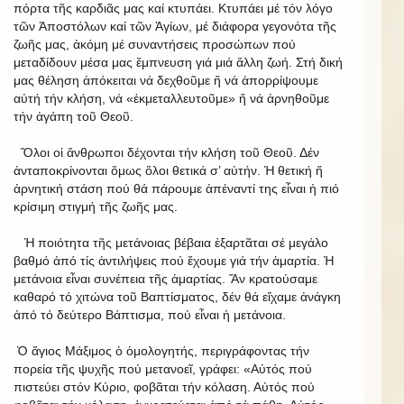
πόρτα τῆς καρδιᾶς μας καί κτυπάει. Κτυπάει μέ τόν λόγο
τῶν Ἀποστόλων καί τῶν Ἁγίων, μέ διάφορα γεγονότα τῆς
ζωῆς μας, ἀκόμη μέ συναντήσεις προσώπων πού
μεταδίδουν μέσα μας ἔμπνευση γιά μιά ἄλλη ζωή. Στή δική
μας θέληση ἀπόκειται νά δεχθοῦμε ἤ νά ἀπορρίψουμε
αὐτή τήν κλήση, νά «ἐκμεταλλευτοῦμε» ἤ νά ἀρνηθοῦμε
τήν ἀγάπη τοῦ Θεοῦ.
Ὅλοι οἱ ἄνθρωποι δέχονται τήν κλήση τοῦ Θεοῦ. Δέν
ἀνταποκρίνονται ὅμως ὅλοι θετικά σ’ αὐτήν. Ἡ θετική ἤ
ἀρνητική στάση πού θά πάρουμε ἀπέναντί της εἶναι ἡ πιό
κρίσιμη στιγμή τῆς ζωῆς μας.
Ἡ ποιότητα τῆς μετάνοιας βέβαια ἐξαρτᾶται σέ μεγάλο
βαθμό ἀπό τίς ἀντιλήψεις πού ἔχουμε γιά τήν ἁμαρτία. Ἡ
μετάνοια εἶναι συνέπεια τῆς ἁμαρτίας. Ἄν κρατούσαμε
καθαρό τό χιτώνα τοῦ Βαπτίσματος, δέν θά εἴχαμε ἀνάγκη
ἀπό τό δεύτερο Βάπτισμα, πού εἶναι ἡ μετάνοια.
Ὁ ἅγιος Μάξιμος ὁ ὁμολογητής, περιγράφοντας τήν
πορεία τῆς ψυχῆς πού μετανοεῖ, γράφει: «Αὐτός πού
πιστεύει στόν Κύριο, φοβᾶται τήν κόλαση. Αὐτός πού