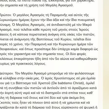
ὅλους ἐσάς τά πιστά παιδιά τῆς Ἐκκλησίας γιά τόν χαρακτήρα,
τήν σημασία καί τή χρήση τοῦ Μεγάλη Ἁγιασμοῦ.
Πρώτον. Ὁ μεγάλος Ἁγιασμός τή Παραμονῆς καί αὐτός τῆς
Κυριωνύμου ἡμέρας ἔχουν τήν ἴδια ἀξία καί τήν ἴδια πνευματική
δύναμη. Ὁ Μεγάλος Ἁγιασμός, σέ ἀντιδιαστολή μέ τόν Μικρό
Ἁγιασμό, πού τελεῖται κάθε πρώτη τοῦ μηνός στούς Ἱερούς
Ναούς ἤ σέ κάποια περιστατική ἀνάγκη στίς οἰκίες τῶν πιστῶν,
γίνεται σέ ἀνάμνηση τῆς Βαπτίσεως τοῦ Κυρίου, τελεῖται δύο
φορές τό χρόνο, τήν Παραμονή καί τήν Κυριώνυμο ἡμέρα τῶν
Θεοφανείων, καί ὅπως προείπαμε δέν ὑπάρχει καμία διαφορά ὡς
πρός τόν χαρακτήρα καί τήν σημασία τους. Οἱ δύο φορές
τελέσεως ἐπεκράτησαν ἤδη ἀπό τόν 5ο αἰώνα καί καθιερώθηκαν
κυρίως γιά πρακτικούς λόγους.
Δεύτερον. Τόν Μεγάλο Ἁγιασμό μποροῦμε νά τόν φυλάσσουμε
μέ εὐλάβεια στήν οἰκία μας. Ὁ ἱερός Χρυσόστομος σέ μία ὁμιλία
του γιά τ;o Βάπτισμα τοῦ Χριστοῦ (De babtismo Christi), ὁμιλεῖ
γιά τή συνήθεια τῶν πιστῶν νά ἀντλοῦν ἀπό τό ἁγιαζόμενο κατά
τήν ἑορτή αὐτή νερό καί νά τό διατηροῦν στά σπίτια τους καθ’
ὅλη τή διάρκεια τοῦ ἔτους καί ἐπί δύο καί τρία ἀκόμα ἔτη.
Σκοπός τούς ἦταν νά πίνουν ἀπό αὐτό ἤ νά χρίωνται καί νά
ἁγιάζονται ἄν κατά τή διάρκεια τοῦ ἔτους εὐρίσκοντο σέ ψυχική ἤ