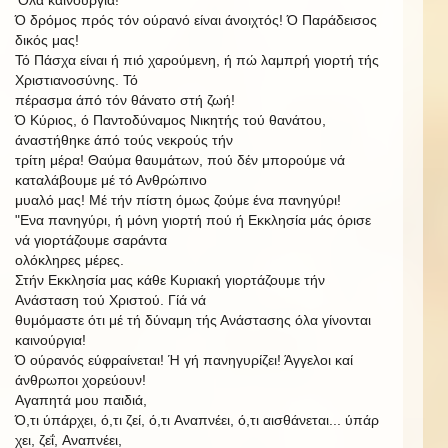
Ό δρόμος πρός τόν ούρανό είναι άνοιχτός! Ό Παράδεισος
δικός μας!
Τό Πάσχα είναι ή πιό χαρούμενη, ή πώ λαμπρή γιορτή τής
Χριστιανοσύνης. Τό
πέρασμα άπό τόν θάνατο στή ζωή!
Ό Κύριος, ό Παντοδύναμος Νικητής τού θανάτου,
άναστήθηκε άπό τούς νεκρούς τήν
τρίτη
μέρα! Θαύμα θαυμάτων, πού δέν μπορούμε νά
καταλάβουμε
μέ τό Ανθρώπινο
μυαλό μας! Μέ τήν πίστη όμως ζούμε ένα πανηγύρι!
"Ενα πανηγύρι, ή μόνη γιορτή πού ή Εκκλησία μάς όρισε
νά γιορτάζουμε σαράντα
ολόκληρες μέρες.
Στήν Εκκλησία μας κάθε Κυριακή γιορτάζουμε τήν
Ανάσταση τού Χριστού. Γίά νά
θυμόμαστε ότι μέ τή δύναμη τής Ανάστασης όλα γίνονται
καινούργια!
Ό ούρανός εύφραίνεται! Ή γή πανηγυρίζει! Άγγελοι καί
άνθρωποι χορεύουν!
Αγαπητά μου παιδιά,
Ό,τι
ύπάρχει,
ό,τι
ζεί,
ό,τι
Αναπνέει,
ό,τι
αισθάνεται...
ύπάρ
χει,
ζεΐ,
Αναπνέει,