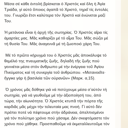
Μέσα σέ κάθε ἐντολή βρίσκεται ὁ Χριστός καί ὅλη ἡ Ἁγία
Τριάδα, γί αὐτό ὅποιος ἀγαπᾶ τό Χριστό, τηρεῖ τίς ἐντολές
του. Γνωρίζει ἔτσι καλύτερα τόν Χριστό καί ἑνώνεται μαζί
Του.
Ἡ μετάνοια εἶναι ἡ ἀρχή τῆς σωτηρίας. Ὁ Χριστός αἴρει τίς
ἁμαρτίες μας. Μᾶς καθαρίζει μέ τό αἷμα Του. Μᾶς σώζει μέ
τή θυσία Του. Μᾶς ἀναγεννᾶ μέ τή ζωοποιό χάρη Του.
Μέ τό πρῶτο κήρυγμά του ὁ Χριστός μᾶς ἀποκάλυψε τό
θεμέλιό της πνευματικῆς ζωῆς, δηλαδή τῆς ζωῆς πού
γεννιέται μέσα στόν ἄνθρωπο μέ τήν ἐνέργεια τοῦ Ἁγίου
Πνεύματος καί τή συνεργία τοῦ ἀνθρώπου. «Μετανοεῖτε·
ἤγγικε γάρ ἡ βασιλεία τῶν οὐρανῶν» (Μαρκ. α,15).
Ὁ χρόνος μᾶς δόθηκε γιά νά πετύχουμε μέσα σ’αὐτόν τή
σωτηρία, γιά νά γευθοῦμε μέ τήν ἀξιοποίησή του, ἀπό
τώρα, τήν αἰωνιότητα. Ὁ Χριστός κτυπᾶ τήν πόρτα τῆς
καρδιᾶς μᾶς μέχρι τήν τελευταία μας πνοή. Γί αὐτό δέν
πρέπει ποτέ νά πέφτουμε στήν ἀδράνεια, ἀπελπισμένοι
γιά τόν πολύτιμο χρόνο πού χάσαμε. Δέν σκεφτόμαστε τόν
χρόνο πού χάθηκε. Προσπαθοῦμε νά ἐκμεταλλευτοῦμε τόν