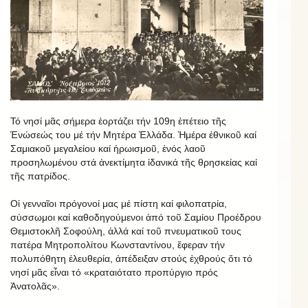
Τό νησί μᾶς σήμερα ἑορτάζει τήν 109η ἐπέτειο τῆς
Ἑνώσεώς του μέ τήν Μητέρα Ἑλλάδα. Ἡμέρα ἐθνικοῦ καί
Σαμιακοῦ μεγαλείου καί ἡρωισμοῦ, ἑνός λαοῦ
προσηλωμένου στά ἀνεκτίμητα ἰδανικά τῆς θρησκείας καί
τῆς πατρίδος.
Οἱ γενναῖοι πρόγονοί μας μέ πίστη καί φιλοπατρία,
σύσσωμοι καί καθοδηγούμενοι ἀπό τοῦ Σαμίου Προέδρου
Θεμιστοκλῆ Σοφούλη, ἀλλά καί τοῦ πνευματικοῦ τους
πατέρα Μητροπολίτου Κωνσταντίνου, ἔφεραν τήν
πολυπόθητη ἐλευθερία, ἀπέδειξαν στούς ἐχθρούς ὅτι τό
νησί μᾶς εἶναι τό «κραταιότατο προπύργιο πρός
Ἀνατολᾶς».