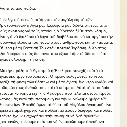
Ἀγαπητά μου παιδιά,
Πρίν λίγες ἡμέρες ἐορτάζοντας τήν μεγάλη ἑορτή τῶν
Χριστουγέννων ἡ Ἁγία μας Ἐκκλησία μᾶς δίδαξε ὅτι ἕνας ἀπό
τούς σκοπούς γιά τούς ὁποίους ὁ Χριστός ἦλθε στόν κόσμο,
εἶναι γιά νά διαλύσει τά ἔργα τοῦ διαβόλου καί νά καταργήσει τήν
τυραννική ἐξουσία του πάνω στούς ἀνθρώπους καί τά κτίσματα.
Σήμερα μέ τή Βάπτισή Του στόν ποταμό Ἰορδάνη, ὁ Χριστός
ἐξουδετέρωσε τούς δαίμονες πού ἐξουσίαζαν τά ὕδατα κι ἔτσι
ἁγίασε ὁλόκληρη τή κτίση.
Μέ τήν πράξη τοῦ Ἁγιασμοῦ ἡ Ἐκκλησία συνεχίζει αὐτό τό
ἁγιαστικό ἔργο τοῦ Χριστοῦ. Ὁ ἱερέας εὐλογώντας τό νερό,
ἁγιάζει τή φύση τῶν ὑδάτων καί μέ τό ἁγιασμένο νερό ἁγιάζει καί
καθαρίζει τούς ἀνθρώπους καί τά κτίσματα. Αὐτό τό σπουδαῖο
πνευματικό νόημα ἔχει κι ὁ Ἁγιασμός πού τελεῖται στούς Ἱερούς
Ναούς μᾶς κατά τήν παραμονή καί τήν κυριώνυμο ἡμέρα τῶν
Θεοφανείων. Ἐπειδή ὅμως τό θέμα τοῦ Μεγάλου Ἁγιασμοῦ εἶναι
ἀρκετά παρεξηγημένο καί πολλοί πιστεύουν διάφορα καί πολλές
πλάνες ἔχουν εἰσχωρήσει στήν πνευματική ζωή ἀρκετῶν
χριστιανῶν, κρίνουμε σκόπιμο νά ἐνημερώσουμε ὑπεύθυνα