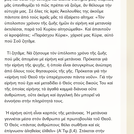
μᾶς ὑπενθυμίζει τό πῶς πρέπει νά ζοῦμε, ἄν θέλουμε τήν
εὐτυχία μας. Σέ ὅλες τίς ἱερές Ἀκολουθίες της ἀκοῦμε
πάντοτε ἀπό τούς ἱερεῖς μᾶς τό ἐξαίρετο αἴτημα: «Τόν
ὑπολοιπον χρόνον τῆς ζωῆς ἡμῶν ἐν εἰρήνη καί μετανοίᾳ
ἐκτελέσαι, παρά τοῦ Κυρίου αἰτησώμεθα». Καί ἀπαντοῦν
οἱ ἱεροψάλτες: «Παράσχου Κύριε», χάρισέ μας Κύριε, αὐτό
πού Σοῦ ζητᾶμε.
Τί ζητᾶμε; Νά ζήσουμε τόν ὑπόλοιπο χρόνο τῆς ζωῆς
πού μᾶς ἀπομένει μέ εἰρήνη καί μετάνοια. Πρόκειται γιά
τήν εἰρήνη τῆς ψυχῆς, ἡ ὁποία εἶναι ἀσυγκρίτως ἀνώτερη
ἀπό ὅλους τούς θησαυρούς τῆς γῆς. Πρόκειται γιά τήν
«εἰρήνη τοῦ Θεοῦ τήν ὑπερέχουσαν πάντα νοῦν». Γιά τήν
εἰρήνη πού ἔχει καί μεταδίδει ὁ Θεός στούς δικούς Του καί
τῆς ὁποίας εἰρήνης τά ἀγαθά καμμιά διάνοια οὔτε
ἀνθρώπινη, οὔτε ἀκόμη καί ἀγγελική δέν μπορεῖ νά
ἐννοήσει στήν πληρότητά τους.
Ἡ εἰρήνη αὐτή εἶναι καρπός τῆς μετάνοιας. Ἡ μετάνοια
γεννιέται μέσα στόν ἄνθρωπο μέ πρωτοβουλία τοῦ Θεοῦ.
Ὁ Θεός «πάντας ἀνθρώπους θέλει σωθῆναι καί εἰς
ἐπίγνωσιν ἀληθείας ἐλθεῖν» (Α΄Τιμ.β,4). Στέκεται στήν