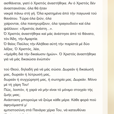
αισθάνεται, γιατί ό Χριστός άναστήθηκε. Αν ό Χριστός δέν
άνασταινόταν, όλα θά ήταν
νεκρά πάνω στή γή. Όλα κρατημένα άπό τήν παγωνιά τού
θανάτου. Τώρα όλα ζούν, όλα
χαίρονται, όλα πανηγυρίζουν, όλα τραγουδούν καί όλα
ψάλλουν: «Χριστός άνέστη...».
Ό Χριστός άναστήθηκε καί μάς άνέστησε άπό τό θάνατο,
τόν Άδη, τήν Αμαρτία.
Ό θείος Παύλος τήν Αλήθεια αύτή τήν παρίστά μέ δύο
λέξεις. Ό Χριστός, λέει,
«ήγέρθη διά τήν δικαίωσιν ήμών».
Ό Χριστός άναστήθηκε
γιά νά μάς δικαιώσει ένώπιόν
τού Θεού, δηλαδή γιά νά μάς σώσει. Δωρεάν ή δικαίωσή
μας, δωρεάν ή λύτρωσή μας,
δωρεάν ή συγχώρησή
μας,
ή σωτηρία μας. Δωρεάν. Μόνο
μέ τή χάρη Του!
Πώς, λοιπόν, ή χαρά νά μήν είναι τό μόνιμο στοιχείο τής
ζωής μιας;
Ανάσταση
μπορούμε
νά
ζούμε
κάθε
μέρα.
Κάθε
φορά
πού
άφηνόμαστέ
μ'
εμπιστοσύνη στά Πανάγια χέρια Του, νά κατευθύνει