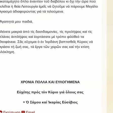
ἀκαταμάχητο ὅπλο ἐναντίον τοῦ διαβόλου κι ὄχι τήν ὥρα πού
τελεῖται ἡ θεία Λειτουργία ἐμεῖς νά ζητοῦμε νά πάρουμε Μεγάλο
Ἁγιασμό ἀδιαφορώντας γιά τά τελούμενα.
Ἀγαπητά μου παιδιά,
Μείνετε μακριά ἀπό τίς δεισιδαιμονίες, τίς προλήψεις καί τίς
πλάνες ἀντιλήψεις καί ἑορτάσατε μέ τρόπο φιλόθεό τα
Θεοφάνεια. Σᾶς εὔχομαι ὁ ἐν Ἰορδάνη βαπτισθεῖς Κύριος νά
ἁγιάσει τή ζωή σας, τά ἔργα τῶν χειρῶν σας καί τήν κτίση
ὁλόκληρη.
ΧΡΟΝΙΑ ΠΟΛΛΑ Κ
A
Ι ΕΥΛΟΓΗΜΕΝΑ
Εὐχέτης πρός τόν Κύριο γιά ὅλους σας
+ Ὁ Σάμου καί Ἰκαρίας Εὐσέβιος
Εκτύπωση
Email