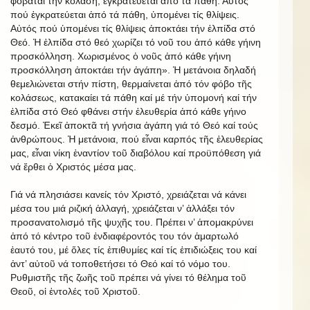
φοβᾶται τήν κόλαση, ἐγκρατεύεται ἀπό τά πάθη. Αὐτός
πού ἐγκρατεύεται ἀπό τά πάθη, ὑπομένει τίς θλίψεις.
Αὐτός πού ὑπομένει τίς θλίψεις ἀποκτάει τήν ἐλπίδα στό
Θεό. Ἡ ἐλπίδα στό θεό χωρίζει τό νοῦ του ἀπό κάθε γήινη
προσκόλληση. Χωρισμένος ὁ νοῦς ἀπό κάθε γήινη
προσκόλληση ἀποκτάει τήν ἀγάπη». Ἡ μετάνοια δηλαδή
θεμελιώνεται στήν πίστη, θερμαίνεται ἀπό τόν φόβο τῆς
κολάσεως, κατακαίει τά πάθη καί μέ τήν ὑπομονή καί τήν
ἐλπίδα στό Θεό φθάνει στήν ἐλευθερία ἀπό κάθε γήινο
δεσμό. Ἐκεῖ ἀποκτᾶ τή γνήσια ἀγάπη γιά τό Θεό καί τούς
ἀνθρώπους. Ἡ μετάνοια, πού εἶναι καρπός τῆς ἐλευθερίας
μας, εἶναι νίκη ἐναντίον τοῦ διαβόλου καί προϋπόθεση γιά
νά ἔρθει ὁ Χριστός μέσα μας.
Γιά νά πλησιάσει κανείς τόν Χριστό, χρειάζεται νά κάνει
μέσα του μιά ριζική ἀλλαγή, χρειάζεται ν’ ἀλλάξει τόν
προσανατολισμό τῆς ψυχῆς του. Πρέπει ν’ ἀπομακρύνει
ἀπό τό κέντρο τοῦ ἐνδιαφέροντός του τόν ἁμαρτωλό
ἑαυτό του, μέ ὅλες τίς ἐπιθυμίες καί τίς ἐπιδιώξεις του καί
ἀντ’ αὐτοῦ νά τοποθετήσει τό Θεό καί τό νόμο του.
Ρυθμιστῆς τῆς ζωῆς τοῦ πρέπει νά γίνει τό θέλημα τοῦ
Θεοῦ, οἱ ἐντολές τοῦ Χριστοῦ.