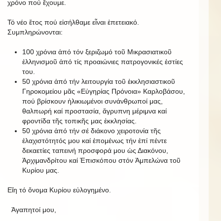
χρόνο πού ἔχουμε.
Τό νέο ἔτος πού εἰσήλθαμε εἶναι ἐπετειακό.
Συμπληρώνονται:
100 χρόνια ἀπό τόν ξεριζωμό τοῦ Μικρασιατικοῦ
ἑλληνισμοῦ ἀπό τίς προαιώνιες πατρογονικές ἑστίες
του.
50 χρόνια ἀπό τήν λειτουργία τοῦ ἐκκλησιαστικοῦ
Γηροκομείου μᾶς «Εὐγηρίας Πρόνοια» Καρλοβάσου,
πού βρίσκουν ἡλικιωμένοι συνάνθρωποί μας,
θαλπωρή καί προστασία, ἄγρυπνη μέριμνα καί
φροντίδα τῆς τοπικῆς μας ἐκκλησίας.
50 χρόνια ἀπό τήν σέ διάκονο χειροτονία τῆς
ἐλαχιστότητός μου καί ἑπομένως τήν ἐπί πέντε
δεκαετίες ταπεινή προσφορά μου ὡς Διακόνου,
Ἀρχιμανδρίτου καί Ἐπισκόπου στόν Ἀμπελώνα τοῦ
Κυρίου μας.
Εἴη τό ὄνομα Κυρίου εὐλογημένο.
Ἀγαπητοί μου,