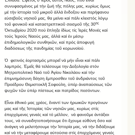
συνυφασμένος μέ τήν ζωή τῆς πόλης μας, κυρίως ὅμως
μέ τήν ἱστορία τοῦ μικροῦ ἀλλά ἔνδοξου και περήφανου
εὐσεβοῦς νησιοῦ μας, θα μείνει καί πάλι κλειστός λόγῳ
ης
τοῦ φονικοῦ καί καταστρεπτικοῦ σεισμοῦ τῆς 30
Ὀκτωβρίου 2020 πού ἔπληξε ἰδίως τίς Ἱερές Μονές καί
τούς Ἱερούς Ναούς μας, ἀλλά καί ἐν μέσῳ
ἐπιδημιολογικῶν συνθηκῶν, καί πρός ἀποφυγή
διαδόσεως τῆς πανδημίας τοῦ κορωνοϊού.
Ὁ φετινός ἑορτασμός μπορεῖ νά μήν εἶναι καί πάλι
λαμπρός. Ἐμεῖς θά τελέσουμε την Δοξολογία στόν
Μητροπολιτικό Ναό τοῦ Ἁγίου Νικολάου καί τήν
ἐπιμνημόσυνη δέηση ἔμπροσθεν τοῦ ἀνδριάντος τοῦ
Προέδρου Θεμιστοκλῆ Σοφούλη, ὑπέρ ἀναπαύσεως τῶν
ψυχῶν τῶν ὑπέρ πίστεως και πατρίδος πεσόντων.
Εἶναι ἐθνικό μας χρέος, ἔναντί των ἡρωικῶν προγόνων
μας καί τῆς Ἱστορίας τῶν νησιῶν μας, κυρίως στίς
ἐπερχόμενες γενεές καί τό μέλλον, νά φανοῦμε ἀντάξιοι
τους, νά συνειδητοποιήσουμε ὅτι ἔχουμε εὐθύνη ὅσο καί
ἀνάγκη νά μελετήσουμε τήν Ἱστορία μας, νά τήν διδάξουμε
καί νά τήν μεταφέρουμε αὐτούσια στίς ἐπερχόμενες γενεές