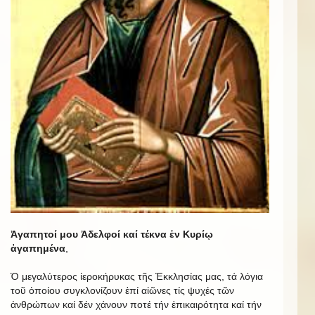
Ἀγαπητοί μου Ἀδελφοί καί τέκνα ἐν Κυρίῳ
ἀγαπημένα
,
Ὁ μεγαλύτερος ἱεροκήρυκας τῆς Ἐκκλησίας μας, τά λόγια
τοῦ ὁποίου συγκλονίζουν ἐπί αἰῶνες τίς ψυχές τῶν
ἀνθρώπων καί δέν χάνουν ποτέ τήν ἐπικαιρότητα καί τήν