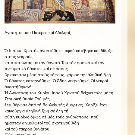
Αγαπητοί μου Πατέρες καί Αδελφοί,
Ό
Ιησούς
Χριστός
άναστήθηκε,
αφού
κατέβηκε
καί
δίδαξε
στους
νεκρούς,
καταπατώντας μέ τόν θάνατό Του τόν φυσικό καί τόν
πνευματικό θάνατο·
καί σέ όσους
βρίσκονταν μέσα στούς τάφους, χάρισε την άληθινή ζωή.
Ό θάνατος καταργήθηκε! Ό Άδης νεκρώθηκε! Οί νεκροί
άναστήθηκαν!
Ή Ανάσταση τού Κυρίου Ιησού Χριστού δείχνει πώς μέ τη
Σταυρική θυσία Τού μάς
έλευθέρωσε άπό τή δουλεία τής άμαρτίας. Χαρίζει έτσι
καινούργια άληθινή ζωή σέ όλη τή
φύση κυρίως όμως σέ μάς τούς άνθρώπους, πού
ήμασταν αιχμάλωτοί τού σκοτεινού Άδη
καί τού πικρού θανάτου.
'Όλα καινούργια!