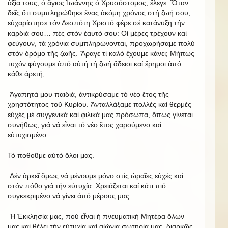
ἀξία τους, ὁ ἅγιος Ἰωάννης ὁ Χρυσόστομος, ἔλεγε: Ὅταν
δεῖς ὅτι συμπληρώθηκε ἕνας ἀκόμη χρόνος στή ζωή σου,
εὐχαρίστησε τόν Δεσπότη Χριστό φέρε σέ κατάνυξη τήν
καρδιά σου… πές στόν ἑαυτό σου: Οἱ μέρες τρέχουν καί
φεύγουν, τά χρόνια συμπληρώνονται, προχωρήσαμε πολύ
στόν δρόμο τῆς ζωῆς. Ἄραγε τί καλό ἔχουμε κάνει; Μήπως
τυχόν φύγουμε ἀπό αὐτή τή ζωή ἄδειοι καί ἔρημοι ἀπό
κάθε ἀρετή;
Ἀγαπητά μου παιδιά, ἀντικρύσαμε τό νέο ἔτος τῆς
χρηστότητος τοῦ Κυρίου. Ἀνταλλάξαμε πολλές καί θερμές
εὐχές μέ συγγενικά καί φιλικά μας πρόσωπα, ὅπως γίνεται
συνήθως, γιά νά εἶναι τό νέο ἔτος χαρούμενο καί
εὐτυχισμένο.
Τό ποθοῦμε αὐτό ὅλοι μας.
Δέν ἀρκεῖ ὅμως νά μένουμε μόνο στίς ὡραῖες εὐχές καί
στόν πόθο γιά τήν εὐτυχία. Χρειάζεται καί κάτι πιό
συγκεκριμένο νά γίνει ἀπό μέρους μας.
Ἡ Ἐκκλησία μας, πού εἶναι ἡ πνευματική Μητέρα ὅλων
μας καί θέλει τήν εὐτυχία καί αἰώνια σωτηρία μας, διαρκῶς