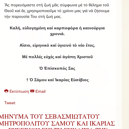
Ἄς πορευόμαστε στή ζωή μᾶς σύμφωνα μέ τό θέλημα τοῦ
Θεοῦ καί ἄς χρησιμοποιοῦμε τό χρόνο μας γιά νά ζήσουμε
τήν παρουσία Του στή ζωή μας.
Καλή, εὐλογημένη καί καρποφόρα ἡ καινούργια
χρονιά.
Αἴσιο, εἰρηνικό καί ὑγιεινό τό νέο ἔτος.
Μέ πολλές εὐχές καί ἀγάπη Χριστοῦ
Ὁ Ἐπίσκοπός Σας
† Ὁ Σάμου καί Ἰκαρίας Εὐσέβιος
Εκτύπωση
Email
Tweet
ΜΗΝΥΜΑ ΤΟΥ ΣΕΒΑΣΜΙΩΤΑΤΟΥ
ΜΗΤΡΟΠΟΛΙΤΟΥ ΣΑΜΟΥ ΚΑΙ ΙΚΑΡΙΑΣ