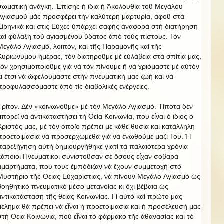
σωματική ἀνάγκη. Ἐπίσης ἡ ἴδια ἡ Ἀκολουθία τοῦ Μεγάλου
Ἁγιασμοῦ μᾶς προσφέρει τήν καλύτερη μαρτυρία, ἀφοῦ στά
Εἰρηνικά καί στίς Εὐχές ὑπάρχει σαφής ἀναφορά στή διατήρηση
καί φύλαξη τοῦ ἁγιασμένου ὕδατος ἀπό τούς πιστούς. Τόν
Μεγάλο Ἁγιασμό, λοιπόν, καί τῆς Παραμονῆς καί τῆς
Κυριωνύμου ἡμέρας, τόν διατηροῦμε μέ εὐλάβεια στά σπίτια μας,
τόν χρησιμοποιοῦμε γιά νά τόν πίνουμε ἤ νά χριόμαστε μέ αὐτόν
κι ἔτσι νά ὠφελούμαστε στήν πνευματική μας ζωή καί νά
προφυλασσόμαστε ἀπό τίς διαβολικές ἐνέργειες.
Τρίτον. Δέν «κοινωνοῦμε» μέ τόν Μεγάλο Ἁγιασμό. Τίποτα δέν
μπορεῖ νά ἀντικαταστήσει τή Θεία Κοινωνία, πού εἶναι ὁ ἴδιος ὁ
Χριστός μας, μέ τόν ὁποῖο πρέπει μέ κάθε θυσία καί κατάλληλη
προετοιμασία νά προσερχώμεθα γιά νά ἑνωθοῦμε μαζί Του. Ἡ
παρεξήγηση αὐτή δημιουργήθηκε γιατί τά παλαιότερα χρόνια
κάποιοι Πνευματικοί συνιστοῦσαν σέ ὅσους εἶχαν σοβαρά
ἁμαρτήματα, πού τούς ἐμπόδιζαν νά ἔχουν συμμετοχή στό
Μυστήριο τῆς Θείας Εὐχαριστίας, νά πίνουν Μεγάλο Ἁγιασμό ὡς
βοηθητικό πνευματικό μέσο μετανοίας κι ὄχι βέβαια ὡς
ἀντικατάσταση τῆς θείας Κοινωνίας. Γί αὐτό καί πρῶτο μας
μέλημα θά πρέπει νά εἶναι ἡ προετοιμασία καί ἡ προσέλευσή μας
στή Θεία Κοινωνία, πού εἶναι τό φάρμακο τῆς ἀθανασίας καί τό