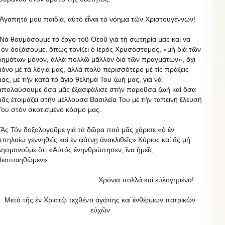
Ἀγαπητά μου παιδιά, αὐτό εἶναι τό νόημα τῶν Χριστουγέννων!
Νά θαυμάσουμε τό ἔργο τοῦ Θεοῦ γιά τή σωτηρία μας καί νά
Τόν δοξάσουμε, ὅπως τονίζει ὁ ἱερός Χρυσόστομος, «μή διά τῶν
ρημάτων μόνον, ἀλλά πολλῶ μᾶλλον διά τῶν πραγμάτων», ὄχι
μόνο μέ τά λόγια μας, ἀλλά πολύ περισσότερο μέ τίς πράξεις
μας, μέ τήν κατά τό ἅγιο θέλημά Του ζωή μας, γιά νά
ἀπολαύσουμε ὅσα μᾶς ἐξασφάλισε στήν παροῦσα ζωή καί ὅσα
μᾶς ἑτοιμάζει στήν μέλλουσα Βασιλεία Του μέ τήν ταπεινή ἔλευσή
Του στόν σκοτισμένο κόσμο μας.
Ἅς Τόν δοξολογοῦμε γιά τά δῶρα πού μᾶς χάρισε «ὁ ἐν
σπηλαίω γεννηθεῖς καί ἐν φάτνῃ ἀνακλιθεῖς» Κύριος καί ἅς μή
λησμονοῦμε ὅτι «Αὐτός ἐνηνθρώπησεν, ἵνα ἡμεῖς
θεοποιηθῶμεν».
Χρόνια πολλά καί εὐλογημένα!
Μετά τῆς ἐν Χριστῷ τεχθέντι ἀγάπης καί ἐνθέρμων πατρικῶν
εὐχῶν