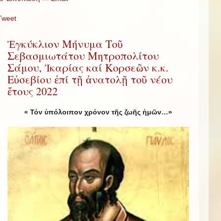
Tweet
Ἐγκύκλιον Μήνυμα Τοῦ
Σεβασμιωτάτου Μητροπολίτου
Σάμου, Ἰκαρίας καί Κορσεῶν κ.κ.
Εὐσεβίου ἐπί τῇ ἀνατολῇ τοῦ νέου
ἔτους 2022
« Τόν ὑπόλοιπον χρόνον τῆς ζωῆς ἡμῶν…»