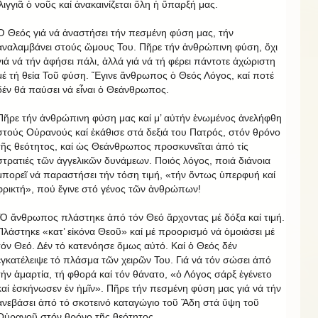
ἰλιγγιᾶ ὁ νοῦς καί ἀνακαινίζεται ὅλη ἡ ὕπαρξή μας.
Ὁ Θεός γιά νά ἀναστήσει τήν πεσμένη φύση μας, τήν
ἀναλαμβάνει στούς ὤμους Του. Πῆρε τήν ἀνθρώπινη φύση, ὄχι
γιά νά τήν ἀφήσει πάλι, ἀλλά γιά νά τή φέρει πάντοτε ἀχώριστη
μέ τή θεία Τοῦ φύση. Ἔγινε ἄνθρωπος ὁ Θεός Λόγος, καί ποτέ
δέν θά παύσει νά εἶναι ὁ Θεάνθρωπος.
Πῆρε τήν ἀνθρώπινη φύση μας καί μ’ αὐτήν ἑνωμένος ἀνελήφθη
στούς Οὐρανούς καί ἐκάθισε στά δεξιά του Πατρός, στόν θρόνο
τῆς θεότητος, καί ὡς Θεάνθρωπος προσκυνεῖται ἀπό τίς
στρατιές τῶν ἀγγελικῶν δυνάμεων. Ποιός λόγος, ποιά διάνοια
μπορεῖ νά παραστήσει τήν τόση τιμή, «τήν ὄντως ὑπερφυή καί
φρικτή», πού ἔγινε στό γένος τῶν ἀνθρώπων!
Ὁ ἄνθρωπος πλάστηκε ἀπό τόν Θεό ἄρχοντας μέ δόξα καί τιμή.
Πλάστηκε «κατ’ εἰκόνα Θεοῦ» καί μέ προορισμό νά ὁμοιάσει μέ
τόν Θεό. Δέν τό κατενόησε ὅμως αὐτό. Καί ὁ Θεός δέν
ἐγκατέλειψε τό πλάσμα τῶν χειρῶν Του. Γιά νά τόν σώσει ἀπό
τήν ἁμαρτία, τή φθορά καί τόν θάνατο, «ὁ Λόγος σάρξ ἐγένετο
καί ἐσκήνωσεν ἐν ἡμῖν». Πῆρε τήν πεσμένη φύση μας γιά νά τήν
ἀνεβάσει ἀπό τό σκοτεινό καταγώγιο τοῦ Ἅδη στά ὕψη τοῦ
Οὐρανοῦ στόν θρόνο τῆς θεότητος.