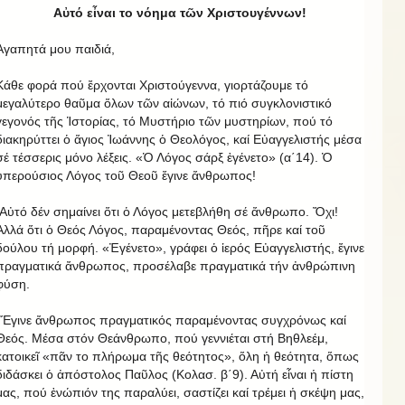
Αὐτό εἶναι το νόημα τῶν Χριστουγέννων!
Ἀγαπητά μου παιδιά,
Κάθε φορά πού ἔρχονται Χριστούγεννα, γιορτάζουμε τό
μεγαλύτερο θαῦμα ὅλων τῶν αἰώνων, τό πιό συγκλονιστικό
γεγονός τῆς Ἱστορίας, τό Μυστήριο τῶν μυστηρίων, πού τό
διακηρύττει ὁ ἅγιος Ἰωάννης ὁ Θεολόγος, καί Εὐαγγελιστής μέσα
σέ τέσσερις μόνο λέξεις. «Ὁ Λόγος σάρξ ἐγένετο» (α΄14). Ὁ
ὑπερούσιος Λόγος τοῦ Θεοῦ ἔγινε ἄνθρωπος!
Αὐτό δέν σημαίνει ὅτι ὁ Λόγος μετεβλήθη σέ ἄνθρωπο. Ὄχι!
Ἀλλά ὅτι ὁ Θεός Λόγος, παραμένοντας Θεός, πῆρε καί τοῦ
δούλου τή μορφή. «Ἐγένετο», γράφει ὁ ἱερός Εὐαγγελιστής, ἔγινε
πραγματικά ἄνθρωπος, προσέλαβε πραγματικά τήν ἀνθρώπινη
φύση.
Ἔγινε ἄνθρωπος πραγματικός παραμένοντας συγχρόνως καί
Θεός. Μέσα στόν Θεάνθρωπο, πού γεννιέται στή Βηθλεέμ,
κατοικεῖ «πᾶν το πλήρωμα τῆς θεότητος», ὅλη ἡ θεότητα, ὅπως
διδάσκει ὁ ἀπόστολος Παῦλος (Κολασ. β΄9). Αὐτή εἶναι ἡ πίστη
μας, πού ἐνώπιόν της παραλύει, σαστίζει καί τρέμει ἡ σκέψη μας,