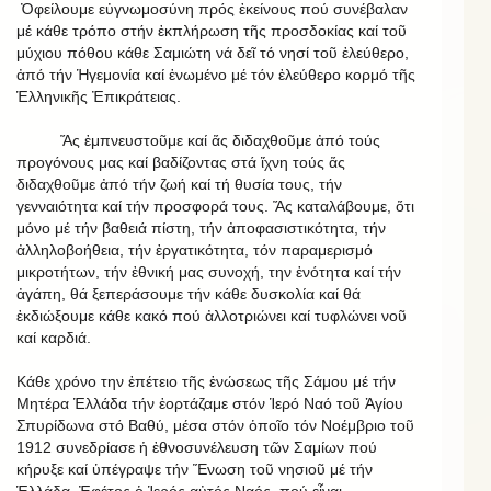
Ὀφείλουμε εὐγνωμοσύνη πρός ἐκείνους πού συνέβαλαν
μέ κάθε τρόπο στήν ἐκπλήρωση τῆς προσδοκίας καί τοῦ
μύχιου πόθου κάθε Σαμιώτη νά δεῖ τό νησί τοῦ ἐλεύθερο,
ἀπό τήν Ἡγεμονία καί ἑνωμένο μέ τόν ἐλεύθερο κορμό τῆς
Ἑλληνικῆς Ἐπικράτειας.
Ἅς ἐμπνευστοῦμε καί ἅς διδαχθοῦμε ἀπό τούς
προγόνους μας καί βαδίζοντας στά ἴχνη τούς ἅς
διδαχθοῦμε ἀπό τήν ζωή καί τή θυσία τους, τήν
γενναιότητα καί τήν προσφορά τους. Ἅς καταλάβουμε, ὅτι
μόνο μέ τήν βαθειά πίστη, τήν ἀποφασιστικότητα, τήν
ἀλληλοβοήθεια, τήν ἐργατικότητα, τόν παραμερισμό
μικροτήτων, τήν ἐθνική μας συνοχή, την ἑνότητα καί τήν
ἀγάπη, θά ξεπεράσουμε τήν κάθε δυσκολία καί θά
ἐκδιώξουμε κάθε κακό πού ἀλλοτριώνει καί τυφλώνει νοῦ
καί καρδιά.
Κάθε χρόνο την ἐπέτειο τῆς ἑνώσεως τῆς Σάμου μέ τήν
Μητέρα Ἑλλάδα τήν ἑορτάζαμε στόν Ἱερό Ναό τοῦ Ἁγίου
Σπυρίδωνα στό Βαθύ, μέσα στόν ὁποῖο τόν Νοέμβριο τοῦ
1912 συνεδρίασε ἡ ἐθνοσυνέλευση τῶν Σαμίων πού
κήρυξε καί ὑπέγραψε τήν Ἕνωση τοῦ νησιοῦ μέ τήν
Ἑλλάδα. Ἐφέτος ὁ Ἱερός αὐτός Ναός, πού εἶναι