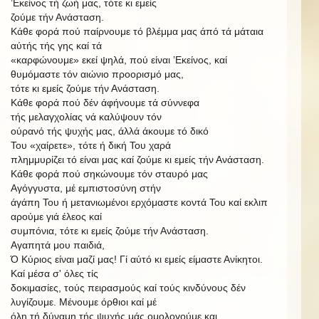
’Εκείνος τή ζωή μας, τότε κι εμείς
ζούμε τήν Ανάσταση.
Κάθε φορά πού παίρνουμε τό βλέμμα μας άπό τά μάταια
αύτής τής γης καί τά
«καρφώνουμε» εκεί ψηλά, πού είναι ’Εκείνος, καί
θυμόμαστε τόν αιώνιο προορισμό μας,
τότε κι εμείς ζούμε τήν Ανάσταση.
Κάθε
φορά πού δέν άφήνουμε
τά σύννεφα
τής
μελαγχολίας νά καλύψουν τόν
ούρανό τής
ψυχής
μας,
άλλά άκουμε τό δικό
Του
«χαίρετε»,
τότε
ή δική
Του
χαρά
πλημμυρίζει τό είναι μας καί ζούμε κι εμείς τήν Ανάσταση.
Κάθε
φορά
πού
σηκώνουμε
τόν
σταυρό
μας
Αγόγγυστα,
μέ
εμπιστοσύνη
στήν
άγάπη
Του
ή
μετανιωμένοι
ερχόμαστε
κοντά
Του
καί
εκλιπ
αρούμε
γιά
έλεος
καί
συμπόνια, τότε κι εμείς ζούμε τήν Ανάσταση.
Αγαπητά μου παιδιά,
Ό Κύριος είναι μαζί μας! Γί αύτό κι εμείς είμαστε Ανίκητοι.
Καί μέσα
σ'
όλες τίς
δοκιμασίες, τούς πειρασμούς καί τούς κινδύνους δέν
λυγίζουμε. Μένουμε όρθιοι καί μέ
όλη τή δύναμη τής ψυχής μάς ομολογούμε και