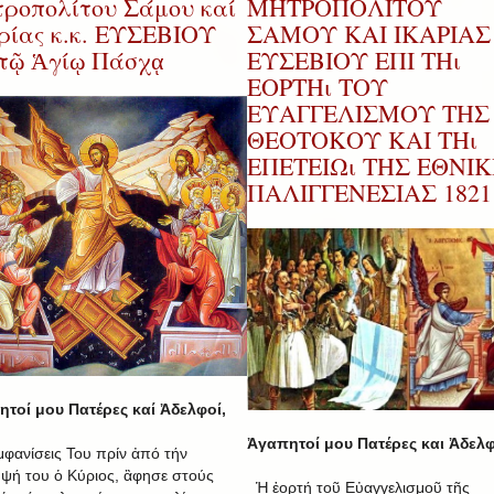
ροπολίτου Σάμου καί
ΜΗΤΡΟΠΟΛΙΤΟΥ
ρίας κ.κ. ΕΥΣΕΒΙΟΥ
ΣΑΜΟΥ ΚΑΙ ΙΚΑΡΙΑΣ 
 τῷ Ἁγίῳ Πάσχᾳ
ΕΥΣΕΒΙΟΥ ΕΠΙ ΤΗι
ΕΟΡΤΗι ΤΟΥ
ΕΥΑΓΓΕΛΙΣΜΟΥ ΤΗΣ
ΘΕΟΤΟΚΟΥ ΚΑΙ ΤΗι
ΕΠΕΤΕΙΩι ΤΗΣ ΕΘΝΙ
ΠΑΛΙΓΓΕΝΕΣΙΑΣ 1821
τοί μου Πατέρες καί Ἀδελφοί,
Ἀγαπητοί μου Πατέρες και Ἀδελφ
ἐμφανίσεις Του πρίν ἀπό τήν
ψή του ὁ Κύριος, ἂφησε στούς
Ἡ ἑορτή τοῦ Εὐαγγελισμοῦ τῆς