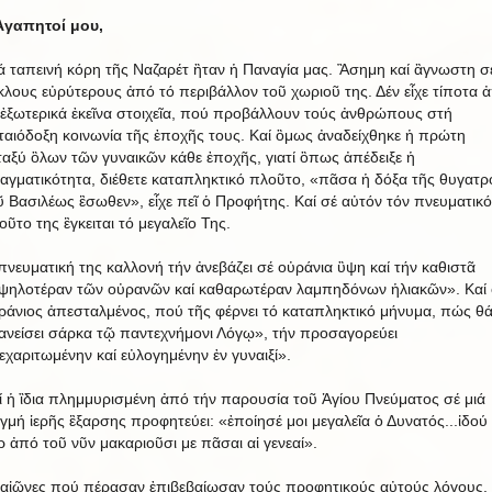
Ἀγαπητοί μου,
ά ταπεινή κόρη τῆς Ναζαρέτ ἢταν ἡ Παναγία μας. Ἂσημη καί ἂγνωστη σ
κλους εὐρύτερους ἀπό τό περιβάλλον τοῦ χωριοῦ της. Δέν εἶχε τίποτα 
 ἐξωτερικά ἐκεῖνα στοιχεῖα, πού προβάλλουν τούς ἀνθρώπους στή
ταιόδοξη κοινωνία τῆς ἐποχῆς τους. Καί ὃμως ἀναδείχθηκε ἡ πρώτη
ταξύ ὃλων τῶν γυναικῶν κάθε ἐποχῆς, γιατί ὃπως ἀπέδειξε ἡ
αγματικότητα, διέθετε καταπληκτικό πλοῦτο, «πᾶσα ἡ δόξα τῆς θυγατρ
ῦ Βασιλέως ἒσωθεν», εἶχε πεῖ ὁ Προφήτης. Καί σέ αὐτόν τόν πνευματικό
οῦτο της ἒγκειται τό μεγαλεῖο Της.
πνευματική της καλλονή τήν ἀνεβάζει σέ οὐράνια ὓψη καί τήν καθιστᾶ
ψηλοτέραν τῶν οὐρανῶν καί καθαρωτέραν λαμπηδόνων ἡλιακῶν». Καί 
ράνιος ἀπεσταλμένος, πού τῆς φέρνει τό καταπληκτικό μήνυμα, πώς θ
ανείσει σάρκα τῷ παντεχνήμονι Λόγῳ», τήν προσαγορεύει
εχαριτωμένην καί εὐλογημένην ἐν γυναιξί».
ί ἡ ἲδια πλημμυρισμένη ἀπό τήν παρουσία τοῦ Ἁγίου Πνεύματος σέ μιά
ιγμή ἱερῆς ἒξαρσης προφητεύει: «ἐποίησέ μοι μεγαλεῖα ὁ Δυνατός...ἰδού
ρ ἀπό τοῦ νῦν μακαριοῦσι με πᾶσαι αἱ γενεαί».
 αἰῶνες πού πέρασαν ἐπιβεβαίωσαν τούς προφητικούς αὐτούς λόγους.