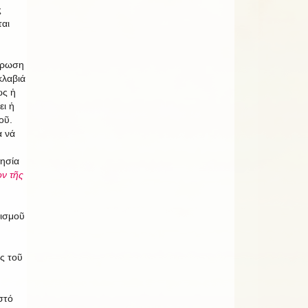
ς
ται
έρωση
κλαβιά
ώς ἡ
ει ἡ
οῦ.
α νά
λησία
ν τῆς
λισμοῦ
ς τοῦ
στό