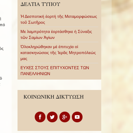
ΔΕΛΤΙΑ ΤΥΠΟΥ
Ἡ Δεσποτική ἑορτή τῆς Μεταμορφώσεως
έ
τοῦ Σωτῆρος
ἀπό
Με λαμπρότητα ἑορτάσθηκε ἡ Σύναξις
τῶν Σαμίων Ἁγίων
Ὁλοκληρώθηκαν μὲ ἐπιτυχία οἱ
ός
κατασκηνώσεις τῆς Ἱερᾶς Μητροπόλεώς
μας
ΕΥΧΕΣ ΣΤΟΥΣ ΕΠΙΤΥΧΟΝΤΕΣ ΤΩΝ
ΠΑΝΕΛΛΗΝΙΩΝ
ὁ
ά
ΚΟΙΝΩΝΙΚΗ ΔΙΚΤΥΩΣΗ