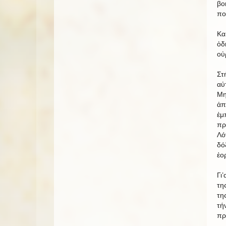
βο
πο
Κα
ὁδ
οὐ
Στ
αὐ
Μη
ἀπ
ἐμ
πρ
Λό
δό
ἑο
Γι
τη
τη
τή
πρ