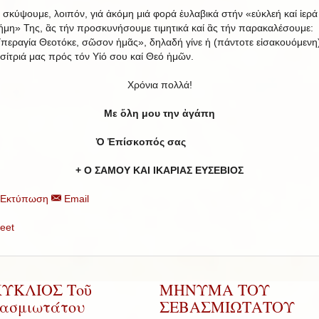
 σκύψουμε, λοιπόν, γιά ἀκόμη μιά φορά ἐυλαβικά στήν «εὐκλεή καί ἱερά
ήμη» Της, ἂς τήν προσκυνήσουμε τιμητικά καί ἂς τήν παρακαλέσουμε:
περαγία Θεοτόκε, σῶσον ἡμᾶς», δηλαδή γίνε ἡ (πάντοτε εἰσακουόμενη
σίτριά μας πρός τόν Υἱό σου καί Θεό ἡμῶν.
Χρόνια πολλά!
Με ὅλη μου την ἀγάπη
Ὁ Ἐπίσκοπός σας
+ Ο ΣΑΜΟΥ ΚΑΙ ΙΚΑΡΙΑΣ ΕΥΣΕΒΙΟΣ
Εκτύπωση
Email
eet
ΚΥΚΛΙΟΣ Τοῦ
ΜΗΝΥΜΑ ΤΟΥ
ασμιωτάτου
ΣΕΒΑΣΜΙΩΤΑΤΟΥ