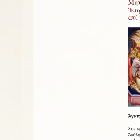
Μητ
Ἰκα
ἐπί
Ἀγαπη
Στίς 
Ἀνάλη