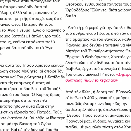
ές τήν τελευταία παραγγελία του:
Θεοτόκου ἐνθουσιάζει πάντοτε τού
ν ἀπομακρυνθοῦν ἀπό τά
Ὀρθοδόξους Ἕλληνες, διότι χαίρον
όλυμα, ἀλλά νά περιμένουν τήν
διπλά.
ατοποίηση τῆς ὑποσχέσεως ὃτι ὁ
άνιος Θεός Πατέρας θά τούς
Ἀπό τή μιά μεριά γιά τήν ἀπελευθ
ει τό Ἃγιο Πνεῦμα. Ἐνῶ ὁ Ἰωάννης ὁ
τοῦ ἀνθρωπίνου Γένους ἀπό τόν σ
ομος βάπτιζε μέ ἀπλό νερό τούς
τῆς ἁμαρτίας καὶ τοῦ θανάτου, καθ
πους, ἐκεῖνοι ἐπρόκειτο πολύ
Παναγία μας δέχθηκε ταπεινά νά γίν
μα νά βαπτισθοῦν μέ τό Ἃγιο
Μητέρα τοῦ Ἐνανθρωπήσαντος Θε
α.
Ἔρχεται ὁ Θεάνθρωπος Χριστός γι
ἐλευθερώσει τόν ἄνθρωπο ἀπό τόν
για αὐτά τοῦ Ἰησοῦ Χριστοῦ ἒκαναν
διάβολο, ἔργο πού συνεχίζει ἡ Ἐκκ
ωση στούς Μαθητές, οἱ ὁποῖοι Τόν
Του στούς αἰῶνες! Γι’ αὐτό:
«Σήμερο
ασαν καί Τόν ρώτησαν μέ ἐλπίδα ἂν
σωτηρίας ἡμῶν τὸ κεφάλαιον»
!
ειτο τίς ἐπόμενες ἡμέρες νά
ταστήσει τό βασίλειο τοῦ Ἰσραήλ,
Ἀπό τήν ἄλλη, ἡ ἑορτή τοῦ Εὐαγγε
παλαιά του δόξα. Ὁ Κύριος ὃμως
σ’ ἐκεῖνα τὰ 400 χρόνια τῆς μαύρης
ἀποκρίθηκε ὃτι τό πότε θά
σκλαβιᾶς ἐνσάρκωνε διαρκῶς τήν
ατοποιηθοῦν αὐτά εἶναι στήν
ἄσβεστη ἐλπίδα τῆς ἀπελευθέρωση
ειστική ἐξουσία τοῦ Πατρός. Τούς
Ἔθνους. Προς τοῦτο οἱ μακαριστοί
ωσε ὡστόσο ὃτι θά λάβουν ἰδιαίτερη
Πρόγονοί μας, ἄνδρες
,
γυναῖκες και
υση μέ τήν ἒλευση τοῦ Ἁγίου
παιδιά, μὲ ρωμαλέα πίστη στόν Χρι
ατος. Καί μέ τήν δύναμή Του θά