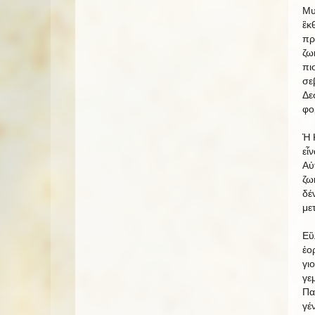
Μυ
ἒκ
πρ
ζω
πι
σε
Δε
φο
Ἡ 
εἶ
Αὐ
ζω
δέ
με
Εὒ
ἑο
γι
γε
Πα
γέ