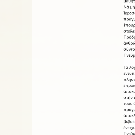
μαθητ
Νά μή
Ἱεροσ
πραγμ
ἐπουρ
στείλ
Πρόδρ
ἀνθρώ
σύντο
Πνεῦμ
Τά λό
ἐντύπ
πλησί
ἐπρόκ
ἀποκα
στήν 
τούς 
πραγμ
ἀποκλ
βεβαί
ἐνίσχ
Πνεύμ