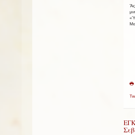
Ἂς
μν
«Ὑ
Με
Tw
ΕΓ
Σεβ