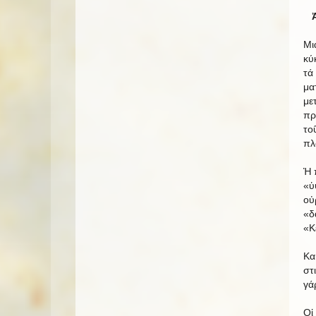
Μι
κύ
τά
μα
με
πρ
το
πλ
Ἡ 
«ὑ
οὐ
«δ
«Κ
Κα
στ
γά
Οἱ