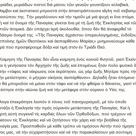
ριάδες μυριάδων πιστοί διά μέσου τῶν γενεῶν γονατίζουν εὐλαβικά,
θαμβοι καί ἐκστατικοί μπροστά στήν ἀπαστράπτουσα αἲγλη τοῦ σεβασμ
οσώπου της. Τήν μεγαλύνουν καί τήν τιμοῦν μέ μιά ψυχή κι ἓνα στόμα.
ή καί τό ὂνομα τῆς Παναγίας γίνεται ἓνα μέ τή ζωή τῆς Ἐκκλησίας καί τ
στῶν ἀτομικά. Δέν ὑπάρχει ἱερή ἀκολουθία, ὃπου δέν θά ἀναφερθεῖ τό
βάσμιο ὂνομά της. «Τῆς Παναγίας ἀχράντου ὑπερευλογημένης, ἐνδόξο
σποίνης ἡμῶν Θεοτόκου καί ἀειπαρθένου Μαρίας» μνημονεύουμε κάθε
ρά πού προσφέρουμε δόξα καί τιμή στόν ἐν Τριάδι Θεό.
Κοίμηση τῆς Παναγίας δέν εἶναι κοίμηση ἑνός κοινοῦ θνητοῦ, γιατί Ἐκείν
ναι ἡ γενήσασα τόν Ἀρχηγόν τῆς ζωῆς καί ἐπομένως ἦταν πολύ φυσικό ὃ
τήν «τάφος καί νέκρωσις οὐκ ἐκράτησεν, ὡς γάρ ζωῆς Μητέρα πρός τή
ήν μετέστησεν, ὁ μήτραν οἰκήσας ἀειπάρθενον». Δηλαδή ἦταν ἐπόμενο 
ν θά μποροῦσε νά μείνει στόν τάφο καί νά τήν φθείρει ὁ θάνατος, γιατί τ
τέστησε στήν αἰώνια ζωή καί τήν μετέφερε στόν οὐρανο ὁ Υἱός της.
λογα ἐπεκράτησε λοιπόν ὁ τόνος τοῦ πανηγυρισμοῦ, μέ τόν ὁποῖο
ρτάζει ἡ Ἐκκλησία τήν πρός οὐρανόν μετάσταση τῆς Παναγίας. Καί ἡ
ορτή αὐτή συγκινεῖ τίς καρδιές ὃλων τῶν Ὀρθοδόξων, πού τρέχουν νά
μίσουν τίς Ἐκκλησίες καί νά ζητήσουν τήν χάρη καί τήν βοήθεια τῆς
ναγία μας. Προσπαθοῦν μέ κάθε τρόπο νά τιμήσουν Αὐτήν πού τίμησε 
νος μας, νά τήν εὐχαριστήσουν καί νά τήν παρακαλέσουν γιά σύντομη