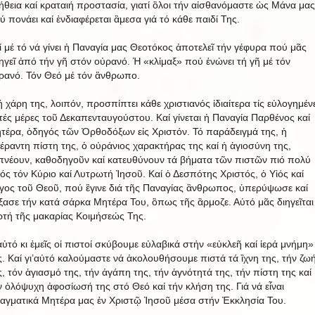
ήθεια καί κραταιή προστασία, γιατί ὃλοι τήν αἰσθανόμαστε ὡς Μάνα μας
ύ πονάει καί ἐνδιαφέρεται ἂμεσα γιά τό κάθε παιδί Της.
ί μέ τό νά γίνει ἡ Παναγία μας Θεοτόκος ἀποτελεῖ τήν γέφυρα πού μᾶς
ηγεῖ ἀπό τήν γῆ στόν οὐρανό. Ἡ «κλίμαξ» πού ἐνώνει τή γῆ μέ τόν
ρανό. Τόν Θεό μέ τόν ἂνθρωπο.
ή χάρη της, λοιπόν, προσπίπτει κάθε χριστιανός ἰδιαίτερα τίς εὐλογημέν
τές μέρες τοῦ Δεκαπενταυγούστου. Καί γίνεται ἡ Παναγία Παρθένος καί
τέρα, ὁδηγός τῶν Ὀρθοδόξων εἰς Χριστόν. Τό παράδειγμά της, ἡ
έραντη πίστη της, ὁ οὐράνιος χαρακτήρας της καί ἡ ἁγιοσύνη της,
πνέουν, καθοδηγοῦν καί κατευθύνουν τά βήματα τῶν πιστῶν πιό πολύ
ός τόν Κύριο καί Λυτρωτή Ἰησοῦ. Καί ὁ Δεσπότης Χριστός, ὁ Υἱός καί
γος τοῦ Θεοῦ, πού ἒγινε διά τῆς Παναγίας ἂνθρωπος, ὑπερύψωσε καί
ξασε τήν κατά σάρκα Μητέρα Του, ὃπως τῆς ἃρμοζε. Αὐτό μᾶς διηγεῖται
ρτή τῆς μακαρίας Κοιμήσεώς Της.
’αὐτό κι ἐμεῖς οἱ πιστοί σκύβουμε εὐλαβικά στήν «εὐκλεῆ καί ἱερά μνήμη»
ς. Καί γι’αὐτό καλούμαστε νά ἀκολουθήσουμε πιστά τά ἲχνη της, τήν ζω
ς, τόν ἁγιασμό της, τήν ἀγάπη της, τήν ἁγνότητά της, τήν πίστη της καί
ν ὁλόψυχη ἀφοσίωσή της στό Θεό καί τήν κλήση της. Γιά νά εἶναι
αγματικά Μητέρα μας ἐν Χριστῷ Ἰησοῦ μέσα στήν Ἐκκλησία Του.