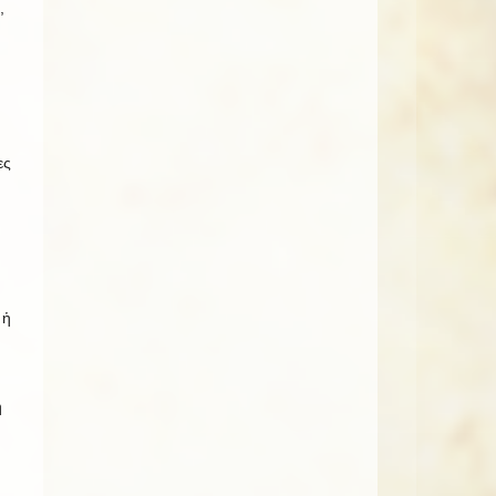
,
ες
 ἡ
ή