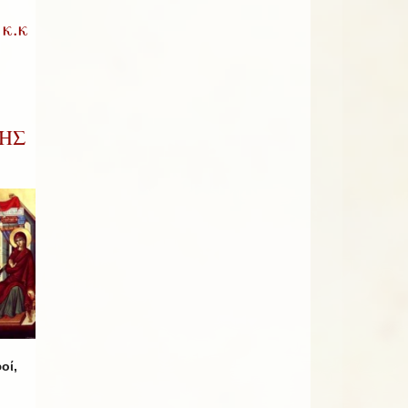
κ.κ
ΚΗΣ
οί,