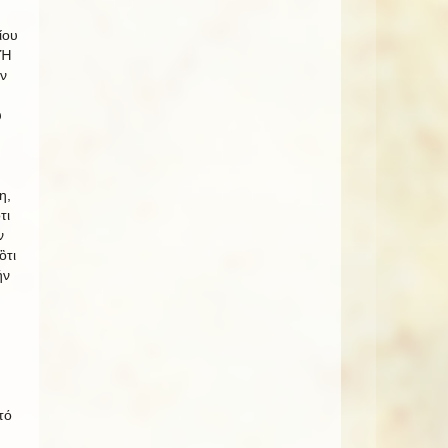
ίου
 Ἡ
ῶν
υ
η,
τι
ν
ὃτι
ήν
τό