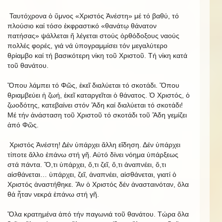
Ταυτόχρονα ὁ ὕμνος «Χριστός Ἀνέστη» μέ τό βαθύ, τό
πλούσιο καί τόσο ἐκφραστικό «θανάτῳ θάνατον
πατήσας» ψάλλεται ἤ λέγεται στούς ὀρθόδοξους ναούς
πολλές φορές, γιά νά ὑπογραμμίσει τόν μεγαλύτερο
θρίαμβο καί τή βασικότερη νίκη τοῦ Χριστοῦ. Τή νίκη κατά
τοῦ θανάτου.
Ὅπου λάμπει τό Φῶς, ἐκεῖ διαλύεται τό σκοτάδι. Ὅπου
θριαμβεύει ἡ ζωή, ἐκεῖ καταργεῖται ὁ θάνατος. Ὁ Χριστός, ὁ
ζωοδότης, κατεβαίνει στόν Ἅδη καί διαλύεται τό σκοτάδι!
Μέ τήν ἀνάσταση τοῦ Χριστοῦ τό σκοτάδι τοῦ Ἅδη γεμίζει
ἀπό Φῶς.
Χριστός Ἀνέστη! Δέν ὑπάρχει ἄλλη εἴδηση. Δέν ὑπάρχει
τίποτε ἄλλο ἐπάνω στή γῆ. Αὐτό δίνει νόημα ὑπάρξεως
στά πάντα. Ὅ,τι ὑπάρχει, ὅ,τι ζεῖ, ὅ,τι ἀναπνέει, ὅ,τι
αἰσθάνεται… ὑπάρχει, ζεῖ, ἀναπνέει, αἰσθάνεται, γιατί ὁ
Χριστός ἀναστήθηκε. Ἄν ὁ Χριστός δέν ἀνασταινόταν, ὅλα
θά ἦταν νεκρά ἐπάνω στή γῆ.
Ὅλα κρατημένα ἀπό τήν παγωνιά τοῦ θανάτου. Τώρα ὅλα