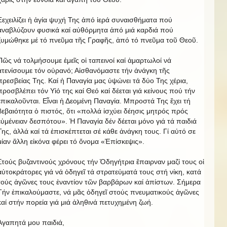
Ξεχειλίζει ἡ ἁγία ψυχή Της ἀπό ἱερά συναισθήματα πού
ἀναβλύζουν φυσικά καί αὐθόρμητα ἀπό μιά καρδιά πού
ζυμώθηκε μέ τό πνεῦμα τῆς Γραφῆς, ἀπό τό πνεῦμα τοῦ Θεοῦ.
Πῶς νά τολμήσουμε ἐμεῖς οἱ ταπεινοί καί ἁμαρτωλοί νά
ἀτενίσουμε τόν οὐρανό; Αἰσθανόμαστε τήν ἀνάγκη τῆς
πρεσβείας Της. Καί ἡ Παναγία μας ὑψώνει τά δύο Της χέρια,
προσβλέπει τόν Υἱό της καί Θεό καί δέεται γιά κείνους πού τήν
ἐπικαλοῦνται. Εἶναι ἡ Δεομένη Παναγία. Μπροστά Της ἔχει τή
βεβαιότητα ὁ πιστός, ὅτι «πολλά ἰσχύει δέησις μητρός πρός
εὐμένειαν δεσπότου». Ἡ Παναγία δέν δέεται μόνο γιά τά παιδιά
Της, ἀλλά καί τά ἐπισκέπτεται σέ κάθε ἀνάγκη τους. Γί αὐτό σε
μίαν ἄλλη εἰκόνα φέρει τό ὄνομα «Ἐπίσκεψις».
Στούς βυζαντινούς χρόνους τήν Ὁδηγήτρια ἔπαιρναν μαζί τους οἱ
αὐτοκράτορες γιά νά ὁδηγεῖ τά στρατεύματά τους στή νίκη, κατά
τούς ἀγῶνες τους ἐναντίον τῶν βαρβάρων καί ἀπίστων. Σήμερα
Τήν ἐπικαλούμαστε, νά μᾶς ὁδηγεῖ στούς πνευματικούς ἀγῶνες
καί στήν πορεία γιά μιά ἀληθινά πετυχημένη ζωή.
Ἀγαπητά μου παιδιά,