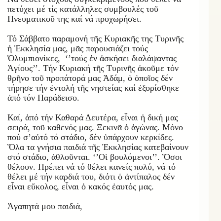
πετύχει μέ τίς κατάλληλες συμβουλές τοῦ
Πνευματικοῦ της καί νά προχωρήσει.
Τό Σάββατο παραμονή τῆς Κυριακῆς της Τυρινῆς
ἡ Ἐκκλησία μας, μᾶς παρουσιάζει τούς
Ὀλυμπιονίκες, ‘’τούς ἐν ἀσκήσει διαλάψαντας
Ἁγίους’’. Τήν Κυριακή τῆς Τυρινῆς ἀκοῦμε τόν
θρῆνο τοῦ προπάτορά μας Ἀδάμ, ὁ ὁποῖος δέν
τήρησε τήν ἐντολή τῆς νηστείας καί ἐξορίσθηκε
ἀπό τόν Παράδεισο.
Καί, ἀπό τήν Καθαρά Δευτέρα, εἶναι ἡ δική μας
σειρά, τοῦ καθενός μας. Ξεκινᾶ ὁ ἀγώνας. Μόνο
πού σ’αὐτό τό στάδιο, δέν ὑπάρχουν κερκίδες.
Ὅλα τα γνήσια παιδιά τῆς Ἐκκλησίας κατεβαίνουν
στό στάδιο, ἀθλοῦνται. ‘’Οἱ βουλόμενοι’’. Ὅσοι
θέλουν. Πρέπει νά τό θέλει κανείς πολύ, νά τό
θέλει μέ τήν καρδιά του, διότι ὁ ἀντίπαλος δέν
εἶναι εὔκολος, εἶναι ὁ κακός ἐαυτός μας.
Ἀγαπητά μου παιδιά,