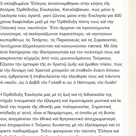
Οἱ σκλαβωμένοι Ἕλληνες ἀνταποκρίθηκαν στήν κλήση τῆς
Μητέρας Ὀρθόδοξης Ἐκκλησίας. Καταλάβαιναν, πώς μόνο ἡ
Ἐκκλησία τούς ἀγαπᾶ, γιατί ζῶντας μέσα στήν Ἐκκλησία γιά 400
χρόνια διαφύλαξαν μαζί μέ τήν Ὀρθόδοξη πίστη τους καί τήν
Ἑλληνική τους ταυτότητα. Ἔτσι ἄρχισαν νά προσεύχωνται
ἐντονώτερα, νά ἐκκλησιάζωνται περισσότερο, νά νηστεύουν
ἀνυπερθέτως τίς Τετάρτες, τίς Παρασκευές καί τίς Σαρακοστές.
Ταυτόχρονα ἐξομολογούνταν καί κοινωνούσαν τακτικά. Μέ ὅλα
αὐτά διατήρησαν τήν ἰδιοπροσωπεία καί τόν πολιτισμό τους καί
διακρίνονταν εὐχερῶς ἀπό τούς μουσουλμάνους Τούρκους.
Ἔζησαν τήν ἐμπειρία τῆς ἐν Χριστῷ ζωῆς καί ἔμαθαν πλέον, πώς
μέ τήν δύναμη τοῦ Χριστοῦ μποροῦν νά σταθοῦν ἔναντι ὅποιου
τούς ἐχθρεύεται ἤ ἐπιβουλεύεται τήν ἐλευθερία τους καί πάντοτε
νά νικοῦν, ὡς ὁ Δαβίδ τόν Γολιάθ κι ὡς ὁ Νέστορας τόν Λυαῖο!
Ἡ Ὀρθόδοξη Ἐκκλησία μας μέ τή ζωή καί τή διδασκαλία της
στήριξε πνευματικά τήν ἐξέγερση καί προετοίμασε μυστικά καί ἐκ
Θεοῦ τήν πορεία τῆς ἐθνικῆς μας παλιγγενεσίας. Σημαντική
ἀπόδειξη γι’ αὐτό, εἶναι οἱ Νεομάρτυρες, οἱ ὁποῖοι μέ τή θυσία
τους ἀναχαίτισαν τόν ἐθνικό καί θρησκευτικό ἀποχρωματισμό,
πού ἐπιχειροῦσε ὁ Τοῦρκος δυνάστης μέ τόν ἐξισλαμισμό καί τό
φρικτό παιδομάζωμα. Τοῦτο φανερώνει τήν ταύτιση Ἕλληνα καί