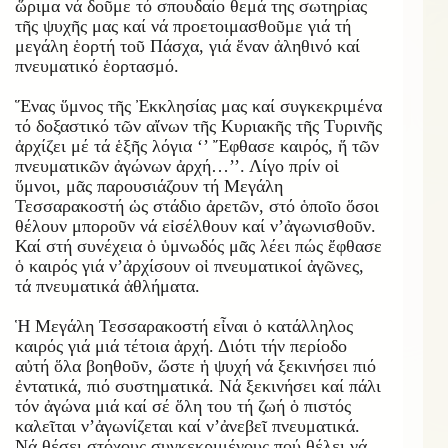
ὥριμα νά δοῦμε τό σπουδαίο θεμά της σωτηρίας
τῆς ψυχῆς μας καί νά προετοιμασθοῦμε γιά τή
μεγάλη ἑορτή τοῦ Πάσχα, γιά ἕναν ἀληθινό καί
πνευματικό ἑορτασμό.
Ἕνας ὕμνος τῆς Ἐκκλησίας μας καί συγκεκριμένα
τό δοξαστικό τῶν αἴνων τῆς Κυριακῆς τῆς Τυρινῆς
ἀρχίζει μέ τά ἑξῆς λόγια ‘’ Ἔφθασε καιρός, ἥ τῶν
πνευματικῶν ἀγώνων ἀρχή…’’. Λίγο πρίν οἱ
ὕμνοι, μᾶς παρουσιάζουν τή Μεγάλη
Τεσσαρακοστή ὡς στάδιο ἀρετῶν, στό ὁποῖο ὅσοι
θέλουν μποροῦν νά εἰσέλθουν καί ν’ἀγωνισθοῦν.
Καί στή συνέχεια ὁ ὑμνωδός μᾶς λέει πώς ἔφθασε
ὁ καιρός γιά ν’ἀρχίσουν οἱ πνευματικοί ἀγῶνες,
τά πνευματικά ἀθλήματα.
Ἡ Μεγάλη Τεσσαρακοστή εἶναι ὁ κατάλληλος
καιρός γιά μιά τέτοια ἀρχή. Διότι τήν περίοδο
αὐτή ὅλα βοηθοῦν, ὥστε ἡ ψυχή νά ξεκινήσει πιό
ἐντατικά, πιό συστηματικά. Νά ξεκινήσει καί πάλι
τόν ἀγώνα μιά καί σέ ὅλη του τή ζωή ὁ πιστός
καλεῖται ν’ἀγωνίζεται καί ν’ἀνεβεῖ πνευματικά.
Νά θέσει στόχους συγκεκριμένους πού θέλει νά