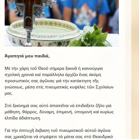
Ἀγαπητά μου παιδιά,
Μέ τήν χάρη τοῦ Θεοῦ σήμερα ξεκινᾶ ἡ καινούργια
σχολική χρονιά καί παράλληλα ἀρχίζει ἕνας ἀκόμη
προσωπικός σας ἀγῶνας γιά τήν κατάκτηση τῆς
γνώσεως, μέσα στίς πνευματικές κυψέλες τῶν Σχολείων
μας.
Στό ξεκίνημά σας αὐτό ἀπαιτεῖται νά ἐπιδείξετε ζῆλο γιά
μάθηση, θάρρος, δύναμη, ἐπιμονή, ὑπομονή καί κυρίως
ἐλπίδα ἀδιάπτωτη.
Γιά τήν ἐπιτυχῆ ἔκβαση τοῦ πνευματικοῦ αὐτοῦ ἀγῶνα
σας χρειάζεται νά στρέψετε τά μάτια σας στό Θεανδρικό