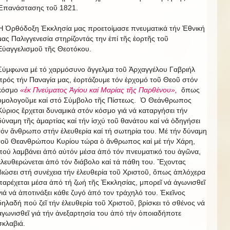
Ἐπανάστασης τοῦ 1821.
Ἡ Ὀρθόδοξη Ἐκκλησία μας προετοίμασε πνευματικά τήν Ἐθνική
μας Παλιγγενεσία στηρίζοντάς την ἐπί τῆς ἑορτῆς τοῦ
Εὐαγγελισμοῦ τῆς Θεοτόκου.
Σύμφωνα μέ τό χαρμόσυνο ἄγγελμα τοῦ Ἀρχαγγέλου Γαβριήλ
πρός τήν Παναγία μας, ἑορτάζουμε τόν ἐρχομό τοῦ Θεοῦ στόν
κόσμο
«ἐκ Πνεύματος Ἁγίου καί Μαρίας τῆς Παρθένου»,
ὅπως
ὁμολογοῦμε καί στό Σύμβολο τῆς Πίστεως. Ὁ Θεάνθρωπος
Κύριος ἔρχεται δυναμικά στόν κόσμο γιά νά καταργήσει τήν
δύναμη τῆς ἁμαρτίας καί τήν ἰσχύ τοῦ θανάτου καί νά ὁδηγήσει
τόν ἄνθρωπο στήν ἐλευθερία καί τή σωτηρία του. Μέ τήν δύναμη
τοῦ Θεανθρώπου Κυρίου τώρα ὁ ἄνθρωπος καί μέ τήν Χάρη,
πού λαμβάνει ἀπό αὐτόν μέσα ἀπό τόν πνευματικό του ἀγῶνα,
ἐλευθερώνεται ἀπό τόν διάβολο καί τά πάθη του. Ἔχοντας
βιώσει στή συνέχεια τήν ἐλευθερία τοῦ Χριστοῦ, ὅπως ἁπλόχερα
παρέχεται μέσα ἀπό τή ζωή τῆς Ἐκκλησίας, μπορεῖ νά ἀγωνισθεῖ
γιά νά ἀποτινάξει κάθε ζυγό ἀπό τον τράχηλό του. Ἐκεῖνος
δηλαδή πού ζεῖ τήν ἐλευθερία τοῦ Χριστοῦ, βρίσκει τό σθένος νά
ἀγωνισθεῖ γιά τήν ἀνεξαρτησία του ἀπό τήν ὁποιαδήποτε
σκλαβιά.