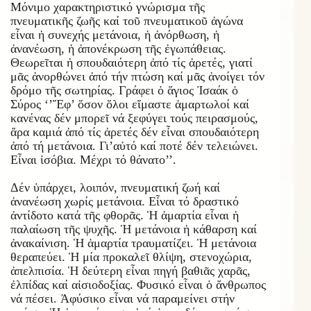
Μόνιμο χαρακτηριστικό γνώρισμα τῆς
πνευματικῆς ζωῆς καί τοῦ πνευματικοῦ ἀγώνα
εἶναι ἡ συνεχής μετάνοια, ἡ ἀνόρθωση, ἡ
ἀνανέωση, ἡ ἀπονέκρωση τῆς ἐγωπάθειας.
Θεωρεῖται ἡ σπουδαιότερη ἀπό τίς ἀρετές, γιατί
μᾶς ἀνορθώνει ἀπό τήν πτώση καί μᾶς ἀνοίγει τόν
δρόμο τῆς σωτηρίας. Γράφει ὁ ἅγιος Ἰσαάκ ὁ
Σύρος ‘’Ἔφ’ ὅσον ὅλοι εἴμαστε ἁμαρτωλοί καί
κανένας δέν μπορεῖ νά ξεφύγει τούς πειρασμούς,
ἄρα καμιά ἀπό τίς ἀρετές δέν εἶναι σπουδαιότερη
ἀπό τή μετάνοια. Γι’αὐτό καί ποτέ δέν τελειώνει.
Εἶναι ἰσόβια. Μέχρι τό θάνατο’’.
Δέν ὑπάρχει, λοιπόν, πνευματική ζωή καί
ἀνανέωση χωρίς μετάνοια. Εἶναι τό δραστικό
ἀντίδοτο κατά τῆς φθορᾶς. Ἡ ἁμαρτία εἶναι ἡ
παλαίωση τῆς ψυχῆς. Ἡ μετάνοια ἡ κάθαρση καί
ἀνακαίνιση. Ἡ ἁμαρτία τραυματίζει. Ἡ μετάνοια
θεραπεύει. Ἡ μία προκαλεῖ θλίψη, στενοχώρια,
ἀπελπισία. Ἡ δεύτερη εἶναι πηγή βαθιᾶς χαρᾶς,
ἐλπίδας καί αἰσιοδοξίας. Φυσικό εἶναι ὁ ἄνθρωπος
νά πέσει. Ἀφύσικο εἶναι νά παραμείνει στήν