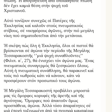
πτώση. Ἡ ἀπογοήτευση ἀπό ὁποιαδήποτε πτώση
δέν ἔχει καμιά θέση στήν ψυχή τοῦ
Χριστιανοῦ.
Αὐτό τονίζουν συνεχῶς οἱ Πατέρες τῆς
Ἐκκλησίας καί καλοῦν στούς πνευματικούς
στίβους, σέ νικηφόρους ἀγῶνες, στήν πιό μεγάλη
νίκη πού σηματοδοτεῖται ἀπό τήν μετάνοια.
Ἡ σκέψη πώς ὅλη ἡ Ἐκκλησία, ὅλοι οἱ πιστοί θά
βρίσκονται σέ ἀγώνα τήν περίοδο τῆς Μεγάλης
Τεσσαρακοστῆς ‘’μιά ψυχή συναθλοῦντες’’
(Φιλιπ. α΄, 27), θά ἐνισχύει τόν ἀγώνα μας. Ἕνας
πνευματικός συναγερμός θά ξεσηκώσει ὅλους.
Αὐτή ἡ πνευματική συνάθληση, θά παρακινεῖ καί
τούς πιό νωθρούς κάτι νά κάνουν, κάτι νά
προσφέρουν στόν προσωπικό τους ἀγώνα.
Ἡ Μεγάλη Τεσσαρακοστή προβάλλει μπροστά
μας τίς ὄμορφες κορυφές τῆς ἀρετῆς καί τῆς
ἁγνότητας. Ὄμορφες πού ἀπαιτοῦν ὅμως
προσπάθεια, ἀγώνα. Ἀλλά τόσο ἀπαραίτητες σέ
μιά ἐποχή τοξινωμένη ἀπό τά πνιγηρά καυσαέρια