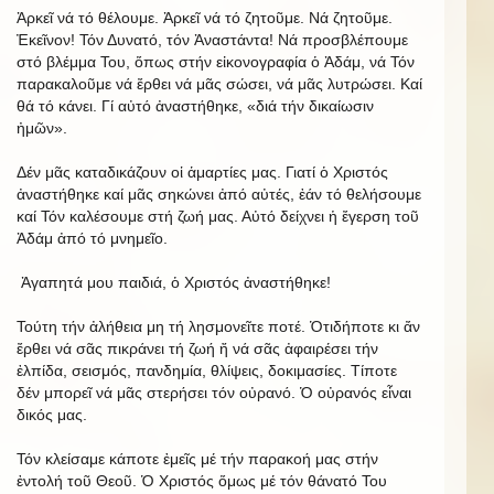
Ἀρκεῖ νά τό θέλουμε. Ἀρκεῖ νά τό ζητοῦμε. Νά ζητοῦμε.
Ἐκεῖνον! Τόν Δυνατό, τόν Ἀναστάντα! Νά προσβλέπουμε
στό βλέμμα Του, ὅπως στήν εἰκονογραφία ὁ Ἀδάμ, νά Τόν
παρακαλοῦμε νά ἔρθει νά μᾶς σώσει, νά μᾶς λυτρώσει. Καί
θά τό κάνει. Γί αὐτό ἀναστήθηκε, «διά τήν δικαίωσιν
ἠμῶν».
Δέν μᾶς καταδικάζουν οἱ ἁμαρτίες μας. Γιατί ὁ Χριστός
ἀναστήθηκε καί μᾶς σηκώνει ἀπό αὐτές, ἐάν τό θελήσουμε
καί Τόν καλέσουμε στή ζωή μας. Αὐτό δείχνει ἡ ἔγερση τοῦ
Ἀδάμ ἀπό τό μνημεῖο.
Ἀγαπητά μου παιδιά, ὁ Χριστός ἀναστήθηκε!
Τούτη τήν ἀλήθεια μη τή λησμονεῖτε ποτέ. Ὁτιδήποτε κι ἄν
ἔρθει νά σᾶς πικράνει τή ζωή ἤ νά σᾶς ἀφαιρέσει τήν
ἐλπίδα, σεισμός, πανδημία, θλίψεις, δοκιμασίες. Τίποτε
δέν μπορεῖ νά μᾶς στερήσει τόν οὐρανό. Ὁ οὐρανός εἶναι
δικός μας.
Τόν κλείσαμε κάποτε ἐμεῖς μέ τήν παρακοή μας στήν
ἐντολή τοῦ Θεοῦ. Ὁ Χριστός ὅμως μέ τόν θάνατό Του