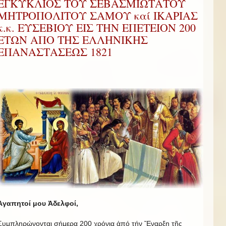
ΕΓΚΥΚΛΙΟΣ ΤΟΥ ΣΕΒΑΣΜΙΩΤΑΤΟΥ
ΜΗΤΡΟΠΟΛΙΤΟΥ ΣΑΜΟΥ καί ΙΚΑΡΙΑΣ
κ.κ. ΕΥΣΕΒΙΟΥ ΕΙΣ ΤΗΝ ΕΠΕΤΕΙΟΝ 200
ΕΤΩΝ ΑΠΟ ΤΗΣ ΕΛΛΗΝΙΚΗΣ
ΕΠΑΝΑΣΤΑΣΕΩΣ 1821
Ἀγαπητοί
μου
Ἀδελφοί
,
Συμπληρώνονται σήμερα 200 χρόνια ἀπό τήν Ἔναρξη τῆς