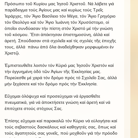
Πρόσωπο τοῦ Κυρίου μας Ἰησοῦ Χριστοῦ. Νά λάβετε γιά
παράδειγμα τούς Ἁγίους μας καί κυρίως τούς Τρεῖς
Ἱεράρχες, τόν Ἅγιο Βασίλειο τόν Μέγα, τόν Ἅγιο Γρηγόριο
τόν Θεολόγο καί τόν Ἅγιο Ἰωάννη τόν Χρυσόστομο, οἱ
ὁποῖοι συνδύασαν τήν πίστη στόν Χριστό μέ τήν γνώση
τοῦ κόσμου. Ἔτσι ἀπέκτησαν ἐπιστημοσύνη, ἀλλά καί
ἀρετή. Σπούδασαν στά σχολεῖα καί τίς σχολές τῆς ἐποχῆς
τους, ἀλλά πάνω ἀπό ὅλα ἀναδείχθηκαν μορφωμένοι ἐν
Χριστῷ.
Ἐμπιστευθεῖτε λοιπόν τόν Κύριό μας Ἰησοῦν Χριστόν καί
τήν ἐγγυημένη ὁδό τῶν Ἁγίων τῆς Ἐκκλησίας μας.
Πορεύεσθε μέ χαρά τόν δρόμο πρός τό Σχολεῖο Σας, ἀλλά
μήν ξεχάσετε καί τόν δρόμο πρός τήν Ἐκκλησία.
Εὔχομαι ὁλόψυχα καί προσεύχομαι νά ἐργασθεῖτε
πνευματικά, γιά νά ἀποκτήσετε γνώση καί ἀρετή καί νά
ἐπιτύχετε στούς στόχους Σας.
Ἐπίσης εὔχομαι καί παρακαλῶ τόν Κύριο νά εὐλογήσει καί
τούς σεβαστούς δασκάλους καί καθηγητές σας, ὅπως καί
τούς ἀγαπητούς σας γονεῖς, πού μοχθοῦν γιά τήν πρόοδο