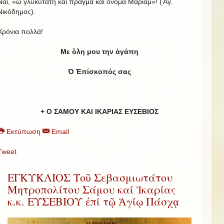
Ναί, «ὦ γλυκύτατη καί πρᾶγμα καί ὄνομα Μαριάμ»! (Ἄγ.
Νικόδημος).
Χρόνια πολλά!
Με ὅλη μου την ἀγάπη
Ὁ Ἐπίσκοπός σας
+ Ο ΣΑΜΟΥ ΚΑΙ ΙΚΑΡΙΑΣ ΕΥΣΕΒΙΟΣ
Εκτύπωση
Email
Tweet
ΕΓΚΥΚΛΙΟΣ Τοῦ Σεβασμιωτάτου
Μητροπολίτου Σάμου καί Ἰκαρίας
κ.κ. ΕΥΣΕΒΙΟΥ ἐπί τῷ Ἁγίῳ Πάσχᾳ