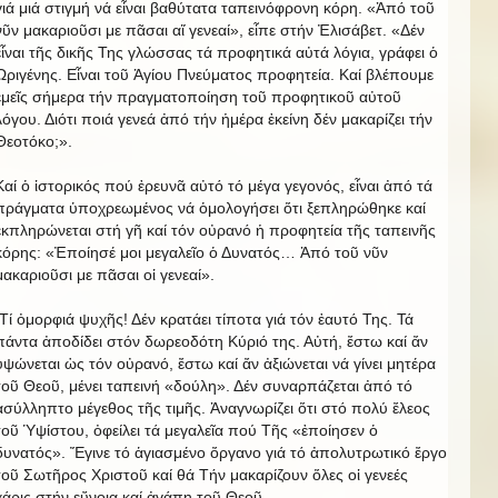
γιά μιά στιγμή νά εἶναι βαθύτατα ταπεινόφρονη κόρη. «Ἀπό τοῦ
νῦν μακαριοῦσι με πᾶσαι αἵ γενεαί», εἶπε στήν Ἐλισάβετ. «Δέν
εἶναι τῆς δικῆς Της γλώσσας τά προφητικά αὐτά λόγια, γράφει ὁ
Ὠριγένης. Εἶναι τοῦ Ἁγίου Πνεύματος προφητεία. Καί βλέπουμε
ἐμεῖς σήμερα τήν πραγματοποίηση τοῦ προφητικοῦ αὐτοῦ
λόγου. Διότι ποιά γενεά ἀπό τήν ἡμέρα ἐκείνη δέν μακαρίζει τήν
Θεοτόκο;».
Καί ὁ ἱστορικός πού ἐρευνᾶ αὐτό τό μέγα γεγονός, εἶναι ἀπό τά
πράγματα ὑποχρεωμένος νά ὁμολογήσει ὅτι ξεπληρώθηκε καί
ἐκπληρώνεται στή γῆ καί τόν οὐρανό ἡ προφητεία τῆς ταπεινῆς
κόρης: «Ἐποίησέ μοι μεγαλεῖο ὁ Δυνατός… Ἀπό τοῦ νῦν
μακαριοῦσι με πᾶσαι οἱ γενεαί».
Τί ὀμορφιά ψυχῆς! Δέν κρατάει τίποτα γιά τόν ἑαυτό Της. Τά
πάντα ἀποδίδει στόν δωρεοδότη Κύριό της. Αὐτή, ἔστω καί ἄν
ὑψώνεται ὡς τόν οὐρανό, ἔστω καί ἄν ἀξιώνεται νά γίνει μητέρα
τοῦ Θεοῦ, μένει ταπεινή «δούλη». Δέν συναρπάζεται ἀπό τό
ἀσύλληπτο μέγεθος τῆς τιμῆς. Ἀναγνωρίζει ὅτι στό πολύ ἔλεος
τοῦ Ὑψίστου, ὀφείλει τά μεγαλεῖα πού Τῆς «ἐποίησεν ὁ
δυνατός». Ἔγινε τό ἁγιασμένο ὄργανο γιά τό ἀπολυτρωτικό ἔργο
τοῦ Σωτῆρος Χριστοῦ καί θά Τήν μακαρίζουν ὅλες οἱ γενεές
χάρις στήν εὔνοια καί ἀγάπη τοῦ Θεοῦ.