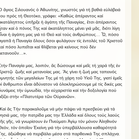
Ὁ ἅγιος Σιλουανός ὁ Ἀθωνίτης, γνωστός γιά τή βαθιά εὐλάβειά
του πρός τή Θεοτόκο, γράφει: «Καθώς ἀπέραντος καί
ἀκατάληπτος ὑπῆρξε ἡ ἀγάπη τῆς Παναγίας, ἔτσι ἀπέραντος
ἦταν καί ὁ πόνος Της καί ἀκατάληπτος μένει γιά μᾶς, διότι λίγη
εἶναι ἡ ἀγάπη μας γιά τό Θεό καί τούς ἀνθρώπους… Ὦ, πόσο
ἀγαπᾶ ἡ Παναγία ὅλους ὅσοι φυλάγουν τίς ἐντολές τοῦ Χριστοῦ
καί πόσο λυπεῖται καί θλίβεται γιά κείνους πού δέν
μετανοοῦν…».
Στήν Παναγία μας, λοιπόν, ἄς δώσουμε καί μεῖς τή χαρά τῆς ἐν
Χριστῷ ζωῆς καί μετανοίας μας. Ἄς γίνει ἡ ζωή μας ταπεινός
ὑμνητής τῶν μεγαλείων Της μέ τή χάρη τοῦ Υἱοῦ Της, γιατί ἐμεῖς
οἱ ἄνθρωποι εἶναι ἀδύνατον νά ὁλοκληρώσουμε μέ τίς δικές μας
δυνάμεις τήν ὑμνωδία, τήν εὐχαριστία καί τήν δοξολογία πού
ἀξίζει στήν «Πλατυτέρα τῶν Οὐρανῶν».
Καί ἄς Τήν παρακαλοῦμε νά μήν πάψει νά πρεσβεύει γιά τά
νησιά μας, τήν πατρίδα μας την Ἑλλάδα καί ὅλους τούς λαούς
τῆς γῆς, νά γνωρίσουν ἐν Πνεύματι Ἁγίῳ τόν μόνον Ἀληθινόν
Θεόν, τόν ὁποῖον Ἐκείνη γιά τήν ὑπερβάλλουσα καθαρότητά
Της, ἀξιώθηκε νά περιβάλει μέσα στά παρθενικά Της σπλάχνα.