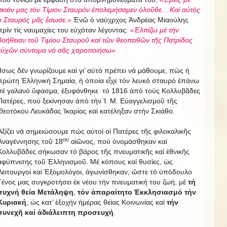
σκιάν μας τόν Τίμιον Σταυρόν ἐπολεμήσαμεν ὁλοῦθε... Καί αὐτός
ὁ Σταυρός μᾶς ἔσωσε.»
Ἐνῶ ὁ ναύχρχος Ἀνδρέας Μιαούλης
πρίν τίς ναυμαχίες του εὐχόταν λέγοντας
: «Ἐλπίζω μέ τήν
βοήθειαν τοῦ Τιμίου Σταυροῦ καί τῶν θεοπειθῶν τῆς Πατρίδος
εὐχῶν σύντομα νά σᾶς χαροποιήσω»
Ἴσως δέν γνωρίζουμε καί γι’ αὐτό πρέπει νά μάθουμε, πώς ἡ
πρώτη Ἑλληνική Σημαία, ἡ ὁποία εἶχε τόν λευκό σταυρό ἐπάνω
σέ γαλανό ὕφασμα, ἐξυφάνθηκε τό 1816 ἀπό τούς Κολλυβᾶδες
Πατέρες, πού ξεκίνησαν ἀπό τήν Ἱ. Μ. Εὐαγγελισμοῦ τῆς
Θεοτόκου Λευκάδας Ἰκαρίας καί κατέληξαν στήν Σκιάθο.
Ἀξίζει νά σημειώσουμε πώς αὐτοί οἱ Πατέρες τῆς φιλοκαλικῆς
ου
Ἀναγέννησης τοῦ 18
αἰῶνος, πού ὀνομάσθηκαν καί
Κολλυβᾶδες σήκωσαν τό βάρος τῆς πνευματικῆς καί ἐθνικῆς
ἀφύπνισης τοῦ Ἑλληνισμοῦ. Μέ κόπους καί θυσίες, ὡς
Λειτουργοί καί Ἐξομολόγοι, ἀγωνίσθηκαν, ὥστε τό ὑπόδουλο
Γένος μας συγκροτήσει ἐκ νέου τήν πνευματική του ζωή, μέ
τή
συχνή θεία Μετάληψη
,
τόν ἀπαραίτητο Ἐκκλησιασμό τήν
Κυριακή
, ὡς κατ’ ἐξοχήν ἡμέρας θείας Κοινωνίας καί
τήν
συνεχῆ καί ἀδιάλειπτη προσευχή
.