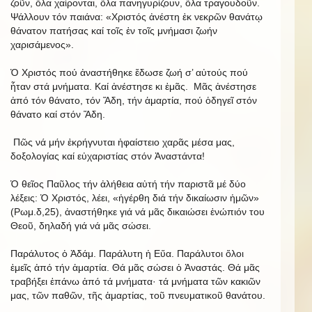
ζοῦν, ὅλα χαίρονται, ὅλα πανηγυρίζουν, ὅλα τραγουδοῦν.
Ψάλλουν τόν παιάνα: «Χριστός ἀνέστη ἐκ νεκρῶν θανάτῳ
θάνατον πατήσας καί τοῖς ἐν τοῖς μνήμασι ζωήν
χαρισάμενος».
Ὁ Χριστός πού ἀναστήθηκε ἔδωσε ζωή σ’ αὐτούς πού
ἦταν στά μνήματα. Καί ἀνέστησε κι ἐμᾶς. Μᾶς ἀνέστησε
ἀπό τόν θάνατο, τόν Ἅδη, τήν ἁμαρτία, πού ὁδηγεῖ στόν
θάνατο καί στόν Ἅδη.
Πῶς νά μήν ἐκρήγνυται ἡφαίστειο χαρᾶς μέσα μας,
δοξολογίας καί εὐχαριστίας στόν Ἀναστάντα!
Ὁ θεῖος Παῦλος τήν ἀλήθεια αὐτή τήν παριστᾶ μέ δύο
λέξεις: Ὁ Χριστός, λέει, «ἠγέρθη διά τήν δικαίωσιν ἡμῶν»
(Ρωμ.δ,25), ἀναστήθηκε γιά νά μᾶς δικαιώσει ἐνώπιόν του
Θεοῦ, δηλαδή γιά νά μᾶς σώσει.
Παράλυτος ὁ Ἀδάμ. Παράλυτη ἡ Εὕα. Παράλυτοι ὅλοι
ἐμεῖς ἀπό τήν ἁμαρτία. Θά μᾶς σώσει ὁ Ἀναστάς. Θά μᾶς
τραβήξει ἐπάνω ἀπό τά μνήματα· τά μνήματα τῶν κακιῶν
μας, τῶν παθῶν, τῆς ἁμαρτίας, τοῦ πνευματικοῦ θανάτου.