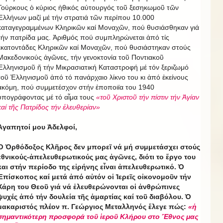
Τούρκους ὁ κύριος ἠθικός αὐτουργός τοῦ ξεσηκωμοῦ τῶν
Ἑλλήνων μαζί μέ τήν στρατιά τῶν περίπου 10.000
καταγεγραμμένων Κληρικῶν καί Μοναχῶν, πού θυσιάσθηκαν γιά
τήν πατρίδα μας. Ἀριθμός πού συμπληρώνεται ἀπό τίς
ἑκατοντάδες Κληρικῶν καί Μοναχῶν, πού θυσιάστηκαν στούς
Μακεδονικούς ἀγῶνες, τήν γενοκτονία τοῦ Ποντιακοῦ
Ἑλληνισμοῦ ἤ τήν Μικρασιατική Καταστροφή μέ τόν ξεριζωμό
τοῦ Ἑλληνισμοῦ ἀπό τό πανάρχαιο λίκνο του κι ἀπό ἐκείνους
ἀκόμη, πού συμμετέσχον στήν ἐποποιϊα του 1940
ὑπογράφοντας μέ τό αἷμα τους
«τοῦ Χριστοῦ τήν πίστιν τήν Ἁγίαν
καί τῆς Πατρίδος τήν ἐλευθερίαν»
Ἀγαπητοί μου Ἀδελφοί,
Ὁ Ὀρθόδοξος Κλῆρος δεν μπορεῖ νά μή συμμετάσχει στούς
ἐθνικούς-ἀπελευθερωτικούς μας ἀγῶνες, διότι το ἔργο του
και στήν περίοδο της εἰρήνης εἶναι ἀπελευθερωτικό. Ὁ
Ἐπίσκοπος καί μετά ἀπό αὐτόν οἱ Ἱερεῖς οἰκονομοῦν τήν
Χάρη του Θεοῦ γιά νά ἐλευθερώνονται οἱ ἀνθρώπινες
ψυχές ἀπό τήν δουλεία τῆς ἁμαρτίας καί τοῦ διαβόλου. Ὁ
μακαριστός πλέον π. Γεώργιος Μεταλληνός ἔλεγε πώς:
«ἡ
σημαντικότερη προσφορά τοῦ ἱεροῦ Κλήρου στο Ἔθνος μας