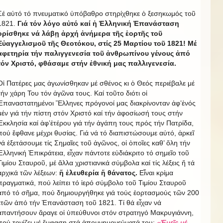
Σέ αὐτό τό πνευματικό ὑπόβαθρο στηρίχθηκε ὁ ξεσηκωμός τοῦ
1821.
Γιά τόν λόγο αὐτό καί ἡ Ἑλληνική Ἐπανάσταση
ὁρίσθηκε νά λάβῃ ἀρχή ἀνήμερα τῆς ἑορτῆς τοῦ
Εὐαγγελισμοῦ τῆς Θεοτόκου, στίς 25 Μαρτίου τοῦ 1821! Μέ
ἀφετηρία τήν παλιγγενεσία τοῦ ἀνθρωπίνου γένους ἀπό
τόν Χριστό, φθάσαμε στήν ἐθνική μας παλλιγενεσία.
Οἱ Πατέρες μας ἀγωνίσθηκαν μέ σθένος κι ὁ Θεός περιέβαλε μέ
τήν χάρη Του τόν ἀγῶνα τους. Καί τοῦτο διότι οἱ
Ἐπαναστατημένοι Ἕλληνες πρόγονοί μας διακρίνονταν ἀφ’ἑνός
μέν γιά τήν πίστη στόν Χριστό καί τήν ἀφοσίωσή τους στήν
Ἐκκλησία καί ἀφ’ἑτέρου γιά τήν ἀγάπη τους πρός τήν Πατρίδα,
πού ἔφθανε μέχρι θυσίας. Γιά νά τό διαπιστώσουμε αὐτό, ἀρκεῖ
νά ἐξετάσουμε τίς Σημαῖες τοῦ ἀγῶνος, οἱ ὁποῖες καθ’ ὅλη τήν
Ἑλληνική Ἐπικράτεια, εἶχαν πάντοτε εὐδιάκριτο τό σημεῖο τοῦ
Τιμίου Σταυροῦ, μέ ἄλλα χριστιανικά σύμβολα καί τίς λέξεις ἤ τά
ἀρχικά τῶν λέξεων:
ἤ ἐλευθερία ἤ θάνατος.
Εἶναι κρίμα
πραγματικά, πού λείπει τό ἱερό σύμβολο τοῦ Τιμίου Σταυροῦ
ἀπό τό σῆμα, πού δημιουργήθηκε γιά τούς ἑορτασμούς τῶν 200
ἐτῶν ἀπό τήν Ἐπανάσταση τοῦ 1821. Τί θά εἶχαν νά
ἀπαντήσουν ἄραγε οἱ ὑπεύθυνοι στόν στρατηγό Μακρυγιάννη,
πού τονίζει μέ ἔμφαση στά ἀπομνημονεύματά του:
«Ἐμεῖς μέ