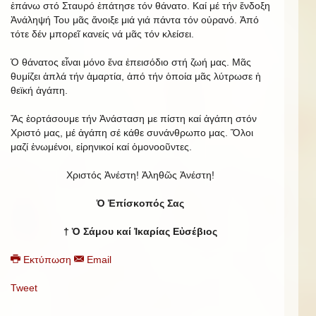
ἐπάνω στό Σταυρό ἐπάτησε τόν θάνατο. Καί μέ τήν ἔνδοξη
Ἀνάληψή Του μᾶς ἄνοιξε μιά γιά πάντα τόν οὐρανό. Ἀπό
τότε δέν μπορεῖ κανείς νά μᾶς τόν κλείσει.
Ὁ θάνατος εἶναι μόνο ἕνα ἐπεισόδιο στή ζωή μας. Μᾶς
θυμίζει ἁπλά τήν ἁμαρτία, ἀπό τήν ὁποία μᾶς λύτρωσε ἡ
θεϊκή ἀγάπη.
Ἄς ἑορτάσουμε τήν Ἀνάσταση με πίστη καί ἀγάπη στόν
Χριστό μας, μέ ἀγάπη σέ κάθε συνάνθρωπο μας. Ὅλοι
μαζί ἑνωμένοι, εἰρηνικοί καί ὁμονοοῦντες.
Χριστός Ἀνέστη! Ἀληθῶς Ἀνέστη!
Ὁ Ἐπίσκοπός Σας
† Ὁ Σάμου καί Ἰκαρίας Εὐσέβιος
Εκτύπωση
Email
Tweet