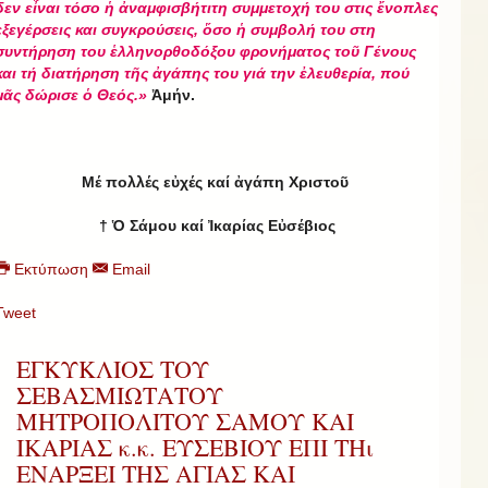
δεν εἶναι τόσο ἡ ἀναμφισβήτιτη συμμετοχή του στις ἔνοπλες
εξεγέρσεις και συγκρούσεις, ὅσο ἡ συμβολή του στη
συντήρηση του ἑλληνορθοδόξου φρονήματος τοῦ Γένους
και τή διατήρηση τῆς ἀγάπης του γιά την ἐλευθερία, πού
μᾶς δώρισε ὁ Θεός.»
Ἀμήν.
Μέ πολλές εὐχές καί ἀγάπη Χριστοῦ
† Ὁ Σάμου καί Ἰκαρίας Εὐσέβιος
Εκτύπωση
Email
Tweet
ΕΓΚΥΚΛΙΟΣ ΤΟΥ
ΣΕΒΑΣΜΙΩΤΑΤΟΥ
ΜΗΤΡΟΠΟΛΙΤΟΥ ΣΑΜΟΥ ΚΑΙ
ΙΚΑΡΙΑΣ κ.κ. ΕΥΣΕΒΙΟΥ ΕΠΙ ΤΗι
ΕΝΑΡΞΕΙ ΤΗΣ ΑΓΙΑΣ ΚΑΙ