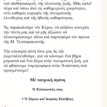
τοῦ αἰσθησιασμοῦ, τῆς ὑλιστικῆς ζωῆς. Μᾶς καλεῖ
πέρα καί πάνω ἀπό τίς καθημερινές μικρότητες
στίς καθαρές κορυφές τῆς πνευματικῆς
ἐλευθερίας καί τῆς ἠθικῆς καθαρότητας.
Ἅς παρακαλοῦμε τόν Κύριο, νά αὐξάνει συνεχῶς
τήν πίστη μας καί νά μᾶς ἀξιώσει νά
ὁλοκληρώσουμε αἴσια καί καρποφόρα τόν ἀγώνα
τῆς Μ. Τεσσαρακοστῆς.
Τήν εὐκαιρία αὐτή ὅλοι μας ἅς τήν
ἐκμεταλλευθοῦμε, γιά νά κάνουμε ἕνα βῆμα
μπροστά καί ἕνα ἅλμα στήν πνευματική ζωή, γιά
νά φθάσουμε λαμπροφόροι στήν Ἀνάσταση πού
προσμένουμε!
Μέ πατρική ἀγάπη
Ὁ Ἐπίσκοπός σας
+ Ὁ Σάμου καί Ἰκαρίας Εὐσέβιος