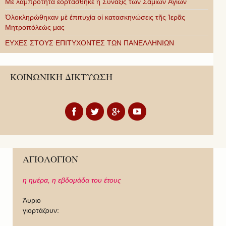
Με λαμπρότητα ἑορτάσθηκε ἡ Σύναξις τῶν Σαμίων Ἁγίων
Ὁλοκληρώθηκαν μὲ ἐπιτυχία οἱ κατασκηνώσεις τῆς Ἱερᾶς
Μητροπόλεώς μας
ΕΥΧΕΣ ΣΤΟΥΣ ΕΠΙΤΥΧΟΝΤΕΣ ΤΩΝ ΠΑΝΕΛΛΗΝΙΩΝ
ΚΟΙΝΩΝΙΚΗ ΔΙΚΤΥΩΣΗ
ΑΓΙΟΛΟΓΙΟΝ
η ημέρα,
η εβδομάδα του έτους
Άυριο
γιορτάζουν: