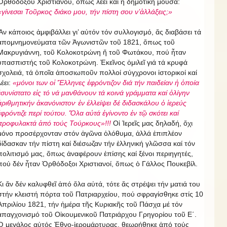
Ὀρθοδόξου Χριστιανοῦ, ὅπως λέει καί ἡ δημοτική μοῦσα:
«γίνεσαι Τοῦρκος διάκο μου, τήν πίστη σου ν’ἀλλάξεις;»
Ἄν κάποιος ἀμφιβάλλει γι’ αὐτόν τόν συλλογισμό, ἄς διαβάσει τά
ἀπομνημονεύματα τῶν Ἀγωνιστῶν τοῦ 1821, ὅπως τοῦ
Μακρυγιάννη, τοῦ Κολοκοτρώνη ἤ τοῦ Φωτάκου, πού ἦταν
ὑπασπιστής τοῦ Κολοκοτρώνη. Ἐκεῖνος ὁμιλεῖ γιά τά κρυφά
σχολειά, τά ὁποῖα ἀποσιωποῦν πολλοί σύγχρονοι ἱστορικοί καί
λέει:
«μόνοι των οἱ Ἕλληνες ἐφρόντιζον διά τήν παιδείαν ἡ ὁποία
ἐσυνίστατο εἰς τό νά μανθάνουν τά κοινά γράμματα καί ὀλίγην
.
ἀριθμητικήν ἀκανόνιστον
ἐν ἐλλείψει δέ διδασκάλου ὁ ἱερεύς
ἐφρόντιζε περί τούτου. Ὅλα αὐτά ἐγίνοντο ἐν τῷ σκότει καί
προφυλακτά ἀπό τούς Τούρκους»!!!
Οἱ Ἱερεῖς μας δηλαδή, ὄχι
μόνο προσέρχονταν στόν ἀγῶνα ὁλόθυμα, ἀλλά ἐπιπλέον
δίδασκαν τήν πίστη καί διέσωζαν τήν ἑλληνική γλῶσσα καί τόν
πολιτισμό μας, ὅπως ἀναφέρουν ἐπίσης καί ξένοι περιηγητές,
πού δέν ἦταν Ὀρθόδοξοι Χριστιανοί, ὅπως ὁ Γάλλος Πουκεβίλ.
Κι ἄν δέν καλυφθεῖ ἀπό ὅλα αὐτά, τότε ἄς στρέψει τήν ματιά του
στήν κλειστή πόρτα τοῦ Πατριαρχείου, πού σφραγίσθηκε στίς 10
Ἀπριλίου 1821, τήν ἡμέρα τῆς Κυριακῆς τοῦ Πάσχα μέ τόν
ἀπαγχονισμό τοῦ Οἰκουμενικοῦ Πατριάρχου Γρηγορίου τοῦ Ε΄.
Ὁ μεγάλος αὐτός Ἐθνο-ἱερομάρτυρας, θεωρήθηκε ἀπό τούς