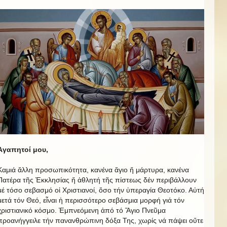
Ἀγαπητοί μου,
Καμιά ἄλλη προσωπικότητα, κανένα ἅγιο ἤ μάρτυρα, κανένα
Πατέρα τῆς Ἐκκλησίας ἤ ἀθλητή τῆς πίστεως δέν περιβάλλουν
μέ τόσο σεβασμό οἱ Χριστιανοί, ὅσο τήν ὑπεραγία Θεοτόκο. Αὐτή
μετά τόν Θεό, εἶναι ἡ περισσότερο σεβάσμια μορφή γιά τόν
χριστιανικό κόσμο. Ἐμπνεόμενη ἀπό τό Ἅγιο Πνεῦμα
προανήγγειλε τήν πανανθρώπινη δόξα Της, χωρίς νά πάψει οὔτε