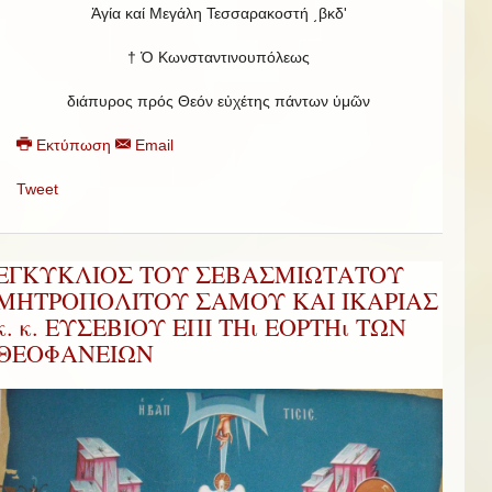
Ἁγία καί Μεγάλη Τεσσαρακοστή ͵βκδʹ
† Ὁ Κωνσταντινουπόλεως
διάπυρος πρός Θεόν εὐχέτης πάντων ὑμῶν
Εκτύπωση
Email
Tweet
ΕΓΚΥΚΛΙΟΣ ΤΟΥ ΣΕΒΑΣΜΙΩΤΑΤΟΥ
ΜΗΤΡΟΠΟΛΙΤΟΥ ΣΑΜΟΥ ΚΑΙ ΙΚΑΡΙΑΣ
κ. κ. ΕΥΣΕΒΙΟΥ ΕΠΙ ΤΗι ΕΟΡΤΗι ΤΩΝ
ΘΕΟΦΑΝΕΙΩΝ