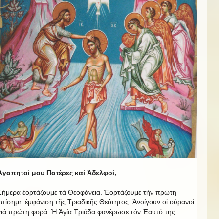
Ἀγαπητοί μου Πατέρες καί Ἀδελφοί,
Σήμερα ἑορτάζουμε τά Θεοφάνεια. Ἑορτάζουμε τήν πρώτη
ἐπίσημη ἐμφάνιση τῆς Τριαδικῆς Θεότητος. Ἀνοίγουν οἱ οὐρανοί
γιά πρώτη φορά. Ἡ Ἁγία Τριάδα φανέρωσε τόν Ἑαυτό της