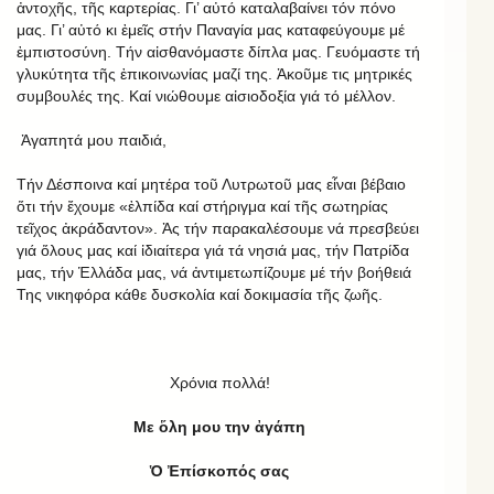
ἀντοχῆς, τῆς καρτερίας. Γι’ αὐτό καταλαβαίνει τόν πόνο
μας. Γι’ αὐτό κι ἐμεῖς στήν Παναγία μας καταφεύγουμε μέ
ἐμπιστοσύνη. Τήν αἰσθανόμαστε δίπλα μας. Γευόμαστε τή
γλυκύτητα τῆς ἐπικοινωνίας μαζί της. Ἀκοῦμε τις μητρικές
συμβουλές της. Καί νιώθουμε αἰσιοδοξία γιά τό μέλλον.
Ἀγαπητά μου παιδιά,
Τήν Δέσποινα καί μητέρα τοῦ Λυτρωτοῦ μας εἶναι βέβαιο
ὅτι τήν ἔχουμε «ἐλπίδα καί στήριγμα καί τῆς σωτηρίας
τεῖχος ἀκράδαντον». Ἀς τήν παρακαλέσουμε νά πρεσβεύει
γιά ὅλους μας καί ἰδιαίτερα γιά τά νησιά μας, τήν Πατρίδα
μας, τήν Ἑλλάδα μας, νά ἀντιμετωπίζουμε μέ τήν βοήθειά
Της νικηφόρα κάθε δυσκολία καί δοκιμασία τῆς ζωῆς.
Χρόνια πολλά!
Με ὅλη μου την ἀγάπη
Ὁ Ἐπίσκοπός σας