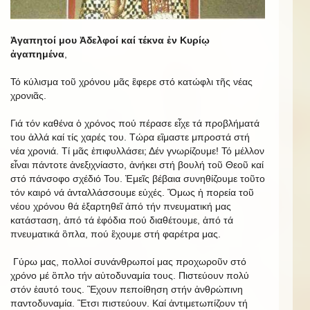
Ἀγαπητοί μου Ἀδελφοί καί τέκνα ἐν Κυρίῳ
ἀγαπημένα
,
Τό κύλισμα τοῦ χρόνου μᾶς ἒφερε στό κατώφλι τῆς νέας
χρονιᾶς.
Γιά τόν καθένα ὁ χρόνος πού πέρασε εἶχε τά προβλήματά
του ἀλλά καί τίς χαρές του. Τώρα εἲμαστε μπροστά στή
νέα χρονιά. Τί μᾶς ἐπιφυλλάσει; Δέν γνωρίζουμε! Τό μέλλον
εἶναι πάντοτε ἀνεξιχνίαστο, ἀνήκει στή βουλή τοῦ Θεοῦ καί
στό πάνσοφο σχέδιό Του. Ἐμεῖς βέβαια συνηθίζουμε τοῦτο
τόν καιρό νά ἀνταλλάσσουμε εὐχές. Ὅμως ἡ πορεία τοῦ
νέου χρόνου θά ἐξαρτηθεῖ ἀπό τήν πνευματική μας
κατάσταση, ἀπό τά ἐφόδια πού διαθέτουμε, ἀπό τά
πνευματικά ὃπλα, πού ἒχουμε στή φαρέτρα μας.
Γύρω μας, πολλοί συνάνθρωποί μας προχωροῦν στό
χρόνο μέ ὃπλο τήν αὐτοδυναμία τους. Πιστεύουν πολύ
στόν ἑαυτό τους. Ἒχουν πεποίθηση στήν ἀνθρώπινη
παντοδυναμία. Ἒτσι πιστεύουν. Καί ἀντιμετωπίζουν τή