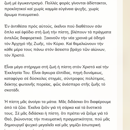
ζωή μέ ἐγωκεντρισμό. Πολλές φορές γίνονται ἀδίστακτοι,
προκλητικοί καί χωρίς καμμία εὐγένεια ψυχῆς, χωρίς
ἂρωμα πνευματικό.
Ἐν ἀντιθέσει πρός αὐτούς, ἐκεῖνοι πού διαθέτουν σάν
ὃπλο καί ἐφόδιο στή ζωή τήν πίστη, βλέπουν τά πράγματα
ἐντελῶς διαφορετικά. Ξεκινοῦν τήν νέα χρονιά μέ ὁδηγό
τόν Ἀρχηγό τῆς Ζωῆς, τόν Κύριο. Καί θεμελιώνουν τήν
κάθε μέρα τους πάνω στόν ἂσειστο βράχο τῶν αἰώνων,
τόν Χριστό.
Εἶναι μέγα στήριγμα στή ζωή ἡ πίστη στόν Χριστό καί τήν
Ἐκκλησία Του. Εἶναι ἂγκυρα ἐλπίδας, πηγή δυνάμεως,
καταφύγιο σέ δύσκολες στιγμές, σύντροφος πολύτιμος,
δείκτης φωτεινῆς πορείας, φῶς ἀνέσπερο στῆς ζωῆς τό
σκοτάδι.
Ἡ πίστη μᾶς ἀνοίγει τα μάτια. Μᾶς διδάσκει ὃτι διαφέρουμε
ἀπό τά ζῶα. Ἐκεῖνα ζοῦν γιά τή σάρκα καί τά ἒνστικτά
τους. Σέ μᾶς διδάσκει ἡ πίστη. ὃτι πρέπει νά ζοῦμε γιά τό
Θεό, βιώνοντας τήν πνευματική πραγματικότητα, πού μᾶς
δημιουργεῖ ψυχικό μεγαλεῖο καί μᾶς γεμίζει ἐσωτερική