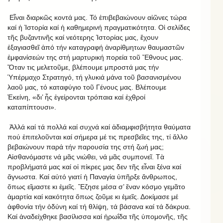
Εἶναι διαρκῶς κοντά μας. Τό ἐπιβεβαιώνουν αἰῶνες τώρα
καί ἡ Ἱστορία καί ἡ καθημερινή πραγματικότητα. Οἱ σελίδες
τῆς βυζαντινῆς καί νεότερης Ἱστορίας μας, ἔχουν
ἐξαγιασθεῖ ἀπό τήν καταγραφή ἀναρίθμητων θαυμαστῶν
ἐμφανίσεών της στή μαρτυρική πορεία τοῦ Ἔθνους μας.
Ὅταν τις μελετοῦμε, βλέπουμε μπροστά μας τήν
Ὑπέρμαχο Στρατηγό, τή γλυκιά μάνα τοῦ βασανισμένου
λαοῦ μας, τό καταφύγιο τοῦ Γένους μας. Βλέπουμε
Ἐκείνη, «δι’ ἧς ἐγείρονται τρόπαια καί ἐχθροί
καταπίπτουσι».
Ἀλλά καί τά πολλά καί συχνά καί ἀδιαμφισβήτητα θαύματα
πού ἐπιτελοῦνται καί σήμερα μέ τις πρεσβεῖες της, τί ἄλλο
βεβαιώνουν παρά τήν παρουσία της στή ζωή μας;
Αἰσθανόμαστε νά μᾶς νιώθει, νά μᾶς συμπονεῖ. Τὰ
προβλήματά μας καί οἱ πίκρες μας δεν τῆς εἶναι ξένα καί
ἄγνωστα. Καί αὐτό γιατί ἡ Παναγία ὑπῆρξε ἄνθρωπος,
ὅπως εἴμαστε κι ἑμεῖς. Ἔζησε μέσα σ’ ἕναν κόσμο γεμᾶτο
ἁμαρτία καί κακότητα ὅπως ζοῦμε κι ἐμεῖς. Δοκίμασε μέ
ἀφθονία τήν ὀδύνη καί τή θλίψη, τά βάσανα καί τά δάκρυα.
Καί ἀναδείχθηκε βασίλισσα καί ἡρωΐδα τῆς ὑπομονῆς, τῆς