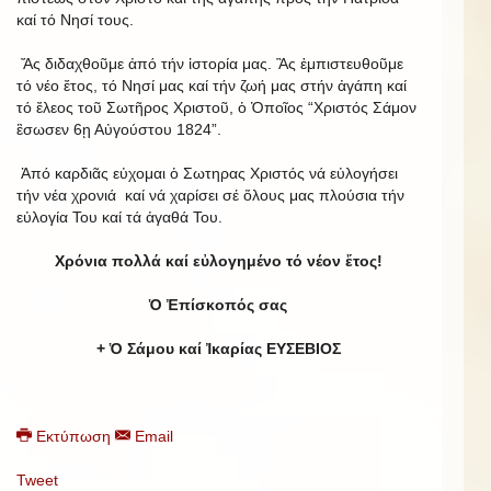
καί τό Νησί τους.
Ἄς διδαχθοῦμε ἀπό τήν ἱστορία μας. Ἂς ἐμπιστευθοῦμε
τό νέο ἔτος, τό Νησί μας καί τήν ζωή μας στήν ἀγάπη καί
τό ἔλεος τοῦ Σωτῆρος Χριστοῦ, ὁ Ὁποῖος “Χριστός Σάμον
ἒσωσεν 6ῃ Αὐγούστου 1824”.
Ἀπό καρδιᾶς εὐχομαι ὁ Σωτηρας Χριστός νά εὐλογήσει
τήν νέα χρονιά καί νά χαρίσει σέ ὅλους μας πλούσια τήν
εὐλογία Του καί τά ἀγαθά Του.
Χρόνια πολλά καί εὐλογημένο τό νέον ἔτος!
Ὁ Ἐπίσκοπός σας
+ Ὁ Σάμου καί Ἰκαρίας ΕΥΣΕΒΙΟΣ
Εκτύπωση
Email
Tweet