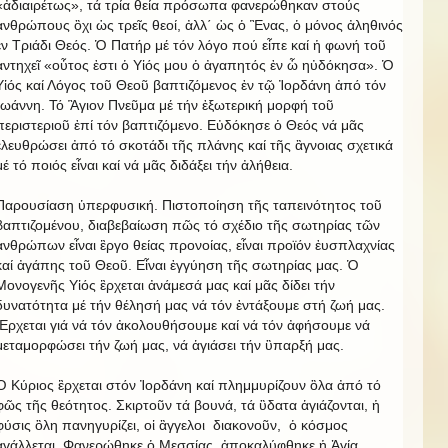
«ἀδιαιρέτως», τά τρία θεία πρόσωπα φανερώθηκαν στούς
ἀνθρώπους ὂχι ὡς τρεῖς θεοί, ἀλλ΄ ὡς ὁ Ἓνας, ὁ μόνος ἀληθινός
ἐν Τριάδι Θεός. Ὁ Πατήρ μέ τόν λόγο πού εἶπε καί ἡ φωνή τοῦ
ἀντηχεῖ «οὗτος ἐστι ὁ Υἱός μου ὁ ἀγαπητός ἐν ὧ ηὐδόκησα». Ὁ
Υἱός καί Λόγος τοῦ Θεοῦ βαπτιζόμενος ἐν τῷ Ἰορδάνη ἀπό τόν
Ἰωάννη. Τό Ἃγιον Πνεῦμα μέ τήν ἐξωτερική μορφή τοῦ
περιστεριοῦ ἐπί τόν βαπτιζόμενο. Εὐδόκησε ὁ Θεός νά μᾶς
ἐλευθρώσει ἀπό τό σκοτάδι τῆς πλάνης καί τῆς ἂγνοιας σχετικά
μέ τό ποιός εἶναι καί νά μᾶς διδάξει τήν ἀλήθεια.
Παρουσίαση ὑπερφυσική. Πιστοποίηση τῆς ταπεινότητος τοῦ
βαπτιζομένου, διαβεβαίωση πῶς τό σχέδιο τῆς σωτηρίας τῶν
ἀνθρώπων εἶναι ἒργο θείας προνοίας, εἶναι προϊόν ἐυσπλαχνίας
καί ἀγάπης τοῦ Θεοῦ. Εἶναι ἐγγύηση τῆς σωτηρίας μας. Ὁ
Μονογενῆς Υἱός ἒρχεται ἀνάμεσά μας καί μᾶς δίδει τήν
δυνατότητα μέ τήν θέλησή μας νά τόν ἐντάξουμε στή ζωή μας.
Ἒρχεται γιά νά τόν ἀκολουθήσουμε καί νά τόν ἀφήσουμε νά
μεταμορφώσει τήν ζωή μας, νά ἁγιάσει τήν ὓπαρξή μας.
Ὁ Κύριος ἒρχεται στόν Ἰορδάνη καί πλημμυρίζουν ὃλα ἀπό τό
φῶς τῆς θεότητος. Σκιρτοῦν τά βουνά, τά ὓδατα ἁγιάζονται, ἡ
φύσις ὃλη πανηγυρίζει, οἱ ἂγγελοι διακονοῦν, ὁ κόσμος
ἀγάλλεται. Φανερώθηκε ὁ Μεσσίας, ἀποκαλύφθηκε ἡ Ἁγία