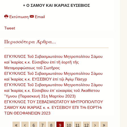
+ Ο ΣΑΜΟΥ ΚΑΙ ΙΚΑΡΙΑΣ ΕΥΣΕΒΙΟΣ
Εκτύπωση
Email
Tweet
Περισσότερα Άρθρα...
ΕΓΚΥΚΛΙΟΣ Τοῦ Σεβασμιωτάτου Μητροπολίτου Σάμου
καί Ἰκαρίας κ.κ. Εὐσεβίου ἐπί τῆ ἑορτῆ τῆς
Μεταμορφώσεως τοῦ Σωτῆρος
ΕΓΚΥΚΛΙΟΣ Τοῦ Σεβασμιωτάτου Μητροπολίτου Σάμου
καί Ἰκαρίας κ.κ. ΕΥΣΕΒΙΟΥ ἐπί τῷ Ἁγίῳ Πάσχᾳ
ΕΓΚΥΚΛΙΟΣ Τοῦ Σεβασμιωτάτου Μητροπολίτου Σάμου
καί Ἰκαρίας κ.κ. Εὐσεβίου ἐπ’ εὐκαιρίας τοῦ Ἀκαθίστου
Ὕμνου (Παρασκευή 31η Μαρτίου 2023)
ΕΓΚΥΚΛΙΟΣ ΤΟΥ ΣΕΒΑΣΜΙΩΤΑΤΟΥ ΜΗΤΡΟΠΟΛΙΤΟΥ
ΣΑΜΟΥ ΚΑΙ ΙΚΑΡΙΑΣ κ. κ. ΕΥΣΕΒΙΟΥ ΕΠΙ ΤΗι ΕΟΡΤΗι
ΤΩΝ ΘΕΟΦΑΝΕΙΩΝ 2023
6
7
8
9
10
11
12