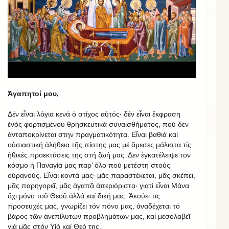
Ἀγαπητοί μου,
Δέν εἶναι λόγια κενά ὁ στίχος αὐτός‧ δέν εἶναι ἔκφραση
ἑνός φορτισμένου θρησκευτικά συναισθήματος, πού δεν
ἀνταποκρίνεται στην πραγματικότητα. Εἶναι βαθιά καί
οὐσιαστική ἀλήθεια τῆς πίστης μας μέ ἄμεσες μάλιστα τίς
ἠθικές προεκτάσεις της στή ζωή μας. Δεν ἐγκατέλειψε τον
κόσμο ἡ Παναγία μας παρ’ ὅλο πού μετέστη στούς
οὐρανούς. Εἶναι κοντά μας‧ μᾶς παραστέκεται, μᾶς σκέπει,
μᾶς παρηγορεῖ, μᾶς ἀγαπᾶ ἀπεριόριστα‧ γιατί εἶναι Μάνα
ὄχι μόνο τοῦ Θεοῦ ἀλλά καί δική μας. Ἀκούει τις
προσευχές μας, γνωρίζει τόν πόνο μας, ἀναδέχεται τό
βάρος τῶν άνεπίλυτων προβλημάτων μας, καί μεσολαβεῖ
γιά μᾶς στόν Υἱό καί Θεό της.