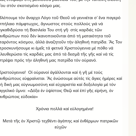
Του στόν σκοτισμένο κόσμο μας.
Βλέπουμε τόν ἄναρχο Λόγο τοῦ Θεοῦ νά γεννιέται σ’ ἕνα παγερό
σπήλαιο πάμφτωχος, ἄγνωστος στούς πολλούς γιά νά
ἐγκαθιδρύσει τή Βασιλεία Του στή γῆ· στίς καρδιές τῶν
ἀνθρώπων πού δέν ἱκανοποιοῦνται ἀπό τή ματαιότητα τοῦ
παρόντος κόσμου, ἀλλά ἀναζητοῦν τήν ἀληθινή πατρίδα. Ἄς Τον
προσκυνήσουμε κι ἐμεῖς τά φετινά Χριστούγεννα μέ πόθο νά
ἐλευθερώσει τίς καρδιές μας ἀπό τά δεσμᾶ τῆς γῆς καί νά τίς
στρέψει πρός τήν ἀληθινή μας πατρίδα τόν οὐρανό.
Χριστούγεννα! Οἱ οὐρανοί ἀγάλλονται καί ἡ γῆ μέ τούς
ἀνθρώπους εὐφραίνεται. Ἄς ἑνώσουμε αὐτές τίς ἅγιες ἡμέρες καί
τή δική μας εὐγνωμοσύνη καί εὐχαριστία καί δοξολογία μέ τόν
ἀγγελικό ὕμνο: «Δόξα ἐν ὑψίστοις Θεῷ καί ἐπί γῆς εἰρήνη, ἐν
ἀνθρώποις εὐδοκία»
Χρόνια πολλά καί εὐλογημένα!
Μετά τῆς ἐν Χριστῷ τεχθέντι ἀγάπης καί ἐνθέρμων πατρικῶν
εὐχῶν