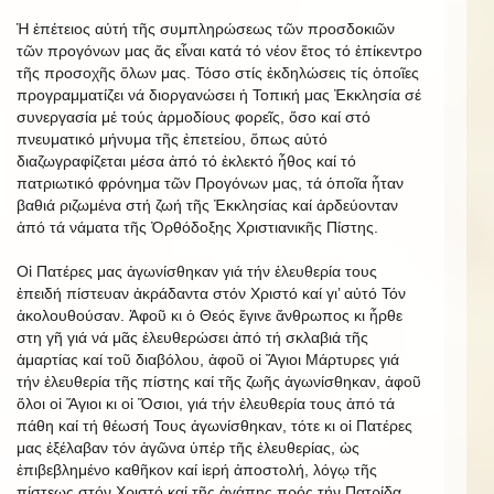
Ἡ ἐπέτειος αὐτή τῆς συμπληρώσεως τῶν προσδοκιῶν
τῶν προγόνων μας ἄς εἶναι κατά τό νέον ἔτος τό ἐπίκεντρο
τῆς προσοχῆς ὅλων μας. Τόσο στίς ἐκδηλώσεις τίς ὁποῖες
προγραμματίζει νά διοργανώσει ἡ Τοπική μας Ἐκκλησία σέ
συνεργασία μέ τούς ἁρμοδίους φορεῖς, ὅσο καί στό
πνευματικό μήνυμα τῆς ἐπετείου, ὅπως αὐτό
διαζωγραφίζεται μέσα ἀπό τό ἐκλεκτό ἦθος καί τό
πατριωτικό φρόνημα τῶν Προγόνων μας, τά ὁποῖα ἦταν
βαθιά ριζωμένα στή ζωή τῆς Ἐκκλησίας καί ἀρδεύονταν
ἀπό τά νάματα τῆς Ὀρθόδοξης Χριστιανικῆς Πίστης.
Οἱ Πατέρες μας ἀγωνίσθηκαν γιά τήν ἐλευθερία τους
ἐπειδή πίστευαν ἀκράδαντα στόν Χριστό καί γι’ αὐτό Τόν
ἀκολουθούσαν. Ἀφοῦ κι ὁ Θεός ἔγινε ἄνθρωπος κι ἦρθε
στη γῆ γιά νά μᾶς ἐλευθερώσει ἀπό τή σκλαβιά τῆς
ἁμαρτίας καί τοῦ διαβόλου, ἀφοῦ οἱ Ἅγιοι Μάρτυρες γιά
τήν ἐλευθερία τῆς πίστης καί τῆς ζωῆς ἀγωνίσθηκαν, ἀφοῦ
ὅλοι οἱ Ἅγιοι κι οἱ Ὅσιοι, γιά τήν ἐλευθερία τους ἀπό τά
πάθη καί τή θέωσή Τους ἀγωνίσθηκαν, τότε κι οἱ Πατέρες
μας ἐξέλαβαν τόν ἀγῶνα ὑπέρ τῆς ἐλευθερίας, ὡς
ἐπιβεβλημένο καθῆκον καί ἱερή ἀποστολή, λόγῳ τῆς
πίστεως στόν Χριστό καί τῆς ἀγάπης πρός τήν Πατρίδα