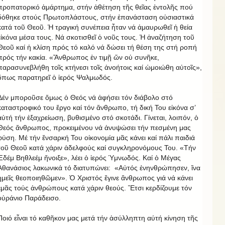
προπατορικό ἁμάρτημα, στήν ἀθέτηση τῆς θεῖας ἐντολῆς πού
δόθηκε στούς Πρωτοπλάστους, στήν ἐπανάσταση οὐσιαστικά
κατά τοῦ Θεοῦ. Ἡ τραγική συνέπεια ἦταν νά ἀμαυρωθεῖ ἡ θεία
εἰκόνα μέσα τους. Νά σκοτισθεῖ ὁ νοῦς τους. Ἡ ἀναζήτηση τοῦ
Θεοῦ καί ἡ κλίση πρός τό καλό νά δώσει τή θέση της στή ροπή
πρός τήν κακία. «Ἄνθρωπος ἐν τιμῇ ὤν οὐ συνῆκε,
παρασυνεβλήθη τοῖς κτήνεσι τοῖς ἀνοήτοις καί ὡμοιώθη αὐτοῖς»,
ὅπως παρατηρεῖ ὁ ἱερός Ψαλμωδός.
Δέν μποροῦσε ὅμως ὁ Θεός νά ἀφήσει τόν διάβολο στό
καταστροφικό του ἔργο καί τόν ἄνθρωπο, τή δική Του εἰκόνα σ’
αὐτή τήν ἐξαχρείωση, βυθισμένο στό σκοτάδι. Γίνεται, λοιπόν, ὁ
Θεός ἄνθρωπος, προκειμένου νά ἀνυψώσει τήν πεσμένη μας
φύση. Μέ τήν ἔνσαρκή Του οἰκονομία μᾶς κάνει καί πάλι παιδιά
τοῦ Θεοῦ κατά χάριν ἀδελφούς καί συγκληρονόμους Του. «Τήν
Ἐδέμ Βηθλεέμ ἤνοιξε», λέει ὁ ἱερός Ὑμνωδός. Καί ὁ Μέγας
Ἀθανάσιος λακωνικά τό διατυπώνει: «Αὐτός ἐνηνθρώπησεν, ἵνα
ἡμεῖς θεοποιηθῶμεν». Ὁ Χριστός ἔγινε ἄνθρωπος γιά νά κάνει
ἐμᾶς τούς ἀνθρώπους κατά χάριν θεούς. Ἔτσι κερδίζουμε τόν
οὐράνιο Παράδεισο.
Ποιό εἶναι τό καθῆκον μας μετά τήν ἀσύλληπτη αύτή κίνηση τῆς