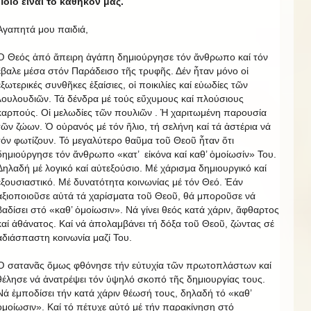
Ποιό εἶναι τό καθῆκον μας.
Ἀγαπητά μου παιδιά,
Ὁ Θεός ἀπό ἄπειρη ἀγάπη δημιούργησε τόν ἄνθρωπο καί τόν
ἔβαλε μέσα στόν Παράδεισο τῆς τρυφῆς. Δέν ἦταν μόνο οἱ
ἐξωτερικές συνθῆκες ἐξαίσιες, οἱ ποικιλίες καί εὐωδίες τῶν
λουλουδιῶν. Τά δένδρα μέ τούς εὔχυμους καί πλούσιους
καρπούς. Οἱ μελωδίες τῶν πουλιῶν . Ἡ χαριτωμένη παρουσία
τῶν ζώων. Ὁ οὐρανός μέ τόν ἥλιο, τή σελήνη καί τά ἀστέρια νά
τόν φωτίζουν. Τό μεγαλύτερο θαῦμα τοῦ Θεοῦ ἦταν ὅτι
δημιούργησε τόν ἄνθρωπο «κατ’ εἰκόνα καί καθ’ ὁμοίωσίν» Του.
Δηλαδή μέ λογικό καί αὐτεξούσιο. Μέ χάρισμα δημιουργικό καί
ἐξουσιαστικό. Μέ δυνατότητα κοινωνίας μέ τόν Θεό. Ἐάν
ἀξιοποιοῦσε αὐτά τά χαρίσματα τοῦ Θεοῦ, θά μποροῦσε νά
βαδίσει στό «καθ’ ὁμοίωσιν». Νά γίνει θεός κατά χάριν, ἄφθαρτος
καί ἀθάνατος. Καί νά ἀπολαμβάνει τή δόξα τοῦ Θεοῦ, ζώντας σέ
ἀδιάσπαστη κοινωνία μαζί Του.
Ὁ σατανᾶς ὅμως φθόνησε τήν εὐτυχία τῶν πρωτοπλάστων καί
θέλησε νά ἀνατρέψει τόν ὑψηλό σκοπό τῆς δημιουργίας τους.
Νά ἐμποδίσει τήν κατά χάριν θέωσή τους, δηλαδή τό «καθ’
ὁμοίωσιν». Καί τό πέτυχε αὐτό μέ τήν παρακίνηση στό