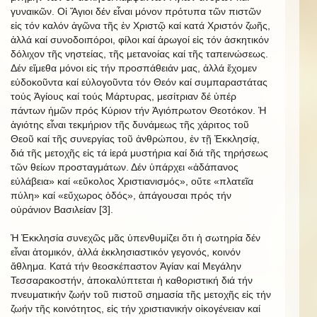
γυναικῶν. Οἱ Ἅγιοι δέν εἶναι μόνον πρότυπα τῶν πιστῶν
εἰς τόν καλόν ἀγῶνα τῆς ἐν Χριστῷ καί κατά Χριστόν ζωῆς,
ἀλλά καί συνοδοιπόροι, φίλοι καί ἀρωγοί εἰς τόν ἀσκητικόν
δόλιχον τῆς νηστείας, τῆς μετανοίας καί τῆς ταπεινώσεως.
Δέν εἴμεθα μόνοι εἰς τήν προσπάθειάν μας, ἀλλά ἔχομεν
εὐδοκοῦντα καί εὐλογοῦντα τόν Θεόν καί συμπαραστάτας
τούς Ἁγίους καί τούς Μάρτυρας, μεσίτριαν δέ ὑπέρ
πάντων ἡμῶν πρός Κύριον τήν Ἁγιόπρωτον Θεοτόκον. Ἡ
ἁγιότης εἶναι τεκμήριον τῆς δυνάμεως τῆς χάριτος τοῦ
Θεοῦ καί τῆς συνεργίας τοῦ ἀνθρώπου, ἐν τῇ Ἐκκλησίᾳ,
διά τῆς μετοχῆς εἰς τά ἱερά μυστήρια καί διά τῆς τηρήσεως
τῶν θείων προσταγμάτων. Δέν ὑπάρχει «ἀδάπανος
εὐλάβεια» καί «εὔκολος Χριστιανισμός», οὔτε «πλατεῖα
πύλη» καί «εὔχωρος ὁδός», ἀπάγουσαι πρός τήν
οὐράνιον Βασιλείαν [3].
Ἡ Ἐκκλησία συνεχῶς μᾶς ὑπενθυμίζει ὅτι ἡ σωτηρία δέν
εἶναι ἀτομικόν, ἀλλά ἐκκλησιαστικόν γεγονός, κοινόν
ἄθλημα. Κατά τήν θεοσκέπαστον Ἁγίαν καί Μεγάλην
Τεσσαρακοστήν, ἀποκαλύπτεται ἡ καθοριστική διά τήν
πνευματικήν ζωήν τοῦ πιστοῦ σημασία τῆς μετοχῆς εἰς τήν
ζωήν τῆς κοινότητος, εἰς τήν χριστιανικήν οἰκογένειαν καί