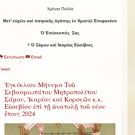
Χρόνια Πολλά
Μετ’ εὐχῶν καί πατρικῆς ἀγάπης ἐν Χριστῷ Ἐπιφανέντι
Ὁ Ἐπίσκοπός Σας
† Ὁ Σάμου καί Ἰκαρίας Εὐσέβιος
Εκτύπωση
Email
Tweet
Ἐγκύκλιον Μήνυμα Τοῦ
Σεβασμιωτάτου Μητροπολίτου
Σάμου, Ἰκαρίας καί Κορσεῶν κ.κ.
Εὐσεβίου ἐπί τῇ ἀνατολῇ τοῦ νέου
ἔτους 2024