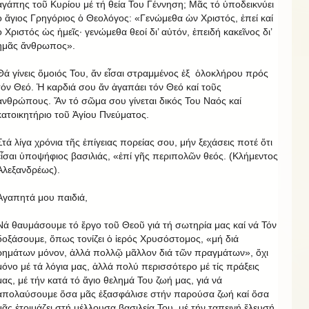
ἀγάπης τοῦ Κυρίου μέ τή θεία Του Γέννηση; Μᾶς τό ὑποδεικνύει
ὁ ἅγιος Γρηγόριος ὁ Θεολόγος: «Γενώμεθα ὡν Χριστός, ἐπεί καί
ὁ Χριστός ὡς ἡμεῖς· γενώμεθα θεοί δι’ αὐτόν, ἐπειδή κακεῖνος δι’
ἡμᾶς ἄνθρωπος».
Θά γίνεις ὅμοιός Του, ἄν εἶσαι στραμμένος ἐξ ὁλοκλήρου πρός
τόν Θεό. Ἡ καρδιά σου ἄν ἀγαπάει τόν Θεό καί τοῦς
ἀνθρώπους. Ἄν τό σῶμα σου γίνεται δικός Του Ναός καί
κατοικητήριο τοῦ Ἁγίου Πνεύματος.
Στά λίγα χρόνια τῆς ἐπίγειας πορείας σου, μήν ξεχάσεις ποτέ ὅτι
εἶσαι ὑποψήφιος βασιλιάς, «ἐπί γῆς περιπολῶν θεός. (Κλήμεντος
Ἀλεξανδρέως).
Ἀγαπητά μου παιδιά,
Νά θαυμάσουμε τό ἔργο τοῦ Θεοῦ γιά τή σωτηρία μας καί νά Τόν
δοξάσουμε, ὅπως τονίζει ὁ ἱερός Χρυσόστομος, «μή διά
ρημάτων μόνον, ἀλλά πολλῷ μᾶλλον διά τῶν πραγμάτων», ὄχι
μόνο μέ τά λόγια μας, ἀλλά πολύ περισσότερο μέ τίς πράξεις
μας, μέ τήν κατά τό ἅγιο θελημά Του ζωή μας, γιά νά
ἀπολαύσουμε ὅσα μᾶς ἐξασφάλισε στήν παρούσα ζωή καί ὅσα
μᾶς ἐτοιμάζει στή μέλλουσα βασιλεία Του, μέ τήν ταπεινή ἔλευσή