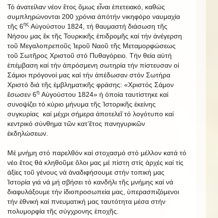
Τό ἀνατείλαν νέον ἔτος ὅμως εἶναι ἐπετειακό, καθώς
συμπληρώνονται 200 χρόνια ἀπότήν νικηφόρο ναυμαχία
ης
τῆς 6
Αὐγούστου 1824, τή θαυμαστή διάσωση τῆς
Νήσου μας ἒκ τῆς Τουρκικῆς ἐπιδρομῆς καί τήν ἀνέγερση
τοῦ Μεγαλοπρεποῦς Ἱεροῦ Ναοῦ τῆς Μεταμορφώσεως
τοῦ Σωτῆρος Χριστοῦ στό Πυθαγόρειο. Τήν θεία αὐτή
ἐπέμβαση καί τήν ἀπρόσμενη σωτηρία τήν πίστευσαν οἱ
Σάμιοι πρόγονοί μας καί τήν ἀπέδωσαν στόν Σωτήρα
Χριστό διά τῆς ἐμβληματικῆς φράσης: «Χριστός Σάμον
η
ἔσωσεν 6
Αὐγούστου 1824» ἡ ὁποία ταυτίστηκε καί
συνοψίζει τό κύριο μήνυμα τῆς Ἱστορικῆς ἐκείνης
συγκυρίας καί μέχρι σήμερα ἀποτελεῖ τό λογότυπο καί
κεντρικό σύνθημα τῶν κατ’ἔτος πανηγυρικῶν
ἐκδηλώσεων.
Μέ μνήμη στό παρελθόν καί στοχασμό στό μέλλον κατά τό
νέο ἔτος θά κληθοῦμε ὅλοι μας μέ πίστη στίς ἀρχές καί τίς
ἀξίες τοῦ γένους νά ἀναδιφήσουμε στήν τοπική μας
Ἱστορία γιά νά μή σβήσει τό κανδήλι τῆς μνήμης καί νά
διαφυλάξουμε τήν ἰδιοπροσωπεία μας, ὑπερασπιζόμενοι
τήν ἐθνική καί πνευματική μας ταυτότητα μέσα στήν
πολυμορφία τῆς σύγχρονης ἐποχῆς.