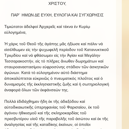
ΧΡΙΣΤΟΥ,
ΠΑΡ᾿ HΜΩΝ ΔΕ ΕΥΧΗ, ΕΥΛΟΓΙΑ ΚΑΙ ΣΥΓΧΩΡΗΣΙΣ
Τιμιώτατοι ἀδελφοί Ἀρχιερεῖς καί τέκνα ἐν Κυρίῳ
εὐλογημένα,
Ἡ χάρις τοῦ Θεοῦ τῆς ἀγάπης μᾶς ἠξίωσε καί πάλιν νά
εἰσέλθωμεν εἰς τήν ψυχωφελῆ περίοδον τοῦ Κατανυκτικοῦ
Τριῳδίου καί νά φθάσωμεν εἰς τήν Ἁγίαν καί Μεγάλην
Τεσσαρακοστήν, εἰς τό πλῆρες ἄνωθεν δωρημάτων καί
σταυροαναστασίμου εὐφροσύνης στάδιον τῶν ἀσκητικῶν
ἀγώνων. Κατά τό εὐλογημένον αὐτό διάστημα
ἀποκαλύπτεται εὐκρινῶς ὁ πνευματικός πλοῦτος καί ὁ
δυναμισμός τῆς ἐκκλησιαστικῆς ζωῆς καί ἡ σωτηριολογική
ἀναφορά ὅλων τῶν ἐκφάνσεών της.
Πολλά ἐδιδάχθημεν ἤδη ἐκ τῆς ἀδιεξόδου καί
αὐτοδικαιωτικῆς ὑπερηφανίας τοῦ Φαρισαίου, ἐκ τοῦ
ἀγόνου ἠθικισμοῦ καί τῆς σκληροκαρδίας τοῦ
πρεσβυτέρου υἱοῦ τῆς παραβολῆς τοῦ ἀσώτου καί ἐκ τῆς
ἀναλγησίας καί τῆς καταδίκης ἐκείνων, οἱ ὁποῖοι