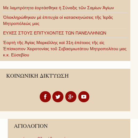
Με λαμπρότητα ἑορτάσθηκε ἡ Σύναξις τῶν Σαμίων Ἁγίων
Ὁλοκληρώθηκαν μὲ ἐπιτυχία οἱ κατασκηνώσεις τῆς Ἱερᾶς
Μητροπόλεώς μας
ΕΥΧΕΣ ΣΤΟΥΣ ΕΠΙΤΥΧΟΝΤΕΣ ΤΩΝ ΠΑΝΕΛΛΗΝΙΩΝ
Ἑορτὴ τῆς Ἁγίας Μαρκέλλης καὶ 31η ἐπέτειος τῆς εἰς
Ἐπίσκοπον Χειροτονίας τοῦ Σεβασμιωτάτου Μητροπολίτου μας
κ.κ. Εὐσεβίου
ΚΟΙΝΩΝΙΚΗ ΔΙΚΤΥΩΣΗ
ΑΓΙΟΛΟΓΙΟΝ