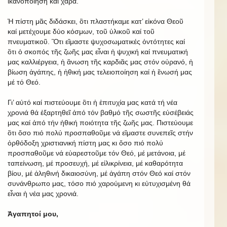
ἱκανοποίηση καί χαρά.
Ἡ πίστη μᾶς διδάσκει, ὃτι πλαστήκαμε κατ’ εἰκόνα Θεοῦ
καί μετέχουμε δύο κόσμων, τοῦ ὑλικοῦ καί τοῦ
πνευματικοῦ. Ὃτι εἲμαστε ψυχοσωματικές ὀντότητες καί
ὃτι ὁ σκοπός τῆς ζωῆς μας εἶναι ἡ ψυχική καί πνευματική
μας καλλιέργεια, ἡ ἂνωση τῆς καρδιᾶς μας στόν οὐρανό, ἡ
βίωση ἀγάπης, ἡ ἠθική μας τελειοποίηση καί ἡ ἓνωσή μας
μέ τό Θεό.
Γι’ αὐτό καί πιστεύουμε ὃτι ἡ ἐπιτυχία μας κατά τή νέα
χρονιά θά ἐξαρτηθεῖ ἀπό τόν βαθμό τῆς σωστῆς εὐσέβειάς
μας καί ἀπό τήν ἠθική ποιότητα τῆς ζωῆς μας. Πιστεύουμε
ὃτι ὅσο πιό πολύ προσπαθοῦμε νά εἲμαστε συνεπεῖς στήν
ὀρθόδοξη χριστιανική πίστη μας κι ὅσο πιό πολύ
προσπαθοῦμε νά εὐαρεστοῦμε τόν Θεό, μέ μετάνοια, μέ
ταπείνωση, μέ προσευχή, μέ εἰλικρίνεια, μέ καθαρότητα
βίου, μέ ἀληθινή δικαιοσύνη, μέ ἀγάπη στόν Θεό καί στόν
συνάνθρωπο μας, τόσο πιό χαρούμενη κι εὐτυχισμένη θά
εἶναι ἡ νέα μας χρονιά.
Ἀγαπητοί μου,