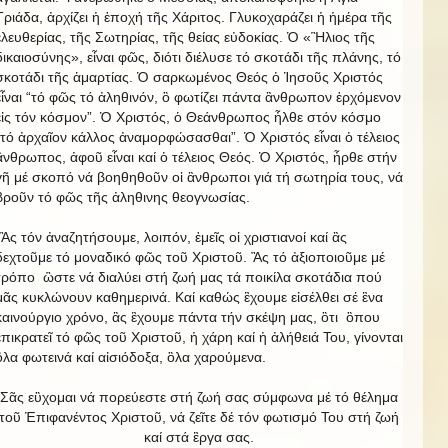
Τριάδα, ἀρχίζει ἡ ἐποχή τῆς Χάριτος. Γλυκοχαράζει ἡ ἡμέρα τῆς
ἐλευθερίας, τῆς Σωτηρίας, τῆς θείας εὐδοκίας. Ὁ «Ἣλιος τῆς
δικαιοσύνης», εἶναι φῶς, διότι διέλυσε τό σκοτάδι τῆς πλάνης, τό
σκοτάδι τῆς ἁμαρτίας. Ὁ σαρκωμένος Θεός ὁ Ἱησοῦς Χριστός
εἶναι “τό φῶς τό ἀληθινόν, ὃ φωτίζει πάντα ἂνθρωπον ἐρχόμενον
εἰς τόν κόσμον”. Ὁ Χριστός, ὁ Θεάνθρωπος ἦλθε στόν κόσμο
“τό ἀρχαῖον κάλλος ἀναμορφώσασθαι”. Ὁ Χριστός εἶναι ὁ τέλειος
ἂνθρωπος, ἀφοῦ εἶναι καί ὁ τέλειος Θεός. Ὁ Χριστός, ἦρθε στήν
γῆ μέ σκοπό νά βοηθηθοῦν οἱ ἂνθρωποι γιά τή σωτηρία τους, νά
βροῦν τό φῶς τῆς ἀληθινης θεογνωσίας.
Ἂς τόν ἀναζητήσουμε, λοιπόν, ἐμεῖς οἱ χριστιανοί καί ἂς
δεχτοῦμε τό μοναδικό φῶς τοῦ Χριστοῦ. Ἂς τό ἀξιοποιοῦμε μέ
τρόπο ὣστε νά διαλύει στή ζωή μας τά ποικίλα σκοτάδια πού
μᾶς κυκλώνουν καθημερινά. Καί καθώς ἒχουμε εἰσέλθει σέ ἓνα
καινούργιο χρόνο, ἂς ἒχουμε πάντα τήν σκέψη μας, ὃτι ὃπου
ἐπικρατεῖ τό φῶς τοῦ Χριστοῦ, ἡ χάρη καί ἡ ἀλήθειά Του, γίνονται
ὃλα φωτεινά καί αἰσιόδοξα, ὃλα χαρούμενα.
Σᾶς εὒχομαι νά πορεύεστε στή ζωή σας σύμφωνα μέ τό θέλημα
τοῦ Ἐπιφανέντος Χριστοῦ, νά ζεῖτε δέ τόν φωτισμό Του στή ζωή
καί στά ἒργα σας.