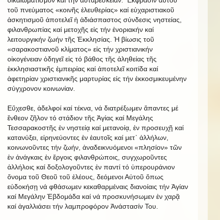
τοῦ πνεύματος «κοινῆς ἐλευθερίας» καί εὐχαριστιακοῦ
ἀσκητισμοῦ ἀποτελεῖ ἡ ἀδιάσπαστος σύνδεσις νηστείας,
φιλανθρωπίας καί μετοχῆς εἰς τήν ἐνοριακήν καί
λειτουργικήν ζωήν τῆς Ἐκκλησίας. Ἡ βίωσις τοῦ
«σαρακοστιανοῦ κλίματος» εἰς τήν χριστιανικήν
οἰκογένειαν ὁδηγεῖ εἰς τό βάθος τῆς ἀληθείας τῆς
ἐκκλησιαστικῆς ἐμπειρίας καί ἀποτελεῖ κοιτίδα καί
ἀφετηρίαν χριστιανικῆς μαρτυρίας εἰς τήν ἐκκοσμικευμένην
σύγχρονον κοινωνίαν.
Εὔχεσθε, ἀδελφοί καί τέκνα, νά διατρέξωμεν ἅπαντες μέ
ἔνθεον ζῆλον τό στάδιον τῆς Ἁγίας καί Μεγάλης
Τεσσαρακοστῆς ἐν νηστείᾳ καί μετανοίᾳ, ἐν προσευχῇ καί
κατανύξει, εἰρηνεύοντες ἐν ἑαυτοῖς καί μετ᾿ ἀλλήλων,
κοινωνοῦντες τήν ζωήν, ἀναδεικνυόμενοι «πλησίον» τῶν
ἐν ἀνάγκαις ἐν ἔργοις φιλανθρώποις, συγχωροῦντες
ἀλλήλοις καί δοξολογοῦντες ἐν παντί τό ὑπερουράνιον
ὄνομα τοῦ Θεοῦ τοῦ ἐλέους, δεόμενοι Αὐτοῦ ὅπως
εὐδοκήσῃ νά φθάσωμεν κεκαθαρμέναις διανοίαις τήν Ἁγίαν
καί Μεγάλην Ἑβδομάδα καί νά προσκυνήσωμεν ἐν χαρᾷ
καί ἀγαλλιάσει τήν λαμπροφόρον Ἀνάστασίν Του.