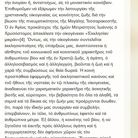
τήν ἐνορίαν ἤ, ἀντιστοίχως, εἰς τό μοναστικόν κοινόβιον.
Ἐπιθυμοῦμεν νά ἐξάρωμεν τήν λειτουργίαν τῆς
χριστιανικῆς οἰκογενείας ὡς κοινότητος ζωῆς διά τήν
βίωσιν τῆς πνευματικότητος τῆς Μεγάλης Τεσσαρακοστῆς.
Ὁ ἐν Ἁγίοις προκάτοχος τῆς ἡμῶν Μετριότητος Ἰωάννης ὁ
Χρυσόστομος ἀπεκάλεσε τήν οἰκογένειαν «Ἐκκλησίαν
μικράν»[4]. Ὄντως, εἰς τήν οἰκογένειαν συντελεῖται
ἐκκλησιοποίησις τῆς ὑπάρξεώς μας, ἀναπτύσσεται ἡ
αἴσθησις τοῦ κοινωνικοῦ καί κοινοτικοῦ χαρακτῆρος τοῦ
ἀνθρωπίνου βίου καί τῆς ἐν Χριστῷ ζωῆς, ἡ ἀγάπη, ὁ
ἀλληλοσεβασμός καί ἡ ἀλληλεγγύη, βιοῦνται ἡ ζωή καί ἡ
χαρά τῆς συμβιώσεως ὡς θεία δωρεά. Ἡ κοινή
προσπάθεια ἐφαρμογῆς τοῦ ἐκκλησιαστικοῦ κανόνος καί
τοῦ ἤθους τῆς νηστείας ἐν τῷ πλαισίῳ τῆς οἰκογενείας,
ἀναδεικνύει τόν χαρισματικόν χαρακτῆρα τῆς ἀσκητικῆς
βιοτῆς καί, εὐρύτερον, τήν βεβαιότητα ὅτι ὅλα τά ἀληθῆ, τά
σεμνά καί τά δίκαια εἰς τήν ζωήν μας προέρχονται ἄνωθεν,
ὅτι, παρά τήν ἰδικήν μας συνεργίαν καί συμβολήν,
ὑπερβαίνουν, ἐν τέλει, τό ἀνθρωπίνως ἐφικτόν καί τά
ἀνθρώπινα μέτρα. Ἐξ ἄλλου, ἡ κοινότης τοῦ βίου, ἡ οὐ
ζητοῦσα τά ἑαυτῆς πρός ἀλλήλους ἀγάπη καί ἡ
συγχωρητικότης δέν ἀφήνουν χῶρον εἰς τόν
δικαιωματισμόν καί τήν αὐταρέσκειαν. Ἔκφρασιν αὐτοῦ