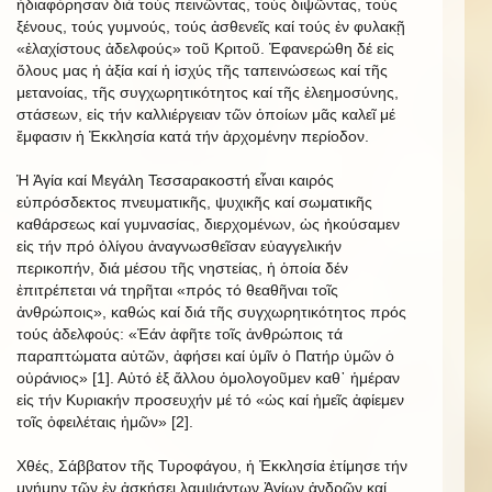
ἠδιαφόρησαν διά τούς πεινῶντας, τούς διψῶντας, τούς
ξένους, τούς γυμνούς, τούς ἀσθενεῖς καί τούς ἐν φυλακῇ
«ἐλαχίστους ἀδελφούς» τοῦ Κριτοῦ. Ἐφανερώθη δέ εἰς
ὅλους μας ἡ ἀξία καί ἡ ἰσχύς τῆς ταπεινώσεως καί τῆς
μετανοίας, τῆς συγχωρητικότητος καί τῆς ἐλεημοσύνης,
στάσεων, εἰς τήν καλλιέργειαν τῶν ὁποίων μᾶς καλεῖ μέ
ἔμφασιν ἡ Ἐκκλησία κατά τήν ἀρχομένην περίοδον.
Ἡ Ἁγία καί Μεγάλη Τεσσαρακοστή εἶναι καιρός
εὐπρόσδεκτος πνευματικῆς, ψυχικῆς καί σωματικῆς
καθάρσεως καί γυμνασίας, διερχομένων, ὡς ἠκούσαμεν
εἰς τήν πρό ὀλίγου ἀναγνωσθεῖσαν εὐαγγελικήν
περικοπήν, διά μέσου τῆς νηστείας, ἡ ὁποία δέν
ἐπιτρέπεται νά τηρῆται «πρός τό θεαθῆναι τοῖς
ἀνθρώποις», καθώς καί διά τῆς συγχωρητικότητος πρός
τούς ἀδελφούς: «Ἐάν ἀφῆτε τοῖς ἀνθρώποις τά
παραπτώματα αὐτῶν, ἀφήσει καί ὑμῖν ὁ Πατήρ ὑμῶν ὁ
οὐράνιος» [1]. Αὐτό ἐξ ἄλλου ὁμολογοῦμεν καθ᾿ ἡμέραν
εἰς τήν Κυριακήν προσευχήν μέ τό «ὡς καί ἡμεῖς ἀφίεμεν
τοῖς ὀφειλέταις ἡμῶν» [2].
Χθές, Σάββατον τῆς Τυροφάγου, ἡ Ἐκκλησία ἐτίμησε τήν
μνήμην τῶν ἐν ἀσκήσει λαμψάντων Ἁγίων ἀνδρῶν καί