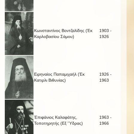
Κωνσταντίνος Βοντζαλίδης (Έκ
1903 -
Καρλοβασίου Σάμου)
1926
Ειρηναίος Παπαμιχαήλ (Έκ
1926 -
Κατιρλι Βιθυνίας)
1963
Έπιφάνιος Καλαφάτης,
1963 -
Τοποτηρητής (Εξ 'Ύδρας)
1966