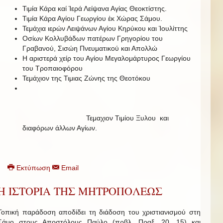
Τιμία Κάρα καί Ἱερά Λείψανα Αγίας Θεοκτίστης.
Τιμία Κάρα Αγίου Γεωργίου ἐκ Χώρας Σάμου.
Τεμάχια ιερών Λειψάνων Αγίου Κηρύκου και Ἰουλίττης
Οσίων Κολλυβάδων πατέρων Γρηγορίου του
Γραβανού, Σισώη Πνευματικού και Απολλώ
Η αριστερά χείρ του Αγίου Μεγαλομάρτυρος Γεωργίου
του Τροπαιοφόρου
Τεμάχιον της Τιμιας Ζώνης της Θεοτόκου
Τεμαχιον Τιμίου Ξυλου και
διαφόρων άλλων Αγίων.
Εκτύπωση
Email
Η ΙΣΤΟΡΙΑ ΤΗΣ ΜΗΤΡΟΠΟΛΕΩΣ
Τοπική παράδοση αποδίδει τη διάδοση του χριστιανισμού στη
Σάμο στους Αποστόλους Παύλο (πρβλ. Πραξ. 20, 15) και