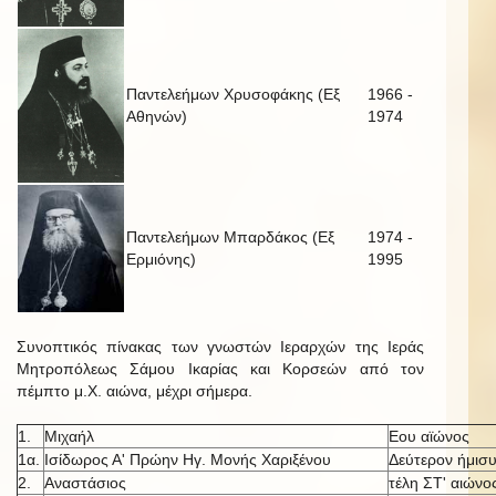
Παντελεήμων Χρυσοφάκης (Εξ
1966 -
Αθηνών)
1974
Παντελεήμων Μπαρδάκος (Εξ
1974 -
Ερμιόνης)
1995
Συνοπτικός πίνακας των γνωστών Ιεραρχών της Ιεράς
Μητροπόλεως Σάμου Ικαρίας και Κορσεών από τον
πέμπτο μ.Χ. αιώνα, μέχρι σήμερα.
1.
Μιχαήλ
Εου αϊώνος
1α.
Ισίδωρος Α' Πρώην Ηγ. Μονής Χαριξένου
Δεύτερον ήμισυ
2.
Αναστάσιος
τέλη ΣΤ' αιώνο