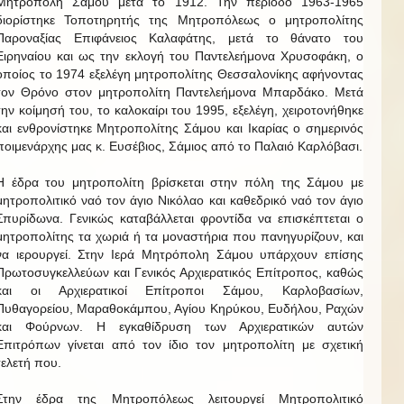
Μητρόπολη Σάμου μετά το 1912. Την περίοδο 1963-1965
διορίστηκε Τοποτηρητής της Μητροπόλεως ο μητροπολίτης
Παροναξίας Επιφάνειος Καλαφάτης, μετά το θάνατο του
Ειρηναίου και ως την εκλογή του Παντελεήμονα Χρυσοφάκη, ο
οποίος το 1974 εξελέγη μητροπολίτης Θεσσαλονίκης αφήνοντας
τον Θρόνο στον μητροπολίτη Παντελεήμονα Μπαρδάκο. Μετά
την κοίμησή του, το καλοκαίρι του 1995, εξελέγη, χειροτονήθηκε
και ενθρονίστηκε Μητροπολίτης Σάμου και Ικαρίας ο σημερινός
ποιμενάρχης μας κ. Ευσέβιος, Σάμιος από το Παλαιό Καρλόβασι.
Η έδρα του μητροπολίτη βρίσκεται στην πόλη της Σάμου με
μητροπολιτικό ναό τον άγιο Νικόλαο και καθεδρικό ναό τον άγιο
Σπυρίδωνα. Γενικώς καταβάλλεται φροντίδα να επισκέπτεται ο
μητροπολίτης τα χωριά ή τα μοναστήρια που πανηγυρίζουν, και
να ιερουργεί. Στην Ιερά Μητρόπολη Σάμου υπάρχουν επίσης
Πρωτοσυγκελλεύων και Γενικός Αρχιερατικός Επίτροπος, καθώς
και οι Αρχιερατικοί Επίτροποι Σάμου, Καρλοβασίων,
Πυθαγορείου, Μαραθοκάμπου, Αγίου Κηρύκου, Ευδήλου, Ραχών
και Φούρνων. Η εγκαθίδρυση των Αρχιερατικών αυτών
Επιτρόπων γίνεται από τον ίδιο τον μητροπολίτη με σχετική
τελετή που.
Στην έδρα της Μητροπόλεως λειτουργεί Μητροπολιτικό