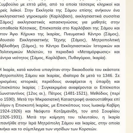
Συμβούλιο με επτά μέλη, από τα οποία τέσσερις κληρικοί και
τρείς λαϊκοί. Στην Εκκλησία της Σάμου επίσης ανήκουν ένα
εκκλησιαστικό γηροκομείο (Καρλόβασι), εκκλησιαστικά συσσίτια
(Σάμος) εκκλησιαστικές κατασκηνώσεις για μαθητές στην
τοποθεσία Κότσικας, Επισκοπεία στο Καρλόβασι της Σάμου και
στον Άγιο Κήρυκο της Ικαρίας, Πνευματικό Κέντρο (Σάμος),
Μουσείο Εκκλησιαστικής Τέχνης (Σάμος), Μητροπολιτική
Βιβλιοθήκη (Σάμος), το Κέντρο Εκκλησιαστικών Ιστορικών και
Πολιτισμικών Μελετών, το περιοδικό «Μεταμόρφωσις» και
κέντρα νεότητος (Σάμος, Καρλόβασι, Πυθαγόρειο, Ικαρία).
Η Ικαρία, κατά κανόνα υπαγόταν στην δικαιοδοσία του εκάστοτε
Μητροπολίτη Σάμου και Ικαρίας, ιδιαίτερα δε μετά το 1346. Σε
ορισμένες ιστορικές περιόδους αναφέρεται η ύπαρξη και
Επισκόπου Ικαρίας : Συγκεκριμένα αναφέρονται οι Επίσκοποι
Κωνσταντίνος (12ος αι.), Πέτρος (1481-1521), Μεθόδιος (περί
το 1590). Μετά την Μικρασιατική Καταστροφή ανασυστάθηκε επί
ολίγον η Επισκοπή Ικαρίας, με Επισκόπους τους Ιωακείμ Καβίρη
(1924-1926) και Νεόφυτο Κοτζαμανίδη, τον από Σουφλίου
(1926-1931). Μετά την κοίμηση του τελευταίου, η Ικαρία
επανήλθε στην Ιερά Μητρόπολη Σάμου και Ικαρίας, στην οποία
ανήκει και το σύμπλεγμα των νησίδων των Κορσεών.