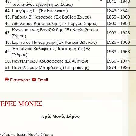
43.
1841 - 1843
του, έκεΐνος έγεννήθη Εν Σάμω)
44.
Γρηγόριος Γ'. (Έκ Κυδωνιων)
1843-1854
45.
Γαβριήλ Β' Κατσαρός (Έκ Βαθέος Σάμου)
1855 - 1900
46.
Αθανάσιος Καπουράλης (Έκ Πύργου Σάμου)
1900 - 1903
Κωνσταντίνος Βοντζαλίδης (Έκ Καρλοβασίου
47.
1903 - 1926
Σάμου)
48.
Ειρηναίος Παπαμιχαήλ (Έκ Κατιρλι Βιθυνίας)
1926 - 1963
Έπιφάνιος Καλαφάτης, Τοποτηρητής (Εξ
49.
1963 - 1966
'Ύδρας)
50.
Παντελεήμων Χρυσοφάκης (Εξ Αθηνών)
1966 - 1974
51.
Παντελεήμων Μπαρδάκος (Εξ Ερμιόνης)
1974 - 1995
Εκτύπωση
Email
ΙΕΡΕΣ ΜΟΝΕΣ
Ιερές Μονές Σάμου
Ανδρώες Ιερές Μονές Σάμου