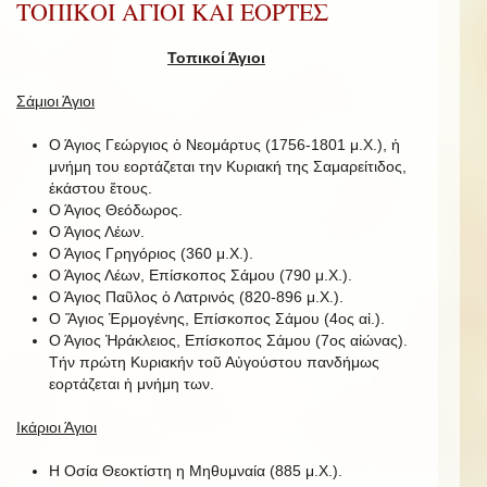
ΤΟΠΙΚΟΙ ΑΓΙΟΙ ΚΑΙ ΕΟΡΤΕΣ
Τοπικοί Άγιοι
Σάμιοι Άγιοι
Ο Άγιος Γεώργιος ὁ Νεομάρτυς (1756-1801 μ.Χ.), ἡ
μνήμη του εορτάζεται την Κυριακή της Σαμαρείτιδος,
ἑκάστου ἔτους.
Ο Άγιος Θεόδωρος.
Ο Άγιος Λέων.
Ο Άγιος Γρηγόριος (360 μ.Χ.).
Ο Άγιος Λέων, Επίσκοπος Σάμου (790 μ.Χ.).
Ο Άγιος Παῦλος ὁ Λατρινός (820-896 μ.Χ.).
Ο Ἅγιος Ἑρμογένης, Επίσκοπος Σάμου (4ος αἰ.).
Ο Άγιος Ἡράκλειος, Επίσκοπος Σάμου (7ος αἰώνας).
Τήν πρώτη Κυριακήν τοῦ Αὐγούστου πανδήμως
εορτάζεται ἡ μνήμη των.
Ικάριοι Άγιοι
Η Οσία Θεοκτίστη η Μηθυμναία (885 μ.Χ.).