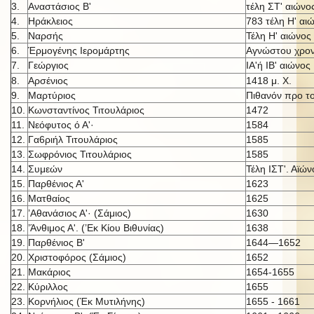
3.
Αναστάσιος Β'
τέλη ΣΤ' αιώνο
4.
Ηράκλειος
783 τέλη Η' αι
5.
Ναρσής
Τέλη Η' αιώνος
6.
Έρμογένης Ιερομάρτης
Αγνώστου χρον
7.
Γεώργιος
ΙΑ'ή IB' αι
ώνος
8.
Αρσένιος
1418 μ. X.
9.
Μαρτύριος
Πιθανόν προ τ
10.
Κωνσταντίνος Τιτουλάριος
1472
11.
Νεόφυτος ό Α'·
1584
12.
Γα6ριήλ Τιτουλάριος
1585
13.
Σωφρόνιος Τιτουλάριος
1585
14.
Συμεών
Τέλη ΙΣΤ'. Αϊών
15.
Παρθένιος Α'
1623
16.
Ματθαίος
1625
17.
’Αθανάσιος Α'· (Σάμιος)
1630
18.
’Άνθιμος Α'. (’Εκ Κίου Βιθυνίας)
1638
19.
Παρθένιος Β'
1644—1652
20.
Χριστοφόρος (Σάμιος)
1652
21.
Μακάριος
1654-1655
22.
Κύριλλος
1655
23.
Κορνήλιος (Έκ Μυτιλήνης)
1655 - 1661