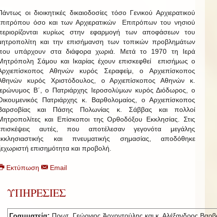
Πάντως οι διοικητικές δικαιοδοσίες τόσο Γενικού Αρχιερατικού
επιτρόπου όσο και των Αρχιερατικών Επιτρόπων του νησιού
περιορίζονται κυρίως στην εφαρμογή των αποφάσεων του
μητροπολίτη και την επισήμανση των τοπικών προβλημάτων
που υπάρχουν στα διάφορα χωριά. Μετά το 1970 τη Ιερά
Μητρόπολη Σάμου και Ικαρίας έχουν επισκεφθεί επισήμως ο
Αρχιεπίσκοπος Αθηνών κυρός Σεραφείμ, ο Αρχιεπίσκοπος
Αθηνών κυρός Χριστόδουλος, ο Αρχιεπίσκοπος Αθηνών κ.
Ιερώνυμος Β΄, ο Πατριάρχης Ιεροσολύμων κυρός Διόδωρος, ο
Οικουμενικός Πατριάρχης κ. Βαρθολομαίος, ο Αρχιεπίσκοπος
Βαρσοβίας και Πάσης Πολωνίας κ. Σάββας και πολλοί
Μητροπολίτες και Επίσκοποι της Ορθοδόξου Εκκλησίας. Στις
επισκέψεις αυτές, που αποτέλεσαν γεγονότα μεγάλης
εκκλησιαστικής και πνευματικής σημασίας, αποδόθηκε
ξεχωριστή επισημότητα και προβολή.
Εκτύπωση
Email
ΥΠΗΡΕΣΙΕΣ
Γραμματεία:
Πρωτ. Γεώργιος Ἀρχοντούλης και κ. Αλέξανδρος Βαρβ