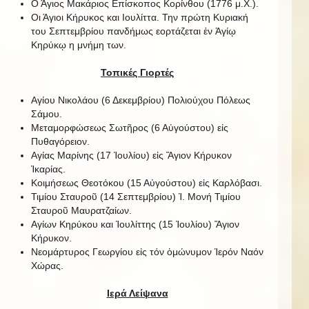
Ο Άγιος Μακάριος Επίσκοπος Κορίνθου (1776 μ.Χ.).
Οι Άγιοι Κήρυκος και Ιουλίττα. Την πρώτη Κυριακή
του Σεπτεμβρίου πανδήμως εορτάζεται ἐν Ἁγίῳ
Κηρύκῳ η μνήμη των.
Τοπικές Γιορτές
Αγίου Νικολάου (6 Δεκεμβρίου) Πολιούχου Πόλεως
Σάμου.
Μεταμορφώσεως Σωτῆρος (6 Αὐγούστου) εἰς
Πυθαγόρειον.
Αγίας Μαρίνης (17 Ἰουλίου) εἰς Ἅγιον Κήρυκον
Ἰκαρίας.
Κοιμήσεως Θεοτόκου (15 Αὐγούστου) εἰς Καρλόβασι.
Τιμίου Σταυροῦ (14 Σεπτεμβρίου) Ἱ. Μονή Τιμίου
Σταυροῦ Μαυρατζαίων.
Αγίων Κηρύκου και Ἰουλίττης (15 Ἰουλίου) Ἅγιον
Κήρυκον.
Νεομάρτυρος Γεωργίου εἰς τόν ὁμώνυμον Ἱερόν Ναόν
Χώρας.
Ιερά Λείψανα