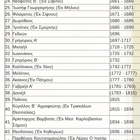
24.
Νεόφυτος Β'. (Έκ Σίφνου)
1661 - 1666
25.
’Ιωσήφ Γεωργειρήνης (Έκ Μήλου)
1666 - 1671
26.
Φιλάρετος (Έκ Σίφνου)
1671 - 1680
27.
Δωρόθεος
1680 - 1685
28.
’Ιγνάτιος (Έκ Σμύρνης)
1685 - 1690
29.
Γεδεών
1696
30.
Γρήγοριος Α'
1697-1717
31.
Μισαήλ
1718 - 1725
32.
Ιωαννίκιος
1725 - 1732
33.
Γρηγόριος Β'·
1732
34.
Καλλίνικος (Έκ Χίου)
1742-1772
35.
Μελέτιος
(1772 - 1777)
36.
Ακάκιος(Έκ Πάτμου)
1777 - 1780
37.
Γαβριήλ Α'
(1781- 1783)
38.
Δανιήλ
(1783 - 1815)
39.
Παΐσιος
1815
Κύριλλος Β' ’Αγραφιώτης (Εκ Τρικκάλων
40.
1815 - 1834
Θεσσαλίας)
Αρίσταρχος Βαρβατές (Έκ Μεσ. Καρλοβασίου
41.
1834 - 1836
Σάμου)
42.
Θεοδόσιος (Έκ Κηθύρων)
1836 - 1841
Παρθένιος Κουτσομανώλης (Έκ Λέρου Ο πατήρ