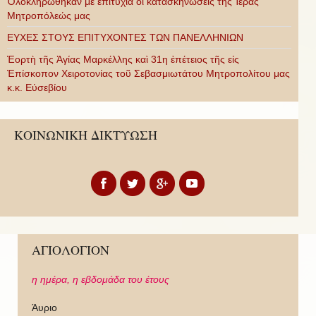
Ὁλοκληρώθηκαν μὲ ἐπιτυχία οἱ κατασκηνώσεις τῆς Ἱερᾶς
Μητροπόλεώς μας
ΕΥΧΕΣ ΣΤΟΥΣ ΕΠΙΤΥΧΟΝΤΕΣ ΤΩΝ ΠΑΝΕΛΛΗΝΙΩΝ
Ἑορτὴ τῆς Ἁγίας Μαρκέλλης καὶ 31η ἐπέτειος τῆς εἰς
Ἐπίσκοπον Χειροτονίας τοῦ Σεβασμιωτάτου Μητροπολίτου μας
κ.κ. Εὐσεβίου
ΚΟΙΝΩΝΙΚΗ ΔΙΚΤΥΩΣΗ
ΑΓΙΟΛΟΓΙΟΝ
η ημέρα,
η εβδομάδα του έτους
Άυριο