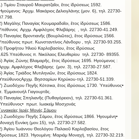
1) Τιμίου Σταυροῦ Μαυρατζαῖοι, ἔτος ἱδρύσεως 1592.
Ἡγούμενος: Ἀρχιμ. Μακάριος Δελιογλάνης (μον. 6), τηλ. 22730-
37.798.
2) Μεγάλης Παναγίας Κουμαραδαῖοι, ἔτος ἱδρύσεως 1586.
Υπέθυνος Αρχιμ. Αμφιλόχιος Φλεβάρης , τηλ. 22730-41.249.
3) Παναγίας Βροντιανῆς (Βουρλιῶτες), ἔτος ἱδρύσεως 1566.
Υπεύθυνος πρωτ. Κωνσταντίνος Λάνδορυ , τηλ. 22730-93.255.
4) Προφήτου Ἠλιού Καρλοβασίου, ἔτος ἱδρύσεως
1625.Υπεύθυνος π. Νικόλαος Ελευθερίου τηλ. 22730- 89355.
5) Ἁγίας Ζώνης Βλαμαρῆς, ἔτος ἱδρύσεως 1695. Ηγούμενος :
Ἀρχιμ. Αμφιλόχιος Φλεβάρης (μον. 3), τηλ. 22730-27.587.
6) Ἁγίας Τριάδος Μυτιληνιῶν, ἔτος ἱδρύσεως 1824.
ὙπεύθυνοςΑρχιμ. Βησσαρίων Κηρύκου-τηλ. 22730-51.339.
7) Ζωοδόχου Πηγῆς Κότσικα, ἔτος ἱδρύσεως 1730. Ὑπεύθυνος•
π. Ἐμμανουήλ Γιαγουρτᾶς.
8) Παναγίας Σπηλιανῆς (Πυθαγόρειον), τηλ. 22730-61.361.
῾Υπεύθυνος• πρωτ. Ιωακείμ Μοσχονάς
Γυναικείες Ιερές Μονές Σάμου
1) Ζωοδόχου Πηγῆς Σάμου, ἔτος ἱδρύσεως 1866. Ἡγουμένη•
Μοναχή Ευνίκη (μον.15), τηλ. 22730-27.582.
2) Ἁγίου Ἰωάννου Θεολόγου Παλαιοῦ Καρλοβασίου, ἔτος
ἱδρύσεως 1823. Ἡγουμένη: Μαριάμ Μοναχή, τηλ. 22730-32.219.