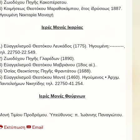
3) Ζωοδόχου Πηγῆς Κακοπέρατου.
4) Κοιμήσεως Θεοτόκου Μαραθοκάμπου, ἔτος ἱδρύσεως 1887.
Ηγουμένη Νεκταρία Μοναχή
Ιερές Μονές Ικαρίας
1) Εὐαγγελισμοῦ Θεοτόκου Λευκάδος (1775). Ἡγουμένη:---------,
τηλ. 22750-22.549.
2) Ζωοδόχου Πηγῆς Γλαρέδων (1890).
3) Εὐαγγελισμοῦ Θεοτόκου Μαβριάνου (18ος αἰ.).
4) Ὁσίας Θεοκτίστης Πηγῆς Φραντάτου (1688).
5) Εὐαγγελισμοῦ Θεοτόκου Μοντέ (1460). Ηγούμενος • Ἀρχιμ.
Παντελεήμων Νικητίδης τηλ. 22750-41.254.
Ιερές Μονές Φούρνων
Μονή Τιμίου Προδρόμου. Ὑπεύθυνος: π. Ἰωάννης Παναγιώτου.
Εκτύπωση
Email