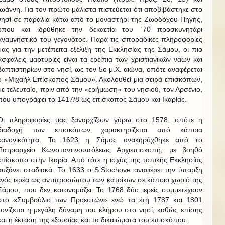
Ιωάννη. Για τον πρώτο μάλιστα πιστεύεται ότι αποβιβάστηκε στο
νησί σε παραλία κάτω από το μοναστήρι της Ζωοδόχου Πηγής,
όπου και ιδρύθηκε την δεκαετία του ΄70 προσκυνητάρι
αναμνηστικό του γεγονότος. Παρά τις σποραδικές πληροφορίες
μας για την μετέπειτα εξέλιξη της Εκκλησίας της Σάμου, οι πιο
ασφαλείς μαρτυρίες είναι τα ερείπια των χριστιανικών ναών και
βαπτιστηρίων στο νησί, ως τον 5ο μ.Χ. αιώνα, οπότε αναφέρεται
ο «Μιχαήλ Επίσκοπος Σάμου». Ακολουθεί μια σειρά επισκόπων,
με τελευταίο, πριν από την «ερήμωση» του νησιού, τον Αρσένιο,
που υπογράφει το 1417/8 ως επίσκοπος Σάμου και Ικαρίας.
Οι πληροφορίες μας ξαναρχίζουν γύρω στο 1578, οπότε η
διαδοχή των επισκόπων χαρακτηρίζεται από κάποια
κανονικότητα. Το 1623 η Σάμος ανακηρύχθηκε από το
Πατριαρχείο Κωνσταντινουπόλεως Αρχιεπισκοπή, με βοηθό
επίσκοπο στην Ικαρία. Από τότε η ισχύς της τοπικής Εκκλησίας
αυξάνει σταδιακά. Το 1633 ο S.Stochove αναφέρει την ύπαρξη
ενός ιερέα ως αντιπροσώπου των κατοίκων σε κάποιο χωριό της
Σάμου, που δεν κατονομάζει. Το 1768 δύο ιερείς συμμετέχουν
στο «Συμβούλιο των Προεστών» ενώ τα έτη 1787 και 1801
τονίζεται η μεγάλη δύναμη του κλήρου στο νησί, καθώς επίσης
και η έκταση της εξουσίας και τα δικαιώματα του επισκόπου.