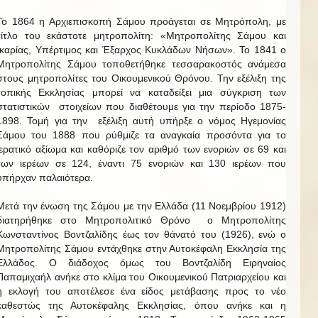
Το 1864 η Αρχιεπισκοπή Σάμου προάγεται σε Μητρόπολη, με
τίτλο του εκάστοτε μητροπολίτη: «Μητροπολίτης Σάμου και
Ικαρίας, Υπέρτιμος και Έξαρχος Κυκλάδων Νήσων». Το 1841 ο
Μητροπολίτης Σάμου τοποθετήθηκε τεσσαρακοστός ανάμεσα
στους μητροπολίτες του Οικουμενικού Θρόνου. Την εξέλιξη της
τοπικής Εκκλησίας μπορεί να καταδείξει μια σύγκριση των
στατιστικών στοιχείων που διαθέτουμε για την περίοδο 1875-
1898. Τομή για την εξέλιξη αυτή υπήρξε ο νόμος Ηγεμονίας
Σάμου του 1888 που ρύθμιζε τα αναγκαία προσόντα για το
ιερατικό αξίωμα και καθόριζε τον αριθμό των ενοριών σε 69 και
των ιερέων σε 124, έναντι 75 ενοριών και 130 ιερέων που
υπήρχαν παλαιότερα.
Μετά την ένωση της Σάμου με την Ελλάδα (11 Νοεμβρίου 1912)
διατηρήθηκε στο Μητροπολιτικό Θρόνο ο Μητροπολίτης
Κωνσταντίνος Βοντζαλίδης έως τον θάνατό του (1926), ενώ ο
Μητροπολίτης Σάμου εντάχθηκε στην Αυτοκέφαλη Εκκλησία της
Ελλάδος. Ο διάδοχος όμως του Βοντζαλίδη Ειρηναίος
Παπαμιχαήλ ανήκε στο κλίμα του Οικουμενικού Πατριαρχείου και
η εκλογή του αποτέλεσε ένα είδος μετάβασης προς το νέο
καθεστώς της Αυτοκέφαλης Εκκλησίας, όπου ανήκε και η