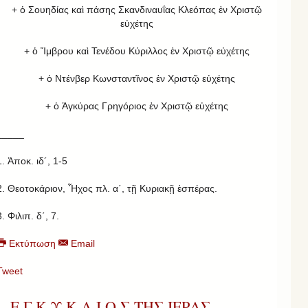
+ ὁ Σουηδίας καὶ πάσης Σκανδιναυΐας Κλεόπας ἐν Χριστῷ
εὐχέτης
+ ὁ Ἴμβρου καὶ Τενέδου Κύριλλος ἐν Χριστῷ εὐχέτης
+ ὁ Ντένβερ Κωνσταντῖνος ἐν Χριστῷ εὐχέτης
+ ὁ Ἀγκύρας Γρηγόριος ἐν Χριστῷ εὐχέτης
_____
1. Ἀποκ. ιδ´, 1-5
2. Θεοτοκάριον, Ἦχος πλ. α΄, τῇ Κυριακῇ ἑσπέρας.
3. Φιλιπ. δ΄, 7.
Εκτύπωση
Email
Tweet
Ε Γ Κ Υ Κ Λ Ι Ο Σ ΤΗΣ ΙΕΡΑΣ