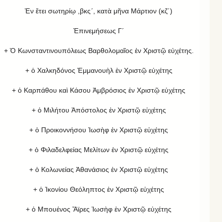
Ἐν ἔτει σωτηρίῳ ,βκς´, κατὰ μῆνα Μάρτιον (κζ´)
Ἐπινεμήσεως Γ´
+ Ὁ Κωνσταντινουπόλεως Βαρθολομαῖος ἐν Χριστῷ εὐχέτης.
+ ὁ Χαλκηδόνος Ἐμμανουὴλ ἐν Χριστῷ εὐχέτης
+ ὁ Καρπάθου καὶ Κάσου Ἀμβρόσιος ἐν Χριστῷ εὐχέτης
+ ὁ Μιλήτου Ἀπόστολος ἐν Χριστῷ εὐχέτης
+ ὁ Προικοννήσου Ἰωσὴφ ἐν Χριστῷ εὐχέτης
+ ὁ Φιλαδελφείας Μελίτων ἐν Χριστῷ εὐχέτης
+ ὁ Κολωνείας Ἀθανάσιος ἐν Χριστῷ εὐχέτης
+ ὁ Ἰκονίου Θεόληπτος ἐν Χριστῷ εὐχέτης
+ ὁ Μπουένος Ἄϊρες Ἰωσὴφ ἐν Χριστῷ εὐχέτης