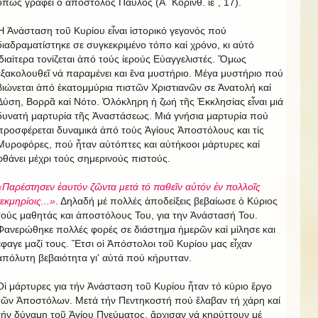
ὅπως γράφει ὁ ἀπόστολος Παύλος (Α΄ Κορινθ. ιε΄, 17).
Ἡ Ἀνάσταση τοῦ Κυρίου εἶναι ἱστορικό γεγονός πού
διαδραματίστηκε σε συγκεκριμένο τόπο καί χρόνο, κι αὐτό
ἰδιαίτερα τονίζεται ἀπό τούς ίερούς Εὐαγγελιστές. Ὅμως
ἐξακολουθεῖ νά παραμένει και ἕνα μυστήριο. Μέγα μυστήριο πού
βιώνεται ἀπό ἑκατομμύρια πιστῶν Χριστιανῶν σε Ἀνατολή καί
Δύση, Βορρᾶ καί Νότο. Ὁλόκληρη ἡ ζωή τῆς Ἐκκλησίας εἶναι μιά
δυνατή μαρτυρία τῆς Ἀναστάσεως. Μιά γνήσια μαρτυρία πού
προσφέρεται δυναμικά ἀπό τούς Ἁγίους Ἀποστόλους και τίς
Μυροφόρες, πού ἦταν αὐτόπτες και αὐτήκοοι μάρτυρες καί
φθάνει μέχρι τούς σημερινούς πιστούς.
«Παρέστησεν ἑαυτόν ζῶντα μετά τό παθεῖν αὐτόν ἐν πολλοῖς
τεκμηρίοις...»
. Δηλαδή μέ πολλές ἀποδείξεις βεβαίωσε ὁ Κύριος
τούς μαθητάς και ἀποστόλους Του, για την Ἀνάστασή Του.
Φανερώθηκε πολλές φορές σε διάστημα ἡμερῶν καί μίλησε και
ἔφαγε μαζί τους. Ἔτσι οἱ Ἀπόστολοι τοῦ Κυρίου μας εἶχαν
ἀπόλυτη βεβαιότητα γι' αὐτά πού κήρυτταν.
Οἱ μάρτυρες για τήν Ἀνάσταση τοῦ Κυρίου ἦταν τό κύριο ἔργο
τῶν Ἀποστόλων. Μετά τήν Πεντηκοστή πού ἔλαβαν τή χάρη καί
τήν δύναμη τοῦ Ἁγίου Πνεύματος, ἄρχισαν νά κηρύττουν μέ