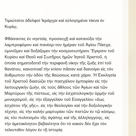
Τιμιώτατοι ἀδελφοί Ἱεράρχαι καί εὐλογημένα τέκνα ἐν
Κυρίῳ,
Φθάσαντες ἐν νηστείᾳ, προσευχῇ καί κατανύξει τήν
λαμπροφόρον καί πανέορ-τον ἡμέραν τοῦ Ἁγίου Πάσχα,
ὑμνοῦμεν καί δοξάζομεν τήν κοσμοσωτήριον Ἔγερσιν τοῦ
Κυρίου καί Θεοῦ καί Σωτῆρος ἡμῶν Ἰησοῦ Χριστοῦ, ἡ
ὁποία σηματοδοτεῖ τήν περιφανῆ νίκην τῆς ζωῆς ἐπί τοῦ
θανάτου, καινοποιεῖ τήν κτίσιν πᾶσαν καί διανοίγει εἰς τόν
ἄνθρωπον τήν ὁδόν τῆς θεώσεως κατά χάριν. Ἡ Ἐκκλησία
τοῦ Χριστοῦ διασώζει τήν πασχάλιον ἐμπειρίαν εἰς τήν
λειτουργικήν ζωήν, εἰς τούς ἄθλους τῶν Ἁγίων καί τῶν
Μαρτύρων τῆς πίστεως, εἰς τήν ἐσχατολογικήν ὁρμήν τοῦ
μοναχισμοῦ, εἰς τήν ἐξαγγελίαν τοῦ Εὐαγγελίου «ἕως
ἐσχάτου τῆς γῆς», εἰς τήν θεολογίαν καί τήν δοξολογικήν
τέχνην, εἰς τήν καλήν μαρτυρίαν τῶν πιστῶν ἐν τῷ κόσμῳ,
εἰς τόν πολιτισμόν τῆς ἀγάπης καί τῆς ἀλληλεγγύης, εἰς
τήν ἀμετακίνητον βεβαιότητα ὅτι τό κακόν δέν ἔχει τόν
τελευταῖον λόγον ἐν τῇ ἱστορίᾳ.