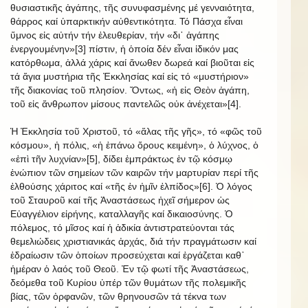
θυσιαστικῆς ἀγάπης, τῆς συνυφασμένης μέ γενναιότητα,
θάρρος καί ὑπαρκτικήν αὐθεντικότητα. Τό Πάσχα εἶναι
ὕμνος εἰς αὐτήν τήν ἐλευθερίαν, τήν «δι᾿ ἀγάπης
ἐνεργουμένην»[3] πίστιν, ἡ ὁποία δέν εἶναι ἰδικόν μας
κατόρθωμα, ἀλλά χάρις καί ἄνωθεν δωρεά καί βιοῦται εἰς
τά ἅγια μυστήρια τῆς Ἐκκλησίας καί εἰς τό «μυστήριον»
τῆς διακονίας τοῦ πλησίον. Ὄντως, «ἡ εἰς Θεὸν ἀγάπη,
τοῦ εἰς ἄνθρωπον μίσους παντελῶς οὐκ ἀνέχεται»[4].
Ἡ Ἐκκλησία τοῦ Χριστοῦ, τό «ἅλας τῆς γῆς», τό «φῶς τοῦ
κόσμου», ἡ πόλις, «ἡ ἐπάνω ὄρους κειμένη», ὁ λύχνος, ὁ
«ἐπὶ τῆν λυχνίαν»[5], δίδει ἐμπράκτως ἐν τῷ κόσμῳ
ἐνώπιον τῶν σημείων τῶν καιρῶν τήν μαρτυρίαν περί τῆς
ἐλθούσης χάριτος καί «τῆς ἐν ἡμῖν ἐλπίδος»[6]. Ὁ λόγος
τοῦ Σταυροῦ καί τῆς Ἀναστάσεως ἠχεῖ σήμερον ὡς
Εὐαγγέλιον εἰρήνης, καταλλαγῆς καί δικαιοσύνης. Ὁ
πόλεμος, τό μῖσος καί ἡ ἀδικία ἀντιστρατεύονται τάς
θεμελιώδεις χριστιανικάς ἀρχάς, διά τήν πραγμάτωσιν καί
ἑδραίωσιν τῶν ὁποίων προσεύχεται καί ἐργάζεται καθ᾿
ἡμέραν ὁ λαός τοῦ Θεοῦ. Ἐν τῷ φωτί τῆς Ἁναστάσεως,
δεόμεθα τοῦ Κυρίου ὑπέρ τῶν θυμάτων τῆς πολεμικῆς
βίας, τῶν ὀρφανῶν, τῶν θρηνουσῶν τά τέκνα των