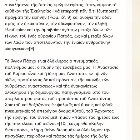
συγκλήσεως τῆς ὁποίας τιμῶμεν ἐφέτος, ὑπεγράμμισε τό
καθῆκον τῆς Ἐκκλησίας «νά ἐπικροτῇ πᾶν ὅ,τι ἐξυπηρετεῖ
πράγματι τήν εἰρήνην (Ρωμ. ιδ’, 9) καί ἀνοίγει τήν ὁδόν
πρός τήν δικαιοσύνην, τήν ἀδελφοσύνην, τήν ἀληθῆ
ἐλευθερίαν καί τήν ἀμοιβαίαν ἀγάπην μεταξύ ὅλων τῶν
τέκνων τοῦ ἑνός οὐρανίου Πατρός, ὡς καί μεταξύ ὅλων
τῶν λαῶν τῶν ἀποτελούντων τήν ἑνιαίαν ἀνθρωπίνην
οἰκογένειαν»[9].
Τό Ἅγιον Πάσχα εἶναι ὁλόκληρος ὁ πνευματικός
πολιτισμός μας, ὁ πυρήν τῆς εὐσεβείας μας. Ἡ Ἀνάστασις
τοῦ Κυρίου εἶναι καί ἡ ἰδική μας Ἀνάστασις ἐν τῷ νῦν
αἰῶνι, προτύπωσις δέ καί πρόγευσις τῆς «κοινῆς τῶν
ἀνθρώπων ἀναστάσεως» καί τῆς ἀνακαινίσεως
ὁλοκλήρου τῆς δημιουργίας. Κατηυγασμένοι ὑπό τοῦ
ὑπερλάμπρου φωτός τοῦ προσώπου τοῦ Ἀναστάντος
Χριστοῦ καί δοξάζοντες ἐν ψαλμοῖς καί ὕμνοις καί ᾠδαῖς
πνευματικαῖς τό ὑπεράγιον ὄνομα Αὐτοῦ, τοῦ Ἄρχοντος
τῆς εἰρήνης, τοῦ ὄντος μεθ᾿ ἡμῶν «πάσας τὰς ἡμέρας ἕως
τῆς συντελείας τοῦ αἰῶνος»[10], εὐχόμεθα «Καλήν
Ἀνάστασιν», πλήρη θείων δωρημάτων ὁλόκληρον τήν
πασχάλιον περίοδον καί πάσας τάς ἡμέρας τῆς ζωῆς