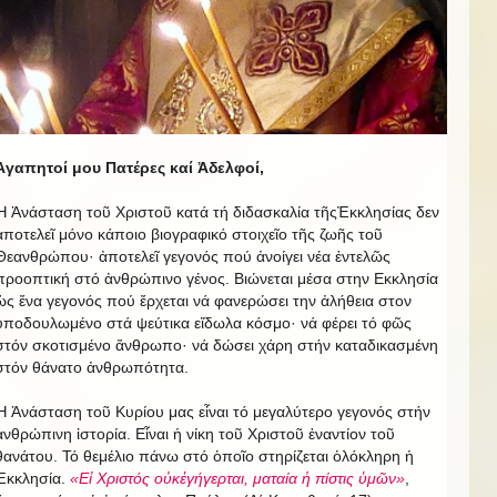
Ἀγαπητοί μου Πατέρες καί Ἀδελφοί,
Ἡ Ἀνάσταση τοῦ Χριστοῦ κατά τή διδασκαλία τῆςἘκκλησίας δεν
ἀποτελεῖ μόνο κάποιο βιογραφικό στοιχεῖο τῆς ζωῆς τοῦ
Θεανθρώπου· ἀποτελεῖ γεγονός πού ἀνοίγει νέα ἐντελῶς
προοπτική στό ἀνθρώπινο γένος. Βιώνεται μέσα στην Εκκλησία
ὡς ἕνα γεγονός πού ἔρχεται νά φανερώσει την ἀλήθεια στον
ὑποδουλωμένο στά ψεύτικα εἴδωλα κόσμο· νά φέρει τό φῶς
στόν σκοτισμένο ἄνθρωπο· νά δώσει χάρη στήν καταδικασμένη
στόν θάνατο ἀνθρωπότητα.
Ἡ Ἀνάσταση τοῦ Κυρίου μας εἶναι τό μεγαλύτερο γεγονός στήν
ἀνθρώπινη ἱστορία. Εἶναι ἡ νίκη τοῦ Χριστοῦ ἐναντίον τοῦ
θανάτου. Τό θεμέλιο πάνω στό ὁποῖο στηρίζεται ὁλόκληρη ἡ
Ἐκκλησία.
«Εἰ Χριστός οὐκἐγήγερται, ματαία ἡ πίστις ὑμῶν»
,