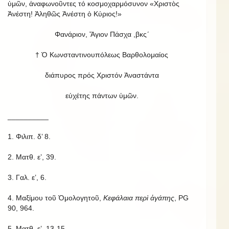
ὑμῶν, ἀναφωνοῦντες τό κοσμοχαρμόσυνον «Χριστὸς
Ἀνέστη! Ἀληθῶς Ἀνέστη ὁ Κύριος!»
Φανάριον, Ἅγιον Πάσχα ,βκς´
† Ὁ Κωνσταντινουπόλεως Βαρθολομαίος
διάπυρος πρός Χριστόν Ἀναστάντα
εὐχέτης πάντων ὑμῶν.
__________
1. Φιλιπ. δ’ 8.
2. Ματθ. ε’, 39.
3. Γαλ. ε’, 6.
4. Μαξίμου τοῦ Ὁμολογητοῦ,
Κεφάλαια περὶ ἀγάπης
, PG
90, 964.
5. Ματθ. ε’, 13-15.