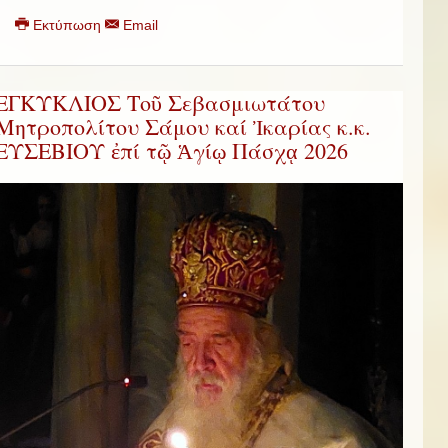
Εκτύπωση
Email
ΕΓΚΥΚΛΙΟΣ Τοῦ Σεβασμιωτάτου
Μητροπολίτου Σάμου καί Ἰκαρίας κ.κ.
ΕΥΣΕΒΙΟΥ ἐπί τῷ Ἁγίῳ Πάσχᾳ 2026