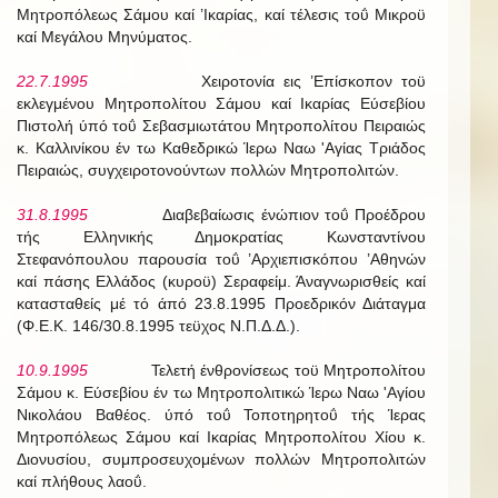
Μητροπόλεως Σάμου καί ’Ικαρίας, καί τέλεσις τοΰ Μικροϋ
καί Μεγάλου Μηνύματος.
22.7.1995
Χειροτονία εις ’Επίσκοπον τοϋ
εκλεγμένου Μητροπολίτου Σάμου καί Ικαρίας Εύσεβίου
Πιστολή ύπό τοΰ Σεβασμιωτάτου Μητροπολίτου Πειραιώς
κ. Καλλινίκου έν τω Καθεδρικώ Ίερω Ναω 'Αγίας Τριάδος
Πειραιώς, συγχειροτονούντων πολλών Μητροπολιτών.
31.8.1995
Διαβεβαίωσις ένώπιον τοΰ Προέδρου
τής Ελληνικής Δημοκρατίας Κωνσταντίνου
Στεφανόπουλου παρουσία τοΰ ’Αρχιεπισκόπου ’Αθηνών
καί πάσης Ελλάδος (κυροϋ) Σεραφείμ. Άναγνωρισθείς καί
κατασταθείς μέ τό άπό 23.8.1995 Προεδρικόν Διάταγμα
(Φ.Ε.Κ. 146/30.8.1995 τεϋχος Ν.Π.Δ.Δ.).
10.9.1995
Τελετή ένθρονίσεως τοϋ Μητροπολίτου
Σάμου κ. Εύσεβίου έν τω Μητροπολιτικώ Ίερω Ναω 'Αγίου
Νικολάου Βαθέος. ύπό τοΰ Τοποτηρητοΰ τής Ίερας
Μητροπόλεως Σάμου καί Ικαρίας Μητροπολίτου Χίου κ.
Διονυσίου, συμπροσευχομένων πολλών Μητροπολιτών
καί πλήθους λαοΰ.