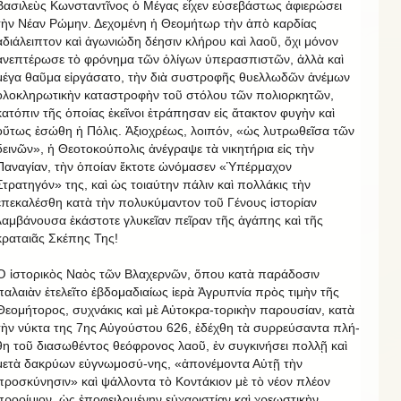
Βασιλεὺς Κωνσταντῖνος ὁ Μέγας εἶχεν εὐσεβάστως ἀφιερώσει
τὴν Νέαν Ρώμην. Δεχομένη ἡ Θεομήτωρ τὴν ἀπὸ καρδίας
ἀδιάλειπτον καὶ ἀγωνιώδη δέησιν κλήρου καὶ λαοῦ, ὄχι μόνον
ἀνεπτέρωσε τὸ φρόνημα τῶν ὀλίγων ὑπερασπιστῶν, ἀλλὰ καὶ
μέγα θαῦμα εἰργάσατο, τὴν διὰ συστροφῆς θυελλωδῶν ἀνέμων
ὁλοκληρωτικὴν καταστροφὴν τοῦ στόλου τῶν πολιορκητῶν,
κατόπιν τῆς ὁποίας ἐκεῖνοι ἐτράπησαν εἰς ἄτακτον φυγὴν καὶ
οὕτως ἐσώθη ἡ Πόλις. Ἀξιοχρέως, λοιπόν, «ὡς λυτρωθεῖσα τῶν
δεινῶν», ἡ Θεοτοκούπολις ἀνέγραψε τὰ νικητήρια εἰς τὴν
Παναγίαν, τὴν ὁποίαν ἔκτοτε ὠνόμασεν «Ὑπέρμαχον
Στρατηγόν» της, καὶ ὡς τοιαύτην πάλιν καὶ πολλάκις τὴν
ἐπεκαλέσθη κατὰ τὴν πολυκύμαντον τοῦ Γένους ἱστορίαν
λαμβάνουσα ἑκάστοτε γλυκεῖαν πεῖραν τῆς ἀγάπης καὶ τῆς
κραταιᾶς Σκέπης Της!
Ὁ ἱστορικὸς Ναὸς τῶν Βλαχερνῶν, ὅπου κατὰ παράδοσιν
παλαιὰν ἐτελεῖτο ἑβδομαδιαίως ἱερὰ Ἀγρυπνία πρὸς τιμὴν τῆς
Θεομήτορος, συχνάκις καὶ μὲ Αὐτοκρα-τορικὴν παρουσίαν, κατὰ
τὴν νύκτα της 7ης Αὐγούστου 626, ἐδέχθη τὰ συρρεύσαντα πλή-
θη τοῦ διασωθέντος θεόφρονος λαοῦ, ἐν συγκινήσει πολλῇ καὶ
μετὰ δακρύων εὐγνωμοσύ-νης, «ἀπονέμοντα Αὐτῇ τὴν
προσκύνησιν» καὶ ψάλλοντα τὸ Κοντάκιον μὲ τὸ νέον πλέον
προοίμιον, ὡς ἐποφειλομένην εὐχαριστίαν καὶ χρεωστικὴν