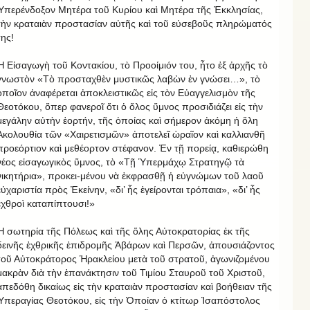
Ὑπερένδοξον Μητέρα τοῦ Κυρίου καὶ Μητέρα τῆς Ἐκκλησίας,
τὴν κραταιὰν προστασίαν αὐτῆς καὶ τοῦ εὐσεβοῦς πληρώματός
της!
Ἡ Εἰσαγωγὴ τοῦ Κοντακίου, τὸ Προοίμιόν του, ἦτο ἐξ ἀρχῆς τὸ
γνωστὸν «Τὸ προσταχθὲν μυστικῶς λαβὼν ἐν γνώσει…», τὸ
ὁποῖον ἀναφέρεται ἀποκλειστικῶς εἰς τὸν Εὐαγγελισμὸν τῆς
Θεοτόκου, ὅπερ φανεροῖ ὅτι ὁ ὅλος ὕμνος προσιδιάζει εἰς τὴν
μεγάλην αὐτὴν ἑορτήν, τῆς ὁποίας καὶ σήμερον ἀκόμη ἡ ὅλη
Ἀκολουθία τῶν «Χαιρετισμῶν» ἀποτελεῖ ὡραῖον καὶ καλλιανθῆ
προεόρτιον καὶ μεθέορτον στέφανον. Ἐν τῇ πορείᾳ, καθιερώθη
νέος εἰσαγωγικὸς ὕμνος, τὸ «Τῇ Ὑπερμάχῳ Στρατηγῷ τὰ
νικητήρια», προκει-μένου νὰ ἐκφρασθῇ ἡ εὐγνώμων τοῦ λαοῦ
εὐχαριστία πρὸς Ἐκείνην, «δι’ ἧς ἐγείρονται τρόπαια», «δι’ ἧς
ἐχθροὶ καταπίπτουσι!»
Ἡ σωτηρία τῆς Πόλεως καὶ τῆς ὅλης Αὐτοκρατορίας ἐκ τῆς
δεινῆς ἐχθρικῆς ἐπιδρομῆς Ἀβάρων καὶ Περσῶν, ἀπουσιάζοντος
τοῦ Αὐτοκράτορος Ἡρακλείου μετὰ τοῦ στρατοῦ, ἀγωνιζομένου
μακρὰν διὰ τὴν ἐπανάκτησιν τοῦ Τιμίου Σταυροῦ τοῦ Χριστοῦ,
ἀπεδόθη δικαίως εἰς τὴν κραταιὰν προστασίαν καὶ βοήθειαν τῆς
Ὑπεραγίας Θεοτόκου, εἰς τὴν Ὁποίαν ὁ κτίτωρ Ἰσαπόστολος