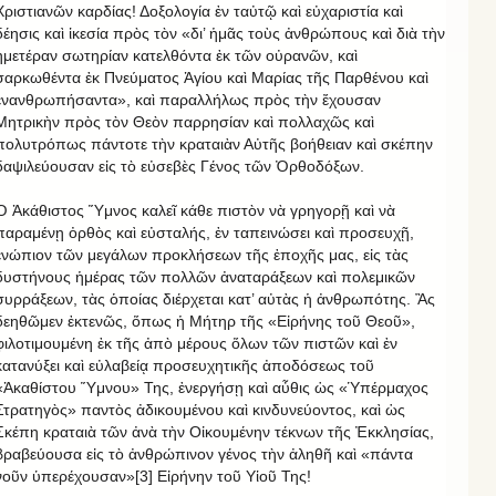
Χριστιανῶν καρδίας! Δοξολογία ἐν ταὐτῷ καὶ εὐχαριστία καὶ
δέησις καὶ ἱκεσία πρὸς τὸν «δι’ ἡμᾶς τοὺς ἀνθρώπους καὶ διὰ τὴν
ἡμετέραν σωτηρίαν κατελθόντα ἐκ τῶν οὐρανῶν, καὶ
σαρκωθέντα ἐκ Πνεύματος Ἁγίου καὶ Μαρίας τῆς Παρθένου καὶ
ἐνανθρωπήσαντα», καὶ παραλλήλως πρὸς τὴν ἔχουσαν
Μητρικὴν πρὸς τὸν Θεὸν παρρησίαν καὶ πολλαχῶς καὶ
πολυτρόπως πάντοτε τὴν κραταιὰν Αὐτῆς βοήθειαν καὶ σκέπην
δαψιλεύουσαν εἰς τὸ εὐσεβὲς Γένος τῶν Ὀρθοδόξων.
Ὁ Ἀκάθιστος Ὕμνος καλεῖ κάθε πιστὸν νὰ γρηγορῇ καὶ νὰ
παραμένῃ ὀρθὸς καὶ εὐσταλής, ἐν ταπεινώσει καὶ προσευχῇ,
ἐνώπιον τῶν μεγάλων προκλήσεων τῆς ἐποχῆς μας, εἰς τὰς
δυστήνους ἡμέρας τῶν πολλῶν ἀναταράξεων καὶ πολεμικῶν
συρράξεων, τὰς ὁποίας διέρχεται κατ’ αὐτὰς ἡ ἀνθρωπότης. Ἂς
δεηθῶμεν ἐκτενῶς, ὅπως ἡ Μήτηρ τῆς «Εἰρήνης τοῦ Θεοῦ»,
φιλοτιμουμένη ἐκ τῆς ἀπὸ μέρους ὅλων τῶν πιστῶν καὶ ἐν
κατανύξει καὶ εὐλαβείᾳ προσευχητικῆς ἀποδόσεως τοῦ
«Ἀκαθίστου Ὕμνου» Της, ἐνεργήσῃ καὶ αὖθις ὡς «Ὑπέρμαχος
Στρατηγὸς» παντὸς ἀδικουμένου καὶ κινδυνεύοντος, καὶ ὡς
Σκέπη κραταιὰ τῶν ἀνὰ τὴν Οἰκουμένην τέκνων τῆς Ἐκκλησίας,
βραβεύουσα εἰς τὸ ἀνθρώπινον γένος τὴν ἀληθῆ καὶ «πάντα
νοῦν ὑπερέχουσαν»[3] Εἰρήνην τοῦ Υἱοῦ Της!