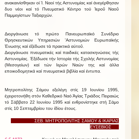
ανακαινίσθηκαν οί Ί. Ναοί τής Αστυνομίας καί άνεγέρθησαν
δυο νέοι καί τό Πνευματικό Κέντρο τοϋ Ίεροΰ Ναοΰ
Παμμεγίστων Ταξιαρχών.
Διοργάνωσε τό πρώτο Πανευρωπαϊκό Συνέδριο
Θρησκευτικών Υπηρεσιών 'Αστυνομιών Ευρωπαϊκής
Ένωσης καί έξέδωσε τά πρακτικά αύτοΰ.
Διοργάνωσε πνευματικές καί παιδικές κατασκηνώσεις τής
Αστυνομίας. Έξέδωσε τήν Ιστορία τής Σχολής Αστυνομίας
(Μεσογείων) καί τών Ιερών Ναών της καί άλλα
εποικοδομητικά καί πνευματικά βιβλία καί έντυπα.
Μητροπολίτης Σάμου εξελέγη στίς 19 Ιουνίου 1995,
έχειροτονήθη στόν Καθεδρικό Ναό Άγίας Τριάδος Πειραιώς
τό Σάββατο 22 Ιουνίου 1995 καί ενθρονίστηκε στή Σάμο
στίς 10 Σεπτεμβρίου του ίδίου έτους.
ΣΕΒ. ΜΗΤΡΟΠΟΛΙΤΗΣ ΣΑΜΟΥ & ΙΚΑΡΙΑΣ
ΕΥΣΕΒΙΟΣ