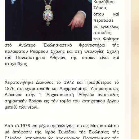
Καρλόβασι
Σάμου,
όπου καί
περάτωσε
τίς εγκύκλιες
σπουδές
του. Φοίτησε
στό Ανώτερο 'Εκκλησιαστικό Φροντιστήριο τής
παλαιφάτου Ριζαρείου Σχολής καί στή Θεολογΐκή Σχολή
τοϋ Πανεπιστημίου Αθηνών, της όποιας είναι καί
πτυχιοΰχος.
Χειροτονήθηκε Διάκονος τό 1972 καί Πρεσβύτερος τό
1976, ότε εχειροτονήθη καί 'Αρχιμανδρίτης. Υπηρέτησε ώς
Διάκονος στήν Ί. 'Αρχιεπισκοπή 'Αθηνών άναπτύξας
σημαντικήν δράσιν εις τόν τομέα του κατηχητικού έργου
μεταξύ τών νέων.
Άπό τό 1976 καί μέχρι τής εκλογής του ώς Μητροπολίτου
μέ άπόφασιν τής Ίεράς Συνόδου τής Εκκλησίας τής
Ελλάδος, ύπηρέτησε ώς Ιεροκήρυκας, Προϊστάμενος τής