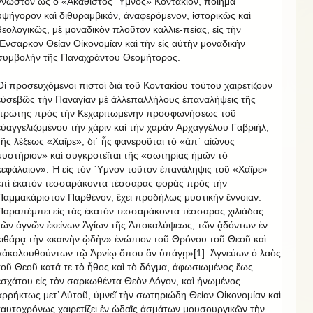
γνωστὸν ὡς ὁ «Ἀκάθιστος Ὕμνος» Κοντάκιον, ποίημα
ὑψήγορον καὶ διθυραμβικόν, ἀναφερόμενον, ἱστορικῶς καὶ
θεολογικῶς, μὲ μοναδικὸν πλοῦτον καλλιε-πείας, εἰς τὴν
Ἔνσαρκον Θείαν Οἰκονομίαν καὶ τὴν εἰς αὐτὴν μοναδικὴν
συμβολὴν τῆς Παναχράντου Θεομήτορος.
Οἱ προσευχόμενοι πιστοὶ διὰ τοῦ Κοντακίου τούτου χαιρετίζουν
εὐσεβῶς τὴν Παναγίαν μὲ ἀλλεπαλλήλους ἐπαναλήψεις τῆς
πρώτης πρὸς τὴν Κεχαριτωμένην προσφωνήσεως τοῦ
εὐαγγελιζομένου τὴν χάριν καὶ τὴν χαρὰν Ἀρχαγγέλου Γαβριήλ,
τῆς λέξεως «Χαῖρε», δι᾽ ἧς φανεροῦται τὸ «ἀπ᾽ αἰῶνος
μυστήριον» καὶ συγκροτεῖται τῆς «σωτηρίας ἡμῶν τὸ
κεφάλαιον». Ἡ εἰς τὸν Ὕμνον τοῦτον ἐπανάληψις τοῦ «Χαῖρε»
ἐπὶ ἑκατὸν τεσσαράκοντα τέσσαρας φορὰς πρὸς τὴν
Παμμακάριστον Παρθένον, ἔχει προδήλως μυστικὴν ἔννοιαν.
Παραπέμπει εἰς τὰς ἑκατὸν τεσσαράκοντα τέσσαρας χιλιάδας
τῶν ἁγνῶν ἐκείνων Ἁγίων τῆς Ἀποκαλύψεως, τῶν ᾀδόντων ἐν
κιθάρᾳ τὴν «καινὴν ᾠδὴν» ἐνώπιον τοῦ Θρόνου τοῦ Θεοῦ καὶ
«ἀκολουθούντων τῷ Ἀρνίῳ ὅπου ἂν ὑπάγῃ»[1]. Ἁγνεύων ὁ λαὸς
τοῦ Θεοῦ κατά τε τὸ ἦθος καὶ τὸ δόγμα, ἀφωσιωμένος ἕως
ἐσχάτου εἰς τὸν σαρκωθέντα Θεὸν Λόγον, καὶ ἡνωμένος
ἀρρήκτως μετ’ Αὐτοῦ, ὑμνεῖ τὴν σωτηριώδη Θείαν Οἰκονομίαν καὶ
ταυτοχρόνως χαιρετίζει ἐν ᾠδαῖς ᾀσμάτων μουσουργικῶν τὴν