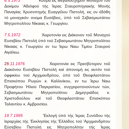
6.5.1972
Κουρά εις Μεγαλόσχημον Μοναχόν τοϋ
Δοκίμου ’Αδελφού τής Ίερας Σταυροπηγιακής Μονής
Παναγίας Χρυσοπηγής Ευαγγέλου Πιστολή, εις ον έδόθη
τό μοναχικόν ονομα Ευσέβιος, ύπό τοΰ Σεβασμιωτάτου
Μητροπολίτου Νίκαιας κ. Γεωργίου.
7.5.1972
Χειροτονία εις Διάκονον τοΰ Μοναχού
Ευσεβίου Πιστολή ύπό τοϋ Σεβασμιωτάτου Μητροπολίτου
Νίκαιας κ. Γεωργίου εν τω Ίερω Ναω Τιμίου Σταυρού
Αιγάλεω.
28.
11.1976
Χειροτονία εις Πρεσβύτερον τοΰ
Διακόνου Ευσεβίου Πιστολή καί άπονομή εις αυτόν τοϋ
όφφικίου τοϋ Αρχιμανδρίτου, ύπό τοΰ Θεοφιλεστάτου
Επισκόπου Ρωγών κ. Καλλινίκου, εν τω Ίερω Ναω
Προφήτου Ήλιού Παγκρατίου, συγχειροτονούντων τών,
Σεβασμιωτάτου Μητροπολίτου Δημητριάδος κ.
Χριστοδούλου καί τοΰ Θεοφιλεστάτου Επισκόπου
Ταλαντίου κ. Αμβροσίου.
19.7.1995
'Εκλογή ύπό τής Ίερας Συνόδου τής
Ιεραρχίας τής ’Εκκλησίας τής 'Ελλάδος τοϋ ’Αρχιμανδρίτου
Εύσεβίου Πιστολή εις Μητροπολίτην τής Ίερας