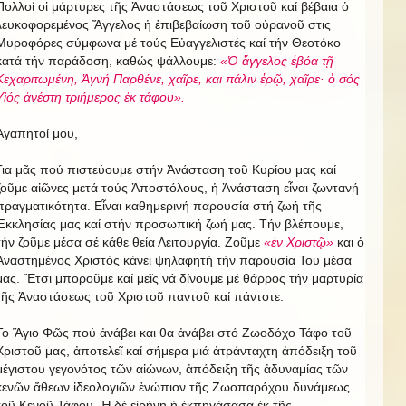
Πολλοί οἱ μάρτυρες τῆς Ἀναστάσεως τοῦ Χριστοῦ καί βέβαια ὁ
λευκοφορεμένος Ἄγγελος ἡ ἐπιβεβαίωση τοῦ οὐρανοῦ στις
Μυροφόρες σύμφωνα μέ τούς Εὐαγγελιστές καί τήν Θεοτόκο
κατά τήν παράδοση, καθώς ψάλλουμε:
«Ὁ ἄγγελος ἐβόα τῇ
Κεχαριτωμένη, Ἁγνή Παρθένε, χαῖρε, και πάλιν ἐρῷ, χαῖρε· ὁ σός
Υἱός ἀνέστη τριήμερος ἐκ τάφου».
Ἀγαπητοί μου,
Για μᾶς πού πιστεύουμε στήν Ἀνάσταση τοῦ Κυρίου μας καί
ζοῦμε αἰῶνες μετά τούς Ἀποστόλους, ἡ Ἀνάσταση εἶναι ζωντανή
πραγματικότητα. Εἶναι καθημερινή παρουσία στή ζωή τῆς
Ἐκκλησίας μας καί στήν προσωπική ζωή μας. Τήν βλέπουμε,
τήν ζοῦμε μέσα σέ κάθε θεία Λειτουργία. Ζοῦμε
«ἐν Χριστῷ»
και ὁ
Ἀναστημένος Χριστός κάνει ψηλαφητή τήν παρουσία Του μέσα
μας. Ἔτσι μποροῦμε καί μεῖς νά δίνουμε μέ θάρρος τήν μαρτυρία
τῆς Ἀναστάσεως τοῦ Χριστοῦ παντοῦ καί πάντοτε.
Το Ἅγιο Φῶς πού ἀνάβει και θα ἀνάβει στό Ζωοδόχο Τάφο τοῦ
Χριστοῦ μας, ἀποτελεῖ καί σήμερα μιά ἀτράνταχτη ἀπόδειξη τοῦ
μέγιστου γεγονότος τῶν αἰώνων, ἀπόδειξη τῆς ἀδυναμίας τῶν
κενῶν ἄθεων ἰδεολογιῶν ἐνώπιον τῆς Ζωοπαρόχου δυνάμεως
τοῦ Κενοῦ Τάφου. Ἡ δέ εἰρήνη ἡ ἐκπηγάσασα ἐκ τῆς