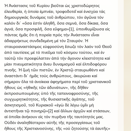
Ἡ Ἀνάστασις τοῦ Κυρίου βιοῦται ὡς χριστοδώρητος
ἐλευθερία, ἡ ὁποία ἐμπνέει, τροφοδοτεῖ καί ἐνισχύει τάς
δημιουργικάς δυνάμεις τοῦ ἀνθρώπου, τόν ἀγῶνα τόν
καλόν δι᾿ «ὅσα ἐστὶν ἀληθῆ, ὅσα σεμνά, ὅσα δίκαια, ὅσα
ἁγνά, ὅσα προσφιλῆ, ὅσα εὔφημα»[1], ὑπενθυμίζουσα εἰς
πάντας ἡμᾶς ὅτι ἡ πορεία πρός τήν Ἀνάστασιν εἶναι
ἀδιαρρήκτως συνδεδεμένη μέ τόν Σταυρόν. Ἡ
σταυροαναστάσιμος εὐφροσύνη ἔσωζε τόν λαόν τοῦ Θεοῦ
ἀπό ταυτίσεις μέ τό πνεῦμα τοῦ κόσμου τούτου, καί ἐν
ταὐτῷ τόν προεφύλαττεν ἀπό τήν ἄγονον κλειστότητα καί
μίαν πνευματικότητα ἄνευ δυναμισμοῦ καί ἐλπιδοφόρου
πνοῆς. Ἡ ζωή τῶν πιστῶν, ἐν Χριστῷ σταυρωθέντι καί
ἀναστάντι δι᾿ ἡμᾶς τούς ἀνθρώπους, ἀκυρώνει καί
σήμερον ὅλα τά ἀνοίκεια ἀφηγήματα περί τοῦ χριστιανικοῦ
ἤθους ὡς «ἠθικῆς τῶν ἀδυνάτων», τῆς δῆθεν
ἐκπροσωπουμένης ὑπό τῆς ταπεινοφροσύνης, τῆς
συγχωρητικότητος, τῆς θυσιαστικῆς ἀγάπης, τοῦ
ἀσκητισμοῦ, τοῦ Κυριακοῦ «ἐγὼ δὲ λέγω ὑμῖν μὴ
ἀντιστῆναι τῷ πονηρῷ»[2] καί ἄλλων ἀρχῶν καί στάσεων,
αἱ ὁποῖαι ἀνήκουν εἰς τόν πυρῆνα τῆς ταυτότητός μας.
Οὐδέν ἀναληθέστερον αὐτῆς τῆς προσεγγίσεως τοῦ
ἤθους τῆς Χριστιανοσύνης, τῆς «οὐ ζητούσης τὰ ἑαυτῆς»