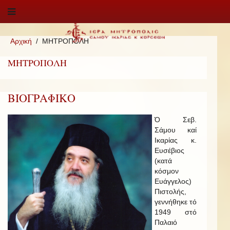
Αρχική
ΜΗΤΡΟΠΟΛΗ
ΜΗΤΡΟΠΟΛΗ
ΒΙΟΓΡΑΦΙΚΟ
Ό Σεβ.
Σάμου καί
Ικαρίας κ.
Ευσέβιος
(κατά
κόσμον
Ευάγγελος)
Πιστολής,
γεννήθηκε τό
1949 στό
Παλαιό