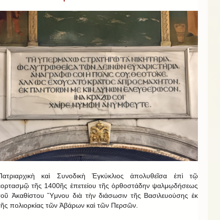
Πατριαρχικὴ καὶ Συνοδικὴ Ἐγκύκλιος ἀπολυθεῖσα ἐπὶ τῷ
ἑορτασμῷ τῆς 1400ῆς ἐπετείου τῆς ὀρθοστάδην ψαλμῳδήσεως
τοῦ Ἀκαθίστου Ὕμνου διὰ τὴν διάσωσιν τῆς Βασιλευούσης ἐκ
τῆς πολιορκίας τῶν Ἀβάρων καὶ τῶν Περσῶν.