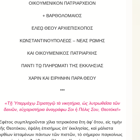
ΟΙΚΟΥΜΕΝΙΚΟΝ ΠΑΤΡΙΑΡΧΕΙΟΝ
+ ΒΑΡΘΟΛΟΜΑΙΟΣ
ΕΛΕῼ ΘΕΟΥ ΑΡΧΙΕΠΙΣΚΟΠΟΣ
ΚΩΝΣΤΑΝΤΙΝΟΥΠΟΛΕΩΣ – ΝΕΑΣ ΡΩΜΗΣ
ΚΑΙ ΟΙΚΟΥΜΕΝΙΚΟΣ ΠΑΤΡΙΑΡΧΗΣ
ΠΑΝΤΙ Τῼ ΠΛΗΡΩΜΑΤΙ ΤΗΣ ΕΚΚΛΗΣΙΑΣ
ΧΑΡΙΝ ΚΑΙ ΕΙΡΗΝΗΝ ΠΑΡΑ ΘΕΟΥ
***
«Τῇ Ὑπερμάχῳ Στρατηγῷ τὰ νικητήρια, ὡς λυτρωθεῖσα τῶν
δεινῶν, εὐχαριστήρια ἀναγράφω Σοι ἡ Πόλις Σου, Θεοτόκε!»
Ἐφέτος συμπληροῦνται χίλια τετρακόσια ἔτη ἀφ’ ὅτου, εἰς τιμὴν
τῆς Θεοτόκου, ἐψάλη ἐπισήμως ἐπ’ ἐκκλησίας, καὶ μάλιστα
ὀρθίων ἱσταμένων πάντων τῶν πιστῶν, τὸ σήμερον παγκοίνως