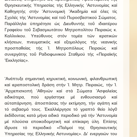
Θρησκευτικής Υπηρεσίας τής Ελληνικής 'Αστυνομίας καί
Καθηγητής στήν 'Αστυνομική 'Ακαδημία καί όλες τίς
Σχολές τής 'Αστυνομίας καί τοΰ Πυροσβεστικού Σώματος.
Παράλληλα ύπηρέτησε ώς Διευθυντής τοΰ ιδιαιτέρου
Γραφείου τοΰ Σεβασμιωτάτου Μητροπολίτου Πειραιώς κ.
Καλλινίκου. Υπεύθυνος στόν τομέα τών ιερατικών
κλήσεων, πνευματικός καί εξομολόγος τής νεανικής
προσπαθείας τής Ί. Μητροπόλεως Πειραιώς καί
συνεργάτης τοΰ Ραδιοφωνικού Σταθμού τής «Πειραϊκής
'Εκκλησίας».
'Ανέπτυξε σημαντική κηρυκτική, κοινωνική, φιλανθρωπική
καί ιεραποστολική δράση στήν Ί. Μητρ. Πειραιώς, τήν Ί.
'Αρχιεπισκοπή 'Αθηνών καί στά Σώματα 'Ασφαλείας
ειδικότερα, πού εργάστηκε μέ ενθουσιασμό καί
αύταπάρνηση. άποσπάσας τήν εκτίμηση, τήν αγάπη καί
τό σεβασμό τους. Έκαλλιέργησε τό γραπτό θείο λόγ0
έκδίδοντας κατά μήνα ειδικό περιοδικό γιά τήν 'Αστυνομία
μέ πλούσια εποικοδομητική καί επίκαιρη ύλη. Επίσης
ίδρυσε τό περιοδικό «Παλμοί της Θρησκευτικής
Υπηρεσίας της Ελληνικής Αστυνομίας». Δι' ενεργειών του