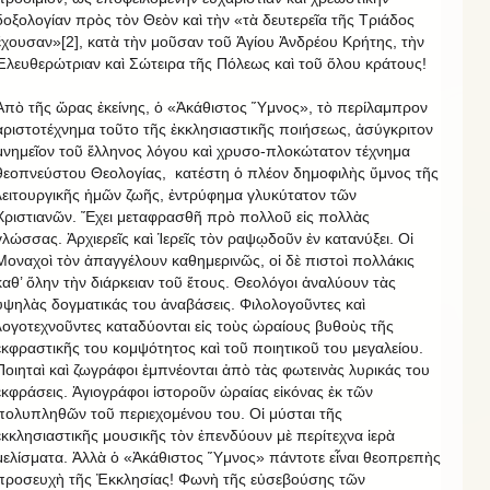
δοξολογίαν πρὸς τὸν Θεὸν καὶ τὴν «τὰ δευτερεῖα τῆς Τριάδος
ἔχουσαν»[2], κατὰ τὴν μοῦσαν τοῦ Ἁγίου Ἀνδρέου Κρήτης, τὴν
Ἐλευθερώτριαν καὶ Σώτειρα τῆς Πόλεως καὶ τοῦ ὅλου κράτους!
Ἀπὸ τῆς ὥρας ἐκείνης, ὁ «Ἀκάθιστος Ὕμνος», τὸ περίλαμπρον
ἀριστοτέχνημα τοῦτο τῆς ἐκκλησιαστικῆς ποιήσεως, ἀσύγκριτον
μνημεῖον τοῦ ἕλληνος λόγου καὶ χρυσο-πλοκώτατον τέχνημα
θεοπνεύστου Θεολογίας, κατέστη ὁ πλέον δημοφιλὴς ὕμνος τῆς
λειτουργικῆς ἡμῶν ζωῆς, ἐντρύφημα γλυκύτατον τῶν
Χριστιανῶν. Ἔχει μεταφρασθῆ πρὸ πολλοῦ εἰς πολλὰς
γλώσσας. Ἀρχιερεῖς καὶ Ἱερεῖς τὸν ραψῳδοῦν ἐν κατανύξει. Οἱ
Μοναχοὶ τὸν ἀπαγγέλουν καθημερινῶς, οἱ δὲ πιστοὶ πολλάκις
καθ’ ὅλην τὴν διάρκειαν τοῦ ἔτους. Θεολόγοι ἀναλύουν τὰς
ὑψηλὰς δογματικάς του ἀναβάσεις. Φιλολογοῦντες καὶ
λογοτεχνοῦντες καταδύονται εἰς τοὺς ὡραίους βυθοὺς τῆς
ἐκφραστικῆς του κομψότητος καὶ τοῦ ποιητικοῦ του μεγαλείου.
Ποιηταὶ καὶ ζωγράφοι ἐμπνέονται ἀπὸ τὰς φωτεινὰς λυρικάς του
ἐκφράσεις. Ἁγιογράφοι ἱστοροῦν ὡραίας εἰκόνας ἐκ τῶν
πολυπληθῶν τοῦ περιεχομένου του. Οἱ μύσται τῆς
ἐκκλησιαστικῆς μουσικῆς τὸν ἐπενδύουν μὲ περίτεχνα ἱερὰ
μελίσματα. Ἀλλὰ ὁ «Ἀκάθιστος Ὕμνος» πάντοτε εἶναι θεοπρεπὴς
προσευχὴ τῆς Ἐκκλησίας! Φωνὴ τῆς εὐσεβούσης τῶν