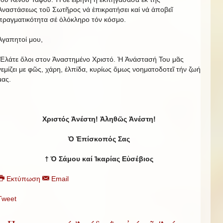
Ἀναστάσεως τοῦ Σωτῆρος νά ἐπικρατήσει καί νά ἀποβεῖ
πραγματικότητα σέ ὁλόκληρο τόν κόσμο.
Ἀγαπητοί μου,
Ἐλάτε ὅλοι στον Ἀναστημένο Χριστό. Ἡ Ἀνάστασή Του μᾶς
γεμίζει με φῶς, χάρη, ἐλπίδα, κυρίως ὅμως νοηματοδοτεῖ τήν ζωή
μας.
Χριστός Ἀνέστη! Ἀληθῶς Ἀνέστη!
Ὁ Ἐπίσκοπός Σας
† Ὁ Σάμου καί Ἰκαρίας Εὐσέβιος
Εκτύπωση
Email
Tweet