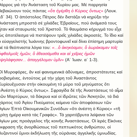
θάρρος γιά τήν Ἀνάσταση τοῦ Κυρίου μας. Μέ παρρησία
βεβαιώνουν τούς πάντας
«ὅτι ἠγέρθη ὁ Κύριος ὄντως»
(Λουκ.
κδ΄ 34). Ὁ ἀπόστολος Πέτρος δέν διστάζει νά κηρύξει τήν
Ἀνάσταση μπροστά σέ χιλιάδες Ἑβραίους, πού ἀνάμεσά τους
ἦταν καί σταυρωτές τοῦ Χριστοῦ. Τό θαυμάσιο κήρυγμά του εἶχε
ὡς ἀποτέλεσμα νά πιστέψουν τρεῖς χιλιάδες ἀκροατές. Το ἴδιο καί
ὁ εὐαγγελιστής Ἰωάννης βροντοφωνεῖ καί δίνει ἐπίσημη μαρτυρία
μέ τά θεόπνεστα λόγια του:
«...ὅ ἀκηκόαμεν, ὅ ἑωράκαμεν τοῖς
ὀφθαλμοῖς ἡμῶν, ὅ ἐθεασάμεθα και αἱ χεῖρες ἡμῶν
ἐψηλάφησαν... ἀπαγγέλομεν ὑμῖν»
(Α΄ Ἰωαν. α΄ 1-3).
Οἱ Μυροφόρες, ἄν καί φαινομενικά ἀδύναμες, ἀπροστάτευτες καί
φοβισμένες, ἐντούτοις μέ τήν χάρη τοῦ Ἀναστάντος
Κυρίουἔχυσαν στήν οἰκουμένη τό μύρο τοῦ μηνύματος ὅτι
«Ἀνέστη ὁ Κύριος ὄντως». Σφραγίδα δέ τῆς Ἀναστάσεως τό αἷμα
τῶν Μαρτύρων, τά δάκρυα καί οἱ ἱδρῶτες τῶν Ἀσκητῶν, τά διά
χάριτος τοῦ Ἁγίου Πνεύματος κείμενα τῶν ἀποφάσεων τῶν
Ἁγίων Ἐπτά Οἰκουμενικῶν Συνόδων «ὅτι ἀνέστη ὁ Κύριος» «τῆ
τρίτῃ ἡμέρᾳ κατά τάς Γραφάς». Τά χαριτόβρυτα λείψανα τῶν
Ἁγίων μας προάγγελος τῆς κοινῆς Ἀναστάσεως. Οἱ ἱερές Εἰκόνες
ἔκφραση τῆς ἀνορθώσεως τοῦ πεπτωκότος ἀνθρώπου, οἱ
βυζαντινοί ὕμνοι ἐκδήλωση τῆς οὐράνιας ἀγγελικῆς ὑμνωδίας.