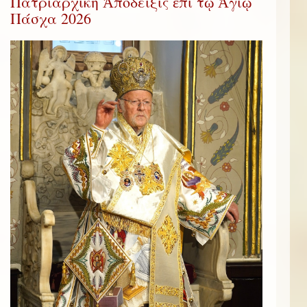
Πατριαρχική Ἀπόδειξις ἐπί τῷ Ἁγίῳ
Πάσχα 2026