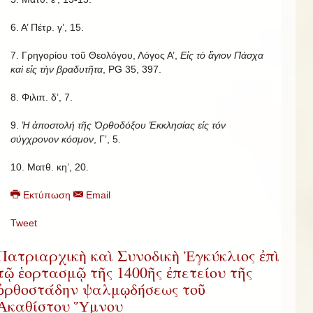
6. Α’ Πέτρ. γ’, 15.
7. Γρηγορίου τοῦ Θεολόγου, Λόγος Α’,
Εἰς τὸ ἅγιον Πάσχα
καὶ εἰς τὴν βραδυτῆτα
, PG 35, 397.
8. Φιλιπ. δ’, 7.
9.
Ἡ ἀποστολή τῆς Ὀρθοδόξου Ἐκκλησίας εἰς τόν
σύγχρονον κόσμον
, Γ’, 5.
10. Ματθ. κη’, 20.
Εκτύπωση
Email
Tweet
Πατριαρχικὴ καὶ Συνοδικὴ Ἐγκύκλιος ἐπὶ
τῷ ἑορτασμῷ τῆς 1400ῆς ἐπετείου τῆς
ὀρθοστάδην ψαλμῳδήσεως τοῦ
Ἀκαθίστου Ὕμνου