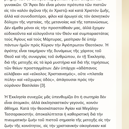
γυναικῶν. Οἱ Ἅγιοι δέν εἶναι μόνον πρότυπα τῶν πιστῶν
εἰς τόν καλόν ἀγῶνα τῆς ἐν Χριστῷ καί κατά Χριστόν ζωῆς,
ἀλλά καί συνοδοιπόροι, φίλοι καί ἀρωγοί εἰς τόν ἀσκητικόν
δόλιχον τῆς νηστείας, τῆς μετανοίας καί τῆς ταπεινώσεως.
Δέν εἴμεθα μόνοι εἰς τήν προσπάθειάν μας, ἀλλά ἔχομεν
εὐδοκοῦντα καί εὐλογοῦντα τόν Θεόν καί συμπαραστάτας
τούς Ἁγίους καί τούς Μάρτυρας, μεσίτριαν δέ ὑπέρ
πάντων ἡμῶν πρός Κύριον τήν Ἁγιόπρωτον Θεοτόκον. Ἡ
ἁγιότης εἶναι τεκμήριον τῆς δυνάμεως τῆς χάριτος τοῦ
Θεοῦ καί τῆς συνεργίας τοῦ ἀνθρώπου, ἐν τῇ Ἐκκλησίᾳ,
διά τῆς μετοχῆς εἰς τά ἱερά μυστήρια καί διά τῆς τηρήσεως
τῶν θείων προσταγμάτων. Δέν ὑπάρχει «ἀδάπανος
εὐλάβεια» καί «εὔκολος Χριστιανισμός», οὔτε «πλατεῖα
πύλη» καί «εὔχωρος ὁδός», ἀπάγουσαι πρός τήν
οὐράνιον Βασιλείαν [3].
Ἡ Ἐκκλησία συνεχῶς μᾶς ὑπενθυμίζει ὅτι ἡ σωτηρία δέν
εἶναι ἀτομικόν, ἀλλά ἐκκλησιαστικόν γεγονός, κοινόν
ἄθλημα. Κατά τήν θεοσκέπαστον Ἁγίαν καί Μεγάλην
Τεσσαρακοστήν, ἀποκαλύπτεται ἡ καθοριστική διά τήν
πνευματικήν ζωήν τοῦ πιστοῦ σημασία τῆς μετοχῆς εἰς τήν
ζωήν τῆς κοινότητος, εἰς τήν χριστιανικήν οἰκογένειαν καί