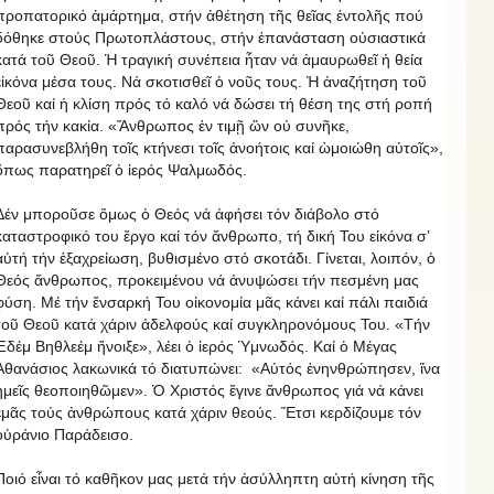
προπατορικό ἁμάρτημα, στήν ἀθέτηση τῆς θεῖας ἐντολῆς πού
δόθηκε στούς Πρωτοπλάστους, στήν ἐπανάσταση οὐσιαστικά
κατά τοῦ Θεοῦ. Ἡ τραγική συνέπεια ἦταν νά ἀμαυρωθεῖ ἡ θεία
εἰκόνα μέσα τους. Νά σκοτισθεῖ ὁ νοῦς τους. Ἡ ἀναζήτηση τοῦ
Θεοῦ καί ἡ κλίση πρός τό καλό νά δώσει τή θέση της στή ροπή
πρός τήν κακία. «Ἄνθρωπος ἐν τιμῇ ὤν οὐ συνῆκε,
παρασυνεβλήθη τοῖς κτήνεσι τοῖς ἀνοήτοις καί ὡμοιώθη αὐτοῖς»,
ὅπως παρατηρεῖ ὁ ἱερός Ψαλμωδός.
Δέν μποροῦσε ὅμως ὁ Θεός νά ἀφήσει τόν διάβολο στό
καταστροφικό του ἔργο καί τόν ἄνθρωπο, τή δική Του εἰκόνα σ’
αὐτή τήν ἐξαχρείωση, βυθισμένο στό σκοτάδι. Γίνεται, λοιπόν, ὁ
Θεός ἄνθρωπος, προκειμένου νά ἀνυψώσει τήν πεσμένη μας
φύση. Μέ τήν ἔνσαρκή Του οἰκονομία μᾶς κάνει καί πάλι παιδιά
τοῦ Θεοῦ κατά χάριν ἀδελφούς καί συγκληρονόμους Του. «Τήν
Ἐδέμ Βηθλεέμ ἤνοιξε», λέει ὁ ἱερός Ὑμνωδός. Καί ὁ Μέγας
Ἀθανάσιος λακωνικά τό διατυπώνει: «Αὐτός ἐνηνθρώπησεν, ἵνα
ἡμεῖς θεοποιηθῶμεν». Ὁ Χριστός ἔγινε ἄνθρωπος γιά νά κάνει
ἐμᾶς τούς ἀνθρώπους κατά χάριν θεούς. Ἔτσι κερδίζουμε τόν
οὐράνιο Παράδεισο.
Ποιό εἶναι τό καθῆκον μας μετά τήν ἀσύλληπτη αύτή κίνηση τῆς