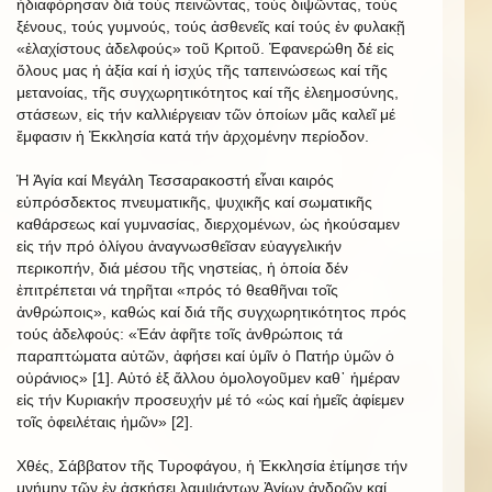
ἠδιαφόρησαν διά τούς πεινῶντας, τούς διψῶντας, τούς
ξένους, τούς γυμνούς, τούς ἀσθενεῖς καί τούς ἐν φυλακῇ
«ἐλαχίστους ἀδελφούς» τοῦ Κριτοῦ. Ἐφανερώθη δέ εἰς
ὅλους μας ἡ ἀξία καί ἡ ἰσχύς τῆς ταπεινώσεως καί τῆς
μετανοίας, τῆς συγχωρητικότητος καί τῆς ἐλεημοσύνης,
στάσεων, εἰς τήν καλλιέργειαν τῶν ὁποίων μᾶς καλεῖ μέ
ἔμφασιν ἡ Ἐκκλησία κατά τήν ἀρχομένην περίοδον.
Ἡ Ἁγία καί Μεγάλη Τεσσαρακοστή εἶναι καιρός
εὐπρόσδεκτος πνευματικῆς, ψυχικῆς καί σωματικῆς
καθάρσεως καί γυμνασίας, διερχομένων, ὡς ἠκούσαμεν
εἰς τήν πρό ὀλίγου ἀναγνωσθεῖσαν εὐαγγελικήν
περικοπήν, διά μέσου τῆς νηστείας, ἡ ὁποία δέν
ἐπιτρέπεται νά τηρῆται «πρός τό θεαθῆναι τοῖς
ἀνθρώποις», καθώς καί διά τῆς συγχωρητικότητος πρός
τούς ἀδελφούς: «Ἐάν ἀφῆτε τοῖς ἀνθρώποις τά
παραπτώματα αὐτῶν, ἀφήσει καί ὑμῖν ὁ Πατήρ ὑμῶν ὁ
οὐράνιος» [1]. Αὐτό ἐξ ἄλλου ὁμολογοῦμεν καθ᾿ ἡμέραν
εἰς τήν Κυριακήν προσευχήν μέ τό «ὡς καί ἡμεῖς ἀφίεμεν
τοῖς ὀφειλέταις ἡμῶν» [2].
Χθές, Σάββατον τῆς Τυροφάγου, ἡ Ἐκκλησία ἐτίμησε τήν
μνήμην τῶν ἐν ἀσκήσει λαμψάντων Ἁγίων ἀνδρῶν καί