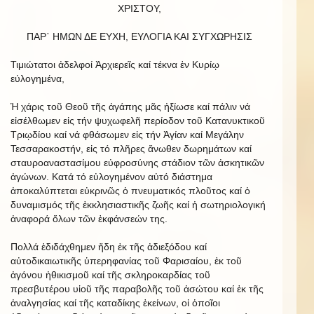
ΧΡΙΣΤΟΥ,
ΠΑΡ᾿ HΜΩΝ ΔΕ ΕΥΧΗ, ΕΥΛΟΓΙΑ ΚΑΙ ΣΥΓΧΩΡΗΣΙΣ
Τιμιώτατοι ἀδελφοί Ἀρχιερεῖς καί τέκνα ἐν Κυρίῳ
εὐλογημένα,
Ἡ χάρις τοῦ Θεοῦ τῆς ἀγάπης μᾶς ἠξίωσε καί πάλιν νά
εἰσέλθωμεν εἰς τήν ψυχωφελῆ περίοδον τοῦ Κατανυκτικοῦ
Τριῳδίου καί νά φθάσωμεν εἰς τήν Ἁγίαν καί Μεγάλην
Τεσσαρακοστήν, εἰς τό πλῆρες ἄνωθεν δωρημάτων καί
σταυροαναστασίμου εὐφροσύνης στάδιον τῶν ἀσκητικῶν
ἀγώνων. Κατά τό εὐλογημένον αὐτό διάστημα
ἀποκαλύπτεται εὐκρινῶς ὁ πνευματικός πλοῦτος καί ὁ
δυναμισμός τῆς ἐκκλησιαστικῆς ζωῆς καί ἡ σωτηριολογική
ἀναφορά ὅλων τῶν ἐκφάνσεών της.
Πολλά ἐδιδάχθημεν ἤδη ἐκ τῆς ἀδιεξόδου καί
αὐτοδικαιωτικῆς ὑπερηφανίας τοῦ Φαρισαίου, ἐκ τοῦ
ἀγόνου ἠθικισμοῦ καί τῆς σκληροκαρδίας τοῦ
πρεσβυτέρου υἱοῦ τῆς παραβολῆς τοῦ ἀσώτου καί ἐκ τῆς
ἀναλγησίας καί τῆς καταδίκης ἐκείνων, οἱ ὁποῖοι