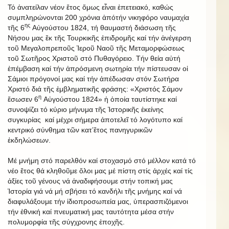
Τό ἀνατείλαν νέον ἔτος ὅμως εἶναι ἐπετειακό, καθώς
συμπληρώνονται 200 χρόνια ἀπότήν νικηφόρο ναυμαχία
ης
τῆς 6
Αὐγούστου 1824, τή θαυμαστή διάσωση τῆς
Νήσου μας ἒκ τῆς Τουρκικῆς ἐπιδρομῆς καί τήν ἀνέγερση
τοῦ Μεγαλοπρεποῦς Ἱεροῦ Ναοῦ τῆς Μεταμορφώσεως
τοῦ Σωτῆρος Χριστοῦ στό Πυθαγόρειο. Τήν θεία αὐτή
ἐπέμβαση καί τήν ἀπρόσμενη σωτηρία τήν πίστευσαν οἱ
Σάμιοι πρόγονοί μας καί τήν ἀπέδωσαν στόν Σωτήρα
Χριστό διά τῆς ἐμβληματικῆς φράσης: «Χριστός Σάμον
η
ἔσωσεν 6
Αὐγούστου 1824» ἡ ὁποία ταυτίστηκε καί
συνοψίζει τό κύριο μήνυμα τῆς Ἱστορικῆς ἐκείνης
συγκυρίας καί μέχρι σήμερα ἀποτελεῖ τό λογότυπο καί
κεντρικό σύνθημα τῶν κατ’ἔτος πανηγυρικῶν
ἐκδηλώσεων.
Μέ μνήμη στό παρελθόν καί στοχασμό στό μέλλον κατά τό
νέο ἔτος θά κληθοῦμε ὅλοι μας μέ πίστη στίς ἀρχές καί τίς
ἀξίες τοῦ γένους νά ἀναδιφήσουμε στήν τοπική μας
Ἱστορία γιά νά μή σβήσει τό κανδήλι τῆς μνήμης καί νά
διαφυλάξουμε τήν ἰδιοπροσωπεία μας, ὑπερασπιζόμενοι
τήν ἐθνική καί πνευματική μας ταυτότητα μέσα στήν
πολυμορφία τῆς σύγχρονης ἐποχῆς.