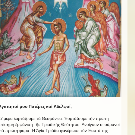
Ἀγαπητοί μου Πατέρες καί Ἀδελφοί,
Σήμερα ἑορτάζουμε τά Θεοφάνεια. Ἑορτάζουμε τήν πρώτη
ἐπίσημη ἐμφάνιση τῆς Τριαδικῆς Θεότητος. Ἀνοίγουν οἱ οὐρανοί
γιά πρώτη φορά. Ἡ Ἁγία Τριάδα φανέρωσε τόν Ἑαυτό της