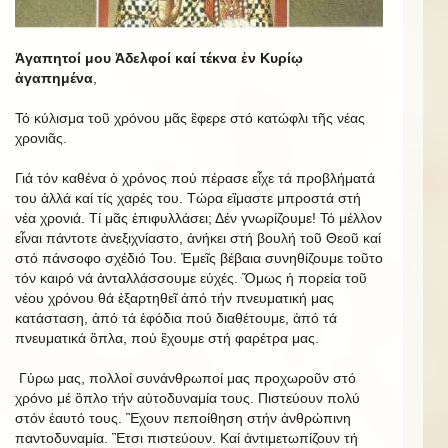
Ἀγαπητοί μου Ἀδελφοί καί τέκνα ἐν Κυρίῳ
ἀγαπημένα
,
Τό κύλισμα τοῦ χρόνου μᾶς ἒφερε στό κατώφλι τῆς νέας
χρονιᾶς.
Γιά τόν καθένα ὁ χρόνος πού πέρασε εἶχε τά προβλήματά
του ἀλλά καί τίς χαρές του. Τώρα εἲμαστε μπροστά στή
νέα χρονιά. Τί μᾶς ἐπιφυλλάσει; Δέν γνωρίζουμε! Τό μέλλον
εἶναι πάντοτε ἀνεξιχνίαστο, ἀνήκει στή βουλή τοῦ Θεοῦ καί
στό πάνσοφο σχέδιό Του. Ἐμεῖς βέβαια συνηθίζουμε τοῦτο
τόν καιρό νά ἀνταλλάσσουμε εὐχές. Ὅμως ἡ πορεία τοῦ
νέου χρόνου θά ἐξαρτηθεῖ ἀπό τήν πνευματική μας
κατάσταση, ἀπό τά ἐφόδια πού διαθέτουμε, ἀπό τά
πνευματικά ὃπλα, πού ἒχουμε στή φαρέτρα μας.
Γύρω μας, πολλοί συνάνθρωποί μας προχωροῦν στό
χρόνο μέ ὃπλο τήν αὐτοδυναμία τους. Πιστεύουν πολύ
στόν ἑαυτό τους. Ἒχουν πεποίθηση στήν ἀνθρώπινη
παντοδυναμία. Ἒτσι πιστεύουν. Καί ἀντιμετωπίζουν τή