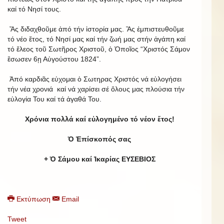
καί τό Νησί τους.
Ἄς διδαχθοῦμε ἀπό τήν ἱστορία μας. Ἂς ἐμπιστευθοῦμε
τό νέο ἔτος, τό Νησί μας καί τήν ζωή μας στήν ἀγάπη καί
τό ἔλεος τοῦ Σωτῆρος Χριστοῦ, ὁ Ὁποῖος “Χριστός Σάμον
ἒσωσεν 6ῃ Αὐγούστου 1824”.
Ἀπό καρδιᾶς εὐχομαι ὁ Σωτηρας Χριστός νά εὐλογήσει
τήν νέα χρονιά καί νά χαρίσει σέ ὅλους μας πλούσια τήν
εὐλογία Του καί τά ἀγαθά Του.
Χρόνια πολλά καί εὐλογημένο τό νέον ἔτος!
Ὁ Ἐπίσκοπός σας
+ Ὁ Σάμου καί Ἰκαρίας ΕΥΣΕΒΙΟΣ
Εκτύπωση
Email
Tweet