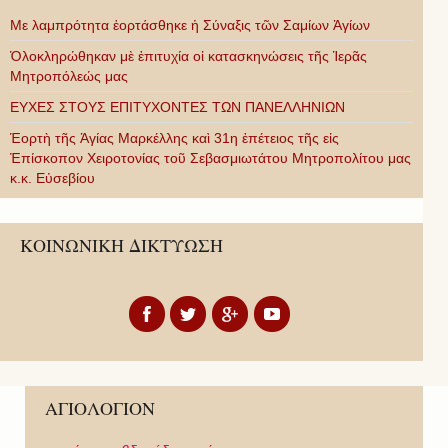
Με λαμπρότητα ἑορτάσθηκε ἡ Σύναξις τῶν Σαμίων Ἁγίων
Ὁλοκληρώθηκαν μὲ ἐπιτυχία οἱ κατασκηνώσεις τῆς Ἱερᾶς
Μητροπόλεώς μας
ΕΥΧΕΣ ΣΤΟΥΣ ΕΠΙΤΥΧΟΝΤΕΣ ΤΩΝ ΠΑΝΕΛΛΗΝΙΩΝ
Ἑορτὴ τῆς Ἁγίας Μαρκέλλης καὶ 31η ἐπέτειος τῆς εἰς
Ἐπίσκοπον Χειροτονίας τοῦ Σεβασμιωτάτου Μητροπολίτου μας
κ.κ. Εὐσεβίου
ΚΟΙΝΩΝΙΚΗ ΔΙΚΤΥΩΣΗ
ΑΓΙΟΛΟΓΙΟΝ