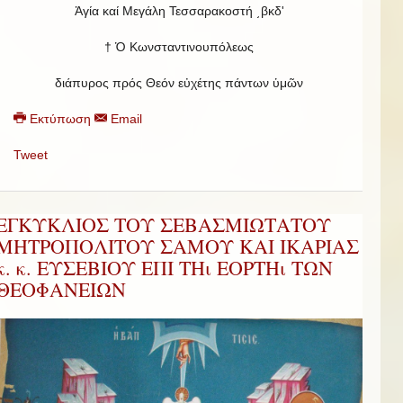
Ἁγία καί Μεγάλη Τεσσαρακοστή ͵βκδʹ
† Ὁ Κωνσταντινουπόλεως
διάπυρος πρός Θεόν εὐχέτης πάντων ὑμῶν
Εκτύπωση
Email
Tweet
ΕΓΚΥΚΛΙΟΣ ΤΟΥ ΣΕΒΑΣΜΙΩΤΑΤΟΥ
ΜΗΤΡΟΠΟΛΙΤΟΥ ΣΑΜΟΥ ΚΑΙ ΙΚΑΡΙΑΣ
κ. κ. ΕΥΣΕΒΙΟΥ ΕΠΙ ΤΗι ΕΟΡΤΗι ΤΩΝ
ΘΕΟΦΑΝΕΙΩΝ