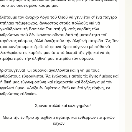
Του στόν σκοτισμένο κόσμο μας.
Βλέπουμε τόν ἄναρχο Λόγο τοῦ Θεοῦ νά γεννιέται σ’ ἕνα παγερό
σπήλαιο πάμφτωχος, ἄγνωστος στούς πολλούς γιά νά
ἐγκαθιδρύσει τή Βασιλεία Του στή γῆ· στίς καρδιές τῶν
ἀνθρώπων πού δέν ἱκανοποιοῦνται ἀπό τή ματαιότητα τοῦ
παρόντος κόσμου, ἀλλά ἀναζητοῦν τήν ἀληθινή πατρίδα. Ἄς Τον
προσκυνήσουμε κι ἐμεῖς τά φετινά Χριστούγεννα μέ πόθο νά
ἐλευθερώσει τίς καρδιές μας ἀπό τά δεσμᾶ τῆς γῆς καί νά τίς
στρέψει πρός τήν ἀληθινή μας πατρίδα τόν οὐρανό.
Χριστούγεννα! Οἱ οὐρανοί ἀγάλλονται καί ἡ γῆ μέ τούς
ἀνθρώπους εὐφραίνεται. Ἄς ἑνώσουμε αὐτές τίς ἅγιες ἡμέρες καί
τή δική μας εὐγνωμοσύνη καί εὐχαριστία καί δοξολογία μέ τόν
ἀγγελικό ὕμνο: «Δόξα ἐν ὑψίστοις Θεῷ καί ἐπί γῆς εἰρήνη, ἐν
ἀνθρώποις εὐδοκία»
Χρόνια πολλά καί εὐλογημένα!
Μετά τῆς ἐν Χριστῷ τεχθέντι ἀγάπης καί ἐνθέρμων πατρικῶν
εὐχῶν