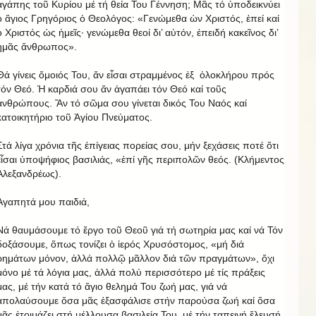
ἀγάπης τοῦ Κυρίου μέ τή θεία Του Γέννηση; Μᾶς τό ὑποδεικνύει
ὁ ἅγιος Γρηγόριος ὁ Θεολόγος: «Γενώμεθα ὡν Χριστός, ἐπεί καί
ὁ Χριστός ὡς ἡμεῖς· γενώμεθα θεοί δι’ αὐτόν, ἐπειδή κακεῖνος δι’
ἡμᾶς ἄνθρωπος».
Θά γίνεις ὅμοιός Του, ἄν εἶσαι στραμμένος ἐξ ὁλοκλήρου πρός
τόν Θεό. Ἡ καρδιά σου ἄν ἀγαπάει τόν Θεό καί τοῦς
ἀνθρώπους. Ἄν τό σῶμα σου γίνεται δικός Του Ναός καί
κατοικητήριο τοῦ Ἁγίου Πνεύματος.
Στά λίγα χρόνια τῆς ἐπίγειας πορείας σου, μήν ξεχάσεις ποτέ ὅτι
εἶσαι ὑποψήφιος βασιλιάς, «ἐπί γῆς περιπολῶν θεός. (Κλήμεντος
Ἀλεξανδρέως).
Ἀγαπητά μου παιδιά,
Νά θαυμάσουμε τό ἔργο τοῦ Θεοῦ γιά τή σωτηρία μας καί νά Τόν
δοξάσουμε, ὅπως τονίζει ὁ ἱερός Χρυσόστομος, «μή διά
ρημάτων μόνον, ἀλλά πολλῷ μᾶλλον διά τῶν πραγμάτων», ὄχι
μόνο μέ τά λόγια μας, ἀλλά πολύ περισσότερο μέ τίς πράξεις
μας, μέ τήν κατά τό ἅγιο θελημά Του ζωή μας, γιά νά
ἀπολαύσουμε ὅσα μᾶς ἐξασφάλισε στήν παρούσα ζωή καί ὅσα
μᾶς ἐτοιμάζει στή μέλλουσα βασιλεία Του, μέ τήν ταπεινή ἔλευσή