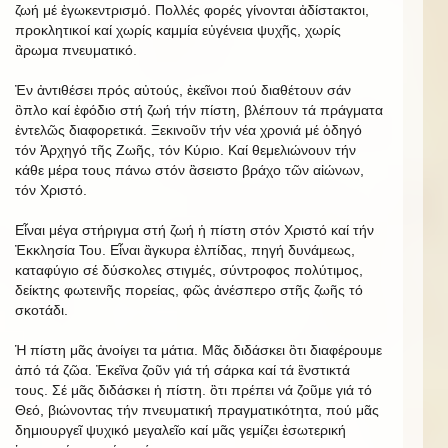
ζωή μέ ἐγωκεντρισμό. Πολλές φορές γίνονται ἀδίστακτοι,
προκλητικοί καί χωρίς καμμία εὐγένεια ψυχῆς, χωρίς
ἂρωμα πνευματικό.
Ἐν ἀντιθέσει πρός αὐτούς, ἐκεῖνοι πού διαθέτουν σάν
ὃπλο καί ἐφόδιο στή ζωή τήν πίστη, βλέπουν τά πράγματα
ἐντελῶς διαφορετικά. Ξεκινοῦν τήν νέα χρονιά μέ ὁδηγό
τόν Ἀρχηγό τῆς Ζωῆς, τόν Κύριο. Καί θεμελιώνουν τήν
κάθε μέρα τους πάνω στόν ἂσειστο βράχο τῶν αἰώνων,
τόν Χριστό.
Εἶναι μέγα στήριγμα στή ζωή ἡ πίστη στόν Χριστό καί τήν
Ἐκκλησία Του. Εἶναι ἂγκυρα ἐλπίδας, πηγή δυνάμεως,
καταφύγιο σέ δύσκολες στιγμές, σύντροφος πολύτιμος,
δείκτης φωτεινῆς πορείας, φῶς ἀνέσπερο στῆς ζωῆς τό
σκοτάδι.
Ἡ πίστη μᾶς ἀνοίγει τα μάτια. Μᾶς διδάσκει ὃτι διαφέρουμε
ἀπό τά ζῶα. Ἐκεῖνα ζοῦν γιά τή σάρκα καί τά ἒνστικτά
τους. Σέ μᾶς διδάσκει ἡ πίστη. ὃτι πρέπει νά ζοῦμε γιά τό
Θεό, βιώνοντας τήν πνευματική πραγματικότητα, πού μᾶς
δημιουργεῖ ψυχικό μεγαλεῖο καί μᾶς γεμίζει ἐσωτερική