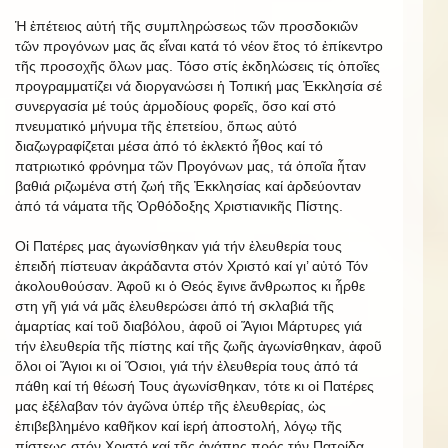
Ἡ ἐπέτειος αὐτή τῆς συμπληρώσεως τῶν προσδοκιῶν
τῶν προγόνων μας ἄς εἶναι κατά τό νέον ἔτος τό ἐπίκεντρο
τῆς προσοχῆς ὅλων μας. Τόσο στίς ἐκδηλώσεις τίς ὁποῖες
προγραμματίζει νά διοργανώσει ἡ Τοπική μας Ἐκκλησία σέ
συνεργασία μέ τούς ἁρμοδίους φορεῖς, ὅσο καί στό
πνευματικό μήνυμα τῆς ἐπετείου, ὅπως αὐτό
διαζωγραφίζεται μέσα ἀπό τό ἐκλεκτό ἦθος καί τό
πατριωτικό φρόνημα τῶν Προγόνων μας, τά ὁποῖα ἦταν
βαθιά ριζωμένα στή ζωή τῆς Ἐκκλησίας καί ἀρδεύονταν
ἀπό τά νάματα τῆς Ὀρθόδοξης Χριστιανικῆς Πίστης.
Οἱ Πατέρες μας ἀγωνίσθηκαν γιά τήν ἐλευθερία τους
ἐπειδή πίστευαν ἀκράδαντα στόν Χριστό καί γι’ αὐτό Τόν
ἀκολουθούσαν. Ἀφοῦ κι ὁ Θεός ἔγινε ἄνθρωπος κι ἦρθε
στη γῆ γιά νά μᾶς ἐλευθερώσει ἀπό τή σκλαβιά τῆς
ἁμαρτίας καί τοῦ διαβόλου, ἀφοῦ οἱ Ἅγιοι Μάρτυρες γιά
τήν ἐλευθερία τῆς πίστης καί τῆς ζωῆς ἀγωνίσθηκαν, ἀφοῦ
ὅλοι οἱ Ἅγιοι κι οἱ Ὅσιοι, γιά τήν ἐλευθερία τους ἀπό τά
πάθη καί τή θέωσή Τους ἀγωνίσθηκαν, τότε κι οἱ Πατέρες
μας ἐξέλαβαν τόν ἀγῶνα ὑπέρ τῆς ἐλευθερίας, ὡς
ἐπιβεβλημένο καθῆκον καί ἱερή ἀποστολή, λόγῳ τῆς
πίστεως στόν Χριστό καί τῆς ἀγάπης πρός τήν Πατρίδα