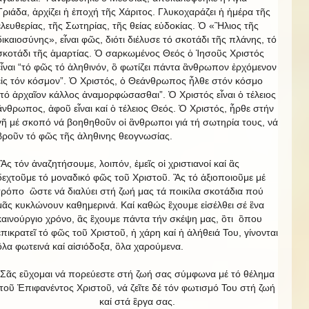
Τριάδα, ἀρχίζει ἡ ἐποχή τῆς Χάριτος. Γλυκοχαράζει ἡ ἡμέρα τῆς
ἐλευθερίας, τῆς Σωτηρίας, τῆς θείας εὐδοκίας. Ὁ «Ἣλιος τῆς
δικαιοσύνης», εἶναι φῶς, διότι διέλυσε τό σκοτάδι τῆς πλάνης, τό
σκοτάδι τῆς ἁμαρτίας. Ὁ σαρκωμένος Θεός ὁ Ἱησοῦς Χριστός
εἶναι “τό φῶς τό ἀληθινόν, ὃ φωτίζει πάντα ἂνθρωπον ἐρχόμενον
εἰς τόν κόσμον”. Ὁ Χριστός, ὁ Θεάνθρωπος ἦλθε στόν κόσμο
“τό ἀρχαῖον κάλλος ἀναμορφώσασθαι”. Ὁ Χριστός εἶναι ὁ τέλειος
ἂνθρωπος, ἀφοῦ εἶναι καί ὁ τέλειος Θεός. Ὁ Χριστός, ἦρθε στήν
γῆ μέ σκοπό νά βοηθηθοῦν οἱ ἂνθρωποι γιά τή σωτηρία τους, νά
βροῦν τό φῶς τῆς ἀληθινης θεογνωσίας.
Ἂς τόν ἀναζητήσουμε, λοιπόν, ἐμεῖς οἱ χριστιανοί καί ἂς
δεχτοῦμε τό μοναδικό φῶς τοῦ Χριστοῦ. Ἂς τό ἀξιοποιοῦμε μέ
τρόπο ὣστε νά διαλύει στή ζωή μας τά ποικίλα σκοτάδια πού
μᾶς κυκλώνουν καθημερινά. Καί καθώς ἒχουμε εἰσέλθει σέ ἓνα
καινούργιο χρόνο, ἂς ἒχουμε πάντα τήν σκέψη μας, ὃτι ὃπου
ἐπικρατεῖ τό φῶς τοῦ Χριστοῦ, ἡ χάρη καί ἡ ἀλήθειά Του, γίνονται
ὃλα φωτεινά καί αἰσιόδοξα, ὃλα χαρούμενα.
Σᾶς εὒχομαι νά πορεύεστε στή ζωή σας σύμφωνα μέ τό θέλημα
τοῦ Ἐπιφανέντος Χριστοῦ, νά ζεῖτε δέ τόν φωτισμό Του στή ζωή
καί στά ἒργα σας.