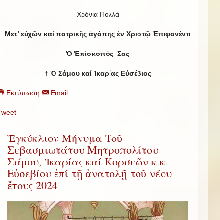
Χρόνια Πολλά
Μετ’ εὐχῶν καί πατρικῆς ἀγάπης ἐν Χριστῷ Ἐπιφανέντι
Ὁ Ἐπίσκοπός Σας
† Ὁ Σάμου καί Ἰκαρίας Εὐσέβιος
Εκτύπωση
Email
Tweet
Ἐγκύκλιον Μήνυμα Τοῦ
Σεβασμιωτάτου Μητροπολίτου
Σάμου, Ἰκαρίας καί Κορσεῶν κ.κ.
Εὐσεβίου ἐπί τῇ ἀνατολῇ τοῦ νέου
ἔτους 2024