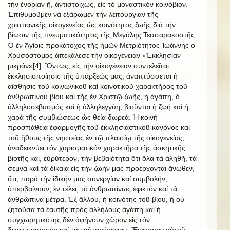
τήν ἐνορίαν ἤ, ἀντιστοίχως, εἰς τό μοναστικόν κοινόβιον.
Ἐπιθυμοῦμεν νά ἐξάρωμεν τήν λειτουργίαν τῆς
χριστιανικῆς οἰκογενείας ὡς κοινότητος ζωῆς διά τήν
βίωσιν τῆς πνευματικότητος τῆς Μεγάλης Τεσσαρακοστῆς.
Ὁ ἐν Ἁγίοις προκάτοχος τῆς ἡμῶν Μετριότητος Ἰωάννης ὁ
Χρυσόστομος ἀπεκάλεσε τήν οἰκογένειαν «Ἐκκλησίαν
μικράν»[4]. Ὄντως, εἰς τήν οἰκογένειαν συντελεῖται
ἐκκλησιοποίησις τῆς ὑπάρξεώς μας, ἀναπτύσσεται ἡ
αἴσθησις τοῦ κοινωνικοῦ καί κοινοτικοῦ χαρακτῆρος τοῦ
ἀνθρωπίνου βίου καί τῆς ἐν Χριστῷ ζωῆς, ἡ ἀγάπη, ὁ
ἀλληλοσεβασμός καί ἡ ἀλληλεγγύη, βιοῦνται ἡ ζωή καί ἡ
χαρά τῆς συμβιώσεως ὡς θεία δωρεά. Ἡ κοινή
προσπάθεια ἐφαρμογῆς τοῦ ἐκκλησιαστικοῦ κανόνος καί
τοῦ ἤθους τῆς νηστείας ἐν τῷ πλαισίῳ τῆς οἰκογενείας,
ἀναδεικνύει τόν χαρισματικόν χαρακτῆρα τῆς ἀσκητικῆς
βιοτῆς καί, εὐρύτερον, τήν βεβαιότητα ὅτι ὅλα τά ἀληθῆ, τά
σεμνά καί τά δίκαια εἰς τήν ζωήν μας προέρχονται ἄνωθεν,
ὅτι, παρά τήν ἰδικήν μας συνεργίαν καί συμβολήν,
ὑπερβαίνουν, ἐν τέλει, τό ἀνθρωπίνως ἐφικτόν καί τά
ἀνθρώπινα μέτρα. Ἐξ ἄλλου, ἡ κοινότης τοῦ βίου, ἡ οὐ
ζητοῦσα τά ἑαυτῆς πρός ἀλλήλους ἀγάπη καί ἡ
συγχωρητικότης δέν ἀφήνουν χῶρον εἰς τόν
δικαιωματισμόν καί τήν αὐταρέσκειαν. Ἔκφρασιν αὐτοῦ