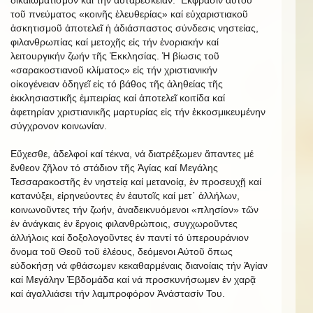
τοῦ πνεύματος «κοινῆς ἐλευθερίας» καί εὐχαριστιακοῦ
ἀσκητισμοῦ ἀποτελεῖ ἡ ἀδιάσπαστος σύνδεσις νηστείας,
φιλανθρωπίας καί μετοχῆς εἰς τήν ἐνοριακήν καί
λειτουργικήν ζωήν τῆς Ἐκκλησίας. Ἡ βίωσις τοῦ
«σαρακοστιανοῦ κλίματος» εἰς τήν χριστιανικήν
οἰκογένειαν ὁδηγεῖ εἰς τό βάθος τῆς ἀληθείας τῆς
ἐκκλησιαστικῆς ἐμπειρίας καί ἀποτελεῖ κοιτίδα καί
ἀφετηρίαν χριστιανικῆς μαρτυρίας εἰς τήν ἐκκοσμικευμένην
σύγχρονον κοινωνίαν.
Εὔχεσθε, ἀδελφοί καί τέκνα, νά διατρέξωμεν ἅπαντες μέ
ἔνθεον ζῆλον τό στάδιον τῆς Ἁγίας καί Μεγάλης
Τεσσαρακοστῆς ἐν νηστείᾳ καί μετανοίᾳ, ἐν προσευχῇ καί
κατανύξει, εἰρηνεύοντες ἐν ἑαυτοῖς καί μετ᾿ ἀλλήλων,
κοινωνοῦντες τήν ζωήν, ἀναδεικνυόμενοι «πλησίον» τῶν
ἐν ἀνάγκαις ἐν ἔργοις φιλανθρώποις, συγχωροῦντες
ἀλλήλοις καί δοξολογοῦντες ἐν παντί τό ὑπερουράνιον
ὄνομα τοῦ Θεοῦ τοῦ ἐλέους, δεόμενοι Αὐτοῦ ὅπως
εὐδοκήσῃ νά φθάσωμεν κεκαθαρμέναις διανοίαις τήν Ἁγίαν
καί Μεγάλην Ἑβδομάδα καί νά προσκυνήσωμεν ἐν χαρᾷ
καί ἀγαλλιάσει τήν λαμπροφόρον Ἀνάστασίν Του.