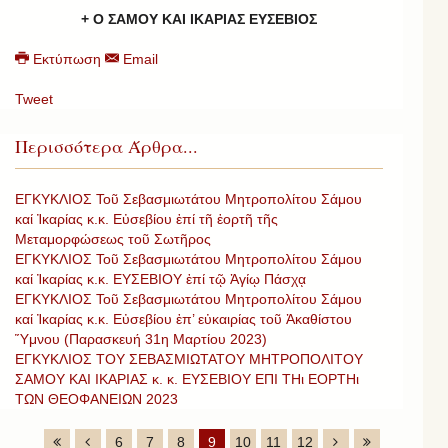
+ Ο ΣΑΜΟΥ ΚΑΙ ΙΚΑΡΙΑΣ ΕΥΣΕΒΙΟΣ
Εκτύπωση
Email
Tweet
Περισσότερα Άρθρα...
ΕΓΚΥΚΛΙΟΣ Τοῦ Σεβασμιωτάτου Μητροπολίτου Σάμου
καί Ἰκαρίας κ.κ. Εὐσεβίου ἐπί τῆ ἑορτῆ τῆς
Μεταμορφώσεως τοῦ Σωτῆρος
ΕΓΚΥΚΛΙΟΣ Τοῦ Σεβασμιωτάτου Μητροπολίτου Σάμου
καί Ἰκαρίας κ.κ. ΕΥΣΕΒΙΟΥ ἐπί τῷ Ἁγίῳ Πάσχᾳ
ΕΓΚΥΚΛΙΟΣ Τοῦ Σεβασμιωτάτου Μητροπολίτου Σάμου
καί Ἰκαρίας κ.κ. Εὐσεβίου ἐπ’ εὐκαιρίας τοῦ Ἀκαθίστου
Ὕμνου (Παρασκευή 31η Μαρτίου 2023)
ΕΓΚΥΚΛΙΟΣ ΤΟΥ ΣΕΒΑΣΜΙΩΤΑΤΟΥ ΜΗΤΡΟΠΟΛΙΤΟΥ
ΣΑΜΟΥ ΚΑΙ ΙΚΑΡΙΑΣ κ. κ. ΕΥΣΕΒΙΟΥ ΕΠΙ ΤΗι ΕΟΡΤΗι
ΤΩΝ ΘΕΟΦΑΝΕΙΩΝ 2023
6
7
8
9
10
11
12