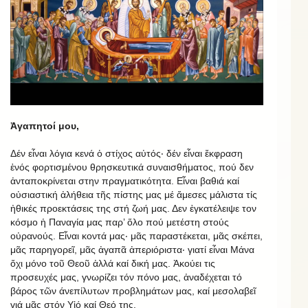
Ἀγαπητοί μου,
Δέν εἶναι λόγια κενά ὁ στίχος αὐτός‧ δέν εἶναι ἔκφραση
ἑνός φορτισμένου θρησκευτικά συναισθήματος, πού δεν
ἀνταποκρίνεται στην πραγματικότητα. Εἶναι βαθιά καί
οὐσιαστική ἀλήθεια τῆς πίστης μας μέ ἄμεσες μάλιστα τίς
ἠθικές προεκτάσεις της στή ζωή μας. Δεν ἐγκατέλειψε τον
κόσμο ἡ Παναγία μας παρ’ ὅλο πού μετέστη στούς
οὐρανούς. Εἶναι κοντά μας‧ μᾶς παραστέκεται, μᾶς σκέπει,
μᾶς παρηγορεῖ, μᾶς ἀγαπᾶ ἀπεριόριστα‧ γιατί εἶναι Μάνα
ὄχι μόνο τοῦ Θεοῦ ἀλλά καί δική μας. Ἀκούει τις
προσευχές μας, γνωρίζει τόν πόνο μας, ἀναδέχεται τό
βάρος τῶν άνεπίλυτων προβλημάτων μας, καί μεσολαβεῖ
γιά μᾶς στόν Υἱό καί Θεό της.