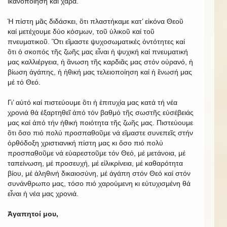
ἱκανοποίηση καί χαρά.
Ἡ πίστη μᾶς διδάσκει, ὃτι πλαστήκαμε κατ’ εἰκόνα Θεοῦ
καί μετέχουμε δύο κόσμων, τοῦ ὑλικοῦ καί τοῦ
πνευματικοῦ. Ὃτι εἲμαστε ψυχοσωματικές ὀντότητες καί
ὃτι ὁ σκοπός τῆς ζωῆς μας εἶναι ἡ ψυχική καί πνευματική
μας καλλιέργεια, ἡ ἂνωση τῆς καρδιᾶς μας στόν οὐρανό, ἡ
βίωση ἀγάπης, ἡ ἠθική μας τελειοποίηση καί ἡ ἓνωσή μας
μέ τό Θεό.
Γι’ αὐτό καί πιστεύουμε ὃτι ἡ ἐπιτυχία μας κατά τή νέα
χρονιά θά ἐξαρτηθεῖ ἀπό τόν βαθμό τῆς σωστῆς εὐσέβειάς
μας καί ἀπό τήν ἠθική ποιότητα τῆς ζωῆς μας. Πιστεύουμε
ὃτι ὅσο πιό πολύ προσπαθοῦμε νά εἲμαστε συνεπεῖς στήν
ὀρθόδοξη χριστιανική πίστη μας κι ὅσο πιό πολύ
προσπαθοῦμε νά εὐαρεστοῦμε τόν Θεό, μέ μετάνοια, μέ
ταπείνωση, μέ προσευχή, μέ εἰλικρίνεια, μέ καθαρότητα
βίου, μέ ἀληθινή δικαιοσύνη, μέ ἀγάπη στόν Θεό καί στόν
συνάνθρωπο μας, τόσο πιό χαρούμενη κι εὐτυχισμένη θά
εἶναι ἡ νέα μας χρονιά.
Ἀγαπητοί μου,