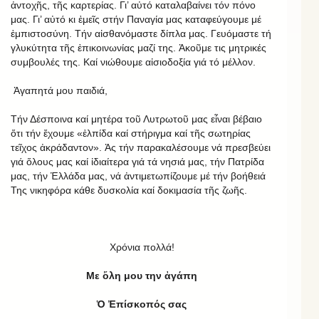
ἀντοχῆς, τῆς καρτερίας. Γι’ αὐτό καταλαβαίνει τόν πόνο
μας. Γι’ αὐτό κι ἐμεῖς στήν Παναγία μας καταφεύγουμε μέ
ἐμπιστοσύνη. Τήν αἰσθανόμαστε δίπλα μας. Γευόμαστε τή
γλυκύτητα τῆς ἐπικοινωνίας μαζί της. Ἀκοῦμε τις μητρικές
συμβουλές της. Καί νιώθουμε αἰσιοδοξία γιά τό μέλλον.
Ἀγαπητά μου παιδιά,
Τήν Δέσποινα καί μητέρα τοῦ Λυτρωτοῦ μας εἶναι βέβαιο
ὅτι τήν ἔχουμε «ἐλπίδα καί στήριγμα καί τῆς σωτηρίας
τεῖχος ἀκράδαντον». Ἀς τήν παρακαλέσουμε νά πρεσβεύει
γιά ὅλους μας καί ἰδιαίτερα γιά τά νησιά μας, τήν Πατρίδα
μας, τήν Ἑλλάδα μας, νά ἀντιμετωπίζουμε μέ τήν βοήθειά
Της νικηφόρα κάθε δυσκολία καί δοκιμασία τῆς ζωῆς.
Χρόνια πολλά!
Με ὅλη μου την ἀγάπη
Ὁ Ἐπίσκοπός σας