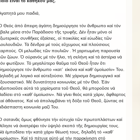
Ποιό εἶναι τό καθῆκον μας.
Ἀγαπητά μου παιδιά,
Ὁ Θεός ἀπό ἄπειρη ἀγάπη δημιούργησε τόν ἄνθρωπο καί τόν
ἔβαλε μέσα στόν Παράδεισο τῆς τρυφῆς. Δέν ἦταν μόνο οἱ
ἐξωτερικές συνθῆκες ἐξαίσιες, οἱ ποικιλίες καί εὐωδίες τῶν
λουλουδιῶν. Τά δένδρα μέ τούς εὔχυμους καί πλούσιους
καρπούς. Οἱ μελωδίες τῶν πουλιῶν . Ἡ χαριτωμένη παρουσία
τῶν ζώων. Ὁ οὐρανός μέ τόν ἥλιο, τή σελήνη καί τά ἀστέρια νά
τόν φωτίζουν. Τό μεγαλύτερο θαῦμα τοῦ Θεοῦ ἦταν ὅτι
δημιούργησε τόν ἄνθρωπο «κατ’ εἰκόνα καί καθ’ ὁμοίωσίν» Του.
Δηλαδή μέ λογικό καί αὐτεξούσιο. Μέ χάρισμα δημιουργικό καί
ἐξουσιαστικό. Μέ δυνατότητα κοινωνίας μέ τόν Θεό. Ἐάν
ἀξιοποιοῦσε αὐτά τά χαρίσματα τοῦ Θεοῦ, θά μποροῦσε νά
βαδίσει στό «καθ’ ὁμοίωσιν». Νά γίνει θεός κατά χάριν, ἄφθαρτος
καί ἀθάνατος. Καί νά ἀπολαμβάνει τή δόξα τοῦ Θεοῦ, ζώντας σέ
ἀδιάσπαστη κοινωνία μαζί Του.
Ὁ σατανᾶς ὅμως φθόνησε τήν εὐτυχία τῶν πρωτοπλάστων καί
θέλησε νά ἀνατρέψει τόν ὑψηλό σκοπό τῆς δημιουργίας τους.
Νά ἐμποδίσει τήν κατά χάριν θέωσή τους, δηλαδή τό «καθ’
ὁμοίωσιν». Καί τό πέτυχε αὐτό μέ τήν παρακίνηση στό