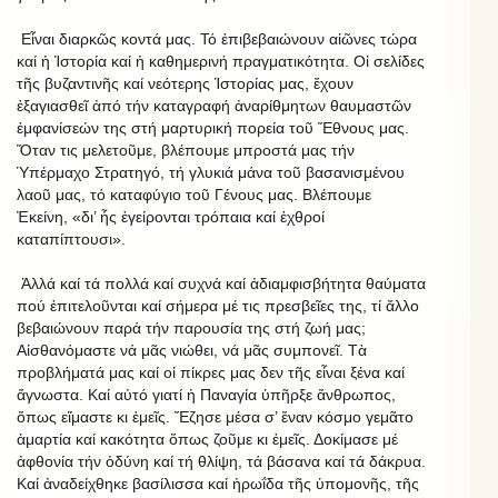
Εἶναι διαρκῶς κοντά μας. Τό ἐπιβεβαιώνουν αἰῶνες τώρα
καί ἡ Ἱστορία καί ἡ καθημερινή πραγματικότητα. Οἱ σελίδες
τῆς βυζαντινῆς καί νεότερης Ἱστορίας μας, ἔχουν
ἐξαγιασθεῖ ἀπό τήν καταγραφή ἀναρίθμητων θαυμαστῶν
ἐμφανίσεών της στή μαρτυρική πορεία τοῦ Ἔθνους μας.
Ὅταν τις μελετοῦμε, βλέπουμε μπροστά μας τήν
Ὑπέρμαχο Στρατηγό, τή γλυκιά μάνα τοῦ βασανισμένου
λαοῦ μας, τό καταφύγιο τοῦ Γένους μας. Βλέπουμε
Ἐκείνη, «δι’ ἧς ἐγείρονται τρόπαια καί ἐχθροί
καταπίπτουσι».
Ἀλλά καί τά πολλά καί συχνά καί ἀδιαμφισβήτητα θαύματα
πού ἐπιτελοῦνται καί σήμερα μέ τις πρεσβεῖες της, τί ἄλλο
βεβαιώνουν παρά τήν παρουσία της στή ζωή μας;
Αἰσθανόμαστε νά μᾶς νιώθει, νά μᾶς συμπονεῖ. Τὰ
προβλήματά μας καί οἱ πίκρες μας δεν τῆς εἶναι ξένα καί
ἄγνωστα. Καί αὐτό γιατί ἡ Παναγία ὑπῆρξε ἄνθρωπος,
ὅπως εἴμαστε κι ἑμεῖς. Ἔζησε μέσα σ’ ἕναν κόσμο γεμᾶτο
ἁμαρτία καί κακότητα ὅπως ζοῦμε κι ἐμεῖς. Δοκίμασε μέ
ἀφθονία τήν ὀδύνη καί τή θλίψη, τά βάσανα καί τά δάκρυα.
Καί ἀναδείχθηκε βασίλισσα καί ἡρωΐδα τῆς ὑπομονῆς, τῆς