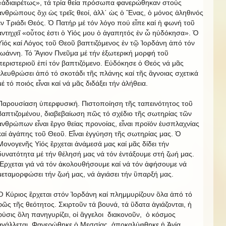
«ἀδιαιρέτως», τά τρία θεία πρόσωπα φανερώθηκαν στούς
ἀνθρώπους ὂχι ὡς τρεῖς θεοί, ἀλλ΄ ὡς ὁ Ἓνας, ὁ μόνος ἀληθινός
ἐν Τριάδι Θεός. Ὁ Πατήρ μέ τόν λόγο πού εἶπε καί ἡ φωνή τοῦ
ἀντηχεῖ «οὗτος ἐστι ὁ Υἱός μου ὁ ἀγαπητός ἐν ὧ ηὐδόκησα». Ὁ
Υἱός καί Λόγος τοῦ Θεοῦ βαπτιζόμενος ἐν τῷ Ἰορδάνη ἀπό τόν
Ἰωάννη. Τό Ἃγιον Πνεῦμα μέ τήν ἐξωτερική μορφή τοῦ
περιστεριοῦ ἐπί τόν βαπτιζόμενο. Εὐδόκησε ὁ Θεός νά μᾶς
ἐλευθρώσει ἀπό τό σκοτάδι τῆς πλάνης καί τῆς ἂγνοιας σχετικά
μέ τό ποιός εἶναι καί νά μᾶς διδάξει τήν ἀλήθεια.
Παρουσίαση ὑπερφυσική. Πιστοποίηση τῆς ταπεινότητος τοῦ
βαπτιζομένου, διαβεβαίωση πῶς τό σχέδιο τῆς σωτηρίας τῶν
ἀνθρώπων εἶναι ἒργο θείας προνοίας, εἶναι προϊόν ἐυσπλαχνίας
καί ἀγάπης τοῦ Θεοῦ. Εἶναι ἐγγύηση τῆς σωτηρίας μας. Ὁ
Μονογενῆς Υἱός ἒρχεται ἀνάμεσά μας καί μᾶς δίδει τήν
δυνατότητα μέ τήν θέλησή μας νά τόν ἐντάξουμε στή ζωή μας.
Ἒρχεται γιά νά τόν ἀκολουθήσουμε καί νά τόν ἀφήσουμε νά
μεταμορφώσει τήν ζωή μας, νά ἁγιάσει τήν ὓπαρξή μας.
Ὁ Κύριος ἒρχεται στόν Ἰορδάνη καί πλημμυρίζουν ὃλα ἀπό τό
φῶς τῆς θεότητος. Σκιρτοῦν τά βουνά, τά ὓδατα ἁγιάζονται, ἡ
φύσις ὃλη πανηγυρίζει, οἱ ἂγγελοι διακονοῦν, ὁ κόσμος
ἀγάλλεται. Φανερώθηκε ὁ Μεσσίας, ἀποκαλύφθηκε ἡ Ἁγία