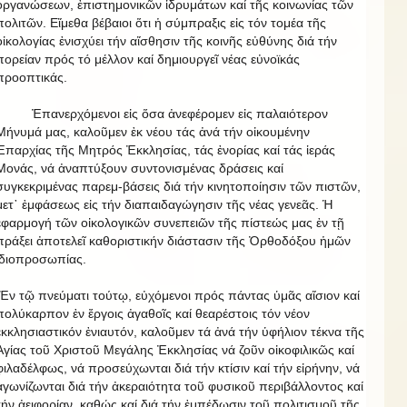
ὀργανώσεων, ἐπιστημονικῶν ἱδρυμάτων καί τῆς κοινωνίας τῶν
πολιτῶν. Εἴμεθα βέβαιοι ὅτι ἡ σύμπραξις εἰς τόν τομέα τῆς
οἰκολογίας ἐνισχύει τήν αἴσθησιν τῆς κοινῆς εὐθύνης διά τήν
πορείαν πρός τό μέλλον καί δημιουργεῖ νέας εὐνοϊκάς
προοπτικάς.
Ἐπανερχόμενοι εἰς ὅσα ἀνεφέρομεν εἰς παλαιότερον
Μήνυμά μας, καλοῦμεν ἐκ νέου τάς ἀνά τήν οἰκουμένην
Ἐπαρχίας τῆς Μητρός Ἐκκλησίας, τάς ἐνορίας καί τάς ἱεράς
Μονάς, νά ἀναπτύξουν συντονισμένας δράσεις καί
συγκεκριμένας παρεμ-βάσεις διά τήν κινητοποίησιν τῶν πιστῶν,
μετ᾿ ἐμφάσεως εἰς τήν διαπαιδαγώγησιν τῆς νέας γενεᾶς. Ἡ
ἐφαρμογή τῶν οἰκολογικῶν συνεπειῶν τῆς πίστεώς μας ἐν τῇ
πράξει ἀποτελεῖ καθοριστικήν διάστασιν τῆς Ὀρθοδόξου ἡμῶν
ἰδιοπροσωπίας.
Ἐν τῷ πνεύματι τούτῳ, εὐχόμενοι πρός πάντας ὑμᾶς αἴσιον καί
πολύκαρπον ἐν ἔργοις ἀγαθοῖς καί θεαρέστοις τόν νέον
ἐκκλησιαστικόν ἐνιαυτόν, καλοῦμεν τά ἀνά τήν ὑφήλιον τέκνα τῆς
Ἁγίας τοῦ Χριστοῦ Μεγάλης Ἐκκλησίας νά ζοῦν οἰκοφιλικῶς καί
φιλαδέλφως, νά προσεύχωνται διά τήν κτίσιν καί τήν εἰρήνην, νά
ἀγωνίζωνται διά τήν ἀκεραιότητα τοῦ φυσικοῦ περιβάλλοντος καί
τήν ἀειφορίαν, καθώς καί διά τήν ἐμπέδωσιν τοῦ πολιτισμοῦ τῆς