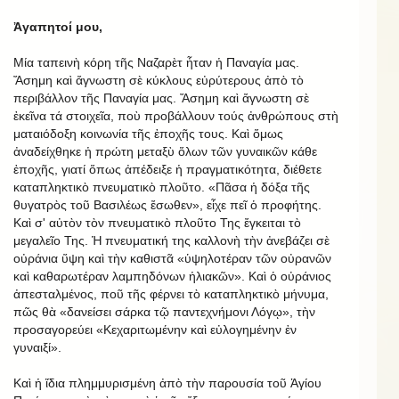
Ἀγαπητοί μου,
Μία ταπεινὴ κόρη τῆς Ναζαρὲτ ἦταν ἡ Παναγία μας.
Ἄσημη καὶ ἄγνωστη σὲ κύκλους εὐρύτερους ἀπὸ τὸ
περιβάλλον τῆς Παναγία μας. Ἄσημη καὶ ἄγνωστη σὲ
ἐκεῖνα τά στοιχεῖα, ποὺ προβάλλουν τούς ἀνθρώπους στὴ
ματαιόδοξη κοινωνία τῆς ἐποχῆς τους. Καὶ ὅμως
ἀναδείχθηκε ἡ πρώτη μεταξὺ ὅλων τῶν γυναικῶν κάθε
ἐποχῆς, γιατί ὅπως ἀπέδειξε ἡ πραγματικότητα, διέθετε
καταπληκτικὸ πνευματικὸ πλοῦτο. «Πᾶσα ἡ δόξα τῆς
θυγατρὸς τοῦ Βασιλέως ἔσωθεν», εἶχε πεῖ ὁ προφήτης.
Καὶ σ' αὐτὸν τὸν πνευματικὸ πλοῦτο Της ἔγκειται τὸ
μεγαλεῖο Της. Ἡ πνευματική της καλλονὴ τὴν ἀνεβάζει σὲ
οὐράνια ὕψη καὶ τὴν καθιστᾶ «ὑψηλοτέραν τῶν οὐρανῶν
καὶ καθαρωτέραν λαμπηδόνων ἡλιακῶν». Καὶ ὁ οὐράνιος
ἀπεσταλμένος, ποῦ τῆς φέρνει τὸ καταπληκτικὸ μήνυμα,
πῶς θὰ «δανείσει σάρκα τῷ παντεχνήμονι Λόγῳ», τὴν
προσαγορεύει «Κεχαριτωμένην καὶ εὐλογημένην ἐν
γυναιξί».
Kαὶ ἡ ἴδια πλημμυρισμένη ἀπὸ τὴν παρουσία τοῦ Ἁγίου