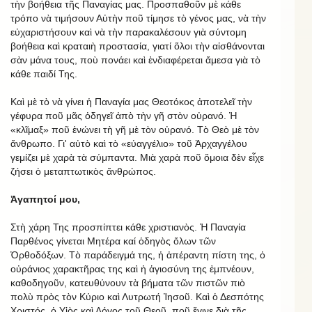
τὴν βοήθεια τῆς Παναγίας μας. Προσπαθοῦν μὲ κάθε
τρόπο νὰ τιμήσουν Αὐτὴν ποῦ τίμησε τὸ γένος μας, νὰ τὴν
εὐχαριστήσουν καὶ νὰ τὴν παρακαλέσουν γιὰ σύντομη
βοήθεια καὶ κραταιὴ προστασία, γιατί ὅλοι τὴν αἰσθάνονται
σὰν μάνα τους, ποὺ πονάει καὶ ἐνδιαφέρεται ἄμεσα γιὰ τὸ
κάθε παιδί Της.
Καὶ μὲ τὸ νὰ γίνει ἡ Παναγία μας Θεοτόκος ἀποτελεῖ τὴν
γέφυρα ποῦ μᾶς ὁδηγεῖ ἀπὸ τὴν γῆ στὸν οὐρανό. Ἡ
«κλῖμαξ» ποῦ ἑνώνει τὴ γῆ μὲ τὸν οὐρανό. Τὸ Θεὸ μὲ τὸν
ἄνθρωπο. Γι' αὐτὸ καὶ τὸ «εὐαγγέλιο» τοῦ Ἀρχαγγέλου
γεμίζει μὲ χαρὰ τὰ σύμπαντα. Μιὰ χαρὰ ποῦ ὅμοια δὲν εἶχε
ζήσει ὁ μεταπτωτικὸς ἄνθρώπος.
Ἀγαπητοί μου,
Στὴ χάρη Της προσπίπτει κάθε χριστιανὸς. Ἡ Παναγία
Παρθένος γίνεται Μητέρα καί ὁδηγὸς ὅλων τῶν
Ὀρθοδόξων. Τὸ παράδειγμά της, ἡ ἀπέραντη πίστη της, ὁ
οὐράνιος χαρακτῆρας της καὶ ἡ ἁγιοσύνη της ἐμπνέουν,
καθοδηγοῦν, κατευθύνουν τὰ βήματα τῶν πιστῶν πιὸ
πολὺ πρὸς τὸν Κύριο καὶ Λυτρωτή Ἰησοῦ. Καὶ ὁ Δεσπότης
Χριστός, ὁ Υἱὸς καὶ Λόγος τοῦ Θεοῦ, ποῦ ἔγινε διὰ τῆς