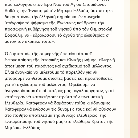
πού εὐλόγησε στόν Ἱερό Ναό τοῦ Ἁγίου Σπυρίδωνος
Βαθέος τὴν Ἕνωση μέ τὴν Μητέρα Ἑλλάδα, ἀσπάστηκε
δακρυσμένος τήν ἑλληνική σημαία καί ἐν συνεχεία
ὑπέγραψε τὸ ψήφισμα τῆς Ἑνώσεως καί ὅρκισε τήν
προσωρινή κυβέρνηση τοῦ νησιοῦ ὑπό τόν Θεμιστοκλή
Σοφούλη, νά «ἐδραιώσουν τὸ ἀγαθό τῆς ἐλευθερίας σ'
αὐτόν τόν ἀκριτικό τόπο».
Ὁ ἑορτασμός τῆς σημερινῆς ἐπετείου ἀπαιτεῖ
ἐνεργοποίηση τῆς ἱστορικῆς καὶ ἐθνικῆς μνήμης, εἰλικρινῆ
ἀποτίμηση τοῦ παρόντος καί σχεδιασμό τοῦ μέλλοντος.
Εἶναι ἀναγκαῖο νά μελετοῦμε τό παρελθόν γιὰ νὰ
μποροῦμε νὰ θέτουμε σωστές βάσεις καί προϋποθέσεις
γιά τό σχεδιασμό τοῦ μέλλοντος. Ὀφείλουμε νὰ
ἀναγνωρίσουμε ὅτι οἱ πατέρες μας μεγαλούργησαν, γιατί
κατάφεραν νά κατακτήσουν πρώτα τήν πνευματική
ἐλευθερία. Κατάφεραν νά δαμάσουν πάθη κι ἀδυναμίες.
Κατάφεραν νὰ ἑνώσουν τίς δυνάμεις τους καί νά φθάσουν
στό ποθητό ἀποτέλεσμα τῆς ἐθνικῆς ἐλευθερίας, τῆς
ἐνσωμάτωσης τοῦ νησιοῦ μας στό ἐλεύθερο Κράτος τῆς
Μητέρας Ἑλλάδας.