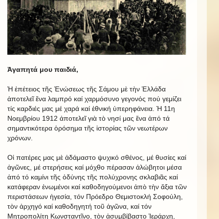
Ἀγαπητά μου παιδιά,
Ἡ ἐπέτειος τῆς Ἑνώσεως τῆς Σάμου μὲ τὴν Ἑλλάδα
ἀποτελεῖ ἕνα λαμπρό καί χαρμόσυνο γεγονός πού γεμίζει
τίς καρδιές μας μέ χαρά καί ἐθνική ὑπερηφάνεια. Ἡ 11η
Νοεμβρίου 1912 ἀποτελεῖ γιὰ τὸ νησί μας ἕνα ἀπό τά
σημαντικότερα ὁρόσημα τῆς ἱστορίας τῶν νεωτέρων
χρόνων.
Οἱ πατέρες μας μὲ ἀδάμαστο ψυχικό σθένος, μέ θυσίες καί
ἀγῶνες, μέ στερήσεις καί μόχθο πέρασαν ἀλώβητοι μέσα
ἀπό τό καμίνι τῆς ὀδύνης τῆς πολύχρονης σκλαβιᾶς καί
κατάφεραν ἑνωμένοι καί καθοδηγούμενοι ἀπὸ τὴν ἄξια τῶν
περιστάσεων ἡγεσία, τόν Πρόεδρο Θεμιστοκλή Σοφούλη,
τὸν ἀρχηγό καί καθοδηγητή τοῦ ἀγῶνα, καί τόν
Μητροπολίτη Κωνσταντῖνο, τὸν ἀσυμβίβαστο Ἱεράρχη,