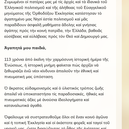
Ζυμωμένοι οἱ πατέρες μας μέ τίς ἀρχές καὶ τὰ ἰδανικά τοῦ
Ἑλληνικοῦ πολιτισμοῦ καί τῆς ἀλήθειας τοῦ Εὐαγγελικοῦ
μηνύματος τῆς Ὀρθοδόξου Ἐκκλησίας κατέστησαν τὸ
ἀγαπημένο μας Νησί ἑστία πολιτισμοῦ καί μᾶς
παραδίδουν ἀσφαλῆ μαθήματα ἄδολης καί γνήσιας
ἀγάπης πρός τήν κοινή πατρίδα, τὴν Ἑλλάδα, βαθειᾶς
εὐσέβειας καί εὐλάβειας πρός τόν Θεό καί Δημιουργό μας.
Ἀγαπητά μου παιδιά,
113 χρόνια ἀπό ἐκεῖνη τὴν χαρμόσυνη ἱστορική ἡμέρα τῆς
Ἑνώσεως, ἡ ἱστορική μνήμη φαίνεται πώς ἀρχίζει νά
ξεθωριάζει ἐνῶ νέοι κίνδυνοι ἀπειλοῦν τὴν ἐθνική καί
πνευματική μας ὑπόσταση.
Ὁ ἄκρατος εὐδαιμονισμός καί ὁ ὑλιστικός τρόπος ζωῆς
ἀπειλεῖ νὰ ὑποκαταστήσει τίς παραδοσιακές, ἠθικές καί
πνευματικές ἀξίες μὲ ἀνούσια ἰδεολογήματα καί
καταναλωτικά ἀγαθά.
Ὀφείλουμε νά συστρατευθοῦμε ὅλοι σέ ἕναν κοινό ἀγῶνα
καί ἡ τοπική Ἐκκλησία καί οἱ ἑκάστοτε φορεῖς καί ταγοί τοῦ
νησιοῦ μας, ὥστε διασώζοντας τό ἦθος τῆς ἑνότητας καί