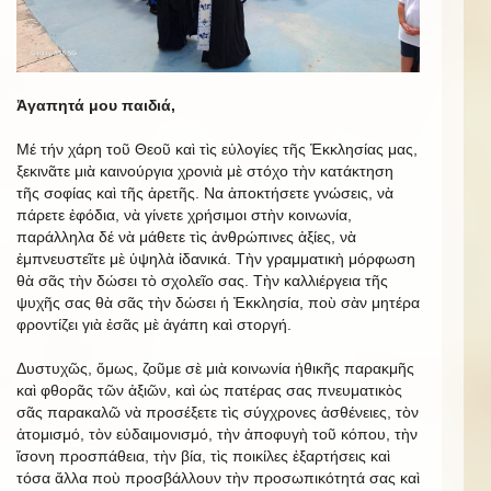
Ἀγαπητά μου παιδιά,
Μέ τήν χάρη τοῦ Θεοῦ καὶ τὶς εὐλογίες τῆς Ἐκκλησίας μας,
ξεκινᾶτε μιὰ καινούργια χρονιὰ μὲ στόχο τὴν κατάκτηση
τῆς σοφίας καὶ τῆς ἀρετῆς. Να ἀποκτήσετε γνώσεις, νὰ
πάρετε ἐφόδια, νὰ γίνετε χρήσιμοι στὴν κοινωνία,
παράλληλα δέ νὰ μάθετε τὶς ἀνθρώπινες ἀξίες, νὰ
ἐμπνευστεῖτε μὲ ὑψηλὰ ἰδανικά. Τὴν γραμματικὴ μόρφωση
θὰ σᾶς τὴν δώσει τὸ σχολεῖο σας. Τὴν καλλιέργεια τῆς
ψυχῆς σας θὰ σᾶς τὴν δώσει ἡ Ἐκκλησία, ποὺ σὰν μητέρα
φροντίζει γιὰ ἐσᾶς μὲ ἀγάπη καὶ στοργή.
Δυστυχῶς, ὅμως, ζοῦμε σὲ μιὰ κοινωνία ἠθικῆς παρακμῆς
καὶ φθορᾶς τῶν ἀξιῶν, καὶ ὡς πατέρας σας πνευματικὸς
σᾶς παρακαλῶ νὰ προσέξετε τὶς σύγχρονες ἀσθένειες, τὸν
ἀτομισμό, τὸν εὐδαιμονισμό, τὴν ἀποφυγὴ τοῦ κόπου, τὴν
ἴσονη προσπάθεια, τὴν βία, τὶς ποικίλες ἐξαρτήσεις καὶ
τόσα ἄλλα ποὺ προσβάλλουν τὴν προσωπικότητά σας καὶ