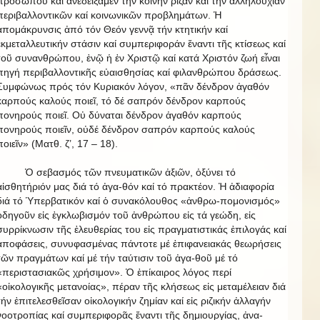
προσώπου καί ἀνεδείξαμεν τήν κοινήν ρίζαν καί τήν ἀλληλουχίαν
περιβαλλοντικῶν καί κοινωνικῶν προβλημάτων. Ἡ
ἀπομάκρυνσις ἀπό τόν Θεόν γεννᾷ τήν κτητικήν καί
ἐκμεταλλευτικήν στάσιν καί συμπεριφοράν ἔναντι τῆς κτίσεως καί
τοῦ συνανθρώπου, ἐνῷ ἡ ἐν Χριστῷ καί κατά Χριστόν ζωή εἶναι
πηγή περιβαλλοντικῆς εὐαισθησίας καί φιλανθρώπου δράσεως.
Συμφώνως πρός τόν Κυριακόν λόγον, «πᾶν δένδρον ἀγαθόν
καρπούς καλούς ποιεῖ, τό δέ σαπρόν δένδρον καρπούς
πονηρούς ποιεῖ. Οὐ δύναται δένδρον ἀγαθόν καρπούς
πονηρούς ποιεῖν, οὐδέ δένδρον σαπρόν καρπούς καλούς
ποιεῖν» (Ματθ. ζ’, 17 – 18).
Ὁ σεβασμός τῶν πνευματικῶν ἀξιῶν, ὀξύνει τό
αἰσθητήριόν μας διά τό ἀγα-θόν καί τό πρακτέον. Ἡ ἀδιαφορία
διά τό Ὑπερβατικόν καί ὁ συνακόλουθος «ἀνθρω-πομονισμός»
ὁδηγοῦν εἰς ἐγκλωβισμόν τοῦ ἀνθρώπου εἰς τά γεώδη, εἰς
συρρίκνωσιν τῆς ἐλευθερίας του εἰς πραγματιστικάς ἐπιλογάς καί
ἀποφάσεις, συνυφασμένας πάντοτε μέ ἐπιφανειακάς θεωρήσεις
τῶν πραγμάτων καί μέ τήν ταύτισιν τοῦ ἀγα-θοῦ μέ τό
«περιστασιακῶς χρήσιμον». Ὁ ἐπίκαιρος λόγος περί
«οἰκολογικῆς μετανοίας», πέραν τῆς κλήσεως εἰς μεταμέλειαν διά
τήν ἐπιτελεσθεῖσαν οἰκολογικήν ζημίαν καί εἰς ριζικήν ἀλλαγήν
νοοτροπίας καί συμπεριφορᾶς ἔναντι τῆς δημιουργίας, ἀνα-