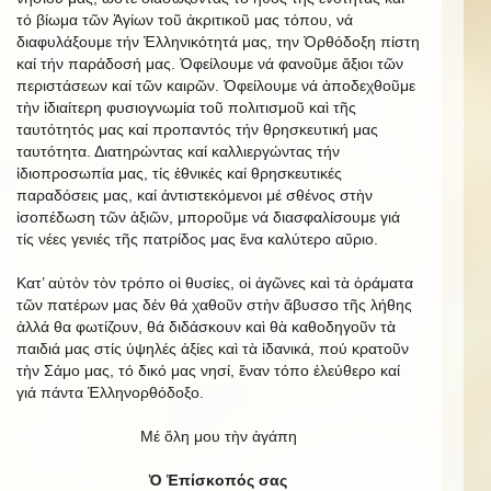
τό βίωμα τῶν Ἁγίων τοῦ ἀκριτικοῦ μας τόπου, νά
διαφυλάξουμε τήν Ἑλληνικότητά μας, την Ὀρθόδοξη πίστη
καί τήν παράδοσή μας. Ὀφείλουμε νά φανοῦμε ἄξιοι τῶν
περιστάσεων καί τῶν καιρῶν. Ὀφείλουμε νά ἀποδεχθοῦμε
τὴν ἰδιαίτερη φυσιογνωμία τοῦ πολιτισμοῦ καὶ τῆς
ταυτότητός μας καί προπαντός τήν θρησκευτική μας
ταυτότητα. Διατηρώντας καί καλλιεργώντας τήν
ἰδιοπροσωπία μας, τίς ἐθνικές καί θρησκευτικές
παραδόσεις μας, καί ἀντιστεκόμενοι μέ σθένος στὴν
ἰσοπέδωση τῶν ἀξιῶν, μποροῦμε νά διασφαλίσουμε γιά
τίς νέες γενιές τῆς πατρίδος μας ἕνα καλύτερο αὔριο.
Κατ’ αὐτὸν τὸν τρόπο οἱ θυσίες, οἱ ἀγῶνες καὶ τὰ ὁράματα
τῶν πατέρων μας δέν θά χαθοῦν στὴν ἄβυσσο τῆς λήθης
ἀλλά θα φωτίζουν, θά διδάσκουν καὶ θὰ καθοδηγοῦν τὰ
παιδιά μας στίς ὑψηλές ἀξίες καὶ τὰ ἰδανικά, πού κρατοῦν
τὴν Σάμο μας, τό δικό μας νησί, ἕναν τόπο ἐλεύθερο καί
γιά πάντα Ἑλληνορθόδοξο.
Μέ ὅλη μου τὴν ἀγάπη
Ὁ Ἐπίσκοπός σας