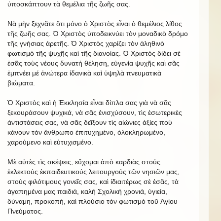
ὑποσκάπτουν τὰ θεμέλια τῆς ζωῆς σας.
Νὰ μὴν ξεχνᾶτε ὅτι μόνo ὁ Χριστὸς εἶναι ὁ θεμέλιος λίθος
τῆς ζωῆς σας. Ὁ Χριστὸς ὑποδεικνύει τὸν μοναδικὸ δρόμο
τῆς γνήσιας ἀρετῆς. Ὁ Χριστὸς χαρίζει τὸν ἀληθινὸ
φωτισμὸ τῆς ψυχῆς καὶ τῆς διανοίας. Ὁ Χριστὸς δίδει σὲ
ἐσᾶς τοὺς νέους δυνατή θέληση, εὐγενία ψυχῆς καὶ σᾶς
ἐμπνέει μέ ἀνώτερα ἰδανικὰ καὶ ὑψηλὰ πνευματικὰ
βιώματα.
Ὁ Χριστὸς καὶ ἡ Ἐκκλησία εἶναι δίπλα σας γιὰ νὰ σᾶς
ξεκουράσουν ψυχικά, νὰ σᾶς ἐνισχύσουν, τὶς ἐσωτερικὲς
ἀντιστάσεις σας, νὰ σᾶς δεῖξουν τὶς αἰώνιες ἀξίες ποὺ
κάνουν τὸν ἄνθρωπο ἐπιτυχημένο, ὁλοκληρωμένο,
χαρούμενο καὶ εὐτυχισμένο.
Μὲ αὐτὲς τὶς σκέψεις, εὔχομαι ἀπὸ καρδιὰς στούς
ἐκλεκτούς ἐκπαιδευτικούς λειτουργούς τῶν νησιῶν μας,
στούς φιλότιμους γονεῖς σας, καὶ ἰδιαιτέρως σὲ ἐσᾶς, τὰ
ἀγαπημένα μας παιδιά, καλή Σχολική χρονιά, ὑγιεία,
δύναμη, προκοπή, καὶ πλούσιο τὸν φωτισμὸ τοῦ Ἁγίου
Πνεύματος.