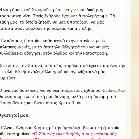
Ἡ νίκη ὄμως τοῦ Σταυροῦ πρέπει νὰ γίνει καὶ δική μας
προσωπικὴ νίκη. Τρεῖς ἐχθροὺς ἔχουμε νὰ πολεμήσωμε. Τὰ
πάθη μας, τὰ ὁποῖα ζητοῦν νὰ μᾶς ὑποτάξουν, νὰ μᾶς
καταστήσουν δούλους τῆς σάρκας καὶ τῆς ὕλης.
Τὸν κόσμον, ὁ ὁποῖος καθημερινὰ στήνει παγίδες με τὶς
θελκτικὲς φωνὲς, μέ τά ἀπατηλὰ θέλγητρά του γιὰ νὰ μᾶς
συλλάβει καὶ ὁδηγήσει στὸν ὄλεθρο καὶ τὴν καταστροφή.
Καὶ τρίτον, τὸν Σατανᾶ, ὁ ὁποῖος παρόλο ποὺ ἔχει σπασμένη τὴν
κεφαλή, δὲν ἡσυχάζει, ἀλλὰ ὁρμᾶ καὶ ἀγωνίζεται νὰ μᾶς
κυριεύσει.
Ὁ ἀγῶνας δύσκολος γιὰ νὰ νικήσουμε τοὺς ἐχθρούς. Βέβαια, δὲν
θὰ νικήσουμε με τὴ δική μας δύναμη, ἀλλὰ με τὴ δύναμη τοῦ
Σταυροθέντος καὶ Ἀναστάντος Χριστοῦ μας.
Ἀγαπητοί μου,
Ὁ Ἅγιος Ἀνδρέας Κρήτης μέ τήν ὀρθόδοξη βιωματική ἐμπειρία,
μᾶς ἐπισημαίνει:
«Ὁ Σταυρός εἶναι βοηθός στους πειρασμούς,