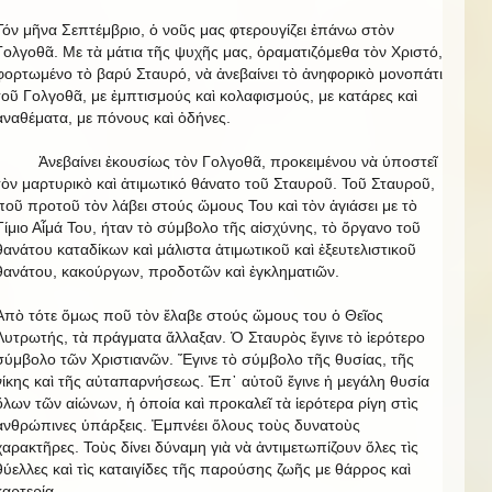
Τόν μῆνα Σεπτέμβριο, ὁ νοῦς μας φτερουγίζει ἐπάνω στὸν
Γολγοθᾶ. Με τὰ μάτια τῆς ψυχῆς μας, ὁραματιζόμεθα τὸν Χριστό,
φορτωμένο τὸ βαρύ Σταυρό, νὰ ἀνεβαίνει τὸ ἀνηφορικὸ μονοπάτι
τοῦ Γολγοθᾶ, με ἐμπτισμούς καὶ κολαφισμούς, με κατάρες καὶ
ἀναθέματα, με πόνους καὶ ὀδήνες.
Ἀνεβαίνει ἐκουσίως τὸν Γολγοθᾶ, προκειμένου νὰ ὑποστεῖ
τὸν μαρτυρικὸ καὶ ἀτιμωτικό θάνατο τοῦ Σταυροῦ. Τοῦ Σταυροῦ,
ποῦ προτοῦ τὸν λάβει στούς ὥμους Του καὶ τὸν ἁγιάσει με τὸ
Τίμιο Αἷμά Του, ήταν τὸ σύμβολο τῆς αἰσχύνης, τὸ ὄργανο τοῦ
θανάτου καταδίκων καὶ μάλιστα ἀτιμωτικοῦ καὶ ἐξευτελιστικοῦ
θανάτου, κακούργων, προδοτῶν καὶ ἐγκληματιῶν.
Ἀπὸ τότε ὅμως ποῦ τὸν ἔλαβε στούς ὥμους του ὁ Θεῖος
Λυτρωτής, τὰ πράγματα ἄλλαξαν. Ὁ Σταυρὸς ἔγινε τὸ ἱερότερο
σύμβολο τῶν Χριστιανῶν. Ἔγινε τὸ σύμβολο τῆς θυσίας, τῆς
νίκης καὶ τῆς αὐταπαρνήσεως. Ἐπ᾿ αὐτοῦ ἔγινε ἡ μεγάλη θυσία
ὅλων τῶν αἰώνων, ἡ ὁποία καὶ προκαλεῖ τὰ ἱερότερα ρίγη στὶς
ἀνθρώπινες ὑπάρξεις. Ἐμπνέει ὅλους τοὺς δυνατοὺς
χαρακτῆρες. Τοὺς δίνει δύναμη γιὰ νὰ ἀντιμετωπίζουν ὅλες τὶς
θύελλες καὶ τὶς καταιγίδες τῆς παρούσης ζωῆς με θάρρος καὶ
καρτερία.