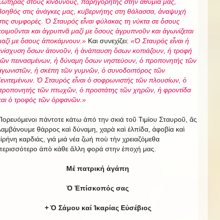
Σωτῆρας στους κινδύνους, παρηγορητής στην ἀθυμία μας,
βοηθός στις ἀνάγκες μας, κυβερνήτης στη θάλασσα, ἀναψυχή
στις συμφορές. Ὁ Σταυρός εἶναι φύλακας τη νύκτα σε ὅσους
κοιμοῦνται και ἀγρυπνᾶ μαζί με ὅσους ἀγρυπνοῦν και ἀγωνίζεται
μαζί με ὅσους ἀποκάμνουν.»
Και συνεχίζει:
«Ὁ Σταυρός εἶναι ἡ
ἐνίσχυση ὅσων ἀτονοῦν, ἡ ἀνάπαυση ὅσων κοπιάζουν, ἡ τροφή
τῶν πεινασμένων, ἡ δύναμη ὅσων νηστεύουν, ὁ προπονητής τῶν
ἀγωνιστῶν, ἡ σκέπη τῶν γυμνῶν, ὁ συνοδοιπόρος τῶν
ξενιτεμένων. Ὁ Σταυρός εἶναι ὁ σοφρωνιστής τῶν πλουσίων, ὁ
προπονητής τῶν πτωχῶν, ὁ προστάτης τῶν χηρῶν, ἡ φροντίδα
και ὁ τροφός τῶν ὀρφανῶν.»
Πορευόμενοι πάντοτε κάτω ἀπό την σκιά τοῦ Τιμίου Σταυροῦ, ἄς
λαμβάνουμε θάρρος καὶ δύναμη, χαρὰ καὶ ἐλπίδα, ἀφοβία καὶ
εἰρήνη καρδιάς, γιά μιά νέα ζωή ποὺ τὴν χρειαζόμεθα
περισσότερο ἀπὸ κάθε ἄλλη φορά στην ἐποχή μας.
Μέ πατρική ἀγάπη
Ὁ Ἐπίσκοπός σας
+ Ὁ Σάμου καί Ἰκαρίας Εὐσέβιος