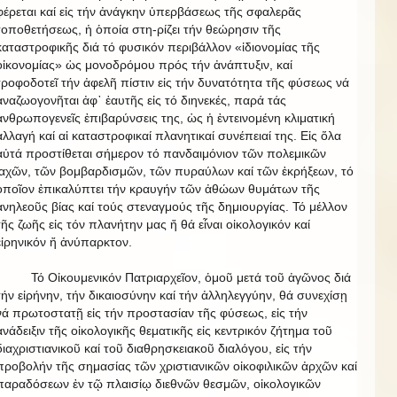
φέρεται καί εἰς τήν ἀνάγκην ὑπερβάσεως τῆς σφαλερᾶς
τοποθετήσεως, ἡ ὁποία στη-ρίζει τήν θεώρησιν τῆς
καταστροφικῆς διά τό φυσικόν περιβάλλον «ἰδιονομίας τῆς
οἰκονομίας» ὡς μονοδρόμου πρός τήν ἀνάπτυξιν, καί
τροφοδοτεῖ τήν ἀφελῆ πίστιν εἰς τήν δυνατότητα τῆς φύσεως νά
ἀναζωογονῆται ἀφ᾿ ἑαυτῆς εἰς τό διηνεκές, παρά τάς
ἀνθρωπογενεῖς ἐπιβαρύνσεις της, ὡς ἡ ἐντεινομένη κλιματική
ἀλλαγή καί αἱ καταστροφικαί πλανητικαί συνέπειαί της. Εἰς ὅλα
αὐτά προστίθεται σήμερον τό πανδαιμόνιον τῶν πολεμικῶν
ἰαχῶν, τῶν βομβαρδισμῶν, τῶν πυραύλων καί τῶν ἐκρήξεων, τό
ὁποῖον ἐπικαλύπτει τήν κραυγήν τῶν ἀθώων θυμάτων τῆς
ἀνηλεοῦς βίας καί τούς στεναγμούς τῆς δημιουργίας. Τό μέλλον
τῆς ζωῆς εἰς τόν πλανήτην μας ἤ θά εἶναι οἰκολογικόν καί
εἰρηνικόν ἤ ἀνύπαρκτον.
Τό Οἰκουμενικόν Πατριαρχεῖον, ὁμοῦ μετά τοῦ ἀγῶνος διά
τήν εἰρήνην, τήν δικαιοσύνην καί τήν ἀλληλεγγύην, θά συνεχίσῃ
νά πρωτοστατῇ εἰς τήν προστασίαν τῆς φύσεως, εἰς τήν
ἀνάδειξιν τῆς οἰκολογικῆς θεματικῆς εἰς κεντρικόν ζήτημα τοῦ
διαχριστιανικοῦ καί τοῦ διαθρησκειακοῦ διαλόγου, εἰς τήν
προβολήν τῆς σημασίας τῶν χριστιανικῶν οἰκοφιλικῶν ἀρχῶν καί
παραδόσεων ἐν τῷ πλαισίῳ διεθνῶν θεσμῶν, οἰκολογικῶν