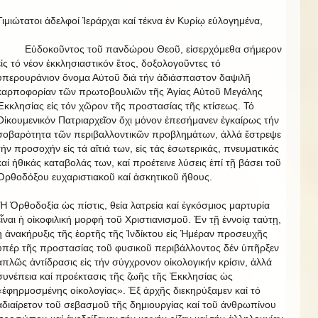
Τιμιώτατοι ἀδελφοί Ἱεράρχαι καί τέκνα ἐν Κυρίῳ εὐλογημένα,
Εὐδοκοῦντος τοῦ πανδώρου Θεοῦ, εἰσερχόμεθα σήμερον
εἰς τό νέον ἐκκλησιαστικόν ἔτος, δοξολογοῦντες τό
ὑπερουράνιον ὄνομα Αὐτοῦ διά τήν ἀδιάσπαστον δαψιλῆ
καρποφορίαν τῶν πρωτοβουλιῶν τῆς Ἁγίας Αὐτοῦ Μεγάλης
Ἐκκλησίας εἰς τόν χῶρον τῆς προστασίας τῆς κτίσεως. Τό
Οἰκουμενικόν Πατριαρχεῖον ὄχι μόνον ἐπεσήμανεν ἐγκαίρως τήν
σοβαρότητα τῶν περιβαλλοντικῶν προβλημάτων, ἀλλά ἔστρεψε
τήν προσοχήν εἰς τά αἴτιά των, εἰς τάς ἐσωτερικάς, πνευματικάς
καί ἠθικάς καταβολάς των, καί προέτεινε λύσεις ἐπί τῇ βάσει τοῦ
Ὀρθοδόξου ευχαριστιακοῦ καί ἀσκητικοῦ ἤθους.
Ἡ Ὀρθοδοξία ὡς πίστις, θεία λατρεία καί ἐγκόσμιος μαρτυρία
εἶναι ἡ οἰκοφιλική μορφή τοῦ Χριστιανισμοῦ. Ἐν τῇ ἐννοίᾳ ταύτῃ,
ἡ ἀνακήρυξις τῆς ἑορτῆς τῆς Ἰνδίκτου εἰς Ἡμέραν προσευχῆς
ὑπέρ τῆς προστασίας τοῦ φυσικοῦ περιβάλλοντος δέν ὑπῆρξεν
ἁπλῶς ἀντίδρασις εἰς τήν σύγχρονον οἰκολογικήν κρίσιν, ἀλλά
συνέπεια καί προέκτασις τῆς ζωῆς τῆς Ἐκκλησίας ὡς
«ἐφηρμοσμένης οἰκολογίας». Ἐξ ἀρχῆς διεκηρύξαμεν καί τό
ἀδιαίρετον τοῦ σεβασμοῦ τῆς δημιουργίας καί τοῦ ἀνθρωπίνου