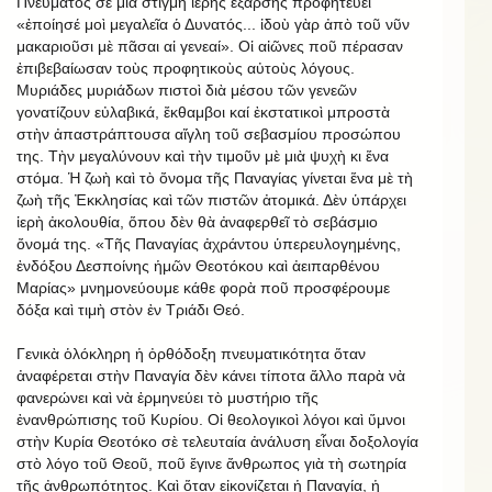
Πνεύματος σὲ μιὰ στιγμὴ ἱερῆς ἔξαρσης προφητεύει
«ἐποίησέ μοὶ μεγαλεῖα ὁ Δυνατός... ἰδοὺ γὰρ ἀπὸ τοῦ νῦν
μακαριοῦσι μὲ πᾶσαι αἱ γενεαί». Οἱ αἰῶνες ποῦ πέρασαν
ἐπιβεβαίωσαν τοὺς προφητικοὺς αὐτοὺς λόγους.
Μυριάδες μυριάδων πιστοὶ διὰ μέσου τῶν γενεῶν
γονατίζουν εὐλαβικά, ἔκθαμβοι καί ἐκστατικοὶ μπροστὰ
στὴν ἀπαστράπτουσα αἴγλη τοῦ σεβασμίου προσώπου
της. Τὴν μεγαλύνουν καὶ τὴν τιμοῦν μὲ μιὰ ψυχὴ κι ἕνα
στόμα. Ἡ ζωὴ καὶ τὸ ὄνομα τῆς Παναγίας γίνεται ἕνα μὲ τὴ
ζωὴ τῆς Ἐκκλησίας καὶ τῶν πιστῶν ἀτομικά. Δὲν ὑπάρχει
ἱερὴ ἀκολουθία, ὅπου δὲν θὰ ἀναφερθεῖ τὸ σεβάσμιο
ὄνομά της. «Τῆς Παναγίας ἀχράντου ὑπερευλογημένης,
ἐνδόξου Δεσποίνης ἡμῶν Θεοτόκου καὶ ἀειπαρθένου
Μαρίας» μνημονεύουμε κάθε φορὰ ποῦ προσφέρουμε
δόξα καὶ τιμὴ στὸν ἐν Τριάδι Θεό.
Γενικὰ ὁλόκληρη ἡ ὀρθόδοξη πνευματικότητα ὅταν
ἀναφέρεται στὴν Παναγία δὲν κάνει τίποτα ἄλλο παρὰ νὰ
φανερώνει καὶ νὰ ἑρμηνεύει τὸ μυστήριο τῆς
ἐνανθρώπισης τοῦ Κυρίου. Οἱ θεολογικοὶ λόγοι καὶ ὕμνοι
στὴν Κυρία Θεοτόκο σὲ τελευταία ἀνάλυση εἶναι δοξολογία
στὸ λόγο τοῦ Θεοῦ, ποῦ ἔγινε ἄνθρωπος γιὰ τὴ σωτηρία
τῆς ἀνθρωπότητος. Καὶ ὅταν εἰκονίζεται ἡ Παναγία, ἡ