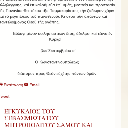
ἀλληλεγγύης, καί ἐπικαλούμεθα ἐφ᾿ ὑμᾶς, μεσιτείᾳ καί προστασίᾳ
τῆς Παναγίας Θεοτόκου τῆς Παμμακαρίστου, τήν ζείδωρον χάριν
καί τό μέγα ἔλεος τοῦ πανσθενοῦς Κτίστου τῶν ἁπάντων καί
παντελεήμονος Θεοῦ τῆς ἀγάπης.
Εὐλογημένον ἐκκλησιαστικόν ἔτος, ἀδελφοί καί τέκνα ἐν
Κυρίῳ!
,βκε’ Σεπτεμβρίου α’
Ὁ Κωνσταντινουπόλεως
διάπυρος πρός Θεόν εὐχέτης πάντων ὑμῶν
Εκτύπωση
Email
Tweet
ΕΓΚΥΚΛΙΟΣ ΤΟΥ
ΣΕΒΑΣΜΙΩΤΑΤΟΥ
ΜΗΤΡΟΠΟΛΙΤΟΥ ΣΑΜΟΥ ΚΑΙ