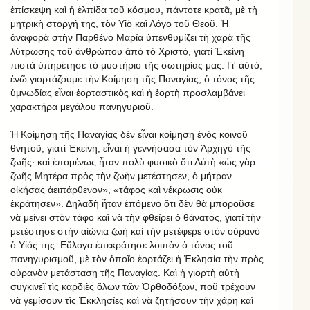
ἐπίσκεψη καὶ ἡ ἐλπίδα τοῦ κόσμου, πάντοτε κρατᾶ, μὲ τὴ
μητρικὴ στοργή της, τὸν Υἱὸ καὶ Λόγο τοῦ Θεοῦ. Ἡ
ἀναφορὰ στὴν Παρθένο Μαρία ὑπενθυμίζει τὴ χαρὰ τῆς
λύτρωσης τοῦ ἀνθρώπου ἀπὸ τὸ Χριστό, γιατί Ἐκείνη
πιστὰ ὑπηρέτησε τὸ μυστήριο τῆς σωτηρίας μας. Γι' αὐτό,
ἐνῶ γιορτάζουμε τὴν Κοίμηση τῆς Παναγίας, ὁ τόνος τῆς
ὑμνωδίας εἶναι ἑορταστικὸς καὶ ἡ ἑορτὴ προσλαμβάνει
χαρακτήρα μεγάλου πανηγυριοῦ.
Ἡ Κοίμηση τῆς Παναγίας δὲν εἶναι κοίμηση ἑνὸς κοινοῦ
θνητοῦ, γιατί Ἐκείνη, εἶναι ἡ γεννήσασα τόν Ἀρχηγὸ τῆς
ζωῆς· καὶ ἑπομένως ἦταν πολὺ φυσικὸ ὅτι Αὐτὴ «ὡς γὰρ
ζωῆς Μητέρα πρὸς τὴν ζωὴν μετέστησεν, ὁ μήτραν
οἰκήσας ἀειπάρθενον», «τάφος καὶ νέκρωσις οὐκ
ἐκράτησεν». Δηλαδὴ ἦταν ἑπόμενο ὅτι δὲν θὰ μποροῦσε
νὰ μείνει στὸν τάφο καὶ νὰ τὴν φθείρει ὁ θάνατος, γιατί τὴν
μετέστησε στὴν αἰώνια ζωὴ καὶ τὴν μετέφερε στὸν οὐρανὸ
ὁ Υἱός της. Εὔλογα ἐπεκράτησε λοιπὸν ὁ τόνος τοῦ
πανηγυρισμοῦ, μὲ τὸν ὁποῖο ἑορτάζει ἡ Ἐκλησία τὴν πρὸς
οὐρανὸν μετάσταση τῆς Παναγίας. Καὶ ἡ γιορτὴ αὐτὴ
συγκινεῖ τὶς καρδιὲς ὅλων τῶν Ὀρθοδόξων, ποῦ τρέχουν
νὰ γεμίσουν τὶς Ἐκκλησίες καὶ νὰ ζητήσουν τὴν χάρη καὶ