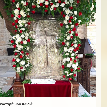
Ἀγαπητά μου παιδιἀ,