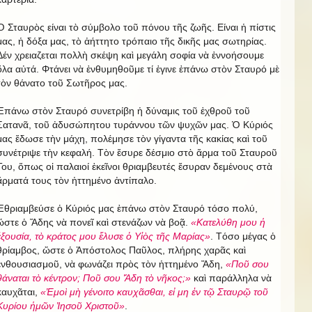
Ὁ Σταυρὸς είναι τὸ σύμβολο τοῦ πόνου τῆς ζωῆς. Είναι ἡ πίστις
μας, ἡ δόξα μας, τὸ ἀήττητο τρόπαιο τῆς δικῆς μας σωτηρίας.
Δέν χρειαζεται πολλὴ σκέψη καὶ μεγάλη σοφία νὰ ἐννοήσουμε
ὅλα αὐτά. Φτάνει νὰ ἐνθυμηθοῦμε τί ἐγινε ἐπάνω στὸν Σταυρό μὲ
τὸν θάνατο τοῦ Σωτῆρος μας.
Ἐπάνω στὸν Σταυρό συνετρίβη ἡ δύναμις τοῦ ἐχθροῦ τοῦ
Σατανᾶ, τοῦ ἀδυσώπητου τυράννου τῶν ψυχῶν μας. Ὁ Κύριός
μας ἔδωσε τὴν μάχη, πολέμησε τὸν γίγαντα τῆς κακίας καὶ τοῦ
συνέτριψε τὴν κεφαλή. Τὸν ἔσυρε δέσμιο στὸ ἅρμα τοῦ Σταυροῦ
Του, ὅπως οἱ παλαιοί ἐκεῖνοι θριαμβευτές ἔσυραν δεμένους στὰ
ἅρματά τους τὸν ἡττημένο ἀντίπαλο.
Ἐθριαμβεύσε ὁ Κύριός μας ἐπάνω στὸν Σταυρό τόσο πολύ,
ὥστε ὁ Ἅδης νὰ πονεῖ καὶ στενάζων νὰ βοᾷ.
«Κατελύθη μου ἡ
ἐξουσία, τὸ κράτος μου ἔλυσε ὁ Υἱὸς τῆς Μαρίας»
. Τόσο μέγας ὁ
θρίαμβος, ὥστε ὁ Ἀπόστολος Παῦλος, πλήρης χαρᾶς καὶ
ἐνθουσιασμοῦ, νὰ φωνάζει πρὸς τὸν ἡττημένο Ἅδη,
«Ποῦ σου
θάναται τὸ κέντρον; Ποῦ σου Ἅδη τὸ νῆκος;»
καὶ παράλληλα νὰ
καυχᾶται,
«Ἐμοὶ μὴ γένοιτο καυχᾶσθαι, εἰ μη ἐν τῷ Σταυρῷ τοῦ
Κυρίου ἡμῶν Ἰησοῦ Χριστοῦ»
.