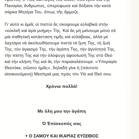
Παναγίας ἄνθρωπος, ὑπερύψωσε καὶ δόξασε τὴν κατὰ
σάρκα Μητέρα Του, ὅπως τῆς ἄρμοζε.
Γι' αὐτὸ κι ἐμεῖς οἱ πιστοὶ ἄς σκύψουμε εὐλαβικὰ στὴν
«εὐκλεῆ καὶ ἱερὰ μνήμη» Της. Καὶ ἄς μή μείνουμε μόνο σὲ
μιὰ παθητικὴ κατάσταση τιμῆς καὶ εὐλάβειας, ἀλλὰ μέ
λαχτάρα νὰ ἀκολουθήσουμε πιστὰ τὰ ἴχνη Της, τὴ ζωή
Της, τὸν ἁγιασμό Της, τὴν ἀγάπη Της, τὴν ἁγνότητά Της,
τὴν πίστη Της καὶ τὴν ὁλόψυχη ἀφοσίωσή Της στὸ Θεὸ
καὶ τὴν κλήση Της καὶ ἂς τὴν παρακαλέσουμε: «Ὑπεραγία
Θεοτόκε, σῶσον ἡμᾶς», δηλαδὴ γίνε ἡ (πάντοτε
εἰσακουόμενη) Μεσίτριά μας πρὸς τὸν Υἱὸ καὶ Θεό σου.
Χρόνια πολλά!
Με ὅλη μου την ἀγάπη
Ὁ Ἐπίσκοπός σας
+ Ο ΣΑΜΟΥ ΚΑΙ ΙΚΑΡΙΑΣ ΕΥΣΕΒΙΟΣ