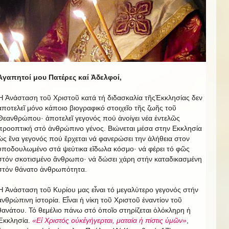
Ἀγαπητοί μου Πατέρες καί Ἀδελφοί,
Ἡ Ἀνάσταση τοῦ Χριστοῦ κατά τή διδασκαλία τῆςἘκκλησίας δεν
ἀποτελεῖ μόνο κάποιο βιογραφικό στοιχεῖο τῆς ζωῆς τοῦ
Θεανθρώπου· ἀποτελεῖ γεγονός πού ἀνοίγει νέα ἐντελῶς
προοπτική στό ἀνθρώπινο γένος. Βιώνεται μέσα στην Εκκλησία
ὡς ἕνα γεγονός πού ἔρχεται νά φανερώσει την ἀλήθεια στον
ὑποδουλωμένο στά ψεύτικα εἴδωλα κόσμο· νά φέρει τό φῶς
στόν σκοτισμένο ἄνθρωπο· νά δώσει χάρη στήν καταδικασμένη
στόν θάνατο ἀνθρωπότητα.
Ἡ Ἀνάσταση τοῦ Κυρίου μας εἶναι τό μεγαλύτερο γεγονός στήν
ἀνθρώπινη ἱστορία. Εἶναι ἡ νίκη τοῦ Χριστοῦ ἐναντίον τοῦ
θανάτου. Τό θεμέλιο πάνω στό ὁποῖο στηρίζεται ὁλόκληρη ἡ
Ἐκκλησία.
«Εἰ Χριστός οὐκἐγήγερται, ματαία ἡ πίστις ὑμῶν»
,