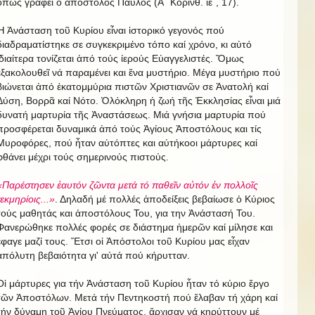
ὅπως γράφει ὁ ἀπόστολος Παύλος (Α΄ Κορινθ. ιε΄, 17).
Ἡ Ἀνάσταση τοῦ Κυρίου εἶναι ἱστορικό γεγονός πού
διαδραματίστηκε σε συγκεκριμένο τόπο καί χρόνο, κι αὐτό
ἰδιαίτερα τονίζεται ἀπό τούς ίερούς Εὐαγγελιστές. Ὅμως
ἐξακολουθεῖ νά παραμένει και ἕνα μυστήριο. Μέγα μυστήριο πού
βιώνεται ἀπό ἑκατομμύρια πιστῶν Χριστιανῶν σε Ἀνατολή καί
Δύση, Βορρᾶ καί Νότο. Ὁλόκληρη ἡ ζωή τῆς Ἐκκλησίας εἶναι μιά
δυνατή μαρτυρία τῆς Ἀναστάσεως. Μιά γνήσια μαρτυρία πού
προσφέρεται δυναμικά ἀπό τούς Ἁγίους Ἀποστόλους και τίς
Μυροφόρες, πού ἦταν αὐτόπτες και αὐτήκοοι μάρτυρες καί
φθάνει μέχρι τούς σημερινούς πιστούς.
«Παρέστησεν ἑαυτόν ζῶντα μετά τό παθεῖν αὐτόν ἐν πολλοῖς
τεκμηρίοις...»
. Δηλαδή μέ πολλές ἀποδείξεις βεβαίωσε ὁ Κύριος
τούς μαθητάς και ἀποστόλους Του, για την Ἀνάστασή Του.
Φανερώθηκε πολλές φορές σε διάστημα ἡμερῶν καί μίλησε και
ἔφαγε μαζί τους. Ἔτσι οἱ Ἀπόστολοι τοῦ Κυρίου μας εἶχαν
ἀπόλυτη βεβαιότητα γι' αὐτά πού κήρυτταν.
Οἱ μάρτυρες για τήν Ἀνάσταση τοῦ Κυρίου ἦταν τό κύριο ἔργο
τῶν Ἀποστόλων. Μετά τήν Πεντηκοστή πού ἔλαβαν τή χάρη καί
τήν δύναμη τοῦ Ἁγίου Πνεύματος, ἄρχισαν νά κηρύττουν μέ