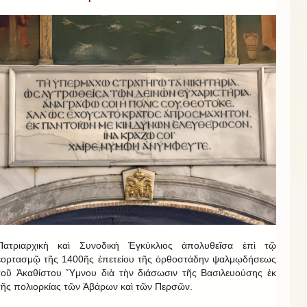
Πατριαρχικὴ καὶ Συνοδικὴ Ἐγκύκλιος ἀπολυθεῖσα ἐπὶ τῷ
ἑορτασμῷ τῆς 1400ῆς ἐπετείου τῆς ὀρθοστάδην ψαλμῳδήσεως
τοῦ Ἀκαθίστου Ὕμνου διὰ τὴν διάσωσιν τῆς Βασιλευούσης ἐκ
τῆς πολιορκίας τῶν Ἀβάρων καὶ τῶν Περσῶν.