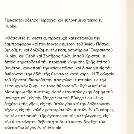
Τιμιώτατοι ἀδελφοί Ἱεράρχαι καί εὐλογημένα τέκνα ἐν
Κυρίῳ,
Φθάσαντες ἐν νηστείᾳ, προσευχῇ καί κατανύξει τήν
λαμπροφόρον καί πανέορ-τον ἡμέραν τοῦ Ἁγίου Πάσχα,
ὑμνοῦμεν καί δοξάζομεν τήν κοσμοσωτήριον Ἔγερσιν τοῦ
Κυρίου καί Θεοῦ καί Σωτῆρος ἡμῶν Ἰησοῦ Χριστοῦ, ἡ
ὁποία σηματοδοτεῖ τήν περιφανῆ νίκην τῆς ζωῆς ἐπί τοῦ
θανάτου, καινοποιεῖ τήν κτίσιν πᾶσαν καί διανοίγει εἰς τόν
ἄνθρωπον τήν ὁδόν τῆς θεώσεως κατά χάριν. Ἡ Ἐκκλησία
τοῦ Χριστοῦ διασώζει τήν πασχάλιον ἐμπειρίαν εἰς τήν
λειτουργικήν ζωήν, εἰς τούς ἄθλους τῶν Ἁγίων καί τῶν
Μαρτύρων τῆς πίστεως, εἰς τήν ἐσχατολογικήν ὁρμήν τοῦ
μοναχισμοῦ, εἰς τήν ἐξαγγελίαν τοῦ Εὐαγγελίου «ἕως
ἐσχάτου τῆς γῆς», εἰς τήν θεολογίαν καί τήν δοξολογικήν
τέχνην, εἰς τήν καλήν μαρτυρίαν τῶν πιστῶν ἐν τῷ κόσμῳ,
εἰς τόν πολιτισμόν τῆς ἀγάπης καί τῆς ἀλληλεγγύης, εἰς
τήν ἀμετακίνητον βεβαιότητα ὅτι τό κακόν δέν ἔχει τόν
τελευταῖον λόγον ἐν τῇ ἱστορίᾳ.