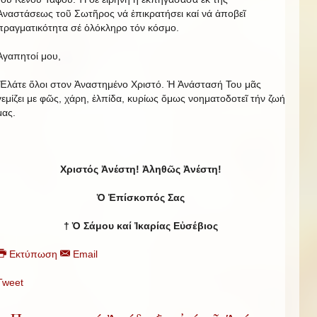
Ἀναστάσεως τοῦ Σωτῆρος νά ἐπικρατήσει καί νά ἀποβεῖ
πραγματικότητα σέ ὁλόκληρο τόν κόσμο.
Ἀγαπητοί μου,
Ἐλάτε ὅλοι στον Ἀναστημένο Χριστό. Ἡ Ἀνάστασή Του μᾶς
γεμίζει με φῶς, χάρη, ἐλπίδα, κυρίως ὅμως νοηματοδοτεῖ τήν ζωή
μας.
Χριστός Ἀνέστη! Ἀληθῶς Ἀνέστη!
Ὁ Ἐπίσκοπός Σας
† Ὁ Σάμου καί Ἰκαρίας Εὐσέβιος
Εκτύπωση
Email
Tweet