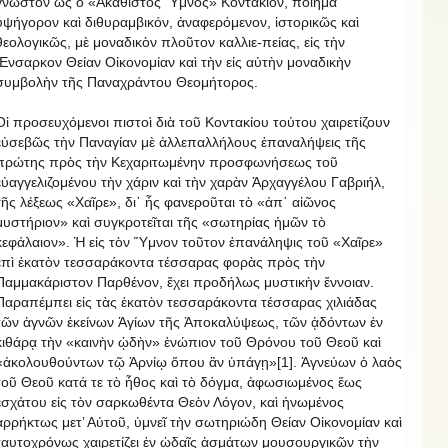
γνωστὸν ὡς ὁ «Ἀκάθιστος Ὕμνος» Κοντάκιον, ποίημα
ὑψήγορον καὶ διθυραμβικόν, ἀναφερόμενον, ἱστορικῶς καὶ
θεολογικῶς, μὲ μοναδικὸν πλοῦτον καλλιε-πείας, εἰς τὴν
Ἔνσαρκον Θείαν Οἰκονομίαν καὶ τὴν εἰς αὐτὴν μοναδικὴν
συμβολὴν τῆς Παναχράντου Θεομήτορος.
Οἱ προσευχόμενοι πιστοὶ διὰ τοῦ Κοντακίου τούτου χαιρετίζουν
εὐσεβῶς τὴν Παναγίαν μὲ ἀλλεπαλλήλους ἐπαναλήψεις τῆς
πρώτης πρὸς τὴν Κεχαριτωμένην προσφωνήσεως τοῦ
εὐαγγελιζομένου τὴν χάριν καὶ τὴν χαρὰν Ἀρχαγγέλου Γαβριήλ,
τῆς λέξεως «Χαῖρε», δι᾽ ἧς φανεροῦται τὸ «ἀπ᾽ αἰῶνος
μυστήριον» καὶ συγκροτεῖται τῆς «σωτηρίας ἡμῶν τὸ
κεφάλαιον». Ἡ εἰς τὸν Ὕμνον τοῦτον ἐπανάληψις τοῦ «Χαῖρε»
ἐπὶ ἑκατὸν τεσσαράκοντα τέσσαρας φορὰς πρὸς τὴν
Παμμακάριστον Παρθένον, ἔχει προδήλως μυστικὴν ἔννοιαν.
Παραπέμπει εἰς τὰς ἑκατὸν τεσσαράκοντα τέσσαρας χιλιάδας
τῶν ἁγνῶν ἐκείνων Ἁγίων τῆς Ἀποκαλύψεως, τῶν ᾀδόντων ἐν
κιθάρᾳ τὴν «καινὴν ᾠδὴν» ἐνώπιον τοῦ Θρόνου τοῦ Θεοῦ καὶ
«ἀκολουθούντων τῷ Ἀρνίῳ ὅπου ἂν ὑπάγῃ»[1]. Ἁγνεύων ὁ λαὸς
τοῦ Θεοῦ κατά τε τὸ ἦθος καὶ τὸ δόγμα, ἀφωσιωμένος ἕως
ἐσχάτου εἰς τὸν σαρκωθέντα Θεὸν Λόγον, καὶ ἡνωμένος
ἀρρήκτως μετ’ Αὐτοῦ, ὑμνεῖ τὴν σωτηριώδη Θείαν Οἰκονομίαν καὶ
ταυτοχρόνως χαιρετίζει ἐν ᾠδαῖς ᾀσμάτων μουσουργικῶν τὴν