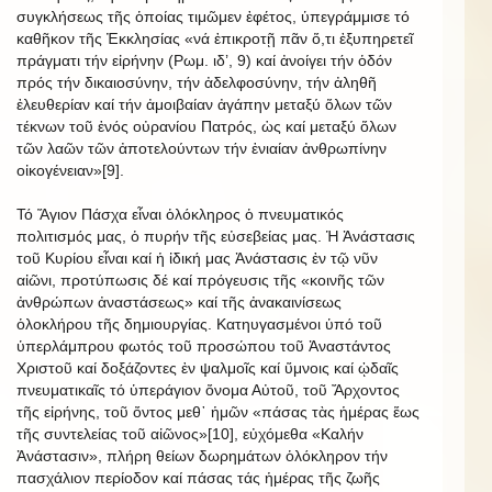
συγκλήσεως τῆς ὁποίας τιμῶμεν ἐφέτος, ὑπεγράμμισε τό
καθῆκον τῆς Ἐκκλησίας «νά ἐπικροτῇ πᾶν ὅ,τι ἐξυπηρετεῖ
πράγματι τήν εἰρήνην (Ρωμ. ιδ’, 9) καί ἀνοίγει τήν ὁδόν
πρός τήν δικαιοσύνην, τήν ἀδελφοσύνην, τήν ἀληθῆ
ἐλευθερίαν καί τήν ἀμοιβαίαν ἀγάπην μεταξύ ὅλων τῶν
τέκνων τοῦ ἑνός οὐρανίου Πατρός, ὡς καί μεταξύ ὅλων
τῶν λαῶν τῶν ἀποτελούντων τήν ἑνιαίαν ἀνθρωπίνην
οἰκογένειαν»[9].
Τό Ἅγιον Πάσχα εἶναι ὁλόκληρος ὁ πνευματικός
πολιτισμός μας, ὁ πυρήν τῆς εὐσεβείας μας. Ἡ Ἀνάστασις
τοῦ Κυρίου εἶναι καί ἡ ἰδική μας Ἀνάστασις ἐν τῷ νῦν
αἰῶνι, προτύπωσις δέ καί πρόγευσις τῆς «κοινῆς τῶν
ἀνθρώπων ἀναστάσεως» καί τῆς ἀνακαινίσεως
ὁλοκλήρου τῆς δημιουργίας. Κατηυγασμένοι ὑπό τοῦ
ὑπερλάμπρου φωτός τοῦ προσώπου τοῦ Ἀναστάντος
Χριστοῦ καί δοξάζοντες ἐν ψαλμοῖς καί ὕμνοις καί ᾠδαῖς
πνευματικαῖς τό ὑπεράγιον ὄνομα Αὐτοῦ, τοῦ Ἄρχοντος
τῆς εἰρήνης, τοῦ ὄντος μεθ᾿ ἡμῶν «πάσας τὰς ἡμέρας ἕως
τῆς συντελείας τοῦ αἰῶνος»[10], εὐχόμεθα «Καλήν
Ἀνάστασιν», πλήρη θείων δωρημάτων ὁλόκληρον τήν
πασχάλιον περίοδον καί πάσας τάς ἡμέρας τῆς ζωῆς