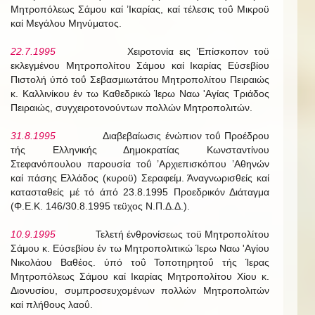
Μητροπόλεως Σάμου καί ’Ικαρίας, καί τέλεσις τοΰ Μικροϋ
καί Μεγάλου Μηνύματος.
22.7.1995
Χειροτονία εις ’Επίσκοπον τοϋ
εκλεγμένου Μητροπολίτου Σάμου καί Ικαρίας Εύσεβίου
Πιστολή ύπό τοΰ Σεβασμιωτάτου Μητροπολίτου Πειραιώς
κ. Καλλινίκου έν τω Καθεδρικώ Ίερω Ναω 'Αγίας Τριάδος
Πειραιώς, συγχειροτονούντων πολλών Μητροπολιτών.
31.8.1995
Διαβεβαίωσις ένώπιον τοΰ Προέδρου
τής Ελληνικής Δημοκρατίας Κωνσταντίνου
Στεφανόπουλου παρουσία τοΰ ’Αρχιεπισκόπου ’Αθηνών
καί πάσης Ελλάδος (κυροϋ) Σεραφείμ. Άναγνωρισθείς καί
κατασταθείς μέ τό άπό 23.8.1995 Προεδρικόν Διάταγμα
(Φ.Ε.Κ. 146/30.8.1995 τεϋχος Ν.Π.Δ.Δ.).
10.9.1995
Τελετή ένθρονίσεως τοϋ Μητροπολίτου
Σάμου κ. Εύσεβίου έν τω Μητροπολιτικώ Ίερω Ναω 'Αγίου
Νικολάου Βαθέος. ύπό τοΰ Τοποτηρητοΰ τής Ίερας
Μητροπόλεως Σάμου καί Ικαρίας Μητροπολίτου Χίου κ.
Διονυσίου, συμπροσευχομένων πολλών Μητροπολιτών
καί πλήθους λαοΰ.