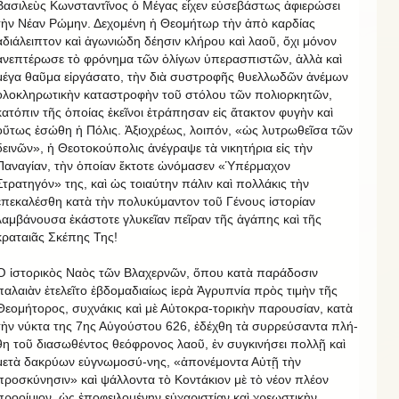
Βασιλεὺς Κωνσταντῖνος ὁ Μέγας εἶχεν εὐσεβάστως ἀφιερώσει
τὴν Νέαν Ρώμην. Δεχομένη ἡ Θεομήτωρ τὴν ἀπὸ καρδίας
ἀδιάλειπτον καὶ ἀγωνιώδη δέησιν κλήρου καὶ λαοῦ, ὄχι μόνον
ἀνεπτέρωσε τὸ φρόνημα τῶν ὀλίγων ὑπερασπιστῶν, ἀλλὰ καὶ
μέγα θαῦμα εἰργάσατο, τὴν διὰ συστροφῆς θυελλωδῶν ἀνέμων
ὁλοκληρωτικὴν καταστροφὴν τοῦ στόλου τῶν πολιορκητῶν,
κατόπιν τῆς ὁποίας ἐκεῖνοι ἐτράπησαν εἰς ἄτακτον φυγὴν καὶ
οὕτως ἐσώθη ἡ Πόλις. Ἀξιοχρέως, λοιπόν, «ὡς λυτρωθεῖσα τῶν
δεινῶν», ἡ Θεοτοκούπολις ἀνέγραψε τὰ νικητήρια εἰς τὴν
Παναγίαν, τὴν ὁποίαν ἔκτοτε ὠνόμασεν «Ὑπέρμαχον
Στρατηγόν» της, καὶ ὡς τοιαύτην πάλιν καὶ πολλάκις τὴν
ἐπεκαλέσθη κατὰ τὴν πολυκύμαντον τοῦ Γένους ἱστορίαν
λαμβάνουσα ἑκάστοτε γλυκεῖαν πεῖραν τῆς ἀγάπης καὶ τῆς
κραταιᾶς Σκέπης Της!
Ὁ ἱστορικὸς Ναὸς τῶν Βλαχερνῶν, ὅπου κατὰ παράδοσιν
παλαιὰν ἐτελεῖτο ἑβδομαδιαίως ἱερὰ Ἀγρυπνία πρὸς τιμὴν τῆς
Θεομήτορος, συχνάκις καὶ μὲ Αὐτοκρα-τορικὴν παρουσίαν, κατὰ
τὴν νύκτα της 7ης Αὐγούστου 626, ἐδέχθη τὰ συρρεύσαντα πλή-
θη τοῦ διασωθέντος θεόφρονος λαοῦ, ἐν συγκινήσει πολλῇ καὶ
μετὰ δακρύων εὐγνωμοσύ-νης, «ἀπονέμοντα Αὐτῇ τὴν
προσκύνησιν» καὶ ψάλλοντα τὸ Κοντάκιον μὲ τὸ νέον πλέον
προοίμιον, ὡς ἐποφειλομένην εὐχαριστίαν καὶ χρεωστικὴν