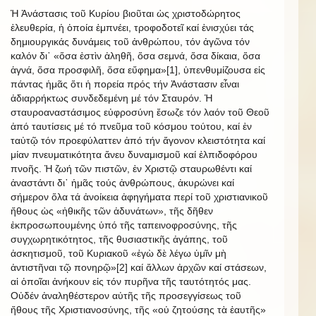
Ἡ Ἀνάστασις τοῦ Κυρίου βιοῦται ὡς χριστοδώρητος
ἐλευθερία, ἡ ὁποία ἐμπνέει, τροφοδοτεῖ καί ἐνισχύει τάς
δημιουργικάς δυνάμεις τοῦ ἀνθρώπου, τόν ἀγῶνα τόν
καλόν δι᾿ «ὅσα ἐστὶν ἀληθῆ, ὅσα σεμνά, ὅσα δίκαια, ὅσα
ἁγνά, ὅσα προσφιλῆ, ὅσα εὔφημα»[1], ὑπενθυμίζουσα εἰς
πάντας ἡμᾶς ὅτι ἡ πορεία πρός τήν Ἀνάστασιν εἶναι
ἀδιαρρήκτως συνδεδεμένη μέ τόν Σταυρόν. Ἡ
σταυροαναστάσιμος εὐφροσύνη ἔσωζε τόν λαόν τοῦ Θεοῦ
ἀπό ταυτίσεις μέ τό πνεῦμα τοῦ κόσμου τούτου, καί ἐν
ταὐτῷ τόν προεφύλαττεν ἀπό τήν ἄγονον κλειστότητα καί
μίαν πνευματικότητα ἄνευ δυναμισμοῦ καί ἐλπιδοφόρου
πνοῆς. Ἡ ζωή τῶν πιστῶν, ἐν Χριστῷ σταυρωθέντι καί
ἀναστάντι δι᾿ ἡμᾶς τούς ἀνθρώπους, ἀκυρώνει καί
σήμερον ὅλα τά ἀνοίκεια ἀφηγήματα περί τοῦ χριστιανικοῦ
ἤθους ὡς «ἠθικῆς τῶν ἀδυνάτων», τῆς δῆθεν
ἐκπροσωπουμένης ὑπό τῆς ταπεινοφροσύνης, τῆς
συγχωρητικότητος, τῆς θυσιαστικῆς ἀγάπης, τοῦ
ἀσκητισμοῦ, τοῦ Κυριακοῦ «ἐγὼ δὲ λέγω ὑμῖν μὴ
ἀντιστῆναι τῷ πονηρῷ»[2] καί ἄλλων ἀρχῶν καί στάσεων,
αἱ ὁποῖαι ἀνήκουν εἰς τόν πυρῆνα τῆς ταυτότητός μας.
Οὐδέν ἀναληθέστερον αὐτῆς τῆς προσεγγίσεως τοῦ
ἤθους τῆς Χριστιανοσύνης, τῆς «οὐ ζητούσης τὰ ἑαυτῆς»