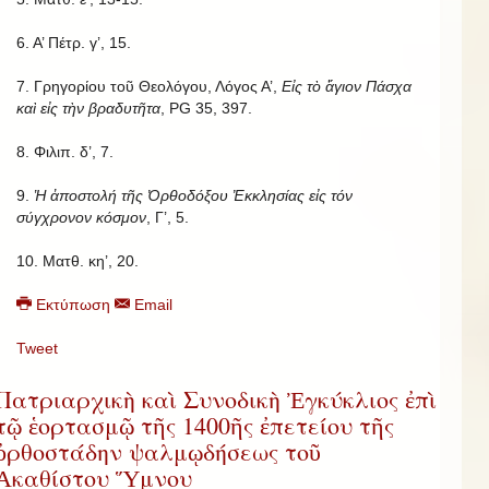
6. Α’ Πέτρ. γ’, 15.
7. Γρηγορίου τοῦ Θεολόγου, Λόγος Α’,
Εἰς τὸ ἅγιον Πάσχα
καὶ εἰς τὴν βραδυτῆτα
, PG 35, 397.
8. Φιλιπ. δ’, 7.
9.
Ἡ ἀποστολή τῆς Ὀρθοδόξου Ἐκκλησίας εἰς τόν
σύγχρονον κόσμον
, Γ’, 5.
10. Ματθ. κη’, 20.
Εκτύπωση
Email
Tweet
Πατριαρχικὴ καὶ Συνοδικὴ Ἐγκύκλιος ἐπὶ
τῷ ἑορτασμῷ τῆς 1400ῆς ἐπετείου τῆς
ὀρθοστάδην ψαλμῳδήσεως τοῦ
Ἀκαθίστου Ὕμνου