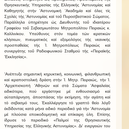
Θρησκευτικής Υπηρεσίας τής Ελληνικής 'Αστυνομίας καί
Καθηγητής στήν 'Αστυνομική 'Ακαδημία καί όλες τίς
Σχολές τής 'Αστυνομίας καί τοΰ Πυροσβεστικού Σώματος.
Παράλληλα ύπηρέτησε ώς Διευθυντής τοΰ ιδιαιτέρου
Γραφείου τοΰ Σεβασμιωτάτου Μητροπολίτου Πειραιώς κ.
Καλλινίκου. Υπεύθυνος στόν τομέα τών ιερατικών
κλήσεων, πνευματικός καί εξομολόγος τής νεανικής
προσπαθείας τής Ί. Μητροπόλεως Πειραιώς καί
συνεργάτης τοΰ Ραδιοφωνικού Σταθμού τής «Πειραϊκής
'Εκκλησίας».
'Ανέπτυξε σημαντική κηρυκτική, κοινωνική, φιλανθρωπική
καί ιεραποστολική δράση στήν Ί. Μητρ. Πειραιώς, τήν Ί.
'Αρχιεπισκοπή 'Αθηνών καί στά Σώματα 'Ασφαλείας
ειδικότερα, πού εργάστηκε μέ ενθουσιασμό καί
αύταπάρνηση. άποσπάσας τήν εκτίμηση, τήν αγάπη καί
τό σεβασμό τους. Έκαλλιέργησε τό γραπτό θείο λόγ0
έκδίδοντας κατά μήνα ειδικό περιοδικό γιά τήν 'Αστυνομία
μέ πλούσια εποικοδομητική καί επίκαιρη ύλη. Επίσης
ίδρυσε τό περιοδικό «Παλμοί της Θρησκευτικής
Υπηρεσίας της Ελληνικής Αστυνομίας». Δι' ενεργειών του