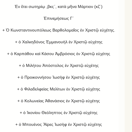
Ἐν ἔτει σωτηρίῳ ,βκς´, κατὰ μῆνα Μάρτιον (κζ´)
Ἐπινεμήσεως Γ´
+ Ὁ Κωνσταντινουπόλεως Βαρθολομαῖος ἐν Χριστῷ εὐχέτης.
+ ὁ Χαλκηδόνος Ἐμμανουὴλ ἐν Χριστῷ εὐχέτης
+ ὁ Καρπάθου καὶ Κάσου Ἀμβρόσιος ἐν Χριστῷ εὐχέτης
+ ὁ Μιλήτου Ἀπόστολος ἐν Χριστῷ εὐχέτης
+ ὁ Προικοννήσου Ἰωσὴφ ἐν Χριστῷ εὐχέτης
+ ὁ Φιλαδελφείας Μελίτων ἐν Χριστῷ εὐχέτης
+ ὁ Κολωνείας Ἀθανάσιος ἐν Χριστῷ εὐχέτης
+ ὁ Ἰκονίου Θεόληπτος ἐν Χριστῷ εὐχέτης
+ ὁ Μπουένος Ἄϊρες Ἰωσὴφ ἐν Χριστῷ εὐχέτης