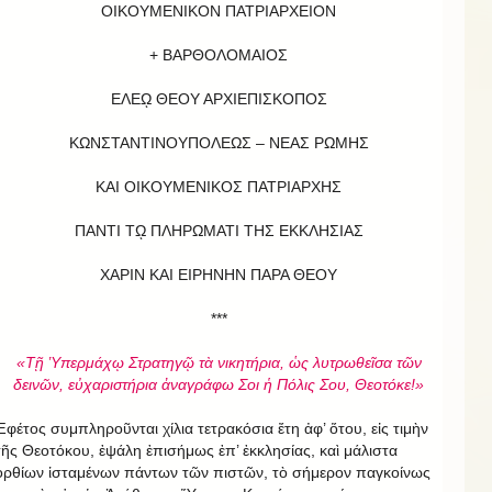
ΟΙΚΟΥΜΕΝΙΚΟΝ ΠΑΤΡΙΑΡΧΕΙΟΝ
+ ΒΑΡΘΟΛΟΜΑΙΟΣ
ΕΛΕῼ ΘΕΟΥ ΑΡΧΙΕΠΙΣΚΟΠΟΣ
ΚΩΝΣΤΑΝΤΙΝΟΥΠΟΛΕΩΣ – ΝΕΑΣ ΡΩΜΗΣ
ΚΑΙ ΟΙΚΟΥΜΕΝΙΚΟΣ ΠΑΤΡΙΑΡΧΗΣ
ΠΑΝΤΙ Τῼ ΠΛΗΡΩΜΑΤΙ ΤΗΣ ΕΚΚΛΗΣΙΑΣ
ΧΑΡΙΝ ΚΑΙ ΕΙΡΗΝΗΝ ΠΑΡΑ ΘΕΟΥ
***
«Τῇ Ὑπερμάχῳ Στρατηγῷ τὰ νικητήρια, ὡς λυτρωθεῖσα τῶν
δεινῶν, εὐχαριστήρια ἀναγράφω Σοι ἡ Πόλις Σου, Θεοτόκε!»
Ἐφέτος συμπληροῦνται χίλια τετρακόσια ἔτη ἀφ’ ὅτου, εἰς τιμὴν
τῆς Θεοτόκου, ἐψάλη ἐπισήμως ἐπ’ ἐκκλησίας, καὶ μάλιστα
ὀρθίων ἱσταμένων πάντων τῶν πιστῶν, τὸ σήμερον παγκοίνως