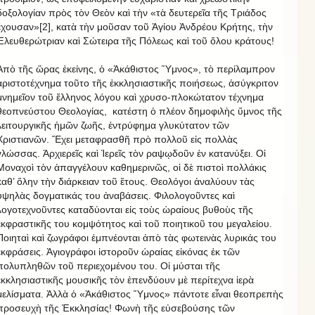
δοξολογίαν πρὸς τὸν Θεὸν καὶ τὴν «τὰ δευτερεῖα τῆς Τριάδος
ἔχουσαν»[2], κατὰ τὴν μοῦσαν τοῦ Ἁγίου Ἀνδρέου Κρήτης, τὴν
Ἐλευθερώτριαν καὶ Σώτειρα τῆς Πόλεως καὶ τοῦ ὅλου κράτους!
Ἀπὸ τῆς ὥρας ἐκείνης, ὁ «Ἀκάθιστος Ὕμνος», τὸ περίλαμπρον
ἀριστοτέχνημα τοῦτο τῆς ἐκκλησιαστικῆς ποιήσεως, ἀσύγκριτον
μνημεῖον τοῦ ἕλληνος λόγου καὶ χρυσο-πλοκώτατον τέχνημα
θεοπνεύστου Θεολογίας, κατέστη ὁ πλέον δημοφιλὴς ὕμνος τῆς
λειτουργικῆς ἡμῶν ζωῆς, ἐντρύφημα γλυκύτατον τῶν
Χριστιανῶν. Ἔχει μεταφρασθῆ πρὸ πολλοῦ εἰς πολλὰς
γλώσσας. Ἀρχιερεῖς καὶ Ἱερεῖς τὸν ραψῳδοῦν ἐν κατανύξει. Οἱ
Μοναχοὶ τὸν ἀπαγγέλουν καθημερινῶς, οἱ δὲ πιστοὶ πολλάκις
καθ’ ὅλην τὴν διάρκειαν τοῦ ἔτους. Θεολόγοι ἀναλύουν τὰς
ὑψηλὰς δογματικάς του ἀναβάσεις. Φιλολογοῦντες καὶ
λογοτεχνοῦντες καταδύονται εἰς τοὺς ὡραίους βυθοὺς τῆς
ἐκφραστικῆς του κομψότητος καὶ τοῦ ποιητικοῦ του μεγαλείου.
Ποιηταὶ καὶ ζωγράφοι ἐμπνέονται ἀπὸ τὰς φωτεινὰς λυρικάς του
ἐκφράσεις. Ἁγιογράφοι ἱστοροῦν ὡραίας εἰκόνας ἐκ τῶν
πολυπληθῶν τοῦ περιεχομένου του. Οἱ μύσται τῆς
ἐκκλησιαστικῆς μουσικῆς τὸν ἐπενδύουν μὲ περίτεχνα ἱερὰ
μελίσματα. Ἀλλὰ ὁ «Ἀκάθιστος Ὕμνος» πάντοτε εἶναι θεοπρεπὴς
προσευχὴ τῆς Ἐκκλησίας! Φωνὴ τῆς εὐσεβούσης τῶν