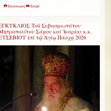
Εκτύπωση
Email
ΕΓΚΥΚΛΙΟΣ Τοῦ Σεβασμιωτάτου
Μητροπολίτου Σάμου καί Ἰκαρίας κ.κ.
ΕΥΣΕΒΙΟΥ ἐπί τῷ Ἁγίῳ Πάσχᾳ 2026