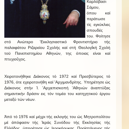
Καρλόβασι
Σάμου,
όπου καί
περάτωσε
τίς εγκύκλιες
σπουδές
του. Φοίτησε
στό Ανώτερο 'Εκκλησιαστικό Φροντιστήριο τής
παλαιφάτου Ριζαρείου Σχολής καί στή Θεολογΐκή Σχολή
τοϋ Πανεπιστημίου Αθηνών, της όποιας είναι καί
πτυχιοΰχος.
Χειροτονήθηκε Διάκονος τό 1972 καί Πρεσβύτερος τό
1976, ότε εχειροτονήθη καί 'Αρχιμανδρίτης. Υπηρέτησε ώς
Διάκονος στήν Ί. 'Αρχιεπισκοπή 'Αθηνών άναπτύξας
σημαντικήν δράσιν εις τόν τομέα του κατηχητικού έργου
μεταξύ τών νέων.
Άπό τό 1976 καί μέχρι τής εκλογής του ώς Μητροπολίτου
μέ άπόφασιν τής Ίεράς Συνόδου τής Εκκλησίας τής
Ελλάδος, ύπηρέτησε ώς Ιεροκήρυκας, Προϊστάμενος τής