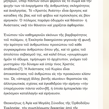
μητέρων, ὑπέρ πάντων ὅσων φέρουν εἰς τό σῶμα καί τήν
ψυχήν των τά ἐνεργήματα τῆς ἀνθρωπίνης σκληρότητος
καί ἀναλγησίας. Τό «Χριστὸς Ἀνέστη» εἶναι ἄρνησις καί
καταδίκη τῆς βίας καί τοῦ φόβου καί πρόσκλησις εἰς βίον
εἰρηνικόν. Ὁ πόλεμος παράγει ὀδυρμόν καί θάνατον· ἡ
Ἀνάστασις νικᾷ τόν θάνατον καί χαρίζεται ἀφθαρσίαν.
Ἐνώπιον τῶν καθημερινῶν εἰκόνων τῆς βαρβαρότητος
τοῦ πολέμου, ἡ Ἐκκλησία διακηρύσσει γεγονυίᾳ τῇ φωνῇ
τήν ἱερότητα τοῦ ἀνθρωπίνου προσώπου τοῦ κάθε
συγκεκριμένου ἀνθρώπου ὅπου γῆς, καί τό χρέος τοῦ
ἀπολύτου σεβασμοῦ της, καί καλεῖ ὅπως «γνωρίσωμεν
ἡμῶν τὸ ἀξίωμα, τιμήσωμεν τὸ ἀρχέτυπον, γνῶμεν τοῦ
μυστηρίου τὴν δύναμιν καὶ ὑπὲρ τίνος Χριστὸς
ἀπέθανε»[7]. Ἡ Ἀνάστασις τοῦ Κυρίου εἶναι
ἀποκατάστασις τοῦ ἀνθρώπου εἰς τήν προαιώνιον κλίσιν
του. Ὡς «ἀπαρχὴ ἄλλης βιοτῆς αἰωνίου» θεραπεύει τάς
ἀλλοτριωτικάς σχέσεις καί ἐγκαθιδρύει τήν εἰρήνην «τὴν
ὑπερέχουσαν πάντα νοῦν»[8], ἡ ὁποία ἐμπερικλείει τήν
ἐγκόσμιον καταλλαγήν καί εἰρήνευσιν.
Θεοκινήτως ἡ Ἁγία καί Μεγάλη Σύνοδος τῆς Ὀρθοδόξου
Ἐκκλησίας, τήν συμπλήρωσιν δεκαετίας ἀπό τῆς