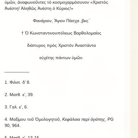
ὑμῶν, ἀναφωνοῦντες τό κοσμοχαρμόσυνον «Χριστὸς
Ἀνέστη! Ἀληθῶς Ἀνέστη ὁ Κύριος!»
Φανάριον, Ἅγιον Πάσχα ,βκς´
† Ὁ Κωνσταντινουπόλεως Βαρθολομαίος
διάπυρος πρός Χριστόν Ἀναστάντα
εὐχέτης πάντων ὑμῶν.
__________
1. Φιλιπ. δ’ 8.
2. Ματθ. ε’, 39.
3. Γαλ. ε’, 6.
4. Μαξίμου τοῦ Ὁμολογητοῦ,
Κεφάλαια περὶ ἀγάπης
, PG
90, 964.
5. Ματθ. ε’, 13-15.