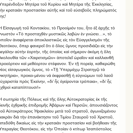
Ὑπερένδοξον Μητέρα τοῦ Κυρίου καὶ Μητέρα τῆς Ἐκκλησίας,
τὴν κραταιὰν προστασίαν αὐτῆς καὶ τοῦ εὐσεβοῦς πληρώματός
της!
Ἡ Εἰσαγωγὴ τοῦ Κοντακίου, τὸ Προοίμιόν του, ἦτο ἐξ ἀρχῆς τὸ
γνωστὸν «Τὸ προσταχθὲν μυστικῶς λαβὼν ἐν γνώσει…», τὸ
ὁποῖον ἀναφέρεται ἀποκλειστικῶς εἰς τὸν Εὐαγγελισμὸν τῆς
Θεοτόκου, ὅπερ φανεροῖ ὅτι ὁ ὅλος ὕμνος προσιδιάζει εἰς τὴν
μεγάλην αὐτὴν ἑορτήν, τῆς ὁποίας καὶ σήμερον ἀκόμη ἡ ὅλη
Ἀκολουθία τῶν «Χαιρετισμῶν» ἀποτελεῖ ὡραῖον καὶ καλλιανθῆ
προεόρτιον καὶ μεθέορτον στέφανον. Ἐν τῇ πορείᾳ, καθιερώθη
νέος εἰσαγωγικὸς ὕμνος, τὸ «Τῇ Ὑπερμάχῳ Στρατηγῷ τὰ
νικητήρια», προκει-μένου νὰ ἐκφρασθῇ ἡ εὐγνώμων τοῦ λαοῦ
εὐχαριστία πρὸς Ἐκείνην, «δι’ ἧς ἐγείρονται τρόπαια», «δι’ ἧς
ἐχθροὶ καταπίπτουσι!»
Ἡ σωτηρία τῆς Πόλεως καὶ τῆς ὅλης Αὐτοκρατορίας ἐκ τῆς
δεινῆς ἐχθρικῆς ἐπιδρομῆς Ἀβάρων καὶ Περσῶν, ἀπουσιάζοντος
τοῦ Αὐτοκράτορος Ἡρακλείου μετὰ τοῦ στρατοῦ, ἀγωνιζομένου
μακρὰν διὰ τὴν ἐπανάκτησιν τοῦ Τιμίου Σταυροῦ τοῦ Χριστοῦ,
ἀπεδόθη δικαίως εἰς τὴν κραταιὰν προστασίαν καὶ βοήθειαν τῆς
Ὑπεραγίας Θεοτόκου, εἰς τὴν Ὁποίαν ὁ κτίτωρ Ἰσαπόστολος