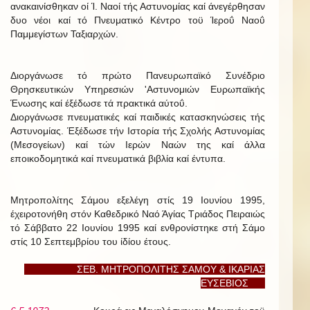
ανακαινίσθηκαν οί Ί. Ναοί τής Αστυνομίας καί άνεγέρθησαν
δυο νέοι καί τό Πνευματικό Κέντρο τοϋ Ίεροΰ Ναοΰ
Παμμεγίστων Ταξιαρχών.
Διοργάνωσε τό πρώτο Πανευρωπαϊκό Συνέδριο
Θρησκευτικών Υπηρεσιών 'Αστυνομιών Ευρωπαϊκής
Ένωσης καί έξέδωσε τά πρακτικά αύτοΰ.
Διοργάνωσε πνευματικές καί παιδικές κατασκηνώσεις τής
Αστυνομίας. Έξέδωσε τήν Ιστορία τής Σχολής Αστυνομίας
(Μεσογείων) καί τών Ιερών Ναών της καί άλλα
εποικοδομητικά καί πνευματικά βιβλία καί έντυπα.
Μητροπολίτης Σάμου εξελέγη στίς 19 Ιουνίου 1995,
έχειροτονήθη στόν Καθεδρικό Ναό Άγίας Τριάδος Πειραιώς
τό Σάββατο 22 Ιουνίου 1995 καί ενθρονίστηκε στή Σάμο
στίς 10 Σεπτεμβρίου του ίδίου έτους.
ΣΕΒ. ΜΗΤΡΟΠΟΛΙΤΗΣ ΣΑΜΟΥ & ΙΚΑΡΙΑΣ
ΕΥΣΕΒΙΟΣ