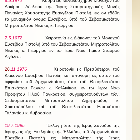
6.5.1972
Κουρά εις Μεγαλόσχημον Μοναχόν τοϋ
Δοκίμου ’Αδελφού τής Ίερας Σταυροπηγιακής Μονής
Παναγίας Χρυσοπηγής Ευαγγέλου Πιστολή, εις ον έδόθη
τό μοναχικόν ονομα Ευσέβιος, ύπό τοΰ Σεβασμιωτάτου
Μητροπολίτου Νίκαιας κ. Γεωργίου.
7.5.1972
Χειροτονία εις Διάκονον τοΰ Μοναχού
Ευσεβίου Πιστολή ύπό τοϋ Σεβασμιωτάτου Μητροπολίτου
Νίκαιας κ. Γεωργίου εν τω Ίερω Ναω Τιμίου Σταυρού
Αιγάλεω.
28.
11.1976
Χειροτονία εις Πρεσβύτερον τοΰ
Διακόνου Ευσεβίου Πιστολή καί άπονομή εις αυτόν τοϋ
όφφικίου τοϋ Αρχιμανδρίτου, ύπό τοΰ Θεοφιλεστάτου
Επισκόπου Ρωγών κ. Καλλινίκου, εν τω Ίερω Ναω
Προφήτου Ήλιού Παγκρατίου, συγχειροτονούντων τών,
Σεβασμιωτάτου Μητροπολίτου Δημητριάδος κ.
Χριστοδούλου καί τοΰ Θεοφιλεστάτου Επισκόπου
Ταλαντίου κ. Αμβροσίου.
19.7.1995
'Εκλογή ύπό τής Ίερας Συνόδου τής
Ιεραρχίας τής ’Εκκλησίας τής 'Ελλάδος τοϋ ’Αρχιμανδρίτου
Εύσεβίου Πιστολή εις Μητροπολίτην τής Ίερας