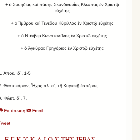
+ ὁ Σουηδίας καὶ πάσης Σκανδιναυΐας Κλεόπας ἐν Χριστῷ
εὐχέτης
+ ὁ Ἴμβρου καὶ Τενέδου Κύριλλος ἐν Χριστῷ εὐχέτης
+ ὁ Ντένβερ Κωνσταντῖνος ἐν Χριστῷ εὐχέτης
+ ὁ Ἀγκύρας Γρηγόριος ἐν Χριστῷ εὐχέτης
_____
1. Ἀποκ. ιδ´, 1-5
2. Θεοτοκάριον, Ἦχος πλ. α΄, τῇ Κυριακῇ ἑσπέρας.
3. Φιλιπ. δ΄, 7.
Εκτύπωση
Email
Tweet
Ε Γ Κ Υ Κ Λ Ι Ο Σ ΤΗΣ ΙΕΡΑΣ