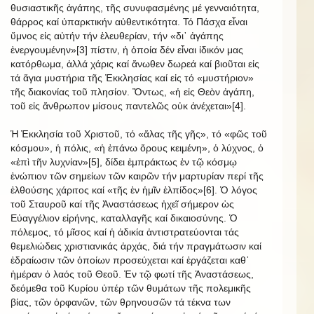
θυσιαστικῆς ἀγάπης, τῆς συνυφασμένης μέ γενναιότητα,
θάρρος καί ὑπαρκτικήν αὐθεντικότητα. Τό Πάσχα εἶναι
ὕμνος εἰς αὐτήν τήν ἐλευθερίαν, τήν «δι᾿ ἀγάπης
ἐνεργουμένην»[3] πίστιν, ἡ ὁποία δέν εἶναι ἰδικόν μας
κατόρθωμα, ἀλλά χάρις καί ἄνωθεν δωρεά καί βιοῦται εἰς
τά ἅγια μυστήρια τῆς Ἐκκλησίας καί εἰς τό «μυστήριον»
τῆς διακονίας τοῦ πλησίον. Ὄντως, «ἡ εἰς Θεὸν ἀγάπη,
τοῦ εἰς ἄνθρωπον μίσους παντελῶς οὐκ ἀνέχεται»[4].
Ἡ Ἐκκλησία τοῦ Χριστοῦ, τό «ἅλας τῆς γῆς», τό «φῶς τοῦ
κόσμου», ἡ πόλις, «ἡ ἐπάνω ὄρους κειμένη», ὁ λύχνος, ὁ
«ἐπὶ τῆν λυχνίαν»[5], δίδει ἐμπράκτως ἐν τῷ κόσμῳ
ἐνώπιον τῶν σημείων τῶν καιρῶν τήν μαρτυρίαν περί τῆς
ἐλθούσης χάριτος καί «τῆς ἐν ἡμῖν ἐλπίδος»[6]. Ὁ λόγος
τοῦ Σταυροῦ καί τῆς Ἀναστάσεως ἠχεῖ σήμερον ὡς
Εὐαγγέλιον εἰρήνης, καταλλαγῆς καί δικαιοσύνης. Ὁ
πόλεμος, τό μῖσος καί ἡ ἀδικία ἀντιστρατεύονται τάς
θεμελιώδεις χριστιανικάς ἀρχάς, διά τήν πραγμάτωσιν καί
ἑδραίωσιν τῶν ὁποίων προσεύχεται καί ἐργάζεται καθ᾿
ἡμέραν ὁ λαός τοῦ Θεοῦ. Ἐν τῷ φωτί τῆς Ἁναστάσεως,
δεόμεθα τοῦ Κυρίου ὑπέρ τῶν θυμάτων τῆς πολεμικῆς
βίας, τῶν ὀρφανῶν, τῶν θρηνουσῶν τά τέκνα των