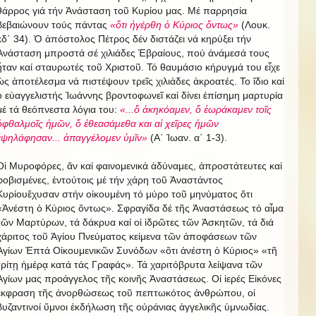
θάρρος γιά τήν Ἀνάσταση τοῦ Κυρίου μας. Μέ παρρησία
βεβαιώνουν τούς πάντας
«ὅτι ἠγέρθη ὁ Κύριος ὄντως»
(Λουκ.
κδ΄ 34). Ὁ ἀπόστολος Πέτρος δέν διστάζει νά κηρύξει τήν
Ἀνάσταση μπροστά σέ χιλιάδες Ἑβραίους, πού ἀνάμεσά τους
ἦταν καί σταυρωτές τοῦ Χριστοῦ. Τό θαυμάσιο κήρυγμά του εἶχε
ὡς ἀποτέλεσμα νά πιστέψουν τρεῖς χιλιάδες ἀκροατές. Το ἴδιο καί
ὁ εὐαγγελιστής Ἰωάννης βροντοφωνεῖ καί δίνει ἐπίσημη μαρτυρία
μέ τά θεόπνεστα λόγια του:
«...ὅ ἀκηκόαμεν, ὅ ἑωράκαμεν τοῖς
ὀφθαλμοῖς ἡμῶν, ὅ ἐθεασάμεθα και αἱ χεῖρες ἡμῶν
ἐψηλάφησαν... ἀπαγγέλομεν ὑμῖν»
(Α΄ Ἰωαν. α΄ 1-3).
Οἱ Μυροφόρες, ἄν καί φαινομενικά ἀδύναμες, ἀπροστάτευτες καί
φοβισμένες, ἐντούτοις μέ τήν χάρη τοῦ Ἀναστάντος
Κυρίουἔχυσαν στήν οἰκουμένη τό μύρο τοῦ μηνύματος ὅτι
«Ἀνέστη ὁ Κύριος ὄντως». Σφραγίδα δέ τῆς Ἀναστάσεως τό αἷμα
τῶν Μαρτύρων, τά δάκρυα καί οἱ ἱδρῶτες τῶν Ἀσκητῶν, τά διά
χάριτος τοῦ Ἁγίου Πνεύματος κείμενα τῶν ἀποφάσεων τῶν
Ἁγίων Ἐπτά Οἰκουμενικῶν Συνόδων «ὅτι ἀνέστη ὁ Κύριος» «τῆ
τρίτῃ ἡμέρᾳ κατά τάς Γραφάς». Τά χαριτόβρυτα λείψανα τῶν
Ἁγίων μας προάγγελος τῆς κοινῆς Ἀναστάσεως. Οἱ ἱερές Εἰκόνες
ἔκφραση τῆς ἀνορθώσεως τοῦ πεπτωκότος ἀνθρώπου, οἱ
βυζαντινοί ὕμνοι ἐκδήλωση τῆς οὐράνιας ἀγγελικῆς ὑμνωδίας.