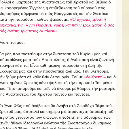
Πολλοί οἱ μάρτυρες τῆς Ἀναστάσεως τοῦ Χριστοῦ καί βέβαια ὁ
λευκοφορεμένος Ἄγγελος ἡ ἐπιβεβαίωση τοῦ οὐρανοῦ στις
Μυροφόρες σύμφωνα μέ τούς Εὐαγγελιστές καί τήν Θεοτόκο
κατά τήν παράδοση, καθώς ψάλλουμε:
«Ὁ ἄγγελος ἐβόα τῇ
Κεχαριτωμένη, Ἁγνή Παρθένε, χαῖρε, και πάλιν ἐρῷ, χαῖρε· ὁ σός
Υἱός ἀνέστη τριήμερος ἐκ τάφου».
Ἀγαπητοί μου,
Για μᾶς πού πιστεύουμε στήν Ἀνάσταση τοῦ Κυρίου μας καί
ζοῦμε αἰῶνες μετά τούς Ἀποστόλους, ἡ Ἀνάσταση εἶναι ζωντανή
πραγματικότητα. Εἶναι καθημερινή παρουσία στή ζωή τῆς
Ἐκκλησίας μας καί στήν προσωπική ζωή μας. Τήν βλέπουμε,
τήν ζοῦμε μέσα σέ κάθε θεία Λειτουργία. Ζοῦμε
«ἐν Χριστῷ»
και ὁ
Ἀναστημένος Χριστός κάνει ψηλαφητή τήν παρουσία Του μέσα
μας. Ἔτσι μποροῦμε καί μεῖς νά δίνουμε μέ θάρρος τήν μαρτυρία
τῆς Ἀναστάσεως τοῦ Χριστοῦ παντοῦ καί πάντοτε.
Το Ἅγιο Φῶς πού ἀνάβει και θα ἀνάβει στό Ζωοδόχο Τάφο τοῦ
Χριστοῦ μας, ἀποτελεῖ καί σήμερα μιά ἀτράνταχτη ἀπόδειξη τοῦ
μέγιστου γεγονότος τῶν αἰώνων, ἀπόδειξη τῆς ἀδυναμίας τῶν
κενῶν ἄθεων ἰδεολογιῶν ἐνώπιον τῆς Ζωοπαρόχου δυνάμεως
τοῦ Κενοῦ Τάφου. Ἡ δέ εἰρήνη ἡ ἐκπηγάσασα ἐκ τῆς