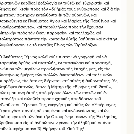
Χριστιανῶν καρδίας! Δοξολογία ἐν ταὐτῷ καὶ εὐχαριστία καὶ
δέησις καὶ ἱκεσία πρὸς τὸν «δι’ ἡμᾶς τοὺς ἀνθρώπους καὶ διὰ τὴν
ἡμετέραν σωτηρίαν κατελθόντα ἐκ τῶν οὐρανῶν, καὶ
σαρκωθέντα ἐκ Πνεύματος Ἁγίου καὶ Μαρίας τῆς Παρθένου καὶ
ἐνανθρωπήσαντα», καὶ παραλλήλως πρὸς τὴν ἔχουσαν
Μητρικὴν πρὸς τὸν Θεὸν παρρησίαν καὶ πολλαχῶς καὶ
πολυτρόπως πάντοτε τὴν κραταιὰν Αὐτῆς βοήθειαν καὶ σκέπην
δαψιλεύουσαν εἰς τὸ εὐσεβὲς Γένος τῶν Ὀρθοδόξων.
Ὁ Ἀκάθιστος Ὕμνος καλεῖ κάθε πιστὸν νὰ γρηγορῇ καὶ νὰ
παραμένῃ ὀρθὸς καὶ εὐσταλής, ἐν ταπεινώσει καὶ προσευχῇ,
ἐνώπιον τῶν μεγάλων προκλήσεων τῆς ἐποχῆς μας, εἰς τὰς
δυστήνους ἡμέρας τῶν πολλῶν ἀναταράξεων καὶ πολεμικῶν
συρράξεων, τὰς ὁποίας διέρχεται κατ’ αὐτὰς ἡ ἀνθρωπότης. Ἂς
δεηθῶμεν ἐκτενῶς, ὅπως ἡ Μήτηρ τῆς «Εἰρήνης τοῦ Θεοῦ»,
φιλοτιμουμένη ἐκ τῆς ἀπὸ μέρους ὅλων τῶν πιστῶν καὶ ἐν
κατανύξει καὶ εὐλαβείᾳ προσευχητικῆς ἀποδόσεως τοῦ
«Ἀκαθίστου Ὕμνου» Της, ἐνεργήσῃ καὶ αὖθις ὡς «Ὑπέρμαχος
Στρατηγὸς» παντὸς ἀδικουμένου καὶ κινδυνεύοντος, καὶ ὡς
Σκέπη κραταιὰ τῶν ἀνὰ τὴν Οἰκουμένην τέκνων τῆς Ἐκκλησίας,
βραβεύουσα εἰς τὸ ἀνθρώπινον γένος τὴν ἀληθῆ καὶ «πάντα
νοῦν ὑπερέχουσαν»[3] Εἰρήνην τοῦ Υἱοῦ Της!