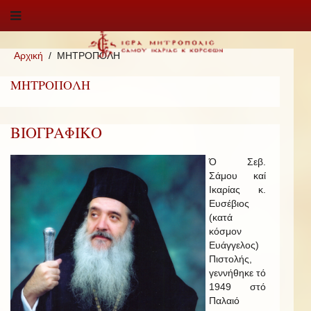
Αρχική
ΜΗΤΡΟΠΟΛΗ
ΜΗΤΡΟΠΟΛΗ
ΒΙΟΓΡΑΦΙΚΟ
Ό Σεβ.
Σάμου καί
Ικαρίας κ.
Ευσέβιος
(κατά
κόσμον
Ευάγγελος)
Πιστολής,
γεννήθηκε τό
1949 στό
Παλαιό