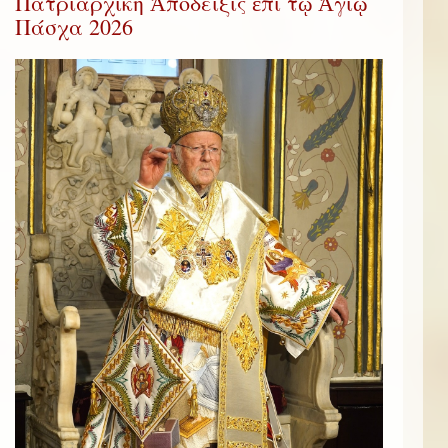
Πατριαρχική Ἀπόδειξις ἐπί τῷ Ἁγίῳ
Πάσχα 2026