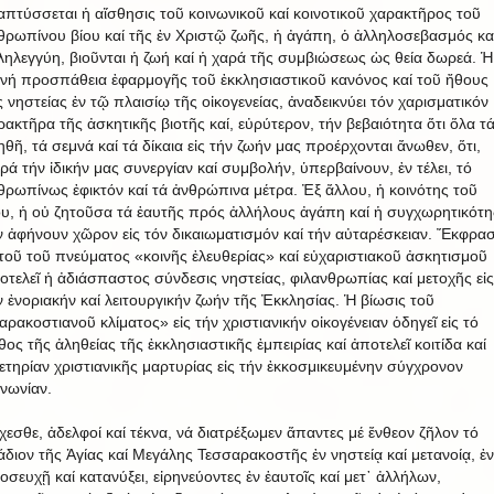
απτύσσεται ἡ αἴσθησις τοῦ κοινωνικοῦ καί κοινοτικοῦ χαρακτῆρος τοῦ
θρωπίνου βίου καί τῆς ἐν Χριστῷ ζωῆς, ἡ ἀγάπη, ὁ ἀλληλοσεβασμός κα
ληλεγγύη, βιοῦνται ἡ ζωή καί ἡ χαρά τῆς συμβιώσεως ὡς θεία δωρεά. Ἡ
ινή προσπάθεια ἐφαρμογῆς τοῦ ἐκκλησιαστικοῦ κανόνος καί τοῦ ἤθους
ς νηστείας ἐν τῷ πλαισίῳ τῆς οἰκογενείας, ἀναδεικνύει τόν χαρισματικόν
ρακτῆρα τῆς ἀσκητικῆς βιοτῆς καί, εὐρύτερον, τήν βεβαιότητα ὅτι ὅλα τ
ηθῆ, τά σεμνά καί τά δίκαια εἰς τήν ζωήν μας προέρχονται ἄνωθεν, ὅτι,
ρά τήν ἰδικήν μας συνεργίαν καί συμβολήν, ὑπερβαίνουν, ἐν τέλει, τό
θρωπίνως ἐφικτόν καί τά ἀνθρώπινα μέτρα. Ἐξ ἄλλου, ἡ κοινότης τοῦ
ου, ἡ οὐ ζητοῦσα τά ἑαυτῆς πρός ἀλλήλους ἀγάπη καί ἡ συγχωρητικότη
ν ἀφήνουν χῶρον εἰς τόν δικαιωματισμόν καί τήν αὐταρέσκειαν. Ἔκφρασ
τοῦ τοῦ πνεύματος «κοινῆς ἐλευθερίας» καί εὐχαριστιακοῦ ἀσκητισμοῦ
οτελεῖ ἡ ἀδιάσπαστος σύνδεσις νηστείας, φιλανθρωπίας καί μετοχῆς εἰς
ν ἐνοριακήν καί λειτουργικήν ζωήν τῆς Ἐκκλησίας. Ἡ βίωσις τοῦ
αρακοστιανοῦ κλίματος» εἰς τήν χριστιανικήν οἰκογένειαν ὁδηγεῖ εἰς τό
θος τῆς ἀληθείας τῆς ἐκκλησιαστικῆς ἐμπειρίας καί ἀποτελεῖ κοιτίδα καί
ετηρίαν χριστιανικῆς μαρτυρίας εἰς τήν ἐκκοσμικευμένην σύγχρονον
ινωνίαν.
χεσθε, ἀδελφοί καί τέκνα, νά διατρέξωμεν ἅπαντες μέ ἔνθεον ζῆλον τό
άδιον τῆς Ἁγίας καί Μεγάλης Τεσσαρακοστῆς ἐν νηστείᾳ καί μετανοίᾳ, ἐν
οσευχῇ καί κατανύξει, εἰρηνεύοντες ἐν ἑαυτοῖς καί μετ᾿ ἀλλήλων,