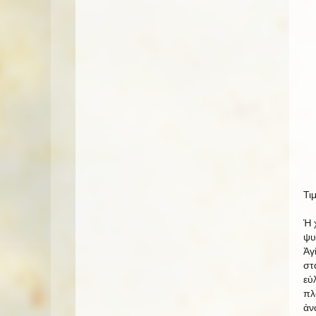
Τι
Ἡ 
ψυ
Ἁγ
στ
εὐ
πλ
ἀν