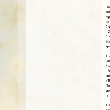
Πο
το
πρ
κα
δι
«ἐ
ἡ 
ἐλ
ἔμ
Ἡ 
ψυ
ἠκ
μέ
το
«Ἐ
Πα
τή
[2]
Χθ