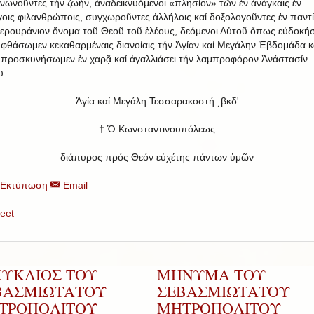
ινωνοῦντες τήν ζωήν, ἀναδεικνυόμενοι «πλησίον» τῶν ἐν ἀνάγκαις ἐν
γοις φιλανθρώποις, συγχωροῦντες ἀλλήλοις καί δοξολογοῦντες ἐν παντί
ερουράνιον ὄνομα τοῦ Θεοῦ τοῦ ἐλέους, δεόμενοι Αὐτοῦ ὅπως εὐδοκή
 φθάσωμεν κεκαθαρμέναις διανοίαις τήν Ἁγίαν καί Μεγάλην Ἑβδομάδα κ
 προσκυνήσωμεν ἐν χαρᾷ καί ἀγαλλιάσει τήν λαμπροφόρον Ἀνάστασίν
υ.
Ἁγία καί Μεγάλη Τεσσαρακοστή ͵βκδʹ
† Ὁ Κωνσταντινουπόλεως
διάπυρος πρός Θεόν εὐχέτης πάντων ὑμῶν
Εκτύπωση
Email
eet
ΚΥΚΛΙΟΣ ΤΟΥ
ΜΗΝΥΜΑ ΤΟΥ
ΒΑΣΜΙΩΤΑΤΟΥ
ΣΕΒΑΣΜΙΩΤΑΤΟΥ
ΤΡΟΠΟΛΙΤΟΥ
ΜΗΤΡΟΠΟΛΙΤΟΥ