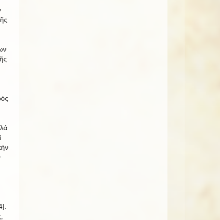
ν
τῆς
ων
ῆς
ρός
λλά
ί
κήν
ν
].
,