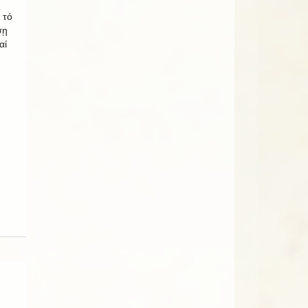
 τό
σῃ
αί