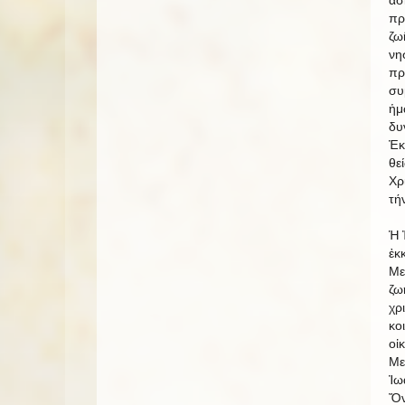
ἀσ
πρ
ζω
νη
πρ
συ
ἡμ
δυ
Ἐκ
θε
Χρ
τή
Ἡ 
ἐκ
Με
ζω
χρ
κο
οἰ
Με
Ἰω
Ὄν