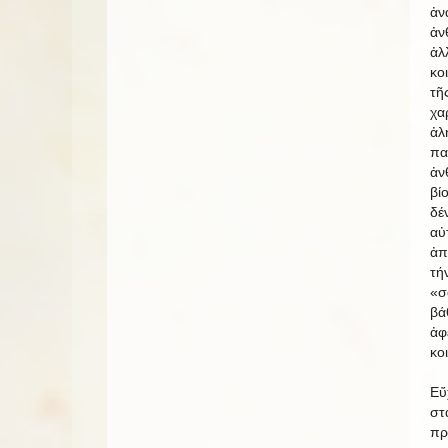
ἀν
ἀν
ἀλ
κο
τῆ
χα
ἀλ
πα
ἀν
βί
δέ
αὐ
ἀπ
τή
«σ
βά
ἀφ
κο
Εὔ
στ
πρ