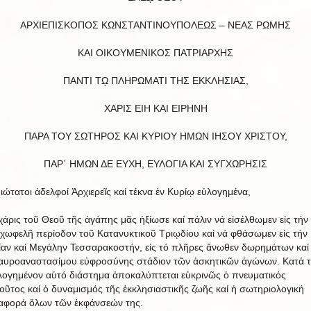
ΑΡΧΙΕΠΙΣΚΟΠΟΣ ΚΩΝΣΤΑΝΤΙΝΟΥΠΟΛΕΩΣ – ΝΕΑΣ ΡΩΜΗΣ
ΚΑΙ ΟΙΚΟΥΜΕΝΙΚΟΣ ΠΑΤΡΙΑΡΧΗΣ
ΠΑΝΤΙ Τῼ ΠΛΗΡΩΜΑΤΙ ΤΗΣ ΕΚΚΛΗΣΙΑΣ,
ΧΑΡΙΣ ΕΙΗ ΚΑΙ ΕΙΡΗΝΗ
ΠΑΡΑ ΤΟΥ ΣΩΤΗΡΟΣ ΚΑΙ ΚΥΡΙΟΥ ΗΜΩΝ ΙΗΣΟΥ ΧΡΙΣΤΟΥ,
ΠΑΡ᾿ HΜΩΝ ΔΕ ΕΥΧΗ, ΕΥΛΟΓΙΑ ΚΑΙ ΣΥΓΧΩΡΗΣΙΣ
μιώτατοι ἀδελφοί Ἀρχιερεῖς καί τέκνα ἐν Κυρίῳ εὐλογημένα,
χάρις τοῦ Θεοῦ τῆς ἀγάπης μᾶς ἠξίωσε καί πάλιν νά εἰσέλθωμεν εἰς τήν
χωφελῆ περίοδον τοῦ Κατανυκτικοῦ Τριῳδίου καί νά φθάσωμεν εἰς τήν
ίαν καί Μεγάλην Τεσσαρακοστήν, εἰς τό πλῆρες ἄνωθεν δωρημάτων καί
αυροαναστασίμου εὐφροσύνης στάδιον τῶν ἀσκητικῶν ἀγώνων. Κατά 
λογημένον αὐτό διάστημα ἀποκαλύπτεται εὐκρινῶς ὁ πνευματικός
οῦτος καί ὁ δυναμισμός τῆς ἐκκλησιαστικῆς ζωῆς καί ἡ σωτηριολογική
αφορά ὅλων τῶν ἐκφάνσεών της.