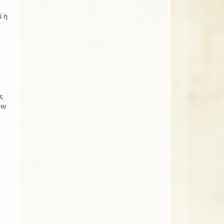
ί ἡ
ά
ς
ιν