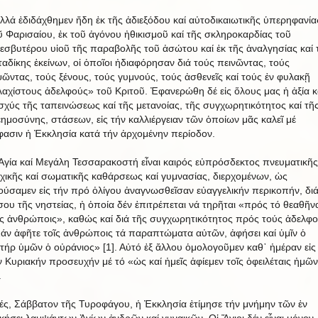
λλά ἐδιδάχθημεν ἤδη ἐκ τῆς ἀδιεξόδου καί αὐτοδικαιωτικῆς ὑπερηφανία
ῦ Φαρισαίου, ἐκ τοῦ ἀγόνου ἠθικισμοῦ καί τῆς σκληροκαρδίας τοῦ
εσβυτέρου υἱοῦ τῆς παραβολῆς τοῦ ἀσώτου καί ἐκ τῆς ἀναλγησίας καί 
ταδίκης ἐκείνων, οἱ ὁποῖοι ἠδιαφόρησαν διά τούς πεινῶντας, τούς
ψῶντας, τούς ξένους, τούς γυμνούς, τούς ἀσθενεῖς καί τούς ἐν φυλακῇ
λαχίστους ἀδελφούς» τοῦ Κριτοῦ. Ἐφανερώθη δέ εἰς ὅλους μας ἡ ἀξία κ
ἰσχύς τῆς ταπεινώσεως καί τῆς μετανοίας, τῆς συγχωρητικότητος καί τῆ
εημοσύνης, στάσεων, εἰς τήν καλλιέργειαν τῶν ὁποίων μᾶς καλεῖ μέ
φασιν ἡ Ἐκκλησία κατά τήν ἀρχομένην περίοδον.
Ἁγία καί Μεγάλη Τεσσαρακοστή εἶναι καιρός εὐπρόσδεκτος πνευματικῆς
χικῆς καί σωματικῆς καθάρσεως καί γυμνασίας, διερχομένων, ὡς
ούσαμεν εἰς τήν πρό ὀλίγου ἀναγνωσθεῖσαν εὐαγγελικήν περικοπήν, δι
σου τῆς νηστείας, ἡ ὁποία δέν ἐπιτρέπεται νά τηρῆται «πρός τό θεαθῆνα
ῖς ἀνθρώποις», καθώς καί διά τῆς συγχωρητικότητος πρός τούς ἀδελφο
άν ἀφῆτε τοῖς ἀνθρώποις τά παραπτώματα αὐτῶν, ἀφήσει καί ὑμῖν ὁ
τήρ ὑμῶν ὁ οὐράνιος» [1]. Αὐτό ἐξ ἄλλου ὁμολογοῦμεν καθ᾿ ἡμέραν εἰς
ν Κυριακήν προσευχήν μέ τό «ὡς καί ἡμεῖς ἀφίεμεν τοῖς ὀφειλέταις ἡμῶ
.
ές, Σάββατον τῆς Τυροφάγου, ἡ Ἐκκλησία ἐτίμησε τήν μνήμην τῶν ἐν