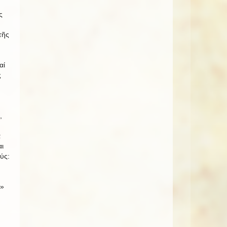
ς
τῆς
αί
ς
,
ά
ι
ύς:
ν»