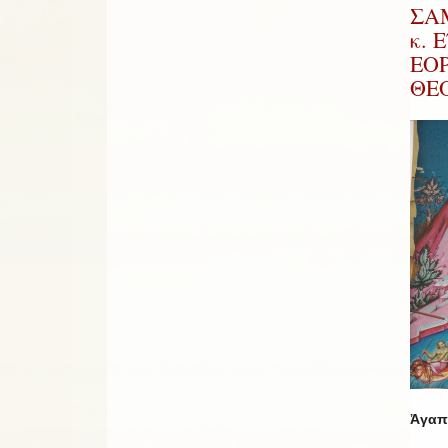
ΣΑΜ
κ. 
ΕΟ
ΘΕ
Ἀγαπη