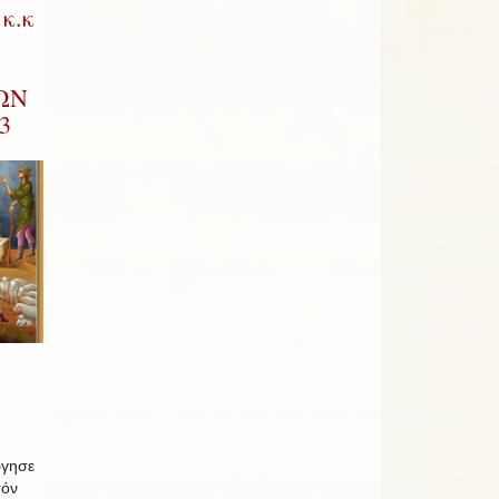
κ.κ
ΩΝ
3
ργησε
τόν