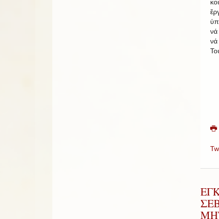
κο
ἔρ
ὑπ
νά
νά
Το
Tw
ΕΓ
ΣΕ
ΜΗ