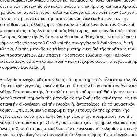
κήσει λαμψάντων Ἁγίων ἀνδρῶν καί γυναικῶν. Οἱ Ἅγιοι δέν εἶναι μόνον
ότυπα τῶν πιστῶν εἰς τόν καλόν ἀγῶνα τῆς ἐν Χριστῷ καί κατά Χριστό
ῆς, ἀλλά καί συνοδοιπόροι, φίλοι καί ἀρωγοί εἰς τόν ἀσκητικόν δόλιχον 
στείας, τῆς μετανοίας καί τῆς ταπεινώσεως. Δέν εἴμεθα μόνοι εἰς τήν
οσπάθειάν μας, ἀλλά ἔχομεν εὐδοκοῦντα καί εὐλογοῦντα τόν Θεόν καί
μπαραστάτας τούς Ἁγίους καί τούς Μάρτυρας, μεσίτριαν δέ ὑπέρ πάντ
ῶν πρός Κύριον τήν Ἁγιόπρωτον Θεοτόκον. Ἡ ἁγιότης εἶναι τεκμήριον τ
νάμεως τῆς χάριτος τοῦ Θεοῦ καί τῆς συνεργίας τοῦ ἀνθρώπου, ἐν τῇ
κλησίᾳ, διά τῆς μετοχῆς εἰς τά ἱερά μυστήρια καί διά τῆς τηρήσεως τῶν
ίων προσταγμάτων. Δέν ὑπάρχει «ἀδάπανος εὐλάβεια» καί «εὔκολος
ιστιανισμός», οὔτε «πλατεῖα πύλη» καί «εὔχωρος ὁδός», ἀπάγουσαι π
ν οὐράνιον Βασιλείαν [3].
Ἐκκλησία συνεχῶς μᾶς ὑπενθυμίζει ὅτι ἡ σωτηρία δέν εἶναι ἀτομικόν, ἀ
κλησιαστικόν γεγονός, κοινόν ἄθλημα. Κατά τήν θεοσκέπαστον Ἁγίαν κα
γάλην Τεσσαρακοστήν, ἀποκαλύπτεται ἡ καθοριστική διά τήν πνευματι
ήν τοῦ πιστοῦ σημασία τῆς μετοχῆς εἰς τήν ζωήν τῆς κοινότητος, εἰς τή
ιστιανικήν οἰκογένειαν καί τήν ἐνορίαν ἤ, ἀντιστοίχως, εἰς τό μοναστικόν
ινόβιον. Ἐπιθυμοῦμεν νά ἐξάρωμεν τήν λειτουργίαν τῆς χριστιανικῆς
κογενείας ὡς κοινότητος ζωῆς διά τήν βίωσιν τῆς πνευματικότητος τῆς
γάλης Τεσσαρακοστῆς. Ὁ ἐν Ἁγίοις προκάτοχος τῆς ἡμῶν Μετριότητος
άννης ὁ Χρυσόστομος ἀπεκάλεσε τήν οἰκογένειαν «Ἐκκλησίαν μικράν»[4
τως, εἰς τήν οἰκογένειαν συντελεῖται ἐκκλησιοποίησις τῆς ὑπάρξεώς μας