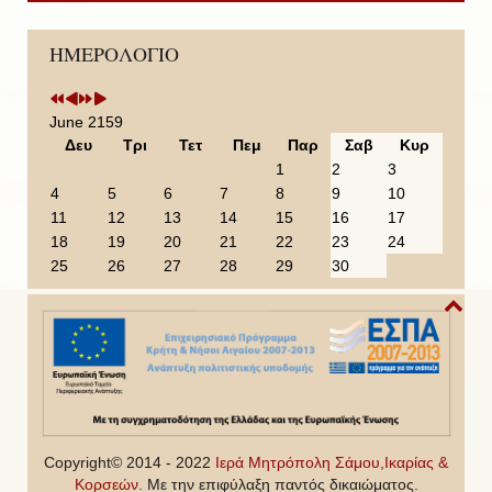
P
P
N
N
ΗΜΕΡΟΛΟΓΙΟ
r
r
e
e
e
e
x
x
v
v
t
t
i
i
Y
M
June 2159
o
o
e
o
Δευ
Τρι
Τετ
Πεμ
Παρ
Σαβ
Κυρ
u
u
a
n
1
2
3
s
s
r
t
4
5
6
7
8
9
10
Y
M
h
11
12
13
14
15
16
17
e
o
18
19
20
21
22
23
24
a
n
25
26
27
28
29
30
r
t
h
Copyright© 2014 - 2022
Ιερά Μητρόπολη Σάμου,Ικαρίας &
Κορσεών
. Με την επιφύλαξη παντός δικαιώματος.