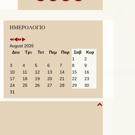
Previous
Previous
Next
Next
ΗΜΕΡΟΛΟΓΙΟ
Year
Month
Year
Month
August 2026
Δευ
Τρι
Τετ
Πεμ
Παρ
Σαβ
Κυρ
1
2
3
4
5
6
7
8
9
10
11
12
13
14
15
16
17
18
19
20
21
22
23
24
25
26
27
28
29
30
31