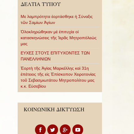
ΔΕΛΤΙΑ ΤΥΠΟΥ
Με λαμπρότητα ἑορτάσθηκε ἡ Σύναξις
τῶν Σαμίων Ἁγίων
Ὁλοκληρώθηκαν μὲ ἐπιτυχία οἱ
κατασκηνώσεις τῆς Ἱερᾶς Μητροπόλεώς
μας
ΕΥΧΕΣ ΣΤΟΥΣ ΕΠΙΤΥΧΟΝΤΕΣ ΤΩΝ
ΠΑΝΕΛΛΗΝΙΩΝ
Ἑορτὴ τῆς Ἁγίας Μαρκέλλης καὶ 31η
ἐπέτειος τῆς εἰς Ἐπίσκοπον Χειροτονίας
τοῦ Σεβασμιωτάτου Μητροπολίτου μας
κ.κ. Εὐσεβίου
ΚΟΙΝΩΝΙΚΗ ΔΙΚΤΥΩΣΗ