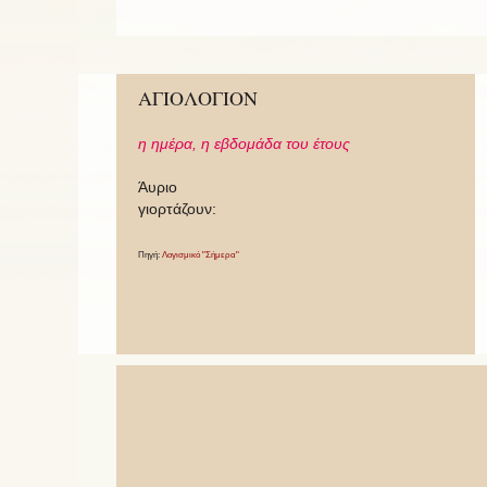
ΑΓΙΟΛΟΓΙΟΝ
η ημέρα,
η εβδομάδα του έτους
Άυριο
γιορτάζουν:
Πηγή:
Λογισμικό "Σήμερα"