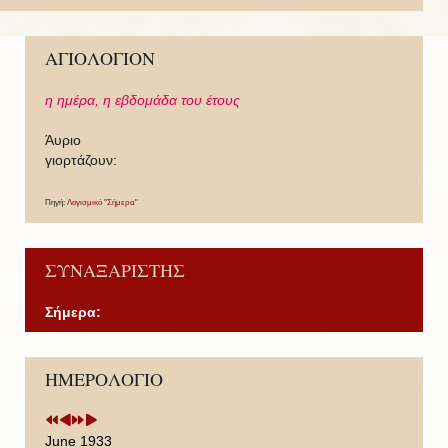
ΑΓΙΟΛΟΓΙΟΝ
η ημέρα,
η εβδομάδα του έτους
Άυριο
γιορτάζουν:
Πηγή:
Λογισμικό "Σήμερα"
ΣΥΝΑΞΑΡΙΣΤΗΣ
Σήμερα:
P
P
N
N
ΗΜΕΡΟΛΟΓΙΟ
r
r
e
e
e
e
x
x
v
v
t
t
i
i
Y
M
June 1933