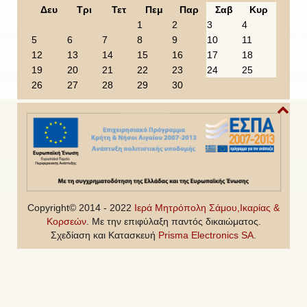
o
o
e
o
Δευ
Τρι
Τετ
Πεμ
Παρ
Σαβ
Κυρ
u
u
a
n
1
2
3
4
s
s
r
t
5
6
7
8
9
10
11
Y
M
h
12
13
14
15
16
17
18
e
o
19
20
21
22
23
24
25
a
n
26
27
28
29
30
r
t
h
Copyright© 2014 - 2022
Ιερά Μητρόπολη Σάμου,Ικαρίας &
Κορσεών
. Με την επιφύλαξη παντός δικαιώματος.
Σχεδίαση και Κατασκευή
Prisma Electronics SA
.