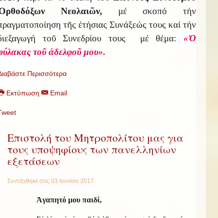
Ὀρθοδόξων Νεολαιῶν,
μέ σκοπό τήν
πραγματοποίηση τῆς ἐτήσιας Συνάξεώς τους καί τήν
διεξαγωγή τοῦ Συνεδρίου τους μέ θέμα:
«Ὁ
φύλακας τοῦ ἀδελφοῦ μου».
Διαβάστε Περισσότερα
Εκτύπωση
Email
Tweet
Επιστολή του Μητροπολίτου μας για
τους υποψηφίους των πανελληνίων
εξετάσεων
Συντάχθηκε στις
03 Ιουνίου 2017
.
Ἀγαπητό μου παιδί,