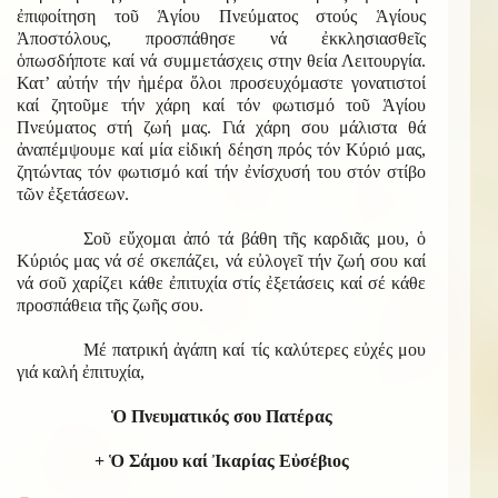
ἐπιφοίτηση τοῦ Ἁγίου Πνεύματος στούς Ἁγίους
Ἀποστόλους, προσπάθησε νά ἐκκλησιασθεῖς
ὁπωσδήποτε καί νά συμμετάσχεις στην θεία Λειτουργία.
Κατ’ αὐτήν τήν ἡμέρα ὅλοι προσευχόμαστε γονατιστοί
καί ζητοῦμε τήν χάρη καί τόν φωτισμό τοῦ Ἁγίου
Πνεύματος στή ζωή μας. Γιά χάρη σου μάλιστα θά
ἀναπέμψουμε καί μία εἰδική δέηση πρός τόν Κύριό μας,
ζητώντας τόν φωτισμό καί τήν ἐνίσχυσή του στόν στίβο
τῶν ἐξετάσεων.
Σοῦ εὔχομαι ἀπό τά βάθη τῆς καρδιᾶς μου, ὁ
Κύριός μας νά σέ σκεπάζει, νά εὐλογεῖ τήν ζωή σου καί
νά σοῦ χαρίζει κάθε ἐπιτυχία στίς ἐξετάσεις καί σέ κάθε
προσπάθεια τῆς ζωῆς σου.
Μέ πατρική ἀγάπη καί τίς καλύτερες εὐχές μου
γιά καλή ἐπιτυχία,
Ὁ Πνευματικός σου Πατέρας
+ Ὁ Σάμου καί Ἰκαρίας Εὐσέβιος