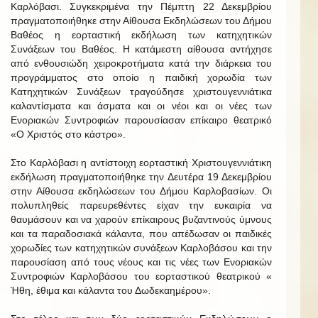
Καρλόβασι. Συγκεκριμένα την Πέμπτη 22 Δεκεμβρίου
πραγματοποιήθηκε στην Αίθουσα Εκδηλώσεων του Δήμου
Βαθέος η εορταστική εκδήλωση των κατηχητικών
Συνάξεων του Βαθέος. Η κατάμεστη αίθουσα αντήχησε
από ενθουσιώδη χειροκροτήματα κατά την διάρκεια του
προγράμματος στο οποίο η παιδική χορωδία των
Κατηχητικών Συνάξεων τραγούδησε χριστουγεννιάτικα
καλαντίσματα και άσματα και οι νέοι και οι νέες των
Ενοριακών Συντροφιών παρουσίασαν επίκαιρο θεατρικό
«Ο Χριστός στο κάστρο».
Στο Καρλόβασι η αντίστοιχη εορταστική Χριστουγεννιάτικη
εκδήλωση πραγματοποιήθηκε την Δευτέρα 19 Δεκεμβρίου
στην Αίθουσα εκδηλώσεων του Δήμου Καρλοβασίων. Οι
πολυπληθείς παρευρεθέντες είχαν την ευκαιρία να
θαυμάσουν και να χαρούν επίκαιρους βυζαντινούς ύμνους
και τα παραδοσιακά κάλαντα, που απέδωσαν οι παιδικές
χορωδίες των κατηχητικών συνάξεων Καρλοβάσου και την
παρουσίαση από τους νέους και τις νέες των Ενοριακών
Συντροφιών Καρλοβάσου του εορταστικού θεατρικού «
Ήθη, έθιμα και κάλαντα του Δωδεκαημέρου».