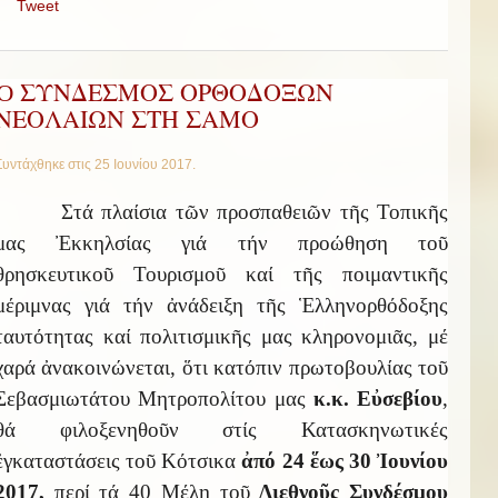
Tweet
Ὁ ΣΥΝΔΕΣΜΟΣ ΟΡΘΟΔΟΞΩΝ
ΝΕΟΛΑΙΩΝ ΣΤΗ ΣΑΜΟ
Συντάχθηκε στις
25 Ιουνίου 2017
.
Στά πλαίσια τῶν προσπαθειῶν τῆς Τοπικῆς
μας Ἐκκηλσίας γιά τήν προώθηση τοῦ
θρησκευτικοῦ Τουρισμοῦ καί τῆς ποιμαντικῆς
μέριμνας γιά τήν ἀνάδειξη τῆς Ἑλληνορθόδοξης
ταυτότητας καί πολιτισμικῆς μας κληρονομιᾶς, μέ
χαρά ἀνακοινώνεται, ὅτι κατόπιν πρωτοβουλίας τοῦ
Σεβασμιωτάτου Μητροπολίτου μας
κ.κ. Εὐσεβίου
,
θά φιλοξενηθοῦν στίς Κατασκηνωτικές
ἐγκαταστάσεις τοῦ Κότσικα
ἀπό 24 ἕως 30 Ἰουνίου
2017,
περί τά 40 Μέλη τοῦ
Διεθνοῦς Συνδέσμου