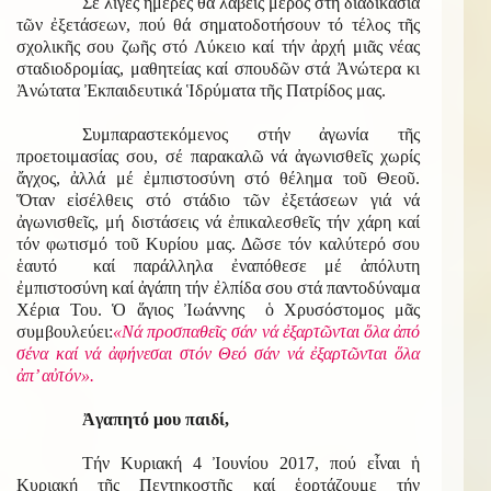
Σέ λίγες ἡμέρες θά λάβεις μέρος στή διαδικασία
τῶν ἐξετάσεων, πού θά σηματοδοτήσουν τό τέλος τῆς
σχολικῆς σου ζωῆς στό Λύκειο καί τήν ἀρχή μιᾶς νέας
σταδιοδρομίας, μαθητείας καί σπουδῶν στά Ἀνώτερα κι
Ἀνώτατα Ἐκπαιδευτικά Ἱδρύματα τῆς Πατρίδος μας.
Συμπαραστεκόμενος στήν ἀγωνία τῆς
προετοιμασίας σου, σέ παρακαλῶ νά ἀγωνισθεῖς χωρίς
ἄγχος, ἀλλά μέ ἐμπιστοσύνη στό θέλημα τοῦ Θεοῦ.
Ὅταν εἰσέλθεις στό στάδιο τῶν ἐξετάσεων γιά νά
ἀγωνισθεῖς
, μή διστάσεις νά ἐπικαλεσθεῖς τήν χάρη καί
τόν φωτισμό τοῦ Κυρίου μας.
Δῶσε τόν καλύτερό σου
ἑαυτό καί παράλληλα ἐναπόθεσε μέ ἀπόλυτη
ἐμπιστοσύνη καί ἀγάπη τήν ἐλπίδα σου στά παντοδύναμα
Χέρια Του.
Ὁ ἅγιος Ἰωάννης ὁ Χρυσόστομος μᾶς
συμβουλεύει:
«Νά προσπαθεῖς σάν νά ἐξαρτῶνται ὅλα ἀπό
σένα καί νά ἀφήνεσαι στόν Θεό σάν νά ἐξαρτῶνται ὅλα
ἀπ’ αὐτόν».
Ἀγαπητό μου παιδί,
Τήν Κυριακή 4 Ἰουνίου 2017, πού εἶναι ἡ
Κυριακή τῆς Πεντηκοστῆς καί ἑορτάζουμε τήν