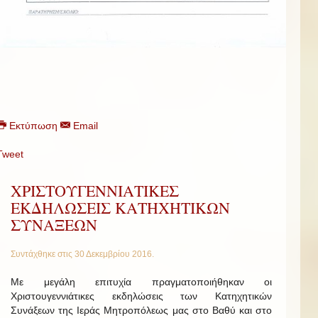
Εκτύπωση
Email
Tweet
ΧΡΙΣΤΟΥΓΕΝΝΙΑΤΙΚΕΣ
ΕΚΔΗΛΩΣΕΙΣ ΚΑΤΗΧΗΤΙΚΩΝ
ΣΥΝΑΞΕΩΝ
Συντάχθηκε στις
30 Δεκεμβρίου 2016
.
Με μεγάλη επιτυχία πραγματοποιήθηκαν οι
Χριστουγεννιάτικες εκδηλώσεις των Κατηχητικών
Συνάξεων της Ιεράς Μητροπόλεως μας στο Βαθύ και στο