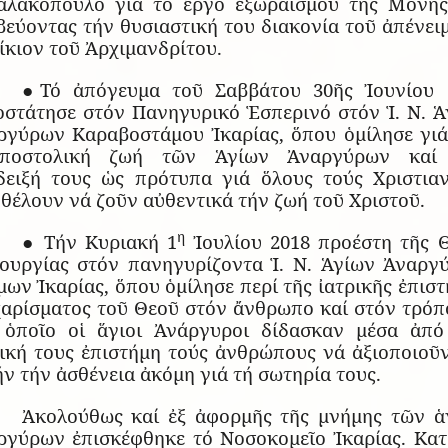
αλακόπουλο γιά τό ἔργο ἐξωραϊσμοῦ τῆς Μονῆς
εύοντας τήν θυσιαστική του διακονία τοῦ ἀπένει
ίκιον τοῦ Ἀρχιμανδρίτου.
●Τό ἀπόγευμα τοῦ Σαββάτου 30ῆς Ἰουνίου 
οστάτησε στόν Πανηγυρικό Ἑσπερινό στόν Ἱ. Ν. Ἁ
ργύρων Καραβοστάμου Ἰκαρίας, ὅπου ὁμίλησε γιά
αποστολική ζωή τῶν Ἁγίων Ἀναργύρων καί
δειξή τους ὡς πρότυπα γιά ὅλους τούς Χριστιαν
θέλουν νά ζοῦν αὐθεντικά τήν ζωή τοῦ Χριστοῦ.
η
● Τήν Κυριακή 1
Ἰουλίου 2018 προέστη τῆς Θ
τουργίας στόν πανηγυρίζοντα Ἱ. Ν. Ἁγίων Ἀναργ
ων Ἰκαρίας, ὅπου ὁμίλησε περί τῆς ἰατρικῆς ἐπισ
χαρίσματος τοῦ Θεοῦ στόν ἄνθρωπο καί στόν τρόπο
 ὁποῖο οἱ ἅγιοι Ἀνάργυροι δίδασκαν μέσα ἀπό
ρική τους ἐπιστήμη τούς ἀνθρώπους νά ἀξιοποιοῦν
ν τήν ἀσθένεια ἀκόμη γιά τή σωτηρία τους.
Ἀκολούθως καί ἐξ ἀφορμῆς τῆς μνήμης τῶν ἁ
ργύρων ἐπισκέφθηκε τό Νοσοκομεῖο Ἰκαρίας. Κατ