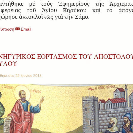
αντήθηκε μέ τούς Ἐφημερίους τῆς Ἀρχιερατ
ιφερείας τοῦ Ἁγίου Κηρύκου καί τό ἀπόγ
χώρησε ἀκτοπλοϊκῶς γιά τήν Σάμο.
τύπωση
Email
ΝΗΓΥΡΙΚΟΣ ΕΟΡΤΑΣΜΟΣ ΤΟΥ ΑΠΟΣΤΟΛΟ
ΥΛΟΥ
θηκε στις
25 Ιουνίου 2018
.