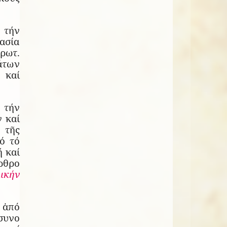
 τήν
ασία
ρωτ.
άτων
 καί
 τήν
 καί
 τῆς
ό τό
 καί
ρθρο
λικήν
 ἀπό
συνο