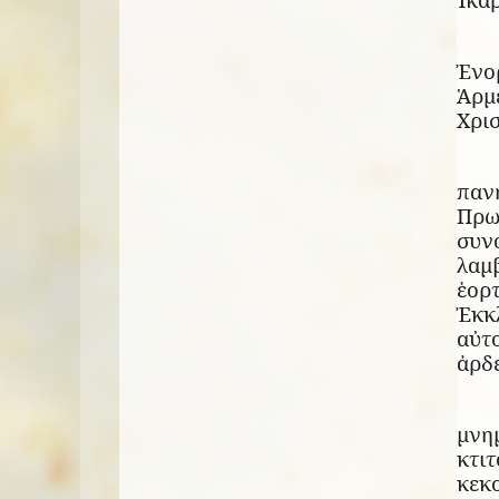
Ἐνο
Ἁρμε
Χρισ
πα
Πρω
συν
λαμ
ἑορ
Ἐκκ
αὐτο
ἀρδ
μνη
κτι
κεκ