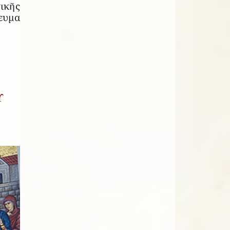
ικῆς
ευμα
Υ