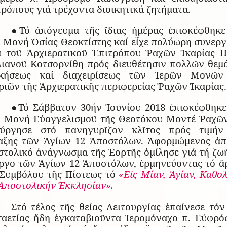
ρόπους γιά τρέχοντα διοικητικά ζητήματα.
●Τό ἀπόγευμα τῆς ἴδιας ἡμέρας ἐπισκέφθηκε
ά Μονή Ὁσίας Θεοκτίστης καί εἶχε πολύωρη συνεργ
ά τοῦ Ἀρχιερατικοῦ Ἐπιτρόπου Ῥαχῶν Ἰκαρίας Π
λιανοῦ Κοτσορνίθη πρός διευθέτησιν πολλῶν θεμ
ικήσεως καί διαχειρίσεως τῶν Ἱερῶν Μονῶν
ιῶν τῆς Ἀρχιερατικῆς περιφερείας Ῥαχῶν Ἰκαρίας.
●Τό Σάββατον 30ήν Ἰουνίου 2018 ἐπισκέφθηκε
ά Μονή Εὐαγγελισμοῦ τῆς Θεοτόκου Μοντέ Ῥαχῶν
ούργησε στό πανηγυρῖζον κλῖτος πρός τιμήν
αξης τῶν Ἁγίων 12 Ἀποστόλων. Ἀφορμώμενος ἀπ
στολικό ἀνάγνωσμα τῆς Ἑορτῆς ὁμίλησε γιά τή ζωή
ἔργο τῶν Ἁγίων 12 Ἀποστόλων, ἑρμηνεύοντας τό ἄ
 Συμβόλου τῆς Πίστεως τό
«Εἰς Μίαν, Ἁγίαν, Καθο
 Ἀποστολικήν Ἐκκλησίαν».
Στό τέλος τῆς θείας Λειτουργίας ἐπαίνεσε τόν
ταετίας ἤδη ἐγκαταβιοῦντα Ἱερομόναχο π. Εὐφρό