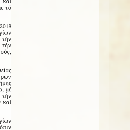
 καί
με τό
2018
γίων
 τήν
 τήν
ούς,
είας
ύρων
τήμης
, μέ
 τήν
 καί
γίων
όπιν