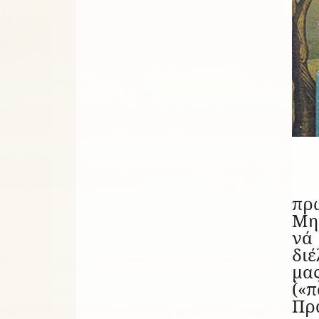
πρ
Μητ
νά
διέ
μα
(
Πρ