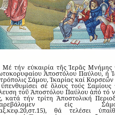
Μέ τήν εὐκαιρία τῆς Ἱερᾶς Μνήμης 
ωτοκορυφαίου Ἀποστόλου Παύλου, ἡ Ἱ
ρόπολις Σάμου, Ἰκαρίας καί Κορσεῶν
 ὑπενθυμίσει σέ ὅλους τούς Σαμίους 
λευση τοῦ Ἀποστόλου Παύλου ἀπό τό 
ς, κατά τήν τρίτη Ἀποστολική Περιοδ
«παρεβάλομεν εἰς Σάμον
αξ.κεφ.20,στ.15), θά τελέσει ὑπαίθ