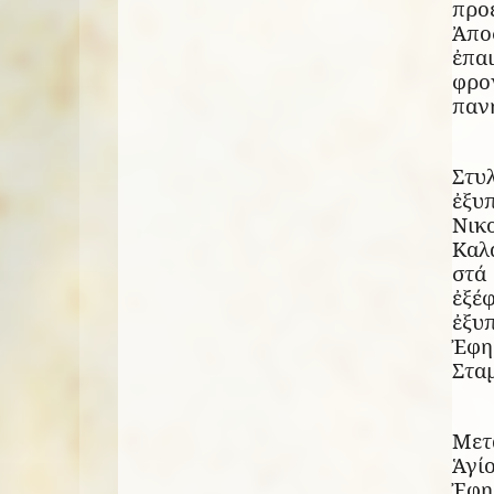
προ
Ἀπο
ἐπα
φρο
παν
Στυ
ἐξυπ
Νικ
Καλ
στά
ἐξέ
ἐξυ
Ἐφη
Στα
Μετ
Ἁγί
Ἐφη