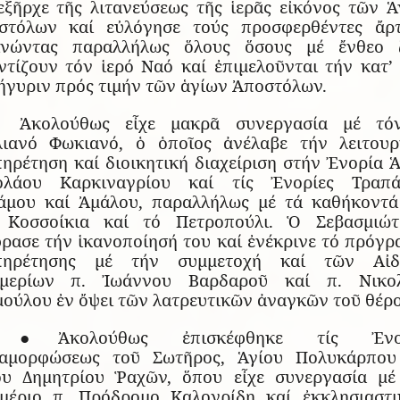
εξῆρχε τῆς λιτανεύσεως τῆς ἱερᾶς εἰκόνος τῶν Ἁ
στόλων καί εὐλόγησε τούς προσφερθέντες ἄρτ
ινώντας παραλλήλως ὅλους ὅσους μέ ἔνθεο 
ντίζουν τόν ἱερό Ναό καί ἐπιμελοῦνται τήν κατ’ 
ήγυριν πρός τιμήν τῶν ἁγίων Ἀποστόλων.
Ἀκολούθως εἶχε μακρᾶ συνεργασία μέ τό
λιανό Φωκιανό, ὁ ὁποῖος ἀνέλαβε τήν λειτουρ
ηρέτηση καί διοικητική διαχείριση στήν Ἐνορία 
ολάου Καρκιναγρίου καί τίς Ἐνορίες Τραπά
άμου καί Ἀμάλου, παραλλήλως μέ τά καθήκοντά
 Κοσσοίκια καί τό Πετροπούλι. Ὁ Σεβασμιώτ
φρασε τήν ἱκανοποίησή του καί ἐνέκρινε τό πρόγρ
πηρέτησης μέ τήν συμμετοχή καί τῶν Αἰδ
μερίων π. Ἰωάννου Βαρδαροῦ καί π. Νικο
μούλου ἐν ὄψει τῶν λατρευτικῶν ἀναγκῶν τοῦ θέρ
●Ἀκολούθως ἐπισκέφθηκε τίς Ἐνορ
αμορφώσεως τοῦ Σωτῆρος, Ἁγίου Πολυκάρπου
ου Δημητρίου Ῥαχῶν, ὅπου εἶχε συνεργασία μέ
μέριο π. Πρόδρομο Καλογρίδη καί ἐκκλησιαστι