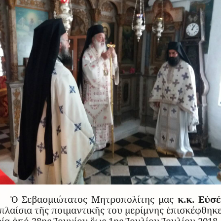
Ὁ Σεβασμιώτατος Μητροπολίτης μας
κ.κ. Εὐσέ
πλαίσια τῆς ποιμαντικῆς του μερίμνης ἐπισκέφθηκ
ία ἀπό 28ης Ἰουνίου ἕως 1ης Ἰουλίου Ἰουλίου 2018.