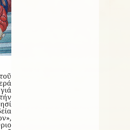
τοῦ
ερά
 γιά
τήν
νησί
εία
»,
ριο