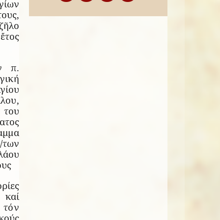
γίων
ους,
ζῆλο
ἔτος
ν π.
γική
Ἁγίου
λου,
 του
ατος
αμμα
/των
λάου
ους
ίες
 καί
 τόν
κούς