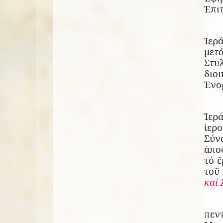
Ἐπιτ
Ἱερ
μετ
Στυ
διο
Ἐνορ
Ἱερ
ἱερ
Σύν
ἀπο
τό 
τοῦ
καί
πεν