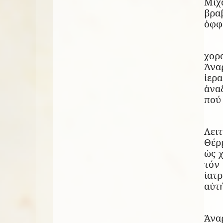
Μιχ
βραβ
ὀφφ
χορ
Ἀνα
ἱερ
ἀνα
πού 
Λει
Θέρμ
ὡς 
τόν
ἰατ
αὐτή
Ἀνα