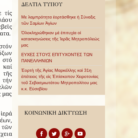
ΔΕΛΤΙΑ ΤΥΠΟΥ
 τίς
Με λαμπρότητα ἑορτάσθηκε ἡ Σύναξις
λάου
τῶν Σαμίων Ἁγίων
εβεῖς
ατα.
Ὁλοκληρώθηκαν μὲ ἐπιτυχία οἱ
κατασκηνώσεις τῆς Ἱερᾶς Μητροπόλεώς
στόν
μας
ξων
ΕΥΧΕΣ ΣΤΟΥΣ ΕΠΙΤΥΧΟΝΤΕΣ ΤΩΝ
 στό
ΠΑΝΕΛΛΗΝΙΩΝ
 καί
Ἑορτὴ τῆς Ἁγίας Μαρκέλλης καὶ 31η
 τῆς
ἐπέτειος τῆς εἰς Ἐπίσκοπον Χειροτονίας
 τήν
τοῦ Σεβασμιωτάτου Μητροπολίτου μας
ελῶν
κ.κ. Εὐσεβίου
ς μας
ΚΟΙΝΩΝΙΚΗ ΔΙΚΤΥΩΣΗ
ἱερά
έων,
 τῶν
χεια