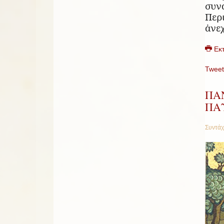
συν
Περ
ἀνε
Εκ
Tweet
ΠΑ
ΠΑ
Συντάχ