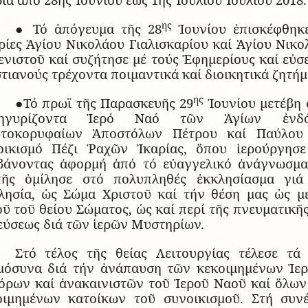
ης
● Τό ἀπόγευμα τῆς 28
Ἰουνίου ἐπισκέφθηκε
ρίες Ἁγίου Νικολάου Γιαλισκαρίου καί Ἁγίου Νικο
νιστοῦ καί συζήτησε μέ τούς Ἐφημερίους καί εὐσ
τιανούς τρέχοντα ποιμαντικά καί διοικητικά ζητήμ
ης
●Τό πρωϊ τῆς Παρασκευῆς 29
Ἰουνίου μετέβη 
νηγυρίζοντα Ἱερό Ναό τῶν Ἁγίων ἐνδό
τοκορυφαίων Ἀποστόλων Πέτρου καί Παύλου
οικισμό Πέζι Ῥαχῶν Ἰκαρίας, ὅπου ἱερούργησε
βάνοντας ἀφορμή ἀπό τό εὐαγγελικό ἀνάγνωσμα
τῆς ὁμίλησε στό πολυπληθές ἐκκλησίασμα γιά
λησία, ὡς Σώμα Χριστοῦ καί τήν θέση μας ὡς μ
ῦ τοῦ θείου Σώματος, ὡς καί περί τῆς πνευματικῆ
εύσεως διά τῶν ἱερῶν Μυστηρίων.
Στό τέλος τῆς θείας Λειτουργίας τέλεσε τά 
μόσυνα διά τήν ἀνάπαυση τῶν κεκοιμημένων Ἱερ
τόρων καί ἀνακαινιστῶν τοῦ Ἱεροῦ Ναοῦ καί ὅλων
οιμημένων κατοίκων τοῦ συνοικισμοῦ. Στή συνέ