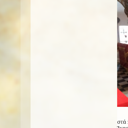
στά 
Ἰκαρ