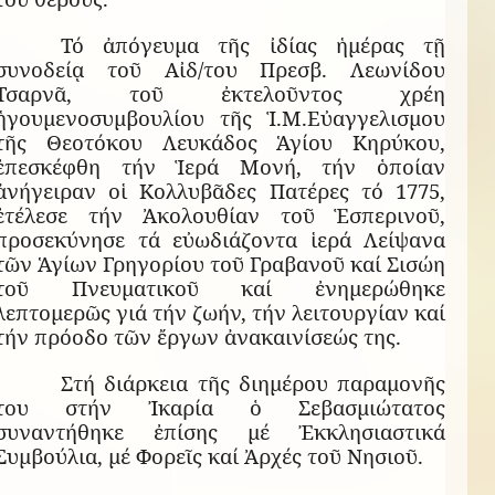
Τό ἀπόγευμα τῆς ἰδίας ἡμέρας τῇ
συνοδείᾳ τοῦ Αἰδ/του Πρεσβ. Λεωνίδου
Τσαρνᾶ, τοῦ ἐκτελοῦντος χρέη
ἡγουμενοσυμβουλίου τῆς Ἱ.Μ.Εὐαγγελισμου
τῆς Θεοτόκου Λευκάδος Ἁγίου Κηρύκου,
ἐπεσκέφθη τήν Ἱερά Μονή, τήν ὁποίαν
ἀνήγειραν οἱ Κολλυβᾶδες Πατέρες τό 1775,
ἐτέλεσε τήν Ἀκολουθίαν τοῦ Ἑσπερινοῦ,
προσεκύνησε τά εὐωδιάζοντα ἱερά Λείψανα
τῶν Ἁγίων Γρηγορίου τοῦ Γραβανοῦ καί Σισώη
τοῦ Πνευματικοῦ καί ἐνημερώθηκε
λεπτομερῶς γιά τήν ζωήν, τήν λειτουργίαν καί
τήν πρόοδο τῶν ἔργων ἀνακαινίσεώς της.
Στή διάρκεια τῆς διημέρου παραμονῆς
του στήν Ἰκαρία ὁ Σεβασμιώτατος
συναντήθηκε ἐπίσης μέ Ἐκκλησιαστικά
Συμβούλια, μέ Φορεῖς καί Ἀρχές τοῦ Νησιοῦ.