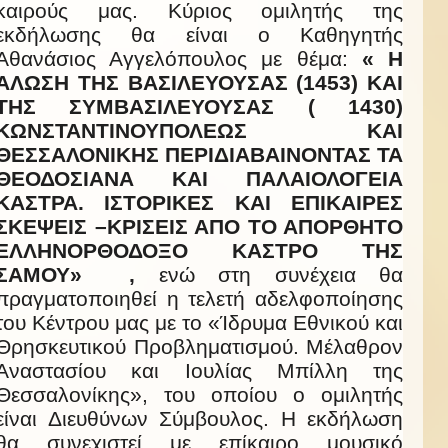
καιρούς μας. Κύριος ομιλητής της
εκδήλωσης θα είναι ο Καθηγητής
Αθανάσιος Αγγελόπουλος με θέμα:
« Η
ΑΛΩΣΗ ΤΗΣ ΒΑΣΙΛΕΥΟΥΣΑΣ (1453) ΚΑΙ
ΤΗΣ ΣΥΜΒΑΣΙΛΕΥΟΥΣΑΣ ( 1430)
ΚΩΝΣΤΑΝΤΙΝΟΥΠΟΛΕΩΣ ΚΑΙ
ΘΕΣΣΑΛΟΝΙΚΗΣ ΠΕΡΙΔΙΑΒΑΙΝΟΝΤΑΣ ΤΑ
ΘΕΟΔΟΣΙΑΝΑ ΚΑΙ ΠΑΛΑΙΟΛΟΓΕΙΑ
ΚΑΣΤΡΑ. ΙΣΤΟΡΙΚΕΣ ΚΑΙ ΕΠΙΚΑΙΡΕΣ
ΣΚΕΨΕΙΣ –ΚΡΙΣΕΙΣ ΑΠΟ ΤΟ ΑΠΟΡΘΗΤΟ
ΕΛΛΗΝΟΡΘΟΔΟΞΟ ΚΑΣΤΡΟ ΤΗΣ
ΣΑΜΟΥ» ,
ενώ στη συνέχεια θα
πραγματοποιηθεί η τελετή αδελφοποίησης
του Κέντρου μας με το «Ίδρυμα Εθνικού και
Θρησκευτικού Προβληματισμού. Μέλαθρον
Αναστασίου και Ιουλίας Μπίλλη της
Θεσσαλονίκης», του οποίου ο ομιλητής
είναι Διευθύνων Σύμβουλος. Η εκδήλωση
θα συνεχιστεί με επίκαιρο μουσικό