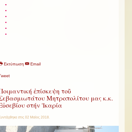
Εκτύπωση
Email
Tweet
Ποιμαντική ἐπίσκεψη τοῦ
Σεβασμιωτάτου Μητροπολίτου μας κ.κ.
Εὐσεβίου στήν Ἰκαρία
Συντάχθηκε στις
02 Μαϊος 2018
.