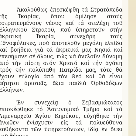
Ἀκολούθως ἐπεσκέφθη τά Στρατόπεδα
τῆς Ἰκαρίας, ὅπου ὁμίλησε στούς
ἐστρατευμένους νέους καί τά στελέχη τοῦ
Ἑλληνικοῦ Στρατοῦ, πού ὑπηρετοῦν στήν
ἀκριτική Ἰκαρία, συνεχάρη τούς
Ἐθνοφύλακες, πού ἀποτελοῦν μεγάλη ἐλπίδα
καί βοήθεια γιά τά ἀκριτικά μας Νησιά καί
ἐπεσήμανε σέ ὅλους, πώς νά ἀντλοῦν δύναμη
ἀπό τήν πίστη στόν Χριστό καί τήν ἀγάπη
πρός τήν πολύπαθη Πατρίδα μας, τότε θά
ἔχουν εὐλογία ἀπό τόν Θεό καί θά εἶναι
ἀήτητοι ἀριστεῖς, ἄξια παιδιά Ὀρθοδόξων
Ἑλλήνων.
Ἐν συνεχείᾳ ὁ Σεβασμιώτατος
ἐπισκέφθηκε τό Ἀστυνομικό Τμῆμα καί τό
Λιμεναρχεῖο Ἁγίου Κηρύκου, εὐχήθηκε τήν
ἄνωθεν ἐνίσχυσιν εἰς τά πολυεύθυνα
καθήκοντα τῶν ὑπηρετούντων, ἰδίᾳ ἐν ὄψει
τοῦ θέρους.