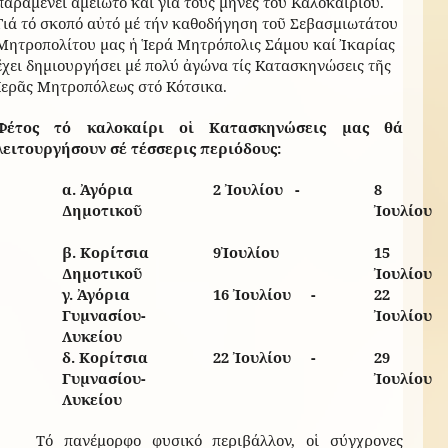
παραμένει ἀμείωτο καί γιά τούς μῆνες τοῦ Καλοκαιριοῦ.
Γιά τό σκοπό αὐτό μέ τήν καθοδήγηση τοῦ Σεβασμιωτάτου
Μητροπολίτου μας ἡ Ἱερά Μητρόπολις Σάμου καί Ἰκαρίας
ἔχει δημιουργήσει μέ πολύ ἀγώνα τίς Κατασκηνώσεις τῆς
Ἱερᾶς Μητροπόλεως στό Κότσικα.
Φέτος τό καλοκαίρι οἱ Κατασκηνώσεις μας θά
λειτουργήσουν σέ τέσσερις περιόδους:
α. Ἀγόρια
2 Ἰουλίου -
8
Δημοτικοῦ
Ἰουλίου
β. Κορίτσια
9Ἰουλίου
15
Δημοτικοῦ
Ἰουλίου
γ. Ἀγόρια
16 Ἰουλίου -
22
Γυμνασίου-
Ἰουλίου
Λυκείου
δ. Κορίτσια
22 Ἰουλίου -
29
Γυμνασίου-
Ἰουλίου
Λυκείου
Τό πανέμορφο φυσικό περιβάλλον, οἱ σύγχρονες