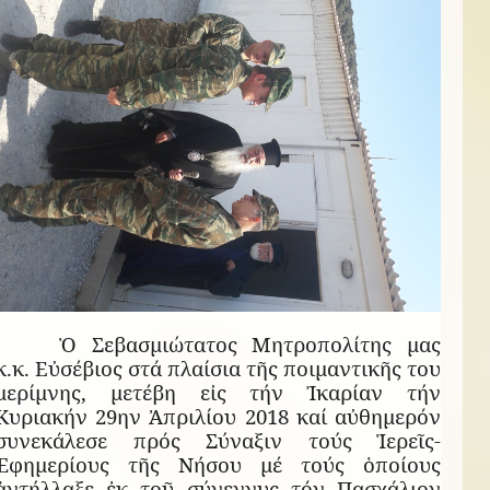
Ὁ Σεβασμιώτατος Μητροπολίτης μας
κ.κ. Εὐσέβιος στά πλαίσια τῆς ποιμαντικῆς του
μερίμνης, μετέβη εἰς τήν Ἰκαρίαν τήν
Κυριακήν 29ην Ἀπριλίου 2018 καί αὐθημερόν
συνεκάλεσε πρός Σύναξιν τούς Ἱερεῖς-
Ἐφημερίους τῆς Νήσου μέ τούς ὁποίους
ἀντήλλαξε ἐκ τοῦ σύνεγγυς τόν Πασχάλιον