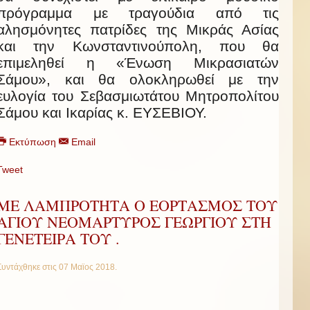
πρόγραμμα με τραγούδια από τις
αλησμόνητες πατρίδες της Μικράς Ασίας
και την Κωνσταντινούπολη, που θα
επιμεληθεί η «Ένωση Μικρασιατών
Σάμου», και θα ολοκληρωθεί με την
ευλογία του Σεβασμιωτάτου Μητροπολίτου
Σάμου και Ικαρίας κ. ΕΥΣΕΒΙΟΥ.
Εκτύπωση
Email
Tweet
ΜΕ ΛΑΜΠΡΟΤΗΤΑ Ο ΕΟΡΤΑΣΜΟΣ ΤΟΥ
ΑΓΙΟΥ ΝΕΟΜΑΡΤΥΡΟΣ ΓΕΩΡΓΙΟΥ ΣΤΗ
ΓΕΝΕΤΕΙΡΑ ΤΟΥ .
Συντάχθηκε στις
07 Μαϊος 2018
.