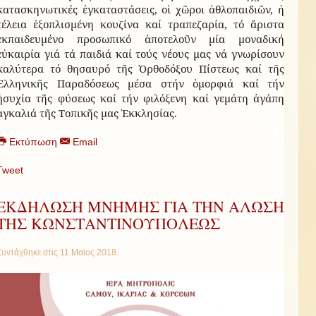
κατασκηνωτικές ἐγκαταστάσεις, οἱ χῶροι ἀθλοπαιδιῶν, ἡ
τέλεια ἐξοπλισμένη κουζίνα καί τραπεζαρία, τό ἄριστα
ἐκπαιδευμένο προσωπικό ἀποτελοῦν μία μοναδική
εὐκαιρία γιά τά παιδιά καί τούς νέους μας νά γνωρίσουν
καλύτερα τό θησαυρό τῆς Ὀρθοδόξου Πίστεως καί τῆς
Ἑλληνικῆς Παραδόσεως μέσα στήν ὁμορφιά καί τήν
ἡσυχία τῆς φύσεως καί τήν φιλόξενη καί γεμάτη ἀγάπη
ἀγκαλιά τῆς Τοπικῆς μας Ἐκκλησίας.
Εκτύπωση
Email
Tweet
ΕΚΔΗΛΩΣΗ ΜΝΗΜΗΣ ΓΙΑ ΤΗΝ ΑΛΩΣΗ
ΤΗΣ ΚΩΝΣΤΑΝΤΙΝΟΥΠΟΛΕΩΣ
Συντάχθηκε στις
11 Μαϊος 2018
.