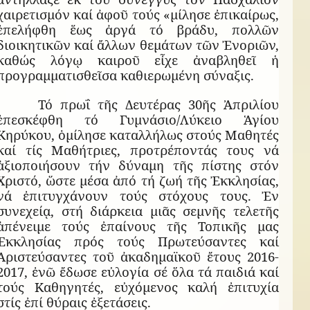
χαιρετισμόν καί ἀφοῦ τούς «μίλησε ἐπικαίρως,
ἐπελήφθη ἕως ἀργά τό βράδυ, πολλῶν
διοικητικῶν καί ἄλλων θεμάτων τῶν Ἐνοριῶν,
καθώς λόγῳ καιροῦ εἶχε ἀναβληθεῖ ἡ
προγραμματισθεῖσα καθιερωμένη σύναξις.
Τό πρωΐ τῆς Δευτέρας 30ῆς Ἀπριλίου
ἐπεσκέφθη τό Γυμνάσιο/Λύκειο Ἁγίου
Κηρύκου, ὁμίλησε καταλλήλως στούς Μαθητές
καί τίς Μαθήτριες, προτρέποντάς τους νά
ἀξιοποιήσουν τήν δύναμη τῆς πίστης στόν
Χριστό, ὥστε μέσα ἀπό τή ζωή τῆς Ἐκκλησίας,
νά ἐπιτυγχάνουν τούς στόχους τους. Ἐν
συνεχείᾳ, στή διάρκεια μιᾶς σεμνῆς τελετῆς
ἀπένειμε τούς ἐπαίνους τῆς Τοπικῆς μας
Ἐκκλησίας πρός τούς Πρωτεύσαντες καί
Ἀριστεύσαντες τοῦ ἀκαδημαϊκοῦ ἔτους 2016-
2017, ἐνῶ ἔδωσε εὐλογία σέ ὅλα τά παιδιά καί
τούς Καθηγητές, εὐχόμενος καλή ἐπιτυχία
στίς ἐπί θύραις ἐξετάσεις.