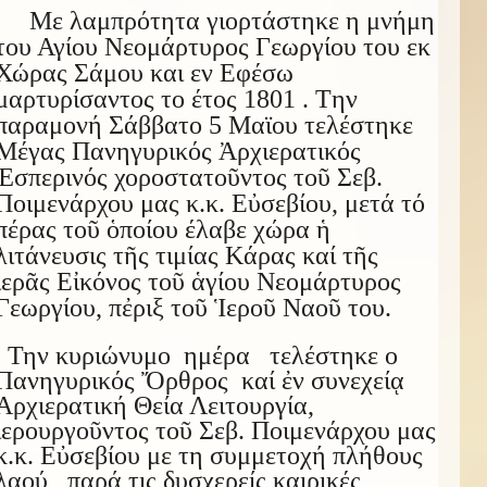
Με λαμπρότητα γιορτάστηκε η μνήμη
του Αγίου Νεομάρτυρος Γεωργίου του εκ
Χώρας Σάμου και εν Εφέσω
μαρτυρίσαντος το έτος 1801 . Tην
παραμονή Σάββατο 5 Μαϊου τελέστηκε
Μέγας Πανηγυρικός Ἀρχιερατικός
Ἑσπερινός χοροστατοῦντος τοῦ Σεβ.
Ποιμενάρχου μας κ.κ. Εὐσεβίου, μετά τό
πέρας τοῦ ὁποίου έλαβε χώρα ἡ
λιτάνευσις τῆς τιμίας Κάρας καί τῆς
ἱερᾶς Εἰκόνος τοῦ ἁγίου Νεομάρτυρος
Γεωργίου, πἐριξ τοῦ Ἱεροῦ Ναοῦ του.
Την κυριώνυμο ημέρα τελέστηκε ο
Πανηγυρικός Ὄρθρος καί ἐν συνεχείᾳ
Ἀρχιερατική Θεία Λειτουργία,
ἱερουργοῦντος τοῦ Σεβ. Ποιμενάρχου μας
κ.κ. Εὐσεβίου με τη συμμετοχή πλήθους
λαού , παρά τις δυσχερείς καιρικές