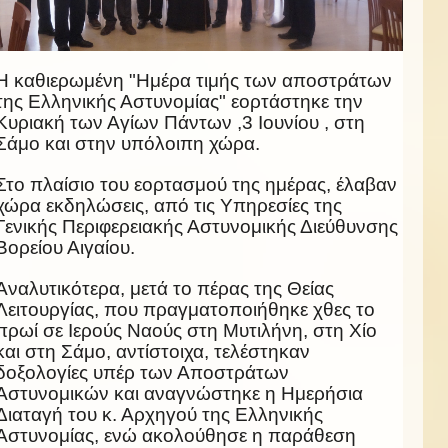
Η καθιερωμένη "Ημέρα τιμής των αποστράτων
της Ελληνικής Αστυνομίας" εορτάστηκε την
Κυριακή των Αγίων Πάντων ,3 Ιουνίου , στη
Σάμο και στην υπόλοιπη χώρα.
Στο πλαίσιο του εορτασμού της ημέρας, έλαβαν
χώρα εκδηλώσεις, από τις Υπηρεσίες της
Γενικής Περιφερειακής Αστυνομικής Διεύθυνσης
Βορείου Αιγαίου.
Αναλυτικότερα, μετά το πέρας της Θείας
Λειτουργίας, που πραγματοποιήθηκε χθες το
πρωί σε Ιερούς Ναούς στη Μυτιλήνη, στη Χίο
και στη Σάμο, αντίστοιχα, τελέστηκαν
δοξολογίες υπέρ των Αποστράτων
Αστυνομικών και αναγνώστηκε η Ημερήσια
Διαταγή του κ. Αρχηγού της Ελληνικής
Αστυνομίας, ενώ ακολούθησε η παράθεση