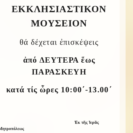
ΕΚΚΛΗΣΙΑΣΤΙΚΟΝ
ΜΟΥΣΕΙΟΝ
θά δέχεται ἐπισκέψεις
ἀπό ΔΕΥΤΕΡΑ ἕως
ΠΑΡΑΣΚΕΥΗ
κατά τίς ὧρες
10:00
΄-1
3
.
0
0΄
Ἐ
ῆ
Ἱ
ᾶ
κ τ
ς
ερ
ς
Μητροπόλεω
ς