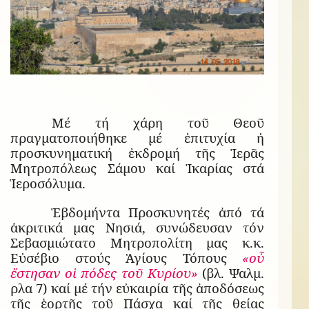
Μέ τή χάρη τοῦ Θεοῦ
πραγματοποιήθηκε μέ ἐπιτυχία ἡ
προσκυνηματική ἐκδρομή τῆς Ἱερᾶς
Μητροπόλεως Σάμου καί Ἰκαρίας στά
Ἱεροσόλυμα.
Ἑβδομήντα Προσκυνητές ἀπό τά
ἀκριτικά μας Νησιά, συνώδευσαν τόν
Σεβασμιώτατο Μητροπολίτη μας κ.κ.
Εὐσέβιο στούς Ἁγίους Τόπους
«
οὗ
ἔστησαν οἱ πόδες τοῦ Κυρίου»
(βλ. Ψαλμ.
ρλα 7)
καί μέ τήν εὐκαιρία τῆς ἀποδόσεως
τῆς ἑορτῆς τοῦ Πάσχα καί τῆς θείας