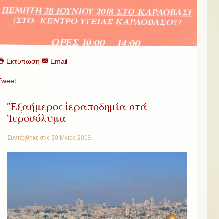
Εκτύπωση
Email
Tweet
Ἕξαήμερος ἱεραποδημία στά
Ἱεροσόλυμα
Συντάχθηκε στις
30 Μαϊος 2018
.