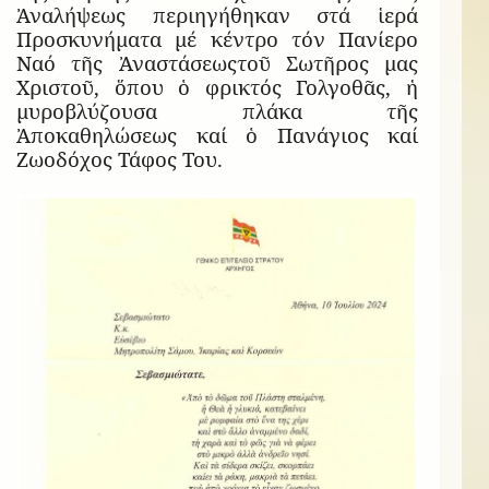
Ἀναλήψεως περιηγήθηκαν στά ἱερά
Προσκυνήματα μέ κέντρο τόν Πανίερο
Ναό τῆς Ἀναστάσεωςτοῦ Σωτῆρος μας
Χριστοῦ, ὅπου ὁ φρικτός Γολγοθᾶς, ἡ
μυροβλύζουσα πλάκα τῆς
Ἀποκαθηλώσεως καί ὁ Πανάγιος καί
Ζωοδόχος Τάφος Του.