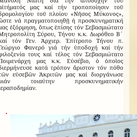
Μανόλη Νιώτη διά τήν ἀποδοχήν τοῦ
αἰτήματός μας καί τήν τροποποίησιν τοῦ
δρομολογίου τοῦ πλοίου «Νῆσος Μύκονος»,
ὥστε νά πραγματοποιηθῇ ἡ προσκυνηματική
μας ἐξόρμηση, ὅπως ἐπίσης τόν Σεβασμιώτατο
Μητροπολίτη Σύρου, Τήνου κ.κ. Δωρόθεο Β΄
καί τόν Γεν. Ἀρχιερ. Ἐπίτροπο Τήνου π.
Γεώργιο Φανερό γιά τήν ὑποδοχή καί τήν
φιλοξενία τους καί τέλος τόν Σεβασμιώτατο
Ποιμενάρχη μας κ.κ. Εὐσέβιο, ὁ ὁποῖος
διερμήνευσε κατά τρόπον ἄριστον τόν πόθο
τῶν εὐσεβῶν Ἀκριτῶν μας καί διοργάνωσε
μιάν τοιαύτην προσκυνηματικήν
ἱεραποδημίαν.