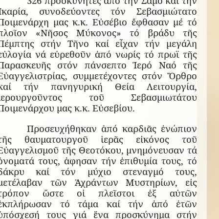
326 προσκυνητές ἀπό τήν Σάμο καί τήν
Ἰκαρία, συνοδεύοντες τόν Σεβασμιώτατο
Ποιμενάρχη μας κ.κ. Εὐσέβιο ἔφθασαν μέ τό
πλοῖον «Νῆσος Μύκονος» τό βράδυ τῆς
Πέμπτης στήν Τῆνο καί εἶχαν τήν μεγάλη
εὐλογία νά εὑρεθοῦν ἀπό νωρίς τό πρωϊ τῆς
Παρασκευῆς στόν πάνσεπτο Ἱερό Ναό τῆς
Εὐαγγελιστρίας, συμμετέχοντες στόν Ὄρθρο
καί τήν πανηγυρική Θεία Λειτουργία,
ἱερουργοῦντος τοῦ Σεβασμιωτάτου
Ποιμενάρχου μας κ.κ. Εὐσεβίου.
Προσευχήθηκαν ἀπό καρδιᾶς ἐνώπιον
τῆς θαυματουργοῦ ἱερᾶς εἰκόνος τοῦ
Εὐαγγελισμοῦ τῆς Θεοτόκου, μνημόνευσαν τά
ὀνοματά τους, ἀφησαν τήν ἐπιθυμία τους, τό
δάκρυ καί τόν μύχιο στεναγμό τους,
μετέλαβαν τῶν Ἀχράντων Μυστηρίων, εἰς
τρόπον ὥστε οἱ πλεῖστοι ἐξ αὐτῶν
ἐκπλήρωσαν τό τάμα καί τήν ἀπό ἐτῶν
ὑπόσχεσή τους γιά ἕνα προσκύνημα στήν