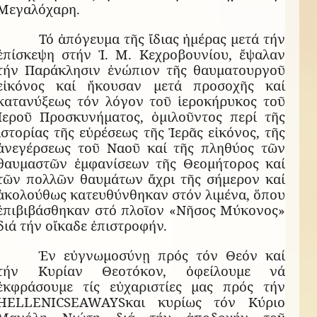
Μεγαλόχαρη.
Τό ἀπόγευμα τῆς ἴδιας ἡμέρας μετά τήν
ἐπίσκεψη στήν Ἱ. Μ. Κεχροβουνίου, ἔψαλαν
τήν Παράκλησιν ἐνώπιον τῆς θαυματουργοῦ
εἰκόνος καί ἤκουσαν μετά προσοχῆς καί
κατανύξεως τόν λόγον τοῦ ἱεροκήρυκος τοῦ
Ἱεροῦ Προσκυνήματος, ὁμιλοῦντος περί τῆς
ἱστορίας τῆς εὑρέσεως τῆς Ἱερᾶς εἰκόνος, τῆς
ἀνεγέρσεως τοῦ Ναοῦ καί τῆς πληθύος τῶν
θαυμαστῶν ἐμφανίσεων τῆς Θεομήτορος καί
τῶν πολλῶν θαυμάτων ἄχρι τῆς σήμερον καί
ἀκολούθως κατευθύνθηκαν στόν λιμένα, ὅπου
ἐπιβιβάσθηκαν στό πλοῖον «Νῆσος Μύκονος»
διά τήν οἴκαδε ἐπιστροφήν.
Ἐν εὐγνωμοσύνῃ πρός τόν Θεόν καί
τήν Κυρίαν Θεοτόκον, ὀφείλουμε νά
ἐκφράσουμε τίς εὐχαριστίες μας πρός τήν
HELLENIC
SEAWAYS
και κυρίως τόν Κύριο