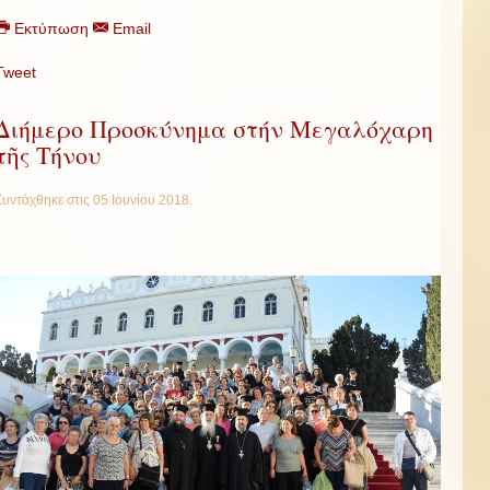
Εκτύπωση
Email
Tweet
Διήμερο Προσκύνημα στήν Μεγαλόχαρη
τῆς Τήνου
Συντάχθηκε στις
05 Ιουνίου 2018
.