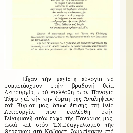
Εἶχαν τήν μεγίστη εὐλογία νά
συμμετάσχουν στήν βραδυνή θεία
Λειτουργία, πού ἐτελέσθη στόν Πανάγιο
Τάφο γιά τήν τήν ἑορτή τῆς Ἀναλήψεως
τοῦ Κυρίου μας, ὅπως ἐπίσης στή θεία
Λειτουργία, πού ἐτελέσθη στήν
Γεθσημανῆ στόν τάφο τῆς Παναγίας μας,
ἀλλά καί στόν Ἱ.Ν.Εὐαγγελισμοῦ τῆς
Θεοτόκου στή Ναζαρέτ. Ἁγιάσθηκαν στά