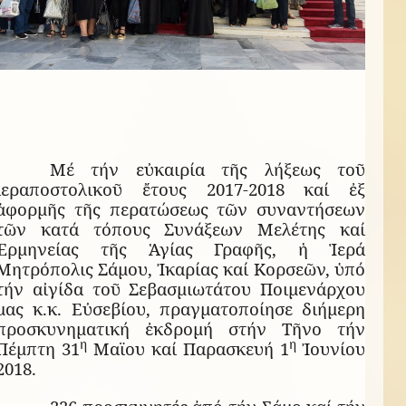
Μέ τήν εὐκαιρία τῆς λήξεως τοῦ
ἱεραποστολικοῦ ἔτους 2017-2018 καί ἐξ
ἀφορμῆς τῆς περατώσεως τῶν συναντήσεων
τῶν κατά τόπους Συνάξεων Μελέτης καί
Ἑρμηνείας τῆς Ἁγίας Γραφῆς, ἡ Ἱερά
Μητρόπολις Σάμου, Ἰκαρίας καί Κορσεῶν, ὑπό
τήν αἰγίδα τοῦ Σεβασμιωτάτου Ποιμενάρχου
μας κ.κ. Εὐσεβίου, πραγματοποίησε διήμερη
προσκυνηματική ἐκδρομή στήν Τῆνο τήν
η
η
Πέμπτη 31
Μαϊου καί Παρασκευή 1
Ἰουνίου
2018.