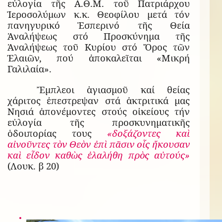
εὐλογία τῆς Α.Θ.Μ. τοῦ Πατριάρχου
Ἱεροσολύμων κ.κ. Θεοφίλου μετά τόν
πανηγυρικό Ἑσπερινό τῆς Θεία
Ἀναλήψεως στό Προσκύνημα τῆς
Ἀναλήψεως τοῦ Κυρίου στό Ὄρος τῶν
Ἐλαιῶν, πού ἀποκαλεῖται «Μικρή
Γαλιλαία».
Ἔμπλεοι ἁγιασμοῦ καί θείας
χάριτος ἐπεστρεψαν στά ἀκτριτικά μας
Νησιά ἀπονέμοντες στούς οἰκείους τήν
εὐλογία τῆς προσκυνηματικῆς
ὁδοιπορίας τους
«δοξάζοντες καὶ
αἰνοῦντες τὸν Θεὸν ἐπὶ πᾶσιν οἷς ἤκουσαν
καὶ εἶδον καθὼς ἐλαλήθη πρὸς αὐτούς»
(Λουκ. β 20)