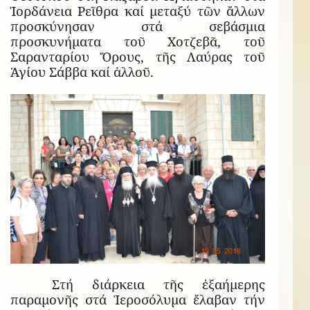
Ἰορδάνεια Ρεῖθρα καί μεταξύ τῶν ἄλλων
προσκύνησαν στά σεβάσμια
προσκυνήματα τοῦ Χοτζεβᾶ, τοῦ
Σαρανταρίου Ὄρους, τῆς Λαύρας τοῦ
Ἁγίου Σάββα καί ἀλλοῦ.
Στή διάρκεια τῆς ἐξαήμερης
παραμονῆς στά Ἱεροσόλυμα ἔλαβαν τήν