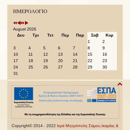
P
P
N
N
ΗΜΕΡΟΛΟΓΙΟ
r
r
e
e
e
e
x
x
v
v
t
t
i
i
Y
M
August 2026
o
o
e
o
Δευ
Τρι
Τετ
Πεμ
Παρ
Σαβ
Κυρ
u
u
a
n
1
2
s
s
r
t
3
4
5
6
7
8
9
Y
M
h
10
11
12
13
14
15
16
e
o
17
18
19
20
21
22
23
a
n
24
25
26
27
28
29
30
r
t
31
h
Copyright© 2014 - 2022
Ιερά Μητρόπολη Σάμου,Ικαρίας &