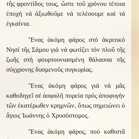
τῆς φροντίδος τους, ὥστε τοῦ χρόνου τέτοια
ἐποχή νά ἀξιωθοῦμε νά τελέσουμε καί τά
ἐγκαίνια.
Ἕνας ἀκόμη φάρος στό ἀκριτικό
Νησί τῆς Σάμου γιά νά φωτίζει τόν πλοῦ τῆς
ζωῆς στή φουρτουνιασμένη θάλασσα τῆς
σύγχρονης δυσμενοῦς συγκυρίας.
Ἕνας ἀκόμη φάρος γιά νά μᾶς
καθοδηγεῖ σέ ἀσφαλῆ πορεία πρός ἀποφυγήν
τῶν ἑκατέρωθεν κρημνῶν, ὅπως σημειώνει ὁ
ἅγιος Ἰωάννης ὁ Χρυσόστομος.
Ἕνας ἀκόμη φάρος, πού καθιστᾶ