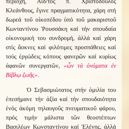
περιοχή, Αἰδ/τος π. Χριστόδουλος
Κλεάνθους, ἔγινε πραγματικότητα, χάρη στή
δωρεά τοῦ οἰκοπέδου ὑπό τοῦ μακαριστοῦ
Κωνταντίνου Ῥουσσάκη καί τήν σπουδαία
οἰκονομική του συνδρομή, ἀλλά καί χάρη
στίς ἄοκνες καί φιλότιμες προσπάθειες καί
τούς ἐργώδεις κόπους φανερῶν καί κυρίως
ἀφανῶν συνεργατῶν,
«ὧν τά ὀνόματα ἐν
Βίβλῳ ζωῆς».
Ὁ Σεβασμιώτατος στήν ὁμιλία του
ἐπεσήμανε τήν ἀξία καί τήν σπουδαιότητα
ἑνός ἀκόμη τηλαυγοῦς πνευματικοῦ φάρου,
πρός τιμήν μάλιστα τῶν θεοστέπτων
Βασιλέων Κωνσταντίνου καί Ἑλένης, ἀλλά