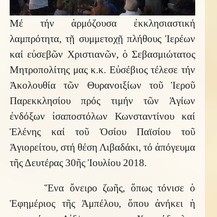
Μέ τήν ἁρμόζουσα ἐκκλησιαστική
λαμπρότητα, τῇ συμμετοχῇ πλήθους Ἱερέων
καί εὐσεβῶν Χριστιανῶν, ὁ Σεβασμιώτατος
Μητροπολίτης μας κ.κ. Εὐσέβιος τέλεσε τήν
Ἀκολουθία τῶν Θυρανοιξίων τοῦ Ἱεροῦ
Παρεκκλησίου πρός τιμήν τῶν Ἁγίων
ἐνδόξων ἰσαποστόλων Κωνσταντίνου καί
Ἑλένης καί τοῦ Ὁσίου Παϊσίου τοῦ
Ἁγιορείτου, στή θέση Λιβαδάκι, τό ἀπόγευμα
τῆς Δευτέρας 30ῆς Ἰουλίου 2018.
Ἕνα ὄνειρο ζωῆς, ὅπως τόνισε ὁ
Ἐφημέριος τῆς Ἀμπέλου, ὅπου ἀνήκει ἡ