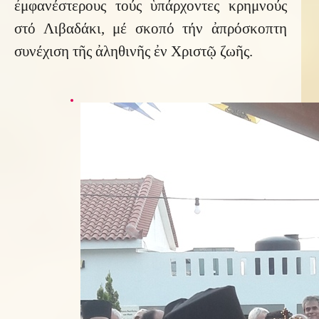
ἐμφανέστερους τούς ὑπάρχοντες κρημνούς
στό Λιβαδάκι, μέ σκοπό τήν ἀπρόσκοπτη
συνέχιση τῆς ἀληθινῆς ἐν Χριστῷ ζωῆς.