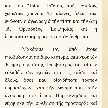
καί τοῦ Ὁσίου Παϊσίου, τούς ὁποίους
χωρίζουν χρονικά 17 αἰῶνες, ἀλλά τούς
ἑνώνουν ὁ ἀγῶνας γιά τήν πίστη καί τήν ζωή
τῆς Ὀρθόδοξης Ἐκκλησίας καί ἡ
ἱεραποστολική προσφορά στόν ἄνθρωπο.
Μακάρισε τόν ἀπό ἔτους
ἀποβιώσαντα ἀοίδιμο κτήτορα, ἐπαίνεσε τόν
Ἐφημέριο μετά τῆς Πρεσβυτέρας του καί τῶν
εὐλαβῶν συνεργατῶν του, ὡς ἐπίσης καί
ὅλους, ὅσοι καθ
’
οἱονδήποτε τρόπον
συμμετέσχον κατά τήν δύναμή τους στήν
ἀνέγερση τοῦ ἱεροῦ Παρεκκλησίου καί
εὐχήθηκε τήν συνέχιση τῆς προσφορᾶς καί