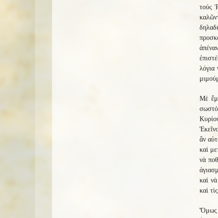
τούς Ῥ
καλῶντ
δηλαδὴ
προσκ
ἀπέναν
ἐπιστ
λόγια 
μιμούμ
Μὲ ἔμ
σωστό
Κυρίου
Ἐκεῖνο
ἂν αὐτ
καὶ με
νὰ πο
ἁγιασμ
καὶ νὰ
καὶ τὶ
Ὅμως 