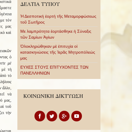
ριστικὰ
ΔΕΛΤΙΑ ΤΥΠΟΥ
εἴμαστε
ὐγένεια
Ἡ Δεσποτική ἑορτή τῆς Μεταμορφώσεως
ῦμε τόν
τοῦ Σωτῆρος
ες μας
Με λαμπρότητα ἑορτάσθηκε ἡ Σύναξις
ικὸ καὶ
τῶν Σαμίων Ἁγίων
Ὁλοκληρώθηκαν μὲ ἐπιτυχία οἱ
νειακῶν
κατασκηνώσεις τῆς Ἱερᾶς Μητροπόλεώς
οντας ὁ
μας
νετε μὲ
ΕΥΧΕΣ ΣΤΟΥΣ ΕΠΙΤΥΧΟΝΤΕΣ ΤΩΝ
 μὲ τὴ
ΠΑΝΕΛΛΗΝΙΩΝ
 ἀπὸ τὸ
λλήλους
ν ἄλλο
,
τεῖ νὰ
ΚΟΙΝΩΝΙΚΗ ΔΙΚΤΥΩΣΗ
νό μας,
καὶ τοῦ
ζει τὴν
ιώνεται