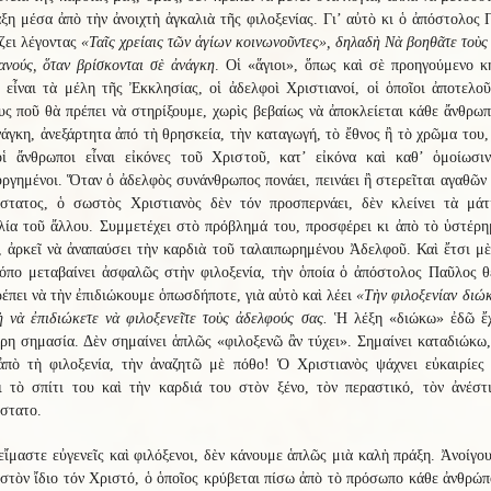
ξη μέσα ἀπὸ τὴν ἀνοιχτὴ ἀγκαλιὰ τῆς φιλοξενίας. Γι’ αὐτὸ κι ὁ ἀπόστολος
ζει λέγοντας
«Ταῖς χρείαις τῶν ἁγίων κοινωνοῦντες», δηλαδὴ Νὰ βοηθᾶτε τοὺς
ανούς, ὅταν βρίσκονται σὲ ἀνάγκη
. Οἱ «ἅγιοι», ὅπως καὶ σὲ προηγούμενο κ
 εἶναι τὰ μέλη τῆς Ἐκκλησίας, οἱ ἀδελφοὶ Χριστιανοί, οἱ ὁποῖοι ἀποτελο
ς ποῦ θὰ πρέπει νὰ στηρίξουμε, χωρὶς βεβαίως νὰ ἀποκλείεται κάθε ἄνθρω
νάγκη, ἀνεξάρτητα ἀπό τὴ θρησκεία, τὴν καταγωγή, τὸ ἔθνος ἢ τὸ χρῶμα του
οἱ ἄνθρωποι εἶναι εἰκόνες τοῦ Χριστοῦ, κατ’ εἰκόνα καὶ καθ’ ὁμοίωσι
ργημένοι. Ὅταν ὁ ἀδελφὸς συνάνθρωπος πονάει, πεινάει ἢ στερεῖται αγαθῶν 
ίστατος, ὁ σωστὸς Χριστιανὸς δὲν τόν προσπερνάει, δὲν κλείνει τὰ μάτ
λία τοῦ ἄλλου. Συμμετέχει στὸ πρόβλημά του, προσφέρει κι ἀπὸ τὸ ὑστέρη
 ἀρκεῖ νὰ ἀναπαύσει τὴν καρδιὰ τοῦ ταλαιπωρημένου Ἀδελφοῦ. Καὶ ἔτσι μ
ρόπο μεταβαίνει ἀσφαλῶς στὴν φιλοξενία, τὴν ὁποία ὁ ἀπόστολος Παῦλος θ
έπει νὰ τὴν ἐπιδιώκουμε ὁπωσδήποτε, γιὰ αὐτὸ καὶ λέει
«Τὴν φιλοξενίαν διώ
 νὰ ἐπιδιώκετε νὰ φιλοξενεῖτε τοὺς ἀδελφούς σας.
Ἡ λέξη «διώκω» ἐδῶ ἔχ
ερη σημασία. Δὲν σημαίνει ἁπλῶς «φιλοξενῶ ἂν τύχει». Σημαίνει καταδιώκω
ἀπὸ τὴ φιλοξενία, τὴν ἀναζητῶ μὲ πόθο! Ὁ Χριστιανὸς ψάχνει εὐκαιρίες 
ι τὸ σπίτι του καὶ τὴν καρδιά του στὸν ξένο, τὸν περαστικό, τὸν ἀνέστ
στατο.
ἴμαστε εὐγενεῖς καὶ φιλόξενοι, δὲν κάνουμε ἁπλῶς μιὰ καλὴ πράξη. Ἀνοίγο
στὸν ἴδιο τόν Χριστό, ὁ ὁποῖος κρύβεται πίσω ἀπὸ τὸ πρόσωπο κάθε ἀνθρώ