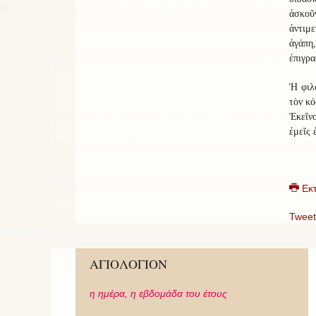
ἀσκοῦ
ἀντιμ
ἀγάπη,
ἐπιγρ
Ἡ φιλο
τὸν κό
Ἐκεῖνο
ἐμεῖς 
Εκ
Tweet
ΑΓΙΟΛΟΓΙΟΝ
η ημέρα,
η εβδομάδα του έτους