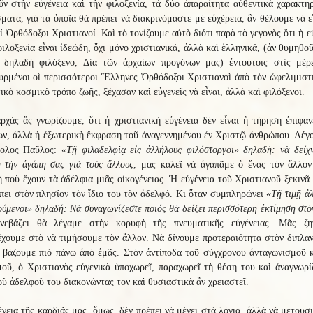
ν στὴν εὐγένεια καὶ τὴν φιλοξενία, τά δύο ἀπαραίτητα αὐθεντικὰ χαρακτη
ματα, γιὰ τὰ ὁποῖα θὰ πρέπει νά διακρινόμαστε μὲ εὐχέρεια, ἂν θέλουμε νὰ 
 Ὀρθόδοξοι Χριστιανοί. Καὶ τὸ τονίζουμε αὐτὸ διότι παρὰ τὸ γεγονὸς ὅτι ἡ ε
φιλοξενία εἶναι ἰδεώδη, ὄχι μόνο χριστιανικά, ἀλλὰ καὶ ἑλληνικά, (ἀν θυμηθο
, δηλαδή φιλόξενο, Δία τῶν ἀρχαίων προγόνων μας) ἐντούτοις στὶς μέρ
ρμένοι οἱ περισσότεροι Ἕλληνες Ὀρθόδοξοι Χριστιανοὶ ἀπὸ τὸν ὠφελιμιστ
ικὸ κοσμικὸ τρόπο ζωῆς, ξέχασαν καὶ εὐγενεῖς νὰ εἶναι, ἀλλὰ καὶ φιλόξενοι.
ρχάς ἄς γνωρίζουμε, ὅτι ἡ χριστιανικὴ εὐγένεια δὲν εἶναι ἡ τήρηση ἐπιφα
ν, ἀλλὰ ἡ ἐξωτερικὴ ἔκφραση τοῦ ἀναγεννημένου ἐν Χριστῷ ἀνθρώπου. Λέγ
ολος Παῦλος:
«Τῇ φιλαδελφὶᾳ εἰς ἀλλήλους φιλόστοργοι» δηλαδὴ: νὰ δείχ
 τὴν ἀγάπη σας γιὰ τοὺς ἄλλους
, μας καλεῖ νὰ ἀγαπᾶμε ὁ ἕνας τὸν ἄλλον
 ποὺ ἔχουν τὰ ἀδέλφια μιᾶς οἰκογένειας. Ἡ εὐγένεια τοῦ Χριστιανοῦ ξεκινᾶ
πει στὸν πλησίον τὸν ἴδιο του τὸν ἀδελφό. Κι ὅταν συμπληρώνει
«Τῇ τιμῇ ἀ
ύμενοι» δηλαδή: Νὰ συναγωνίζεστε ποιός θὰ δείξει περισσότερη ἐκτίμηση στὸ
νεβάζει θὰ λέγαμε στὴν κορυφὴ τῆς πνευματικῆς εὐγένειας. Μᾶς ζη
χουμε στὸ νὰ τιμήσουμε τὸν ἄλλον. Νὰ δίνουμε προτεραιότητα στὸν διπλα
 βάζουμε πιὸ πάνω ἀπὸ ἐμᾶς. Στὸν ἀντίποδα τοῦ σύγχρονου ἀνταγωνισμοῦ 
οῦ, ὁ Χριστιανὸς εὐγενικὰ ὑποχωρεῖ, παραχωρεῖ τὴ θέση του καὶ ἀναγνωρί
οῦ ἀδελφοῦ του διακονώντας τον καὶ θυσιαστικὰ ἂν χρειαστεῖ.
νεια τῆς καρδιᾶς μας, ὅμως, δὲν πρέπει νὰ μένει στὰ λόγια, ἀλλά νά μετουσ