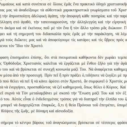
ωμαίους καὶ κατὰ συνέπεια σὲ ὅλους ἐμᾶς ἕνα πρακτικὸ ὁδηγὸ χριστιανικῆ
ας μας νὰ ἀναδείξουμε τὰ αὐθεντικὰ χαρακτηριστικὰ γνωρίσματα τοῦ Χρισ
 τὴν ἀπροσποίητη ἀδελφικὴ ἀγάπη, τὴν ἀποφυγὴ κάθε πονηρίας καὶ τὴν πα
όλληση στὸ ἀγαθό, τὴν ταπεινοφροσύνη, τὴν ἀλληλεγγύη καὶ τὴν εἰρηνικὴ
τι ἀκόμα καὶ σὲ ἐκείνους ποῦ μὲ τὸν ἕνα ἢ τὸν ἄλλο τρόπο μᾶς διώκουν. Γ
έφει καὶ τὴ σημερινή του διδασκαλία πρὸς ἐμᾶς μὲ τὴν παράκληση, νὰ λέμ
γιὰ τοὺς διῶκτες μας καὶ νὰ ἀποφεύγουμε τὶς κατάρες καὶ τὶς ὕβρεις πρός 
ενοι τὸν Ἴδιο τὸν Χριστό.
φαση ἐπισημαίνει ἐπίσης, ὅτι στὰ πνευματικὰ καθήκοντα δὲν χωράει τεμπε
ς Ὀρθόδοξος Χριστιανὸς καλεῖται νὰ ἐργάζεται μὲ ἔνθεο ζῆλο γιὰ τὴν ἀγά
 του καί νὰ βρίσκεται σὲ συνεχῆ κοινωνία μαζί Του. Νὰ ἀναφέρεται καθημε
ν μέσα ἀπὸ τὴν προσευχή. Πρὶν πεῖ ἢ πρίν πράξει ὁ,τιδήποτε νὰ ζυγίζει μὲ π
ὸ πού θέλει νά πεῖ ἤ νά κάνει ἀρέσει στὸν Χριστό, ἂν συμφωνεῖ ὁ Χριστὸς μ
τὰ νὰ ἐνεργήσει, προσπαθῶντας νὰ ζεῖ καθημερινά, ὅπως θέλει ὁ Κύριος. Καὶ
θεῖ συχνὰ νὰ Τὸν μεταλαμβάνει μὲ σκοπὸ τήν Ἕνωση μαζὶ Του καὶ τὸν ἐξ
ό του. Αὐτὸς εἶναι ὁ ἐνδεδειγμένος τρόπος γιὰ νὰ διατηρεῖ τὴν ἐλπίδα του 
 μπορεῖ νὰ διαχειρίζεται ἐπαρκῶς, ὅ,τι ἡ θεία Πρόνοια τοῦ ἐπιτρέπει, ὑπομ
ς θλίψεις τῆς ζωῆς, μὲ δύναμη καὶ αἰσιοδοξία.
σήμερα τὸ κέντρο βάρους τοῦ ἀναγνώσματος βρίσκεται σὲ τέσσερις φράσε