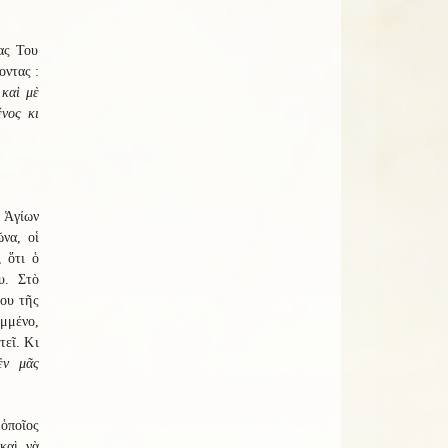
ας Του
οντας :
 καὶ μὲ
ένος κι
 Ἁγίων
να, οἱ
 ὅτι ὁ
υ. Στὸ
ου τῆς
μμένο,
τεῖ. Κι
ὲν μᾶς
ὁποῖος
 καὶ νὰ