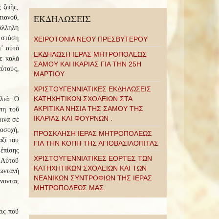
ς ζωῆς,
ΕΚΔΗΛΩΣΕΙΣ
τιανοῦ,
ράλληλη
 στάση
ΧΕΙΡΟΤΟΝΙΑ ΝΕΟΥ ΠΡΕΣΒΥΤΕΡΟΥ
ι’ αὐτὸ
ΕΚΔΗΛΩΣΗ ΙΕΡΑΣ ΜΗΤΡΟΠΟΛΕΩΣ
ε καλὰ
ΣΑΜΟΥ ΚΑΙ ΙΚΑΡΙΑΣ ΓΙΑ ΤΗΝ 25Η
αὐτούς,
ΜΑΡΤΙΟΥ
ΧΡΙΣΤΟΥΓΕΝΝΙΑΤΙΚΕΣ ΕΚΔΗΛΩΣΕΙΣ
ΚΑΤΗΧΗΤΙΚΩΝ ΣΧΟΛΕΙΩΝ ΣΤΑ
λιά. Ὁ
ΑΚΡΙΤΙΚΑ ΝΗΣΙΑ ΤΗΣ ΣΑΜΟΥ ΤΗΣ
πη τοῦ
ΙΚΑΡΙΑΣ ΚΑΙ ΦΟΥΡΝΩΝ .
ρινὰ σέ
ροσοχή,
ΠΡΟΣΚΛΗΣΗ ΙΕΡΑΣ ΜΗΤΡΟΠΟΛΕΩΣ
αζί του
ΓΙΑ ΤΗΝ ΚΟΠΗ ΤΗΣ ΑΓΙΟΒΑΣΙΛΟΠΙΤΑΣ
 ἐπίσης
ΧΡΙΣΤΟΥΓΕΝΝΙΑΤΙΚΕΣ ΕΟΡΤΕΣ ΤΩΝ
 Αὐτοῦ
ΚΑΤΗΧΗΤΙΚΩΝ ΣΧΟΛΕΙΩΝ ΚΑΙ ΤΩΝ
ζωντανὴ
ΝΕΑΝΙΚΩΝ ΣΥΝΤΡΟΦΙΩΝ ΤΗΣ ΙΕΡΑΣ
ένοντας
ΜΗΤΡΟΠΟΛΕΩΣ ΜΑΣ.
ις ποῦ