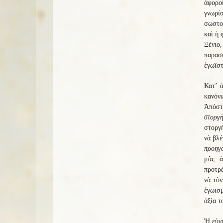
ἀφοροῦ
γνωρίσ
σωστοί
καὶ ἡ 
Ξένιο
παρασυ
ἐγωϊστ
Κατ’ ἀ
κανόνω
Ἀπόστ
στοργὴ
στοργὴ
νὰ βλέ
προηγο
μᾶς ἀ
προτρέ
νὰ τὸν
ἐγωισμ
ἀξία τ
Ἡ εὐγέ