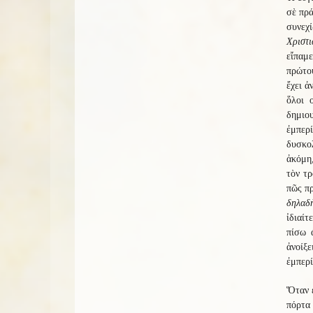
σὲ πρά
συνεχί
Χριστι
εἴπαμε
πρώτου
ἔχει ἀ
ὅλοι 
δημιου
ἐμπερ
δυσκο
ἀκόμη,
τὸν τ
πῶς πρ
δηλαδὴ
ἰδιαίτ
πίσω 
ἀνοίξε
ἐμπερί
Ὅταν ε
πόρτα 