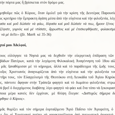
τὴν πόρτα μας ἢ βρίσκεται στὸν δρόμο μας.
μηθοῦμε πῶς ὁ Κύριος, ὅταν ὁμιλεῖ γιὰ τὴν κρίση τῆς Δευτέρας Παρουσί
ὡς κριτήριο τὴν ἔμπρακτη ἀγάπη μέσα ἀπὸ τὴν εὐγένεια καὶ τὴν φιλοξενία, λέγ
νασα καὶ μοῦ δώσατε νὰ φάω, δίψασα καὶ μοῦ δώσατε νὰ πιω, ἤμουν ξένος
ζέψατε, γυμνὸς καὶ μὲ ντύσατε, ἄρρωστος καὶ μὲ ἐπισκεφθήκατε, φυλακισμ
 νὰ μὲ δεῖτε»
(βλ. Ματθ. κὲ 35-36)
τοί μου Ἀδελφοί,
ιος εὐλόγησε τὰ Νησιά μας νὰ δεχθοῦν τὴν εὐεργετικὴ ἐπίδραση τῶν
βάδων Πατέρων, κατὰ τὴν λεγόμενη Φιλοκαλική Ἀναγέννηση τοῦ 18ου αἰῶ
ι μᾶς ξαναθύμισαν μὲ τὸ κήρυγμα, ἀλλὰ καὶ τὸ παράδειγμα τῆς ζωῆς τους,
οξος Χριστιανὸς ἀναγνωρίζεται ἀπὸ τὴν εὐγένεια καὶ τὴν φιλοξενία το
τῆρι τους, τὸν Εὐαγγελισμὸ τῆς Θεοτόκου στὴ Λευκάδα τοῦ Ἁγίου Κηρύκ
ας, πάντοτε ἄφηναν στὴν Τράπεζα φαγητὸ καὶ τὸ δωμάτιο φιλοξενίας στρω
ὰ βρεῖ ὁ διερχόμενος διαβάτης λίγο φαγητὸ νὰ φάει καὶ ἕνα τόπο νὰ ξεκουρασ
ποια μέρα κανεὶς δὲν ἐρχόταν, μὲ θλίψη ἔλεγαν:
«Δυστυχῶς σήμερα δ
φθηκε ὁ Κύριος».
μᾶς θυμίζει καὶ τὸν σήμερα ἑορταζόμενο Ἅγιὸ Παΐσιο τόν Ἁγιορείτη, ὁ 
ε ὅτι οἱ Χριστιανοὶ πρέπει νὰ χαρακτηρίζονται ἀπὸ πνευματικὴ ἀρχοντιὰ