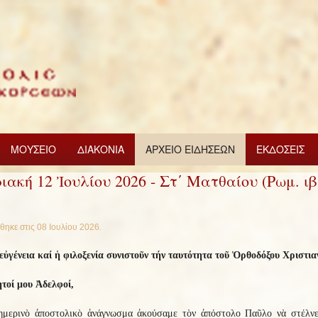
ΜΟΥΣΕΙΟ
ΔΙΑΚΟΝΙΑ
ΑΡΧΕΙΟ ΕΙΔΗΣΕΩΝ
ΕΚΔΟΣΕΙΣ
ιακή 12 Ἰουλίου 2026 - Στ΄ Ματθαίου (Ρωμ. ιβ
θηκε στις
08 Ιουλίου 2026
.
εὐγένεια καί ἡ φιλοξενία συνιστοῦν τήν ταυτότητα τοῦ Ὀρθοδόξου Χριστια
τοί μου Ἀδελφοί,
ημερινὸ ἀποστολικὸ ἀνάγνωσμα ἀκούσαμε τὸν ἀπόστολο Παῦλο νὰ στέλνε