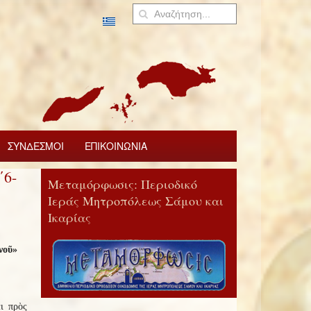
ΣΥΝΔΕΣΜΟΙ
ΕΠΙΚΟΙΝΩΝΙΑ
΄6-
Μεταμόρφωσις: Περιοδικό
Ιεράς Μητροπόλεως Σάμου και
Ικαρίας
νοῦ»
ι πρὸς