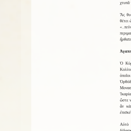
χτυπᾶ 
Ἂς θυ
θέτει 
«..πεί
περιμα
ἤρθατε
Ἀγαπη
Ὁ Κύρ
Κολλυ
ὁποῖο
Ὀρθόδ
Μονασ
Ἰκαρί
ὥστε ν
ἂν κά
ἐπισκέ
Αὐτὸ 
δίδασκ