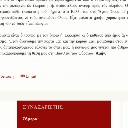
ν τὴν φιλοξενία ὡς ἔκφραση τῆς ἀνιδιοτελοῦς ἀγάπης πρὸς τὸν πλησίον. Ὁ
ετώπιζε κάθε ἐπισκέπτη ποὺ πήγαινε στὸ Κελλί του στὸ Ἅγιον Ὅρος μὲ 
 φροντίζοντας νὰ τοὺς ἀναπαύσει ὅλους. Εἶχε μάλιστα γράψει χαρακτηριστ
αφή
«το νὰ τρῶς εἶναι εὐλογία».
ξενία εἶναι ὁ τρόπος μὲ τὸν ὁποῖο ἡ Ἐκκλησία κι ὁ καθένας ἀπὸ ἐμᾶς ἀγκ
σμο. Ὅτὰν ἀνοίγουμε τὴν πόρτα μας καὶ τὴν καρδιά μας, μοιάζουμε στόν Κ
ς ἀνταποκρινόμενος εὐλογεῖ τὸ σπίτι μας, ἡ κοινωνία μας γίνεται πιὸ ἀνθρώ
ἐπικαιροποιοῦμε τὴ θέση μας στὴ Βασιλεία τῶν Οὐρανῶν.
Ἀμήν.
τύπωση
Email
ΣΥΝΑΞΑΡΙΣΤΗΣ
Σήμερα: