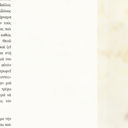
 Παῦλος
 ἄλλους
ήρυγμα
ῦν τοὺς
πος ποὺ
, καθώς
ν Θεοῦ
καὶ ζεῖ
ια στὴ
μά του
ὲ αὐτὸν
ερωρεῖ
κοντες»
ει μιὰ
, τρέχω
γιὰ νὰ
ιο, τὸν
υμε τὴν
που ποὺ