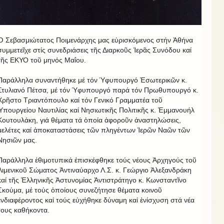
Ὁ Σεβασμιώτατος Ποιμενάρχης μας εὐρισκόμενος στήν Ἀθήνα
συμμετεῖχε στίς συνεδριάσεις τῆς Διαρκοῦς Ἱερᾶς Συνόδου καί
τῆς ΕΚΥΟ τοῦ μηνός Μαΐου.
Παράλληλα συναντήθηκε μέ τόν Ὑφυπουργό Ἐσωτερικῶν κ.
Στυλιανό Πέτσα, μέ τόν Ὑφυπουργό παρά τόν Πρωθυπουργό κ.
Χρῆστο Τριαντόπουλο καί τόν Γενικό Γραμματέα τοῦ
Ὑπουργείου Ναυτιλίας καί Νησιωτικῆς Πολιτικῆς κ. Ἐμμανουήλ
Κουτουλάκη, γιά θέματα τά ὁποία ἀφοροῦν ἀναστηλώσεις,
μελέτες καί ἀποκαταστάσεις τῶν πληγέντων Ἱερῶν Ναῶν τῶν
Νησιῶν μας.
Παράλληλα ἐθιμοτυπικά ἐπισκέφθηκε τούς νέους Ἀρχηγούς τοῦ
Λιμενικοῦ Σώματος Ἀντιναύαρχο Λ.Σ. κ. Γεώργιο Ἀλεξανδράκη
καί τῆς Ἑλληνικῆς Ἀστυνομίας Ἀντιστράτηγο κ. Κωνσταντῖνο
Σκούμα, μέ τούς ὁποίους συνεζήτησε θέματα κοινοῦ
ἐνδιαφέροντος καί τούς εὐχήθηκε δύναμη καί ἐνίσχυση στά νέα
τους καθήκοντα.