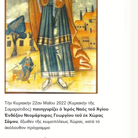
Τήν Κυριακήν 22αν Μαΐου 2022 (Κυριακήν τῆς
Σαμαρείτιδος)
πανηγυρίζει ὁ Ἱερός Ναός τοῦ Ἁγίου
Ἐνδόξου Νεομάρτυρος Γεωργίου τοῦ ἐκ Χώρας
Σάμου
, ἒξωθεν τῆς κωμοπόλεως Χώρας, κατά τό
ἀκόλουθον πρόγραμμα: