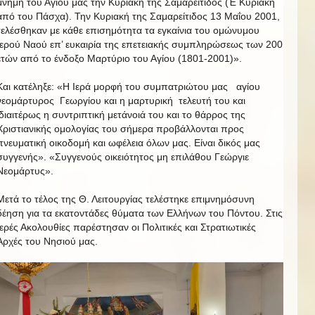
μνήμη του Αγίου μας την Κυριακή της Σαμαρείτιδος (Έ Κυριακή
από του Πάσχα). Την Κυριακή της Σαμαρείτιδος 13 Μαΐου 2001,
τελέσθηκαν με κάθε επισημότητα τα εγκαίνια του ομώνυμου
Ιερού Ναού επ’ ευκαιρία της επετειακής συμπληρώσεως των 200
ετών από το ένδοξο Μαρτύριο του Αγίου (1801-2001)».
Και κατέληξε: «Η Ιερά μορφή του συμπατριώτου μας αγίου
νεομάρτυρος Γεωργίου και η μαρτυρική τελευτή του και
ιδιαιτέρως η συντριπτική μετάνοιά του και το θάρρος της
Χριστιανικής ομολογίας του σήμερα προβάλλονται προς
πνευματική οικοδομή και ωφέλεια όλων μας. Είναι δικός μας
συγγενής». «Συγγενούς οικειότητος μη επιλάθου Γεώργιε
Νεομάρτυς».
Μετά το τέλος της Θ. Λειτουργίας τελέστηκε επιμνημόσυνη
δέηση για τα εκατοντάδες θύματα των Ελλήνων του Πόντου. Στις
Ιερές Ακολουθίες παρέστησαν οι Πολιτικές και Στρατιωτικές
Αρχές του Νησιού μας.