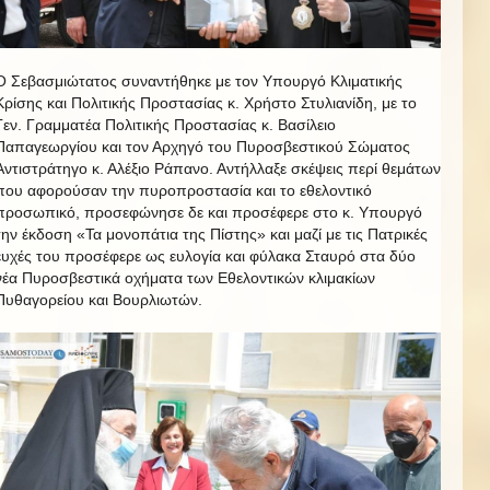
Ο Σεβασμιώτατος συναντήθηκε με τον Υπουργό Κλιματικής
Κρίσης και Πολιτικής Προστασίας κ. Χρήστο Στυλιανίδη, με το
Γεν. Γραμματέα Πολιτικής Προστασίας κ. Βασίλειο
Παπαγεωργίου και τον Αρχηγό του Πυροσβεστικού Σώματος
Αντιστράτηγο κ. Αλέξιο Ράπανο. Αντήλλαξε σκέψεις περί θεμάτων
που αφορούσαν την πυροπροστασία και το εθελοντικό
προσωπικό, προσεφώνησε δε και προσέφερε στο κ. Υπουργό
την έκδοση «Τα μονοπάτια της Πίστης» και μαζί με τις Πατρικές
ευχές του προσέφερε ως ευλογία και φύλακα Σταυρό στα δύο
νέα Πυροσβεστικά οχήματα των Εθελοντικών κλιμακίων
Πυθαγορείου και Βουρλιωτών.