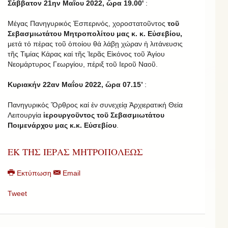
Σάββατον 21ην Μαΐου 2022, ὥρα 19.00'
:
Μέγας Πανηγυρικός Ἑσπερινός, χοροστατοῦντος
τοῦ
Σεβασμιωτάτου Μητροπολίτου μας κ. κ. Εὐσεβίου,
μετά τό πέρας τοῦ ὁποίου θά λάβῃ χώραν ἡ λιτάνευσις
τῆς Τιμίας Κάρας καί τῆς Ἱερᾶς Εἰκόνος τοῦ Ἁγίου
Νεομάρτυρος Γεωργίου, πέριξ τοῦ Ιεροῦ Ναοῦ.
Κυριακήν 22αν Μαΐου 2022, ὥρα 07.15’
:
Πανηγυρικός Ὄρθρος καί ἐν συνεχείᾳ Ἀρχιερατική Θεία
Λειτουργία
ἱερουργοῦντος τοῦ Σεβασμιωτάτου
Ποιμενάρχου μας κ.κ. Εὐσεβίου
.
ΕΚ ΤΗΣ ΙΕΡΑΣ ΜΗΤΡΟΠΟΛΕΩΣ
Εκτύπωση
Email
Tweet