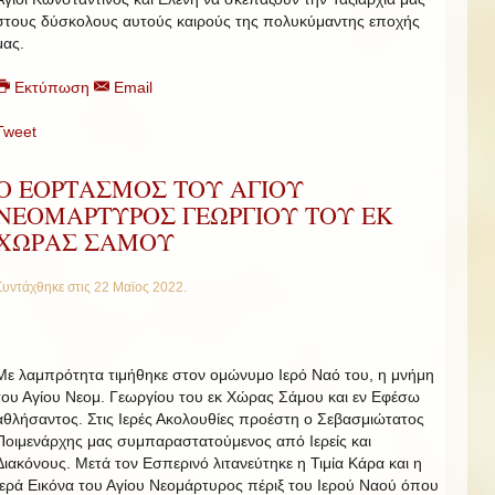
στους δύσκολους αυτούς καιρούς της πολυκύμαντης εποχής
μας.
Εκτύπωση
Email
Tweet
Ο ΕΟΡΤΑΣΜΟΣ ΤΟΥ ΑΓΙΟΥ
ΝΕΟΜΑΡΤΥΡΟΣ ΓΕΩΡΓΙΟΥ ΤΟΥ ΕΚ
ΧΩΡΑΣ ΣΑΜΟΥ
Συντάχθηκε στις
22 Μαϊος 2022
.
Με λαμπρότητα τιμήθηκε στον ομώνυμο Ιερό Ναό του, η μνήμη
του Αγίου Νεομ. Γεωργίου του εκ Χώρας Σάμου και εν Εφέσω
αθλήσαντος. Στις Ιερές Ακολουθίες προέστη ο Σεβασμιώτατος
Ποιμενάρχης μας συμπαραστατούμενος από Ιερείς και
Διακόνους. Μετά τον Εσπερινό λιτανεύτηκε η Τιμία Κάρα και η
Ιερά Εικόνα του Αγίου Νεομάρτυρος πέριξ του Ιερού Ναού όπου