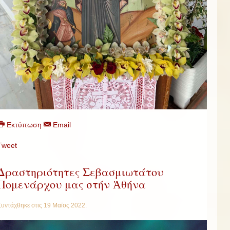
Εκτύπωση
Email
Tweet
Δραστηριότητες Σεβασμιωτάτου
Πομενάρχου μας στήν Ἀθήνα
Συντάχθηκε στις
19 Μαϊος 2022
.