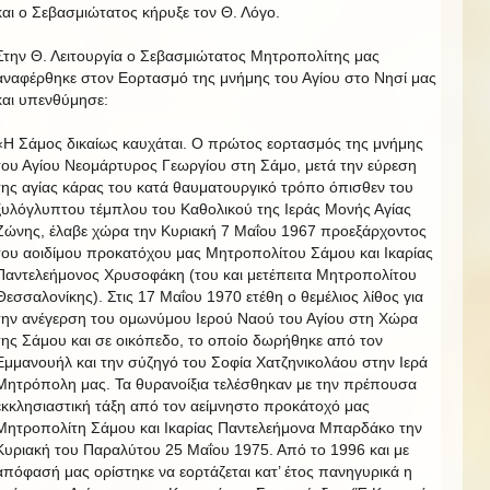
και ο Σεβασμιώτατος κήρυξε τον Θ. Λόγο.
Στην Θ. Λειτουργία ο Σεβασμιώτατος Μητροπολίτης μας
αναφέρθηκε στον Εορτασμό της μνήμης του Αγίου στο Νησί μας
και υπενθύμησε:
«Η Σάμος δικαίως καυχάται. Ο πρώτος εορτασμός της μνήμης
του Αγίου Nεομάρτυρος Γεωργίου στη Σάμο, μετά την εύρεση
της αγίας κάρας του κατά θαυματουργικό τρόπο όπισθεν του
ξυλόγλυπτου τέμπλου του Καθολικού της Ιεράς Μονής Αγίας
Ζώνης, έλαβε χώρα την Κυριακή 7 Μαΐου 1967 προεξάρχοντος
του αοιδίμου προκατόχου μας Μητροπολίτου Σάμου και Ικαρίας
Παντελεήμονος Χρυσοφάκη (του και μετέπειτα Μητροπολίτου
Θεσσαλονίκης). Στις 17 Μαΐου 1970 ετέθη ο θεμέλιος λίθος για
την ανέγερση του ομωνύμου Ιερού Ναού του Αγίου στη Χώρα
της Σάμου και σε οικόπεδο, το οποίο δωρήθηκε από τον
Εμμανουήλ και την σύζηγό του Σοφία Χατζηνικολάου στην Ιερά
Μητρόπολη μας. Τα θυρανοίξια τελέσθηκαν με την πρέπουσα
εκκλησιαστική τάξη από τον αείμνηστο προκάτοχό μας
Μητροπολίτη Σάμου και Ικαρίας Παντελεήμονα Μπαρδάκο την
Κυριακή του Παραλύτου 25 Μαΐου 1975. Από το 1996 και με
απόφασή μας ορίστηκε να εορτάζεται κατ’ έτος πανηγυρικά η