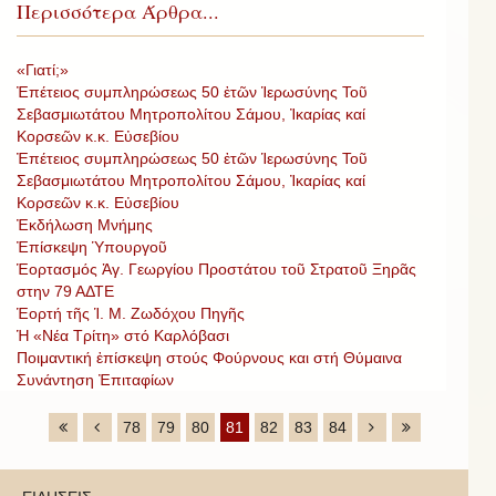
Περισσότερα Άρθρα...
«Γιατί;»
Ἐπέτειος συμπληρώσεως 50 ἐτῶν Ἱερωσύνης Τοῦ
Σεβασμιωτάτου Μητροπολίτου Σάμου, Ἰκαρίας καί
Κορσεῶν κ.κ. Εὐσεβίου
Ἐπέτειος συμπληρώσεως 50 ἐτῶν Ἱερωσύνης Τοῦ
Σεβασμιωτάτου Μητροπολίτου Σάμου, Ἰκαρίας καί
Κορσεῶν κ.κ. Εὐσεβίου
Ἐκδήλωση Μνήμης
Ἐπίσκεψη Ὑπουργοῦ
Ἑορτασμός Ἁγ. Γεωργίου Προστάτου τοῦ Στρατοῦ Ξηρᾶς
στην 79 ΑΔΤΕ
Ἑορτή τῆς Ἱ. Μ. Ζωδόχου Πηγῆς
Ἡ «Νέα Τρίτη» στό Καρλόβασι
Ποιμαντική ἐπίσκεψη στούς Φούρνους και στή Θύμαινα
Συνάντηση Ἐπιταφίων
78
79
80
81
82
83
84