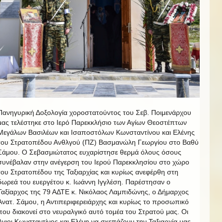
Πανηγυρική Δοξολογία χοροστατούντος του Σεβ. Ποιμενάρχου
μας τελέστηκε στο Ιερό Παρεκκλήσιο των Αγίων Θεοστέπτων
Μεγάλων Βασιλέων και Ισαποστόλων Κωνσταντίνου και Ελένης
του Στρατοπέδου Ανθλγού (ΠΖ) Βασμανώλη Γεωργίου στο Βαθύ
Σάμου. Ο Σεβασμιώτατος ευχαρίστησε θερμά όλους όσους
συνέβαλαν στην ανέγερση του Ιερού Παρεκκλησίου στο χώρο
του Στρατοπέδου της Ταξιαρχίας και κυρίως ανεφέρθη στη
δωρεά του ευεργέτου κ. Ιωάννη Ιγγλέση. Παρέστησαν ο
Ταξίαρχος της 79 ΑΔΤΕ κ. Νικόλαος Λαμπιδώνης, ο Δήμαρχος
Ανατ. Σάμου, η Αντιπεριφερειάρχης και κυρίως το προσωπικό
που διακονεί στο νευραλγικό αυτό τομέα του Στρατού μας. Οι
Άγιοι Κωνσταντίνος και Ελένη να σκεπάζουν την Ταξιαρχία μας