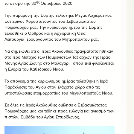
ης
το σεισμό της 30
Οκτωβρίου 2020.
Την παραμονή της Εορτής τελέστηκε Μέγας Αρχιερατικός
Εσπερινός Χοροστατούντος του Σεβασμιωτάτου
Ποιμενάρχου μας. Την κυριώνυμο ημέρα της Εορτής
τελέσθηκε ο Όρθρος και η Αρχιερατική Θεία
Λειτουργία Ιερουργούντος του Μητροπολίτου μας.
Να σημειωθεί ότι οι Ιερές Ακολουθίες πραγματοποιήθηκαν
στο Ιερό Μετόχιο των Παμμεγίστων Ταξιαρχών της Ιεράς
Μονής Αγίας Ζώνης στο Μαλαγάρι, όπου εκεί φιλοξενείται
η Ενορία του Καθεδρικού Ναού.
Το απόγευμα της κυριωνύμου ημέρας τελέσθηκε η Ιερά
Παράκλησις του Αγίου στον ελάχιστο χώρο από τις
υποστυλώσεις ετοιμορροπίας του Μεγαλοπρεπούς Ναού.
Σε όλες τις Ιερές Ακολουθίες ομίλησε ο Σεβασμιώτατος
Ποιμενάρχης μας και τέθηκε προς ευλογία και αγιασμό των
πιστών, Εμβάδα του Αγίου Σπυρίδωνος.