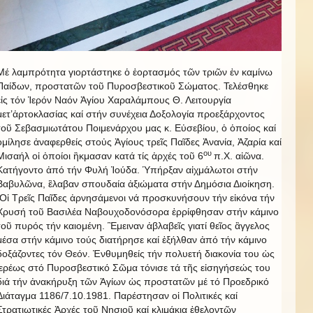
Μέ λαμπρότητα γιορτάστηκε ὁ ἑορτασμός τῶν τριῶν ἐν καμίνω
Παίδων, προστατῶν τοῦ Πυροσβεστικοῦ Σώματος. Τελέσθηκε
εἰς τόν Ἱερόν Ναόν Ἁγίου Χαραλάμπους Θ. Λειτουργία
μετ’ἀρτοκλασίας καί στήν συνέχεια Δοξολογία προεξάρχοντος
τοῦ Σεβασμιωτάτου Ποιμενάρχου μας κ. Εὐσεβίου, ὁ ὁποίος καί
ὁμίλησε ἀναφερθείς στοὐς Ἁγίους τρεῖς Παῖδες Ἀνανία, Ἀζαρία καί
ου
Μισαήλ οἱ ὀποίοι ἢκμασαν κατά τίς ἀρχές τοῦ 6
π.Χ. αἰῶνα.
Κατήγοντο ἀπό τήν Φυλή Ἰούδα. Ὑπήρξαν αἰχμάλωτοι στήν
Βαβυλῶνα, ἒλαβαν σπουδαία ἀξιώματα στήν Δημόσια Διοίκηση.
Οἱ Τρεῖς Παῖδες ἀρνησάμενοι νά προσκυνήσουν τήν εἰκόνα τήν
Χρυσή τοῦ Βασιλέα Ναβουχοδονόσορα ἐρρίφθησαν στήν κάμινο
τοῦ πυρός τήν καιομένη. Ἓμειναν ἀβλαβεῖς γιατί θεῖος ἂγγελος
μέσα στήν κάμινο τούς διατήρησε καί ἐξήλθαν ἀπό τήν κάμινο
δοξάζοντες τόν Θεόν. Ἐνθυμηθείς τήν πολυετή διακονία του ὡς
ἱερέως στό Πυροσβεστικό Σῶμα τόνισε τά τῆς εἰσηγήσεώς του
διά τήν ἀνακήρυξη τῶν Ἁγίων ὡς προστατῶν μέ τό Προεδρικό
Διάταγμα 1186/7.10.1981. Παρέστησαν οἱ Πολιτικές καί
Στρατιωτικές Ἀρχές τοῦ Νησιοῦ καί κλιμάκια ἐθελοντῶν