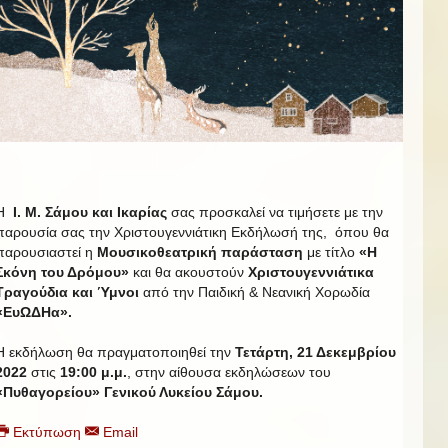
Η
Ι. Μ. Σάμου και Ικαρίας
σας προσκαλεί να τιμήσετε με την
παρουσία σας την Χριστουγεννιάτικη Εκδήλωσή της, όπου θα
παρουσιαστεί η
Μουσικοθεατρική παράσταση
με τίτλο
«Η
Σκόνη του Δρόμου»
και θα ακουστούν
Χριστουγεννιάτικα
Τραγούδια και Ύμνοι
από την Παιδική & Νεανική Χορωδία
«ΕυΩΔΗα».
Η εκδήλωση θα πραγματοποιηθεί την
Τετάρτη, 21 Δεκεμβρίου
2022
στις
19:00 μ.μ.
, στην αίθουσα εκδηλώσεων του
«Πυθαγορείου» Γενικού Λυκείου Σάμου.
Εκτύπωση
Email