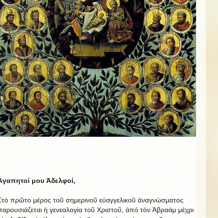
Ἀγαπητοί μου Ἀδελφοί,
Στό πρῶτο μέρος τοῦ σημερινοῦ εὐαγγελικοῦ ἀναγνώσματος
παρουσιάζεται ἡ γενεαλογία τοῦ Χριστοῦ, ἀπό τόν Ἀβραάμ μέχρι