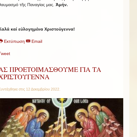
θαυμασμό τῆς Παναγίας μας.
Ἀμήν.
Καλά καί εὐλογημένα Χριστούγεννα!
Εκτύπωση
Email
Tweet
ΑΣ ΠΡΟΕΤΟΙΜΑΣΘΟΥΜΕ ΓΙΑ ΤΑ
ΧΡΙΣΤΟΥΓΕΝΝΑ
Συντάχθηκε στις
12 Δεκεμβρίου 2022
.