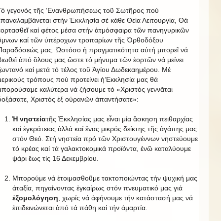
Τό γεγονός τῆς ‘Ενανθρωπήσεως τοῦ Σωτῆρος πού
ἐπαναλαμβάνεται στήν Ἐκκλησία σέ κάθε Θεία Λειτουργία, Θά
ἑορτασθεῖ καί φέτος μέσα στήν ἀτμόσφαιρα τῶν πανηγυρικῶν
ὓμνων καί τῶν ὑπέροχων τροπαρίων τῆς Ὀρθοδόξου
Παραδόσεώς μας. Ὡστόσο ἡ πραγματικότητα αὐτή μπορεῖ νά
βιωθεῖ ἀπό ὃλους μας ὣστε τό μήνυμα τῶν ἑορτῶν νά μείνει
ζωντανό καί μετά τό τέλος τοῦ Ἁγίου Δωδεκαημέρου. Μέ
μερικούς τρόπους πού προτείνει ἡ‘Εκκλησία μας θά
μπορούσαμε καλύτερα νά ζήσουμε τό «Χριστός γεννᾶται
δοξάσατε, Χριστός ἐξ οὐρανῶν ἀπαντήσατε»:
Ἡ νηστεία
τῆς Ἐκκλησίας μας εἶναι μία ἂσκηση πειθαρχίας
καί ἐγκράτειας ἀλλά καί ἓνας μικρός δείκτης τῆς ἀγάπης μας
στόν Θεό. Στή νηστεία πρό τῶν Χριστουγέννων νηστεύουμε
τό κρέας καί τά γαλακτοκομικά προϊόντα, ἐνῶ καταλύουμε
ψάρι ἓως τίς 16 Δεκεμβρίου.
Μπορούμε νά ἑτοιμασθοῦμε τακτοποιώντας τήν ψυχική μας
ἀταξία, πηγαίνοντας ἐγκαίρως στόν πνευματικό μας γιά
ἐξομολόγηση
, χωρίς νά ἀφήνουμε τήν κατάστασή μας νά
ἐπιδεινώνεται ἀπό τά πάθη καί τήν ἁμαρτία.