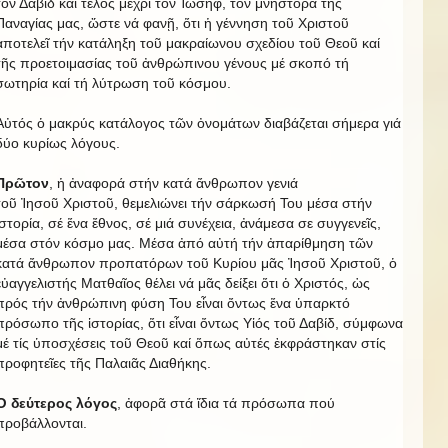
τόν Δαβίδ καί τέλος μέχρι τόν Ἰωσήφ, τόν μνήστορα τῆς
Παναγίας μας, ὥστε νά φανῇ, ὅτι ἡ γέννηση τοῦ Χριστοῦ
ἀποτελεῖ τήν κατάληξη τοῦ μακραίωνου σχεδίου τοῦ Θεοῦ καί
τῆς προετοιμασίας τοῦ ἀνθρώπινου γένους μέ σκοπό τή
σωτηρία καί τή λύτρωση τοῦ κόσμου.
Αὐτός ὁ μακρύς κατάλογος τῶν ὀνομάτων διαβάζεται σήμερα γιά
δύο κυρίως λόγους.
Πρῶτον
, ἡ ἀναφορά στήν κατά ἄνθρωπον γενιά
τοῦ Ἰησοῦ Χριστοῦ, θεμελιώνει τήν σάρκωσή Του μέσα στήν
ἱστορία, σέ ἕνα ἔθνος, σέ μιά συνέχεια, ἀνάμεσα σε συγγενεῖς,
μέσα στόν κόσμο μας. Μέσα ἀπό αὐτή τήν ἀπαρίθμηση τῶν
κατά ἄνθρωπον προπατόρων τοῦ Κυρίου μᾶς Ἰησοῦ Χριστοῦ, ὁ
εὐαγγελιστής Ματθαῖος θέλει νά μᾶς δείξει ὅτι ὁ Χριστός, ὡς
πρός τήν ἀνθρώπινη φύση Του εἶναι ὄντως ἕνα ὑπαρκτό
πρόσωπο τῆς ἱστορίας, ὅτι εἶναι ὄντως Υἱός τοῦ Δαβίδ, σύμφωνα
μέ τίς ὑποσχέσεις τοῦ Θεοῦ καί ὅπως αὐτές ἐκφράστηκαν στίς
προφητεῖες τῆς Παλαιᾶς Διαθήκης.
Ὁ
δεύτερος λόγος
, ἀφορᾶ στά ἴδια τά πρόσωπα πού
προβάλλονται.