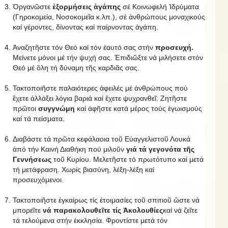
Ὀργανῶστε
ἐξορμήσεις ἀγάπης
σέ Κοινωφελή Ἱδρύματα
(Γηροκομεία, Νοσοκομεῖα κ.λπ.), σέ ἀνθρώπους μοναχικούς
καί γέροντες, δίνοντας καί παίρνοντας ἀγάπη.
Ἀναζητῆστε τόν Θεό καί τόν ἑαυτό σας στήν
προσευχή.
Μείνετε μόνοι μέ τήν ψυχή σας. Ἐπιδιῶξτε νά μιλήσετε στόν
Θεό μέ ὃλη τή δύναμη τῆς καρδιᾶς σας.
Τακτοποιῆστε παλαιότερες ἀφειλές μέ ἀνθρώπους πού
ἒχετε ἀλλάξει λόγια βαριά καί ἒχετε ψυχρανθεῖ. Ζητῆστε
πρῶτοι
συγγνώμη
καί ἀφῆστε κατά μέρος τούς ἐγωισμούς
καί τά πείσματα.
Διαβάστε τά πρῶτα κεφάλαοια τοῦ Εὐαγγελιστοῦ Λουκά
ἀπό τήν Καινή Διαθήκη πού μιλοῦν
γιά τά γεγονότα τῆς
Γεννήσεως
τοῦ Κυρίου. Μελετῆστε τό πρωτότυπο καί μετά
τή μετάφραση. Χωρίς βιασύνη, λέξη-λέξη καί
προσευχόμενοι.
Τακτοποιῆστε ἐγκαίρως τίς ἑτοιμασίες τοῦ σπιτιοῦ ὣστε νά
μπορεῖτε
νά παρακολουθεῖτε τίς Ἀκολουθίες
καί νά ζεῖτε
τά τελούμενα στήν ἐκκλησία. Φροντίστε μετά τόν