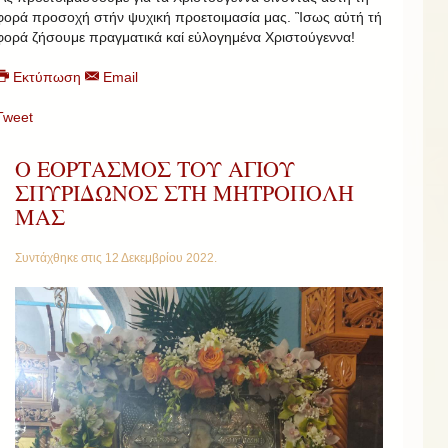
φορά προσοχή στήν ψυχική προετοιμασία μας. Ἲσως αὐτή τή
φορά ζήσουμε πραγματικά καί εὐλογημένα Χριστούγεννα!
Εκτύπωση
Email
Tweet
Ο ΕΟΡΤΑΣΜΟΣ ΤΟΥ ΑΓΙΟΥ
ΣΠΥΡΙΔΩΝΟΣ ΣΤΗ ΜΗΤΡΟΠΟΛΗ
ΜΑΣ
Συντάχθηκε στις
12 Δεκεμβρίου 2022
.