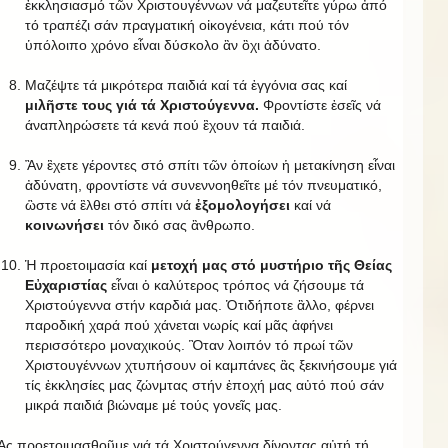
ἐκκλησιασμό τῶν Χριστουγέννων νά μαζευτεῖτε γύρω ἀπό
τό τραπέζι σάν πραγματική οἰκογένεια, κάτι πού τόν
ὑπόλοιπο χρόνο εἶναι δύσκολο ἂν ὂχι ἀδύνατο.
Μαζέψτε τά μικρότερα παιδιά καί τά ἐγγόνια σας καί
μιλῆστε τους γιά τά Χριστούγεννα.
Φροντίστε ἐσεῖς νά
άναπληρώσετε τά κενά πού ἒχουν τά παιδιά.
Ἂν ἒχετε γέροντες στό σπίτι τῶν ὁποίων ἡ μετακίνηση εἶναι
ἀδύνατη, φροντίστε νά συνεννοηθεῖτε μέ τόν πνευματικό,
ὣστε νά ἒλθει στό σπίτι νά
ἐξομολογήσει
καί νά
κοινωνήσει
τόν δικό σας ἂνθρωπο.
Ἡ προετοιμασία καί
μετοχή μας στό μυστήριο τῆς Θείας
Εὐχαριστίας
εἶναι ὁ καλύτερος τρόπος νά ζήσουμε τά
Χριστούγεννα στήν καρδιά μας. Ὁτιδήποτε ἂλλο, φέρνει
παροδική χαρά πού χάνεται νωρίς καί μᾶς ἀφήνει
περισσότερο μοναχικούς. Ὃταν λοιπόν τό πρωί τῶν
Χριστουγέννων χτυπήσουν οἱ καμπάνες ἂς ξεκινήσουμε γιά
τίς ἐκκλησίες μας ζώνμτας στήν ἐποχή μας αὐτό πού σάν
μικρά παιδιά βιώναμε μέ τούς γονεῖς μας.
Ἂς προετοιμασθοῦμε γιά τά Χριστούγεννα δίνοντας αὐτή τή