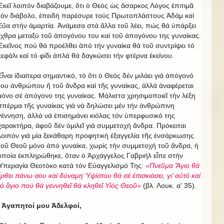
Ἐκεῖ λοιπόν διαβάζουμε, ὅτι ὁ Θεός ὡς ἄσαρκος Λόγος ἐπιτιμᾶ
τόν διάβολο, ἐπειδή παρέσυρε τούς Πρωτοπλάστους Ἀδάμ καί
Εὔα στήν ἁμαρτία. Ἀνάμεσα στά ἄλλα τοῦ λέει, πώς θά ὑπάρξει
ἔχθρα μεταξύ τοῦ ἀπογόνου του καί τοῦ ἀπογόνου της γυναίκας.
Ἐκεῖνος πού θά προέλθει ἀπό τήν γυναίκα θά τοῦ συντρίψει τό
κεφάλι καί τό φίδι ἁπλά θά δαγκώσει τήν φτέρνα ἐκείνου.
Εἶναι ἰδιαίτερα σημαντικό, τό ὅτι ὁ Θεός δέν μιλάει γιά ἀπόγονό
του ἀνθρώπου ἤ τοῦ ἄνδρα καί τῆς γυναίκας, ἀλλά ἀναφέρεται
μόνο σέ ἀπόγονο της γυναίκας. Μάλιστα χρησιμοποιεῖ τήν λέξη
σπέρμα τῆς γυναίκας γιά νά δηλώσει μέν τήν ἀνθρώπινη
γέννηση, ἀλλά νά ἐπισημάνει κιόλας τόν ὑπερφυσικό της
χαρακτήρα, ἀφοῦ δέν ὁμιλεῖ γιά συμμετοχή ἄνδρα. Πρόκειται
λοιπόν γιά μία ξεκάθαρη προφητική ἐξαγγελία τῆς ἐνσάρκωσης
τοῦ Θεοῦ μόνο ἀπό γυναίκα, χωρίς τήν συμμετοχή τοῦ ἄνδρα, ἡ
ὁποία ἐκπληρώθηκε, ὅταν ὁ Ἀρχάγγελος Γαβριήλ εἶπε στήν
Ὑπεραγία Θεοτόκο κατά τόν Εὐαγγελισμό Της:
«Πνεῦμα Ἅγιο θά
ἔρθει πάνω σου καί δύναμη Ὑψίστου θά σέ ἐπισκιάσει, γι’ αὐτό καί
τό ἅγιο πού θά γεννηθεῖ θά κληθεῖ Υἱός Θεοῦ»
(βλ. Λουκ. α' 35).
Ἀγαπητοί μου Ἀ
δελφοί
,