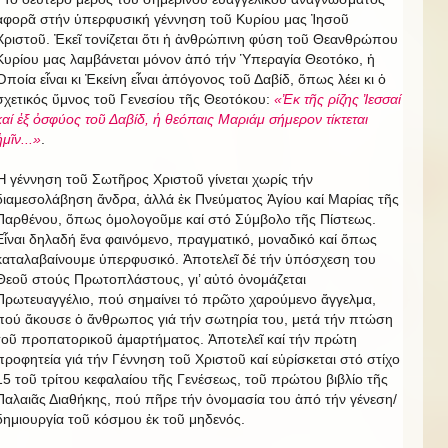
ἀφορᾶ στήν ὑπερφυσική γέννηση τοῦ Κυρίου μας Ἰησοῦ
Χριστοῦ. Ἐκεῖ τονίζεται ὅτι ἡ ἀνθρώπινη φύση τοῦ Θεανθρώπου
Κυρίου μας λαμβάνεται μόνον ἀπό τήν Ὑπεραγία Θεοτόκο, ἡ
Ὁποία εἶναι κι Ἐκείνη εἶναι ἀπόγονος τοῦ Δαβίδ, ὅπως λέει κι ὁ
σχετικός ὕμνος τοῦ Γενεσίου τῆς Θεοτόκου:
«Ἐκ τῆς ρίζης Ἰεσσαί
καί ἐξ ὀσφύος τοῦ Δαβίδ, ἡ θεόπαις Μαριάμ σήμερον τίκτεται
ἡμῖν...»
.
Ἡ γέννηση τοῦ Σωτῆρος Χριστοῦ γίνεται χωρίς τήν
διαμεσολάβηση ἄνδρα, ἀλλά ἐκ Πνεύματος Ἁγίου καί Μαρίας τῆς
Παρθένου, ὅπως ὁμολογοῦμε καί στό Σύμβολο τῆς Πίστεως.
Εἶναι δηλαδή ἕνα φαινόμενο, πραγματικό, μοναδικό καί ὅπως
καταλαβαίνουμε ὑπερφυσικό. Ἀποτελεῖ δέ τήν ὑπόσχεση του
Θεοῦ στούς Πρωτοπλάστους, γι’ αὐτό ὀνομάζεται
Πρωτευαγγέλιο, πού σημαίνει τό πρῶτο χαρούμενο ἄγγελμα,
πού ἄκουσε ὁ ἄνθρωπος γιά τήν σωτηρία του, μετά τήν πτώση
τοῦ προπατορικοῦ ἁμαρτήματος. Ἀποτελεῖ καί τήν πρώτη
προφητεία γιά τήν Γέννηση τοῦ Χριστοῦ καί εὑρίσκεται στό στίχο
15 τοῦ τρίτου κεφαλαίου τῆς Γενέσεως, τοῦ πρώτου βιβλίο τῆς
Παλαιᾶς Διαθήκης, πού πῆρε τήν ὀνομασία του ἀπό τήν γένεση/
δημιουργία τοῦ κόσμου ἐκ τοῦ μηδενός.