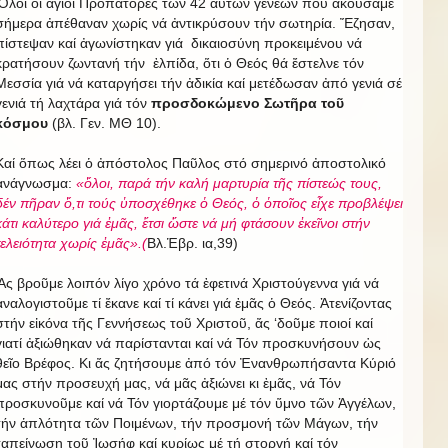
Ὅλοι οἱ ἅγιοι Προπάτορες τῶν 42 αὐτῶν γενεῶν πού ἀκούσαμε
σήμερα ἀπέθαναν χωρίς νά ἀντικρύσουν τήν σωτηρία. Ἔζησαν,
πίστεψαν καί ἀγωνίστηκαν γιά δικαιοσύνη προκειμένου νά
κρατήσουν ζωντανή τήν ἐλπίδα, ὅτι ὁ Θεός θά ἔστελνε τόν
Μεσσία γιά νά καταργήσει τήν ἀδικία καί μετέδωσαν ἀπό γενιά σέ
γενιά τή λαχτάρα γιά τόν
προσδοκώμενο Σωτῆρα τοῦ
κόσμου
(βλ. Γεν. ΜΘ 10).
Καί ὅπως λέει ὁ ἀπόστολος Παῦλος στό σημερινό ἀποστολικό
ἀνάγνωσμα:
«
ὅ
λοι, παρά τήν καλή μαρτυρία τ
ῆ
ς πίστεώς τους,
δέν π
ῆ
ραν
ὅ
,τι τούς
ὑ
ποσχέθηκε
ὁ
Θεός,
ὁ
ὁ
πο
ῖ
ος ε
ἶ
χε προβλέψει
κάτι καλύτερο γιά
ἐ
μ
ᾶ
ς,
ἔ
τσι
ὥ
στε νά μή φτάσουν
ἐ
κε
ῖ
νοι στήν
τελειότητα χωρ
ίς ἐ
μ
ᾶ
ς».(
Βλ.Ἑβρ. ια,39)
Ἄς βροῦμε λοιπόν λίγο χρόνο τά ἐφετινά Χριστούγεννα γιά νά
ἀναλογιστοῦμε τί ἔκανε καί τί κάνει γιά ἐμᾶς ὁ Θεός. Ἀτενίζοντας
στήν εἰκόνα τῆς Γεννήσεως τοῦ Χριστοῦ, ἄς ‘δοῦμε ποιοί καί
γιατί ἀξιώθηκαν νά παρίστανται καί νά Τόν προσκυνήσουν ὡς
θεῖο Βρέφος. Κι ἄς ζητήσουμε ἀπό τόν Ἐνανθρωπήσαντα Κύριό
μας στήν προσευχή μας, νά μᾶς ἀξιώνει κι ἐμᾶς, νά Τόν
προσκυνοῦμε καί νά Τόν γιορτάζουμε μέ τόν ὕμνο τῶν Ἀγγέλων,
τήν ἁπλότητα τῶν Ποιμένων, τήν προσμονή τῶν Μάγων, τήν
ταπείνωση τοῦ Ἰωσήφ καί κυρίως μέ τή στοργή καί τόν