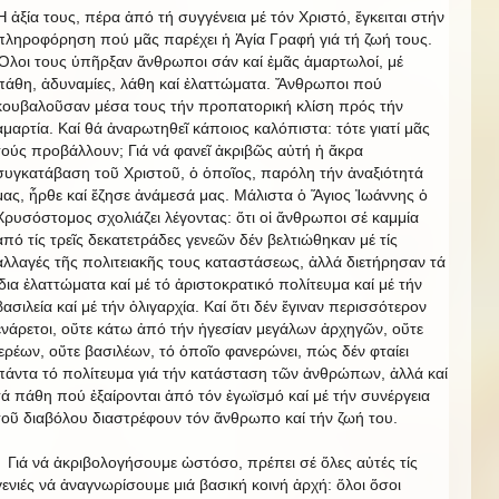
Ἡ ἀξία τους, πέρα ἀπό τή συγγένεια μέ τόν Χριστό, ἔγκειται στήν
πληροφόρηση πού μᾶς παρέχει ἡ Ἁγία Γραφή γιά τή ζωή τους.
Ὅλοι τους ὑπῆρξαν ἄνθρωποι σάν καί ἐμᾶς ἁμαρτωλοί, μέ
πάθη, ἀδυναμίες, λάθη καί ἐλαττώματα. Ἄνθρωποι πού
κουβαλοῦσαν μέσα τους τήν προπατορική κλίση πρός τήν
ἁμαρτία. Καί θά ἀναρωτηθεῖ κάποιος καλόπιστα: τότε γιατί μᾶς
τούς προβάλλουν; Γιά νά φανεῖ ἀκριβῶς αὐτή ἡ ἄκρα
συγκατάβαση τοῦ Χριστοῦ, ὁ ὁποῖος, παρόλη τήν ἀναξιότητά
μας, ἦρθε καί ἔζησε ἀνάμεσά μας. Μάλιστα ὁ Ἅγιος Ἰωάννης ὁ
Χρυσόστομος σχολιάζει λέγοντας: ὅτι οἱ ἄνθρωποι σέ καμμία
ἀπό τίς τρεῖς δεκατετράδες γενεῶν δέν βελτιώθηκαν μέ τίς
ἀλλαγές τῆς πολιτειακῆς τους καταστάσεως, ἀλλά διετήρησαν τά
ἴδια ἐλαττώματα καί μέ τό ἀριστοκρατικό πολίτευμα καί μέ τήν
βασιλεία καί μέ τήν ὀλιγαρχία. Καί ὅτι δέν ἔγιναν περισσότερον
ἐνάρετοι, οὔτε κάτω ἀπό τήν ἡγεσίαν μεγάλων ἀρχηγῶν, οὔτε
ἱερέων, οὔτε βασιλέων, τό ὁποῖο φανερώνει, πώς δέν φταίει
πάντα τό πολίτευμα γιά τήν κατάσταση τῶν ἀνθρώπων, ἀλλά καί
τά πάθη πού ἐξαίρονται ἀπό τόν ἐγωϊσμό καί μέ τήν συνέργεια
τοῦ διαβόλου διαστρέφουν τόν ἄνθρωπο καί τήν ζωή του.
Γιά νά ἀκριβολογήσουμε ὡστόσο, πρέπει σέ ὅλες αὐτές τίς
γενιές νά ἀναγνωρίσουμε μιά βασική κοινή ἀρχή: ὅλοι ὅσοι