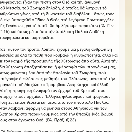
ἀναφέρονται εἶχαν τήν πίστη στόν Θεό καί τήν ἀναμονή
τοῦ Μεσσία, τοῦ Σωτήρα δηλαδή, ὁ ὁποῖος θά λύτρωνε τό
ἀνθρώπινο γένος ἀπό τή δυναστεία τοῦ διαβόλου, ὅπως τούς
τό εἶχε ὑποσχεθεῖ ὁ Ἴδιος ὁ Θεός στό λεγόμενο Πρωτευαγγέλιο
τῆς Γενέσεως, γιά τό ὁποῖο θα ὁμιλήσουμε παρακάτω (βλ. Γεν.
Γ΄ 15) καί ὅπως μέσα ἀπό τήν ὑπόλοιπη Παλαιά Διαθήκη
προφητεύεται καί μαρτυρεῖται.
Κατ΄ αὐτόν τόν τρόπο, λοιπόν, ἔχουμε μιά μεγάλη ἀνθρώπινη
ἁλυσίδα μέ ὅλα τα πάθη πού κουβαλᾶ ἡ ἀνθρωπότητα, ἀλλά καί
μέ τόν καημό τῆς προσμονῆς τῆς λύτρωσης ἀπό αὐτά. Αὐτή τήν
ἴδια λύτρωση ἀποζητοῦσε καί ἡ φιλοσοφία τῶν προγόνων μας,
ὅπως φαίνεται μέσα ἀπό τήν Ἀπολογία τοῦ Σωκράτη, πού
κατέγραψε ὁ φιλόσοφος μαθητής του Πλάτωνας, μέσα ἀπό τήν
τραγωδία τοῦ Αἰσχύλου «Προμηθέας Δεσμώτης» καί ἀλλοῦ.
Αὐτή ἡ προφητική ἀναφορά τόν ἐρχομό τοῦ Χριστοῦ, πού
ὑπάρχει στούς ἀρχαίους Ἕλληνες φιλοσόφους καί τραγικούς
Ποιητές, ἐπαληθεύεται καί μέσα ἀπό τόν ἀπόστολο Παῦλος,
ὅταν λαμβάνει ἀφορμή νά μιλήσει στούς Ἀθηναίους γιά τόν
Σωτῆρα Χριστό παρακινούμενος ἀπό τήν ὕπαρξη ἑνός βωμοῦ
τους στόν ἄγνωστο Θεό. (Βλ. Πράξ. ιζ 23)
Τό δεύτερο μέρος τοῦ σημερινοῦ εὐαγγελικοῦ ἀναγνώσματος