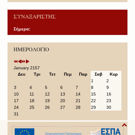
ΣΥΝΑΞΑΡΙΣΤΗΣ
Σήμερα:
P
P
N
N
ΗΜΕΡΟΛΟΓΙΟ
r
r
e
e
e
e
x
x
v
v
t
t
i
i
Y
M
January 2157
o
o
e
o
Δευ
Τρι
Τετ
Πεμ
Παρ
Σαβ
Κυρ
u
u
a
n
1
2
s
s
r
t
3
4
5
6
7
8
9
Y
M
h
10
11
12
13
14
15
16
e
o
17
18
19
20
21
22
23
a
n
24
25
26
27
28
29
30
r
t
31
h