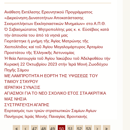
Ανάθεση Εκτέλεσης Ερευνητικού Προγράμματος
«Διερεύνηση Δυνατοτήτων Αποκατάστασης
Σεισμοπλήκτων Εκκλησιαστικών Μνημείων» στο Α.Π.Θ.
Ὁ Σεβασμιώτατος Μητροπολίτης μας κ. κ. Εὐσέβιος κατά
τήν ἀπουσία του ἀπό τά νησιά μας
Γιορτάστηκε ἡ μνήμη τῆς Ἁγίας Ματρώνης τῆς
Χιοπολίτιδος καί τοῦ Ἁγίου Μεγαλομάρτυρος Ἀρτεμίου
Προστάτου τῆς Ἑλληνικῆς Ἀστυνομίας
Ἡ θεία Λειτουργία τοῦ Ἁγίου Ἰακώβου τοῦ Ἀδελφοθέου τήν
Κυριακή 22 Ὀκτωβρίου 2023 στήν Ἱερά Μονή Ζωοδόχου
Πηγῆς Σάμου
ΜΕ ΛΑΜΠΡΟΤΗΤΑ Η ΕΟΡΤΗ ΤΗΣ ΥΨΩΣΕΩΣ ΤΟΥ
ΤΙΜΙΟΥ ΣΤΑΥΡΟΥ
ΙΕΡΑΤΙΚΗ ΣΥΝΑΞΙΣ
ΑΓΙΑΣΜΟΙ ΓΙΑ ΤΟ ΝΕΟ ΣΧΟΛΙΚΟ ΕΤΟΣ ΣΤΑ ΑΚΡΙΤΙΚΑ
ΜΑΣ ΝΗΣΙΑ
ΣΥΣΤΡΑΤΕΥΣΗ ΑΓΑΠΗΣ
Εορτασμός των τριών στρατιωτικών Σαμίων Αγίων
Πανήγυρις Ιεράς Μονής Παναγίας Βροντιανής
47
48
49
50
51
52
53