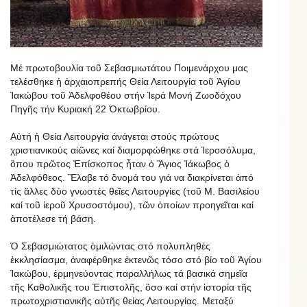
Μέ πρωτοβουλία τοῦ Σεβασμιωτάτου Ποιμενάρχου μας
τελέσθηκε ἡ ἀρχαιοπρεπής Θεία Λειτουργία τοῦ Ἁγίου
Ἰακώβου τοῦ Ἀδελφοθέου στήν Ἱερά Μονή Ζωοδόχου
Πηγῆς τήν Κυριακή 22 Ὀκτωβρίου.
Αὐτή ἡ Θεία Λειτουργία ἀνάγεται στούς πρώτους
χριστιανικούς αἰῶνες καί διαμορφώθηκε στά Ἱεροσόλυμα,
ὂπου πρῶτος Ἐπίσκοπος ἦταν ὁ Ἃγιος Ἰάκωβος ὁ
Ἀδελφόθεος. Ἒλαβε τό ὂνομά του γιά να διακρίνεται ἀπό
τίς ἂλλες δύο γνωστές θεῖες Λειτουργίες (τοῦ Μ. Βασιλείου
καί τοῦ ἱεροῦ Χρυσοστόμου), τῶν ὁποίων προηγεῖται καί
ἀποτέλεσε τή βάση.
Ὁ Σεβασμιώτατος ὁμιλώντας στό πολυπληθές
ἐκκλησίασμα, ἀναφέρθηκε ἐκτενῶς τόσο στό βίο τοῦ Ἁγίου
Ἰακώβου, ἐρμηνεύοντας παραλλήλως τά βασικά σημεῖα
τῆς Καθολικῆς του Ἐπιστολῆς, ὃσο καί στήν ἱστορία τῆς
πρωτοχριστιανικῆς αὐτῆς θείας Λειτουργίας. Μεταξύ