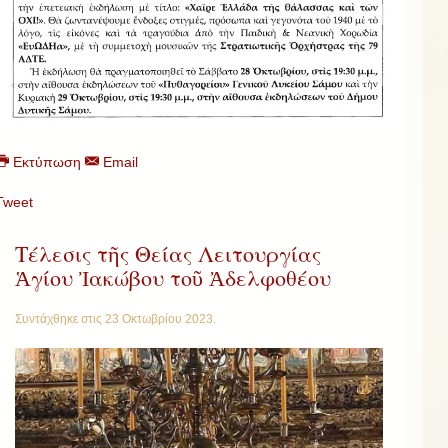
Εκτύπωση
Email
Tweet
Τέλεσις τῆς Θείας Λειτουργίας
Ἁγίου Ἰακώβου τοῦ Ἀδελφοθέου
Συντάχθηκε στις
23 Οκτωβρίου 2023
.