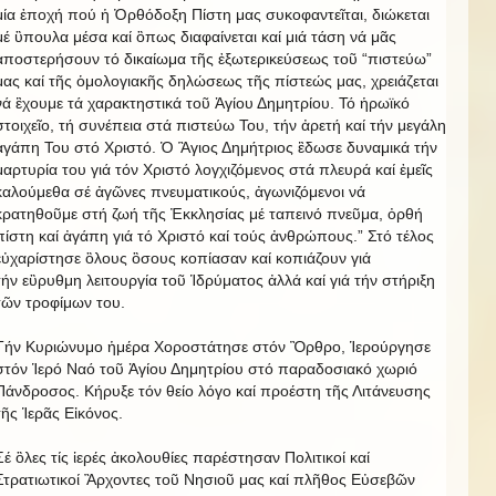
μία ἐποχή πού ἡ Ὀρθόδοξη Πίστη μας συκοφαντεῖται, διώκεται
μέ ὓπουλα μέσα καί ὃπως διαφαίνεται καί μιά τάση νά μᾶς
ἀποστερήσουν τό δικαίωμα τῆς ἐξωτερικεύσεως τοῦ “πιστεύω”
μας καί τῆς ὁμολογιακῆς δηλώσεως τῆς πίστεώς μας, χρειάζεται
νά ἒχουμε τά χαρακτηστικά τοῦ Ἁγίου Δημητρίου. Τό ἡρωϊκό
στοιχεῖο, τή συνέπεια στά πιστεύω Του, τήν ἀρετή καί τήν μεγάλη
ἀγάπη Του στό Χριστό. Ὁ Ἃγιος Δημήτριος ἒδωσε δυναμικά τήν
μαρτυρία του γιά τόν Χριστό λογχιζόμενος στά πλευρά καί ἐμεῖς
καλούμεθα σέ ἀγῶνες πνευματικούς, ἀγωνιζόμενοι νά
κρατηθοῦμε στή ζωή τῆς Ἐκκλησίας μέ ταπεινό πνεῦμα, ὀρθή
πίστη καί ἀγάπη γιά τό Χριστό καί τούς ἀνθρώπους.” Στό τέλος
εὐχαρίστησε ὃλους ὃσους κοπίασαν καί κοπιάζουν γιά
τήν εὒρυθμη λειτουργία τοῦ Ἱδρύματος ἀλλά καί γιά τήν στήριξη
τῶν τροφίμων του.
Τήν Κυριώνυμο ἡμέρα Χοροστάτησε στόν Ὂρθρο, Ἱερούργησε
στόν Ἱερό Ναό τοῦ Ἁγίου Δημητρίου στό παραδοσιακό χωριό
Πάνδροσος. Κήρυξε τόν θείο λόγο καί προέστη τῆς Λιτάνευσης
τῆς Ἱερᾶς Εἰκόνος.
Σέ ὃλες τίς ἱερές ἀκολουθίες παρέστησαν Πολιτικοί καί
Στρατιωτικοί Ἂρχοντες τοῦ Νησιοῦ μας καί πλῆθος Εὐσεβῶν