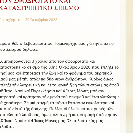
ΤΟΝ ΣΦΟΔΡΟΤΑΤΟ ΚΑΙ
ΚΑΤΑΣΤΡΕΠΤΙΚΟ ΣΕΙΣΜΟ
Συντάχθηκε στις
30 Οκτωβρίου 2023
.
Ἐρωτηθεῖς ὁ Σεβασμιώτατος Ποιμενάρχης μας γιά τήν ἐπέτειο
τοῦ Σεισμοῦ δήλωσε:
Συμπληρώνονται 3 χρόνια ἀπό τόν σφοδρότατο καί
καταστρεπτικό σεισμό τῆς 30ῆς Ὀκτωβρίου 2020 πού ἒπληξε τό
νησί μας καί ἐπηρέασε τήν ζωή καί τό φρόνημα τοῦ ἀκριτικοῦ
λαοῦ μας μέ τήν ἀπώλεια δύο νέων ἀνθρώπων. Κυρίως ὃμως
ἒπληξε τήν λατρευτική καί λειτουργική ζωή τῶν πιστῶν μας ἀφοῦ
98 Ἱεροί Ναοί καί Παρεκκλήσια καί 4 Ἱερές Μονές μπῆκαν
μπροστά καί κράτησαν τήν μανία τοῦ σεισμοῦ καἰ ἒτσι γλιτώσαμε
τά χειρότερα. Σέ μιά στιγμή τά πάντα ἒσπασαν εὐκολότερα καί
ἀπό τόν ἰστό τῆς ἀράχνης. Πολλές οἱ ὑλικές καταστροφές τῶν
σπιτιῶν τοῦ λαοῦ μας, ὃμως ὁλοσχερή καταστροφή ὑπέστησαν
40 Ἱεροί Ναοί καί 4 Ἱερές Μονές μας. Ὁ πολιτιστικός μας
πλοῦτος.