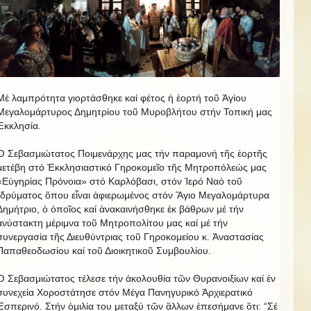
Μέ λαμπρότητα γιορτάσθηκε καί φέτος ἡ ἑορτή τοῦ Ἁγίου
Μεγαλομάρτυρος Δημητρίου τοῦ Μυροβλήτου στήν Τοπική μας
Ἐκκλησία.
Ὁ Σεβασμιώτατος Ποιμενάρχης μας τήν παραμονή τῆς ἑορτῆς
μετέβη στό Ἐκκλησιαστικό Γηροκομεῖο τῆς Μητροπόλεώς μας
«Εὐγηρίας Πρόνοια» στό Καρλόβασι, στόν Ἱερό Ναό τοῦ
Ἱδρύματος ὃπου εἶναι ἀφιερωμένος στόν Ἃγιο Μεγαλομάρτυρα
Δημήτριο, ὁ ὁποῖος καί ἀνακαινήσθηκε ἐκ βάθρων μέ τήν
ἀνύστακτη μέριμνα τοῦ Μητροπολίτου μας καί μέ τήν
συνεργασία τῆς Διευθύντριας τοῦ Γηροκομείου κ. Ἀναστασίας
Παπαθεοδωσίου καί τοῦ Διοικητικοῦ Συμβουλίου.
Ὁ Σεβασμιώτατος τέλεσε τήν ἀκολουθία τῶν Θυρανοιξίων καί ἐν
συνεχεία Χοροστάτησε στόν Μέγα Πανηγυρικό Ἀρχιερατικό
Ἐσπερινό. Στήν ὁμιλία του μεταξύ τῶν ἂλλων ἐπεσήμανε ὃτι: “Σέ