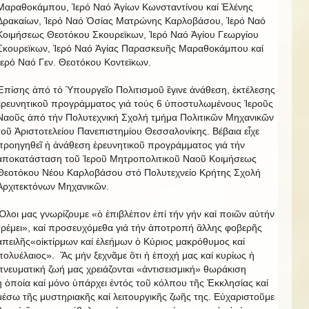
Μαραθοκάμπου, Ἱερό Ναό Ἁγίων Κωνσταντίνου καί Ἐλένης
Δρακαίων, Ἱερό Ναό Ὁσίας Ματρώνης Καρλοβάσου, Ἱερό Ναό
Κοιμήσεως Θεοτόκου Σκουρεϊκων, Ἱερό Ναό Ἁγίου Γεωργίου
Σκουρεϊκων, Ἱερό Ναό Ἁγίας Παρασκευῆς Μαραθοκάμπου καί
Ἱερό Ναό Γεν. Θεοτόκου Κοντεϊκων.
Ἐπίσης ἀπό τό Ὑπουργεῖο Πολιτισμοῦ ἒγινε ἀνάθεση, ἐκτέλεσης
ἐρευνητικοῦ προγράμματος γιά τούς 6 ὑποστυλωμένους Ἱεροῦς
Ναοῦς ἀπό τήν Πολυτεχνική Σχολή τμήμα Πολιτικῶν Μηχανικῶν
τοῦ Ἀριστοτελείου Πανεπιστημίου Θεσσαλονίκης. Βέβαια εἶχε
προηγηθεῖ ἡ ἀνάθεση ἐρευνητικοῦ προγράμματος γιά τήν
ἀποκατάσταση τοῦ Ἱεροῦ Μητροπολιτικοῦ Ναοῦ Κοιμήσεως
Θεοτόκου Νέου Καρλοβάσου στό Πολυτεχνείο Κρήτης Σχολή
Ἀρχιτεκτόνων Μηχανικῶν.
Ὃλοι μας γνωρίζουμε «ὁ ἐπιβλέπον ἐπί τήν γήν καί ποιῶν αὐτήν
τρέμει», καί προσευχόμεθα γιά τήν ἀποτροπή ἂλλης φοβερῆς
ἀπειλῆς«οἱκτίρμων καί ἐλεήμων ὁ Κύριος μακρόθυμος καί
πολυέλαιος». Ἃς μήν ξεχνᾶμε ὃτι ἡ ἐποχή μας καί κυρίως ἡ
πνευματική ζωή μας χρειάζονται «ἀντισεισμική» θωράκιση
ἡ ὁποία καί μόνο ὑπάρχει ἐντός τοῦ κόλπου τῆς Ἐκκλησίας καί
μέσω τῆς μυστηριακῆς καί λειτουργικῆς ζωῆς της. Εὐχαριστοῦμε