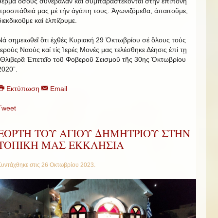
θερμά ὃσους συνέβαλαν καί συμπαραστέκονται στήν ἐπίπονη
προσπάθειά μας μέ τήν ἀγάπη τους. Ἀγωνιζόμεθα, ἀπαιτοῦμε,
διεκδικοῦμε καί ἐλπίζουμε.
Νά σημειωθεῖ ὃτι ἐχθές Κυριακή 29 Ὀκτωβρίου σέ ὃλους τούς
Ἱερούς Ναούς καί τίς Ἱερές Μονές μας τελέσθηκε Δέησις ἐπί τῃ
“Θλιβερᾶ Ἐπετεῖο τοῦ Φοβεροῦ Σεισμοῦ τῆς 30ης Ὀκτωβρίου
2020”.
Εκτύπωση
Email
Tweet
ΕΟΡΤΗ ΤΟΥ ΑΓΙΟΥ ΔΗΜΗΤΡΙΟΥ ΣΤΗΝ
ΤΟΠΙΚΗ ΜΑΣ ΕΚΚΛΗΣΙΑ
Συντάχθηκε στις
26 Οκτωβρίου 2023
.