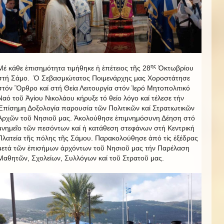
ης
Μέ κάθε ἐπισημότητα τιμήθηκε ἡ ἐπέτειος τῆς 28
Ὀκτωβρίου
στή Σάμο. Ὁ Σεβασμιώτατος Ποιμενάρχης μας Χοροστάτησε
στόν Ὂρθρο καί στή Θεία Λειτουργία στόν Ἱερό Μητοπολιτικό
Ναό τοῦ Ἁγίου Νικολάου κήρυξε τό θείο λόγο καί τέλεσε τήν
Ἐπίσημη Δοξολογία παρουσία τῶν Πολιτικῶν καί Στρατιωτικῶν
Ἀρχῶν τοῦ Νησιοῦ μας. Ἀκολούθησε ἐπιμνημόσυνη Δέηση στό
μνημεῖο τῶν πεσόντων καί ἡ κατάθεση στεφάνων στή Κεντρική
Πλατεία τῆς πόλης τῆς Σάμου. Παρακολούθησε ἀπό τίς ἐξέδρας
μετά τῶν ἐπισήμων ἀρχόντων τοῦ Νησιοῦ μας τήν Παρέλαση
Μαθητῶν, Σχολείων, Συλλόγων καί τοῦ Στρατοῦ μας.