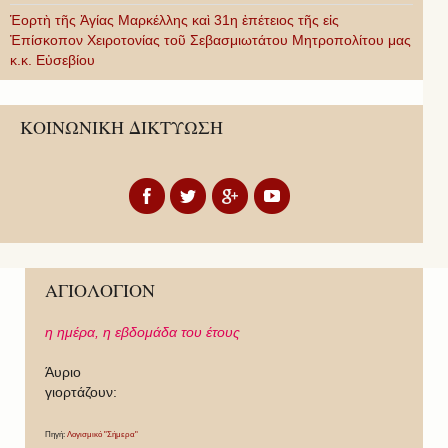
Ἑορτὴ τῆς Ἁγίας Μαρκέλλης καὶ 31η ἐπέτειος τῆς εἰς
Ἐπίσκοπον Χειροτονίας τοῦ Σεβασμιωτάτου Μητροπολίτου μας
κ.κ. Εὐσεβίου
ΚΟΙΝΩΝΙΚΗ ΔΙΚΤΥΩΣΗ
ΑΓΙΟΛΟΓΙΟΝ
η ημέρα,
η εβδομάδα του έτους
Άυριο
γιορτάζουν:
Πηγή:
Λογισμικό "Σήμερα"