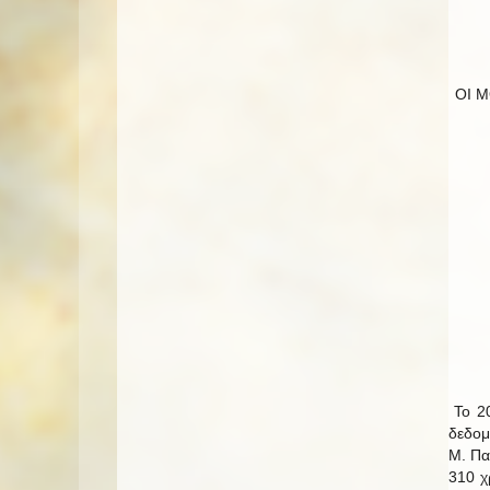
ΟΙ 
Το 20
δεδομ
Μ. Πα
310 χ