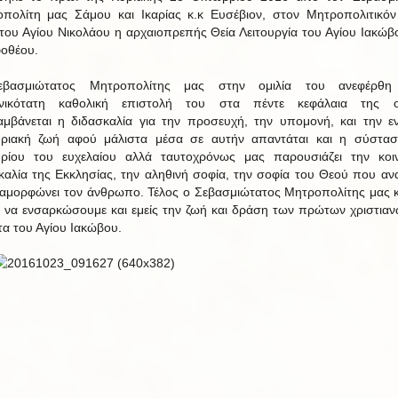
πολίτη μας Σάμου και Ικαρίας κ.κ Ευσέβιον, στον Μητροπολιτικόν
του Αγίου Νικολάου η αρχαιοπρεπής Θεία Λειτουργία του Αγίου Ιακώβ
οθέου.
βασμιώτατος Μητροπολίτης μας στην ομιλία του ανεφέρθη
ωνικότατη καθολική επιστολή του στα πέντε κεφάλαια της ο
αμβάνεται η διδασκαλία για την προσευχή, την υπομονή, και την εν
ριακή ζωή αφού μάλιστα μέσα σε αυτήν απαντάται και η σύστα
ρίου του ευχελαίου αλλά ταυτοχρόνως μας παρουσιάζει την κοι
καλία της Εκκλησίας, την αληθινή σοφία, την σοφία του Θεού που αν
ναμορφώνει τον άνθρωπο. Τέλος ο Σεβασμιώτατος Μητροπολίτης μας 
 να ενσαρκώσουμε και εμείς την ζωή και δράση των πρώτων χριστιαν
τα του Αγίου Ιακώβου.