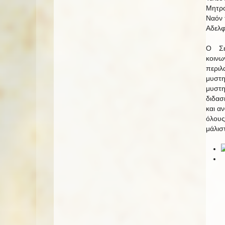
Μητρο
Ναόν 
Αδελφ
Ο Σε
κοιν
περιλ
μυστη
μυστη
διδασ
και α
όλους
μάλισ