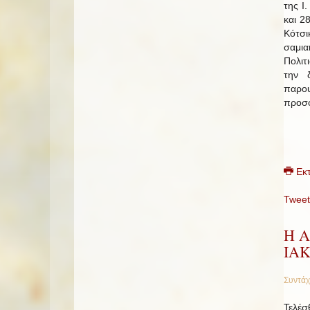
της Ι
και 2
Κότσι
σαμι
Πολιτ
την 
παρου
προσφ
Εκ
Tweet
Η Α
ΙΑ
Συντάχ
Τελέσ