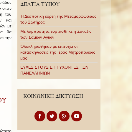
ριάδος
ΔΕΛΤΙΑ ΤΥΠΟΥ
υ στον
ξη του
Ἡ Δεσποτική ἑορτή τῆς Μεταμορφώσεως
ν και
τοῦ Σωτῆρος
εών με
Με λαμπρότητα ἑορτάσθηκε ἡ Σύναξις
ία θα
τῶν Σαμίων Ἁγίων
αι την
Ὁλοκληρώθηκαν μὲ ἐπιτυχία οἱ
κατασκηνώσεις τῆς Ἱερᾶς Μητροπόλεώς
μας
ΕΥΧΕΣ ΣΤΟΥΣ ΕΠΙΤΥΧΟΝΤΕΣ ΤΩΝ
ΠΑΝΕΛΛΗΝΙΩΝ
ΚΟΙΝΩΝΙΚΗ ΔΙΚΤΥΩΣΗ
ΟΥ
ιώτατο