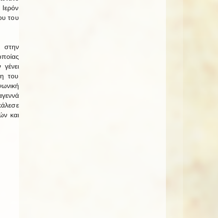
 Ιερόν
ου του
 στην
ποίας
 γένει
ση του
νωνική
αγεννά
κάλεσε
ών και