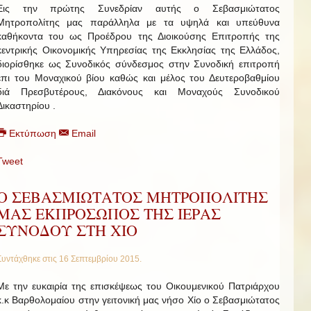
Εις την πρώτης Συνεδρίαν αυτής ο Σεβασμιώτατος
Μητροπολίτης μας παράλληλα με τα υψηλά και υπεύθυνα
καθήκοντα του ως Προέδρου της Διοικούσης Επιτροπής της
κεντρικής Οικονομικής Υπηρεσίας της Εκκλησίας της Ελλάδος,
διορίσθηκε ως Συνοδικός σύνδεσμος στην Συνοδική επιτροπή
επι του Μοναχικού βίου καθώς και μέλος του Δευτεροβαθμίου
διά Πρεσβυτέρους, Διακόνους και Μοναχούς Συνοδικού
Δικαστηρίου .
Εκτύπωση
Email
Tweet
Ο ΣΕΒΑΣΜΙΩΤΑΤΟΣ ΜΗΤΡΟΠΟΛΙΤΗΣ
ΜΑΣ ΕΚΠΡΟΣΩΠΟΣ ΤΗΣ ΙΕΡΑΣ
ΣΥΝΟΔΟΥ ΣΤΗ ΧΙΟ
Συντάχθηκε στις
16 Σεπτεμβρίου 2015
.
Με την ευκαιρία της επισκέψεως του Οικουμενικού Πατριάρχου
κ.κ Βαρθολομαίου στην γειτονική μας νήσο Χίο ο Σεβασμιώτατος