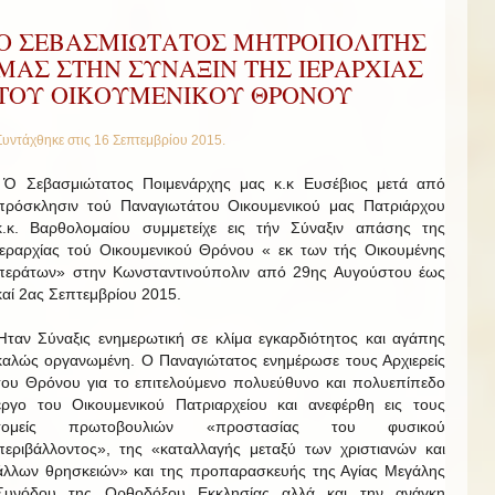
Ο ΣΕΒΑΣΜΙΩΤΑΤΟΣ ΜΗΤΡΟΠΟΛΙΤΗΣ
ΜΑΣ ΣΤΗΝ ΣΥΝΑΞΙΝ ΤΗΣ ΙΕΡΑΡΧΙΑΣ
ΤΟΥ ΟΙΚΟΥΜΕΝΙΚΟΥ ΘΡΟΝΟΥ
Συντάχθηκε στις
16 Σεπτεμβρίου 2015
.
Ὁ Σεβασμιώτατος Ποιμενάρχης μας κ.κ Ευσέβιος μετά από
πρόσκλησιν τού Παναγιωτάτου Οικουμενικού μας Πατριάρχου
κ.κ. Βαρθολομαίου συμμετείχε εις τήν Σύναξιν απάσης της
Ιεραρχίας τού Οικουμενικού Θρόνου « εκ των τής Οικουμένης
περάτων» στην Κωνσταντινούπολιν από 29ης Αυγούστου έως
καί 2ας Σεπτεμβρίου 2015.
Ήταν Σύναξις ενημερωτική σε κλίμα εγκαρδιότητος και αγάπης
καλώς οργανωμένη. Ο Παναγιώτατος ενημέρωσε τους Αρχιερείς
του Θρόνου για το επιτελούμενο πολυεύθυνο και πολυεπίπεδο
έργο του Οικουμενικού Πατριαρχείου και ανεφέρθη εις τους
τομείς πρωτοβουλιών «προστασίας του φυσικού
περιβάλλοντος», της «καταλλαγής μεταξύ των χριστιανών και
άλλων θρησκειών» και της προπαρασκευής της Αγίας Μεγάλης
Συνόδου της Ορθοδόξου Εκκλησίας αλλά και την ανάγκη