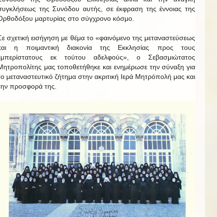
συγκλήσεως της Συνόδου αυτής, σε έκφραση της έννοιας της
Ορθοδόξου μαρτυρίας στο σύγχρονο κόσμο.
Σε σχετική εισήγηση με θέμα το «φαινόμενο της μεταναστεύσεως
και η ποιμαντική διακονία της Εκκλησίας προς τους
εμπερίστατους εκ τούτου αδελφούς», ο Σεβασμιώτατος
Μητροπολίτης μας τοποθετήθηκε και ενημέρωσε την σύναξη για
το μεταναστευτικό ζήτημα στην ακριτική Ιερά Μητρόπολή μας και
την προσφορά της.