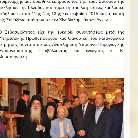
ποιμενάρχης μας ορίσθηκε εκπρόσωπος της Ιεράς Συνόδου της
Εκκλησίας της Ελλάδος και παρέστη στις λατρευτικές και λοιπές
εκδηλώσεις από 11ης έως 13ης Σεπτεμβρίου 2015 επι τη εορτή
της Συνάξεως απάντων των εν Χίω διαλαμψάντων Αγίων.
O Σεβασμιώτατος είχε την ευκαιρία συναντήσεως μετά της
Υπηρεσιακής Πρωθυπουργού κας Θάνου και του καταγομένου
εκ μητρός συντοπίτου μας Αναπληρωτή Υπουργό Παραγωγικής
Ανασυγκρότησης Περιβάλλοντος και ενέργειας κ. Κ.
Μουσουρούλη.