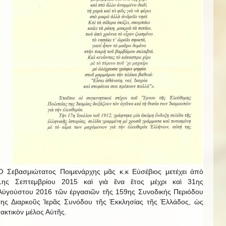
Ὁ Σεβασμιώτατος Ποιμενάρχης μᾶς κ.κ Εὐσέβιος μετέχει ἀπὸ
1ης Σεπτεμβρίου 2015 καὶ γιὰ ἕνα ἔτος μέχρι καὶ 31ης
Αὐγούστου 2016 τῶν ἐργασιῶν τῆς 159ης Συνοδικής Περιόδου
της Διαρκοῦς Ἱερᾶς Συνόδου τῆς Ἐκκλησίας τῆς Ἑλλάδος, ὡς
τακτικὸν μέλος Αὐτῆς.