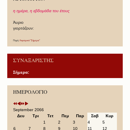
η ημέρα,
η εβδομάδα του έτους
Άυριο
γιορτάζουν:
Πηγή:
Λογισμικό "Σήμερα"
ΣΥΝΑΞΑΡΙΣΤΗΣ
Σήμερα:
P
P
N
N
ΗΜΕΡΟΛΟΓΙΟ
r
r
e
e
e
e
x
x
v
v
t
t
i
i
Y
M
September 2066
o
o
e
o
Δευ
Τρι
Τετ
Πεμ
Παρ
Σαβ
Κυρ
u
u
a
n
1
2
3
4
5
s
s
r
t
6
7
8
9
10
11
12