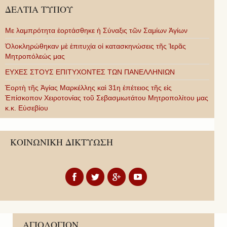
ΔΕΛΤΙΑ ΤΥΠΟΥ
Με λαμπρότητα ἑορτάσθηκε ἡ Σύναξις τῶν Σαμίων Ἁγίων
Ὁλοκληρώθηκαν μὲ ἐπιτυχία οἱ κατασκηνώσεις τῆς Ἱερᾶς
Μητροπόλεώς μας
ΕΥΧΕΣ ΣΤΟΥΣ ΕΠΙΤΥΧΟΝΤΕΣ ΤΩΝ ΠΑΝΕΛΛΗΝΙΩΝ
Ἑορτὴ τῆς Ἁγίας Μαρκέλλης καὶ 31η ἐπέτειος τῆς εἰς
Ἐπίσκοπον Χειροτονίας τοῦ Σεβασμιωτάτου Μητροπολίτου μας
κ.κ. Εὐσεβίου
ΚΟΙΝΩΝΙΚΗ ΔΙΚΤΥΩΣΗ
ΑΓΙΟΛΟΓΙΟΝ