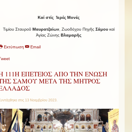
Καί στίς Ἱερές Μονές
Τιμίου Σταυροῦ
Μαυρατζαίων
, Ζωοδόχου Πηγῆς
Σάμου
καί
Ἁγίας Ζώνης
Βλαμαρῆς
Εκτύπωση
Email
Tweet
Η 111Η ΕΠΕΤΕΙΟΣ ΑΠΟ ΤΗΝ ΕΝΩΣΗ
ΤΗΣ ΣΑΜΟΥ ΜΕΤΑ ΤΗΣ ΜΗΤΡΟΣ
ΕΛΛΑΔΟΣ
Συντάχθηκε στις
13 Νοεμβρίου 2023
.