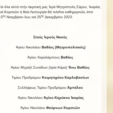
Γιά ὅλα αὐτά στήν ἀκριτική μας Ἱερά Μητρόπολη Σάμου, Ἰκαρίας
καί Κορσεῶν ἡ θεία Λειτουργία θά τελεῖται καθημερινῶς ἀπό
ης
ης
15
Νοεμβρίου ἕως καί 25
Δεκεμβρίου 2023:
Στούς Ἱερούς Ναούς
Ἁγίου Νικολάου
Βαθέος (Μητροπολιτικός)
Ἁγίου Χαραλάμπους
Βαθέος
Ἁγίου Μιχαήλ Συνάδων (ἁγία Κάρα)
Ἄνω Βαθέος
Τιμίου Προδρόμου
Κοιμητηρίου Καρλοβασίων
Συλλήψεως Τιμίου Προδρόμου
Ἀμπέλου
Ἁγίου Νικολάου
Ἁγίου Κηρύκου Ἰκαρίας
Ἁγίου Νικολάου
Φούρνων Κορσεῶν