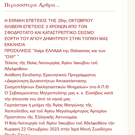
Περισσότερα Άρθρα...
Η ΕΘΝΙΚΗ ΕΠΕΤΕΙΟΣ ΤΗΣ 28ης ΟΚΤΩΒΡΙΟΥ
ΘΛΙΒΕΡΑ ΕΠΕΤΕΙΟΣ 3 ΧΡΟΝΩΝ ΑΠΟ ΤΟΝ
ΣΦΟΔΡΟΤΑΤΟ ΚΑΙ ΚΑΤΑΣΤΡΕΠΤΙΚΟ ΣΕΙΣΜΟ
ΕΟΡΤΗ ΤΟΥ ΑΓΙΟΥ ΔΗΜΗΤΡΙΟΥ ΣΤΗΝ ΤΟΠΙΚΗ ΜΑΣ
ΕΚΚΛΗΣΙΑ
ΠΡΟΣΚΛΗΣΙΣ "Χαίρε ΕΛΛΑΔΑ της Θάλασσας και των
"ΟΧΙ!" "
Τέλεσις τῆς Θείας Λειτουργίας Ἁγίου Ἰακώβου τοῦ
Ἀδελφοθέου
Ανάθεση Εκτέλεσης Ερευνητικού Προγράμματος
«Διερεύνηση Δυνατοτήτων Αποκατάστασης
Σεισμοπλήκτων Εκκλησιαστικών Μνημείων» στο Α.Π.Θ.
Ὁ Σεβασμιώτατος Μητροπολίτης μας κ. κ. Εὐσέβιος κατά
τήν ἀπουσία του ἀπό τά νησιά μας
Γιορτάστηκε ἡ μνήμη τῆς Ἁγίας Ματρώνης τῆς
Χιοπολίτιδος καί τοῦ Ἁγίου Μεγαλομάρτυρος Ἀρτεμίου
Προστάτου τῆς Ἑλληνικῆς Ἀστυνομίας
Ἡ θεία Λειτουργία τοῦ Ἁγίου Ἰακώβου τοῦ Ἀδελφοθέου τήν
Κυριακή 22 Ὀκτωβρίου 2023 στήν Ἱερά Μονή Ζωοδόχου
Πηγῆς Σάμου