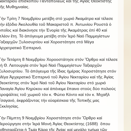
Νεκταρίου ἐπισκόπου Πενταπόλεως καί τῆς Ἁγίας Θεοκτίστης
τῆς Μυθημναίας.
Τήν Τρίτη 7 Νοεμβρίου μετέβη στό χωριό Ἀκαμάτρα καί τέλεσε
τήν ἐξόδιο Ἀκολουθία τοῦ Μακαριστοῦ π. Ἀντωνίου Ρουστά ὁ
ὁποῖος καί διακόνησε τήν Ἐνορία τῆς Ἀκαμάτρας ἐπί 40 καί
πλέον ἒτη. Τό ἀπόγευμα μετέβη στόν Ἱερό Ναό Παμμεγίστων
Ταξιαρχῶν Ξυλοσυρτίου καί Χοροστάτησε στό Μέγα
Ἀρχιετρατικό Ἑσπερινό.
Τήν Τετάρτη 8 Νοεμβρίου Χοροοστάτησε στόν Ὂρθρο καί τέλεσε
τή Θ. Λειτουργία στόν Ἱερό Ναό Παμμεγίστων Ταξιαρχῶν
Ξυλοσυρτίου. Τό ἀπόγευμα τῆς ἳδιας ἡμέρας Χοροστάτησε στόν
Μέγα Ἀρχιερατικό Ἑσπερινό τοῦ Ἁγίου Νεκταρίου καί τῆς Ἁγίας
Θεοκτίστης στόν Ἱερό Ναό τοῦ Ἁγίου Νεκταρίου στό χωριό
Παναγία Ἁγίου Κηρύκου καί ἀπένειμε ἒπαινο στούς δύο πολιούς
ἱεροψάλτες τοῦ χωριοῦ τόν κ. Φώτιο Κόντο καί τόν κ. Μιχαῆλ
Τσαγανό, ἐκφράζοντας τήν εὐαρέσκεια τῆς Τοπικῆς μας
Ἐκκλησίας.
Τήν Πέμπτη 9 Νοεμβρίου Χοροστάτησε στόν Ὂρθρο καί
Ἱερούργησε στήν Ἱερά Μονή Ἁγίας Θεοκτίστης (1688) ὃπου
τεθησαρίζεται ἡ Τιμία Κάρα τῆς Ἁγίας καί μεγάλο τμήμα τῶν