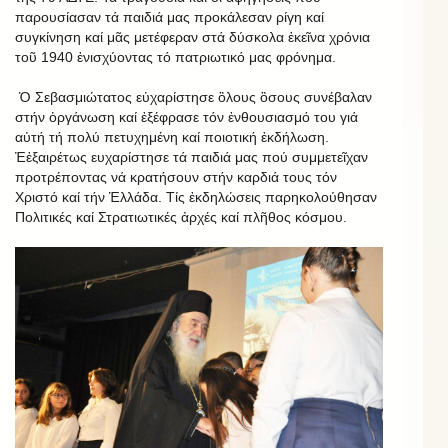
παρουσίασαν τά παιδιά μας προκάλεσαν ρίγη καί
συγκίνηση καί μᾶς μετέφεραν στά δύσκολα ἐκεῖνα χρόνια
τοῦ 1940 ἐνισχύοντας τό πατριωτικό μας φρόνημα.
Ὁ Σεβασμιώτατος εὐχαρίστησε ὃλους ὃσους συνέβαλαν
στήν ὁργάνωση καί ἐξέφρασε τόν ἐνθουσιασμό του γιά
αὐτή τή πολύ πετυχημένη καί ποιοτική ἐκδήλωση.
Ἐἐξαιρέτως ευχαρίστησε τά παιδιά μας πού συμμετεῖχαν
προτρέποντας νά κρατήσουν στήν καρδιά τους τόν
Χριστό καί τήν Ἑλλάδα. Τίς ἐκδηλώσεις παρηκολούθησαν
Πολιτικές καί Στρατιωτικές ἀρχές καί πλῆθος κόσμου.