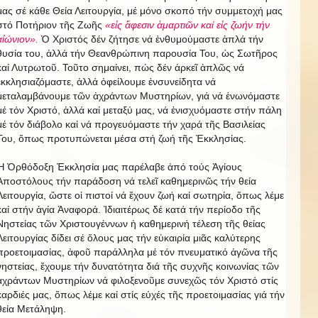
μας σέ κάθε Θεία Λειτουργία, μέ μόνο σκοπό τήν συμμετοχή μας
στό Ποτήριον τῆς Ζωῆς
«εἰς ἄφεσιν ἁμαρτιῶν καί εἰς ζωήν τήν
αἰώνιον».
Ὁ Χριστός δέν ζήτησε νά ἐνθυμούμαστε ἁπλά τήν
θυσία του, ἀλλά τήν Θεανθρώπινη παρουσία Του, ὡς Σωτῆρος
καί Λυτρωτοῦ. Τοῦτο σημαίνει, πώς δέν ἀρκεῖ ἁπλῶς νά
ἐκκλησιαζόμαστε, ἀλλά ὀφείλουμε ἐνσυνείδητα νά
μεταλαμβάνουμε τῶν ἀχράντων Μυστηρίων, γιά νά ἑνωνόμαστε
μέ τόν Χριστό, ἀλλά καί μεταξύ μας, νά ἐνισχυόμαστε στήν πάλη
μέ τόν διάβολο καί νά προγευόμαστε τήν χαρά τῆς Βασιλείας
Του, ὅπως προτυπώνεται μέσα στή ζωή τῆς Ἐκκλησίας.
Ἡ Ὀρθόδοξη Ἐκκλησία μας παρέλαβε ἀπό τούς Ἁγίους
Ἀποστόλους τήν παράδοση νά τελεῖ καθημερινῶς τήν θεία
Λειτουργία, ὥστε οἱ πιστοί νά ἔχουν ζωή καί σωτηρία, ὅπως λέμε
καί στήν ἁγία Ἀναφορά. Ἰδιαιτέρως δέ κατά τήν περίοδο τῆς
Νηστείας τῶν Χριστουγέννων ἡ καθημερινή τέλεση τῆς θείας
Λειτουργίας δίδει σέ ὅλους μας τήν εὐκαιρία μιᾶς καλύτερης
προετοιμασίας, ἀφοῦ παράλληλα μέ τόν πνευματικό ἀγῶνα τῆς
νηστείας, ἔχουμε τήν δυνατότητα διά τῆς συχνῆς κοινωνίας τῶν
ἀχράντων Μυστηρίων νά φιλοξενοῦμε συνεχῶς τόν Χριστό στίς
καρδιές μας, ὅπως λέμε καί στίς εὐχές τῆς προετοιμασίας γιά τήν
θεία Μετάληψη.