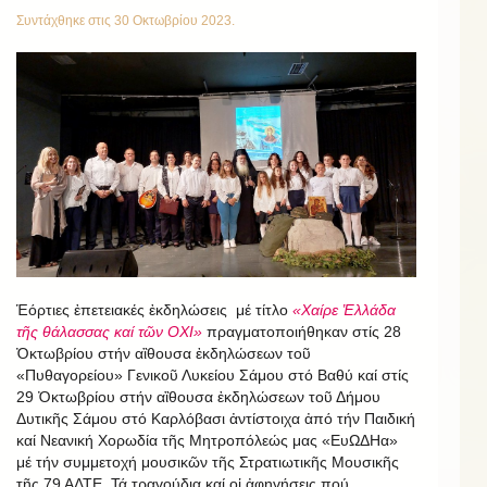
Συντάχθηκε στις
30 Οκτωβρίου 2023
.
Ἑόρτιες ἐπετειακές ἐκδηλώσεις μέ τίτλο
«Χαίρε Ἑλλάδα
τῆς θάλασσας καί τῶν ΟΧΙ»
πραγματοποιήθηκαν στίς 28
Ὀκτωβρίου στήν αἲθουσα ἐκδηλώσεων τοῦ
«Πυθαγορείου» Γενικοῦ Λυκείου Σάμου στό Βαθύ καί στίς
29 Ὀκτωβρίου στήν αἲθουσα ἐκδηλώσεων τοῦ Δήμου
Δυτικῆς Σάμου στό Καρλόβασι ἀντίστοιχα ἀπό τήν Παιδική
καί Νεανική Χορωδία τῆς Μητροπόλεώς μας «ΕυΩΔΗα»
μέ τήν συμμετοχή μουσικῶν τῆς Στρατιωτικῆς Μουσικῆς
τῆς 79 ΑΔΤΕ. Τά τραγούδια καί οἱ ἀφηγήσεις πού