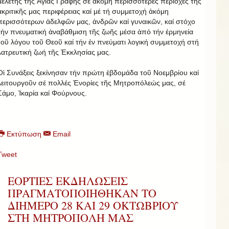
μελέτης τῆς Ἁγίας Γραφῆς σέ ἀκόμη περισσότερες περιοχές τῆς
ἀκριτικῆς μας περιφέρειας καί μέ τή συμμετοχή ἀκόμη
περισσότερων ἀδελφῶν μας, ἀνδρῶν καί γυναικῶν, καί στόχο
τήν πνευματική ἀναβάθμιση τῆς ζωῆς μέσα ἀπό τήν ἐρμηνεία
τοῦ λόγου τοῦ Θεοῦ καί τήν ἐν πνεύματι λογική συμμετοχή στή
λατρευτική ζωή τῆς Ἐκκλησίας μας.
Οἱ Συνάξεις ξεκίνησαν τήν πρώτη ἑβδομάδα τοῦ Νοεμβρίου καί
λειτουργοῦν σέ πολλές Ἐνορίες τῆς Μητροπόλεώς μας, σέ
Σάμο, Ἰκαρία καί Φούρνους.
Εκτύπωση
Email
Tweet
ΕΟΡΤΙΕΣ ΕΚΔΗΛΩΣΕΙΣ
ΠΡΑΓΜΑΤΟΠΟΙΗΘΗΚΑΝ ΤΟ
ΔΙΗΜΕΡΟ 28 ΚΑΙ 29 ΟΚΤΩΒΡΙΟΥ
ΣΤΗ ΜΗΤΡΟΠΟΛΗ ΜΑΣ