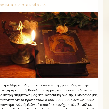
Συντάχθηκε στις
06 Νοεμβρίου 2023
.
Ἡ Ἱερά Μητρόπολίς μας στά πλαίσια τῆς φροντίδος γιά τήν
Κατήχηση στήν Ὀρθόδοξη πίστη μας καί τήν ὃσο τό δυνατόν
καλύτερη συμμετοχή μας στή λατρευτική ζωή τῆς Ἐκκλησίας μας
ἐγκαινίασε γιά τό ἱεραποστολικό ἒτος 2023-2024 ἓνα νέο κύκλο
ἀπογευματινῶν ὁμιλιῶν μέ σκοπό τή συνέχιση τῶν Συνάξεων