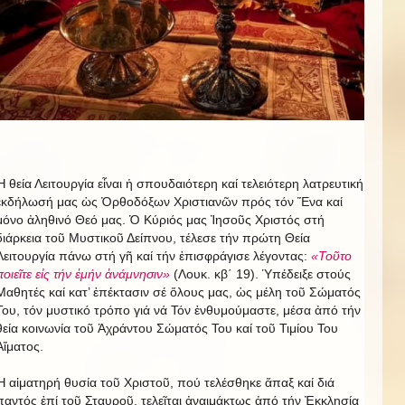
Ἡ θεία Λειτουργία εἶναι ἡ σπουδαιότερη καί τελειότερη λατρευτική
ἐκδήλωσή μας ὡς Ὀρθοδόξων Χριστιανῶν πρός τόν Ἕνα καί
μόνο ἀληθινό Θεό μας. Ὁ Κύριός μας Ἰησοῦς Χριστός στή
διάρκεια τοῦ Μυστικοῦ Δείπνου, τέλεσε τήν πρώτη Θεία
Λειτουργία πάνω στή γῆ καί τήν ἐπισφράγισε λέγοντας:
«Τοῦτο
ποιεῖτε εἰς τήν ἐμήν ἀνάμνησιν»
(Λουκ. κβ΄ 19). Ὑπέδειξε στούς
Μαθητές καί κατ’ ἐπέκτασιν σέ ὅλους μας, ὡς μέλη τοῦ Σώματός
Του, τόν μυστικό τρόπο γιά νά Τόν ἐνθυμούμαστε, μέσα ἀπό τήν
θεία κοινωνία τοῦ Ἀχράντου Σώματός Του καί τοῦ Τιμίου Του
Αἵματος.
Ἡ αἱματηρή θυσία τοῦ Χριστοῦ, πού τελέσθηκε ἅπαξ καί διά
παντός ἐπί τοῦ Σταυροῦ, τελεῖται ἀναιμάκτως ἀπό τήν Ἐκκλησία