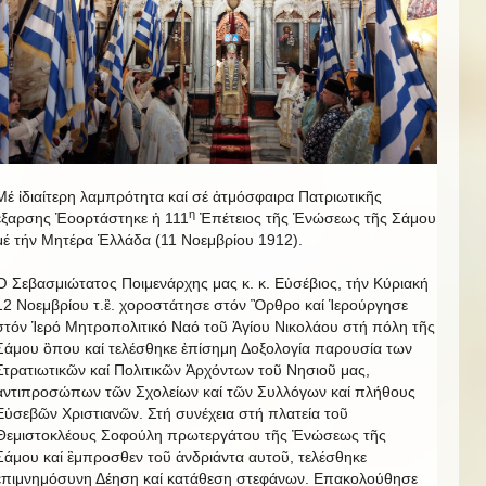
Μέ ἰδιαίτερη λαμπρότητα καί σέ ἀτμόσφαιρα Πατριωτικῆς
η
ἒξαρσης Ἑοορτάστηκε ἡ 111
Ἐπέτειος τῆς Ἑνώσεως τῆς Σάμου
μέ τήν Μητέρα Ἑλλάδα (11 Νοεμβρίου 1912).
Ὁ Σεβασμιώτατος Ποιμενάρχης μας κ. κ. Εὐσέβιος, τήν Κύριακή
12 Νοεμβρίου τ.ἒ. χοροστάτησε στόν Ὂρθρο καί Ἱερούργησε
στόν Ἱερό Μητροπολιτικό Ναό τοῦ Ἁγίου Νικολάου στή πόλη τῆς
Σάμου ὃπου καί τελέσθηκε ἐπίσημη Δοξολογία παρουσία των
Στρατιωτικῶν καί Πολιτικῶν Ἀρχόντων τοῦ Νησιοῦ μας,
ἀντιπροσώπων τῶν Σχολείων καί τῶν Συλλόγων καί πλήθους
Εὐσεβῶν Χριστιανῶν. Στή συνέχεια στή πλατεία τοῦ
Θεμιστοκλέους Σοφούλη πρωτεργάτου τῆς Ἐνώσεως τῆς
Σάμου καί ἒμπροσθεν τοῦ ἁνδριάντα αυτοῦ, τελέσθηκε
ἐπιμνημόσυνη Δέηση καί κατάθεση στεφάνων. Επακολούθησε