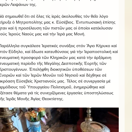
Ἱερῶν Λειψάνων της.
Νά σημειωθεῖ ὃτι σέ ὃλες τίς ἱερές ἀκολουθίες τόν θεῖο λόγο
κήρυξε ὁ Μητροπολίτης μας κ. Εὐσέβιος. Ἐντυπωσιακή ἐπίσης
ἢταν καί ἡ προσέλευση τῶν πιστῶν μας οἱ ὁποίοι κατέκλυσαν
τούς Ἱερούς Ναούς μας καί τήν Ἱερά μας Μονή.
Παράλληλα συγκάλεσε Ἱερατικές συνάξεις στόν Ἃγιο Κήρυκο καί
στόν Εὒδηλο, καί ἒδωσε κατευθύνσεις γιά τήν Ἱεραποστολική καί
πνευματική προσφορά τῶν Κληρικῶν μας κατά τήν ἀρξάμενη
πνευματική περίοδο τῆς Μεγάλης Δεσποτικῆς Ἑορτῆς τῶν
Χριστουγέννων. Ἐπελήφθη διοικητικῶν ὑποθέσεων τῶν
Ἐνοριῶν καί τῶν Ἱερῶν Μονῶν τοῦ Νησιοῦ καί δέχθηκε σέ
ἀκρόαση Εὐσεβείς Χριστιανούς μας. Τέλος σέ συνεργασία μέ
ἀρμόδιους τοῦ Ὑπουργείου Πολιτισμοῦ, ἐνημερώθηκε καί
ἐξέτασε θέματα γιά τίς συνεχιζόμενες ἐργασίες ὑποστηλώσεως
τῆς Ἱερᾶς Μονῆς Ἁγίας Θεοκτίστης.