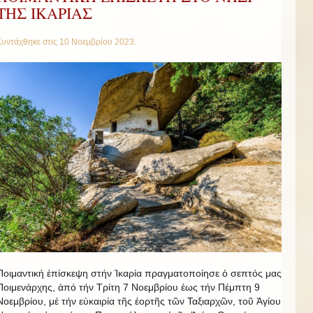
ΤΗΣ ΙΚΑΡΙΑΣ
Συντάχθηκε στις
10 Νοεμβρίου 2023
.
Ποιμαντική ἐπίσκεψη στήν Ἰκαρία πραγματοποίησε ὁ σεπτός μας
Ποιμενάρχης, ἀπό τήν Τρίτη 7 Νοεμβρίου ἐως τήν Πέμπτη 9
Νοεμβρίου, μέ τήν εὐκαιρία τῆς ἑορτῆς τῶν Ταξιαρχῶν, τοῦ Ἁγίου