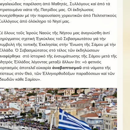
μεγαλειώδεις παρέλαση ἀπό Μαθητές, Συλλόγους καί ἀπό τά
στρατευμένα νιάτα τῆς Πατρίδος μας. Οἱ ἐκδηλωσεις
συνεχίσθηκαν μέ τήν παρουσίαση χορευτικῶν ἀπό Πολιτιστικούς
Συλλόγους ἀπό ὁλόκληρο τό Νησί μας.
Σέ ὃλους τοῦς Ἱερούς Ναούς τῆς Νήσου μας ἀνεγνώσθη ἀντί
κηρύγματος σχετική Ἑγκύκλιος τοῦ Σεβασμιωτάτου γιά τήν
συμβολή τῆς τοπικῆς Ἐκκλησίας στήν Ἓνωση τῆς Σάμου μέ τήν
Ἑλλάδα. Ὁ Σεβασμιώτατος στό τέλος τῶν ἐκδηλώσεων
ἀναφέρθηκε στό ἱστορικό τῆς ἐνσωμάτωσης τῆς Σάμου μετά τῆς
Μητρός Ἑλλάδος λέγοντας μεταξύ ἂλλων ὃτι: «ὁ φετινός
ἑορτασμός ἀποτελεῖ εὐκαιρία
ἀναβαπτισμοῦ
στά νάματα τῆς
πίστεως στόν Θεό, τῶν Ἑλληνορθοδόξων παραδόσεων καί τῶν
ἱδεωδῶν κάθε Σαμίου».