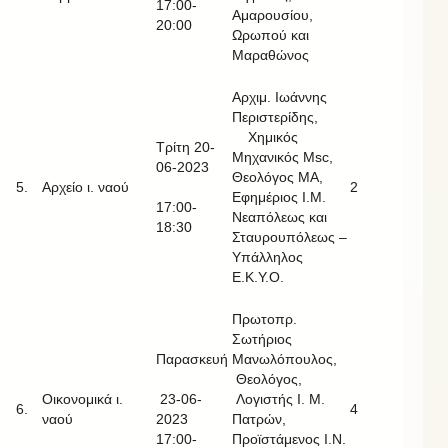
17:00-
Αμαρουσίου,
20:00
Ωρωπού και
Μαραθώνος
Αρχιμ. Ιωάννης
Περιστερίδης,
Χημικός
Τρίτη 20-
Μηχανικός Msc,
06-2023
Θεολόγος ΜΑ,
5.
Αρχείο ι. ναού
2
Εφημέριος Ι.Μ.
17:00-
Νεαπόλεως και
18:30
Σταυρουπόλεως –
Υπάλληλος
Ε.Κ.Υ.Ο.
Πρωτοπρ.
Σωτήριος
Παρασκευή
Μανωλόπουλος,
Θεολόγος,
Οικονομικά ι.
23-06-
Λογιστής Ι. Μ.
6.
4
ναού
2023
Πατρών,
17:00-
Προϊστάμενος Ι.Ν.