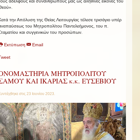
τους αδελφούς και συνανθρώπους μας ως αληθινές εικόνες του
Θεού».
Κατά την Απόλυση της Θείας Λειτουργίας τέλεσε τρισάγιο υπέρ
αναπαύσεως του Μητροπολίτου Παντελεήμονος, του π.
Σταματίου και συγγενικών του προσώπων.
Εκτύπωση
Email
Tweet
ΟΝΟΜΑΣΤΗΡΙΑ ΜΗΤΡΟΠΟΛΙΤΟΥ
ΣΑΜΟΥ ΚΑΙ ΙΚΑΡΙΑΣ κ.κ. ΕΥΣΕΒΙΟΥ
Συντάχθηκε στις
23 Ιουνίου 2023
.