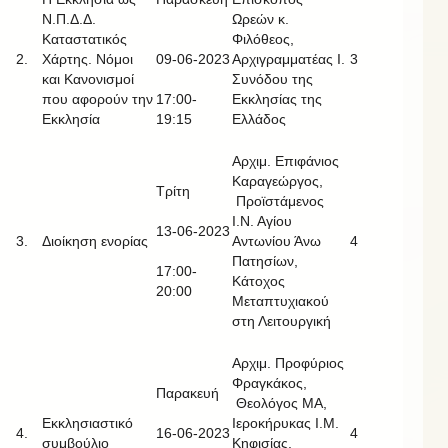
Ν.Π.Δ.Δ.
Ωρεών κ.
Καταστατικός
Φιλόθεος,
2.
Χάρτης. Νόμοι
09-06-2023
Αρχιγραμματέας Ι.
3
και Κανονισμοί
Συνόδου της
που αφορούν την
17:00-
Εκκλησίας της
Εκκλησία
19:15
Ελλάδος
Αρχιμ. Επιφάνιος
Καραγεώργος,
Τρίτη
Προϊστάμενος
Ι.Ν. Αγίου
13-06-2023
3.
Διοίκηση ενορίας
Αντωνίου Άνω
4
Πατησίων,
17:00-
Κάτοχος
20:00
Μεταπτυχιακού
στη Λειτουργική
Αρχιμ. Προφύριος
Φραγκάκος,
Παρακευή
Θεολόγος ΜΑ,
Εκκλησιαστικό
Ιεροκήρυκας Ι.Μ.
4.
16-06-2023
4
συμβούλιο
Κηφισίας,