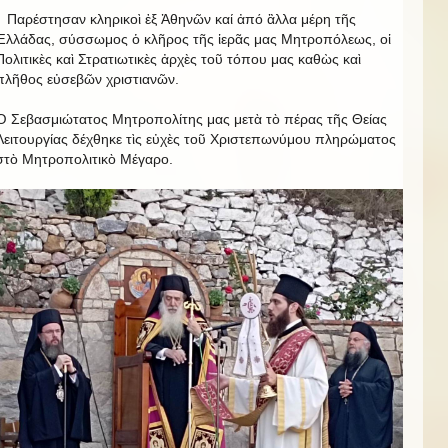
Παρέστησαν κληρικοὶ ἐξ Ἀθηνῶν καί ἀπό ἂλλα μέρη τῆς
Ἑλλάδας, σύσσωμος ὁ κλῆρος τῆς ἱερᾶς μας Μητροπόλεως, οἱ
Πολιτικὲς καὶ Στρατιωτικὲς ἀρχὲς τοῦ τόπου μας καθὼς καὶ
πλῆθος εὐσεβῶν χριστιανῶν.
Ὁ Σεβασμιώτατος Μητροπολίτης μας μετὰ τὸ πέρας τῆς Θείας
Λειτουργίας δέχθηκε τὶς εὐχὲς τοῦ Χριστεπωνύμου πληρώματος
στὸ Μητροπολιτικὸ Μέγαρο.