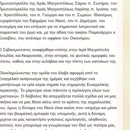
Πρωτοσύγκελλο της Ιεράς Μητροπόλεως Σάμου π. Σωτήριο, τον
Πρωτοσύγκελλο της Ιεράς Μητροπόλεως Λαρίσης π. Ιγνάτιο, τον
π. Χριστόδουλο, τον π. Γεώργιο και τον π. Συμεών. Ιδιαιτέρως
ευχαρίστησε τον Εφημέριο του Ναού, τον π. Δημήτριο, τον
συνεχάρη και τον επήνεσε για το σημαντικό λατρευτικό και
ποιμαντικό του έργο και, με την άδεια του οικείου Ποιμενάρχου κ.
Ευσεβίου, του απένειμε το οφφίκιο του Οικονόμου.
Ο Σεβασμιώτατος αναφέρθηκε επίσης στην Ιερά Μητρόπολη
Αιτωλίας και Ακαρνανίας, στην ιστορία, τις φυσικές ομορφιές του
τόπου, καθώς και στην ευλάβεια και την πίστη των κατοίκων της.
Ολοκληρώνοντας την ομιλία του έλαβε αφορμή από το
Ευαγγελικό ανάγνωσμα της ημέρας και ευχήθηκε «να
κρατήσουμε τα τρία κύρια σημεία της σημερινής Ευαγγελικής
περικοπής. Το μαρτύριο είναι πάντοτε η πρόκληση όλων των
χριστιανών. Ο διάβολος θα απεργάζεται πολλά σχέδια για να μας
νικήσει και να μας θέσει κάτω από το κράτος της αιχμαλωσίας
του, όμως η δύναμη του Θεού είναι εκείνη που υπερέχει και μέσα
από την βιωματική εμπειρία της υπομονής, αυτή η δύναμη
έρχεται να μας καταστήσει γνήσιους ομολογητές, αληθινούς
πιστούς που μπορούμε να γνωρίσουμε τον Θεό ως πατέρα μας,