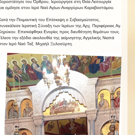
Χοροστάτησε του Όρθρου, Ιερούργησε στη Θεία Λειτουργία
και ομίλησε στον Ιερό Ναό Αγίων Αναργύρων Καραβοστάμου.
Κατά την Ποιμαντική του Επίσκεψη ο Σεβασμιώτατος,
συνεκάλεσε Ιερατική Σύναξη των Ιερέων της Αρχ. Περιφέρειας Αγ.
Κηρύκου. Επισκέφθηκε Ενορίες προς διευθέτηση θεμάτων τους.
Τέλεσε την εξόδιο ακολουθία της αείμνηστης Αγγελικής Νιαπά
στον Ιερό Ναό Ταξ. Μιχαήλ Ξυλοσύρτη.