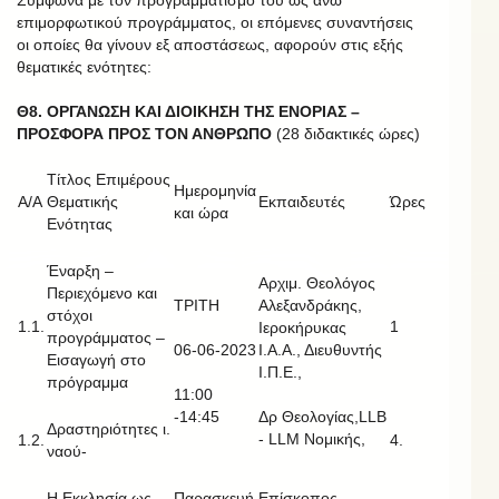
Σύμφωνα με τον προγραμματισμό του ως άνω
επιμορφωτικού προγράμματος, οι επόμενες συναντήσεις
οι οποίες θα γίνουν εξ αποστάσεως, αφορούν στις εξής
θεματικές ενότητες:
Θ8. ΟΡΓΑΝΩΣΗ ΚΑΙ ΔΙΟΙΚΗΣΗ ΤΗΣ ΕΝΟΡΙΑΣ –
ΠΡΟΣΦΟΡΑ ΠΡΟΣ ΤΟΝ ΑΝΘΡΩΠΟ
(28 διδακτικές ώρες)
Τίτλος Επιμέρους
Ημερομηνία
Α/Α
Θεματικής
Εκπαιδευτές
Ώρες
και ώρα
Ενότητας
Έναρξη –
Αρχιμ. Θεολόγος
Περιεχόμενο και
ΤΡΙΤΗ
Αλεξανδράκης,
στόχοι
1.1.
1
Ιεροκήρυκας
προγράμματος –
06-06-2023
Ι.Α.Α., Διευθυντής
Εισαγωγή στο
Ι.Π.Ε.,
πρόγραμμα
11:00
-14:45
Δρ Θεολογίας,LLB
Δραστηριότητες ι.
- LLM Νομικής,
1.2.
4.
ναού-
Η Εκκλησία ως
Παρασκευή
Επίσκοπος