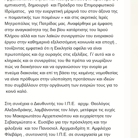
εμπνευστή, δημιουργό και Πρόεδρο του Επιμορφωτικού
Ιδρύματος, για την ευεργετική μέριμνά του στον άξονα της
« ποιμαντικής των ποιμένων » και στις ακριτικές Ιερές
Μητροπόλεις της Πατρίδας μας. Αναφέρθηκε με έμφαση
στην αναγκαιότητα της δια βίου κατάρτισης του Ιερού
Κλήρου αλλά και των λαϊκών συνεργατών του ενοριακού
έργου στην καθημερινά εξελισσόμενη κοινωνία και εποχή ,
τονίζοντας εμφατικά ότι η Εκκλησία οφείλει να είναι
πρωτοπόρος και όχι ουραγός στις εξελίξεις. Γι’ αυτό και ο
κληρικός και οι συνεργάτες του θα πρέπει να γνωρίζουν
πώς να διοικήσουν και να οργανώσουν την ενορία με
πνεύμα διακονίας και επί τη βάσει της κειμένης νομοθεσίας
να είναι πρόθυμοι στην υλοποίηση προτάσεων και ιδεών
που συμβάλλουν στην οργάνωση των ενοριών τους για το
κοινό καλό.
Στη συνέχεια ο Διευθυντής του Ι.Π.Ε. αρχιμ. Θεολόγος
Αλεξανδράκης, λαμβάνοντας τον λόγο, μετέφερε τις ευχές
του Μακαριωτάτου Αρχιεπισκόπου και ευχαρίστησε τον
Σεβασμιώτατο κ. Ευσέβιο για την πρόσκληση και την
φιλοξενία και τον Πανοσιολ. Αρχιμανδρίτη π. Αμφιλόχιο
Φλεβάρη , συντονιστή του Ι.Π.Ε. σε συνεργασία με την