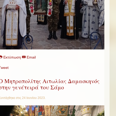
Εκτύπωση
Email
Tweet
Ο Μητροπολίτης Αιτωλίας Δαμασκηνός
στην γενέτειρά του Σάμο
Συντάχθηκε στις
24 Ιουνίου 2023
.