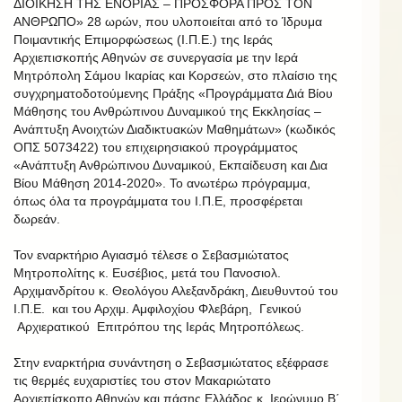
ΔΙΟΙΚΗΣΗ ΤΗΣ ΕΝΟΡΙΑΣ – ΠΡΟΣΦΟΡΑ ΠΡΟΣ ΤΟΝ
ΑΝΘΡΩΠΟ» 28 ωρών, που υλοποιείται από το Ίδρυμα
Ποιμαντικής Επιμορφώσεως (Ι.Π.Ε.) της Ιεράς
Αρχιεπισκοπής Αθηνών σε συνεργασία με την Ιερά
Μητρόπολη Σάμου Ικαρίας και Κορσεών, στο πλαίσιο της
συγχρηματοδοτούμενης Πράξης «Προγράμματα Διά Βίου
Μάθησης του Ανθρώπινου Δυναμικού της Εκκλησίας –
Ανάπτυξη Ανοιχτών Διαδικτυακών Μαθημάτων» (κωδικός
ΟΠΣ 5073422) του επιχειρησιακού προγράμματος
«Ανάπτυξη Ανθρώπινου Δυναμικού, Εκπαίδευση και Δια
Βίου Μάθηση 2014-2020». Το ανωτέρω πρόγραμμα,
όπως όλα τα προγράμματα του Ι.Π.Ε, προσφέρεται
δωρεάν.
Τον εναρκτήριο Αγιασμό τέλεσε ο Σεβασμιώτατος
Μητροπολίτης κ. Ευσέβιος, μετά του Πανοσιολ.
Αρχιμανδρίτου κ. Θεολόγου Αλεξανδράκη, Διευθυντού του
Ι.Π.Ε. και του Αρχιμ. Αμφιλοχίου Φλεβάρη, Γενικού
Αρχιερατικού Επιτρόπου της Ιεράς Μητροπόλεως.
Στην εναρκτήρια συνάντηση ο Σεβασμιώτατος εξέφρασε
τις θερμές ευχαριστίες του στον Μακαριώτατο
Αρχιεπίσκοπο Αθηνών και πάσης Ελλάδος κ. Ιερώνυμο Β΄,