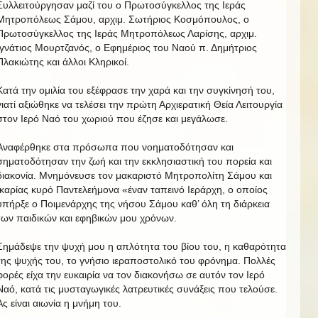
Συλλειτούργησαν μαζί του ο Πρωτοσύγκελλος της Ιεράς
Μητροπόλεως Σάμου, αρχιμ. Σωτήριος Κοσμόπουλος, ο
Πρωτοσύγκελλος της Ιεράς Μητροπόλεως Λαρίσης, αρχιμ.
Ιγνάτιος Μουρτζανός, ο Εφημέριος του Ναού π. Δημήτριος
Πλακιώτης και άλλοι Κληρικοί.
Κατά την ομιλία του εξέφρασε την χαρά και την συγκίνησή του,
γιατί αξιώθηκε να τελέσει την πρώτη Αρχιερατική Θεία Λειτουργία
στον Ιερό Ναό του χωριού που έζησε και μεγάλωσε.
Αναφέρθηκε στα πρόσωπα που νοηματοδότησαν και
σηματοδότησαν την ζωή και την εκκλησιαστική του πορεία και
διακονία. Μνημόνευσε τον μακαριστό Μητροπολίτη Σάμου και
Ικαρίας κυρό Παντελεήμονα «έναν ταπεινό Ιεράρχη, ο οποίος
υπήρξε ο Ποιμενάρχης της νήσου Σάμου καθ’ όλη τη διάρκεια
των παιδικών και εφηβικών μου χρόνων.
Σημάδεψε την ψυχή μου η απλότητα του βίου του, η καθαρότητα
της ψυχής του, το γνήσιο ιεραποστολικό του φρόνημα. Πολλές
φορές είχα την ευκαιρία να τον διακονήσω σε αυτόν τον Ιερό
Ναό, κατά τις μυσταγωγικές λατρευτικές συνάξεις που τελούσε.
Ας είναι αιωνία η μνήμη του.