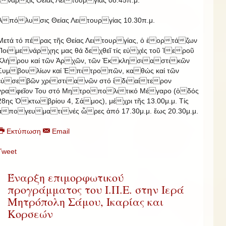
ἔναρξις Θείας Λειτουργίας 08.45π.μ.
Ἀπόλυσις Θείας Λειτουργίας 10.30π.μ.
Μετά τό πέρας τῆς Θείας Λειτουργίας, ὁ ἑορτάζων
Ποιμενάρχης μας θά δεχθεῖ τίς εὐχές τοῦ Ἱεροῦ
Κλήρου καί τῶν Ἀρχῶν, τῶν Ἐκκλησιαστικῶν
Συμβουλίων καί Ἐπιτροπῶν, καθώς καί τῶν
εὐσεβῶν χριστιανῶν στό ἰδιαίτερον
γραφεῖον Του στό Μητροπολιτικό Μέγαρο (ὁδός
28ης Ὀκτωβρίου 4, Σάμος), μέχρι τῆς 13.00μ.μ. Τίς
ἀπογευματινές ὧρες ἀπό 17.30μ.μ. ἕως 20.30μ.μ.
Εκτύπωση
Email
Tweet
Έναρξη επιμορφωτικού
προγράμματος του Ι.Π.Ε. στην Ιερά
Μητρόπολη Σάμου, Ικαρίας και
Κορσεών