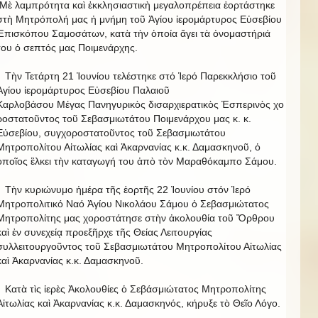
Μὲ λαμπρότητα καὶ ἐκκλησιαστικὴ μεγαλοπρέπεια ἑορτάστηκε
στὴ Μητρόπολή μας ἡ μνήμη τοῦ Ἁγίου ἱερομάρτυρος Εὐσεβίου
Ἐπισκόπου Σαμοσάτων, κατὰ τὴν ὁποία ἄγει τὰ ὀνομαστήριά
του ὁ σεπτός μας Ποιμενάρχης.
Τὴν Τετάρτη 21 Ἰουνίου τελέστηκε στό Ἱερό Παρεκκλήσιο τοῦ
Ἁγίου ἱερομάρτυρος Εὐσεβίου Παλαιοῦ
Καρλοβάσου Μέγας Πανηγυρικὸς δισαρχιερατικὸς Ἐσπερινὸς χο
ροστατοῦντος τοῦ Σεβασμιωτάτου Ποιμενάρχου μας κ. κ.
Εὐσεβίου, συγχοροστατοῦντος τοῦ Σεβασμιωτάτου
Μητροπολίτου Αἰτωλίας καὶ Ἀκαρνανίας κ.κ. Δαμασκηνοῦ, ὁ
ὁποῖος ἓλκει τὴν καταγωγή του ἀπὸ τὸν Μαραθόκαμπο Σάμου.
Τὴν κυριώνυμο ἡμέρα τῆς ἑορτῆς 22 Ἰουνίου στόν Ἱερό
Μητροπολιτικό Ναό Ἁγίου Νικολάου Σάμου ὁ Σεβασμιώτατος
Μητροπολίτης μας χοροστάτησε στὴν ἀκολουθία τοῦ Ὄρθρου
καὶ ἐν συνεχείᾳ προεξῆρχε τῆς Θείας Λειτουργίας
συλλειτουργοῦντος τοῦ Σεβασμιωτάτου Μητροπολίτου Αἰτωλίας
καὶ Ἀκαρνανίας κ.κ. Δαμασκηνοῦ.
Κατὰ τὶς ἱερὲς Ἀκολουθίες ὁ Σεβάσμιώτατος Μητροπολίτης
Αἰτωλίας καὶ Ἀκαρνανίας κ.κ. Δαμασκηνός, κήρυξε τὸ Θεῖο Λόγο.