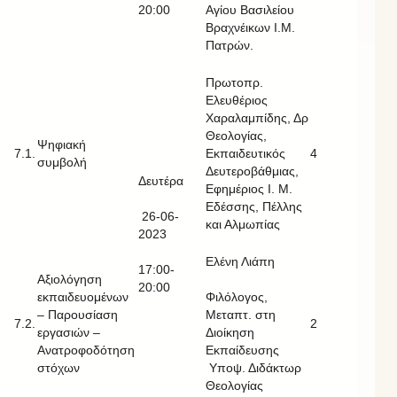
20:00
Αγίου Βασιλείου
Βραχνέικων Ι.Μ.
Πατρών.
Πρωτοπρ.
Ελευθέριος
Χαραλαμπίδης, Δρ
Θεολογίας,
Ψηφιακή
7.1.
Εκπαιδευτικός
4
συμβολή
Δευτεροβάθμιας,
Δευτέρα
Εφημέριος Ι. Μ.
Εδέσσης, Πέλλης
26-06-
και Αλμωπίας
2023
Ελένη Λιάπη
17:00-
Αξιολόγηση
20:00
εκπαιδευομένων
Φιλόλογος,
– Παρουσίαση
Μεταπτ. στη
7.2.
2
εργασιών –
Διοίκηση
Ανατροφοδότηση
Εκπαίδευσης
στόχων
Υποψ. Διδάκτωρ
Θεολογίας