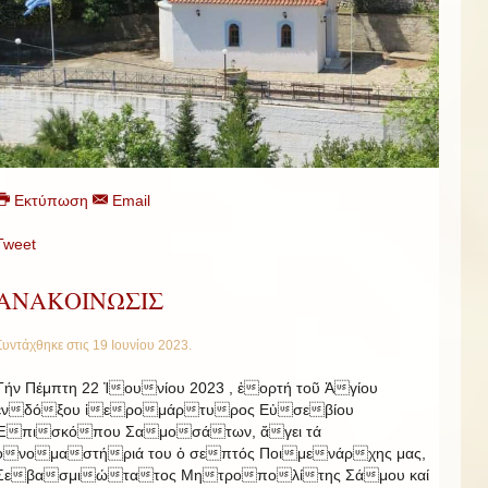
Εκτύπωση
Email
Tweet
ΑΝΑΚΟΙΝΩΣΙΣ
Συντάχθηκε στις
19 Ιουνίου 2023
.
Τήν Πέμπτη 22 Ἰουνίου 2023 , ἑορτή τοῦ Ἁγίου
ἐνδόξου ἱερομάρτυρος Εὐσεβίου
Ἐπισκόπου Σαμοσάτων, ἄγει τά
ὀνομαστήριά του ὁ σεπτός Ποιμενάρχης μας,
Σεβασμιώτατος Μητροπολίτης Σάμου καί