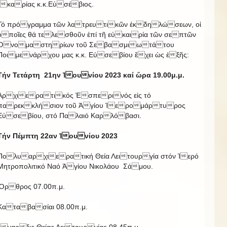
Ἰκαρίας κ.κ.Εὐσέβιος.
Τό πρόγραμμα τῶν λατρευτικῶν ἐκδηλώσεων, οἱ
ὁποῖες θά τελεσθοῦν ἐπί τῆ εὐκαιρία τῶν σεπτῶν
Ὀνομαστηρίων τοῦ Σεβασμιωτάτου
Ποιμενάρχου μας κ.κ. Εὐσεβίου ἔχει ὡς ἑξῆς:
Τήν Τετάρτη 21ην Ἰουνίου 2023 καί ὥρα 19.00μ.μ.
Ἀρχιερατικός Ἑσπερινός εἰς τό
παρεκκλήσιον τοῦ Ἁγίου Ἱερομάρτυρος
Εὐσεβίου, στό Παλαιό Καρλόβασι.
Τήν Πέμπτη 22αν Ἰουνίου 2023
Πολυαρχιερατική Θεία Λειτουργία στόν Ἱερό
Μητροπολιτικό Ναό Ἁγίου Νικολάου Σάμου.
Ὄρθρος 07.00π.μ.
Καταβασίαι 08.00π.μ.