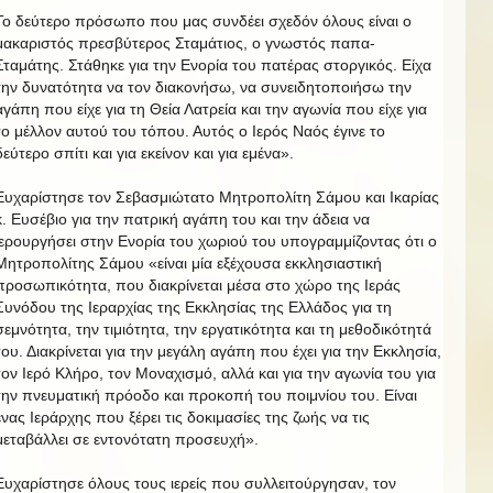
Το δεύτερο πρόσωπο που μας συνδέει σχεδόν όλους είναι ο
μακαριστός πρεσβύτερος Σταμάτιος, ο γνωστός παπα-
Σταμάτης. Στάθηκε για την Ενορία του πατέρας στοργικός. Είχα
την δυνατότητα να τον διακονήσω, να συνειδητοποιήσω την
αγάπη που είχε για τη Θεία Λατρεία και την αγωνία που είχε για
το μέλλον αυτού του τόπου. Αυτός ο Ιερός Ναός έγινε το
δεύτερο σπίτι και για εκείνον και για εμένα».
Ευχαρίστησε τον Σεβασμιώτατο Μητροπολίτη Σάμου και Ικαρίας
κ. Ευσέβιο για την πατρική αγάπη του και την άδεια να
ιερουργήσει στην Ενορία του χωριού του υπογραμμίζοντας ότι ο
Μητροπολίτης Σάμου «είναι μία εξέχουσα εκκλησιαστική
προσωπικότητα, που διακρίνεται μέσα στο χώρο της Ιεράς
Συνόδου της Ιεραρχίας της Εκκλησίας της Ελλάδος για τη
σεμνότητα, την τιμιότητα, την εργατικότητα και τη μεθοδικότητά
του. Διακρίνεται για την μεγάλη αγάπη που έχει για την Εκκλησία,
τον Ιερό Κλήρο, τον Μοναχισμό, αλλά και για την αγωνία του για
την πνευματική πρόοδο και προκοπή του ποιμνίου του. Είναι
ένας Ιεράρχης που ξέρει τις δοκιμασίες της ζωής να τις
μεταβάλλει σε εντονότατη προσευχή».
Ευχαρίστησε όλους τους ιερείς που συλλειτούργησαν, τον