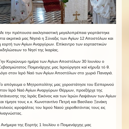
Με την πρέπουσα εκκλησιαστική μεγαλοπρέπεια γιορτάστηκε
στα ακριτικά μας Νησιά η Σύναξις των Αγίων 12 Αποστόλων και
η εορτή των Αγίων Αναργύρων. Επίκεντρο των εορταστικών
εκδηλώσεων το Νησί της Ικαρίας.
Την Κυριώνυμο ημέρα των Αγίων Αποστόλων 30 Ιουνίου ο
Σεβασμιώτατος Ποιμενάρχης μας Ιερούργησε καί κήρυξε τό θ.
λόγο στον Ιερό Ναό των Αγίων Αποστόλων στο χωριό Παναγιά.
Το απόγευμα ο Μητροπολίτης μας χοροστάτησε του Εσπερινού
στον Ιερό Ναό Αγίων Αναργύρων Θέρμων, προεξήρχε της
Λιτάνευσης της Ιεράς Εικόνος και των Ιερών Λειψάνων των Αγίων
και τίμησε τους κ.κ. Κωνσταντίνο Πετρή και Βασίλειο Ξενάκη
πολιούς ιεροψάλτες του Ιερού Ναού χειροθετόντας τους εις
Αναγνώστας.
Ανήμερα της Εορτής 1 Ιουλίου ο Ποιμενάρχης μας