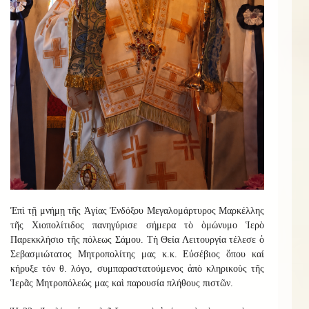
Ἐπὶ τῇ μνήμῃ τῆς Ἁγίας Ἐνδόξου Μεγαλομάρτυρος Μαρκέλλης
τῆς Χιοπολίτιδος πανηγύρισε σήμερα τὸ ὁμώνυμο Ἱερὸ
Παρεκκλήσιο τῆς πόλεως Σάμου. Τὴ Θεία Λειτουργία τέλεσε ὁ
Σεβασμιώτατος Μητροπολίτης μας κ.κ. Εὐσέβιος ὅπου καί
κήρυξε τόν θ. λόγο, συμπαραστατούμενος ἀπὸ κληρικοὺς τῆς
Ἱερᾶς Μητροπόλεώς μας καὶ παρουσία πλήθους πιστῶν.