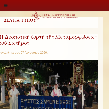
ΔΕΛΤΙΑ ΤΥΠΟΥ
Ἡ Δεσποτική ἑορτή τῆς Μεταμορφώσεως
τοῦ Σωτῆρος
Συντάχθηκε στις
07 Αυγούστου 2026
.