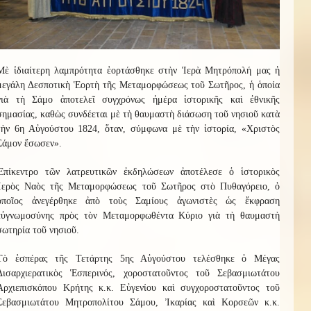
Μὲ ἰδιαίτερη λαμπρότητα ἑορτάσθηκε στὴν Ἱερὰ Μητρόπολή μας ἡ
μεγάλη Δεσποτικὴ Ἑορτὴ τῆς Μεταμορφώσεως τοῦ Σωτῆρος, ἡ ὁποία
γιὰ τὴ Σάμο ἀποτελεῖ συγχρόνως ἡμέρα ἱστορικῆς καὶ ἐθνικῆς
σημασίας, καθὼς συνδέεται μὲ τὴ θαυμαστὴ διάσωση τοῦ νησιοῦ κατὰ
τὴν 6η Αὐγούστου 1824, ὅταν, σύμφωνα μὲ τὴν ἱστορία, «Χριστὸς
Σάμον ἔσωσεν».
Ἐπίκεντρο τῶν λατρευτικῶν ἐκδηλώσεων ἀποτέλεσε ὁ ἱστορικὸς
Ἱερὸς Ναὸς τῆς Μεταμορφώσεως τοῦ Σωτῆρος στὸ Πυθαγόρειο, ὁ
ὁποῖος ἀνεγέρθηκε ἀπὸ τοὺς Σαμίους ἀγωνιστὲς ὡς ἔκφραση
εὐγνωμοσύνης πρὸς τὸν Μεταμορφωθέντα Κύριο γιὰ τὴ θαυμαστὴ
σωτηρία τοῦ νησιοῦ.
Τὸ ἑσπέρας τῆς Τετάρτης 5ης Αὐγούστου τελέσθηκε ὁ Μέγας
Δισαρχιερατικὸς Ἑσπερινός, χοροστατοῦντος τοῦ Σεβασμιωτάτου
Ἀρχιεπισκόπου Κρήτης κ.κ. Εὐγενίου καὶ συγχοροστατοῦντος τοῦ
Σεβασμιωτάτου Μητροπολίτου Σάμου, Ἰκαρίας καὶ Κορσεῶν κ.κ.