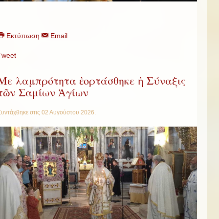
Εκτύπωση
Email
Tweet
Με λαμπρότητα ἑορτάσθηκε ἡ Σύναξις
τῶν Σαμίων Ἁγίων
Συντάχθηκε στις
02 Αυγούστου 2026
.