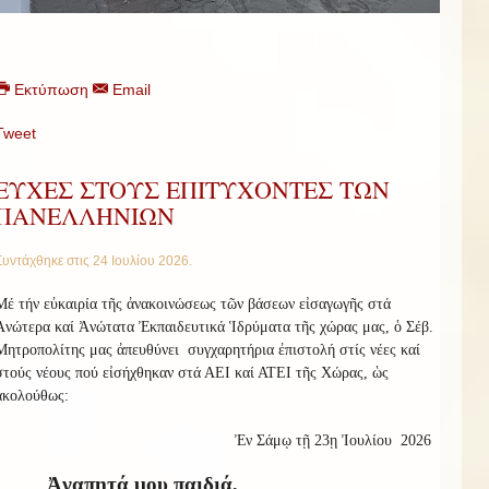
Εκτύπωση
Email
Tweet
ΕΥΧΕΣ ΣΤΟΥΣ ΕΠΙΤΥΧΟΝΤΕΣ ΤΩΝ
ΠΑΝΕΛΛΗΝΙΩΝ
Συντάχθηκε στις
24 Ιουλίου 2026
.
Μέ τήν εὐκαιρία τῆς ἀνακοινώσεως τῶν βάσεων εἰσαγωγῆς στά
Ἀνώτερα καί Ἀνώτατα Ἐκπαιδευτικά Ἱδρύματα τῆς χώρας μας, ὁ Σέβ.
Μητροπολίτης μας ἀπευθύνει
συγχαρητήρια ἐπιστολή στίς νέες καί
στούς νέους πού εἰσήχθηκαν στά ΑΕΙ καί ΑΤΕΙ τῆς Χώρας, ὡς
ἀκολούθως:
Ἐν Σάμῳ τῇ 23ῃ Ἰουλίου
2026
Ἀγαπητά μου παιδιά,