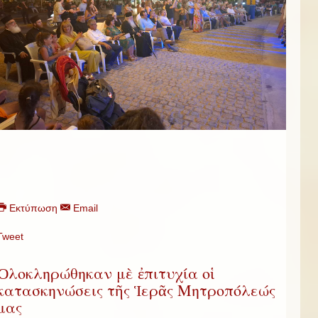
Εκτύπωση
Email
Tweet
Ὁλοκληρώθηκαν μὲ ἐπιτυχία οἱ
κατασκηνώσεις τῆς Ἱερᾶς Μητροπόλεώς
μας