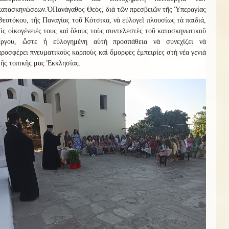
κατασκηνώσεων.
Ὁ
Πανάγαθος Θεός, διὰ τῶν πρεσβειῶν τῆς Ὑπεραγίας
Θεοτόκου, τῆς Παναγίας τοῦ Κότσικα, νὰ εὐλογεῖ πλουσίως τὰ παιδιά,
τὶς οἰκογένειές τους καὶ ὅλους τοὺς συντελεστὲς τοῦ κατασκηνωτικοῦ
ἔργου, ὥστε ἡ εὐλογημένη αὐτὴ προσπάθεια νὰ συνεχίζει νὰ
προσφέρει πνευματικοὺς καρποὺς καὶ ὄμορφες ἐμπειρίες στὴ νέα γενιά
τῆς τοπικῆς μας Ἐκκλησίας.