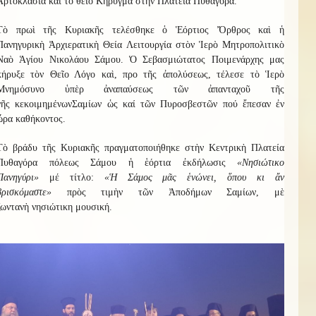
Ἀρτοκλασία καὶ τὸ θεῖο Κήρυγμα στὴν Πλατεία Πυθαγόρα.
Τὸ πρωὶ τῆς Κυριακῆς τελέσθηκε ὁ Ἑόρτιος Ὄρθρος καὶ ἡ
Πανηγυρικὴ Ἀρχιερατικὴ Θεία Λειτουργία στὸν Ἱερὸ Μητροπολιτικὸ
Ναὸ Ἁγίου Νικολάου Σάμου. Ὁ Σεβασμιώτατος Ποιμενάρχης μας
κήρυξε τὸν Θεῖο Λόγο καὶ, προ τῆς ἀπολύσεως, τέλεσε τὸ Ἱερὸ
Μνημόσυνο ὑπὲρ ἀναπαύσεως τῶν
ἀπανταχοῦ τῆς
γῆς
κεκοιμημένων
Σαμίων
ὡς καί τῶν Πυροσβεστῶν πού ἔπεσαν ἐν
ὥρα καθήκοντος
.
Τὸ βράδυ τῆς Κυριακῆς πραγματοποιήθηκε στὴν Κεντρικὴ Πλατεία
Πυθαγόρα πόλεως Σάμου ἡ ἑόρτια ἐκδήλωσις
«Νησιώτικο
Πανηγύρι»
μέ τίτλο:
«
Ἡ
Σάμος μᾶς ἑνώνει, ὅπου κι ἄν
βρισκόμαστε
»
πρὸς τιμὴν τῶν Ἀποδήμων Σαμίων, μὲ
ζωντανὴ
νησιώτικη
μουσική.