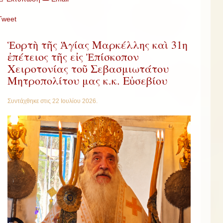
Tweet
Ἑορτὴ τῆς Ἁγίας Μαρκέλλης καὶ 31η
ἐπέτειος τῆς εἰς Ἐπίσκοπον
Χειροτονίας τοῦ Σεβασμιωτάτου
Μητροπολίτου μας κ.κ. Εὐσεβίου
Συντάχθηκε στις
22 Ιουλίου 2026
.