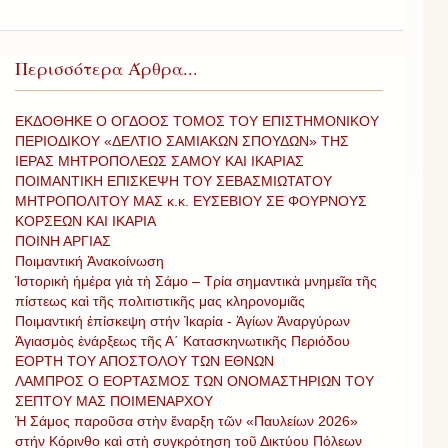
Περισσότερα Άρθρα...
ΕΚΔΟΘΗΚΕ Ο ΟΓΔΟΟΣ ΤΟΜΟΣ ΤΟΥ ΕΠΙΣΤΗΜΟΝΙΚΟΥ
ΠΕΡΙΟΔΙΚΟΥ «ΔΕΛΤΙΟ ΣΑΜΙΑΚΩΝ ΣΠΟΥΔΩΝ» ΤΗΣ
ΙΕΡΑΣ ΜΗΤΡΟΠΟΛΕΩΣ ΣΑΜΟΥ ΚΑΙ ΙΚΑΡΙΑΣ
ΠΟΙΜΑΝΤΙΚΗ ΕΠΙΣΚΕΨΗ ΤΟΥ ΣΕΒΑΣΜΙΩΤΑΤΟΥ
ΜΗΤΡΟΠΟΛΙΤΟΥ ΜΑΣ κ.κ. ΕΥΣΕΒΙΟΥ ΣΕ ΦΟΥΡΝΟΥΣ
ΚΟΡΣΕΩΝ ΚΑΙ ΙΚΑΡΙΑ
ΠΟΙΝΗ ΑΡΓΙΑΣ
Ποιμαντική Ἀνακοίνωση
Ἱστορικὴ ἡμέρα γιὰ τὴ Σάμο – Τρία σημαντικὰ μνημεῖα τῆς
πίστεως καὶ τῆς πολιτιστικῆς μας κληρονομιᾶς
Ποιμαντική ἐπίσκεψη στήν Ἰκαρία - Ἁγίων Ἀναργύρων
Ἀγιασμὸς ἐνάρξεως τῆς Α΄ Κατασκηνωτικῆς Περιόδου
ΕΟΡΤΗ ΤΟΥ ΑΠΟΣΤΟΛΟΥ ΤΩΝ ΕΘΝΩΝ
ΛΑΜΠΡΟΣ Ο ΕΟΡΤΑΣΜΟΣ ΤΩΝ ΟΝΟΜΑΣΤΗΡΙΩΝ ΤΟΥ
ΣΕΠΤΟΥ ΜΑΣ ΠΟΙΜΕΝΑΡΧΟΥ
Ἡ Σάμος παροῦσα στὴν ἔναρξη τῶν «Παυλείων 2026»
στήν Κόρινθο καὶ στὴ συγκρότηση τοῦ Δικτύου Πόλεων