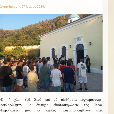
Συντάχθηκε στις
27 Ιουλίου 2026
.
Μὲ τὴ χάρη τοῦ Θεοῦ καὶ μὲ αἰσθήματα εὐγνωμοσύνης,
ὁλοκληρώθηκαν μὲ ἐπιτυχία οἱ
κατασκην
ώσεις
τῆς Ἱερᾶς
Μητροπόλεώς μας, οἱ ὁποῖες πραγματοποιήθηκαν στὶς