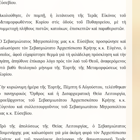
Εὐσεβίου.
Ἀκολούθησε, ἐν πομπῇ, ἡ λιτάνευση τῆς Ἱερᾶς Εἰκόνος τοῦ
Μεταμορφωθέντος Κυρίου στὶς ὁδοὺς τοῦ Πυθαγορείου, μὲ τὴ
συμμετοχὴ πλήθους πιστῶν, κατοίκων, ἐπισκεπτῶν καὶ παραθεριστῶν.
Ὁ Σεβασμιώτατος Μητροπολίτης μας κ.κ. Εὐσέβιος προσφώνησε καὶ
καλωσόρισε τὸν Σεβασμιώτατο Ἀρχιεπίσκοπο Κρήτης κ.κ. Εὐγένιο, ὁ
ὁποῖος, ἀφοῦ εὐχαρίστησε θερμὰ γιὰ τὴ φιλάδελφη πρόσκληση καὶ τὴν
ἀγάπη, ἀπηύθυνε ἐπίκαιρο λόγο πρὸς τὸν λαό τοῦ Θεοῦ, ἀναφερόμενος
στὸ βαθὺ θεολογικὸ μήνυμα τῆς Ἑορτῆς τῆς Μεταμορφώσεως τοῦ
Κυρίου.
Τὴν κυριώνυμη ἡμέρα τῆς Ἑορτῆς, Πέμπτη 6 Αὐγούστου, τελέσθηκαν
ὁ πανηγυρικὸς Ὄρθρος καὶ ἡ Δισαρχιερατικὴ Θεία Λειτουργία,
προεξάρχοντος τοῦ Σεβασμιωτάτου Ἀρχιεπισκόπου Κρήτης κ.κ.
Εὐγενίου καὶ συλλειτουργοῦντος τοῦ Σεβασμιωτάτου Μητροπολίτου
μας κ.κ. Εὐσεβίου.
Πρὸ τῆς ἀπολύσεως τῆς Θείας Λειτουργίας, ὁ Σεβασμιώτατος
Ποιμενάρχης μας καλωσόρισε γιὰ μία ἀκόμη φορὰ τὸν Ἀρχιεπίσκοπο
Κρήτης καὶ τοῦ προσέφερε ἀντίγραφο τῆς θαυματουργοῦ Ἱερᾶς