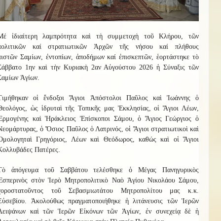
Μ
έ
ἰδιαίτερη λαμπρότητα καὶ τὴ συμμετοχὴ
τοῦ
Κ
λήρου
, τῶν
πολιτικῶν καί στρατιωτικῶν Ἀρχῶν τῆς νήσου καί
πλήθους
πιστῶν
Σαμίων, ἐντοπίων, ἀποδήμων καί ἐπισκεπτῶν
, ἑ
ο
ρτ
ά
σ
τηκ
ε τὸ
Σάββατο 1ην καὶ τὴν Κυριακὴ 2αν Αὐγούστου 2026
ἡ
Σύναξι
ς
τῶν
Σαμίων Ἁγίων.
Τιμήθηκαν οἱ ἔνδοξοι Ἅγιοι Ἀπόστολοι Παῦλος καὶ Ἰωάννης ὁ
Θεολόγος, ὡς ἱδρυταὶ τῆς Τοπικῆς μας Ἐκκλησίας, οἱ Ἅγιοι Λέων,
Ἑρμογένης καὶ Ἡράκλειος Ἐπίσκοποι Σάμου, ὁ Ἅγιος Γεώργιος ὁ
Νεομάρτυρας, ὁ Ὅσιος Παῦλος ὁ Λατρ
ι
νός, οἱ Ἅγιοι στρατιωτικοὶ καὶ
Ὁμολογηταὶ Γρηγόριος, Λέων καὶ Θεόδωρος, καθώς καὶ οἱ Ἅγιοι
Κολλυβάδες Πατέρες.
Τὸ ἀπόγευμα τοῦ Σαββάτου τελέσθηκε ὁ Μέγας Πανηγυρικὸς
Ἑσπερινὸς στὸν Ἱερὸ Μητροπολιτικὸ Ναὸ Ἁγίου Νικολάου Σάμου,
χοροστατοῦντος τοῦ Σεβασμιωτάτου Μητροπολίτου
μας
κ.κ.
Εὐσεβίου.
Ἀκολούθως
πραγματοποιήθηκε ἡ λιτάνευσις τῶν Ἱερῶν
Λειψάνων καὶ τῶν Ἱερῶν Εἰκόνων τῶν Ἁγίων, ἐν συνεχείᾳ δὲ ἡ