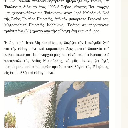
Ἡ 22α Ἰουλίου ἀποτελεῖ ξεχωριστὴ ἡμέρα γιὰ τὴν τοπικὴ μας
Ἐκκλησία, διότι τό ἔτος 1995 ὁ Σεβασμιώτατος Ποιμενάρχης
μας χειροτονήθηκε εἰς Ἐπίσκοπον στὸν Ἱερὸ Καθεδρικὸ Ναὸ
τῆς Ἁγίας Τριάδος Πειραιῶς, ἀπὸ τὸν μακαριστὸ Γέροντά του,
Μητροπολίτη Πειραιῶς Καλλίνικο. Ἐφέτος συμπληρώνονται
τριάντα ἕνα (31) χρόνια ἀπὸ τὴν εὐλογημένη ἐκείνη ἡμέρα.
Ἡ ἀκριτική Ἱερὰ Μητρόπολίς μας δοξάζει τὸν Πανάγαθο Θεὸ
γιὰ τὴν εὐλογημένη καὶ καρποφόρο Ἀρχιερατικὴ διακονία τοῦ
Σεβασμιωτάτου Ποιμενάρχου μας καὶ εὐχόμαστε ὁ Κύριος, διὰ
πρεσβειῶν τῆς Ἁγίας Μαρκέλλης, νὰ μᾶς τὸν χαρίζει ὑγιῆ,
μακροημερεύοντα καὶ ὀρθοτομοῦντα τὸν λόγον τῆς Ἀληθείας,
εἰς ἔτη πολλὰ καὶ εὐλογημένα.