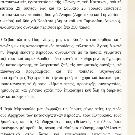
κατασκηνωτικὲς ἐγκαταστάσεις τῆς «Παναγίας τοῦ Κότσικα», ἀπὸ τὴ
Δευτέρα 29 Ἰουνίου ἕως καὶ τὸ Σάββατο 25 Ἰουλίου.
Τ
έσσερ
ε
ις
κατασκηνωτικὲς περίοδοι, δύο γιὰ
Ἀ
γόρια (Δημοτικοῦ καὶ Γυμνασίου–
Λυκείου) καὶ δύο γιὰ
Κ
ορίτσια (Δημοτικοῦ καὶ Γυμνασίου–Λυκείου),
φιλοξενώντας συνολικὰ περισσότερα ἀπὸ
3
50 παιδιά.
Ὁ Σεβασμιώτατος Ποιμενάρχης μας κ.κ. Εὐσέβιος ἐπισκέφθηκε κατ
’
ἐπανάληψιν τὶς κατασκηνωτικὲς περιόδους, τέλεσε τὸν Ἁγιασμὸ κατὰ
τὴν ἔναρξη ἑκάστης περιόδου, συνομίλησε μὲ τὰ παιδιά, γευμάτισε
μαζί τους καὶ παρακολούθησε ἀπὸ κοντὰ τὸ καθημερινὸ πρόγραμμα
τῆς κατασκήνωσης, τὴ λατρευτικὴ ζωή, τὶς πνευματικὲς συνάξεις, τὰ
παιδαγωγικὰ προγράμματα καὶ τὶς ποικίλες ψυχαγωγικὲς
δραστηριότητες.
Ἐξέφρασε δὲ τὴν πατρική του χαρὰ καὶ ἱκανοποίηση,
διαπιστώνοντας τὸ ὄμορφο κλίμα πίστεως, προσευχῆς, συνεργασίας,
δημιουργίας καὶ γνήσιας χαρᾶς ποὺ ἐπικράτησε καθ
’
ὅλ
η
τὴ διάρκεια
τῶν κατασκηνώσεων.
Ἡ Ἱερὰ Μητρόπολίς μας ἐκφράζει τὶς θερμὲς εὐχαριστίες της πρὸς
τοὺς Ἀρχηγοὺς τῶν κατασκηνωτικῶν περιόδων, τοὺς Κληρικούς, τοὺς
Ὁμαδάρχες καὶ τὶς Ὁμαδάρχισσες, τοὺς ἐθελοντὲς καὶ ὅλους ὅσοι
διακόνησαν μὲ προθυμία, ἀγάπη καὶ αἴσθημα εὐθύνης, συμβάλλοντας
καθοριστικὰ στὴν ἄρτια καὶ ἐπιτυχημένη λειτουργία τῶν