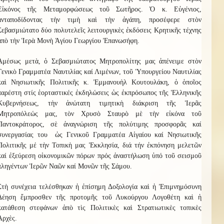
Εἰκόνος τῆς Μεταμορφώσεως τοῦ Σωτῆρος. Ὁ κ. Εὐγένιος,
ἀνταποδίδοντας τὴν τιμὴ καὶ τὴν ἀγάπη, προσέφερε στὸν
Σεβασμιώτατο δύο πολυτελεῖς λειτουργικὲς ἐκδόσεις Κρητικῆς τέχνης
ἀπὸ τὴν Ἱερὰ Μονὴ Ἁγίου Γεωργίου Ἐπανωσήφη.
Ἀμέσως μετὰ, ὁ Σεβασμιώτατος Μητροπολίτης μας ἀπένειμε στὸν
Γενικὸ Γραμματέα Ναυτιλίας καί Λιμένων, τοῦ Ὑπουργείου Ναυτιλίας
καὶ Νησιωτικῆς Πολιτικῆς κ. Ἐμμανουὴλ Κουτουλάκη, ὁ ὁποῖος
παρέστη στίς ἑορταστικές ἐκδηλώσεις ὡς ἐκπρόσωπος τῆς Ἑλληνικῆς
Κυβερνήσεως, τὴν ἀνώτατη τιμητικὴ διάκριση τῆς Ἱερᾶς
Μητροπόλεώς μας, τὸν Χρυσὸ Σταυρὸ μὲ τὴν εἰκόνα τοῦ
Παντοκράτορος, σὲ ἀναγνώριση τῆς πολύτιμης προσφορᾶς καί
συνεργασίας του ὡς Γενικοῦ Γραμματέα Αἰγαίου καί Νησιωτικῆς
Πολιτικῆς μέ τὴν Τοπικὴ μας Ἐκκλησία, διά τήν ἐκπόνηση μελετῶν
καί ἐξεύρεση οἰκονομικῶν πόρων πρός ἀναστήλωση ὑπό τοῦ σεισμοῦ
πληγέντων Ἱερῶν Ναῶν καί Μονῶν τῆς Σάμου.
Στὴ συνέχεια τελέσθηκαν ἡ ἐπίσημη Δοξολογία καὶ ἡ Ἐπιμνημόσυνη
Δέηση ἔμπροσθεν τῆς προτομῆς τοῦ Λυκούργου Λογοθέτη καὶ ἡ
κατάθεση στεφάνων ἀπὸ τὶς Πολιτικὲς καὶ Στρατιωτικὲς τοπικὲς
Ἀρχὲς.