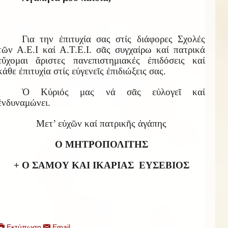
Για την ἐπιτυχία σας στίς διάφορες Σχολές
τῶν Α.Ε.Ι καί Α.Τ.Ε.Ι. σᾶς συγχαίρω καί πατρικά
εὔχομαι ἄριστες πανεπιστημιακές ἐπιδόσεις καί
κάθε ἐπιτυχία στίς εὐγενεῖς ἐπιδιώξεις σας.
Ὁ Κύριός μας νά σᾶς εὐλογεῖ καί
ἐνδυναμώνει.
Μετ’ εὐχῶν καί πατρικῆς ἀγάπης
Ο ΜΗΤΡΟΠΟΛΙΤΗΣ
+ Ο ΣΑΜΟΥ ΚΑΙ ΙΚΑΡΙΑΣ
ΕΥΣΕΒΙΟΣ
Εκτύπωση
Email