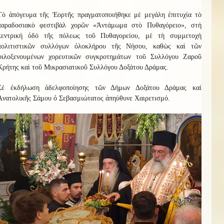
Τὸ ἀπόγευμα τῆς Ἑορτῆς πραγματοποιήθηκε μὲ μεγάλη ἐπιτυχία τὸ
παραδοσιακὸ φεστιβὰλ χορῶν «Ἀντάμωμα στὸ Πυθαγόρειο», στή
κεντρική ὀδό τῆς πόλεως τοῦ Πυθαγορείου, μὲ τὴ συμμετοχὴ
πολιτιστικῶν συλλόγων ὁλοκλήρου τῆς Νήσου, καθὼς καὶ τῶν
φιλοξενουμένων χορευτικῶν συγκροτημάτων τοῦ Συλλόγου Ζαροῦ
Κρήτης καὶ τοῦ Μικρασιατικοῦ Συλλόγου Δοξάτου Δράμας.
Σέ ἐκδήλωση ἀδελφοποίησης τῶν Δήμων Δοξάτου Δράμας καί
Ἀνατολικῆς Σάμου ὁ Σεβασμιώτατος ἀπηύθυνε Χαιρετισμό.