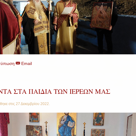
τύπωση
Email
ΝΤΑ ΣΤΑ ΠΑΙΔΙΑ ΤΩΝ ΙΕΡΕΩΝ ΜΑΣ
θηκε στις
27 Δεκεμβρίου 2022
.