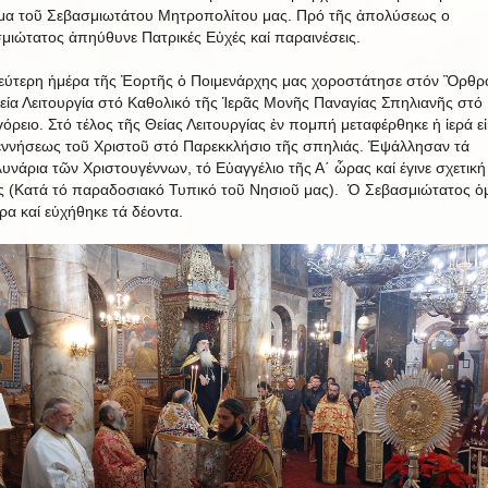
α τοῦ Σεβασμιωτάτου Μητροπολίτου μας. Πρό τῆς ἀπολύσεως ο
μιώτατος ἀπηύθυνε Πατρικές Εὐχές καί παραινέσεις.
εύτερη ἡμέρα τῆς Ἐορτῆς ὁ Ποιμενάρχης μας χοροστάτησε στόν Ὂρθρο
εία Λειτουργία στό Καθολικό τῆς Ἱερᾶς Μονῆς Παναγίας Σπηλιανῆς στό
όρειο. Στό τέλος τῆς Θείας Λειτουργίας ἐν πομπή μεταφέρθηκε ἡ ἱερά ε
εννήσεως τοῦ Χριστοῦ στό Παρεκκλήσιο τῆς σπηλιάς. Ἐψάλλησαν τά
υνάρια τῶν Χριστουγέννων, τό Εὑαγγέλιο τῆς Α΄ ὧρας καί έγινε σχετική
ς (Κατά τό παραδοσιακό Τυπικό τοῦ Νησιοῦ μας). Ὁ Σεβασμιώτατος ὁ
ιρα καί εὑχήθηκε τά δέοντα.