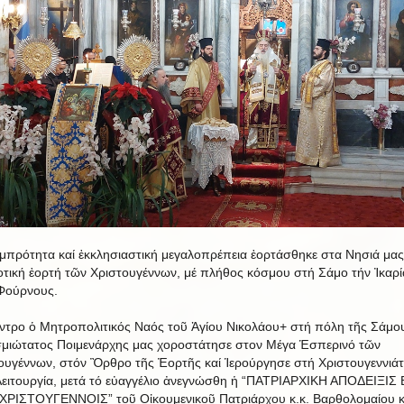
μπρότητα καί ἐκκλησιαστική μεγαλοπρέπεια ἐορτάσθηκε στα Νησιά μας
τική ἐορτή τῶν Χριστουγέννων, μέ πλήθος κόσμου στή Σάμο τήν Ἰκαρί
Φούρνους.
ντρο ὁ Μητροπολιτικός Ναός τοῦ Ἁγίου Νικολάου+ στή πόλη τῆς Σάμο
μιώτατος Ποιμενάρχης μας χοροστάτησε στον Μέγα Ἑσπερινό τῶν
ουγέννων, στόν Ὂρθρο τῆς Ἐορτῆς καί Ἱερούργησε στή Χριστουγεννιάτ
Λειτουργία, μετά τό εὐαγγέλιο ἀνεγνώσθη ἡ “ΠΑΤΡΙΑΡΧΙΚΗ ΑΠΟΔΕΙΞΙΣ
ΧΡΙΣΤΟΥΓΕΝΝΟΙΣ” τοῦ Οἰκουμενικοῦ Πατριάρχου κ.κ. Βαρθολομαίου κ