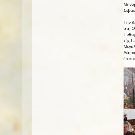
Μήνυμ
Σεβασ
Τήν Δ
στή Θ
Πυθαγ
τῆς Γ
Μεγαλ
Δέησι
ἐπίκα