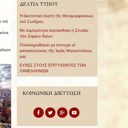
ΔΕΛΤΙΑ ΤΥΠΟΥ
Ἡ Δεσποτική ἑορτή τῆς Μεταμορφώσεως
 καί
τοῦ Σωτῆρος
Με λαμπρότητα ἑορτάσθηκε ἡ Σύναξις
ἰκόνα
τῶν Σαμίων Ἁγίων
Ὁλοκληρώθηκαν μὲ ἐπιτυχία οἱ
μίλησε
κατασκηνώσεις τῆς Ἱερᾶς Μητροπόλεώς
μας
ΕΥΧΕΣ ΣΤΟΥΣ ΕΠΙΤΥΧΟΝΤΕΣ ΤΩΝ
ΠΑΝΕΛΛΗΝΙΩΝ
ΚΟΙΝΩΝΙΚΗ ΔΙΚΤΥΩΣΗ