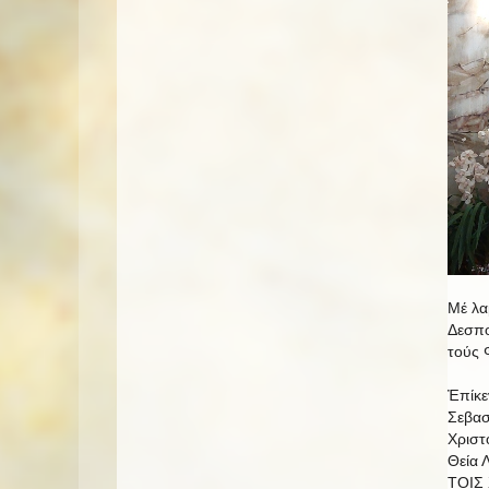
Μέ λα
Δεσπο
τούς 
Ἐπίκε
Σεβασ
Χριστ
Θεία 
ΤΟΙΣ 