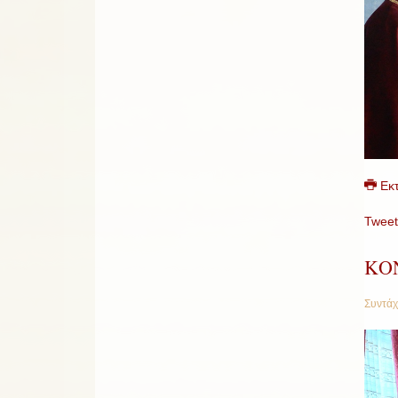
Εκ
Tweet
ΚΟ
Συντάχ