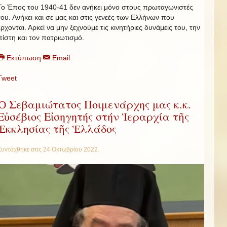
Το Έπος του 1940-41 δεν ανήκει μόνο στους πρωταγωνιστές
του. Ανήκει και σε μας και στις γενεές των Ελλήνων που
έρχονται. Αρκεί να μην ξεχνούμε τις κινητήριες δυνάμεις του, την
πίστη και τον πατριωτισμό.
Εκτύπωση
Email
Tweet
Ὁ Σεβαμιώτατος Ποιμενάρχης μας κ.κ.
Εὐσέβιος Εἰσηγητής στήν Ἱεραρχία τῆς
Ἐκκλησίας τῆς Ἑλλάδος
Συντάχθηκε στις
24 Οκτωβρίου 2022
.