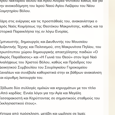
Αγίου Νεκταρίου Βόλου και Αγίου Ανδρέα Φυτόκου καθώς και για
την ανοικοδόμηση του Ιερού Ναού Αγίου Λαζάρου του Νέου
Κοιμητηρίου Βόλου.
Χάρη στις ενέργειες και τις προσπάθειές του, ανακαινίστηκε ο
Ιερός Ναός Κοιμήσεως της Θεοτόκου Μακρινίτσης, καθώς και τα
ιστορικά Παρεκκλήσια της εν λόγω Ενορίας.
Εμπνευστής, δημιουργός και Διευθυντής του Μουσείου
Βυζαντινής Τέχνης και Πολιτισμού, στη Μακρυνίτσα Πηλίου, του
πρωτότυπου χώρου δημιουργικής απασχόλησης παιδιών «Ο
Μικρός Παράδεισος» και «Η Γωνιά του Θεού» στον Ιερό Ναό
Αναλήψεως του Χριστού Βόλου, καθώς και Πρόεδρος του
Διοικητικού Συμβουλίου του Σουρλιγκείου Γηροκομείου
Καναλίων και συνέβαλε καθοριστικά στην εκ βάθρων ανακαίνιση
και εύρυθμη λειτουργία του.
Εξέδωσε δύο συλλογές ομιλιών και κηρυγμάτων με τον τίτλο
«Από καρδίας: Εννέα λόγοι για την Αγία και Μεγάλη
Τεσσαρακοστή και Κηρύττοντας σε σημαντικούς σταθμούς του
Εκκλησιαστικού έτους».
Ύστερα από πρόσκληση, μετέβη και ωμίλησε σε Ιερές