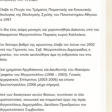
Έλαβε το Πτυχίο του Τμήματος Ποιμαντικής και Κοινωνικής
Θεολογίας της Θεολογικής Σχολής του Πανεπιστημίου Αθηνών
το 1997.
Το ίδιο έτος εκάρη μοναχός και χειροτονήθηκε Διάκονος υπό του
Μακαριστού Μητροπολίτου Πειραιώς κυρού Καλλινίκου.
Τον δεύτερο βαθμό της ιερωσύνης έλαβε τον Ιούνιο του 2002
υπό του Γέροντός του, Σεβ. Μητροπολίτου Δημητριάδος κ.
Ιγνατίου, τον οποίο ακολούθησε άμα τη ενθρονίσει του στο
Βόλο.
Εκεί χρημάτισε Αρχιδιάκονος και Διευθυντής του Ιδιαιτέρου
Γραφείου του Μητροπολίτου (1998 – 2003), Γενικός
Αρχιερατικός Επίτροπος (2003-2006) και έπειτα
Πρωτοσύγκελλος (2006 μέχρι σήμερα).
Από των διοικητικών αυτών θέσεων, συντόνισε το όλο
ιεραποστολικό, κοινωνικό και ποιμαντικό έργο της Ιεράς
Μητροπόλεως Δημητριάδος. Διετέλεσε Προεδρεύων του
Μητροπολιτικού Συμβουλίου.