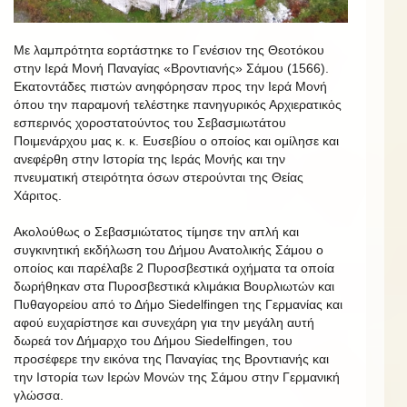
Με λαμπρότητα εορτάστηκε το Γενέσιον της Θεοτόκου
στην Ιερά Μονή Παναγίας «Βροντιανής» Σάμου (1566).
Εκατοντάδες πιστών ανηφόρησαν προς την Ιερά Μονή
όπου την παραμονή τελέστηκε πανηγυρικός Αρχιερατικὀς
εσπερινός χοροστατούντος του Σεβασμιωτάτου
Ποιμενάρχου μας κ. κ. Ευσεβίου ο οποίος και ομίλησε και
ανεφέρθη στην Ιστορία της Ιεράς Μονής και την
πνευματική στειρότητα όσων στερούνται της Θείας
Χάριτος.
Ακολούθως ο Σεβασμιώτατος τίμησε την απλή και
συγκινητική εκδήλωση του Δήμου Ανατολικής Σάμου ο
οποίος και παρέλαβε 2 Πυροσβεστικά οχήματα τα οποία
δωρήθηκαν στα Πυροσβεστικά κλιμάκια Βουρλιωτών και
Πυθαγορείου από το Δήμο Siedelfingen της Γερμανίας και
αφού ευχαρίστησε και συνεχάρη για την μεγάλη αυτή
δωρεά τον Δήμαρχο του Δήμου Siedelfingen, του
προσέφερε την εικόνα της Παναγίας της Βροντιανής και
την Ιστορία των Ιερών Μονών της Σάμου στην Γερμανική
γλώσσα.