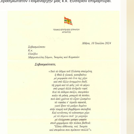
Σεβασμιώτατον Ποιμενάρχην μας κ.κ. Εὐσέβιον ἐπιμαρτυρεῖ.