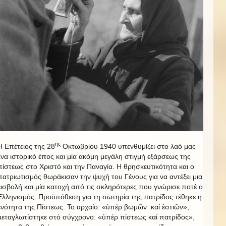
ης
Η Επέτειος της 28
Οκτωβρίου 1940 υπενθυμίζει στο λαό μας
ένα ιστορικό έπος και μία ακόμη μεγάλη στιγμή εξάρσεως της
πίστεως στο Χριστό και την Παναγία. Η θρησκευτικότητα και ο
πατριωτισμός θωράκισαν την ψυχή του Γένους για να αντέξει μια
εισβολή και μία κατοχή από τις σκληρότερες που γνώρισε ποτέ ο
Ελληνισμός. Προϋπόθεση για τη σωτηρία της πατρίδος τέθηκε η
ενότητα της Πίστεως. Το αρχαίο: «ὑπέρ βωμῶν καί ἑστιῶν»,
μεταγλωτίστηκε στό σύγχρονο: «ὑπέρ πίστεως καί πατρίδος»,