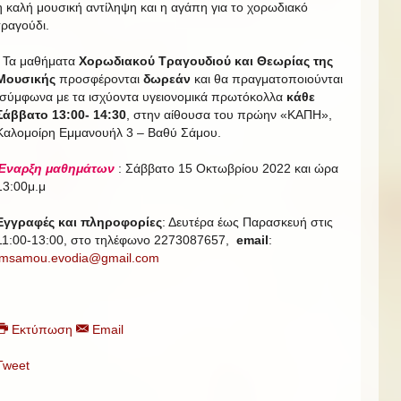
η καλή μουσική αντίληψη και η αγάπη για το χορωδιακό
τραγούδι.
Τα μαθήματα
Χορωδιακού Τραγουδιού και Θεωρίας της
Μουσικής
προσφέρονται
δωρεάν
και θα πραγματοποιούνται
σύμφωνα με τα ισχύοντα υγειονομικά πρωτόκολλα
κάθε
Σάββατο 13:00- 14:30
, στην αίθουσα του πρώην «ΚΑΠΗ»,
Καλομοίρη Εμμανουήλ 3 – Βαθύ Σάμου.
Έναρξη μαθημάτων
: Σάββατο 15 Οκτωβρίου 2022 και ώρα
13:00μ.μ
Εγγραφές και πληροφορίες
: Δευτέρα έως Παρασκευή στις
11:00-13:00, στο τηλέφωνο 2273087657,
email
:
imsamou.evodia@gmail.com
Εκτύπωση
Email
Tweet