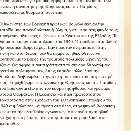
για να βεβαιωθεί για μια ακόμη φορά πως στη συνείδηση των
γενεών η συνάρτηση της Θρησκείας και της Πατρίδος
διαιωνίζεται με θαυμαστή συνέπεια.
Οι Αγωνιστές των Βορειοηπειρωτικών βουνών έκαναν την
πατρίδα μας πανανθρώπινο έμβλημα, γιατί μέσα στις ψυχές τους
παρέμεναν αδιαίρετες οι έννοιες του Χριστού και της Ελλάδος. Το
θαύμα του αμυντικού πολέμου του 1940-41 οφείλεται στα βαθειά
θρησκευτικά βιώματά μας. Εάν ήμασταν ανερμάτιστοι στην
πίστη και στα ιδεώδη, δεν θα είχαμε το ηθικό σθένος να
κρατήσουμε το βάρος της τρομερής πολεμικής μηχανής του
Άξονα. Θα αφήναμε ανυπεράσπιστα τα σύνορα διερωτώμενοι
«γιατί να πολεμήσουμε», όπως έπραξαν άλλοι λαοί της
Ευρώπης διαβρωμένοι στην πίστη τους και στον πατριωτισμό
τους. Στηριχθήκαμε στις έννοιες της Θρησκείας και της Πατρίδος,
που βρίσκονται έξω από τον κόσμο της φθοράς και γράψαμε
Ιστορία Θαυμάτων. Η Εκκλησία και πάλι πρωτοστάτησε
ποικιλότροπα στην ευόδωση του ελληνοιταλικού πολέμου του
1940 συμβάλοντας –ανάμεσα στα άλλα, στην ψυχική θωράκιση
των υπέρ της ελευθερίας αγωνιστών, στην ανύσταχτη ηθική
ενίσχυση στο μέτωπο, στην συμπαράσταση του λαού στα
μετόπισθεν.