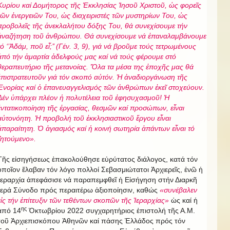
Κυρίου καί Δομήτορος τῆς Ἐκκλησίας Ἰησοῦ Χριστοῦ, ὡς φορεῖς
τῶν ἐνεργειῶν Του, ὡς διαχειριστές τῶν μυστηρίων Του, ὡς
προβολεῖς τῆς ἀνεκλαλήτου δόξης Του, θά συνεχίσουμε τήν
ἀναζήτηση τοῦ ἀνθρώπου. Θά συνεχίσουμε νά ἐπαναλαμβάνουμε
τό ‘’Ἀδάμ, ποῦ εἶ;’’ (Γέν. 3, 9), γιά νά βροῦμε τούς τετρωμένους
ἀπό τήν ἁμαρτία ἀδελφούς μας καί νά τούς φέρουμε στό
θεραπευτήριο τῆς μετανοίας. Ὅλα τα μέσα της ἐποχῆς μας θά
ἐπιστρατευτοῦν γιά τόν σκοπό αὐτόν. Ἡ ἀναδιοργάνωση τῆς
Ἐνορίας καί ὁ ἐπανευαγγελισμός τῶν ἀνθρώπων ἐκεῖ στοχεύουν.
Δέν ὑπάρχει πλέον ἡ πολυτέλεια τοῦ ἐφησυχασμοῦ! Ἡ
ἐντατικοποίηση τῆς ἐργασίας, θεσμῶν καί προσώπων, εἶναι
αὐτονόητη. Ἡ προβολή τοῦ ἐκκλησιαστικοῦ ἔργου εἶναι
ἀπαραίτητη. Ὁ ἁγιασμός καί ἡ κοινή σωτηρία ἁπάντων εἶναι τό
ζητούμενο».
Τῆς εἰσηγήσεως ἐπακολούθησε εὐρύτατος διάλογος, κατά τόν
ὁποῖον ἔλαβαν τόν λόγο πολλοί Σεβασμιώτατοι Ἀρχιερεῖς, ἐνῶ ἡ
Ἱεραρχία ἀπεφάσισε νά παραπεμφθεῖ ἡ Εἰσήγηση στήν Διαρκῆ
Ἱερά Σύνοδο πρός περαιτέρω ἀξιοποίησιν, καθώς
«συνέβαλεν
εἰς τήν ἐπίτευξιν τῶν τεθέντων σκοπῶν τῆς Ἱεραρχίας»
ὡς καί ἡ
ης
ἀπό 14
Ὀκτωβρίου 2022 συγχαρητήριος ἐπιστολή τῆς Α.Μ.
τοῦ Ἀρχιεπισκόπου Ἀθηνῶν καί πάσης Ἑλλάδος πρός τόν