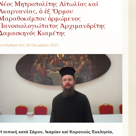
Νέος Μητροπολίτης Αἰτωλίας καί
Ἀκαρνανίας, ὁ ἐξ Ὅρμου
Μαραθοκάμπου ὁρμώμενος
Πανοσιολογιώτατος Ἀρχιμανδρίτης
Δαμασκηνός Κιαμέτης
Συντάχθηκε στις
06 Οκτωβρίου 2022
.
Ἡ τοπική κατά Σάμον, Ἰκαρίαν καί Κορσεούς Ἐκκλησία,