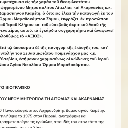
συμετέχουσα εἰς τήν χαράν τοῦ Θεοφιλεστάτου
ἐψηφισμένου Μητροπολίτου Αἰτωλίας καί Ἀκαρνανίας κ.κ.
Δαμασκηνοῦ Κιαμέτη, ὁ ὁποῖος ἕλκει τήν καταγωγή ἐκ τοῦ
Ὅρμου Μαραθοκάμπου Σάμου, ἐκφράζει ἐκ προσώπου
τοῦ Ἱεροῦ Κλήρου καί τοῦ εὐσεβοῦς ἀκριτικοῦ Λαοῦ τῆς
γενετείρας αὐτοῦ, τά ἐγκάρδια συγχαρητήρια καί ἀναφωνεῖ
ὁλοθύμως τό «ΑΞΙΟΣ».
Ἐπί τῷ ἀκούσματι δέ τῆς πανηγυρικῆς ἐκλογῆς του, κατ’
ἐντολήν τοῦ Σεβασμιωτάτου Ποιμενάρχου μας κ.κ.
Εὐσεβίου, ἐσήμαναν χαρμοσύνως οἱ κώδωνες τοῦ Ἱεροῦ
Ναου Ἁγίου Νικολάου Ὅρμου Μαραθοκάμπου.
ΤΟ ΒΙΟΓΡΑΦΙΚΟ
ΤΟΥ ΝΕΟΥ ΜΗΤΡΟΠΟΛΙΤΗ ΑΙΤΩΛΙΑΣ ΚΑΙ ΑΚΑΡΝΑΝΙΑΣ
Ο Πανοσιολογιώτατος Αρχιμανδρίτης Δαμασκηνός Κιαμέτης
γεννήθηκε το 1975 στον Πειραιά, ανατράφηκε και
πραγματοποίησε τις εγκύκλιες σπουδές του στον τόπο της
καταγωγής του, τη Σάμο.