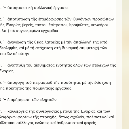
1. Ἡ ἀποφασιστική συλλογική ἐργασία.
2. Ἡ ἀποτύπωση τῆς ἐπιμόρφωσης τῶν ἰθυνόντων προσώπων
τῆς Ἐνορίας (ἱερεῖς, πιστοί, ἐπίτροποι, ἱεροψάλτες, νεωκόροι
κ.λπ.) σέ συγκεκριμένα ἐγχειρίδια.
3. Ἡ ἀνανέωση τῆς θείας λατρείας μέ τήν ἀπαλλαγή της ἀπό
ἰδεοληψίες καί μέ τή στόχευση στή δυναμική συμμετοχή τῶν
πιστῶν σέ αὐτήν.
4. Ἡ ἀνάπτυξη τοῦ αἰσθήματος ἑνότητας ὅλων των στελεχῶν τῆς
Ἐνορίας.
5. Ἡ ἀποφυγή τοῦ πειρασμοῦ τῆς ποσότητας μέ τήν ἐνίσχυση
τῆς ποιότητας τῆς ποιμαντικῆς ἐργασίας.
6. Ἡ ἐπιμόρφωση τῶν κληρικῶν.
7. Ἡ καλλιέργεια τῆς συνεργασίας μεταξύ της Ἐνορίας καί τῶν
διαφόρων φορέων τῆς περιοχῆς, ὅπως σχολεῖα, πολιτιστικοί καί
ἀθλητικοί σύλλογοι, ἑνώσεις καί ἀνθρωπιστικοί φορεῖς.