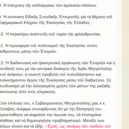
8. Ἡ ἐνίσχυση τῆς καλλιέργειας τῶν ἱερατικῶν κλίσεων.
9. Ἡ σύσταση Εἰδικῆς Συνοδικῆς Ἐπιτροπῆς γιά τά θέματα τοῦ
Ἐφημεριακοῦ Κλήρου τῆς Ἐκκλησίας τῆς Ἑλλάδος.
10. Ἡ περαιτέρω ἀνάπτυξη τοῦ τομέα τῆς φιλανθρωπίας.
11. Ἡ προσφορά τοῦ πολιτισμοῦ τῆς Ἐκκλησίας στούς
ἀνθρώπους μέσῳ τῶν Ἐνοριῶν.
12. Ἡ διαδικτυακή καί ἠλεκτρονική ὀργάνωση τῶν Ἐνοριῶν καί ἡ
σύνδεσή τους μέ τήν κεντρική διοίκηση τῆς Ἱερᾶς Μητρόπολης
πού ἀνήκουν, ἡ σωστή προβολή τοῦ πολυδιάστατου καί
πολυσήμαντου ἔργου τῆς Ἐκκλησίας μέσῳ τοῦ διαδικτύου. Σέ
συνδυασμό μέ τήν λελογισμένη χρήση τῶν μέσων της μαζικῆς
δικτύωσης ἀπό τούς κληρικούς.
Στόν ἐπίλογό του, ὁ Σεβασμιώτατος Μητροπολίτης μας κ.κ.
Εὐσέβιος ἀνέφερε συνοψίζοντας ὅτι μέ τήν Εἰσήγησή του
προσπάθησε νά ἐκφράσει τήν ἀγωνία του, νά ἐπισημάνει
ἀλήθειες καί νά δημιουργήσει προβληματισμό. Μεταξύ των
ἄλλων τόνισε καί τά ἑξῆς:
«Ἐμεῖς, ὡς πατέρες τῶν παιδιῶν τοῦ