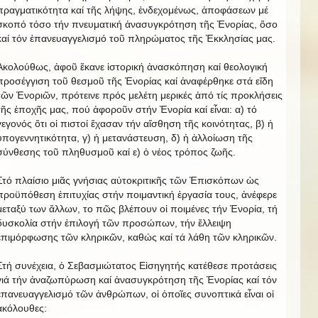
πραγματικότητα καί τῆς λήψης, ἐνδεχομένως, ἀποφάσεων μέ
σκοπό τόσο τήν πνευματική ἀνασυγκρότηση τῆς Ἐνορίας, ὅσο
καί τόν ἐπανευαγγελισμό τοῦ πληρώματος τῆς Ἐκκλησίας μας.
Ἀκολούθως, ἀφοῦ ἔκανε ἱστορική ἀνασκόπηση καί θεολογική
προσέγγιση τοῦ θεσμοῦ τῆς Ἐνορίας καί ἀναφέρθηκε στά εἴδη
τῶν Ἐνοριῶν, πρότεινε πρός μελέτη μερικές ἀπό τίς προκλήσεις
τῆς ἐποχῆς μας, πού ἀφοροῦν στήν Ἐνορία καί εἶναι: α) τό
γεγονός ὅτι οἱ πιστοί ἔχασαν τήν αἴσθηση τῆς κοινότητας, β) ἡ
ὑπογεννητικότητα, γ) ἡ μετανάστευση, δ) ἡ ἀλλοίωση τῆς
σύνθεσης τοῦ πληθυσμοῦ καί ε) ὁ νέος τρόπος ζωῆς.
Στό πλαίσιο μιᾶς γνήσιας αὐτοκριτικῆς τῶν Ἐπισκόπων ὡς
προϋπόθεση ἐπιτυχίας στήν ποιμαντική ἐργασία τους, ἀνέφερε
μεταξύ των ἄλλων, το πῶς βλέπουν οἱ ποιμένες τήν Ἐνορία, τή
δυσκολία στήν ἐπιλογή τῶν προσώπων, τήν ἔλλειψη
ἐπιμόρφωσης τῶν κληρικῶν, καθώς καί τά λάθη τῶν κληρικῶν.
Στή συνέχεια, ὁ Σεβασμιώτατος Εἰσηγητής κατέθεσε προτάσεις
γιά τήν ἀναζωπύρωση καί ἀνασυγκρότηση τῆς Ἐνορίας καί τόν
ἐπανευαγγελισμό τῶν ἀνθρώπων, οἱ ὁποῖες συνοπτικά εἶναι οἱ
ἀκόλουθες: