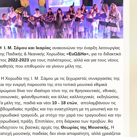
Η Ι. Μ. Σάμου και Ικαρίας
ανακοινώνει την έναρξη λειτουργίας
της Παιδικής & Νεανικής Χορωδίας
«ΕυΩΔΗα»,
για το διδακτικό
έτος
2022-2023
για τους παλιότερους, αλλά και για τους νέους
μαθητές που επιθυμούν να γίνουν μέλη της.
Η Χορωδία της Ι. Μ. Σάμου με τις ξεχωριστές συνεργασίες της
και την ενεργή παρουσία της στα τοπικά μουσικά εθιμικά
δρώμενα δίνει τον ιδιαίτερο τόνο της σε θρησκευτικές, εθνικές,
κοινωνικές, φιλανθρωπικές και άλλες καλλιτεχνικές εκδηλώσεις.
Τα μέλη της, παιδιά και νέοι
10 - 18 ετών
, απολαμβάνουν τις
εβδομαδιαίες πρόβες και την ενασχόληση με τη μουσική και το
χορωδιακό τραγούδι, με στόχο την χαρά του τραγουδιού και την
χορωδιακή πράξη. Επιπλέον, στη διάρκεια των προβών, θα
διδαχτούν τις βασικές αρχές της
Θεωρίας της Μουσικής.
Η
κατοχή μουσικής παιδείας δεν είναι απαραίτητη, αλλά χρειάζεται