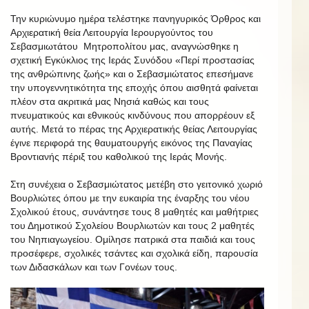
Την κυριώνυμο ημέρα τελέστηκε πανηγυρικός Όρθρος και
Αρχιερατική θεία Λειτουργία Ιερουργούντος του
Σεβασμιωτάτου Μητροπολίτου μας, αναγνώσθηκε η
σχετική Εγκύκλιος της Ιεράς Συνόδου «Περί προστασίας
της ανθρώπινης ζωής» και ο Σεβασμιώτατος επεσήμανε
την υπογεννητικότητα της εποχής όπου αισθητά φαίνεται
πλέον στα ακριτικά μας Νησιά καθώς και τους
πνευματικούς και εθνικούς κινδύνους που απορρέουν εξ
αυτής. Μετά το πέρας της Αρχιερατικής θείας Λειτουργίας
έγινε περιφορά της θαυματουργής εικόνος της Παναγίας
Βροντιανής πέριξ του καθολικού της Ιεράς Μονής.
Στη συνέχεια ο Σεβασμιώτατος μετέβη στο γειτονικό χωριό
Βουρλιώτες όπου με την ευκαιρία της έναρξης του νέου
Σχολικού έτους, συνάντησε τους 8 μαθητές και μαθήτριες
του Δημοτικού Σχολείου Βουρλιωτών και τους 2 μαθητές
του Νηπιαγωγείου. Ομίλησε πατρικά στα παιδιά και τους
προσέφερε, σχολικές τσάντες και σχολικά είδη, παρουσία
των Διδασκάλων και των Γονέων τους.