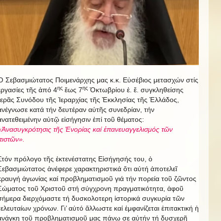
Ὁ Σεβασμιώτατος Ποιμενάρχης μας κ.κ. Εὐσέβιος μετασχών στίς
ης
ης
ἐργασίες τῆς ἀπό 4
ἕως 7
Ὀκτωβρίου ἐ. ἔ. συγκληθείσης
Ἱερᾶς Συνόδου τῆς Ἱεραρχίας τῆς Ἐκκλησίας τῆς Ἑλλάδος,
ἀνέγνωσε κατά τήν δευτέραν αὐτῆς συνεδρίαν, τήν
ἀνατεθειμένην αὐτῷ εἰσήγησιν ἐπί τοῦ θέματος:
«Ἀνασυγκρότησις τῆς Ἐνορίας καί ἐπανευαγγελισμός τῶν
πιστῶν».
Στόν πρόλογο τῆς ἐκτενέστατης Εἰσήγησής του, ὁ
Σεβασμιώτατος ἀνέφερε χαρακτηριστικά ὅτι αὐτή ἀποτελεῖ
κραυγή ἀγωνίας καί προβληματισμοῦ γιά τήν πορεία τοῦ ζῶντος
Σώματος τοῦ Χριστοῦ στή σύγχρονη πραγματικότητα, ἀφοῦ
σήμερα διερχόμαστε τή δυσκολοτερη ἱστορικά συγκυρία τῶν
τελευταίων χρόνων. Γι’ αὐτό ἄλλωστε καί ἐμφανίζεται ἐπιτακτική ἡ
ἀνάγκη τοῦ προβληματισμοῦ μας πάνω σε αὐτήν τή δυσχερῆ