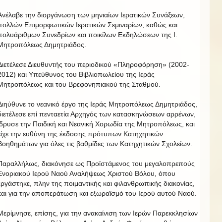
Ανέλαβε την διοργάνωση των μηνιαίων Ιερατικών Συνάξεων,
πολλών Επιμορφωτικών Ιερατικών Σεμιναρίων, καθώς και
πολυάριθμων Συνεδρίων και ποικίλων Εκδηλώσεων της Ι.
Μητροπόλεως Δημητριάδος.
Διετέλεσε Διευθυντής του περιοδικού «Πληροφόρηση» (2002-
2012) και Υπεύθυνος του Βιβλιοπωλείου της Ιεράς
Μητροπόλεως και του Βρεφονηπιακού της Σταθμού.
Διηύθυνε το νεανικό έργο της Ιεράς Μητροπόλεως Δημητριάδος,
διετέλεσε επί πενταετία Αρχηγός των κατασκηνώσεων αρρένων,
ίδρυσε την Παιδική και Νεανική Χορωδία της Μητροπόλεως, και
είχε την ευθύνη της έκδοσης πρότυπων Κατηχητικών
Βοηθημάτων για όλες τις βαθμίδες των Κατηχητικών Σχολείων.
Παραλλήλως, διακόνησε ως Προϊστάμενος του μεγαλοπρεπούς
Ενοριακού Ιερού Ναού Αναλήψεως Χριστού Βόλου, όπου
εργάστηκε, πλην της ποιμαντικής και φιλανθρωπικής διακονίας,
και για την αποπεράτωση και εξωραϊσμό του Ιερού αυτού Ναού.
Μερίμνησε, επίσης, για την ανακαίνιση των Ιερών Παρεκκλησίων