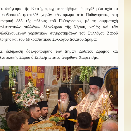
Τὸ ἀπόγευμα τῆς Ἑορτῆς πραγματοποιήθηκε μὲ μεγάλη ἐπιτυχία τὸ
παραδοσιακὸ φεστιβὰλ χορῶν «Ἀντάμωμα στὸ Πυθαγόρειο», στή
κεντρική ὀδό τῆς πόλεως τοῦ Πυθαγορείου, μὲ τὴ συμμετοχὴ
πολιτιστικῶν συλλόγων ὁλοκλήρου τῆς Νήσου, καθὼς καὶ τῶν
φιλοξενουμένων χορευτικῶν συγκροτημάτων τοῦ Συλλόγου Ζαροῦ
Κρήτης καὶ τοῦ Μικρασιατικοῦ Συλλόγου Δοξάτου Δράμας.
Σέ ἐκδήλωση ἀδελφοποίησης τῶν Δήμων Δοξάτου Δράμας καί
Ἀνατολικῆς Σάμου ὁ Σεβασμιώτατος ἀπηύθυνε Χαιρετισμό.