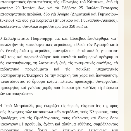
κατασκηνωτικὲς ἐγκαταστάσεις τῆς «Παναγίας τοῦ Κότσικα», ἀπὸ τὴ
Δευτέρα 29 Ἰουνίου ἕως καὶ τὸ Σάββατο 25 Ἰουλίου.
Τ
έσσερ
ε
ις
κατασκηνωτικὲς περίοδοι, δύο γιὰ
Ἀ
γόρια (Δημοτικοῦ καὶ Γυμνασίου–
Λυκείου) καὶ δύο γιὰ
Κ
ορίτσια (Δημοτικοῦ καὶ Γυμνασίου–Λυκείου),
φιλοξενώντας συνολικὰ περισσότερα ἀπὸ
3
50 παιδιά.
Ὁ Σεβασμιώτατος Ποιμενάρχης μας κ.κ. Εὐσέβιος ἐπισκέφθηκε κατ
’
ἐπανάληψιν τὶς κατασκηνωτικὲς περιόδους, τέλεσε τὸν Ἁγιασμὸ κατὰ
τὴν ἔναρξη ἑκάστης περιόδου, συνομίλησε μὲ τὰ παιδιά, γευμάτισε
μαζί τους καὶ παρακολούθησε ἀπὸ κοντὰ τὸ καθημερινὸ πρόγραμμα
τῆς κατασκήνωσης, τὴ λατρευτικὴ ζωή, τὶς πνευματικὲς συνάξεις, τὰ
παιδαγωγικὰ προγράμματα καὶ τὶς ποικίλες ψυχαγωγικὲς
δραστηριότητες.
Ἐξέφρασε δὲ τὴν πατρική του χαρὰ καὶ ἱκανοποίηση,
διαπιστώνοντας τὸ ὄμορφο κλίμα πίστεως, προσευχῆς, συνεργασίας,
δημιουργίας καὶ γνήσιας χαρᾶς ποὺ ἐπικράτησε καθ
’
ὅλ
η
τὴ διάρκεια
τῶν κατασκηνώσεων.
Ἡ Ἱερὰ Μητρόπολίς μας ἐκφράζει τὶς θερμὲς εὐχαριστίες της πρὸς
τοὺς Ἀρχηγοὺς τῶν κατασκηνωτικῶν περιόδων, τοὺς Κληρικούς, τοὺς
Ὁμαδάρχες καὶ τὶς Ὁμαδάρχισσες, τοὺς ἐθελοντὲς καὶ ὅλους ὅσοι
διακόνησαν μὲ προθυμία, ἀγάπη καὶ αἴσθημα εὐθύνης, συμβάλλοντας
καθοριστικὰ στὴν ἄρτια καὶ ἐπιτυχημένη λειτουργία τῶν