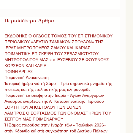
Περισσότερα Άρθρα...
ΕΚΔΟΘΗΚΕ Ο ΟΓΔΟΟΣ ΤΟΜΟΣ ΤΟΥ ΕΠΙΣΤΗΜΟΝΙΚΟΥ
ΠΕΡΙΟΔΙΚΟΥ «ΔΕΛΤΙΟ ΣΑΜΙΑΚΩΝ ΣΠΟΥΔΩΝ» ΤΗΣ
ΙΕΡΑΣ ΜΗΤΡΟΠΟΛΕΩΣ ΣΑΜΟΥ ΚΑΙ ΙΚΑΡΙΑΣ
ΠΟΙΜΑΝΤΙΚΗ ΕΠΙΣΚΕΨΗ ΤΟΥ ΣΕΒΑΣΜΙΩΤΑΤΟΥ
ΜΗΤΡΟΠΟΛΙΤΟΥ ΜΑΣ κ.κ. ΕΥΣΕΒΙΟΥ ΣΕ ΦΟΥΡΝΟΥΣ
ΚΟΡΣΕΩΝ ΚΑΙ ΙΚΑΡΙΑ
ΠΟΙΝΗ ΑΡΓΙΑΣ
Ποιμαντική Ἀνακοίνωση
Ἱστορικὴ ἡμέρα γιὰ τὴ Σάμο – Τρία σημαντικὰ μνημεῖα τῆς
πίστεως καὶ τῆς πολιτιστικῆς μας κληρονομιᾶς
Ποιμαντική ἐπίσκεψη στήν Ἰκαρία - Ἁγίων Ἀναργύρων
Ἀγιασμὸς ἐνάρξεως τῆς Α΄ Κατασκηνωτικῆς Περιόδου
ΕΟΡΤΗ ΤΟΥ ΑΠΟΣΤΟΛΟΥ ΤΩΝ ΕΘΝΩΝ
ΛΑΜΠΡΟΣ Ο ΕΟΡΤΑΣΜΟΣ ΤΩΝ ΟΝΟΜΑΣΤΗΡΙΩΝ ΤΟΥ
ΣΕΠΤΟΥ ΜΑΣ ΠΟΙΜΕΝΑΡΧΟΥ
Ἡ Σάμος παροῦσα στὴν ἔναρξη τῶν «Παυλείων 2026»
στήν Κόρινθο καὶ στὴ συγκρότηση τοῦ Δικτύου Πόλεων