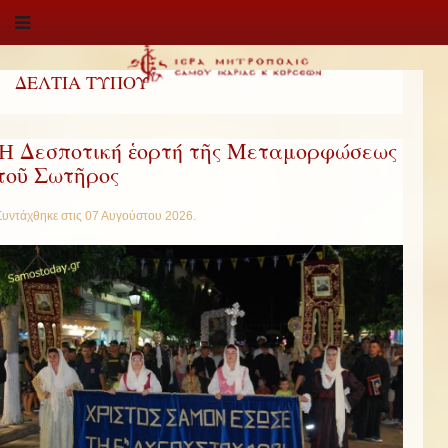
ΔΕΛΤΙΑ ΤΥΠΟΥ
Ἡ Δεσποτική ἑορτή τῆς Μεταμορφώσεως
τοῦ Σωτῆρος
Συντάχθηκε στις
07 Αυγούστου 2026
.