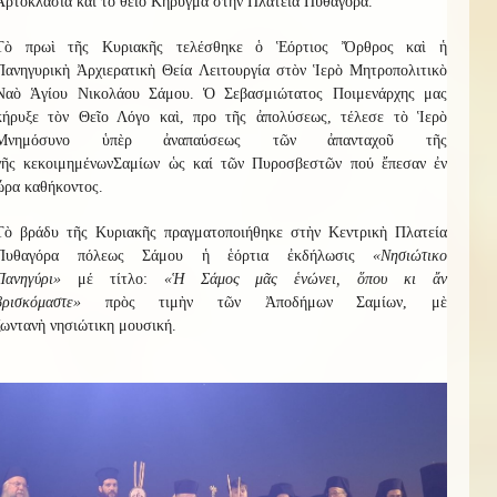
Ἀρτοκλασία καὶ τὸ θεῖο Κήρυγμα στὴν Πλατεία Πυθαγόρα.
Τὸ πρωὶ τῆς Κυριακῆς τελέσθηκε ὁ Ἑόρτιος Ὄρθρος καὶ ἡ
Πανηγυρικὴ Ἀρχιερατικὴ Θεία Λειτουργία στὸν Ἱερὸ Μητροπολιτικὸ
Ναὸ Ἁγίου Νικολάου Σάμου. Ὁ Σεβασμιώτατος Ποιμενάρχης μας
κήρυξε τὸν Θεῖο Λόγο καὶ, προ τῆς ἀπολύσεως, τέλεσε τὸ Ἱερὸ
Μνημόσυνο ὑπὲρ ἀναπαύσεως τῶν
ἀπανταχοῦ τῆς
γῆς
κεκοιμημένων
Σαμίων
ὡς καί τῶν Πυροσβεστῶν πού ἔπεσαν ἐν
ὥρα καθήκοντος
.
Τὸ βράδυ τῆς Κυριακῆς πραγματοποιήθηκε στὴν Κεντρικὴ Πλατεία
Πυθαγόρα πόλεως Σάμου ἡ ἑόρτια ἐκδήλωσις
«Νησιώτικο
Πανηγύρι»
μέ τίτλο:
«
Ἡ
Σάμος μᾶς ἑνώνει, ὅπου κι ἄν
βρισκόμαστε
»
πρὸς τιμὴν τῶν Ἀποδήμων Σαμίων, μὲ
ζωντανὴ
νησιώτικη
μουσική.