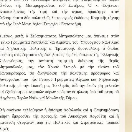
Εἰκόνος τῆς Μεταμορφώσεως τοῦ Σωτῆρος. Ὁ κ. Εὐγένιος,
ἀνταποδίδοντας τὴν τιμὴ καὶ τὴν ἀγάπη, προσέφερε στὸν
Σεβασμιώτατο δύο πολυτελεῖς λειτουργικὲς ἐκδόσεις Κρητικῆς τέχνης
ἀπὸ τὴν Ἱερὰ Μονὴ Ἁγίου Γεωργίου Ἐπανωσήφη.
Ἀμέσως μετὰ, ὁ Σεβασμιώτατος Μητροπολίτης μας ἀπένειμε στὸν
Γενικὸ Γραμματέα Ναυτιλίας καί Λιμένων, τοῦ Ὑπουργείου Ναυτιλίας
καὶ Νησιωτικῆς Πολιτικῆς κ. Ἐμμανουὴλ Κουτουλάκη, ὁ ὁποῖος
παρέστη στίς ἑορταστικές ἐκδηλώσεις ὡς ἐκπρόσωπος τῆς Ἑλληνικῆς
Κυβερνήσεως, τὴν ἀνώτατη τιμητικὴ διάκριση τῆς Ἱερᾶς
Μητροπόλεώς μας, τὸν Χρυσὸ Σταυρὸ μὲ τὴν εἰκόνα τοῦ
Παντοκράτορος, σὲ ἀναγνώριση τῆς πολύτιμης προσφορᾶς καί
συνεργασίας του ὡς Γενικοῦ Γραμματέα Αἰγαίου καί Νησιωτικῆς
Πολιτικῆς μέ τὴν Τοπικὴ μας Ἐκκλησία, διά τήν ἐκπόνηση μελετῶν
καί ἐξεύρεση οἰκονομικῶν πόρων πρός ἀναστήλωση ὑπό τοῦ σεισμοῦ
πληγέντων Ἱερῶν Ναῶν καί Μονῶν τῆς Σάμου.
Στὴ συνέχεια τελέσθηκαν ἡ ἐπίσημη Δοξολογία καὶ ἡ Ἐπιμνημόσυνη
Δέηση ἔμπροσθεν τῆς προτομῆς τοῦ Λυκούργου Λογοθέτη καὶ ἡ
κατάθεση στεφάνων ἀπὸ τὶς Πολιτικὲς καὶ Στρατιωτικὲς τοπικὲς
Ἀρχὲς.