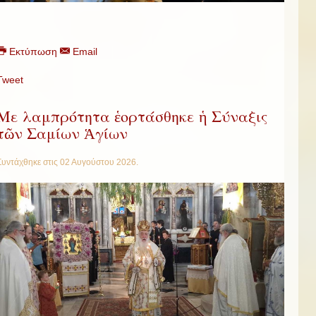
Εκτύπωση
Email
Tweet
Με λαμπρότητα ἑορτάσθηκε ἡ Σύναξις
τῶν Σαμίων Ἁγίων
Συντάχθηκε στις
02 Αυγούστου 2026
.