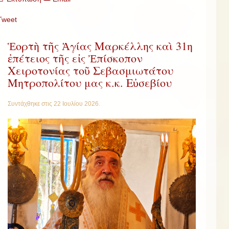
Tweet
Ἑορτὴ τῆς Ἁγίας Μαρκέλλης καὶ 31η
ἐπέτειος τῆς εἰς Ἐπίσκοπον
Χειροτονίας τοῦ Σεβασμιωτάτου
Μητροπολίτου μας κ.κ. Εὐσεβίου
Συντάχθηκε στις
22 Ιουλίου 2026
.