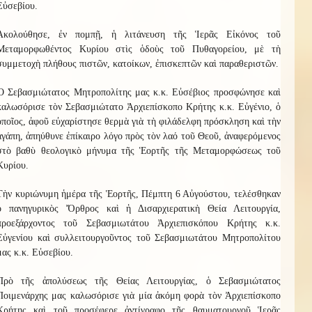
Εὐσεβίου.
Ἀκολούθησε, ἐν πομπῇ, ἡ λιτάνευση τῆς Ἱερᾶς Εἰκόνος τοῦ
Μεταμορφωθέντος Κυρίου στὶς ὁδοὺς τοῦ Πυθαγορείου, μὲ τὴ
συμμετοχὴ πλήθους πιστῶν, κατοίκων, ἐπισκεπτῶν καὶ παραθεριστῶν.
Ὁ Σεβασμιώτατος Μητροπολίτης μας κ.κ. Εὐσέβιος προσφώνησε καὶ
καλωσόρισε τὸν Σεβασμιώτατο Ἀρχιεπίσκοπο Κρήτης κ.κ. Εὐγένιο, ὁ
ὁποῖος, ἀφοῦ εὐχαρίστησε θερμὰ γιὰ τὴ φιλάδελφη πρόσκληση καὶ τὴν
ἀγάπη, ἀπηύθυνε ἐπίκαιρο λόγο πρὸς τὸν λαό τοῦ Θεοῦ, ἀναφερόμενος
στὸ βαθὺ θεολογικὸ μήνυμα τῆς Ἑορτῆς τῆς Μεταμορφώσεως τοῦ
Κυρίου.
Τὴν κυριώνυμη ἡμέρα τῆς Ἑορτῆς, Πέμπτη 6 Αὐγούστου, τελέσθηκαν
ὁ πανηγυρικὸς Ὄρθρος καὶ ἡ Δισαρχιερατικὴ Θεία Λειτουργία,
προεξάρχοντος τοῦ Σεβασμιωτάτου Ἀρχιεπισκόπου Κρήτης κ.κ.
Εὐγενίου καὶ συλλειτουργοῦντος τοῦ Σεβασμιωτάτου Μητροπολίτου
μας κ.κ. Εὐσεβίου.
Πρὸ τῆς ἀπολύσεως τῆς Θείας Λειτουργίας, ὁ Σεβασμιώτατος
Ποιμενάρχης μας καλωσόρισε γιὰ μία ἀκόμη φορὰ τὸν Ἀρχιεπίσκοπο
Κρήτης καὶ τοῦ προσέφερε ἀντίγραφο τῆς θαυματουργοῦ Ἱερᾶς