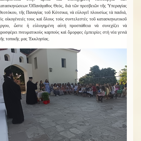
κατασκηνώσεων.
Ὁ
Πανάγαθος Θεός, διὰ τῶν πρεσβειῶν τῆς Ὑπεραγίας
Θεοτόκου, τῆς Παναγίας τοῦ Κότσικα, νὰ εὐλογεῖ πλουσίως τὰ παιδιά,
τὶς οἰκογένειές τους καὶ ὅλους τοὺς συντελεστὲς τοῦ κατασκηνωτικοῦ
ἔργου, ὥστε ἡ εὐλογημένη αὐτὴ προσπάθεια νὰ συνεχίζει νὰ
προσφέρει πνευματικοὺς καρποὺς καὶ ὄμορφες ἐμπειρίες στὴ νέα γενιά
τῆς τοπικῆς μας Ἐκκλησίας.