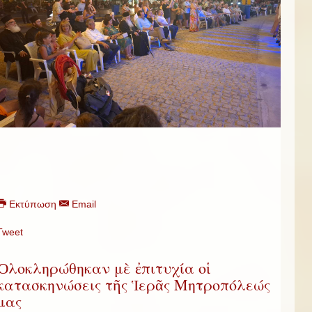
Εκτύπωση
Email
Tweet
Ὁλοκληρώθηκαν μὲ ἐπιτυχία οἱ
κατασκηνώσεις τῆς Ἱερᾶς Μητροπόλεώς
μας