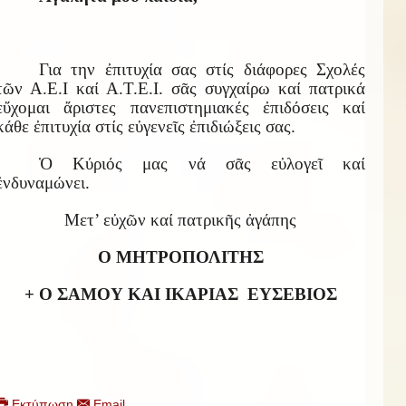
Για την ἐπιτυχία σας στίς διάφορες Σχολές
τῶν Α.Ε.Ι καί Α.Τ.Ε.Ι. σᾶς συγχαίρω καί πατρικά
εὔχομαι ἄριστες πανεπιστημιακές ἐπιδόσεις καί
κάθε ἐπιτυχία στίς εὐγενεῖς ἐπιδιώξεις σας.
Ὁ Κύριός μας νά σᾶς εὐλογεῖ καί
ἐνδυναμώνει.
Μετ’ εὐχῶν καί πατρικῆς ἀγάπης
Ο ΜΗΤΡΟΠΟΛΙΤΗΣ
+ Ο ΣΑΜΟΥ ΚΑΙ ΙΚΑΡΙΑΣ
ΕΥΣΕΒΙΟΣ
Εκτύπωση
Email