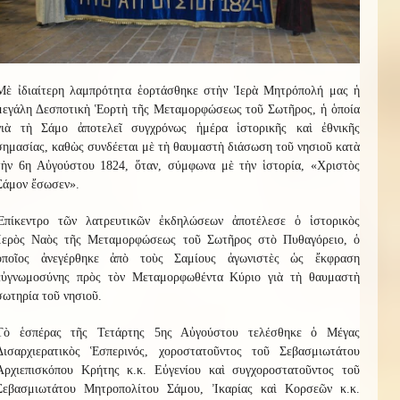
Μὲ ἰδιαίτερη λαμπρότητα ἑορτάσθηκε στὴν Ἱερὰ Μητρόπολή μας ἡ
μεγάλη Δεσποτικὴ Ἑορτὴ τῆς Μεταμορφώσεως τοῦ Σωτῆρος, ἡ ὁποία
γιὰ τὴ Σάμο ἀποτελεῖ συγχρόνως ἡμέρα ἱστορικῆς καὶ ἐθνικῆς
σημασίας, καθὼς συνδέεται μὲ τὴ θαυμαστὴ διάσωση τοῦ νησιοῦ κατὰ
τὴν 6η Αὐγούστου 1824, ὅταν, σύμφωνα μὲ τὴν ἱστορία, «Χριστὸς
Σάμον ἔσωσεν».
Ἐπίκεντρο τῶν λατρευτικῶν ἐκδηλώσεων ἀποτέλεσε ὁ ἱστορικὸς
Ἱερὸς Ναὸς τῆς Μεταμορφώσεως τοῦ Σωτῆρος στὸ Πυθαγόρειο, ὁ
ὁποῖος ἀνεγέρθηκε ἀπὸ τοὺς Σαμίους ἀγωνιστὲς ὡς ἔκφραση
εὐγνωμοσύνης πρὸς τὸν Μεταμορφωθέντα Κύριο γιὰ τὴ θαυμαστὴ
σωτηρία τοῦ νησιοῦ.
Τὸ ἑσπέρας τῆς Τετάρτης 5ης Αὐγούστου τελέσθηκε ὁ Μέγας
Δισαρχιερατικὸς Ἑσπερινός, χοροστατοῦντος τοῦ Σεβασμιωτάτου
Ἀρχιεπισκόπου Κρήτης κ.κ. Εὐγενίου καὶ συγχοροστατοῦντος τοῦ
Σεβασμιωτάτου Μητροπολίτου Σάμου, Ἰκαρίας καὶ Κορσεῶν κ.κ.