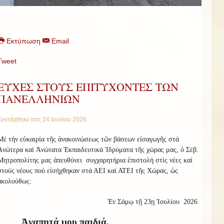
Εκτύπωση
Email
Tweet
ΕΥΧΕΣ ΣΤΟΥΣ ΕΠΙΤΥΧΟΝΤΕΣ ΤΩΝ
ΠΑΝΕΛΛΗΝΙΩΝ
Συντάχθηκε στις
24 Ιουλίου 2026
.
Μέ τήν εὐκαιρία τῆς ἀνακοινώσεως τῶν βάσεων εἰσαγωγῆς στά
Ἀνώτερα καί Ἀνώτατα Ἐκπαιδευτικά Ἱδρύματα τῆς χώρας μας, ὁ Σέβ.
Μητροπολίτης μας ἀπευθύνει
συγχαρητήρια ἐπιστολή στίς νέες καί
στούς νέους πού εἰσήχθηκαν στά ΑΕΙ καί ΑΤΕΙ τῆς Χώρας, ὡς
ἀκολούθως:
Ἐν Σάμῳ τῇ 23ῃ Ἰουλίου
2026
Ἀγαπητά μου παιδιά,