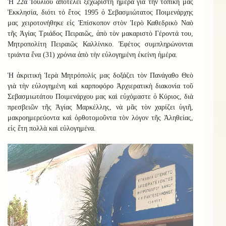
Ἡ 22α Ἰουλίου ἀποτελεῖ ξεχωριστὴ ἡμέρα γιὰ τὴν τοπικὴ μας
Ἐκκλησία, διότι τό ἔτος 1995 ὁ Σεβασμιώτατος Ποιμενάρχης
μας χειροτονήθηκε εἰς Ἐπίσκοπον στὸν Ἱερὸ Καθεδρικὸ Ναὸ
τῆς Ἁγίας Τριάδος Πειραιῶς, ἀπὸ τὸν μακαριστὸ Γέροντά του,
Μητροπολίτη Πειραιῶς Καλλίνικο. Ἐφέτος συμπληρώνονται
τριάντα ἕνα (31) χρόνια ἀπὸ τὴν εὐλογημένη ἐκείνη ἡμέρα.
Ἡ ἀκριτική Ἱερὰ Μητρόπολίς μας δοξάζει τὸν Πανάγαθο Θεὸ
γιὰ τὴν εὐλογημένη καὶ καρποφόρο Ἀρχιερατικὴ διακονία τοῦ
Σεβασμιωτάτου Ποιμενάρχου μας καὶ εὐχόμαστε ὁ Κύριος, διὰ
πρεσβειῶν τῆς Ἁγίας Μαρκέλλης, νὰ μᾶς τὸν χαρίζει ὑγιῆ,
μακροημερεύοντα καὶ ὀρθοτομοῦντα τὸν λόγον τῆς Ἀληθείας,
εἰς ἔτη πολλὰ καὶ εὐλογημένα.