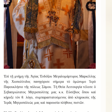
Ἐπὶ τῇ μνήμῃ τῆς Ἁγίας Ἐνδόξου Μεγαλομάρτυρος Μαρκέλλης
τῆς Χιοπολίτιδος πανηγύρισε σήμερα τὸ ὁμώνυμο Ἱερὸ
Παρεκκλήσιο τῆς πόλεως Σάμου. Τὴ Θεία Λειτουργία τέλεσε ὁ
Σεβασμιώτατος Μητροπολίτης μας κ.κ. Εὐσέβιος ὅπου καί
κήρυξε τόν θ. λόγο, συμπαραστατούμενος ἀπὸ κληρικοὺς τῆς
Ἱερᾶς Μητροπόλεώς μας καὶ παρουσία πλήθους πιστῶν.