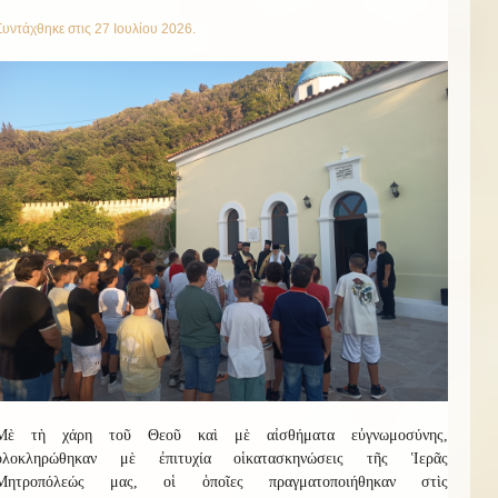
Συντάχθηκε στις
27 Ιουλίου 2026
.
Μὲ τὴ χάρη τοῦ Θεοῦ καὶ μὲ αἰσθήματα εὐγνωμοσύνης,
ὁλοκληρώθηκαν μὲ ἐπιτυχία οἱ
κατασκην
ώσεις
τῆς Ἱερᾶς
Μητροπόλεώς μας, οἱ ὁποῖες πραγματοποιήθηκαν στὶς