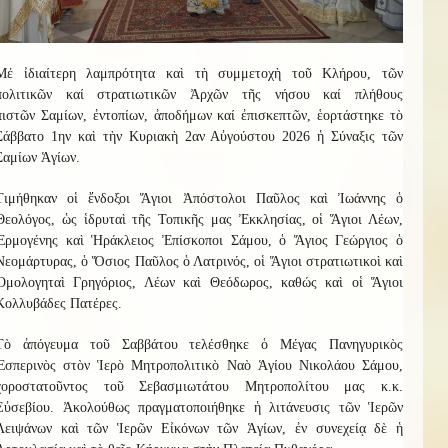
Μ
έ
ἰδιαίτερη λαμπρότητα καὶ τὴ συμμετοχὴ
τοῦ
Κ
λήρου
, τῶν
πολιτικῶν καί στρατιωτικῶν Ἀρχῶν τῆς νήσου καί
πλήθους
πιστῶν
Σαμίων, ἐντοπίων, ἀποδήμων καί ἐπισκεπτῶν
, ἑ
ο
ρτ
ά
σ
τηκ
ε τὸ
Σάββατο 1ην καὶ τὴν Κυριακὴ 2αν Αὐγούστου 2026
ἡ
Σύναξι
ς
τῶν
Σαμίων Ἁγίων.
Τιμήθηκαν οἱ ἔνδοξοι Ἅγιοι Ἀπόστολοι Παῦλος καὶ Ἰωάννης ὁ
Θεολόγος, ὡς ἱδρυταὶ τῆς Τοπικῆς μας Ἐκκλησίας, οἱ Ἅγιοι Λέων,
Ἑρμογένης καὶ Ἡράκλειος Ἐπίσκοποι Σάμου, ὁ Ἅγιος Γεώργιος ὁ
Νεομάρτυρας, ὁ Ὅσιος Παῦλος ὁ Λατρ
ι
νός, οἱ Ἅγιοι στρατιωτικοὶ καὶ
Ὁμολογηταὶ Γρηγόριος, Λέων καὶ Θεόδωρος, καθώς καὶ οἱ Ἅγιοι
Κολλυβάδες Πατέρες.
Τὸ ἀπόγευμα τοῦ Σαββάτου τελέσθηκε ὁ Μέγας Πανηγυρικὸς
Ἑσπερινὸς στὸν Ἱερὸ Μητροπολιτικὸ Ναὸ Ἁγίου Νικολάου Σάμου,
χοροστατοῦντος τοῦ Σεβασμιωτάτου Μητροπολίτου
μας
κ.κ.
Εὐσεβίου.
Ἀκολούθως
πραγματοποιήθηκε ἡ λιτάνευσις τῶν Ἱερῶν
Λειψάνων καὶ τῶν Ἱερῶν Εἰκόνων τῶν Ἁγίων, ἐν συνεχείᾳ δὲ ἡ