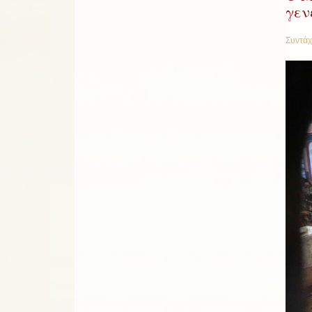
γεν
Συντάχ