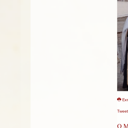
Εκ
Tweet
Ο Μ