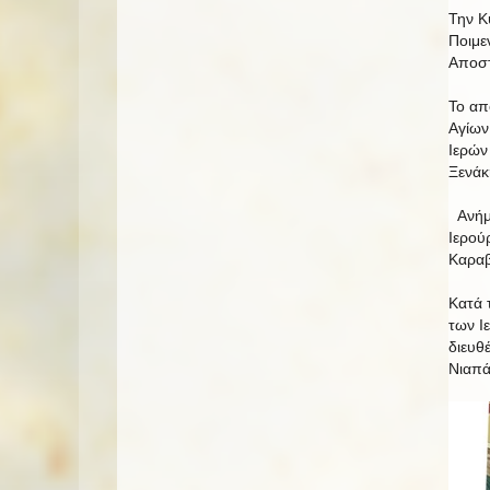
Την Κ
Ποιμε
Αποστ
Το απ
Αγίων
Ιερών
Ξενάκ
Ανήμε
Ιερού
Καρα
Κατά 
των Ι
διευθ
Νιαπά