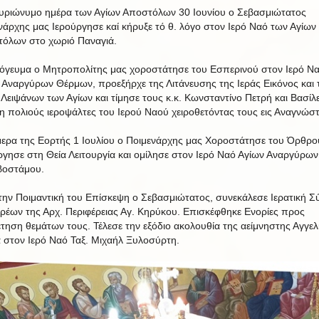
υριώνυμο ημέρα των Αγίων Αποστόλων 30 Ιουνίου ο Σεβασμιώτατος
νάρχης μας Ιερούργησε καί κήρυξε τό θ. λόγο στον Ιερό Ναό των Αγίων
όλων στο χωριό Παναγιά.
όγευμα ο Μητροπολίτης μας χοροστάτησε του Εσπερινού στον Ιερό Ν
 Αναργύρων Θέρμων, προεξήρχε της Λιτάνευσης της Ιεράς Εικόνος και 
 Λειψάνων των Αγίων και τίμησε τους κ.κ. Κωνσταντίνο Πετρή και Βασίλε
η πολιούς ιεροψάλτες του Ιερού Ναού χειροθετόντας τους εις Αναγνώστ
ρα της Εορτής 1 Ιουλίου ο Ποιμενάρχης μας Χοροστάτησε του Όρθρο
ργησε στη Θεία Λειτουργία και ομίλησε στον Ιερό Ναό Αγίων Αναργύρων
βοστάμου.
την Ποιμαντική του Επίσκεψη ο Σεβασμιώτατος, συνεκάλεσε Ιερατική Σ
ερέων της Αρχ. Περιφέρειας Αγ. Κηρύκου. Επισκέφθηκε Ενορίες προς
έτηση θεμάτων τους. Τέλεσε την εξόδιο ακολουθία της αείμνηστης Αγγελ
 στον Ιερό Ναό Ταξ. Μιχαήλ Ξυλοσύρτη.