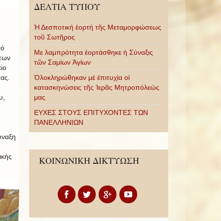
ΔΕΛΤΙΑ ΤΥΠΟΥ
Ἡ Δεσποτική ἑορτή τῆς Μεταμορφώσεως
τοῦ Σωτῆρος
αό
Με λαμπρότητα ἑορτάσθηκε ἡ Σύναξις
των
τῶν Σαμίων Ἁγίων
ιο
Ὁλοκληρώθηκαν μὲ ἐπιτυχία οἱ
ας.
κατασκηνώσεις τῆς Ἱερᾶς Μητροπόλεώς
μας
υ,
ΕΥΧΕΣ ΣΤΟΥΣ ΕΠΙΤΥΧΟΝΤΕΣ ΤΩΝ
ΠΑΝΕΛΛΗΝΙΩΝ
ύναξη
ικής
ΚΟΙΝΩΝΙΚΗ ΔΙΚΤΥΩΣΗ