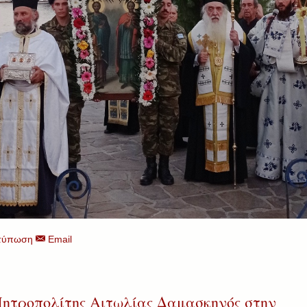
τύπωση
Email
ητροπολίτης Αιτωλίας Δαμασκηνός στην