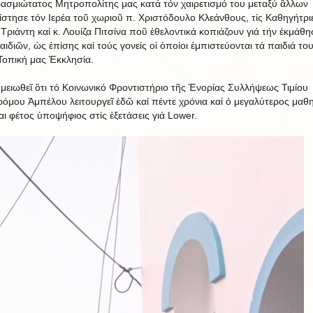
ασμιώτατος Μητροπολίτης μας κατά τόν χαιρετισμό του μεταξύ ἃλλων
ίστησε τόν Ιερέα τοῦ χωριοῦ π. Χριστόδουλο Κλεάνθους, τίς Καθηγήτριε
Τριάντη καί κ. Λουίζα Πιτσίνα ποῦ ἐθελοντικά κοπιάζουν γιά τήν ἐκμάθ
ιδιῶν, ὡς ἐπίσης καί τούς γονείς οἱ ὁποίοι ἐμπιστεύονται τά παιδιά το
Τοπική μας Ἑκκλησία.
μειωθεῖ ὃτι τό Κοινωνικό Φροντιστήριο τῆς Ἐνορίας Συλλήψεως Τιμίου
όμου Ἀμπέλου λειτουργεῖ ἐδῶ καί πέντε χρόνια καί ὁ μεγαλύτερος μαθ
αι φέτος ὑποψήφιος στίς ἐξετάσεις γιά Lower.