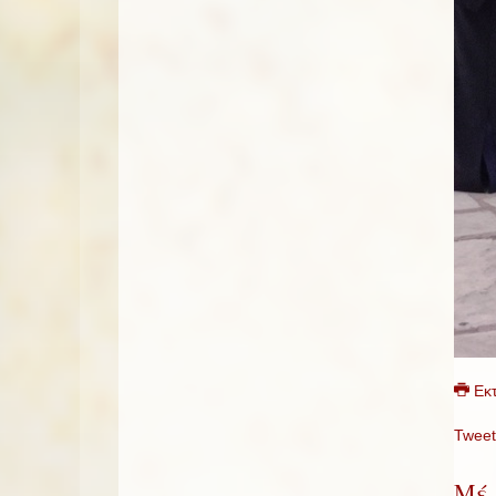
Εκ
Tweet
Μέ 