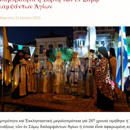
λαμψάντων Ἁγίων
θηκε στις
31 Ιουλίου 2023
.
η
μπρότητα καί Ἐκκλησιαστική μεγαλοπρέπεια γιά 26
χρονιά τιμήθηκε ἡ
υνάξεως τῶν ἐν Σάμῳ διαλαμψάντων Ἁγίων ἡ ὁποία εἶναι ἀφιερωμένη κα