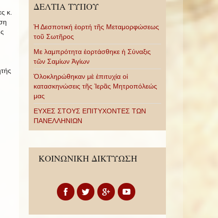
ΔΕΛΤΙΑ ΤΥΠΟΥ
ς κ.
ηση
Ἡ Δεσποτική ἑορτή τῆς Μεταμορφώσεως
υς
τοῦ Σωτῆρος
Με λαμπρότητα ἑορτάσθηκε ἡ Σύναξις
τῶν Σαμίων Ἁγίων
ητής
Ὁλοκληρώθηκαν μὲ ἐπιτυχία οἱ
κατασκηνώσεις τῆς Ἱερᾶς Μητροπόλεώς
μας
ΕΥΧΕΣ ΣΤΟΥΣ ΕΠΙΤΥΧΟΝΤΕΣ ΤΩΝ
ΠΑΝΕΛΛΗΝΙΩΝ
ΚΟΙΝΩΝΙΚΗ ΔΙΚΤΥΩΣΗ