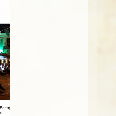
 Ἑορτή
ί