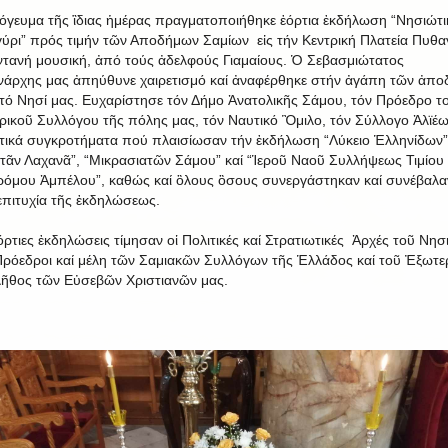
όγευμα τῆς ἳδιας ἡμέρας πραγματοποιήθηκε ἑόρτια ἐκδήλωση “Νησιώτι
ύρι” πρός τιμήν τῶν Αποδήμων Σαμίων εἰς τήν Κεντρική Πλατεία Πυθ
ντανή μουσική, ἀπό τούς ἀδελφούς Γιαμαίους. Ὁ Σεβασμιώτατος
νάρχης μας ἀπηύθυνε χαιρετισμό καί ἀναφέρθηκε στήν ἀγάπη τῶν ἀπ
τό Νησί μας. Ευχαρίστησε τόν Δήμο Ἀνατολικῆς Σάμου, τόν Πρόεδρο τ
ικοῦ Συλλόγου τῆς πόλης μας, τόν Ναυτικό Ὃμιλο, τόν Σύλλογο Ἀλϊέω
τικά συγκροτήματα πού πλαισίωσαν τήν ἐκδήλωση “Λύκειο Ἑλληνίδων”
τᾶν Λαχανᾶ”, “Μικρασιατῶν Σάμου” καί “Ἱεροῦ Ναοῦ Συλλήψεως Τιμίου
όμου Ἀμπέλου”, καθώς καί ὃλους ὃσους συνεργάστηκαν καί συνέβαλα
ἐπιτυχία τῆς ἐκδηλώσεως.
όρτιες ἐκδηλώσεις τίμησαν οἱ Πολιτικές καί Στρατιωτικές Ἀρχές τοῦ Νησ
Πρόεδροι καί μέλη τῶν Σαμιακῶν Συλλόγων τῆς Ἑλλάδος καί τοῦ Ἐξωτε
λῆθος τῶν Εὐσεβῶν Χριστιανῶν μας.