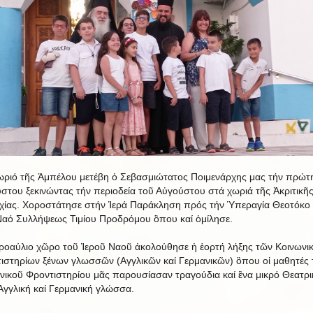
ωριό τῆς Ἀμπέλου μετέβη ὁ Σεβασμιώτατος Ποιμενάρχης μας τήν πρώτ
στου ξεκινώντας τήν περιοδεία τοῦ Αὐγούστου στά χωριά τῆς Ἀκριτικῆ
ίας. Χοροστάτησε στήν Ἱερά Παράκληση πρός τήν Ὑπεραγία Θεοτόκο
Ναό Συλλήψεως Τιμίου Προδρόμου ὃπου καί ὁμίλησε.
ροαύλιο χῶρο τοῦ Ἱεροῦ Ναοῦ ἀκολούθησε ἡ ἑορτή λήξης τῶν Κοινωνι
ιστηρίων ξένων γλωσσῶν (Αγγλικῶν καί Γερμανικῶν) ὃπου οἱ μαθητές 
νικοῦ Φροντιστηρίου μᾶς παρουσίασαν τραγούδια καί ἓνα μικρό Θεατρι
Ἀγγλική καί Γερμανική γλώσσα.