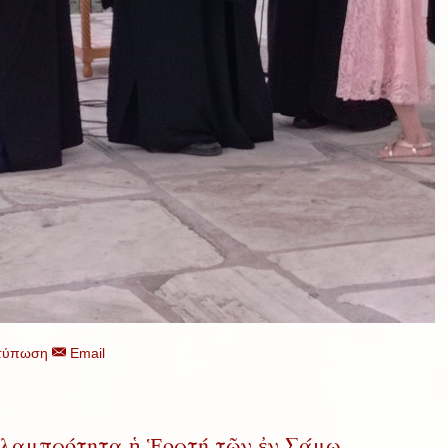
τύπωση
Email
λαμπρότητα ἡ Ἑορτή τῶν ἐν Σάμῳ