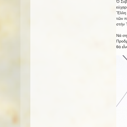
Ὁ Σεβ
εὐχαρ
Ἒλλη 
τῶν πα
στήν 
Νά ση
Προδρ
θά εἶν