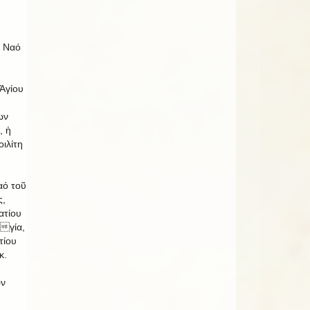
 Ναό
Ἁγίου
ων
, ἡ
ιλίτη
ό τοῦ
,
ατίου
γία,
τίου
κ.
ων