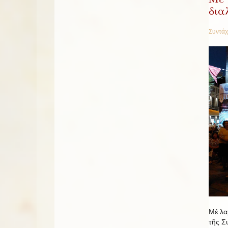
δια
Συντάχ
Μέ λα
τῆς Σ