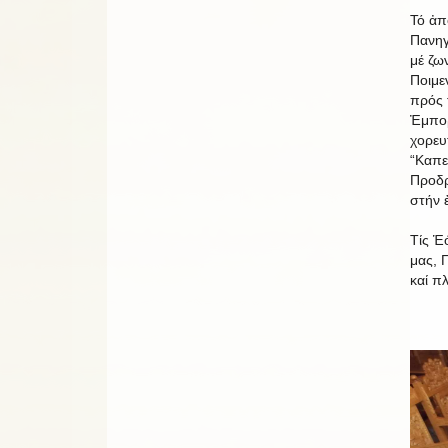
Τό ἀπ
Πανηγ
μέ ζω
Ποιμε
πρός 
Ἐμπορ
χορευ
“Καπε
Προδρ
στήν 
Τίς Ἑ
μας, 
καί π