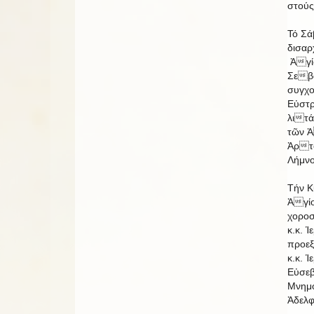
στούς
Τό Σά
δισα
Ἁγί
Σεβ
συγχο
Εὐστρ
λιτ
τῶν Ἁ
Ἀρτο
Λήμνο
Τήν 
Ἁγί
χοροσ
κ.κ. 
προεξ
κ.κ. 
Εὐσεβ
Μνημό
Ἀδελφ