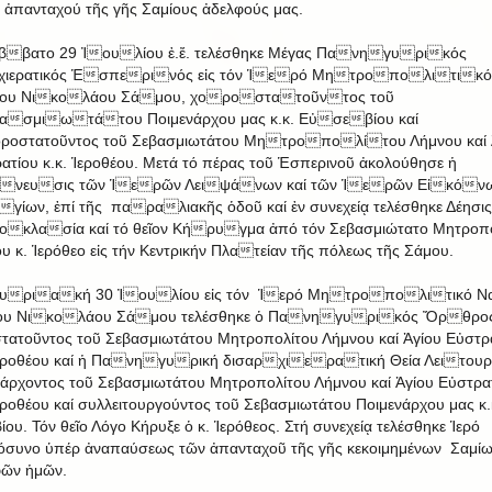
 ἀπανταχού τῆς γῆς Σαμίους ἀδελφούς μας.
ββατο 29 Ἰουλίου ἐ.ἔ. τελέσθηκε Μέγας Πανηγυρικός
ρχιερατικός Ἑσπερινός εἰς τόν Ἱερό Μητροπολιτικό
ου Νικολάου Σάμου, χοροστατοῦντος τοῦ
ασμιωτάτου Ποιμενάρχου μας κ.κ. Εὐσεβίου καί
ροστατοῦντος τοῦ Σεβασμιωτάτου Μητροπολίτου Λήμνου καί 
ατίου κ.κ. Ἱεροθέου. Μετά τό πέρας τοῦ Ἑσπερινοῦ ἀκολούθησε ἡ
άνευσις τῶν Ἱερῶν Λειψάνων καί τῶν Ἱερῶν Εἰκόν
γίων, ἐπί τῆς παραλιακῆς ὁδοῦ καί ἐν συνεχείᾳ τελέσθηκε Δέησις
κλασία καί τό θεῖον Κήρυγμα ἀπό τόν Σεβασμιώτατο Μητροπο
υ κ. Ἱερόθεο εἰς τήν Κεντρικήν Πλατείαν τῆς πόλεως τῆς Σάμου.
Κυριακή 30 Ἰουλίου εἰς τόν Ἱερό Μητροπολιτικό Να
ου Νικολάου Σάμου τελέσθηκε ὁ Πανηγυρικός Ὄρθρος
τατοῦντος τοῦ Σεβασμιωτάτου Μητροπολίτου Λήμνου καί Ἁγίου Εὐστρ
Ἱεροθέου καί ἡ Πανηγυρική δισαρχιερατική Θεία Λειτουρ
άρχοντος τοῦ Σεβασμιωτάτου Μητροπολίτου Λήμνου καί Ἁγίου Εὐστρα
Ἱεροθέου καί συλλειτουργούντος τοῦ Σεβασμιωτάτου Ποιμενάρχου μας κ.
ίου. Τόν θεῖο Λόγο Κήρυξε ὁ κ. Ἱερόθεος. Στή συνεχείᾳ τελέσθηκε Ἱερό
συνο ὑπέρ ἀναπαύσεως τῶν ἀπανταχοῦ τῆς γῆς κεκοιμημένων Σαμί
ῶν ἡμῶν.