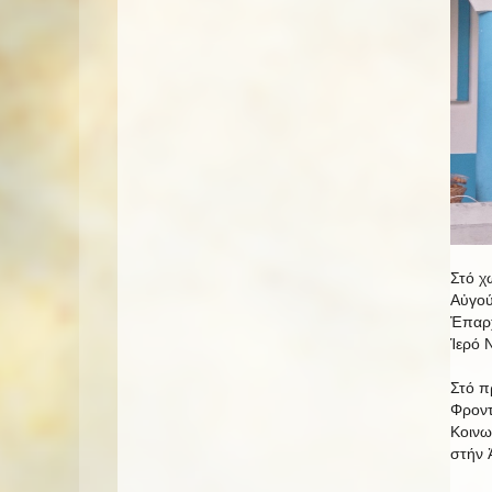
Στό χ
Αὐγού
Ἐπαρχ
Ἱερό 
Στό π
Φροντ
Κοινω
στήν 