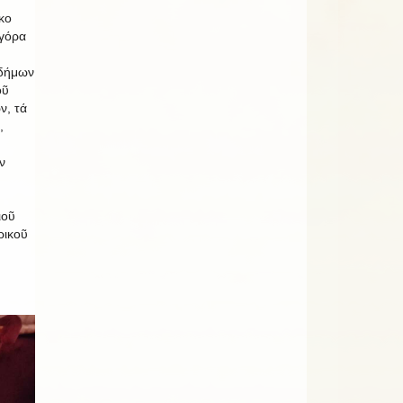
κο
αγόρα
οδήμων
οῦ
ν, τά
,
ν
ιοῦ
ρικοῦ