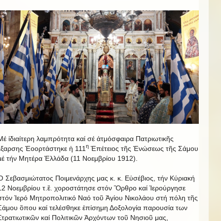
Μέ ἰδιαίτερη λαμπρότητα καί σέ ἀτμόσφαιρα Πατριωτικῆς
η
ἒξαρσης Ἑοορτάστηκε ἡ 111
Ἐπέτειος τῆς Ἑνώσεως τῆς Σάμου
μέ τήν Μητέρα Ἑλλάδα (11 Νοεμβρίου 1912).
Ὁ Σεβασμιώτατος Ποιμενάρχης μας κ. κ. Εὐσέβιος, τήν Κύριακή
12 Νοεμβρίου τ.ἒ. χοροστάτησε στόν Ὂρθρο καί Ἱερούργησε
στόν Ἱερό Μητροπολιτικό Ναό τοῦ Ἁγίου Νικολάου στή πόλη τῆς
Σάμου ὃπου καί τελέσθηκε ἐπίσημη Δοξολογία παρουσία των
Στρατιωτικῶν καί Πολιτικῶν Ἀρχόντων τοῦ Νησιοῦ μας,