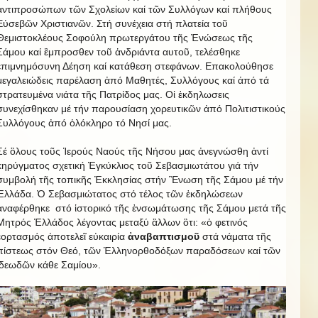
ἀντιπροσώπων τῶν Σχολείων καί τῶν Συλλόγων καί πλήθους
Εὐσεβῶν Χριστιανῶν. Στή συνέχεια στή πλατεία τοῦ
Θεμιστοκλέους Σοφούλη πρωτεργάτου τῆς Ἐνώσεως τῆς
Σάμου καί ἒμπροσθεν τοῦ ἁνδριάντα αυτοῦ, τελέσθηκε
ἐπιμνημόσυνη Δέηση καί κατάθεση στεφάνων. Επακολούθησε
μεγαλειώδεις παρέλαση ἀπό Μαθητές, Συλλόγους καί ἀπό τά
στρατευμένα νιάτα τῆς Πατρίδος μας. Οἱ ἐκδηλωσεις
συνεχίσθηκαν μέ τήν παρουσίαση χορευτικῶν ἀπό Πολιτιστικούς
Συλλόγους ἀπό ὁλόκληρο τό Νησί μας.
Σέ ὃλους τοῦς Ἱερούς Ναούς τῆς Νήσου μας ἀνεγνώσθη ἀντί
κηρύγματος σχετική Ἑγκύκλιος τοῦ Σεβασμιωτάτου γιά τήν
συμβολή τῆς τοπικῆς Ἐκκλησίας στήν Ἓνωση τῆς Σάμου μέ τήν
Ἑλλάδα. Ὁ Σεβασμιώτατος στό τέλος τῶν ἐκδηλώσεων
ἀναφέρθηκε στό ἱστορικό τῆς ἐνσωμάτωσης τῆς Σάμου μετά τῆς
Μητρός Ἑλλάδος λέγοντας μεταξύ ἂλλων ὃτι: «ὁ φετινός
ἑορτασμός ἀποτελεῖ εὐκαιρία
ἀναβαπτισμοῦ
στά νάματα τῆς
πίστεως στόν Θεό, τῶν Ἑλληνορθοδόξων παραδόσεων καί τῶν
ἱδεωδῶν κάθε Σαμίου».