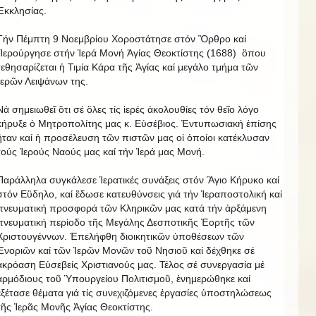
Ἐκκλησίας.
Τήν Πέμπτη 9 Νοεμβρίου Χοροστάτησε στόν Ὂρθρο καί
Ἱερούργησε στήν Ἱερά Μονή Ἁγίας Θεοκτίστης (1688) ὃπου
τεθησαρίζεται ἡ Τιμία Κάρα τῆς Ἁγίας καί μεγάλο τμήμα τῶν
Ἱερῶν Λειψάνων της.
Νά σημειωθεῖ ὃτι σέ ὃλες τίς ἱερές ἀκολουθίες τόν θεῖο λόγο
κήρυξε ὁ Μητροπολίτης μας κ. Εὐσέβιος. Ἐντυπωσιακή ἐπίσης
ἢταν καί ἡ προσέλευση τῶν πιστῶν μας οἱ ὁποίοι κατέκλυσαν
τούς Ἱερούς Ναούς μας καί τήν Ἱερά μας Μονή.
Παράλληλα συγκάλεσε Ἱερατικές συνάξεις στόν Ἃγιο Κήρυκο καί
στόν Εὒδηλο, καί ἒδωσε κατευθύνσεις γιά τήν Ἱεραποστολική καί
πνευματική προσφορά τῶν Κληρικῶν μας κατά τήν ἀρξάμενη
πνευματική περίοδο τῆς Μεγάλης Δεσποτικῆς Ἑορτῆς τῶν
Χριστουγέννων. Ἐπελήφθη διοικητικῶν ὑποθέσεων τῶν
Ἐνοριῶν καί τῶν Ἱερῶν Μονῶν τοῦ Νησιοῦ καί δέχθηκε σέ
ἀκρόαση Εὐσεβείς Χριστιανούς μας. Τέλος σέ συνεργασία μέ
ἀρμόδιους τοῦ Ὑπουργείου Πολιτισμοῦ, ἐνημερώθηκε καί
ἐξέτασε θέματα γιά τίς συνεχιζόμενες ἐργασίες ὑποστηλώσεως
τῆς Ἱερᾶς Μονῆς Ἁγίας Θεοκτίστης.