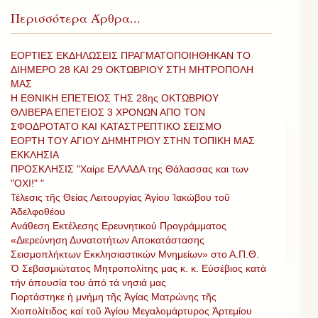
Περισσότερα Άρθρα...
ΕΟΡΤΙΕΣ ΕΚΔΗΛΩΣΕΙΣ ΠΡΑΓΜΑΤΟΠΟΙΗΘΗΚΑΝ ΤΟ
ΔΙΗΜΕΡΟ 28 ΚΑΙ 29 ΟΚΤΩΒΡΙΟΥ ΣΤΗ ΜΗΤΡΟΠΟΛΗ
ΜΑΣ
Η ΕΘΝΙΚΗ ΕΠΕΤΕΙΟΣ ΤΗΣ 28ης ΟΚΤΩΒΡΙΟΥ
ΘΛΙΒΕΡΑ ΕΠΕΤΕΙΟΣ 3 ΧΡΟΝΩΝ ΑΠΟ ΤΟΝ
ΣΦΟΔΡΟΤΑΤΟ ΚΑΙ ΚΑΤΑΣΤΡΕΠΤΙΚΟ ΣΕΙΣΜΟ
ΕΟΡΤΗ ΤΟΥ ΑΓΙΟΥ ΔΗΜΗΤΡΙΟΥ ΣΤΗΝ ΤΟΠΙΚΗ ΜΑΣ
ΕΚΚΛΗΣΙΑ
ΠΡΟΣΚΛΗΣΙΣ "Χαίρε ΕΛΛΑΔΑ της Θάλασσας και των
"ΟΧΙ!" "
Τέλεσις τῆς Θείας Λειτουργίας Ἁγίου Ἰακώβου τοῦ
Ἀδελφοθέου
Ανάθεση Εκτέλεσης Ερευνητικού Προγράμματος
«Διερεύνηση Δυνατοτήτων Αποκατάστασης
Σεισμοπλήκτων Εκκλησιαστικών Μνημείων» στο Α.Π.Θ.
Ὁ Σεβασμιώτατος Μητροπολίτης μας κ. κ. Εὐσέβιος κατά
τήν ἀπουσία του ἀπό τά νησιά μας
Γιορτάστηκε ἡ μνήμη τῆς Ἁγίας Ματρώνης τῆς
Χιοπολίτιδος καί τοῦ Ἁγίου Μεγαλομάρτυρος Ἀρτεμίου