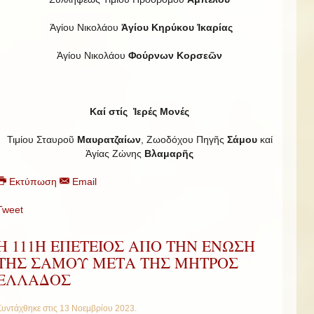
Ἁγίου Νικολάου
Ἁγίου Κηρύκου Ἰκαρίας
Ἁγίου Νικολάου
Φούρνων Κορσεῶν
Καί στίς Ἱερές Μονές
Τιμίου Σταυροῦ
Μαυρατζαίων
, Ζωοδόχου Πηγῆς
Σάμου
καί
Ἁγίας Ζώνης
Βλαμαρῆς
Εκτύπωση
Email
Tweet
Η 111Η ΕΠΕΤΕΙΟΣ ΑΠΟ ΤΗΝ ΕΝΩΣΗ
ΤΗΣ ΣΑΜΟΥ ΜΕΤΑ ΤΗΣ ΜΗΤΡΟΣ
ΕΛΛΑΔΟΣ
Συντάχθηκε στις
13 Νοεμβρίου 2023
.