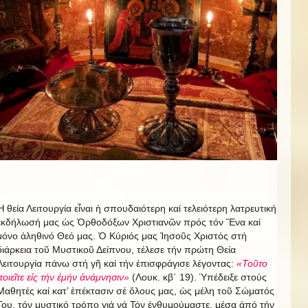
Ἡ θεία Λειτουργία εἶναι ἡ σπουδαιότερη καί τελειότερη λατρευτική
ἐκδήλωσή μας ὡς Ὀρθοδόξων Χριστιανῶν πρός τόν Ἕνα καί
μόνο ἀληθινό Θεό μας. Ὁ Κύριός μας Ἰησοῦς Χριστός στή
διάρκεια τοῦ Μυστικοῦ Δείπνου, τέλεσε τήν πρώτη Θεία
Λειτουργία πάνω στή γῆ καί τήν ἐπισφράγισε λέγοντας:
«Τοῦτο
ποιεῖτε εἰς τήν ἐμήν ἀνάμνησιν»
(Λουκ. κβ΄ 19). Ὑπέδειξε στούς
Μαθητές καί κατ’ ἐπέκτασιν σέ ὅλους μας, ὡς μέλη τοῦ Σώματός
Του, τόν μυστικό τρόπο γιά νά Τόν ἐνθυμούμαστε, μέσα ἀπό τήν