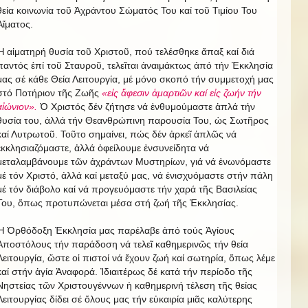
θεία κοινωνία τοῦ Ἀχράντου Σώματός Του καί τοῦ Τιμίου Του
Αἵματος.
Ἡ αἱματηρή θυσία τοῦ Χριστοῦ, πού τελέσθηκε ἅπαξ καί διά
παντός ἐπί τοῦ Σταυροῦ, τελεῖται ἀναιμάκτως ἀπό τήν Ἐκκλησία
μας σέ κάθε Θεία Λειτουργία, μέ μόνο σκοπό τήν συμμετοχή μας
στό Ποτήριον τῆς Ζωῆς
«εἰς ἄφεσιν ἁμαρτιῶν καί εἰς ζωήν τήν
αἰώνιον».
Ὁ Χριστός δέν ζήτησε νά ἐνθυμούμαστε ἁπλά τήν
θυσία του, ἀλλά τήν Θεανθρώπινη παρουσία Του, ὡς Σωτῆρος
καί Λυτρωτοῦ. Τοῦτο σημαίνει, πώς δέν ἀρκεῖ ἁπλῶς νά
ἐκκλησιαζόμαστε, ἀλλά ὀφείλουμε ἐνσυνείδητα νά
μεταλαμβάνουμε τῶν ἀχράντων Μυστηρίων, γιά νά ἑνωνόμαστε
μέ τόν Χριστό, ἀλλά καί μεταξύ μας, νά ἐνισχυόμαστε στήν πάλη
μέ τόν διάβολο καί νά προγευόμαστε τήν χαρά τῆς Βασιλείας
Του, ὅπως προτυπώνεται μέσα στή ζωή τῆς Ἐκκλησίας.
Ἡ Ὀρθόδοξη Ἐκκλησία μας παρέλαβε ἀπό τούς Ἁγίους
Ἀποστόλους τήν παράδοση νά τελεῖ καθημερινῶς τήν θεία
Λειτουργία, ὥστε οἱ πιστοί νά ἔχουν ζωή καί σωτηρία, ὅπως λέμε
καί στήν ἁγία Ἀναφορά. Ἰδιαιτέρως δέ κατά τήν περίοδο τῆς
Νηστείας τῶν Χριστουγέννων ἡ καθημερινή τέλεση τῆς θείας
Λειτουργίας δίδει σέ ὅλους μας τήν εὐκαιρία μιᾶς καλύτερης