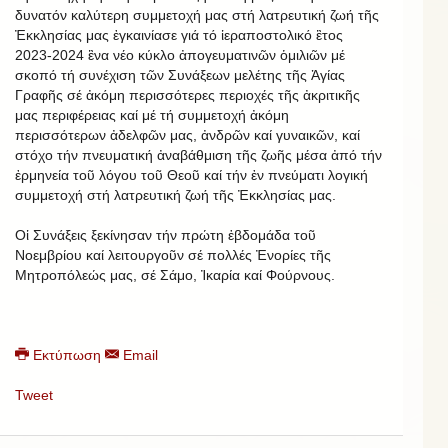
δυνατόν καλύτερη συμμετοχή μας στή λατρευτική ζωή τῆς
Ἐκκλησίας μας ἐγκαινίασε γιά τό ἱεραποστολικό ἒτος
2023-2024 ἓνα νέο κύκλο ἀπογευματινῶν ὁμιλιῶν μέ
σκοπό τή συνέχιση τῶν Συνάξεων μελέτης τῆς Ἁγίας
Γραφῆς σέ ἀκόμη περισσότερες περιοχές τῆς ἀκριτικῆς
μας περιφέρειας καί μέ τή συμμετοχή ἀκόμη
περισσότερων ἀδελφῶν μας, ἀνδρῶν καί γυναικῶν, καί
στόχο τήν πνευματική ἀναβάθμιση τῆς ζωῆς μέσα ἀπό τήν
ἐρμηνεία τοῦ λόγου τοῦ Θεοῦ καί τήν ἐν πνεύματι λογική
συμμετοχή στή λατρευτική ζωή τῆς Ἐκκλησίας μας.
Οἱ Συνάξεις ξεκίνησαν τήν πρώτη ἑβδομάδα τοῦ
Νοεμβρίου καί λειτουργοῦν σέ πολλές Ἐνορίες τῆς
Μητροπόλεώς μας, σέ Σάμο, Ἰκαρία καί Φούρνους.
Εκτύπωση
Email
Tweet