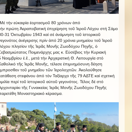
Μέ τήν εὐκαιρία ἑορτασμοῦ 80 χρόνων ἀπό
τήν πρώτη Ἀεραποβατική ἐπιχείρηση τοῦ Ἱεροῦ Λόχου στή Σάμο
30-31 Ὀκτωβρίου 1943 καί σέ ἀνάμνηση τοῦ ἱστορικοῦ
γεγονότος ἀνέγερσης πρίν ἀπό 20 χρόνια μνημείου τοῦ Ἱεροῦ
Λόχου πλησίον τῆς Ἱερᾶς Μονῆς Ζωοδόχου Πηγῆς, ὁ
Σεβασμιώτατος Ποιμενάρχης μας κ. Εὐσέβιος τήν Κυριακή
5 Νοεμβρίου ἐ.ἒ., μετά τήν Ἀρχιερατική Θ. Λειτουργία στό
Καθολικό τῆς Ἱερᾶς Μονῆς, τέλεσε ἐπιμνημόσυνη δέηση
ἒμπροσθεν τοῦ μνημεῖου τῶν Ἱερολοχιτῶν. Ἀκολούθησε
κατάθεση στεφάνου ἀπό τόν Ταξίαρχο τῆς 79 ΑΔΤΕ καί σχετική
ὁμιλία περί τοῦ ἱστορικοῦ αὐτοῦ γεγονότος. Τέλος δέ στό
Ἀρχονταρίκι τῆς Γυναικείας Ἱερᾶς Μονῆς Ζωοδόχου Πηγῆς
παρετέθη Μοναστηριακό κέρασμα.