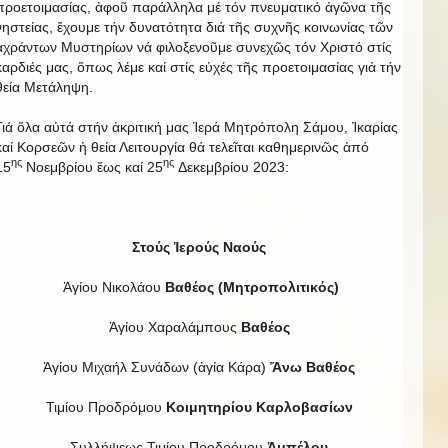
προετοιμασίας, ἀφοῦ παράλληλα μέ τόν πνευματικό ἀγῶνα τῆς
νηστείας, ἔχουμε τήν δυνατότητα διά τῆς συχνῆς κοινωνίας τῶν
ἀχράντων Μυστηρίων νά φιλοξενοῦμε συνεχῶς τόν Χριστό στίς
καρδιές μας, ὅπως λέμε καί στίς εὐχές τῆς προετοιμασίας γιά τήν
θεία Μετάληψη.
Γιά ὅλα αὐτά στήν ἀκριτική μας Ἱερά Μητρόπολη Σάμου, Ἰκαρίας
καί Κορσεῶν ἡ θεία Λειτουργία θά τελεῖται καθημερινῶς ἀπό
ης
ης
15
Νοεμβρίου ἕως καί 25
Δεκεμβρίου 2023:
Στούς Ἱερούς Ναούς
Ἁγίου Νικολάου
Βαθέος (Μητροπολιτικός)
Ἁγίου Χαραλάμπους
Βαθέος
Ἁγίου Μιχαήλ Συνάδων (ἁγία Κάρα)
Ἄνω Βαθέος
Τιμίου Προδρόμου
Κοιμητηρίου Καρλοβασίων
Συλλήψεως Τιμίου Προδρόμου
Ἀμπέλου