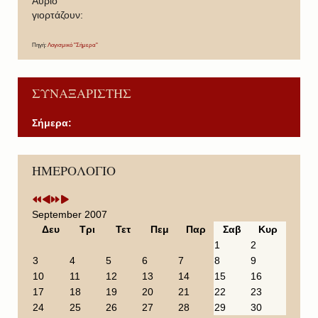
Άυριο
γιορτάζουν:
Πηγή:
Λογισμικό "Σήμερα"
ΣΥΝΑΞΑΡΙΣΤΗΣ
Σήμερα:
P
P
N
N
ΗΜΕΡΟΛΟΓΙΟ
r
r
e
e
e
e
x
x
v
v
t
t
i
i
Y
M
September 2007
o
o
e
o
Δευ
Τρι
Τετ
Πεμ
Παρ
Σαβ
Κυρ
u
u
a
n
1
2
s
s
r
t
3
4
5
6
7
8
9
Y
M
h
10
11
12
13
14
15
16
e
o
17
18
19
20
21
22
23
a
n
24
25
26
27
28
29
30
r
t