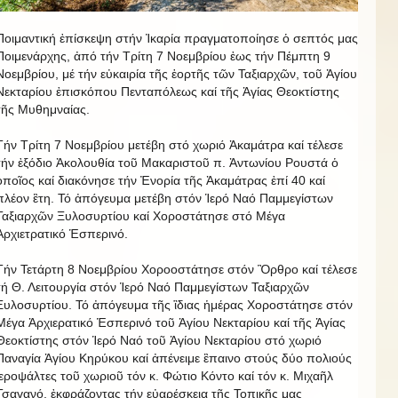
Ποιμαντική ἐπίσκεψη στήν Ἰκαρία πραγματοποίησε ὁ σεπτός μας
Ποιμενάρχης, ἀπό τήν Τρίτη 7 Νοεμβρίου ἐως τήν Πέμπτη 9
Νοεμβρίου, μέ τήν εὐκαιρία τῆς ἑορτῆς τῶν Ταξιαρχῶν, τοῦ Ἁγίου
Νεκταρίου ἐπισκόπου Πενταπόλεως καί τῆς Ἁγίας Θεοκτίστης
τῆς Μυθημναίας.
Τήν Τρίτη 7 Νοεμβρίου μετέβη στό χωριό Ἀκαμάτρα καί τέλεσε
τήν ἐξόδιο Ἀκολουθία τοῦ Μακαριστοῦ π. Ἀντωνίου Ρουστά ὁ
ὁποῖος καί διακόνησε τήν Ἐνορία τῆς Ἀκαμάτρας ἐπί 40 καί
πλέον ἒτη. Τό ἀπόγευμα μετέβη στόν Ἱερό Ναό Παμμεγίστων
Ταξιαρχῶν Ξυλοσυρτίου καί Χοροστάτησε στό Μέγα
Ἀρχιετρατικό Ἑσπερινό.
Τήν Τετάρτη 8 Νοεμβρίου Χοροοστάτησε στόν Ὂρθρο καί τέλεσε
τή Θ. Λειτουργία στόν Ἱερό Ναό Παμμεγίστων Ταξιαρχῶν
Ξυλοσυρτίου. Τό ἀπόγευμα τῆς ἳδιας ἡμέρας Χοροστάτησε στόν
Μέγα Ἀρχιερατικό Ἑσπερινό τοῦ Ἁγίου Νεκταρίου καί τῆς Ἁγίας
Θεοκτίστης στόν Ἱερό Ναό τοῦ Ἁγίου Νεκταρίου στό χωριό
Παναγία Ἁγίου Κηρύκου καί ἀπένειμε ἒπαινο στούς δύο πολιούς
ἱεροψάλτες τοῦ χωριοῦ τόν κ. Φώτιο Κόντο καί τόν κ. Μιχαῆλ
Τσαγανό, ἐκφράζοντας τήν εὐαρέσκεια τῆς Τοπικῆς μας