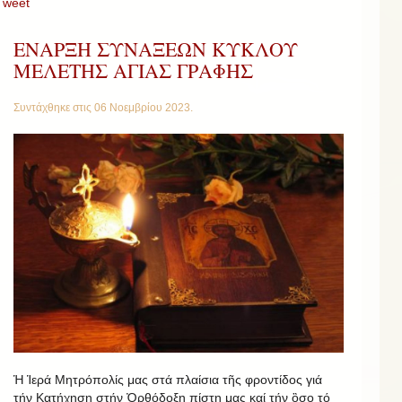
Tweet
ΕΝΑΡΞΗ ΣΥΝΑΞΕΩΝ ΚΥΚΛΟΥ
ΜΕΛΕΤΗΣ ΑΓΙΑΣ ΓΡΑΦΗΣ
Συντάχθηκε στις
06 Νοεμβρίου 2023
.
Ἡ Ἱερά Μητρόπολίς μας στά πλαίσια τῆς φροντίδος γιά
τήν Κατήχηση στήν Ὀρθόδοξη πίστη μας καί τήν ὃσο τό