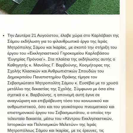
Την Δευτέρα 21 Αυγούστου, έλαβε χώρα στο Καρλόβασι της
Σάμου εκδήλωση για το φιλανθρωπικό έργο της Ιεράς
Μητρόπολης Σάμου και Ικαρίας, με σκοπό την στήριξη του
έργου του «Εκκλησιαστικού Γηροκομείου Καρλοβάσου
‘Ευγηρίας Πρόνοια’». Στα πλαίσια της εκδήλωσης αυτής ο
Καθηγητής κ. Μανόλης Γ. Βαρβούνης, Κοσμήτορας της
Σχολής Κλασικών και Ανθρωπιστικών Σπουδών του
Δημοκριτείου Πανεπιστημίου Θράκης τίμησε τον
Σεβασμιώτατο Μητροπολίτη Σάμου κ. Ευσέβιο με το χρυσό
μετάλλιο της δεκαετίας της Σχολής. Σύμφωνα με όσα είπε
σχετικά ο κ. Βαρβούνης, η απονομή αυτή έγινε σε
αναγνώριση και επιβράβευση τόσο του κοινωνικού και
ανθρωπιστικού, όσο και του γενικότερου πνευματικού και
επιστημονικού έργου του Σεβασμιωτάτου, ο οποίος την
τελευταία δεκαετία, μέσω του «Κέντρου Εκκλησιαστικών,
Ιστορικών και Πολιτισμικών Μελετών» της Ιεράς
Μητροπόλεως Σάμου και Ικαρίας, με τις έρευνες, τις