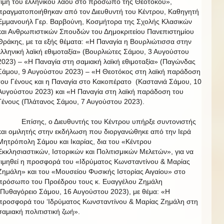
τιμή του ελληνικού λαού στο πρόσωπο της Θεοτόκου»,
πραγματοποιήθηκαν από τον Διευθυντή του Κέντρου, Καθηγητή
Εμμανουήλ Γερ. Βαρβούνη, Κοσμήτορα της Σχολής Κλασικών
και Ανθρωπιστικών Σπουδών του Δημοκριτείου Πανεπιστημίου
Θράκης, με τα εξής θέματα: «Η Παναγία η Βουρλιώτισσα στην
ελληνική λαϊκή εθιμοταξία»
(Βουρλιώτες Σάμου, 3 Αυγούστου
2023) – «Η Παναγία στη σαμιακή λαϊκή εθιμοταξία»
(Παγώνδας
Σάμου, 9 Αυγούστου 2023) – «Η Θεοτόκος στη λαϊκή παράδοση
του Γένους και η Παναγία στο Κακοπέρατο
(Καστανιά Σάμου, 10
Αυγούστου 2023) και «Η Παναγία στη λαϊκή παράδοση του
Γένους (Πλάτανος Σάμου, 7 Αυγούστου 2023).
Επίσης, ο Διευθυντής του Κέντρου υπήρξε συντονιστής
και ομιλητής στην εκδήλωση που διοργανώθηκε από την Ιερά
Μητρόπολη Σάμου και Ικαρίας, δια του «Κέντρου
Εκκλησιαστικών, Ιστορικών και Πολιτισμικών Μελετών», για να
τιμηθεί η προσφορά του «Ιδρύματος Κωνσταντίνου & Μαρίας
Ζημάλη» και του «Μουσείου Φυσικής Ιστορίας Αιγαίου» στο
πρόσωπο του Προέδρου τους κ. Ευαγγέλου Ζημάλη
(Πυθαγόρειο Σάμου, 16 Αυγούστου 2023), με θέμα: «Η
προσφορά του ‘Ιδρύματος Κωνσταντίνου & Μαρίας Ζημάλη στη
σαμιακή πολιτιστική ζωή».