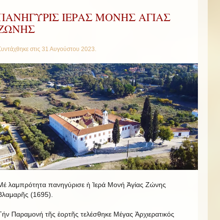
ΠΑΝΗΓΥΡΙΣ ΙΕΡΑΣ ΜΟΝΗΣ ΑΓΙΑΣ
ΖΩΝΗΣ
Συντάχθηκε στις
31 Αυγούστου 2023
.
Μέ λαμπρότητα πανηγύρισε ἡ Ἱερά Μονή Ἁγίας Ζώνης
Βλαμαρῆς (1695).
Τήν Παραμονή τῆς ἑορτῆς τελέσθηκε Μέγας Ἀρχιερατικός