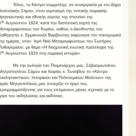
Τέλος, το Κέντρο συμμετείχε, σε συνεργασία με τον Δήμο
Ανατολικής Σάμου, στον εορτασμό της τοπικής σαμιακής
θρησκευτικής και εθνικής εορτής της επετείου της
ης
6
Αυγούστου 1824, κατά την δεσποτική εορτή της
Μεταμορφώσεως του Κυρίου, καθώς ο Διευθυντής του
Καθηγητής κ. Εμμανουήλ Βαρβούνης εκφώνησε τον πανηγυρικό
της ημέρας, στον Ιερό Ναό Μεταμορφώσεως του Σωτήρος
Πυθαγορείου, με θέμα «Η διαχρονική ενωτική πρόσληψη της
ης
6
Αυγούστου 1824 στη σαμιακή ιστορία».
Με την ευλογία του Ποιμενάρχου μας, Σεβασμιωτάτου
Μητροπολίτου Σάμου και Ικαρίας κ. Ευσεβίου το «Κέντρο
Εκκλησιαστικών, Ιστορικών και Πολιτισμικών Μελετών» της
Ιεράς Μητροπόλεώς μας συνεχίζει το έργο του,
προγραμματίζοντας για τους επόμενους μήνες σχετικές με το
έργο του εκδηλώσεις και εκδόσεις.