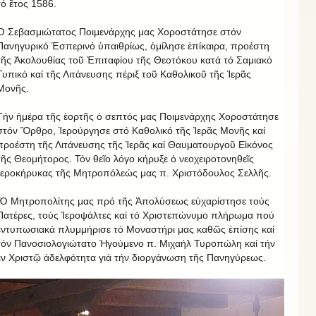
τό ἒτος 1586.
Ὁ Σεβασμιώτατος Ποιμενάρχης μας Χοροστάτησε στόν
Πανηγυρικό Ἑσπερινό ὑπαιθρίως, ὁμίλησε ἐπίκαιρα, προέστη
τῆς Ἁκολουθίας τοῦ Ἐπιταφίου τῆς Θεοτόκου κατά τό Σαμιακό
Τυπικό καί τῆς Λιτάνευσης πέριξ τοῦ Καθολικοῦ τῆς Ἱερᾶς
Μονῆς.
Τήν ἡμέρα τῆς ἑορτῆς ὁ σεπτός μας Ποιμενάρχης Χοροστάτησε
στόν Ὂρθρο, Ἱερούργησε στό Καθολικό τῆς Ἱερᾶς Μονῆς καί
προέστη τῆς Λιτάνευσης τῆς Ἱερᾶς καί Θαυματουργοῦ Εἰκόνος
τῆς Θεομήτορος. Τόν θεῖο λόγο κήρυξε ὁ νεοχειροτονηθεῖς
Ἱεροκήρυκας τῆς Μητροπόλεώς μας π. Χριστόδουλος Σελλῆς.
Ὁ Μητροπολίτης μας πρό τῆς Ἀπολύσεως εὐχαρίστησε τούς
Πατέρες, τούς Ἱεροψάλτες καί τό Χριστεπώνυμο πλήρωμα πού
ἐντυπωσιακά πλυμμήρισε τό Μοναστήρι μας καθῶς ἐπίσης καί
τόν Πανοσιολογιώτατο Ἠγούμενο π. Μιχαήλ Τυροπώλη καί τήν
ἐν Χριστῷ ἀδελφότητα γιά τήν διοργἀνωση τῆς Πανηγύρεως.