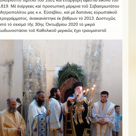
ξυλόγλυπτο τέμπλο τοῦ 1801 καί ἐπάργυρη ἐφέστια εἰκόνα τοῦ
1819. Μέ ἐνέργειες καί προσωπική μέριμνα τοῦ Σεβασμιωτάτου
Μητροπολίτου μας κ.κ. Εὐσεβίου, καί μέ δαπάνες εὐρωπαϊκοῦ
προγράμματος, ἀνακαινίστηκε ἐκ βάθρων τό 2013. Δυστυχῶς
ἀπό τό σεισμό τῆς 30ης Ὀκτωβρίου 2020 τό μικρό
κωδωνοστάσιο τοῦ Καθολικοῦ μερικῶς ἒχει τραυματιστεῖ.