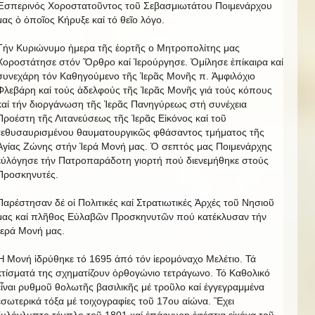
Ἑσπερινός Χοροστατοῦντος τοῦ Σεβασμιωτάτου Ποιμενάρχου
μας ὁ ὀποῖος Κήρυξε καί τό θεῖο λόγο.
Τήν Κυριώνυμο ἡμερα τῆς ἑορτῆς ο Μητροπολίτης μας
Χοροστάτησε στόν Ὄρθρο καί Ἱερούργησε. Ὁμίλησε ἐπίκαιρα καί
συνεχάρη τόν Καθηγούμενο τῆς Ἱερᾶς Μονῆς π. Ἀμφιλόχιο
Φλεβάρη καί τούς ἀδελφούς τῆς Ἱερᾶς Μονῆς γιά τούς κόπους
καί τήν διοργάνωση τῆς Ἱερᾶς Πανηγύρεως στή συνέχεια
Προέστη τῆς Λιτανεύσεως τῆς Ἱερᾶς Εἰκόνος καί τοῦ
τεθυσαυρισμένου θαυματουργικῶς φθάσαντος τμήματος τῆς
Ἁγίας Ζώνης στήν Ἱερά Μονή μας. Ὁ σεπτός μας Ποιμενάρχης
εὐλόγησε τήν Πατροπαράδοτη γιορτή πού διενεμήθηκε στούς
Προσκηνυτές.
Παρέστησαν δέ οἱ Πολιτικές καί Στρατιωτικές Ἀρχές τοῦ Νησιοῦ
μας καί πλῆθος Εὐλαβῶν Προσκηνυτῶν πού κατέκλυσαν τήν
Ἱερά Μονή μας.
Ἡ Μονή ἱδρύθηκε τό 1695 ἀπό τόν ἱερομόναχο Μελέτιο. Τά
κτίσματά της σχηματίζουν ὀρθογώνιο τετράγωνο. Τό Καθολικό
εἶναι ρυθμοῦ θολωτῆς βασιλικῆς μέ τροῦλο καί ἐγγεγραμμένα
ἐσωτερικά τόξα μέ τοιχογραφίες τοῦ 17ου αἰώνα. Ἒχει