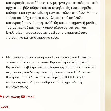
καταγραφές, τις εκδόσεις, την μέριμνα για τα εκκλησιαστικά
αρχεία, τις βιβλιοθήκες και τα κειμήλια, έχει υποστηρίξει
καθοριστικά την ανανέωση των τοπικών σπουδών. Με τον
τρόπο αυτό έχει καίρια συντελέσει στη διαφύλαξη,
καταγραφή, συντήρηση, ανάδειξη και επιστημονική μελέτη
του αρχειακού και κειμηλιακού πλούτου της τοπικής
Εκκλησίας, προσφέροντας μαζί με το σημαντικότατο
ποιμαντικό και επιστημονικό έργο.
Μέ ἀπόφαση τοῦ Ὑπουργοῦ Προστασίας τοῦ Πολίτη κ.
Ἰωάννου Οἰκονόμου ἀνανεώθηκε γιά τρία ἀκόμη ἒτη ἡ
θητεία τοῦ Σεβασμιωτάτου Ποιμενάρχου μας κ.κ. Εὐσεβίου
ὡς μέλους τοῦ Διοικητικοῦ Συμβουλίου τοῦ Πολιτιστικοῦ
Κέντρου τῆς Ἑλληνικῆς Ἀστυνομίας (ΠΟ.Κ.Ε.Α.) Ἡ
ἀπόφαση αὐτή δημοσιεύθηκε στήν ἐφημερίδα τῆς
Κυβερνήσεως.
Εκτύπωση
Email
Tweet