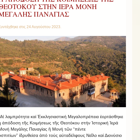
ΘΕΟΤΟΚΟΥ ΣΤΗΝ ΙΕΡΑ ΜΟΝΗ
ΜΕΓΑΛΗΣ ΠΑΝΑΓΙΑΣ
Συντάχθηκε στις
24 Αυγούστου 2023
.
Μέ λαμπρότητα καί Ἐκκλησιαστική Μεγαλοπρέπεια ἐορτάσθηκε
ἡ ἀπόδοση τῆς Κοιμήσεως τῆς Θεοτόκου στήν Ἱστορική Ἱερά
Μονή Μεγάλης Παναγίας ἣ Μονή τῶν “πέντε
ὁσπιτίων” ἱδρυθείσα ἀπό τούς αὐταδέλφους Νεῖλο καί Διονύσιο