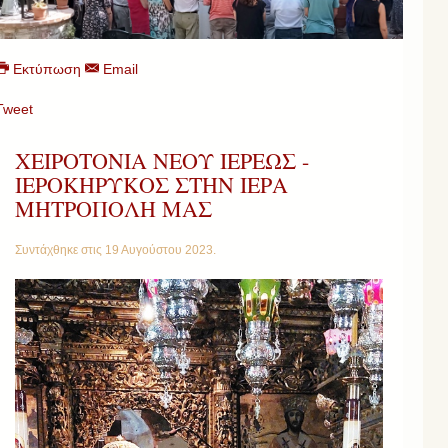
Εκτύπωση
Email
Tweet
ΧΕΙΡΟΤΟΝΙΑ ΝΕΟΥ ΙΕΡΕΩΣ -
ΙΕΡΟΚΗΡΥΚΟΣ ΣΤΗΝ ΙΕΡΑ
ΜΗΤΡΟΠΟΛΗ ΜΑΣ
Συντάχθηκε στις
19 Αυγούστου 2023
.