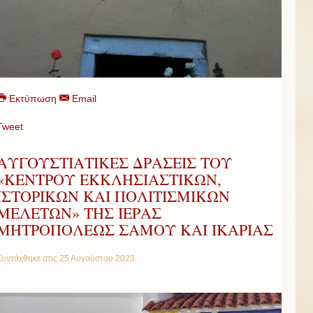
Εκτύπωση
Email
Tweet
ΑΥΓΟΥΣΤΙΑΤΙΚΕΣ ΔΡΑΣΕΙΣ ΤΟΥ
«ΚΕΝΤΡΟΥ ΕΚΚΛΗΣΙΑΣΤΙΚΩΝ,
ΙΣΤΟΡΙΚΩΝ ΚΑΙ ΠΟΛΙΤΙΣΜΙΚΩΝ
ΜΕΛΕΤΩΝ» ΤΗΣ ΙΕΡΑΣ
ΜΗΤΡΟΠΟΛΕΩΣ ΣΑΜΟΥ ΚΑΙ ΙΚΑΡΙΑΣ
Συντάχθηκε στις
25 Αυγούστου 2023
.