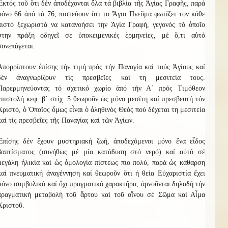
Ἐκτός τοῦ ὅτι δέν ἀποδέχονται ὅλα τά βιβλία τῆς Ἁγίας Γραφῆς, παρά
μόνο 66 ἀπό τά 76, πιστεύουν ὅτι το Ἅγιο Πνεῦμα φωτίζει τον κάθε
πιστό ξεχωριστά να κατανοήσει την Ἁγία Γραφή, γεγονός τό ὁποῖο
στην πράξη οδηγεῖ σε ὑποκειμενικές ἑρμηνείες, μέ ὅ,τι αὐτό
συνεπάγεται.
Ἀπορρίπτουν ἐπίσης τήν τιμή πρός τήν Παναγία καί τούς Ἁγίους καί
δέν ἀναγνωρίζουν τίς πρεσβεῖες καί τη μεσιτεία τους.
Παρερμηνεύοντας τό σχετικό χωρίο ἀπό τήν Α΄ πρός Τιμόθεον
ἐπιστολή κεφ. β΄ στίχ. 5 θεωροῦν ὡς μόνο μεσίτη καί πρεσβευτή τόν
Χριστό, ὁ Ὁποῖος ὅμως εἶναι ὁ ἀληθινός Θεός πού δέχεται τη μεσιτεία
καί τίς πρεσβεῖες τῆς Παναγίας καί τῶν Ἁγίων.
Ἐπίσης δέν ἔχουν μυστηριακή ζωή, ἀποδεχόμενοι μόνο ἕνα εἶδος
βαπτίσματος (συνήθως μέ μία κατάδυση στό νερό) καί αὐτό σέ
μεγάλη ἡλικία καί ὡς ὁμολογία πίστεως πιο πολύ, παρά ὡς κάθαρση
καί πνευματική ἀναγέννηση καί θεωροῦν ὅτι ἡ θεία Εὐχαριστία ἔχει
μόνο συμβολικό καί ὄχι πραγματικό χαρακτῆρα, ἀρνοῦνται δηλαδή τήν
πραγματική μεταβολή τοῦ ἄρτου καί τοῦ οἴνου σέ Σῶμα καί Αἷμα
Χριστοῦ.