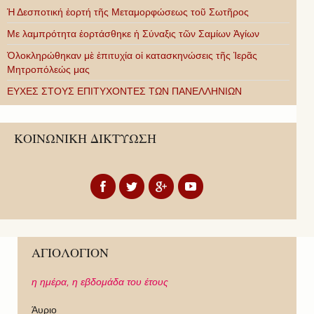
Ἡ Δεσποτική ἑορτή τῆς Μεταμορφώσεως τοῦ Σωτῆρος
Με λαμπρότητα ἑορτάσθηκε ἡ Σύναξις τῶν Σαμίων Ἁγίων
Ὁλοκληρώθηκαν μὲ ἐπιτυχία οἱ κατασκηνώσεις τῆς Ἱερᾶς
Μητροπόλεώς μας
ΕΥΧΕΣ ΣΤΟΥΣ ΕΠΙΤΥΧΟΝΤΕΣ ΤΩΝ ΠΑΝΕΛΛΗΝΙΩΝ
ΚΟΙΝΩΝΙΚΗ ΔΙΚΤΥΩΣΗ
ΑΓΙΟΛΟΓΙΟΝ
η ημέρα,
η εβδομάδα του έτους
Άυριο