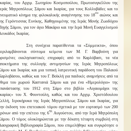
Ικαρίας, του
Αρχιμ. Σωτηρίου Κοσμοπούλου, Πρωτοσυγκέλλου της
Ιεράς Μητροπόλεως Σάμου και Ικαρίας, για τους Κολλυβάδες και το
ου
πνευματικό κίνημα της φιλοκαλικής αναγέννησης του 18
αιώνος και
της Γερόντισσας Ευνίκης, Καθηγουμένης της Ιεράς Μονής Ζωοδόχου
Πηγής Σάμου, για τον άγιο Μακάριο και την Ιερά Μονή Ευαγγελισμού
Λευκάδος Ικαρίας.
Στη συνέχεια παρατίθενται τα «Σύμμεικτα», όπου
περιλαμβάνονται σύντομα κείμενα των Μ. Γ. Βαρβούνη για
ορισμένες
εκκλησιαστικές επιγραφές από το Καρλόβασι, τα νέα
αποκτήματα της συλλογής αντιμηνσίων της Ιεράς Μητροπόλεως
Σάμου και Ικαρίας και μια τοπική λατρευτική παράδοση του Παλαιού
Καρλοβάσου, καθώς και του Γ. Βοϊκλή για παιδικές αναμνήσεις από τα
έθιμα του χωριού Καστανιά Σάμου και για ένα «Ημερολόγιο» της
επανάστασης του 1912 στη Σάμο στο βιβλίο «Αιγαιομάχοι της
Ικαρίας» του Χ. Φουντούλη, καθώς και του Αρχιμ. Χριστόδουλου
Σελλή, Ιεροκήρυκα της Ιεράς Μητροπόλεως Σάμου και Ικαρίας, για
την έκδοση του επετειακού τόμου σχετικά με τον εορτασμό των 200
ης
χρόνων από την επέτειο της 6
Αυγούστου, από την Ιερά Μητρόπολη
Σάμου. Ο τόμος ολοκληρώνεται με την δέκατη τέταρτη συμβολή στη
Λαογραφική Βιβλιογραφία Σάμου, που επιμελήθηκε και συγκρότησε ο