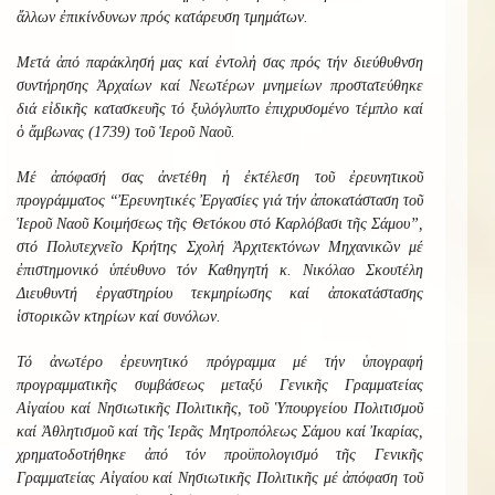
ἄλλων ἐπικίνδυνων πρός κατάρευση τμημάτων.
Μετά ἀπό παράκλησή μας καί ἐντολἠ σας πρός τήν διεύθυθνση
συντήρησης Ἀρχαίων καί Νεωτέρων μνημείων προστατεύθηκε
διά εἰδικῆς κατασκευῆς τό ξυλόγλυπτο ἐπιχρυσομένο τέμπλο καί
ὁ ἄμβωνας (1739) τοῦ Ἱεροῦ Ναοῦ.
Μέ ἀπόφασή σας ἀνετέθη ἡ ἐκτέλεση τοῦ ἐρευνητικοῦ
προγράμματος “Ἐρευνητικές Ἐργασίες γιά τήν ἀποκατάσταση τοῦ
Ἱεροῦ Ναοῦ Κοιμήσεως τῆς Θετόκου στό Καρλόβασι τῆς Σάμου”,
στό Πολυτεχνεῖο Κρήτης Σχολή Ἀρχιτεκτόνων Μηχανικῶν μέ
ἐπιστημονικό ὑπέυθυνο τόν Καθηγητή κ. Νικόλαο Σκουτέλη
Διευθυντή ἐργαστηρίου τεκμηρίωσης καί ἀποκατάστασης
ἱστορικῶν κτηρίων καί συνόλων.
Τό ἀνωτέρο ἐρευνητικό πρόγραμμα μέ τήν ὑπογραφή
προγραμματικῆς συμβάσεως μεταξύ Γενικῆς Γραμματείας
Αἰγαίου καί Νησιωτικῆς Πολιτικῆς, τοῦ Ὑπουργείου Πολιτισμοῦ
καί Ἀθλητισμοῦ καί τῆς Ἱερᾶς Μητροπόλεως Σάμου καί Ἰκαρίας,
χρηματοδοτήθηκε ἀπό τόν προϋπολογισμό τῆς Γενικῆς
Γραμματείας Αἰγαίου καί Νησιωτικῆς Πολιτικῆς μέ ἀπόφαση τοῦ