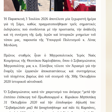
Ἡ Παρασκευή 3 Ἰουλίου 2026 ἀποτέλεσε μία ξεχωριστὴ ἡμέρα
γιὰ τὴ Σάμο, καθὼς πραγματοποιήθηκαν τρεῖς σημαντικὲς
ἐκδηλώσεις ποὺ συνδέονται μὲ τὴν προστασία, τὴν ἀνάδειξη
καὶ τὴ συνέχιση τῆς ζωῆς ἱερῶν καὶ ἱστορικῶν μνημείων τοῦ
τόπου μας, παρουσία τῆς Ὑπουργοῦ Πολιτισμοῦ κ. Λίνας
Μενδώνη.
Πρῶτος σταθμὸς ἦταν ὁ
Μητροπολιτικός
Ἱερὸς Ναὸς
Κοιμήσεως τῆς Θεοτόκο
υ
Καρλ
οβάσου
, ὅπου ὁ Σεβασμιώτατος
Μητροπολίτης μας κ.κ. Εὐσέβιος τέλεσε τὸν Ἁγιασμὸ γιὰ τὴν
ἔναρξη τῶν ἐργασιῶν ἀποκαταστάσεως καὶ συντηρήσεως
τοῦ
πληγέντος βαρέως ἀπό τοῦ σεισμοῦ τῆς 30ῆς Ὀκτωβρίου
2020
ἱστορικοῦ
αὐτοῦ
ναοῦ.
Ὁ
Σεβασμιώτατος κατά τόν χαιρετισμό του ἀνέφερε:
“μετά τήν
ἐπιτόπιο ἐπίσκεψη τοῦ Πρωθυπουργοῦ κ. Κυριάκου Μητσοτάκη
31 Ὀκτωβρίου 2020 καί τήν ἐλπιδοφόρο δήλωσή του:
“Σεβασμιώτατε μαζί θά ξαναχτυπήσουμε καί πάλι τίς Καμπάνες,