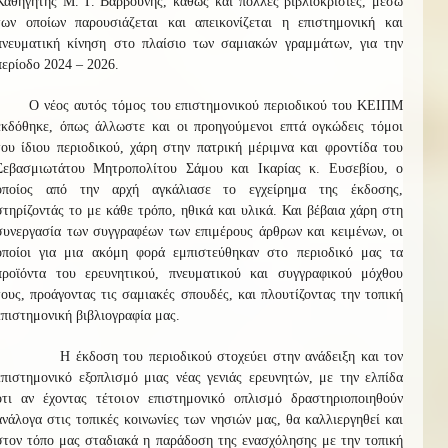
Καθηγητής Μ. Γ. Βαρβούνης, καθώς και πολλές βιβλιοκρισίες, μέσω
των οποίων παρουσιάζεται και απεικονίζεται η επιστημονική και
πνευματική κίνηση στο πλαίσιο των σαμιακών γραμμάτων, για την
περίοδο 2024 – 2026.
Ο νέος αυτός τόμος του επιστημονικού περιοδικού του ΚΕΙΠΜ
εκδόθηκε, όπως άλλωστε και οι προηγούμενοι επτά ογκώδεις τόμοι
του ίδιου περιοδικού, χάρη στην πατρική μέριμνα και φροντίδα του
Σεβασμιωτάτου Μητροπολίτου Σάμου και Ικαρίας κ. Ευσεβίου, ο
οποίος από την αρχή αγκάλιασε το εγχείρημα της έκδοσης,
στηρίζοντάς το με κάθε τρόπο, ηθικά και υλικά. Και βέβαια χάρη στη
συνεργασία των συγγραφέων των επιμέρους άρθρων και κειμένων, οι
οποίοι για μια ακόμη φορά εμπιστεύθηκαν στο περιοδικό μας τα
προϊόντα του ερευνητικού, πνευματικού και συγγραφικού μόχθου
τους, προάγοντας τις σαμιακές σπουδές, και πλουτίζοντας την τοπική
επιστημονική βιβλιογραφία μας.
Η έκδοση του περιοδικού στοχεύει στην ανάδειξη και τον
επιστημονικό εξοπλισμό μιας νέας γενιάς ερευνητών, με την ελπίδα
ότι αν έχοντας τέτοιον επιστημονικό οπλισμό δραστηριοποιηθούν
ανάλογα στις τοπικές κοινωνίες των νησιών μας, θα καλλιεργηθεί και
στον τόπο μας σταδιακά η παράδοση της ενασχόλησης με την τοπική