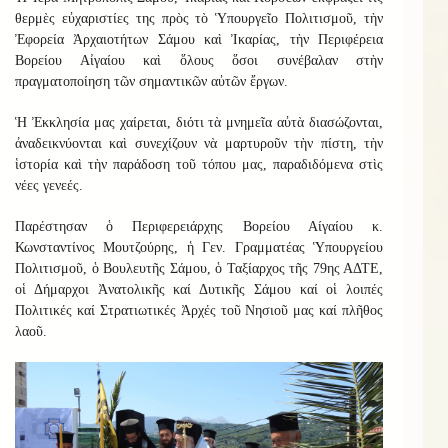
θερμὲς εὐχαριστίες της πρὸς τὸ Ὑπουργεῖο Πολιτισμοῦ, τὴν
Ἐφορεία Ἀρχαιοτήτων Σάμου καὶ Ἰκαρίας, τὴν Περιφέρεια
Βορείου Αἰγαίου καὶ ὅλους ὅσοι συνέβαλαν στὴν
πραγματοποίηση τῶν σημαντικῶν αὐτῶν ἔργων.
Ἡ Ἐκκλησία μας χαίρεται, διότι τὰ μνημεῖα αὐτὰ διασώζονται,
ἀναδεικνύονται καὶ συνεχίζουν νὰ μαρτυροῦν τὴν πίστη, τὴν
ἱστορία καὶ τὴν παράδοση τοῦ τόπου μας, παραδιδόμενα στὶς
νέες γενεές.
Παρέστησαν
ὁ Περιφερειάρχης Βορείου Αίγαίου κ.
Κωνσταντίνος Μουτζούρης, ἡ Γεν. Γραμματέας Ὑπουργείου
Πολιτισμοῦ, ὁ Βουλευτῆς Σάμου, ὁ Ταξίαρχος τῆς 79ης ΑΔΤΕ,
οἱ Δήμαρχοι Ἀνατολικῆς καί Δυτικῆς Σάμου καί οἱ λοιπές
Πολιτικές καί Στρατιωτικές Ἀρχές τοῦ Νησιοῦ μας καί πλῆθος
λαοῦ.