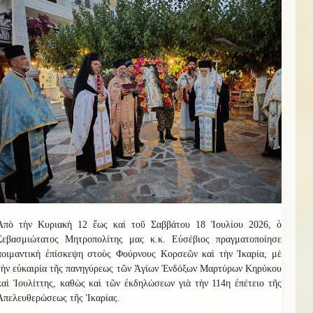
Ἀπὸ τὴν Κυριακὴ 12 ἕως καὶ τοῦ Σαββάτου 18 Ἰουλίου 2026, ὁ
Σεβασμιώτατος Μητροπολίτης μας κ.κ. Εὐσέβιος πραγματοποίησε
ποιμαντικὴ ἐπίσκεψη στοὺς Φούρνους Κορσεῶν καὶ τὴν Ἰκαρία, μὲ
τὴν εὐκαιρία τῆς πανηγύρεως τῶν Ἁγίων Ἐνδόξων Μαρτύρων Κηρύκου
καὶ Ἰουλίττης, καθὼς καὶ τῶν ἐκδηλώσεων γιὰ τὴν 114η ἐπέτειο τῆς
Ἀπελευθερώσεως τῆς Ἰκαρίας.