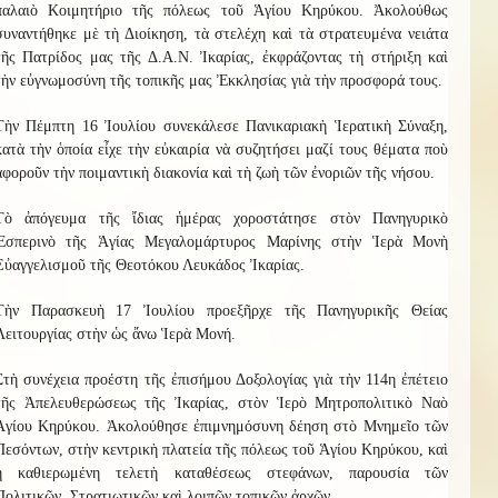
παλαιὸ Κοιμητήριο τῆς πόλεως τοῦ Ἁγίου Κηρύκου. Ἀκολούθως
συναντήθηκε μὲ τὴ Διοίκηση, τὰ στελέχη καὶ τὰ στρατευμένα νειάτα
τῆς Πατρίδος μας τῆς Δ.Α.Ν. Ἰκαρίας, ἐκφράζοντας τὴ στήριξη καὶ
τὴν εὐγνωμοσύνη τῆς τοπικῆς μας Ἐκκλησίας γιὰ τὴν προσφορά τους.
Τὴν Πέμπτη 16 Ἰουλίου συνεκάλεσε Πανικαριακὴ Ἱερατικὴ Σύναξη,
κατὰ τὴν ὁποία εἶχε τὴν εὐκαιρία νὰ συζητήσει μαζί τους θέματα ποὺ
ἀφοροῦν τὴν ποιμαντικὴ διακονία καὶ τὴ ζωὴ τῶν ἐνοριῶν τῆς νήσου.
Τὸ ἀπόγευμα τῆς ἴδιας ἡμέρας χοροστάτησε στὸν Πανηγυρικὸ
Ἑσπερινὸ τῆς Ἁγίας Μεγαλομάρτυρος Μαρίνης στὴν Ἱερὰ Μονὴ
Εὐαγγελισμοῦ τῆς Θεοτόκου Λευκάδος Ἰκαρίας.
Τὴν Παρασκευὴ 17 Ἰουλίου προεξῆρχε τῆς Πανηγυρικῆς Θείας
Λειτουργίας στὴν ὡς ἄνω Ἱερὰ Μονή.
Στὴ συνέχεια προέστη τῆς ἐπισήμου Δοξολογίας γιὰ τὴν 114η ἐπέτειο
τῆς Ἀπελευθερώσεως τῆς Ἰκαρίας, στὸν Ἱερὸ Μητροπολιτικὸ Ναὸ
Ἁγίου Κηρύκου. Ἀκολούθησε ἐπιμνημόσυνη δέηση στὸ Μνημεῖο τῶν
Πεσόντων, στὴν κεντρικὴ πλατεία τῆς πόλεως τοῦ Ἁγίου Κηρύκου, καὶ
ἡ καθιερωμένη τελετὴ καταθέσεως στεφάνων, παρουσία τῶν
Πολιτικῶν, Στρατιωτικῶν καὶ λοιπῶν τοπικῶν ἀρχῶν.