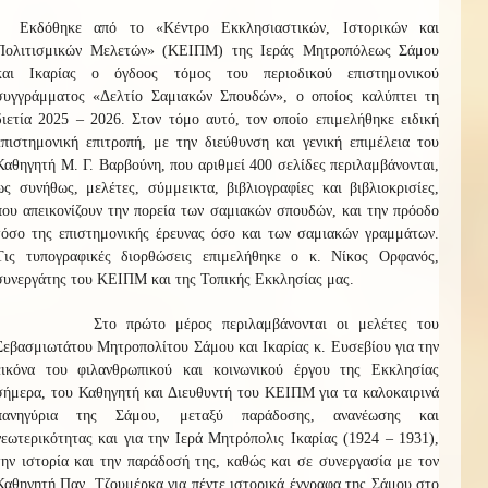
Εκδόθηκε από το «Κέντρο Εκκλησιαστικών, Ιστορικών και
Πολιτισμικών Μελετών» (ΚΕΙΠΜ) της Ιεράς Μητροπόλεως Σάμου
και Ικαρίας ο όγδοος τόμος του περιοδικού επιστημονικού
συγγράμματος «Δελτίο Σαμιακών Σπουδών», ο οποίος καλύπτει τη
διετία 2025 – 2026. Στον τόμο αυτό, τον οποίο επιμελήθηκε ειδική
επιστημονική επιτροπή, με την διεύθυνση και γενική επιμέλεια του
Καθηγητή Μ. Γ. Βαρβούνη, που αριθμεί 400 σελίδες περιλαμβάνονται,
ως συνήθως, μελέτες, σύμμεικτα, βιβλιογραφίες και βιβλιοκρισίες,
που απεικονίζουν την πορεία των σαμιακών σπουδών, και την πρόοδο
τόσο της επιστημονικής έρευνας όσο και των σαμιακών γραμμάτων.
Τις τυπογραφικές διορθώσεις επιμελήθηκε ο κ. Νίκος Ορφανός,
συνεργάτης του ΚΕΙΠΜ και της Τοπικής Εκκλησίας μας.
Στο πρώτο μέρος περιλαμβάνονται οι μελέτες του
Σεβασμιωτάτου Μητροπολίτου Σάμου και Ικαρίας κ. Ευσεβίου για την
εικόνα του φιλανθρωπικού και κοινωνικού έργου της Εκκλησίας
σήμερα, του Καθηγητή και Διευθυντή του ΚΕΙΠΜ για τα καλοκαιρινά
πανηγύρια της Σάμου, μεταξύ παράδοσης, ανανέωσης και
νεωτερικότητας και για την Ιερά Μητρόπολις Ικαρίας (1924 – 1931),
την ιστορία και την παράδοσή της, καθώς και σε συνεργασία με τον
Καθηγητή Παν. Τζουμέρκα για π
έντε ιστορικά έγγραφα της Σάμου στο