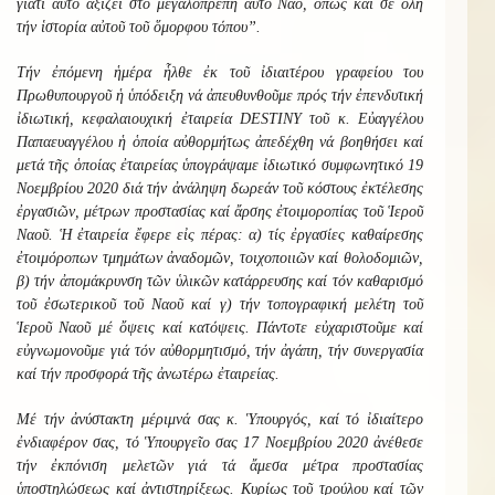
γιατί αὐτό ἀξίζει στό μεγαλοπρεπή αὐτό Ναό, ὅπως καί σέ ὅλη
τήν ἱστορία αὐτοῦ τοῦ ὅμορφου τόπου”.
Τήν ἐπόμενη ἡμέρα ἧλθε ἐκ τοῦ ἰδιαιτέρου γραφείου του
Πρωθυπουργοῦ ἡ ὑπόδειξη νά ἀπευθυνθοῦμε πρός τήν ἐπενδυτική
ἰδιωτική, κεφαλαιουχική ἐταιρεία
DESTINY
τοῦ κ. Εὐαγγέλου
Παπαευαγγέλου ἡ ὁποία αὐθορμήτως ἀπεδέχθη νά βοηθήσει καί
μετά τῆς ὁποίας ἐταιρείας ὑπογράψαμε ἰδιωτικό συμφωνητικό 19
Νοεμβρίου 2020 διά τήν ἀνάληψη δωρεάν τοῦ κόστους ἐκτέλεσης
ἐργασιῶν, μέτρων προστασίας καί ἄρσης ἐτοιμοροπίας τοῦ Ἱεροῦ
Ναοῦ. Ἡ ἐταιρεία ἔφερε εἰς πέρας: α) τίς ἐργασίες καθαίρεσης
ἐτοιμόροπων τμημάτων ἀναδομῶν, τοιχοποιιῶν καί θολοδομιῶν,
β) τήν ἀπομάκρυνση τῶν ὑλικῶν κατάρρευσης καί τόν καθαρισμό
τοῦ ἐσωτερικοῦ τοῦ Ναοῦ καί γ) τήν τοπογραφική μελέτη τοῦ
Ἱεροῦ Ναοῦ μέ ὄψεις καί κατόψεις. Πάντοτε εὐχαριστοῦμε καί
εὐγνωμονοῦμε γιά τόν αὐθορμητισμό, τήν ἀγάπη, τήν συνεργασία
καί τήν προσφορά τῆς ἀνωτέρω ἐταιρείας.
Μέ τήν ἀνύστακτη μέριμνά σας κ. Ὑπουργός, καί τό ἰδιαίτερο
ἐνδιαφέρον σας, τό Ὑπουργεῖο σας 17 Νοεμβρίου 2020 ἀνέθεσε
τήν ἐκπόνιση μελετῶν γιά τά ἄμεσα μέτρα προστασίας
ὑποστηλώσεως καί ἀντιστηρίξεως. Κυρίως τοῦ τρούλου καί τῶν