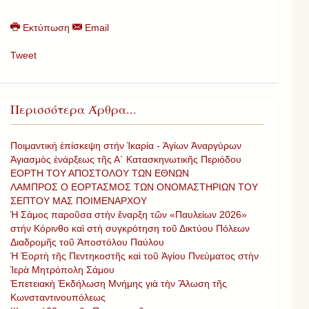
Εκτύπωση
Email
Tweet
Περισσότερα Άρθρα...
Ποιμαντική ἐπίσκεψη στήν Ἰκαρία - Ἁγίων Ἀναργύρων
Ἀγιασμὸς ἐνάρξεως τῆς Α΄ Κατασκηνωτικῆς Περιόδου
ΕΟΡΤΗ ΤΟΥ ΑΠΟΣΤΟΛΟΥ ΤΩΝ ΕΘΝΩΝ
ΛΑΜΠΡΟΣ Ο ΕΟΡΤΑΣΜΟΣ ΤΩΝ ΟΝΟΜΑΣΤΗΡΙΩΝ ΤΟΥ
ΣΕΠΤΟΥ ΜΑΣ ΠΟΙΜΕΝΑΡΧΟΥ
Ἡ Σάμος παροῦσα στὴν ἔναρξη τῶν «Παυλείων 2026»
στήν Κόρινθο καὶ στὴ συγκρότηση τοῦ Δικτύου Πόλεων
Διαδρομῆς τοῦ Ἀποστόλου Παύλου
Ἡ Ἑορτὴ τῆς Πεντηκοστῆς καὶ τοῦ Ἁγίου Πνεύματος στὴν
Ἱερὰ Μητρόπολη Σάμου
Ἐπετειακὴ Ἐκδήλωση Μνήμης γιὰ τὴν Ἄλωση τῆς
Κωνσταντινουπόλεως