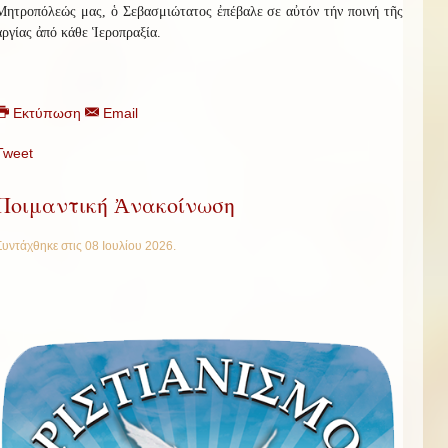
Μητροπόλεώς μας, ὁ Σεβασμιώτατος ἐπέβαλε σε αὐτόν τήν ποινή τῆς
ἀργίας ἀπό κάθε Ἱεροπραξία.
Εκτύπωση
Email
Tweet
Ποιμαντική Ἀνακοίνωση
Συντάχθηκε στις
08 Ιουλίου 2026
.