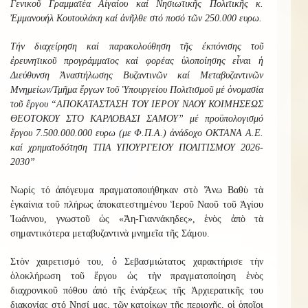
Γενικοῦ Γραμματέα Αἰγαίου καί Νησιωτικῆς Πολιτικῆς κ.
Ἐμμανουήλ Κουτουλάκη καί ἀνῆλθε στό ποσό τῶν 250.000 ευρω.
Τήν διαχείρηση καί παρακολούθηση τῆς ἐκπόνισης τοῦ
ἐρευνητικοῦ προγράμματος καί φορέας ὑλοποίησης εἶναι ἡ
Διεύθυνση Ἀναστήλωσης Βυζαντινῶν καί Μεταβυζαντινῶν
Μνημείων/Τμῆμα ἔργων τοῦ Ὑπουργείου Πολιτισμοῦ μέ ὁνομασία
τοῦ ἔργου “ΑΠΟΚΑΤΑΣΤΑΣΗ ΤΟΥ ΙΕΡΟΥ ΝΑΟΥ ΚΟΙΜΗΣΕΩΣ
ΘΕΟΤΟΚΟΥ ΣΤΟ ΚΑΡΛΟΒΑΣΙ ΣΑΜΟΥ” μέ προϋπολογισμό
ἔργου 7.500.000.000 ευρω (με Φ.Π.Α.) ἀνάδοχο ΟΚΤΑΝΑ Α.Ε.
καί χρηματοδότηση ΤΠΑ ΥΠΟΥΡΓΕΙΟΥ ΠΟΛΙΤΙΣΜΟΥ 2026-
2030”
Νωρίς
τό ἀπόγευμα
πραγματοποιήθηκαν στὸ Ἄνω Βαθὺ τὰ
ἐγκαίνια τοῦ πλήρως ἀποκατ
ε
στ
η
μένου Ἱεροῦ Ναοῦ τ
οῦ
Ἁγίου
Ἰωάννου
, γνωστοῦ ὡς «Ἀη-Γιαννάκηδες», ἑνὸς ἀπὸ τὰ
σημαντικότερα μεταβυζαντινὰ μνημεῖα τῆς Σάμου.
Στὸν χαιρετισμό του, ὁ Σεβασμιώτατος χαρακτήρισε τὴν
ὁλοκλήρωση τοῦ ἔργου ὡς τὴν πραγματοποίηση ἑνὸς
διαχρονικοῦ πόθου
ἀπό
τῆς ἑνάρξεως τῆς Ἀρχιερατικῆς του
διακονίας στό Νησί μας,
τῶν κατοίκων τῆς περιοχῆς, οἱ ὁποῖοι