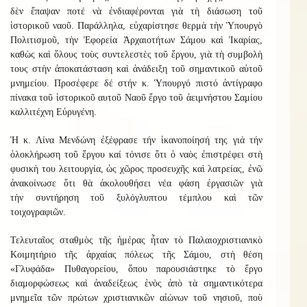
δὲν ἔπαψαν ποτέ νὰ ἐνδιαφέρονται γιὰ τὴ διάσωση τοῦ
ἱστορικοῦ ναοῦ. Παράλληλα, εὐχαρίστησε θερμὰ τὴν Ὑπουργὸ
Πολιτισμοῦ, τὴν Ἐφορεία Ἀρχαιοτήτων Σάμου καὶ Ἰκαρίας,
καθὼς καὶ ὅλους τοὺς συντελεστὲς τοῦ ἔργου, γιὰ τὴ συμβολὴ
τους στὴν ἀποκατάσταση καὶ ἀνάδειξη τοῦ σημαντικοῦ αὐτοῦ
μνημείου.
Προσέφερε δέ στήν κ. Ὑπουργό πιστό ἀντίγραφο
πίνακα τοῦ ἱστορικοῦ αυτοῦ Ναοῦ ἔργο τοῦ ἀειμνήστου Σαμίου
καλλιτέχνη Εὐρυγένη.
Ἡ κ. Λίνα Μενδώνη
ἐξέφρασε
τήν ἱκανοποίησή της γιά τήν
ὁλοκλήρωση
τοῦ ἔργου
καί
τόνισε
ὅτι ὁ ναὸς ἐπιστρέφει στὴ
φυσικὴ του λειτουργία, ὡς χ
ῶ
ρος προσευχῆς καὶ λατρείας, ἐνῶ
ἀνακοίνωσε ὅτι θὰ ἀκολουθήσει νέα φάση ἐργασιῶν γιὰ
τὴ
ν
συντήρηση τοῦ ξυλόγλυπτου τέμπλου καὶ τῶν
τοιχογραφιῶν.
Τελευταῖος σταθμὸς τῆς ἡμέρας ἦταν τὸ Παλαιοχριστιανικὸ
Κοιμητήριο τῆς ἀρχαίας πόλεως τῆς Σάμου, στὴ θέση
«Γλυφάδα» Πυθαγορείου, ὅπου παρουσιάστηκε τὸ ἔργο
διαμορφώσεως καὶ ἀναδείξεως ἑνὸς ἀπὸ τὰ σημαντικότερα
μνημεῖα τῶν πρώτων χριστιανικῶν αἰώνων τοῦ νησιοῦ, ποὺ