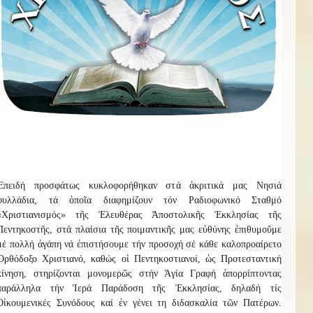
Ἐπειδή προσφάτως κυκλοφορήθηκαν στά ἀκριτικά μας Νησιά
φυλλάδια, τά ὁποῖα διαφημίζουν τόν Ραδιοφωνικό Σταθμό
«Χριστιανισμός» τῆς Ἐλευθέρας Ἀποστολικῆς Ἐκκλησίας τῆς
Πεντηκοστῆς, στά πλαίσια τῆς ποιμαντικῆς μας εὐθύνης ἐπιθυμοῦμε
μέ πολλή ἀγάπη νά ἐπιστήσουμε τήν προσοχή σέ κάθε καλοπροαίρετο
Ὀρθόδοξο Χριστιανό, καθώς οἱ Πεντηκοστιανοί, ὡς Προτεσταντική
κίνηση, στηρίζονται μονομερῶς στήν Ἁγία Γραφή ἀπορρίπτοντας
παράλληλα τήν Ἱερά Παράδοση τῆς Ἐκκλησίας, δηλαδή τίς
Οἰκουμενικές Συνόδους καί ἐν γένει τη διδασκαλία τῶν Πατέρων.