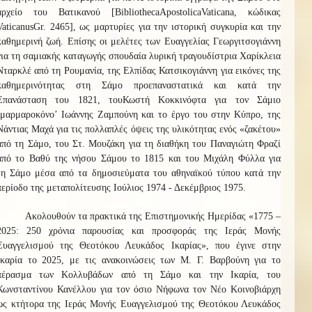
αρχείο του Βατικανού
[
Bibliotheca
Apostolica
Vaticana
, κώδικας
Vaticanus
Gr
. 2465], ως μαρτυρίες για την ιστορική συγκυρία και την
καθημερινή ζωή. Επίσης οι μελέτες των Ευαγγελίας Γεωργιτσογιάννη
για τη σαμιακής καταγωγής σπουδαία λυρική τραγουδίστρια Χαρίκλεια
Νταρκλέ από τη Ρουμανία, της Ελπίδας Κατσικογιάννη για ε
ικόνες της
καθημερινότητας στη Σάμο προεπαναστατικά και κατά την
Επανάσταση του 1821, του
Κωστή Κοκκινόφτα για τον Σάμιο
‘μαρμαροκόνο’ Ιωάννης Ζαμπούνη και το έργο του στην Κύπρο, της
Νάντιας Μαχά για τις πολλαπλές όψεις της υλικότητας ενός «ζακέτου»
από τη Σάμο, του Στ. Μουζάκη για τη
διαθήκη του Παναγιώτη Φραζί
από το Βαθύ της νήσου Σάμου το 1815 και του Μιχάλη Φύλλα για
τη
Σάμο μέσα από τα δημοσιεύματα του αθηναϊκού τύπου κατά την
περίοδο της μεταπολίτευσης Ιούλιος 1974 - Δεκέμβριος 1975.
Ακολουθούν τα πρακτικά της Επιστημονικής Ημερίδας «1775 –
2025: 250 χρόνια παρουσίας και προσφοράς της Ιεράς Μονής
Ευαγγελισμού της Θεοτόκου Λευκάδος Ικαρίας», που έγινε στην
Ικαρία το 2025, με τις ανακοινώσεις των Μ. Γ. Βαρβούνη για το
πέρασμα των Κολλυβάδων από τη Σάμο και την Ικαρία, του
Κωνσταντίνου Κανέλλου για τον όσιο Νήφωνα τον Νέο Κοινοβιάρχη
ως κτήτορα της Ιεράς Μονής Ευαγγελισμού της Θεοτόκου Λευκάδος