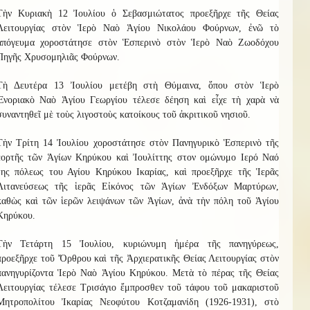
Τὴν Κυριακὴ 12 Ἰουλίου ὁ Σεβασμιώτατος προεξῆρχε τῆς Θείας
Λειτουργίας στὸν Ἱερὸ Ναὸ Ἁγίου Νικολάου Φούρνων, ἐνῶ τὸ
ἀπόγευμα χοροστάτησε στὸν Ἑσπερινὸ στὸν Ἱερὸ Ναὸ Ζωοδόχου
Πηγῆς Χρυσομηλιᾶς Φούρνων.
Τὴ Δευτέρα 13 Ἰουλίου μετέβη στὴ Θύμαινα, ὅπου στὸν Ἱερὸ
Ἐνοριακὸ Ναὸ Ἁγίου Γεωργίου τέλεσε δέηση καὶ εἶχε τὴ χαρὰ νὰ
συναντηθεῖ μὲ τοὺς λιγοστοὺς κατοίκους τοῦ ἀκριτικοῦ νησιοῦ.
Τὴν Τρίτη 14 Ἰουλίου χοροστάτησε στὸν Πανηγυρικὸ Ἑσπερινὸ τῆς
ἑορτῆς τῶν Ἁγίων Κηρύκου καὶ Ἰουλίττης στον ομώνυμο Ιερό Ναό
της πόλεως του Αγίου Κηρύκου Ικαρίας, καὶ προεξῆρχε τῆς Ἱερᾶς
Λιτανεύσεως τῆς ἱερᾶς Εἰκόνος τῶν Ἁγίων Ἐνδόξων Μαρτύρων,
καθὼς καὶ τῶν ἱερῶν λειψάνων τῶν Ἁγίων, ἀνὰ τὴν πόλη τοῦ Ἁγίου
Κηρύκου.
Τὴν Τετάρτη 15 Ἰουλίου, κυριώνυμη ἡμέρα τῆς πανηγύρεως,
προεξῆρχε τοῦ Ὄρθρου καὶ τῆς Ἀρχιερατικῆς Θείας Λειτουργίας στὸν
πανηγυρίζοντα Ἱερὸ Ναὸ Ἁγίου Κηρύκου. Μετὰ τὸ πέρας τῆς Θείας
Λειτουργίας τέλεσε Τρισάγιο ἔμπροσθεν τοῦ τάφου τοῦ μακαριστοῦ
Μητροπολίτου Ἰκαρίας Νεοφύτου Κοτζαμανίδη (1926-1931), στὸ