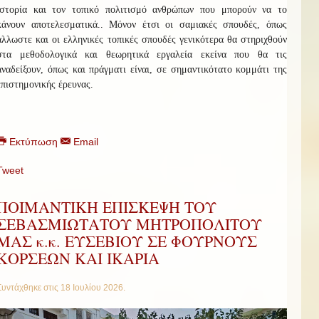
ιστορία και τον τοπικό πολιτισμό ανθρώπων που μπορούν να το
κάνουν αποτελεσματικά.. Μόνον έτσι οι σαμιακές σπουδές, όπως
άλλωστε και οι ελληνικές τοπικές σπουδές γενικότερα θα στηριχθούν
στα μεθοδολογικά και θεωρητικά εργαλεία εκείνα που θα τις
αναδείξουν, όπως και πράγματι είναι, σε σημαντικότατο κομμάτι της
επιστημονικής έρευνας.
Εκτύπωση
Email
Tweet
ΠΟΙΜΑΝΤΙΚΗ ΕΠΙΣΚΕΨΗ ΤΟΥ
ΣΕΒΑΣΜΙΩΤΑΤΟΥ ΜΗΤΡΟΠΟΛΙΤΟΥ
ΜΑΣ κ.κ. ΕΥΣΕΒΙΟΥ ΣΕ ΦΟΥΡΝΟΥΣ
ΚΟΡΣΕΩΝ ΚΑΙ ΙΚΑΡΙΑ
Συντάχθηκε στις
18 Ιουλίου 2026
.