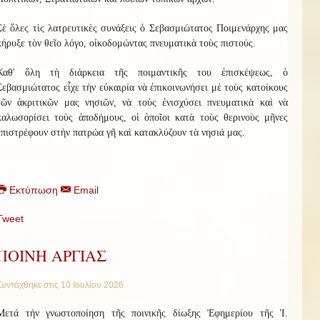
Σὲ ὅλες τὶς λατρευτικὲς συνάξεις ὁ Σεβασμιώτατος Ποιμενάρχης μας
κήρυξε τὸν θεῖο λόγο, οἰκοδομώντας πνευματικὰ τοὺς πιστούς.
Καθ' ὅλη τὴ διάρκεια τῆς ποιμαντικῆς του ἐπισκέψεως, ὁ
Σεβασμιώτατος εἶχε τὴν εὐκαιρία νὰ ἐπικοινωνήσει μὲ τοὺς κατοίκους
τῶν ἀκριτικῶν μας νησιῶν, νὰ τοὺς ἐνισχύσει πνευματικὰ καὶ νὰ
καλωσορίσει τοὺς ἀποδήμους, οἱ ὁποῖοι κατὰ τοὺς θερινοὺς μῆνες
ἐπιστρέφουν στὴν πατρώα γῆ καὶ κατακλύζουν τὰ νησιά μας.
Εκτύπωση
Email
Tweet
ΠΟΙΝΗ ΑΡΓΙΑΣ
Συντάχθηκε στις
10 Ιουλίου 2026
.
Μετά τήν γνωστοποίηση τῆς ποινικῆς δίωξης Ἐφημερίου τῆς Ἱ.