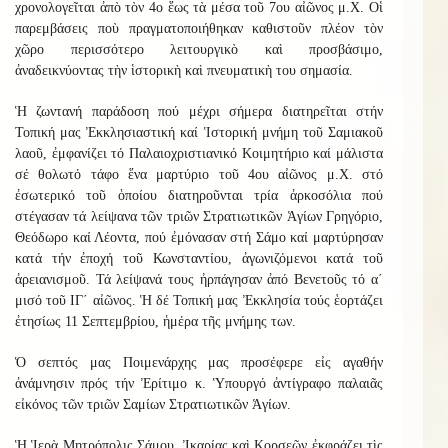
χρονολογεῖται ἀπὸ τὸν 4ο ἕως τὰ μέσα τοῦ 7ου αἰῶνος μ.Χ. Οἱ
παρεμβάσεις ποὺ πραγματοποιήθηκαν καθιστοῦν πλέον τὸν
χ
ῶ
ρο περισσότερο λειτουργικὸ καὶ προσβάσιμο,
ἀναδεικνύοντας τὴν ἱστορικὴ καὶ πνευματικὴ του σημασία.
Ἡ ζωντανή παράδοση πού μέχρι σήμερα διατηρεῖται στήν
Τοπική μας Ἐκκλησιαστική καί Ἱστορική μνήμη τοῦ Σαμιακοῦ
λαοῦ, ἐμφανίζει τό Παλαιοχριστιανικό Κοιμητήριο καί μάλιστα
σέ θολωτό τάφο ἕνα μαρτύριο τοῦ 4ου αἰῶνος μ.Χ. στό
ἐσωτερικό τοῦ ὁποίου διατηροῦνται τρία ἀρκοσόλια πού
στέγασαν τά λείψανα τῶν τριῶν Στρατιωτικῶν Ἁγίων Γρηγόριο,
Θεόδωρο καί Λέοντα, πού ἐμόνασαν στή Σάμο καί μαρτύρησαν
κατά τήν ἐποχή τοῦ Κωνσταντίου, ἀγωνιζόμενοι κατά τοῦ
ἀρειανισμοῦ. Τά λείψανά τους ἠρπάγησαν ἀπό Βενετοῦς τό α΄
μισό τοῦ ΙΓ΄ αἰῶνος. Ἡ δέ Τοπική μας Ἐκκλησία τούς ἑορτάζει
ἐτησίως 11 Σεπτεμβρίου, ἡμέρα τῆς μνήμης των.
Ὁ σεπτός μας Ποιμενάρχης μας προσέφερε εἰς αγαθήν
ἀνάμνησιν πρός τήν Ἐρίτιμο κ. Ὑπουργό ἀντίγραφο παλαιᾶς
εἰκόνος τῶν τριῶν Σαμίων Στρατιωτικῶν Ἁγίων.
Ἡ Ἱερὰ Μητρόπολις Σάμου, Ἰκαρίας καὶ Κορσεῶν ἐκφράζει τὶς