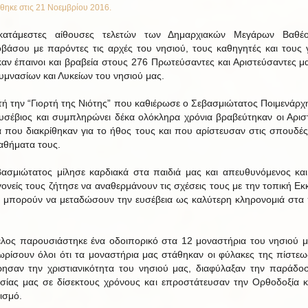
θηκε στις
21 Νοεμβρίου 2016
.
 κατάμεστες αίθουσες τελετών των Δημαρχιακών Μεγάρων Βαθέο
βάσου με παρόντες τις αρχές του νησιού, τους καθηγητές και τους γ
αν έπαινοι και βραβεία στους 276 Πρωτεύσαντες και Αριστεύσαντες μ
υμνασίων και Λυκείων του νησιού μας.
τή την “Γιορτή της Νιότης” που καθιέρωσε ο Σεβασμιώτατος Ποιμενάρχ
Ευσέβιος και συμπληρώνει δέκα ολόκληρα χρόνια βραβεύτηκαν οι Αρισ
ά που διακρίθηκαν για το ήθος τους και που αρίστευσαν στις σπουδές
αθήματα τους.
ασμιώτατος μίλησε καρδιακά στα παιδιά μας και απευθυνόμενος κα
γονείς τους ζήτησε να αναθερμάνουν τις σχέσεις τους με την τοπική Εκ
α μπορούν να μεταδώσουν την ευσέβεια ως καλύτερη κληρονομιά στα 
έλος παρουσιάστηκε ένα οδοιπορικό στα 12 μοναστήρια του νησιού μ
ωρίσουν όλοι ότι τα μοναστήρια μας στάθηκαν οι φύλακες της πίστεω
ρησαν την χριστιανικότητα του νησιού μας, διαφύλαξαν την παράδο
σίας μας σε δίσεκτους χρόνους και επροστάτευσαν την Ορθοδοξία κ
ισμό.