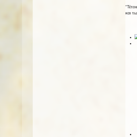
“Τέτο
και τ