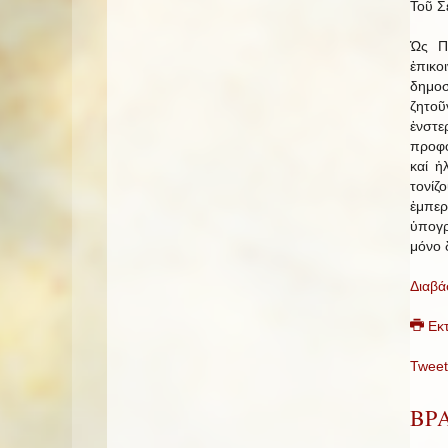
Τοῦ Σ
Ὡς Π
ἐπικο
δημοσ
ζητοῦ
ἐνστε
προφο
καί ἠ
τονί
ἐμπε
ὑπογρ
μόνο 
Διαβά
Εκ
Tweet
ΒΡ