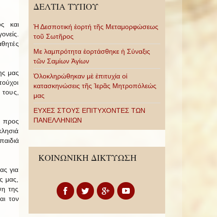
ΔΕΛΤΙΑ ΤΥΠΟΥ
ς και
Ἡ Δεσποτική ἑορτή τῆς Μεταμορφώσεως
ονείς.
τοῦ Σωτῆρος
αθητές
Με λαμπρότητα ἑορτάσθηκε ἡ Σύναξις
τῶν Σαμίων Ἁγίων
ης μας
Ὁλοκληρώθηκαν μὲ ἐπιτυχία οἱ
τούχοι
κατασκηνώσεις τῆς Ἱερᾶς Μητροπόλεώς
 τους,
μας
ΕΥΧΕΣ ΣΤΟΥΣ ΕΠΙΤΥΧΟΝΤΕΣ ΤΩΝ
ΠΑΝΕΛΛΗΝΙΩΝ
ι προς
κλησιά
παιδιά
ΚΟΙΝΩΝΙΚΗ ΔΙΚΤΥΩΣΗ
ας για
ς μας,
ση της
αι τον