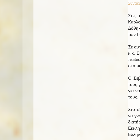
Συντάχ
Στις
Καρλο
Δόθηκ
των Γ
Σε αυ
κ.κ. 
παιδι
στα μ
Ο Σεβ
τους 
για ν
τους.
Στο τ
να γν
διατή
Εκκλη
Ελλην