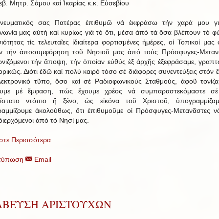
εβ. Μητρ. Σάμου καί Ἰκαρίας κ.κ. Εὐσεβίου
νευματικός σας Πατέρας ἐπιθυμῶ νά ἐκφράσω τήν χαρά μου γι
ινωνία μας αὐτή καί κυρίως γιά τό ὅτι, μέσα ἀπό τά ὅσα βλέπουν τό φ
ιότητας τίς τελευταῖες ἰδιαίτερα φορτισμένες ἡμέρες, οἱ Τοπικοί μας 
ν τήν ἀποσυμφόρηση τοῦ Νησιοῦ μας ἀπό τούς Πρόσφυγες-Μεταν
ρνιζόμενοι τήν ἄποψη, τήν ὁποίαν εὐθύς ἐξ ἀρχῆς ἐξεφράσαμε, γραπτ
ρικῶς. Διότι ἐδῶ καί πολύ καιρό τόσο σέ διάφορες συνεντεύξεις στόν 
λεκτρονικό τῦπο, ὅσο καί σέ Ραδιοφωνικούς Σταθμούς, ἀφοῦ τονίζα
ζουμε μέ ἔμφαση, πώς ἔχουμε χρέος νά συμπαραστεκόμαστε σέ
ρίστατο ντόπιο ἤ ξένο, ὡς εἰκόνα τοῦ Χριστοῦ, ὑπογραμμίζαμ
αμμίζουμε ἀκολούθως, ὅτι ἐπιθυμοῦμε οἱ Πρόσφυγες-Μετανᾶστες νά
διερχόμενοι ἀπό τό Νησί μας.
στε Περισσότερα
τύπωση
Email
ΑΒΕΥΣΗ ΑΡΙΣΤΟΥΧΩΝ