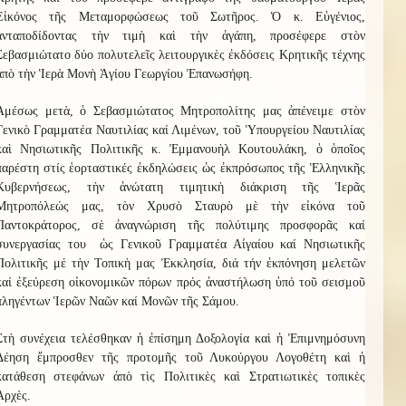
Εἰκόνος τῆς Μεταμορφώσεως τοῦ Σωτῆρος. Ὁ κ. Εὐγένιος,
ἀνταποδίδοντας τὴν τιμὴ καὶ τὴν ἀγάπη, προσέφερε στὸν
Σεβασμιώτατο δύο πολυτελεῖς λειτουργικὲς ἐκδόσεις Κρητικῆς τέχνης
ἀπὸ τὴν Ἱερὰ Μονὴ Ἁγίου Γεωργίου Ἐπανωσήφη.
Ἀμέσως μετὰ, ὁ Σεβασμιώτατος Μητροπολίτης μας ἀπένειμε στὸν
Γενικὸ Γραμματέα Ναυτιλίας καί Λιμένων, τοῦ Ὑπουργείου Ναυτιλίας
καὶ Νησιωτικῆς Πολιτικῆς κ. Ἐμμανουὴλ Κουτουλάκη, ὁ ὁποῖος
παρέστη στίς ἑορταστικές ἐκδηλώσεις ὡς ἐκπρόσωπος τῆς Ἑλληνικῆς
Κυβερνήσεως, τὴν ἀνώτατη τιμητικὴ διάκριση τῆς Ἱερᾶς
Μητροπόλεώς μας, τὸν Χρυσὸ Σταυρὸ μὲ τὴν εἰκόνα τοῦ
Παντοκράτορος, σὲ ἀναγνώριση τῆς πολύτιμης προσφορᾶς καί
συνεργασίας του ὡς Γενικοῦ Γραμματέα Αἰγαίου καί Νησιωτικῆς
Πολιτικῆς μέ τὴν Τοπικὴ μας Ἐκκλησία, διά τήν ἐκπόνηση μελετῶν
καί ἐξεύρεση οἰκονομικῶν πόρων πρός ἀναστήλωση ὑπό τοῦ σεισμοῦ
πληγέντων Ἱερῶν Ναῶν καί Μονῶν τῆς Σάμου.
Στὴ συνέχεια τελέσθηκαν ἡ ἐπίσημη Δοξολογία καὶ ἡ Ἐπιμνημόσυνη
Δέηση ἔμπροσθεν τῆς προτομῆς τοῦ Λυκούργου Λογοθέτη καὶ ἡ
κατάθεση στεφάνων ἀπὸ τὶς Πολιτικὲς καὶ Στρατιωτικὲς τοπικὲς
Ἀρχὲς.