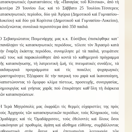
κατασκηνωτικὲς ἐγκαταστάσεις τῆς «Παναγίας τοῦ Κότσικα», ἀπὸ τὴ
Δευτέρα 29 Ἰουνίου ἕως καὶ τὸ Σάββατο 25 Ἰουλίου.
Τ
έσσερ
ε
ις
κατασκηνωτικὲς περίοδοι, δύο γιὰ
Ἀ
γόρια (Δημοτικοῦ καὶ Γυμνασίου–
Λυκείου) καὶ δύο γιὰ
Κ
ορίτσια (Δημοτικοῦ καὶ Γυμνασίου–Λυκείου),
φιλοξενώντας συνολικὰ περισσότερα ἀπὸ
3
50 παιδιά.
Ὁ Σεβασμιώτατος Ποιμενάρχης μας κ.κ. Εὐσέβιος ἐπισκέφθηκε κατ
’
ἐπανάληψιν τὶς κατασκηνωτικὲς περιόδους, τέλεσε τὸν Ἁγιασμὸ κατὰ
τὴν ἔναρξη ἑκάστης περιόδου, συνομίλησε μὲ τὰ παιδιά, γευμάτισε
μαζί τους καὶ παρακολούθησε ἀπὸ κοντὰ τὸ καθημερινὸ πρόγραμμα
τῆς κατασκήνωσης, τὴ λατρευτικὴ ζωή, τὶς πνευματικὲς συνάξεις, τὰ
παιδαγωγικὰ προγράμματα καὶ τὶς ποικίλες ψυχαγωγικὲς
δραστηριότητες.
Ἐξέφρασε δὲ τὴν πατρική του χαρὰ καὶ ἱκανοποίηση,
διαπιστώνοντας τὸ ὄμορφο κλίμα πίστεως, προσευχῆς, συνεργασίας,
δημιουργίας καὶ γνήσιας χαρᾶς ποὺ ἐπικράτησε καθ
’
ὅλ
η
τὴ διάρκεια
τῶν κατασκηνώσεων.
Ἡ Ἱερὰ Μητρόπολίς μας ἐκφράζει τὶς θερμὲς εὐχαριστίες της πρὸς
τοὺς Ἀρχηγοὺς τῶν κατασκηνωτικῶν περιόδων, τοὺς Κληρικούς, τοὺς
Ὁμαδάρχες καὶ τὶς Ὁμαδάρχισσες, τοὺς ἐθελοντὲς καὶ ὅλους ὅσοι
διακόνησαν μὲ προθυμία, ἀγάπη καὶ αἴσθημα εὐθύνης, συμβάλλοντας
καθοριστικὰ στὴν ἄρτια καὶ ἐπιτυχημένη λειτουργία τῶν