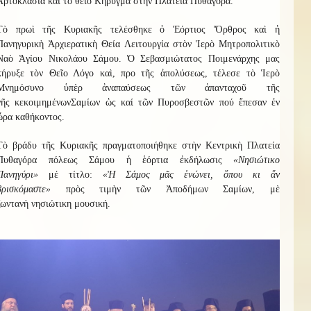
Ἀρτοκλασία καὶ τὸ θεῖο Κήρυγμα στὴν Πλατεία Πυθαγόρα.
Τὸ πρωὶ τῆς Κυριακῆς τελέσθηκε ὁ Ἑόρτιος Ὄρθρος καὶ ἡ
Πανηγυρικὴ Ἀρχιερατικὴ Θεία Λειτουργία στὸν Ἱερὸ Μητροπολιτικὸ
Ναὸ Ἁγίου Νικολάου Σάμου. Ὁ Σεβασμιώτατος Ποιμενάρχης μας
κήρυξε τὸν Θεῖο Λόγο καὶ, προ τῆς ἀπολύσεως, τέλεσε τὸ Ἱερὸ
Μνημόσυνο ὑπὲρ ἀναπαύσεως τῶν
ἀπανταχοῦ τῆς
γῆς
κεκοιμημένων
Σαμίων
ὡς καί τῶν Πυροσβεστῶν πού ἔπεσαν ἐν
ὥρα καθήκοντος
.
Τὸ βράδυ τῆς Κυριακῆς πραγματοποιήθηκε στὴν Κεντρικὴ Πλατεία
Πυθαγόρα πόλεως Σάμου ἡ ἑόρτια ἐκδήλωσις
«Νησιώτικο
Πανηγύρι»
μέ τίτλο:
«
Ἡ
Σάμος μᾶς ἑνώνει, ὅπου κι ἄν
βρισκόμαστε
»
πρὸς τιμὴν τῶν Ἀποδήμων Σαμίων, μὲ
ζωντανὴ
νησιώτικη
μουσική.