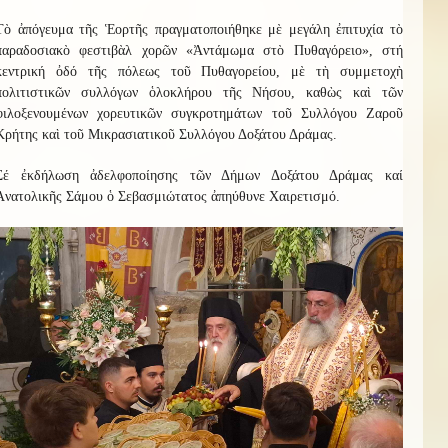
Τὸ ἀπόγευμα τῆς Ἑορτῆς πραγματοποιήθηκε μὲ μεγάλη ἐπιτυχία τὸ
παραδοσιακὸ φεστιβὰλ χορῶν «Ἀντάμωμα στὸ Πυθαγόρειο», στή
κεντρική ὀδό τῆς πόλεως τοῦ Πυθαγορείου, μὲ τὴ συμμετοχὴ
πολιτιστικῶν συλλόγων ὁλοκλήρου τῆς Νήσου, καθὼς καὶ τῶν
φιλοξενουμένων χορευτικῶν συγκροτημάτων τοῦ Συλλόγου Ζαροῦ
Κρήτης καὶ τοῦ Μικρασιατικοῦ Συλλόγου Δοξάτου Δράμας.
Σέ ἐκδήλωση ἀδελφοποίησης τῶν Δήμων Δοξάτου Δράμας καί
Ἀνατολικῆς Σάμου ὁ Σεβασμιώτατος ἀπηύθυνε Χαιρετισμό.