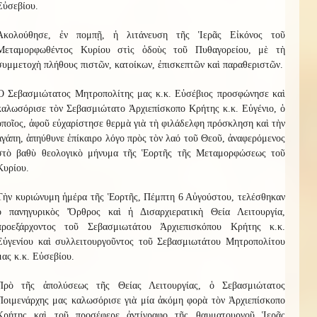
Εὐσεβίου.
Ἀκολούθησε, ἐν πομπῇ, ἡ λιτάνευση τῆς Ἱερᾶς Εἰκόνος τοῦ
Μεταμορφωθέντος Κυρίου στὶς ὁδοὺς τοῦ Πυθαγορείου, μὲ τὴ
συμμετοχὴ πλήθους πιστῶν, κατοίκων, ἐπισκεπτῶν καὶ παραθεριστῶν.
Ὁ Σεβασμιώτατος Μητροπολίτης μας κ.κ. Εὐσέβιος προσφώνησε καὶ
καλωσόρισε τὸν Σεβασμιώτατο Ἀρχιεπίσκοπο Κρήτης κ.κ. Εὐγένιο, ὁ
ὁποῖος, ἀφοῦ εὐχαρίστησε θερμὰ γιὰ τὴ φιλάδελφη πρόσκληση καὶ τὴν
ἀγάπη, ἀπηύθυνε ἐπίκαιρο λόγο πρὸς τὸν λαό τοῦ Θεοῦ, ἀναφερόμενος
στὸ βαθὺ θεολογικὸ μήνυμα τῆς Ἑορτῆς τῆς Μεταμορφώσεως τοῦ
Κυρίου.
Τὴν κυριώνυμη ἡμέρα τῆς Ἑορτῆς, Πέμπτη 6 Αὐγούστου, τελέσθηκαν
ὁ πανηγυρικὸς Ὄρθρος καὶ ἡ Δισαρχιερατικὴ Θεία Λειτουργία,
προεξάρχοντος τοῦ Σεβασμιωτάτου Ἀρχιεπισκόπου Κρήτης κ.κ.
Εὐγενίου καὶ συλλειτουργοῦντος τοῦ Σεβασμιωτάτου Μητροπολίτου
μας κ.κ. Εὐσεβίου.
Πρὸ τῆς ἀπολύσεως τῆς Θείας Λειτουργίας, ὁ Σεβασμιώτατος
Ποιμενάρχης μας καλωσόρισε γιὰ μία ἀκόμη φορὰ τὸν Ἀρχιεπίσκοπο
Κρήτης καὶ τοῦ προσέφερε ἀντίγραφο τῆς θαυματουργοῦ Ἱερᾶς