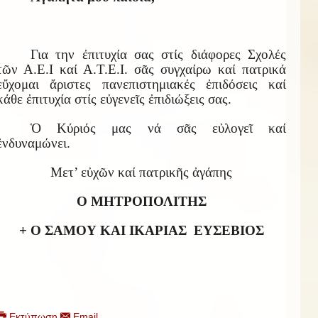
Για την ἐπιτυχία σας στίς διάφορες Σχολές
τῶν Α.Ε.Ι καί Α.Τ.Ε.Ι. σᾶς συγχαίρω καί πατρικά
εὔχομαι ἄριστες πανεπιστημιακές ἐπιδόσεις καί
κάθε ἐπιτυχία στίς εὐγενεῖς ἐπιδιώξεις σας.
Ὁ Κύριός μας νά σᾶς εὐλογεῖ καί
ἐνδυναμώνει.
Μετ’ εὐχῶν καί πατρικῆς ἀγάπης
Ο ΜΗΤΡΟΠΟΛΙΤΗΣ
+ Ο ΣΑΜΟΥ ΚΑΙ ΙΚΑΡΙΑΣ
ΕΥΣΕΒΙΟΣ
Εκτύπωση
Email