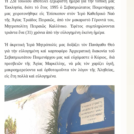
Ἡ 22α Ἰουλίου ἀποτελεῖ ξεχωριστὴ ἡμέρα γιὰ τὴν τοπικὴ μας
Ἐκκλησία, διότι τό ἔτος 1995 ὁ Σεβασμιώτατος Ποιμενάρχης
μας χειροτονήθηκε εἰς Ἐπίσκοπον στὸν Ἱερὸ Καθεδρικὸ Ναὸ
τῆς Ἁγίας Τριάδος Πειραιῶς, ἀπὸ τὸν μακαριστὸ Γέροντά του,
Μητροπολίτη Πειραιῶς Καλλίνικο. Ἐφέτος συμπληρώνονται
τριάντα ἕνα (31) χρόνια ἀπὸ τὴν εὐλογημένη ἐκείνη ἡμέρα.
Ἡ ἀκριτική Ἱερὰ Μητρόπολίς μας δοξάζει τὸν Πανάγαθο Θεὸ
γιὰ τὴν εὐλογημένη καὶ καρποφόρο Ἀρχιερατικὴ διακονία τοῦ
Σεβασμιωτάτου Ποιμενάρχου μας καὶ εὐχόμαστε ὁ Κύριος, διὰ
πρεσβειῶν τῆς Ἁγίας Μαρκέλλης, νὰ μᾶς τὸν χαρίζει ὑγιῆ,
μακροημερεύοντα καὶ ὀρθοτομοῦντα τὸν λόγον τῆς Ἀληθείας,
εἰς ἔτη πολλὰ καὶ εὐλογημένα.