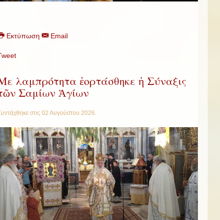
Εκτύπωση
Email
Tweet
Με λαμπρότητα ἑορτάσθηκε ἡ Σύναξις
τῶν Σαμίων Ἁγίων
Συντάχθηκε στις
02 Αυγούστου 2026
.