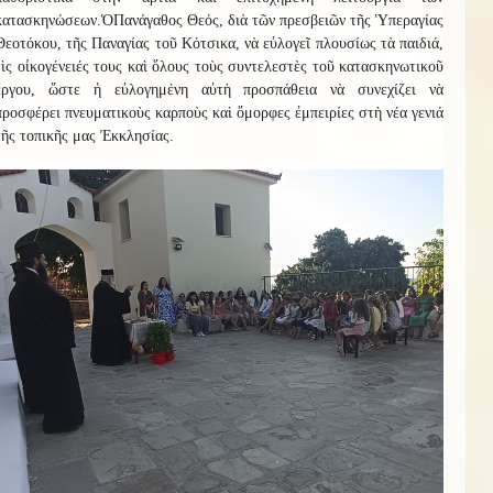
κατασκηνώσεων.
Ὁ
Πανάγαθος Θεός, διὰ τῶν πρεσβειῶν τῆς Ὑπεραγίας
Θεοτόκου, τῆς Παναγίας τοῦ Κότσικα, νὰ εὐλογεῖ πλουσίως τὰ παιδιά,
τὶς οἰκογένειές τους καὶ ὅλους τοὺς συντελεστὲς τοῦ κατασκηνωτικοῦ
ἔργου, ὥστε ἡ εὐλογημένη αὐτὴ προσπάθεια νὰ συνεχίζει νὰ
προσφέρει πνευματικοὺς καρποὺς καὶ ὄμορφες ἐμπειρίες στὴ νέα γενιά
τῆς τοπικῆς μας Ἐκκλησίας.