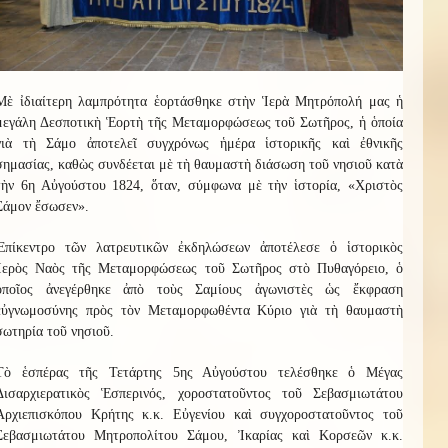
Μὲ ἰδιαίτερη λαμπρότητα ἑορτάσθηκε στὴν Ἱερὰ Μητρόπολή μας ἡ
μεγάλη Δεσποτικὴ Ἑορτὴ τῆς Μεταμορφώσεως τοῦ Σωτῆρος, ἡ ὁποία
γιὰ τὴ Σάμο ἀποτελεῖ συγχρόνως ἡμέρα ἱστορικῆς καὶ ἐθνικῆς
σημασίας, καθὼς συνδέεται μὲ τὴ θαυμαστὴ διάσωση τοῦ νησιοῦ κατὰ
τὴν 6η Αὐγούστου 1824, ὅταν, σύμφωνα μὲ τὴν ἱστορία, «Χριστὸς
Σάμον ἔσωσεν».
Ἐπίκεντρο τῶν λατρευτικῶν ἐκδηλώσεων ἀποτέλεσε ὁ ἱστορικὸς
Ἱερὸς Ναὸς τῆς Μεταμορφώσεως τοῦ Σωτῆρος στὸ Πυθαγόρειο, ὁ
ὁποῖος ἀνεγέρθηκε ἀπὸ τοὺς Σαμίους ἀγωνιστὲς ὡς ἔκφραση
εὐγνωμοσύνης πρὸς τὸν Μεταμορφωθέντα Κύριο γιὰ τὴ θαυμαστὴ
σωτηρία τοῦ νησιοῦ.
Τὸ ἑσπέρας τῆς Τετάρτης 5ης Αὐγούστου τελέσθηκε ὁ Μέγας
Δισαρχιερατικὸς Ἑσπερινός, χοροστατοῦντος τοῦ Σεβασμιωτάτου
Ἀρχιεπισκόπου Κρήτης κ.κ. Εὐγενίου καὶ συγχοροστατοῦντος τοῦ
Σεβασμιωτάτου Μητροπολίτου Σάμου, Ἰκαρίας καὶ Κορσεῶν κ.κ.