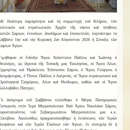
Μ
έ
ἰδιαίτερη λαμπρότητα καὶ τὴ συμμετοχὴ
τοῦ
Κ
λήρου
, τῶν
πολιτικῶν καί στρατιωτικῶν Ἀρχῶν τῆς νήσου καί
πλήθους
πιστῶν
Σαμίων, ἐντοπίων, ἀποδήμων καί ἐπισκεπτῶν
, ἑ
ο
ρτ
ά
σ
τηκ
ε τὸ
Σάββατο 1ην καὶ τὴν Κυριακὴ 2αν Αὐγούστου 2026
ἡ
Σύναξι
ς
τῶν
Σαμίων Ἁγίων.
Τιμήθηκαν οἱ ἔνδοξοι Ἅγιοι Ἀπόστολοι Παῦλος καὶ Ἰωάννης ὁ
Θεολόγος, ὡς ἱδρυταὶ τῆς Τοπικῆς μας Ἐκκλησίας, οἱ Ἅγιοι Λέων,
Ἑρμογένης καὶ Ἡράκλειος Ἐπίσκοποι Σάμου, ὁ Ἅγιος Γεώργιος ὁ
Νεομάρτυρας, ὁ Ὅσιος Παῦλος ὁ Λατρ
ι
νός, οἱ Ἅγιοι στρατιωτικοὶ καὶ
Ὁμολογηταὶ Γρηγόριος, Λέων καὶ Θεόδωρος, καθώς καὶ οἱ Ἅγιοι
Κολλυβάδες Πατέρες.
Τὸ ἀπόγευμα τοῦ Σαββάτου τελέσθηκε ὁ Μέγας Πανηγυρικὸς
Ἑσπερινὸς στὸν Ἱερὸ Μητροπολιτικὸ Ναὸ Ἁγίου Νικολάου Σάμου,
χοροστατοῦντος τοῦ Σεβασμιωτάτου Μητροπολίτου
μας
κ.κ.
Εὐσεβίου.
Ἀκολούθως
πραγματοποιήθηκε ἡ λιτάνευσις τῶν Ἱερῶν
Λειψάνων καὶ τῶν Ἱερῶν Εἰκόνων τῶν Ἁγίων, ἐν συνεχείᾳ δὲ ἡ