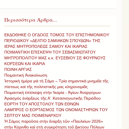
Περισσότερα Άρθρα...
ΕΚΔΟΘΗΚΕ Ο ΟΓΔΟΟΣ ΤΟΜΟΣ ΤΟΥ ΕΠΙΣΤΗΜΟΝΙΚΟΥ
ΠΕΡΙΟΔΙΚΟΥ «ΔΕΛΤΙΟ ΣΑΜΙΑΚΩΝ ΣΠΟΥΔΩΝ» ΤΗΣ
ΙΕΡΑΣ ΜΗΤΡΟΠΟΛΕΩΣ ΣΑΜΟΥ ΚΑΙ ΙΚΑΡΙΑΣ
ΠΟΙΜΑΝΤΙΚΗ ΕΠΙΣΚΕΨΗ ΤΟΥ ΣΕΒΑΣΜΙΩΤΑΤΟΥ
ΜΗΤΡΟΠΟΛΙΤΟΥ ΜΑΣ κ.κ. ΕΥΣΕΒΙΟΥ ΣΕ ΦΟΥΡΝΟΥΣ
ΚΟΡΣΕΩΝ ΚΑΙ ΙΚΑΡΙΑ
ΠΟΙΝΗ ΑΡΓΙΑΣ
Ποιμαντική Ἀνακοίνωση
Ἱστορικὴ ἡμέρα γιὰ τὴ Σάμο – Τρία σημαντικὰ μνημεῖα τῆς
πίστεως καὶ τῆς πολιτιστικῆς μας κληρονομιᾶς
Ποιμαντική ἐπίσκεψη στήν Ἰκαρία - Ἁγίων Ἀναργύρων
Ἀγιασμὸς ἐνάρξεως τῆς Α΄ Κατασκηνωτικῆς Περιόδου
ΕΟΡΤΗ ΤΟΥ ΑΠΟΣΤΟΛΟΥ ΤΩΝ ΕΘΝΩΝ
ΛΑΜΠΡΟΣ Ο ΕΟΡΤΑΣΜΟΣ ΤΩΝ ΟΝΟΜΑΣΤΗΡΙΩΝ ΤΟΥ
ΣΕΠΤΟΥ ΜΑΣ ΠΟΙΜΕΝΑΡΧΟΥ
Ἡ Σάμος παροῦσα στὴν ἔναρξη τῶν «Παυλείων 2026»
στήν Κόρινθο καὶ στὴ συγκρότηση τοῦ Δικτύου Πόλεων