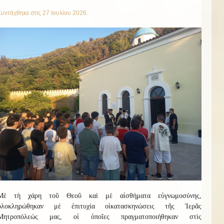
Συντάχθηκε στις
27 Ιουλίου 2026
.
Μὲ τὴ χάρη τοῦ Θεοῦ καὶ μὲ αἰσθήματα εὐγνωμοσύνης,
ὁλοκληρώθηκαν μὲ ἐπιτυχία οἱ
κατασκην
ώσεις
τῆς Ἱερᾶς
Μητροπόλεώς μας, οἱ ὁποῖες πραγματοποιήθηκαν στὶς