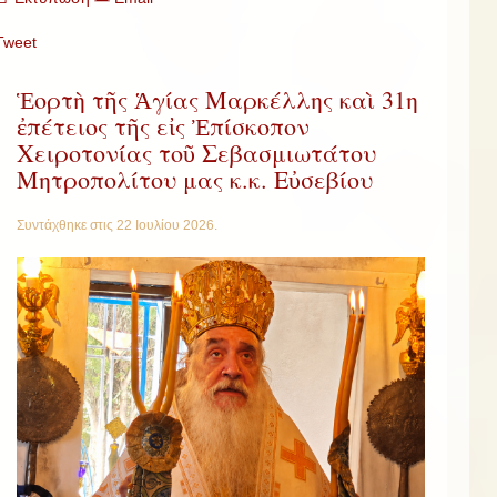
Tweet
Ἑορτὴ τῆς Ἁγίας Μαρκέλλης καὶ 31η
ἐπέτειος τῆς εἰς Ἐπίσκοπον
Χειροτονίας τοῦ Σεβασμιωτάτου
Μητροπολίτου μας κ.κ. Εὐσεβίου
Συντάχθηκε στις
22 Ιουλίου 2026
.