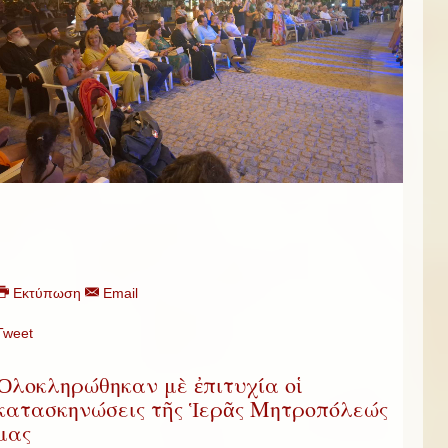
Εκτύπωση
Email
Tweet
Ὁλοκληρώθηκαν μὲ ἐπιτυχία οἱ
κατασκηνώσεις τῆς Ἱερᾶς Μητροπόλεώς
μας