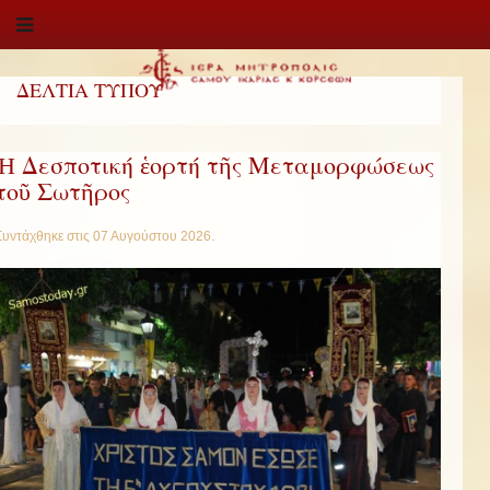
ΔΕΛΤΙΑ ΤΥΠΟΥ
Ἡ Δεσποτική ἑορτή τῆς Μεταμορφώσεως
τοῦ Σωτῆρος
Συντάχθηκε στις
07 Αυγούστου 2026
.