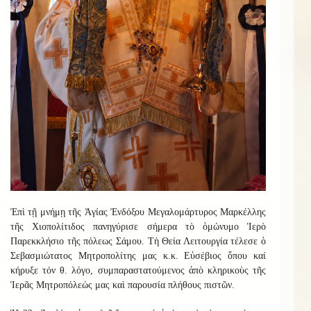
Ἐπὶ τῇ μνήμῃ τῆς Ἁγίας Ἐνδόξου Μεγαλομάρτυρος Μαρκέλλης
τῆς Χιοπολίτιδος πανηγύρισε σήμερα τὸ ὁμώνυμο Ἱερὸ
Παρεκκλήσιο τῆς πόλεως Σάμου. Τὴ Θεία Λειτουργία τέλεσε ὁ
Σεβασμιώτατος Μητροπολίτης μας κ.κ. Εὐσέβιος ὅπου καί
κήρυξε τόν θ. λόγο, συμπαραστατούμενος ἀπὸ κληρικοὺς τῆς
Ἱερᾶς Μητροπόλεώς μας καὶ παρουσία πλήθους πιστῶν.