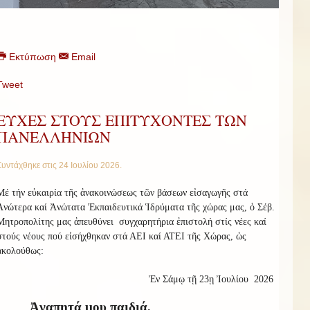
Εκτύπωση
Email
Tweet
ΕΥΧΕΣ ΣΤΟΥΣ ΕΠΙΤΥΧΟΝΤΕΣ ΤΩΝ
ΠΑΝΕΛΛΗΝΙΩΝ
Συντάχθηκε στις
24 Ιουλίου 2026
.
Μέ τήν εὐκαιρία τῆς ἀνακοινώσεως τῶν βάσεων εἰσαγωγῆς στά
Ἀνώτερα καί Ἀνώτατα Ἐκπαιδευτικά Ἱδρύματα τῆς χώρας μας, ὁ Σέβ.
Μητροπολίτης μας ἀπευθύνει
συγχαρητήρια ἐπιστολή στίς νέες καί
στούς νέους πού εἰσήχθηκαν στά ΑΕΙ καί ΑΤΕΙ τῆς Χώρας, ὡς
ἀκολούθως:
Ἐν Σάμῳ τῇ 23ῃ Ἰουλίου
2026
Ἀγαπητά μου παιδιά,