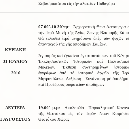
Σεβασμιωτάτου εἰς τήν πλατεῖαν Πυθαγόρα
07.00΄-10.30΄πμ:
Ἀρχιερατική Θεία Λειτουργία ε
τήν Ἱερά Μονή τῆς Ἁγίας Ζώνης Βλαμαρῆς Σάμο
Θά τελεσθεῖ ἱερό μνημόσυνο ὑπέρ τῶν ψυχῶν τ
ἁπανταχοῦ τῆς γῆς ἀποδήμων Σαμίων.
ΚΥΡΙΑΚΗ
Ἁγιασμός καί ἐγκαίνια ἐγκαταστάσεων τοῦ Κέντρ
31 ΙΟΥΛΙΟΥ
Ἐκκλησιαστικῶν Ἱστορικῶν καί Πολιτισμικ
Μελετῶν. Ἔκθεση συντηρημένων ἱστορικ
2016
ἐγγράφων ἀπό τό ἱστορικό ἀρχεῖο τῆς Ἱερ
Μητροπόλεως. Δεξίωση –Συνάντηση μέ ἀποδήμο
καί Προέδρους σωματείων ἀποδήμων
ΔΕΥΤΕΡΑ
19.00΄ μ.μ
: Ἀκολουθία Παρακλητικοῦ Κανόν
τῆς Θεοτόκου εἰς τόν Ἱερόν Ναόν Κοιμήσε
1 ΑΥΓΟΥΣΤΟΥ
Θεοτόκου Χώρας