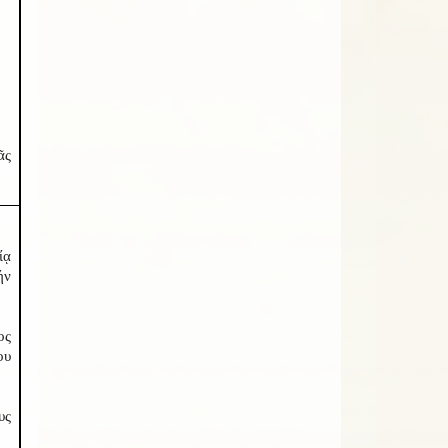
ᾶς
ίᾳ
ήν
ος
ου
υς