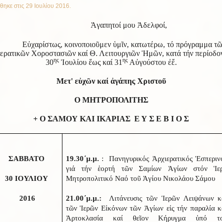
θηκε στις
29 Ιουλίου 2016
.
Ἀγαπητοί μου Ἀδελφοί,
Εὐχαρίστως, κοινοποιοῦμεν ὑμῖν, κατωτέρω, τό πρόγραμμα τ
ερατικῶν Χοροστασιῶν καί Θ. Λειτουργιῶν Ἡμῶν, κατά τήν περίοδο
ης
ης
30
Ἰουλίου ἕως καί 31
Αὐγούστου ἐἔ.
Μετ' εὐχῶν καί ἀγάπης Χριστοῦ
Ο ΜΗΤΡΟΠΟΛΙΤΗΣ
+ Ο ΣΑΜΟΥ ΚΑΙ ΙΚΑΡΙΑΣ Ε Υ Σ Ε Β Ι Ο Σ
ΣΑΒΒΑΤΟ
19.30΄μ.μ.
: Πανηγυρικός Ἀρχιερατικός Ἑσπεριν
γιά τήν ἑορτή τῶν Σαμίων Ἁγίων στόν Ἱε
30 ΙΟΥΛΙΟΥ
Μητροπολιτικό Ναό τοῦ Ἁγίου Νικολάου Σάμου
2016
21.00΄μ.μ.:
Λιτάνευσις τῶν Ἱερῶν Λειψάνων κ
τῶν Ἱερῶν Εἰκόνων τῶν Ἁγίων εἰς τήν παραλία κ
Ἀρτοκλασία καί θεῖον Κήρυγμα ὑπό τ