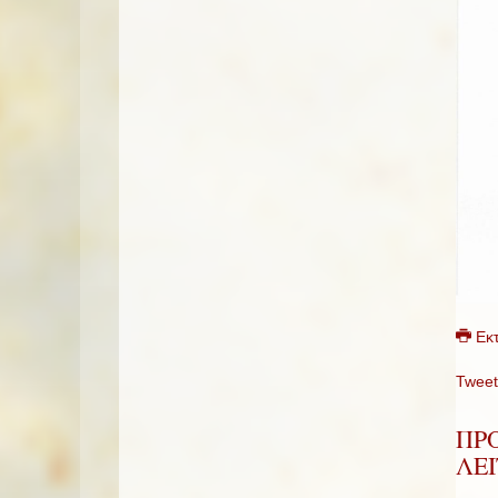
Εκ
Tweet
ΠΡ
ΛΕ