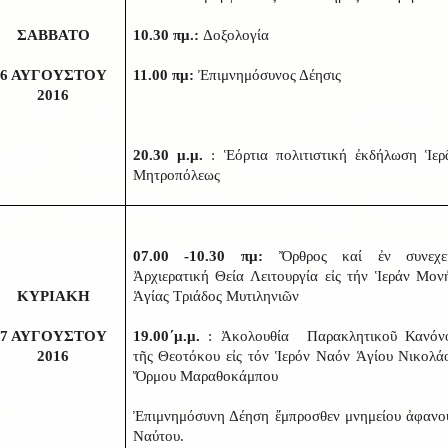
ΣΑΒΒΑΤΟ
10.30 πμ.:
Δοξολογία
6 ΑΥΓΟΥΣΤΟΥ
11.00 πμ:
Ἐπιμνημόσυνος Δέησις
2016
20.30 μ.μ.
: Ἑόρτια πολιτιστική ἐκδήλωση Ἱερ
Μητροπόλεως
07.00 -10.30 πμ:
Ὄρθρος καί ἐν συνεχε
Ἀρχιερατική Θεία Λειτουργία εἰς τήν Ἱεράν Μον
ΚΥΡΙΑΚΗ
Ἁγίας Τριάδος Μυτιληνιῶν
7 ΑΥΓΟΥΣΤΟΥ
19.00΄μ.μ.
: Ἀκολουθία Παρακλητικοῦ Κανόν
2016
τῆς Θεοτόκου εἰς τόν Ἱερόν Ναόν Ἁγίου Νικολά
Ὅρμου Μαραθοκάμπου
Ἐπιμνημόσυνη Δέηση ἔμπροσθεν μνημείου ἀφανο
Ναύτου.