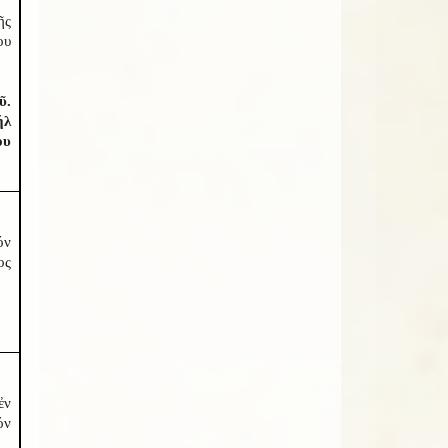
ῆς
ου
ῦ.
ήλ
ου
όν
ος
ἐν
όν