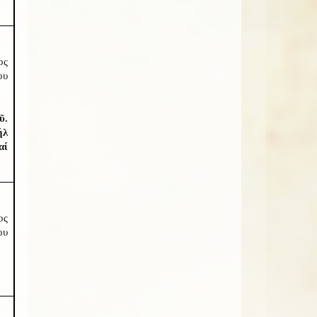
ος
ου
ῦ.
ήλ
αί
ος
ου