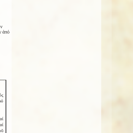
ῶν
ν ἀπό
ός
ρό
αί
αί
οῦ