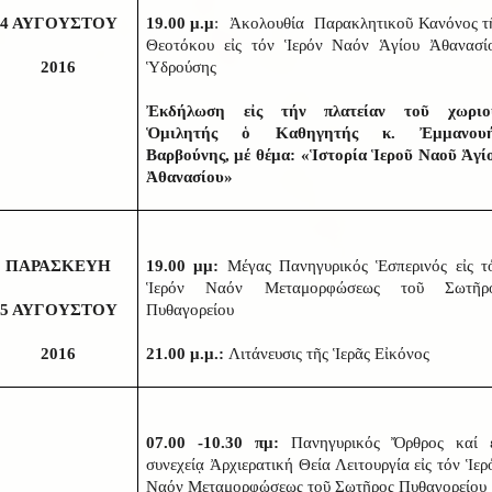
4 ΑΥΓΟΥΣΤΟΥ
19.00 μ.μ
: Ἀκολουθία Παρακλητικοῦ Κανόνος τ
Θεοτόκου εἰς τόν Ἱερόν Ναόν Ἁγίου Ἀθανασί
2016
Ὑδρούσης
Ἐκδήλωση εἰς τήν πλατείαν τοῦ χωριο
Ὁμιλητής ὁ Καθηγητής κ. Ἐμμανου
Βαρβούνης, μέ θέμα: «Ἱστορία Ἱεροῦ Ναοῦ Ἁγί
Ἀθανασίου»
ΠΑΡΑΣΚΕΥΗ
19.00 μμ:
Μέγας Πανηγυρικός Ἑσπερινός εἰς τ
Ἱερόν Ναόν Μεταμορφώσεως τοῦ Σωτῆρ
5 ΑΥΓΟΥΣΤΟΥ
Πυθαγορείου
2016
21.00 μ.μ.:
Λιτάνευσις τῆς Ἱερᾶς Εἰκόνος
07.00 -10.30 πμ:
Πανηγυρικός Ὄρθρος καί 
συνεχείᾳ Ἀρχιερατική Θεία Λειτουργία εἰς τόν Ἱερ
Ναόν Μεταμορφώσεως τοῦ Σωτῆρος Πυθαγορείου