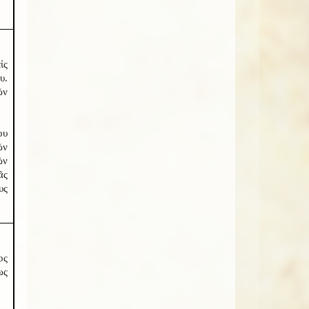
ἰς
υ.
ῶν
ου
ῶν
ῶν
ᾶς
υς
ος
ως