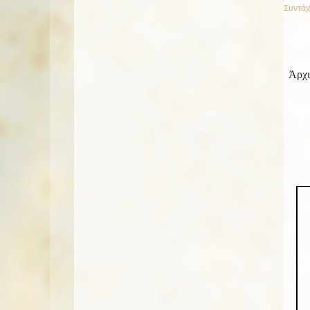
Συντάχ
Ἀρχι