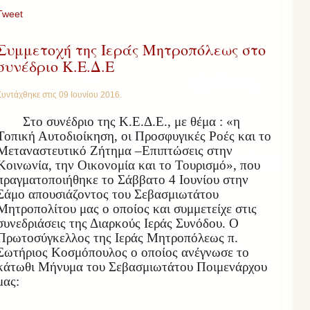
Tweet
Συμμετοχή της Ιεράς Μητροπόλεως στο
συνέδριο Κ.Ε.Δ.Ε
Συντάχθηκε στις
09 Ιουνίου 2016
.
Στο συνέδριο της Κ.Ε.Δ.Ε., με θέμα : «η
Τοπική Αυτοδιοίκηση, οι Προσφυγικές Ροές και το
Μεταναστευτικό Ζήτημα –Επιπτώσεις στην
Κοινωνία, την Οικονομία και το Τουρισμό», που
πραγματοποιήθηκε το Σάββατο 4 Ιουνίου στην
Σάμο απουσιάζοντος του Σεβασμιωτάτου
Μητροπολίτου μας ο οποίος και συμμετείχε στις
συνεδριάσεις της Διαρκούς Ιεράς Συνόδου. Ο
Πρωτοσύγκελλος της Ιεράς Μητροπόλεως π.
Σωτήριος Κοσμόπουλος ο οποίος ανέγνωσε το
κάτωθι Μήνυμα του Σεβασμιωτάτου Ποιμενάρχου
μας: