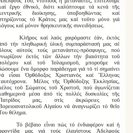
Ἀδελφούς Του, ντόπιους ἤ μετανάστες, ἐπιτελοῦμε
καί ἔργο ἐθνικό, διότι καλύπτουμε τά κενά τῆς
κεντρικῆς διοίκησης, ὑποβοηθώντας καί
στηρίζοντας τό Κράτος μας καί τοῦτο μόνο γιά
λόγους καί μόνον θρησκευτικῆς συνειδήσεως.
Κλῆρος καί λαός χαιρόμαστε ἐάν, ἐκτός
ἀπό τήν πληθωρική ὑλική συμπαράστασή μας σέ
ὅλους αὐτούς τούς μετανάστες-πρόσφυγες, πού
γνωρίζουν ἐκτός τῶν ἄλλων τήν βιαιότητα τοῦ
πολέμου καί τοῦ Ἰσλαμισμοῦ, μποροῦμε νά
δώσουμε ἕνα ὄμορφο παράδειγμα γιά τό τί σημαίνει
νά εἶσαι Ὀρθόδοξος Χριστιανός καί Ἕλληνας
ταυτόχρονα. Μέλος τῆς Ὀρθόδοξης Ἐκκλησίας,
μέλος τοῦ Σώματος τοῦ Χριστοῦ, πού ἀγωνίζεται
καθημερινά μέσα ἀπό τίς πολλές δυσκολίες τῆς
Πατρίδος μας, στίς ἀκρώρειες τοῦ
Βορειοανατολικοῦ Αἰγαίου νά ἀναγνωρίζει τό θεῖο
Του θέλημα.
Τό βέβαιο εἶναι πώς τό ἐνδιαφέρον καί ἡ
φροντίδα μας γιά τούς ἐλαχίστους Ἀδελφούς