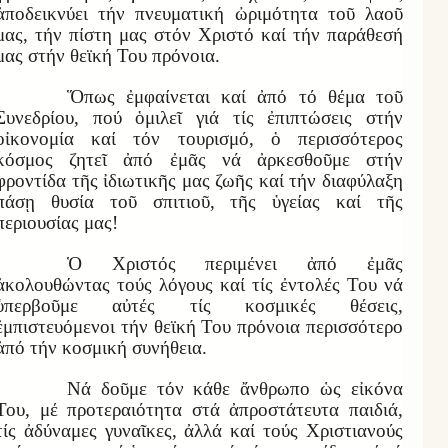
ἀποδεικνύει τήν πνευματική ὠριμότητα τοῦ λαοῦ
μας, τήν πίστη μας στόν Χριστό καί τήν παράθεσή
μας στήν θεϊκή Του πρόνοια.
Ὅπως ἐμφαίνεται καί ἀπό τό θέμα τοῦ
Συνεδρίου, πού ὁμιλεῖ γιά τίς ἐπιπτώσεις στήν
οἰκονομία καί τόν τουρισμό, ὁ περισσότερος
κόσμος ζητεῖ ἀπό ἐμᾶς νά ἀρκεσθοῦμε στήν
φροντίδα τῆς ἰδιωτικῆς μας ζωῆς καί τήν διαφύλαξη
πάσῃ θυσία τοῦ σπιτιοῦ, τῆς ὑγείας καί τῆς
περιουσίας μας!
Ὁ Χριστός περιμένει ἀπό ἐμᾶς
ἀκολουθώντας τούς λόγους καί τίς ἐντολές Του νά
ὑπερβοῦμε αὐτές τίς κοσμικές θέσεις,
ἐμπιστευόμενοι τήν θεϊκή Του πρόνοια περισσότερο
ἀπό τήν κοσμική συνήθεια.
Νά δοῦμε τόν κάθε ἄνθρωπο ὡς εἰκόνα
Του, μέ προτεραιότητα στά ἀπροστάτευτα παιδιά,
τίς ἀδύναμες γυναῖκες, ἀλλά καί τούς Χριστιανούς