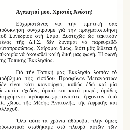
Ἀγαπητοί μου, Χριστός Ἀνέστη!
Εὐχαριστώνας γιά τήν τιμητική σας
πρόσκληση συγχαίρουμε γιά τήν πραγματοποίηση
τοῦ Συνεδρίου στή Σάμο. Δυστυχῶς ὡς τακτικόν
μέλος τῆς Δ.Ι.Σ. δέν δύναμαι νά παρευρεθῶ
αὐτοπροσώπως. Χαίρομαι ὅμως, διότι μᾶς δίδεται ἡ
εὐκαιρία νά ἀκουσθεῖ καί ἡ δική μας φωνή. Ἡ φωνή
τῆς Τοπικῆς Ἐκκλησίας.
Γιά τήν Τοπική μας Ἐκκλησία λοιπόν τό
πρόβλημα τῆς εἰσόδου Προσφύγων-Μεταναστῶν
δέν εἶναι κάτι καινούργιο, καθώς ἐδώ καί μία
δεκαετία σχεδόν, ἀραιά καί κατά μικρές ὁμάδες
διερχόμενοι πρόσφυγες-μετανάστες ἔρχονταν ἀπό
τίς χῶρες τῆς Μέσης Ἀνατολῆς, τῆς Αφρικῆς καί
ἀλλαχοῦ.
Ὅλα αὐτά τά χρόνια ἀθόρυβα, πλήν ὅμως
οὐσιαστικά σταθήκαμε στό πλευρό αὐτῶν τῶν