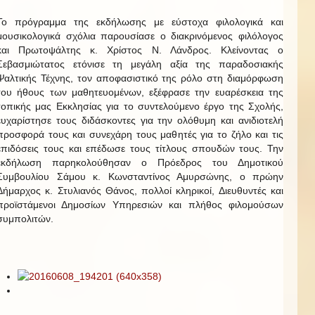
Το πρόγραμμα της εκδήλωσης με εύστοχα φιλολογικά και
μουσικολογικά σχόλια παρουσίασε ο διακρινόμενος φιλόλογος
και Πρωτοψάλτης κ. Χρίστος Ν. Λάνδρος. Κλείνοντας ο
Σεβασμιώτατος ετόνισε τη μεγάλη αξία της παραδοσιακής
Ψαλτικής Τέχνης, τον αποφασιστικό της ρόλο στη διαμόρφωση
του ήθους των μαθητευομένων, εξέφρασε την ευαρέσκεια της
τοπικής μας Εκκλησίας για το συντελούμενο έργο της Σχολής,
ευχαρίστησε τους διδάσκοντες για την ολόθυμη και ανιδιοτελή
προσφορά τους και συνεχάρη τους μαθητές για το ζήλο και τις
επιδόσεις τους και επέδωσε τους τίτλους σπουδών τους. Την
εκδήλωση παρηκολούθησαν ο Πρόεδρος του Δημοτικού
Συμβουλίου Σάμου κ. Κωνσταντίνος Αμυρσώνης, ο πρώην
Δήμαρχος κ. Στυλιανός Θάνος, πολλοί κληρικοί, Διευθυντές και
προϊστάμενοι Δημοσίων Υπηρεσιών και πλήθος φιλομούσων
συμπολιτών.