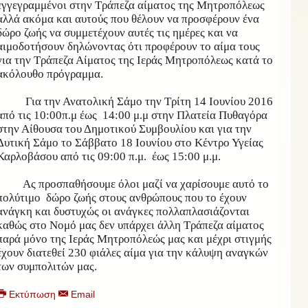
εγγεγραμμένοι στην Τράπεζα αίματος της Μητροπόλεως
αλλά ακόμα και αυτούς που θέλουν να προσφέρουν ένα
δώρο ζωής να συμμετέχουν αυτές τις ημέρες και να
αιμοδοτήσουν δηλώνοντας ότι προφέρουν το αίμα τους
για την Τράπεζα Αίματος της Ιεράς Μητροπόλεως κατά το
ακόλουθο πρόγραμμα.
Για την Ανατολική Σάμο την Τρίτη 14 Ιουνίου 2016
από τις 10:00π.μ έως 14:00 μ.μ στην Πλατεία Πυθαγόρα
στην Αίθουσα του Δημοτικού Συμβουλίου και για την
Δυτική Σάμο το Σάββατο 18 Ιουνίου στο Κέντρο Υγείας
Καρλοβάσου από τις 09:00 π.μ. έως 15:00 μ.μ.
Ας προσπαθήσουμε όλοι μαζί να χαρίσουμε αυτό το
πολύτιμο δώρο ζωής στους ανθρώπους που το έχουν
ανάγκη και δυστυχώς οι ανάγκες πολλαπλασιάζονται
καθώς στο Νομό μας δεν υπάρχει άλλη Τράπεζα αίματος
παρά μόνο της Ιεράς Μητροπόλεώς μας και μέχρι στιγμής
έχουν διατεθεί 230 φιάλες αίμα για την κάλυψη αναγκών
των συμπολιτών μας.
Εκτύπωση
Email