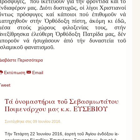
πρόσφυγες, πού ἱκετεύουν γιά τήν φροντίδα καί τό
ἐνδιαφέρον μας. Διότι δυστυχῶς, οἱ λίγοι Χριστιανοί
ὄντως πρόσφυγες καί κάποιοι πού ἐπιθυμοῦν νά
κατηχηθοῦν στήν Ὀρθόδοξη πίστη, ἀκόμη κι ἐδῶ,
μέσα στούς χώρους φιλοξενίας τους, στήν
ἀνεξίθρησκα ἐλεύθερη Ὀρθόδοξη Πατρίδα μας, δέν
μποροῦν νά ἡσυχάσουν ἀπό τήν δυναστεία τοῦ
ἰσλαμικοῦ φανατισμοῦ.
Διαβάστε Περισσότερα
Εκτύπωση
Email
Tweet
Τά ὀνομαστήρια τοῦ Σεβασμιωτάτου
Ποιμενάρχου μας κ.κ. ΕΥΣΕΒΙΟΥ
Συντάχθηκε στις
09 Ιουνίου 2016
.
Τήν Τετάρτη 22 Ἰ­ου­νίου 2016, ἑ­ορτή τοῦ Ἁ­γίου ἐν­δό­ξου ἱ­ε­