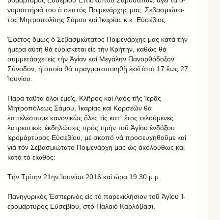
ρο­μάρ­τυ­ρος Εὐ­σε­βίου Ἐ­πι­σκό­που Σα­μο­σά­των, ἄ­γει τά ὀ­
νο­μα­στή­ριά του ὁ σε­πτός Ποι­με­νάρ­χης μας, Σε­βα­σμι­ώ­τα­
τος Μη­τρο­πο­λί­της Σά­μου καί Ἰ­κα­ρίας κ.κ. Εὐ­σέ­βιος.
Ἐφέτος ὅμως ὁ Σεβασμιώτατος Ποιμενάρχης μας κατά τήν
ἡμέρα αὐτή θά εὑρίσκεται εἰς τήν Κρήτην, καθώς θά
συμμετάσχει εἰς τήν Ἁγίαν καί Μεγάλην Πανορθόδοξον
Σύνοδον, ἡ ὁποία θά πραγματοποιηθῇ ἐκεῖ ἀπό 17 ἕως 27
Ἰουνίου.
Παρά ταῦτα ὅλοι ἐμεῖς, Κλῆρος καί Λαός τῆς Ἱερᾶς
Μητροπόλεως Σάμου, Ἰκαρίας καί Κορσεῶν θά
ἐπιτελέσουμε κανονικῶς ὅλες τίς κατ΄ ἔτος τελούμενες
λατρευτικές ἐκδηλώσεις πρός τιμήν τοῦ Ἁγίου ἐνδόξου
ἱερομάρτυρος Εὐσεβίου, μέ σκοπό νά προσευχηθοῦμε καί
γιά τόν Σεβασμιώτατο Ποιμενάρχη μας ὡς ἀκολούθως καί
κατά τό εἰωθός:
Τήν Τρίτην 21ην Ἰ­ου­νίου 2016 καί ὥρα 19.30 μ.μ.
Πανηγυρικός Ἑ­σπε­ρι­νός εἰς τό πα­ρεκ­κλή­σιον τοῦ Ἁ­γίου Ἱ­
ε­ρο­μάρ­τυ­ρος Εὐ­σε­βίου, στό Πα­λαιό Καρ­λό­βασι.