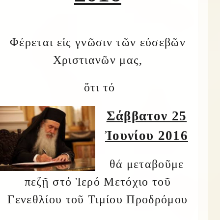
Φέρεται εἰς γνῶσιν τῶν εὐσεβῶν
Χριστιανῶν μας,
ὅτι τό
Σάββατον 25
Ἰουνίου 2016
θά μεταβοῦμε
πεζῇ στό Ἱερό Μετόχιο τοῦ
Γενεθλίου τοῦ Τιμίου Προδρόμου