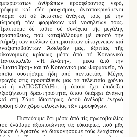
ἐμπερίστατων ἀνθρώπων προσφέροντας νερό,
τρόφιμα καί εἴδη ρουχισμοῦ, ἀνταποκρινόμενοι
ἀκόμα καί σέ ἔκτακτες ἀνάγκες τους μέ τήν
πληρωμή τῶν φαρμάκων καί νοσηλείων τους.
Πράττουμε δέ τοῦτο σέ συνέχεια τῆς μεγάλης
προσπάθειας, πού καταβάλλουμε μέ σκοπό τήν
στήριξη τῶν πολλῶν ἐμπεριστάτων οἰκογενειῶν καί
ἀναξιοπαθούντων Ἀδελφῶν μας, ἐξαιτίας τῆς
οἰκονομικῆς κρίσεως μέσα ἀπό τό Κοινωνικό
Παντοπωλεῖο «Ἡ Ἀγάπη», μέσα ἀπό τήν
«Ἰματιοθήκη» καί τό Κοινωνικό μας Φαρμακεῖο, τά
ὁποῖα συστήσαμε ἤδη ἀπό πενταετίας. Μέγας
ἀρωγός στίς προσπάθειές μας τά τελευταία χρόνια
καί ἡ «ΑΠΟΣΤΟΛΗ», ἡ ὁποία ἔχει ἐπιδείξει
ἀξιοζήλευτη δραστηριότητα, ὅπου ὑπάρχει ἀνάγκη
καί στή Σάμο ἰδιαιτέρως, ἀφοῦ ἀνέλαβε ἐνεργό
δράση στόν χῶρο φιλοξενίας τῶν προσφύγων.
Πιστεύουμε ὅτι μέσα ἀπό τίς πρωτοβουλίες
πού ἐλάβαμε ἀξιοποιώντας τίς εὐκαιρίες, πού μᾶς
ἔδωσε ὁ Χριστός νά διακονήσουμε τούς ἐλαχίστους