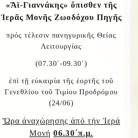
«Ἅϊ-Γιαννάκης» ὄπισθεν τῆς
Ἱερᾶς Μονῆς Ζωοδόχου Πηγῆς
πρός τέλεσιν πανηγυρικῆς Θείας
Λειτουργίας
(07.30΄-09.30΄)
ἐπί τῇ εὐκαιρία τῆς ἑορτῆς τοῦ
Γενεθλίου τοῦ Τιμίου Προδρόμου
(24/06)
Ὥρα ἀναχώρησης ἀπό τήν Ἱερά
Μονή
06.30΄π.μ.