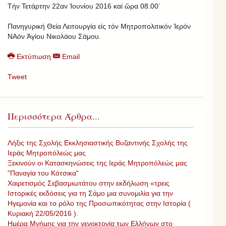
Τήν Τετάρτην 22αν Ἰ­ου­νίου 2016 καί ὥρα 08.00΄
Πανηγυρική Θεία Λει­τουρ­γία εἰς τόν Μητροπολιτικόν Ἱερόν
ΝΑόν Ἁγίου Νικολάου Σάμου.
Εκτύπωση
Email
Tweet
Περισσότερα Άρθρα...
Λήξις της Σχολής Εκκλησιαστικής Βυζαντινής Σχολής της
Ιεράς Μητροπόλεώς μας
Ξεκινούν οι Κατασκηνώσεις της Ιεράς Μητροπόλεώς μας
"Παναγία του Κότσικα"
Χαιρετισμός Σεβασμιωτάτου στην εκδήλωση «τρεις
Ιστορικές εκδόσεις για τη Σάμο μια συνομιλία για την
Ηγεμονία και το ρόλο της Προσωπικότητας στην Ιστορία (
Κυριακή 22/05/2016 ).
Ημέρα Μνήμης για την γενοκτονία των Ελλήνων στο