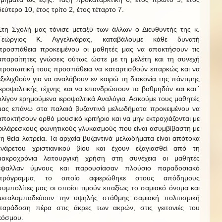
δεύτερο 10, έτος τρίτο 2, έτος τέταρτο 7.
Στη Σχολή μας τόνισε μεταξύ των άλλων ο Διευθυντής της κ.
Γεώργιος Κ. Αγγελινάρας, καταβάλουμε κάθε δυνατή
προσπάθεια προκειμένου οι μαθητές μας να αποκτήσουν τις
απαραίτητες γνώσεις ούτως ώστε με τη μελέτη και τη συνεχή
προσωπική τους προσπάθεια να καταρτισθούν επαρκώς και να
εξελιχθούν για να αναλάβουν εν καιρώ τη διακονία της πάντιμης
ιεροψαλτικής τέχνης και να επανδρώσουν τα βαθμηδόν και κατ΄
ολίγον ερημούμενα ιεροψαλτικά Αναλόγια. Ασκούμε τους μαθητές
μας επάνω στα παλαιά βυζαντινά μελωδήματα προκειμένου να
αποκτήσουν ορθό μουσικό κριτήριο και να μην εκτροχιάζονται με
φιλάρεσκους φωνητικούς γλυκασμούς που είναι ασυμβίβαστη με
τη θεία λατρεία. Τα αρχαία βυζαντινά μελωδήματα είναι απότοκα
ενάρετου χριστιανικού βίου και έχουν εξαγιασθεί από τη
μακροχρόνια λειτουργική χρήση στη συνέχεια οι μαθητές
έψαλλαν ύμνους και παρουσίασαν πλούσιο παραδοσιακό
πρόγραμμα, το οποίο αφιερώθηκε στους απόδημους
συμπολίτες μας οι οποίοι τιμούν επαξίως το σαμιακό όνομα και
μεταλαμπαδεύουν την υψηλής στάθμης σαμιακή πολιτισμική
παράδοση πέρα στις άκρες των ακρών, στις γειτονιές του
κόσμου.