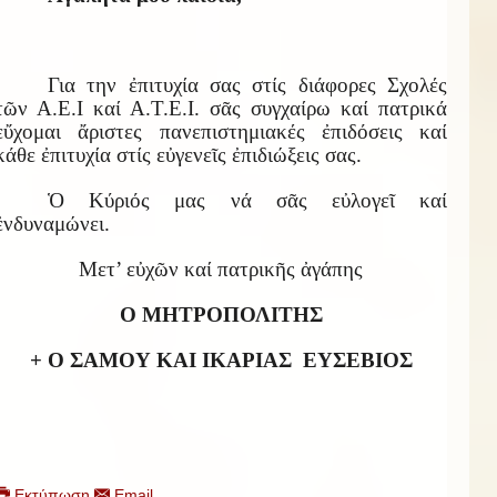
Για την ἐπιτυχία σας στίς διάφορες Σχολές
τῶν Α.Ε.Ι καί Α.Τ.Ε.Ι. σᾶς συγχαίρω καί πατρικά
εὔχομαι ἄριστες πανεπιστημιακές ἐπιδόσεις καί
κάθε ἐπιτυχία στίς εὐγενεῖς ἐπιδιώξεις σας.
Ὁ Κύριός μας νά σᾶς εὐλογεῖ καί
ἐνδυναμώνει.
Μετ’ εὐχῶν καί πατρικῆς ἀγάπης
Ο ΜΗΤΡΟΠΟΛΙΤΗΣ
+ Ο ΣΑΜΟΥ ΚΑΙ ΙΚΑΡΙΑΣ
ΕΥΣΕΒΙΟΣ
Εκτύπωση
Email