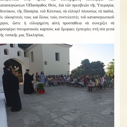
κατασκηνώσεων.
Ὁ
Πανάγαθος Θεός, διὰ τῶν πρεσβειῶν τῆς Ὑπεραγίας
Θεοτόκου, τῆς Παναγίας τοῦ Κότσικα, νὰ εὐλογεῖ πλουσίως τὰ παιδιά,
τὶς οἰκογένειές τους καὶ ὅλους τοὺς συντελεστὲς τοῦ κατασκηνωτικοῦ
ἔργου, ὥστε ἡ εὐλογημένη αὐτὴ προσπάθεια νὰ συνεχίζει νὰ
προσφέρει πνευματικοὺς καρποὺς καὶ ὄμορφες ἐμπειρίες στὴ νέα γενιά
τῆς τοπικῆς μας Ἐκκλησίας.