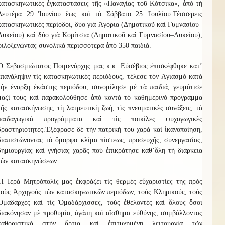
κατασκηνωτικὲς ἐγκαταστάσεις τῆς «Παναγίας τοῦ Κότσικα», ἀπὸ τὴ
Δευτέρα 29 Ἰουνίου ἕως καὶ τὸ Σάββατο 25 Ἰουλίου.
Τ
έσσερ
ε
ις
κατασκηνωτικὲς περίοδοι, δύο γιὰ
Ἀ
γόρια (Δημοτικοῦ καὶ Γυμνασίου–
Λυκείου) καὶ δύο γιὰ
Κ
ορίτσια (Δημοτικοῦ καὶ Γυμνασίου–Λυκείου),
φιλοξενώντας συνολικὰ περισσότερα ἀπὸ
3
50 παιδιά.
Ὁ Σεβασμιώτατος Ποιμενάρχης μας κ.κ. Εὐσέβιος ἐπισκέφθηκε κατ
’
ἐπανάληψιν τὶς κατασκηνωτικὲς περιόδους, τέλεσε τὸν Ἁγιασμὸ κατὰ
τὴν ἔναρξη ἑκάστης περιόδου, συνομίλησε μὲ τὰ παιδιά, γευμάτισε
μαζί τους καὶ παρακολούθησε ἀπὸ κοντὰ τὸ καθημερινὸ πρόγραμμα
τῆς κατασκήνωσης, τὴ λατρευτικὴ ζωή, τὶς πνευματικὲς συνάξεις, τὰ
παιδαγωγικὰ προγράμματα καὶ τὶς ποικίλες ψυχαγωγικὲς
δραστηριότητες.
Ἐξέφρασε δὲ τὴν πατρική του χαρὰ καὶ ἱκανοποίηση,
διαπιστώνοντας τὸ ὄμορφο κλίμα πίστεως, προσευχῆς, συνεργασίας,
δημιουργίας καὶ γνήσιας χαρᾶς ποὺ ἐπικράτησε καθ
’
ὅλ
η
τὴ διάρκεια
τῶν κατασκηνώσεων.
Ἡ Ἱερὰ Μητρόπολίς μας ἐκφράζει τὶς θερμὲς εὐχαριστίες της πρὸς
τοὺς Ἀρχηγοὺς τῶν κατασκηνωτικῶν περιόδων, τοὺς Κληρικούς, τοὺς
Ὁμαδάρχες καὶ τὶς Ὁμαδάρχισσες, τοὺς ἐθελοντὲς καὶ ὅλους ὅσοι
διακόνησαν μὲ προθυμία, ἀγάπη καὶ αἴσθημα εὐθύνης, συμβάλλοντας
καθοριστικὰ στὴν ἄρτια καὶ ἐπιτυχημένη λειτουργία τῶν