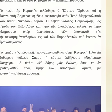
Ἀρτοκλασία καὶ τὸ θεῖο Κήρυγμα στὴν Πλατεία Πυθαγόρα.
Τὸ πρωὶ τῆς Κυριακῆς τελέσθηκε ὁ Ἑόρτιος Ὄρθρος καὶ ἡ
Πανηγυρικὴ Ἀρχιερατικὴ Θεία Λειτουργία στὸν Ἱερὸ Μητροπολιτικὸ
Ναὸ Ἁγίου Νικολάου Σάμου. Ὁ Σεβασμιώτατος Ποιμενάρχης μας
κήρυξε τὸν Θεῖο Λόγο καὶ, προ τῆς ἀπολύσεως, τέλεσε τὸ Ἱερὸ
Μνημόσυνο ὑπὲρ ἀναπαύσεως τῶν
ἀπανταχοῦ τῆς
γῆς
κεκοιμημένων
Σαμίων
ὡς καί τῶν Πυροσβεστῶν πού ἔπεσαν ἐν
ὥρα καθήκοντος
.
Τὸ βράδυ τῆς Κυριακῆς πραγματοποιήθηκε στὴν Κεντρικὴ Πλατεία
Πυθαγόρα πόλεως Σάμου ἡ ἑόρτια ἐκδήλωσις
«Νησιώτικο
Πανηγύρι»
μέ τίτλο:
«
Ἡ
Σάμος μᾶς ἑνώνει, ὅπου κι ἄν
βρισκόμαστε
»
πρὸς τιμὴν τῶν Ἀποδήμων Σαμίων, μὲ
ζωντανὴ
νησιώτικη
μουσική.