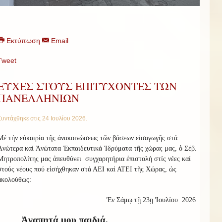
Εκτύπωση
Email
Tweet
ΕΥΧΕΣ ΣΤΟΥΣ ΕΠΙΤΥΧΟΝΤΕΣ ΤΩΝ
ΠΑΝΕΛΛΗΝΙΩΝ
Συντάχθηκε στις
24 Ιουλίου 2026
.
Μέ τήν εὐκαιρία τῆς ἀνακοινώσεως τῶν βάσεων εἰσαγωγῆς στά
Ἀνώτερα καί Ἀνώτατα Ἐκπαιδευτικά Ἱδρύματα τῆς χώρας μας, ὁ Σέβ.
Μητροπολίτης μας ἀπευθύνει
συγχαρητήρια ἐπιστολή στίς νέες καί
στούς νέους πού εἰσήχθηκαν στά ΑΕΙ καί ΑΤΕΙ τῆς Χώρας, ὡς
ἀκολούθως:
Ἐν Σάμῳ τῇ 23ῃ Ἰουλίου
2026
Ἀγαπητά μου παιδιά,