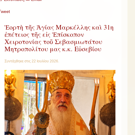
Tweet
Ἑορτὴ τῆς Ἁγίας Μαρκέλλης καὶ 31η
ἐπέτειος τῆς εἰς Ἐπίσκοπον
Χειροτονίας τοῦ Σεβασμιωτάτου
Μητροπολίτου μας κ.κ. Εὐσεβίου
Συντάχθηκε στις
22 Ιουλίου 2026
.