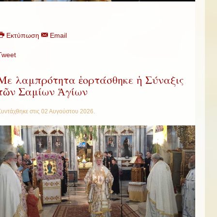
Εκτύπωση
Email
Tweet
Με λαμπρότητα ἑορτάσθηκε ἡ Σύναξις
τῶν Σαμίων Ἁγίων
Συντάχθηκε στις
02 Αυγούστου 2026
.