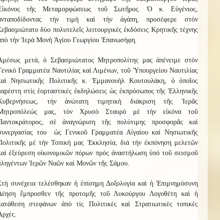
Εἰκόνος τῆς Μεταμορφώσεως τοῦ Σωτῆρος. Ὁ κ. Εὐγένιος,
ἀνταποδίδοντας τὴν τιμὴ καὶ τὴν ἀγάπη, προσέφερε στὸν
Σεβασμιώτατο δύο πολυτελεῖς λειτουργικὲς ἐκδόσεις Κρητικῆς τέχνης
ἀπὸ τὴν Ἱερὰ Μονὴ Ἁγίου Γεωργίου Ἐπανωσήφη.
Ἀμέσως μετὰ, ὁ Σεβασμιώτατος Μητροπολίτης μας ἀπένειμε στὸν
Γενικὸ Γραμματέα Ναυτιλίας καί Λιμένων, τοῦ Ὑπουργείου Ναυτιλίας
καὶ Νησιωτικῆς Πολιτικῆς κ. Ἐμμανουὴλ Κουτουλάκη, ὁ ὁποῖος
παρέστη στίς ἑορταστικές ἐκδηλώσεις ὡς ἐκπρόσωπος τῆς Ἑλληνικῆς
Κυβερνήσεως, τὴν ἀνώτατη τιμητικὴ διάκριση τῆς Ἱερᾶς
Μητροπόλεώς μας, τὸν Χρυσὸ Σταυρὸ μὲ τὴν εἰκόνα τοῦ
Παντοκράτορος, σὲ ἀναγνώριση τῆς πολύτιμης προσφορᾶς καί
συνεργασίας του ὡς Γενικοῦ Γραμματέα Αἰγαίου καί Νησιωτικῆς
Πολιτικῆς μέ τὴν Τοπικὴ μας Ἐκκλησία, διά τήν ἐκπόνηση μελετῶν
καί ἐξεύρεση οἰκονομικῶν πόρων πρός ἀναστήλωση ὑπό τοῦ σεισμοῦ
πληγέντων Ἱερῶν Ναῶν καί Μονῶν τῆς Σάμου.
Στὴ συνέχεια τελέσθηκαν ἡ ἐπίσημη Δοξολογία καὶ ἡ Ἐπιμνημόσυνη
Δέηση ἔμπροσθεν τῆς προτομῆς τοῦ Λυκούργου Λογοθέτη καὶ ἡ
κατάθεση στεφάνων ἀπὸ τὶς Πολιτικὲς καὶ Στρατιωτικὲς τοπικὲς
Ἀρχὲς.