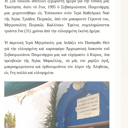
Ἡ 22α Ἰουλίου ἀποτελεῖ ξεχωριστὴ ἡμέρα γιὰ τὴν τοπικὴ μας
Ἐκκλησία, διότι τό ἔτος 1995 ὁ Σεβασμιώτατος Ποιμενάρχης
μας χειροτονήθηκε εἰς Ἐπίσκοπον στὸν Ἱερὸ Καθεδρικὸ Ναὸ
τῆς Ἁγίας Τριάδος Πειραιῶς, ἀπὸ τὸν μακαριστὸ Γέροντά του,
Μητροπολίτη Πειραιῶς Καλλίνικο. Ἐφέτος συμπληρώνονται
τριάντα ἕνα (31) χρόνια ἀπὸ τὴν εὐλογημένη ἐκείνη ἡμέρα.
Ἡ ἀκριτική Ἱερὰ Μητρόπολίς μας δοξάζει τὸν Πανάγαθο Θεὸ
γιὰ τὴν εὐλογημένη καὶ καρποφόρο Ἀρχιερατικὴ διακονία τοῦ
Σεβασμιωτάτου Ποιμενάρχου μας καὶ εὐχόμαστε ὁ Κύριος, διὰ
πρεσβειῶν τῆς Ἁγίας Μαρκέλλης, νὰ μᾶς τὸν χαρίζει ὑγιῆ,
μακροημερεύοντα καὶ ὀρθοτομοῦντα τὸν λόγον τῆς Ἀληθείας,
εἰς ἔτη πολλὰ καὶ εὐλογημένα.