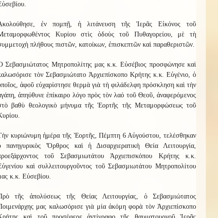
Εὐσεβίου.
Ἀκολούθησε, ἐν πομπῇ, ἡ λιτάνευση τῆς Ἱερᾶς Εἰκόνος τοῦ
Μεταμορφωθέντος Κυρίου στὶς ὁδοὺς τοῦ Πυθαγορείου, μὲ τὴ
συμμετοχὴ πλήθους πιστῶν, κατοίκων, ἐπισκεπτῶν καὶ παραθεριστῶν.
Ὁ Σεβασμιώτατος Μητροπολίτης μας κ.κ. Εὐσέβιος προσφώνησε καὶ
καλωσόρισε τὸν Σεβασμιώτατο Ἀρχιεπίσκοπο Κρήτης κ.κ. Εὐγένιο, ὁ
ὁποῖος, ἀφοῦ εὐχαρίστησε θερμὰ γιὰ τὴ φιλάδελφη πρόσκληση καὶ τὴν
ἀγάπη, ἀπηύθυνε ἐπίκαιρο λόγο πρὸς τὸν λαό τοῦ Θεοῦ, ἀναφερόμενος
στὸ βαθὺ θεολογικὸ μήνυμα τῆς Ἑορτῆς τῆς Μεταμορφώσεως τοῦ
Κυρίου.
Τὴν κυριώνυμη ἡμέρα τῆς Ἑορτῆς, Πέμπτη 6 Αὐγούστου, τελέσθηκαν
ὁ πανηγυρικὸς Ὄρθρος καὶ ἡ Δισαρχιερατικὴ Θεία Λειτουργία,
προεξάρχοντος τοῦ Σεβασμιωτάτου Ἀρχιεπισκόπου Κρήτης κ.κ.
Εὐγενίου καὶ συλλειτουργοῦντος τοῦ Σεβασμιωτάτου Μητροπολίτου
μας κ.κ. Εὐσεβίου.
Πρὸ τῆς ἀπολύσεως τῆς Θείας Λειτουργίας, ὁ Σεβασμιώτατος
Ποιμενάρχης μας καλωσόρισε γιὰ μία ἀκόμη φορὰ τὸν Ἀρχιεπίσκοπο
Κρήτης καὶ τοῦ προσέφερε ἀντίγραφο τῆς θαυματουργοῦ Ἱερᾶς