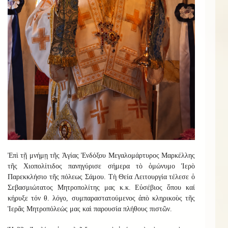
Ἐπὶ τῇ μνήμῃ τῆς Ἁγίας Ἐνδόξου Μεγαλομάρτυρος Μαρκέλλης
τῆς Χιοπολίτιδος πανηγύρισε σήμερα τὸ ὁμώνυμο Ἱερὸ
Παρεκκλήσιο τῆς πόλεως Σάμου. Τὴ Θεία Λειτουργία τέλεσε ὁ
Σεβασμιώτατος Μητροπολίτης μας κ.κ. Εὐσέβιος ὅπου καί
κήρυξε τόν θ. λόγο, συμπαραστατούμενος ἀπὸ κληρικοὺς τῆς
Ἱερᾶς Μητροπόλεώς μας καὶ παρουσία πλήθους πιστῶν.