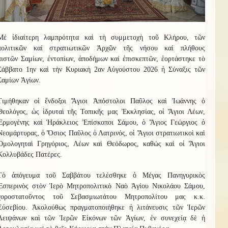
Μ
έ
ἰδιαίτερη λαμπρότητα καὶ τὴ συμμετοχὴ
τοῦ
Κ
λήρου
, τῶν
πολιτικῶν καί στρατιωτικῶν Ἀρχῶν τῆς νήσου καί
πλήθους
πιστῶν
Σαμίων, ἐντοπίων, ἀποδήμων καί ἐπισκεπτῶν
, ἑ
ο
ρτ
ά
σ
τηκ
ε τὸ
Σάββατο 1ην καὶ τὴν Κυριακὴ 2αν Αὐγούστου 2026
ἡ
Σύναξι
ς
τῶν
Σαμίων Ἁγίων.
Τιμήθηκαν οἱ ἔνδοξοι Ἅγιοι Ἀπόστολοι Παῦλος καὶ Ἰωάννης ὁ
Θεολόγος, ὡς ἱδρυταὶ τῆς Τοπικῆς μας Ἐκκλησίας, οἱ Ἅγιοι Λέων,
Ἑρμογένης καὶ Ἡράκλειος Ἐπίσκοποι Σάμου, ὁ Ἅγιος Γεώργιος ὁ
Νεομάρτυρας, ὁ Ὅσιος Παῦλος ὁ Λατρ
ι
νός, οἱ Ἅγιοι στρατιωτικοὶ καὶ
Ὁμολογηταὶ Γρηγόριος, Λέων καὶ Θεόδωρος, καθώς καὶ οἱ Ἅγιοι
Κολλυβάδες Πατέρες.
Τὸ ἀπόγευμα τοῦ Σαββάτου τελέσθηκε ὁ Μέγας Πανηγυρικὸς
Ἑσπερινὸς στὸν Ἱερὸ Μητροπολιτικὸ Ναὸ Ἁγίου Νικολάου Σάμου,
χοροστατοῦντος τοῦ Σεβασμιωτάτου Μητροπολίτου
μας
κ.κ.
Εὐσεβίου.
Ἀκολούθως
πραγματοποιήθηκε ἡ λιτάνευσις τῶν Ἱερῶν
Λειψάνων καὶ τῶν Ἱερῶν Εἰκόνων τῶν Ἁγίων, ἐν συνεχείᾳ δὲ ἡ