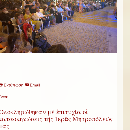
Εκτύπωση
Email
Tweet
Ὁλοκληρώθηκαν μὲ ἐπιτυχία οἱ
κατασκηνώσεις τῆς Ἱερᾶς Μητροπόλεώς
μας