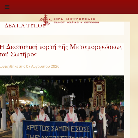
ΔΕΛΤΙΑ ΤΥΠΟΥ
Ἡ Δεσποτική ἑορτή τῆς Μεταμορφώσεως
τοῦ Σωτῆρος
Συντάχθηκε στις
07 Αυγούστου 2026
.