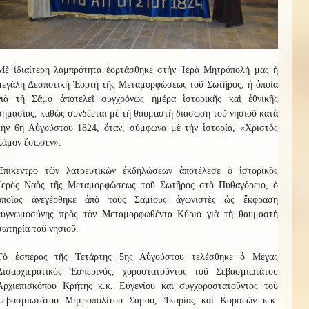
Μὲ ἰδιαίτερη λαμπρότητα ἑορτάσθηκε στὴν Ἱερὰ Μητρόπολή μας ἡ
μεγάλη Δεσποτικὴ Ἑορτὴ τῆς Μεταμορφώσεως τοῦ Σωτῆρος, ἡ ὁποία
γιὰ τὴ Σάμο ἀποτελεῖ συγχρόνως ἡμέρα ἱστορικῆς καὶ ἐθνικῆς
σημασίας, καθὼς συνδέεται μὲ τὴ θαυμαστὴ διάσωση τοῦ νησιοῦ κατὰ
τὴν 6η Αὐγούστου 1824, ὅταν, σύμφωνα μὲ τὴν ἱστορία, «Χριστὸς
Σάμον ἔσωσεν».
Ἐπίκεντρο τῶν λατρευτικῶν ἐκδηλώσεων ἀποτέλεσε ὁ ἱστορικὸς
Ἱερὸς Ναὸς τῆς Μεταμορφώσεως τοῦ Σωτῆρος στὸ Πυθαγόρειο, ὁ
ὁποῖος ἀνεγέρθηκε ἀπὸ τοὺς Σαμίους ἀγωνιστὲς ὡς ἔκφραση
εὐγνωμοσύνης πρὸς τὸν Μεταμορφωθέντα Κύριο γιὰ τὴ θαυμαστὴ
σωτηρία τοῦ νησιοῦ.
Τὸ ἑσπέρας τῆς Τετάρτης 5ης Αὐγούστου τελέσθηκε ὁ Μέγας
Δισαρχιερατικὸς Ἑσπερινός, χοροστατοῦντος τοῦ Σεβασμιωτάτου
Ἀρχιεπισκόπου Κρήτης κ.κ. Εὐγενίου καὶ συγχοροστατοῦντος τοῦ
Σεβασμιωτάτου Μητροπολίτου Σάμου, Ἰκαρίας καὶ Κορσεῶν κ.κ.