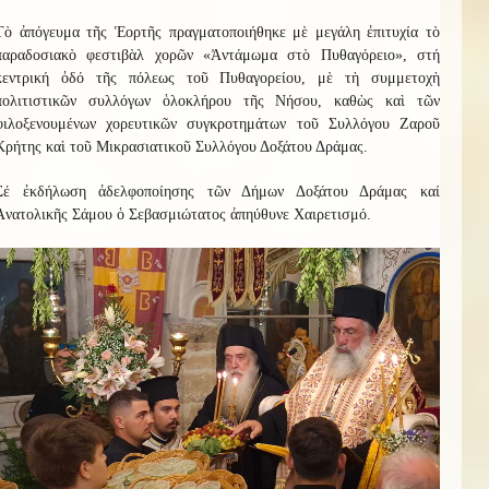
Τὸ ἀπόγευμα τῆς Ἑορτῆς πραγματοποιήθηκε μὲ μεγάλη ἐπιτυχία τὸ
παραδοσιακὸ φεστιβὰλ χορῶν «Ἀντάμωμα στὸ Πυθαγόρειο», στή
κεντρική ὀδό τῆς πόλεως τοῦ Πυθαγορείου, μὲ τὴ συμμετοχὴ
πολιτιστικῶν συλλόγων ὁλοκλήρου τῆς Νήσου, καθὼς καὶ τῶν
φιλοξενουμένων χορευτικῶν συγκροτημάτων τοῦ Συλλόγου Ζαροῦ
Κρήτης καὶ τοῦ Μικρασιατικοῦ Συλλόγου Δοξάτου Δράμας.
Σέ ἐκδήλωση ἀδελφοποίησης τῶν Δήμων Δοξάτου Δράμας καί
Ἀνατολικῆς Σάμου ὁ Σεβασμιώτατος ἀπηύθυνε Χαιρετισμό.