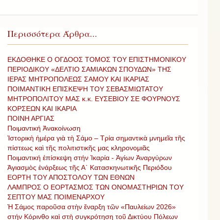
Περισσότερα Άρθρα...
ΕΚΔΟΘΗΚΕ Ο ΟΓΔΟΟΣ ΤΟΜΟΣ ΤΟΥ ΕΠΙΣΤΗΜΟΝΙΚΟΥ
ΠΕΡΙΟΔΙΚΟΥ «ΔΕΛΤΙΟ ΣΑΜΙΑΚΩΝ ΣΠΟΥΔΩΝ» ΤΗΣ
ΙΕΡΑΣ ΜΗΤΡΟΠΟΛΕΩΣ ΣΑΜΟΥ ΚΑΙ ΙΚΑΡΙΑΣ
ΠΟΙΜΑΝΤΙΚΗ ΕΠΙΣΚΕΨΗ ΤΟΥ ΣΕΒΑΣΜΙΩΤΑΤΟΥ
ΜΗΤΡΟΠΟΛΙΤΟΥ ΜΑΣ κ.κ. ΕΥΣΕΒΙΟΥ ΣΕ ΦΟΥΡΝΟΥΣ
ΚΟΡΣΕΩΝ ΚΑΙ ΙΚΑΡΙΑ
ΠΟΙΝΗ ΑΡΓΙΑΣ
Ποιμαντική Ἀνακοίνωση
Ἱστορικὴ ἡμέρα γιὰ τὴ Σάμο – Τρία σημαντικὰ μνημεῖα τῆς
πίστεως καὶ τῆς πολιτιστικῆς μας κληρονομιᾶς
Ποιμαντική ἐπίσκεψη στήν Ἰκαρία - Ἁγίων Ἀναργύρων
Ἀγιασμὸς ἐνάρξεως τῆς Α΄ Κατασκηνωτικῆς Περιόδου
ΕΟΡΤΗ ΤΟΥ ΑΠΟΣΤΟΛΟΥ ΤΩΝ ΕΘΝΩΝ
ΛΑΜΠΡΟΣ Ο ΕΟΡΤΑΣΜΟΣ ΤΩΝ ΟΝΟΜΑΣΤΗΡΙΩΝ ΤΟΥ
ΣΕΠΤΟΥ ΜΑΣ ΠΟΙΜΕΝΑΡΧΟΥ
Ἡ Σάμος παροῦσα στὴν ἔναρξη τῶν «Παυλείων 2026»
στήν Κόρινθο καὶ στὴ συγκρότηση τοῦ Δικτύου Πόλεων