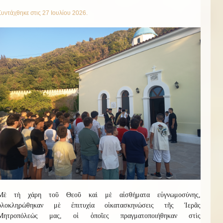
Συντάχθηκε στις
27 Ιουλίου 2026
.
Μὲ τὴ χάρη τοῦ Θεοῦ καὶ μὲ αἰσθήματα εὐγνωμοσύνης,
ὁλοκληρώθηκαν μὲ ἐπιτυχία οἱ
κατασκην
ώσεις
τῆς Ἱερᾶς
Μητροπόλεώς μας, οἱ ὁποῖες πραγματοποιήθηκαν στὶς